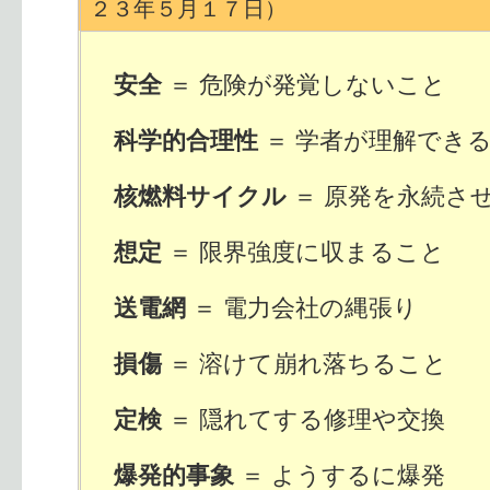
２３年５月１７日）
＝ 危険が発覚しないこと
安全
＝ 学者が理解でき
科学的合理性
＝ 原発を永続
核燃料サイクル
＝ 限界強度に収まること
想定
＝ 電力会社の縄張り
送電網
＝ 溶けて崩れ落ちること
損傷
＝ 隠れてする修理や交換
定検
＝ ようするに爆発
爆発的事象