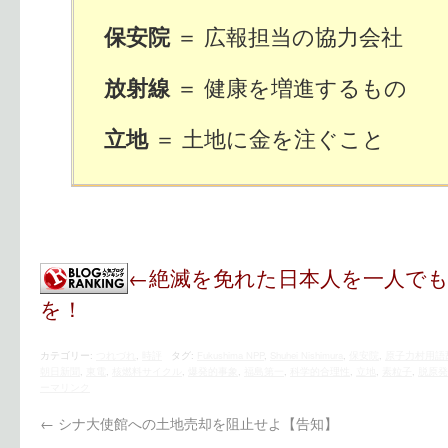
＝ 広報担当の協力会社
保安院
＝ 健康を増進するもの
放射線
＝ 土地に金を注ぐこと
立地
←絶滅を免れた日本人を一人で
を！
カテゴリー:
つれづれ
,
時評
タグ:
Fukushima NPP
,
Shuhei Nishimura
,
保安院
,
原子力村用語
朝日新聞
,
東電
,
核燃料サイクル
,
爆発的事象
,
福島第一
,
科学的合理性
,
立地
,
素粒子
,
脱原発
ーマリンク
←
シナ大使館への土地売却を阻止せよ【告知】