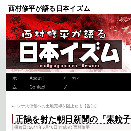
西村修平が語る日本イズム
ホー
About｜
アーカイ
ム
Contact
ブ
←
シナ大使館への土地売却を阻止せよ【告知】
正鵠を射た朝日新聞の『素粒子
投稿日:
2011年5月18日
作成者:
西村修平