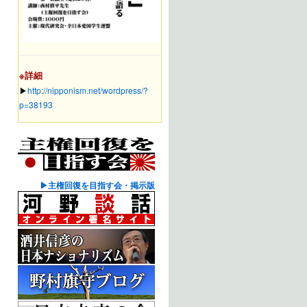
※詳細
▶︎
http://nipponism.net/wordpress/?
p=38193
▶主権回復を目指す会・掲示版