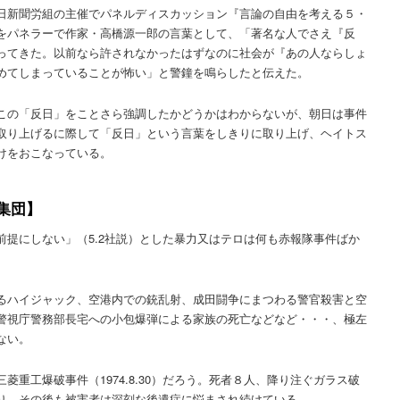
日新聞労組の主催でパネルディスカッション『言論の自由を考える５・
をパネラーで作家・高橋源一郎の言葉として、「著名な人でさえ『反
ってきた。以前なら許されなかったはずなのに社会が『あの人ならしょ
めてしまっていることが怖い」と警鐘を鳴らしたと伝えた。
この「反日」をことさら強調したかどうかはわからないが、朝日は事件
取り上げるに際して「反日」という言葉をしきりに取り上げ、ヘイトス
けをおこなっている。
集団】
前提にしない」（5.2社説）とした暴力又はテロは何も赤報隊事件ばか
るハイジャック、空港内での銃乱射、成田闘争にまつわる警官殺害と空
警視庁警務部長宅への小包爆弾による家族の死亡などなど・・・、極左
ない。
重工爆破事件（1974.8.30）だろう。死者８人、降り注ぐガラス破
り、その後も被害者は深刻な後遺症に悩まされ続けている。