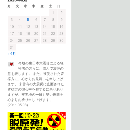
月
火
水
木
金
土
日
1
2
3
4
5
6
7
8
9
10
11
12
13
14
15
16
17
18
19
20
21
22
23
24
25
26
27
28
29
30
31
« 6月
今般の東日本大震災による犠
牲者の方々に、謹んで哀悼の
意を表します。 また、被災された皆
様方に、心からお見舞いを申し上げ
ます。 未曾有の大震災に直面された
皆様方の御心中を察するに余りあり
ますが、被災地の一日も早い復興を
心よりお祈り申し上げます。
(2011.05.08)