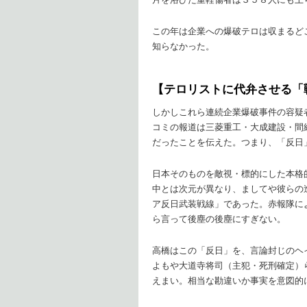
この年は企業への爆破テロは収まるど
知らなかった。
【テロリストに代弁させる「
しかしこれら連続企業爆破事件の容疑
コミの報道は三菱重工・大成建設・間
だったことを伝えた。つまり、「反日
日本そのものを敵視・標的にした本格
中とは次元が異なり、ましてや彼らの
ア反日武装戦線」であった。赤報隊に
ら言って後塵の後塵にすぎない。
高橋はこの「反日」を、言論封じのヘ
よもや大道寺将司（主犯・死刑確定）
えまい。相当な勘違いか事実を意図的