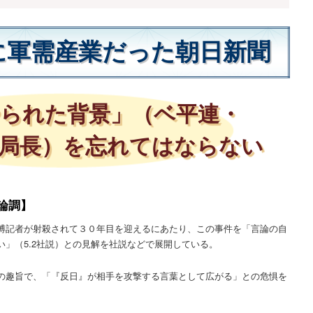
に軍需産業だった朝日新聞
られた背景」（ベ平連・
局長）を忘れてはならない
論調】
博記者が射殺されて３０年目を迎えるにあたり、この事件を「言論の自
」（5.2社説）との見解を社説などで展開している。
の趣旨で、「『反日』が相手を攻撃する言葉として広がる」との危惧を