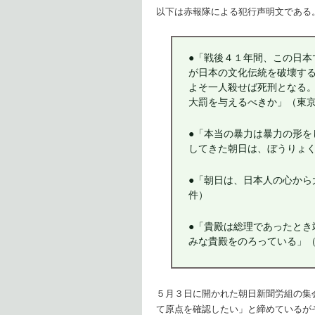
以下は赤報隊による犯行声明文である
●「戦後４１年間、この日本
が日本の文化伝統を破壊す
よそ一人殺せば死刑となる
大罰を与えるべきか」（東
●「本当の暴力は暴力の形を
してきた朝日は、ぼうりょ
●「朝日は、日本人の心から
件）
●「貴殿は総理であったとき
みな貴殿をのろっている」
５月３日に開かれた朝日新聞労組の集
て原点を確認したい」と締めているが