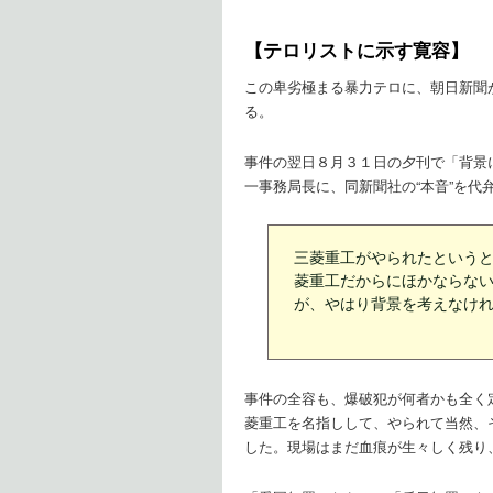
【テロリストに示す寛容】
この卑劣極まる暴力テロに、朝日新聞
る。
事件の翌日８月３１日の夕刊で「背景
一事務局長に、同新聞社の“本音”を代
三菱重工がやられたという
菱重工だからにほかならな
が、やはり背景を考えなけ
事件の全容も、爆破犯が何者かも全く
菱重工を名指しして、やられて当然、
した。現場はまだ血痕が生々しく残り