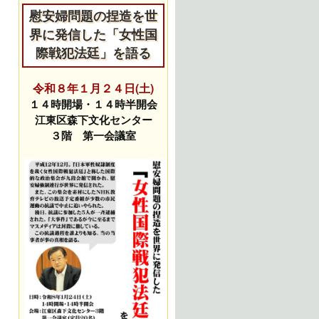
慰安婦問題の捏造を世
界に発信した「女性国
際戦犯法廷」を語る
令和８年１月２４日(土)
１４時開場・１４時半開会
江東区森下文化センター
３階 第一会議室