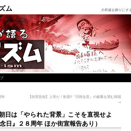
ズム
大和魂を飾りにす
ブ
周年
【街宣告知】上等だ！歓迎!!『日韓合意』の破棄を望む韓国
→
朝日は「やられた背景」こそを直視せよ
念日』２８周年 ほか街宣報告あり）