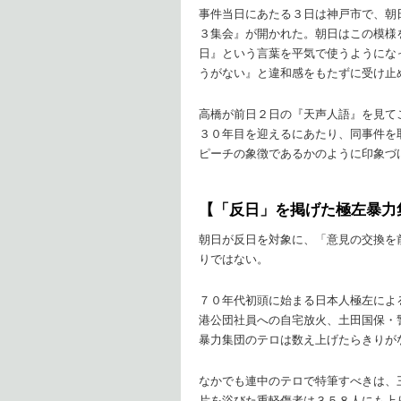
事件当日にあたる３日は神戸市で、朝
３集会』が開かれた。朝日はこの模様
日』という言葉を平気で使うようにな
うがない』と違和感をもたずに受け止
高橋が前日２日の『天声人語』を見て
３０年目を迎えるにあたり、同事件を
ピーチの象徴であるかのように印象づ
【「反日」を掲げた極左暴力
朝日が反日を対象に、「意見の交換を
りではない。
７０年代初頭に始まる日本人極左によ
港公団社員への自宅放火、土田国保・
暴力集団のテロは数え上げたらきりが
なかでも連中のテロで特筆すべきは、三菱
片を浴びた重軽傷者は３５８人にも上