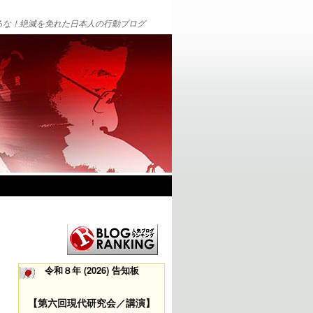
るな！絶滅を免れた日本人の行動ブログ
令和８年 (2026) 告知板
【第六回現代研究会／講演】