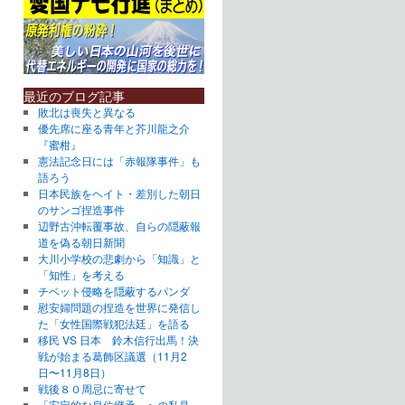
最近のブログ記事
敗北は喪失と異なる
優先席に座る青年と芥川龍之介
『蜜柑』
憲法記念日には「赤報隊事件」も
語ろう
日本民族をヘイト・差別した朝日
のサンゴ捏造事件
辺野古沖転覆事故、自らの隠蔽報
道を偽る朝日新聞
大川小学校の悲劇から「知識」と
「知性」を考える
チベット侵略を隠蔽するパンダ
慰安婦問題の捏造を世界に発信し
た「女性国際戦犯法廷」を語る
移民 VS 日本 鈴木信行出馬！決
戦が始まる葛飾区議選（11月2
日〜11月8日）
戦後８０周忌に寄せて
「安定的な皇位継承」への私見