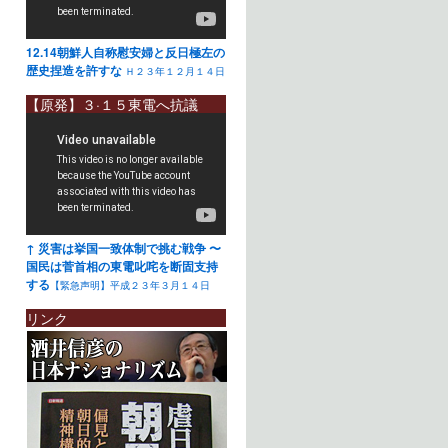
12.14朝鮮人自称慰安婦と反日極左の
歴史捏造を許すな
Ｈ２３年１２月１４日
【原発】３·１５東電へ抗議
↑ 災害は挙国一致体制で挑む戦争 〜
国民は菅首相の東電叱咤を断固支持
する
【緊急声明】平成２３年３月１４日
リンク