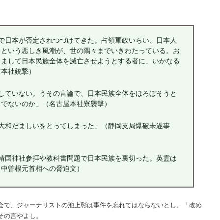
。
で日本が否定されつづけてきた。占領軍政いらい、日本人
るという悪しき風潮が、世の隅々までいきわたっている。お
。まして日本民族全体を滅亡させようとする者に、いかなる
京本社銃撃）
していない。うその言論で、日本民族全体をほろぼそうと
くでないのか」（名古屋本社寮襲撃）
大和だましいをとってしまった」（静岡支局爆破未遂事
靖国神社参拝や教科書問題で日本民族を裏切った。英霊は
（中曽根元首相への脅迫文）
会で、ジャーナリストの池上彰は事件を忘れてはならないとし、「改め
その言やよし。