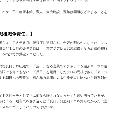
ころか、三井物産本館、帝人、大成建設、翌年は間組など止まることを
戦後戦争責任」】
者らは、７５年５月に警視庁に逮捕され、全容が明らかになった。マス
組など１１件の爆弾テロは、「東アジア反日武装戦線」なる組織の犯行
」を掲げての爆破テロだった。
的な反日テロ組織で、「反日」なる言葉でオチャラケを遊ぶネトウヨ連
造語でも何でもない。「反日」を題目にしたテロの元祖は彼ら「東アジ
よる朝日への襲撃は、極左暴力集団による企業テロに比べたら時系列か
イトスピーチとして「以前なら許されなかった」と言い切っているが、
らによる一般市民を巻き込んだ「反日」無差別テロを知らなかったは言
にスルーパスしているのではないか。