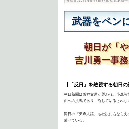
投稿日:
2017年5月7日
作成者:
西村修平
武器をペン
朝日が「や
吉川勇一事務
【「反日」を敵視する朝日の
朝日新聞は阪神支局が襲われ、小尻智
由への挑戦であり、断じてゆるされない
同日の『天声人語』も社説に右ならえ
述べている。