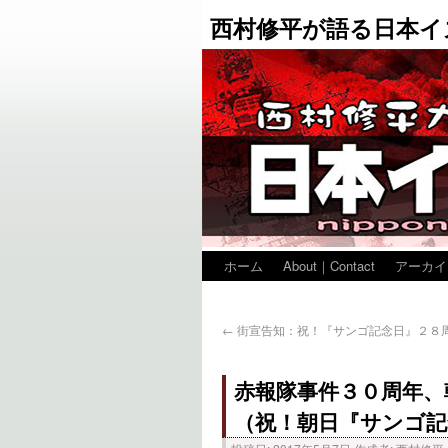
西村修平が語る日本イ
ホーム
About｜Contact
アーカイ
←
街宣告知：祝！『サンゴ記念日』２８
赤報隊事件３０周年、
（祝！朝日『サンゴ記