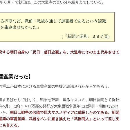
０年６月）で朝日は、この大道寺の言い分を紹介までしている。
する搾取など、戦前・戦後を通じて加害者であるという認識
動を生み出せなかった」
（『新聞と昭和』３８７頁）
及する朝日自身の「反日・虐日史観」を、大道寺にそのまま代弁させて
需産業だった】
同重工が日本における軍需産業の中核と認識されたからであろう。
造するばかりではなく、戦争を鼓舞、煽るマスコミ、朝日新聞とて例外
1年5月）に約１４０万部の発行が大東亜戦争翌年には満州・朝鮮などの
いた。
朝日は戦争のお陰で巨大マスメディアに成長したのである。新聞
産業の軍需産業、武器をペンに置き換えた「武器商人」といって差し支
とも言える。