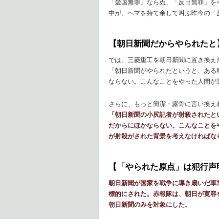
「愛国無罪」ならぬ、「反日無罪」を
中が、ヘマを持て余して叫ぶ昨今の「
【朝日新聞だからやられたと
では、三菱重工を朝日新聞に置き換え
「朝日新聞がやられたというと、ある
ならない。こんなことをやった人間が
さらに、もっと簡潔・露骨に言い換え
「朝日新聞の小尻記者が射殺されたと
だからにほかならない。こんなことを
が射殺がされた背景を考えなければな
【「やられた原点」は犯行声
朝日新聞が国家を戦争に導き扇いだ軍
標的にされた。赤報隊は、朝日が寛容
朝日新聞のみを対象にした。