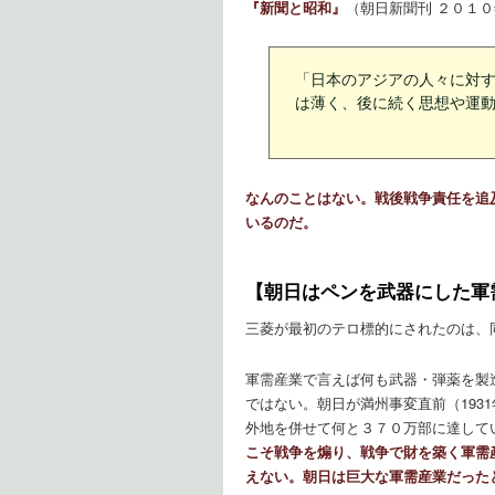
『新聞と昭和』
（朝日新聞刊 ２０１
「日本のアジアの人々に対
は薄く、後に続く思想や運
なんのことはない。戦後戦争責任を追
いるのだ。
【朝日はペンを武器にした軍
三菱が最初のテロ標的にされたのは、
軍需産業で言えば何も武器・弾薬を製
ではない。朝日が満州事変直前（193
外地を併せて何と３７０万部に達して
こそ戦争を煽り、戦争で財を築く軍需
えない。朝日は巨大な軍需産業だった