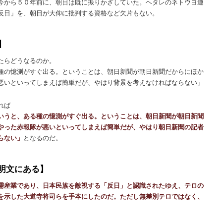
今から５０年前に、朝日は既に振りかざしていた。ヘタレのネトウヨ連
反日」を、朝日が大仰に批判する資格など欠片もない。
】
たらどうなるのか。
種の憶測がすぐ出る。ということは、朝日新聞が朝日新聞だからにほか
悪いといってしまえば簡単だが、やはり背景を考えなければならない」
れば
いうと、ある種の憶測がすぐ出る。ということは、朝日新聞が朝日新聞
やった赤報隊が悪いといってしまえば簡単だが、やはり朝日新聞の記者
らない」
となるのだ。
明文にある】
需産業であり、日本民族を敵視する「反日」と認識されたゆえ、テロの
を示した大道寺将司らを手本にしたのだ。ただし無差別テロではなく、