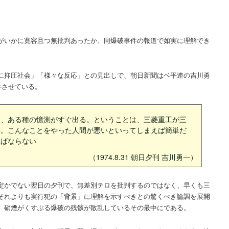
がいかに寛容且つ無批判あったか、同爆破事件の報道で如実に理解でき
に抑圧社会」「様々な反応」との見出しで、朝日新聞はベ平連の吉川勇
弁させている。
と、ある種の憶測がすぐ出る。ということは、三菱重工が三
い。こんなことをやった人間が悪いといってしまえば簡単だ
ればならない
（1974.8.31 朝日夕刊 吉川勇一）
定かでない翌日の夕刊で、無差別テロを批判するのではなく、早くも三
それよりも実行犯の「背景」に理解を示すべきとの驚くべき論調を展開
、硝煙がくすぶる爆破の残骸が散乱しているその最中にである。