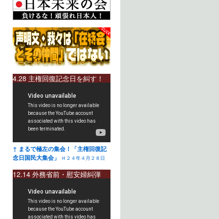
4.28 主権回復記念日を糾す！
↑ まるで極左の集会！「主権回復記
念日国民大集会」
Ｈ２４年４月２８日
12.14 外務省前・慰安婦糾弾