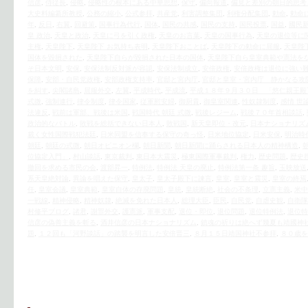
信彦
,
侍従長
,
侵略
,
侵略性の根本にある中華思想
,
保守
,
偏向報道
,
偏見と差別の朝日的思考
大史料編纂所教授
,
公務の縮小
,
公式参拝
,
共産党
,
利害調整集団
,
利権分配集団
,
勅命
,
勅命
年
,
反日
,
右翼
,
回避策
,
国事行為代行
,
国体
,
国民の共感
,
国民の支持
,
国民投票
,
国益
,
國民
皇 政治
,
天皇と政治
,
天皇に弓を引く政権
,
天皇のお言葉
,
天皇の国事行為
,
天皇の退位等に
主権
,
天皇陛下
,
天皇陛下 お気持ち表明
,
天皇陛下おことば
,
天皇陛下の勅命に屈服
,
天皇陛
国体を毀損された
,
天皇陛下自らが毀損された日本の国体
,
天皇陛下自ら皇室典範や憲法を
そ日本文明
,
安保
,
安保法制反対派が容認
,
安保法制成立
,
安倍政権
,
安倍政権は退位に強い
保障
,
安部・自民党政権
,
安部政権支持率
,
官邸と宮内庁
,
官邸と皇室・宮内庁 静かなる攻
を糾す
,
尖閣諸島
,
屈服外交
,
左翼
,
平成時代
,
平成流
,
平成１８年９月３０日 「悠仁親王殿
式微
,
強制連行
,
律令制度
,
律令国家
,
従軍慰安婦
,
御厨貴
,
御皇室関連
,
性奴隷制度
,
感情 世
法違反
,
戦前は軍部、戦後は米国
,
戦国時代 朝廷 式微
,
戦後レジーム
,
戦後７０年首相談話
,
政治的なバトル
,
敗戦を総括できない日本人
,
敗戦国
,
新天皇即位・改元
,
日本ナショナリズ
裁く女性国際戦犯法廷
,
日米同盟を信奉する保守の奇っ怪
,
日米地位協定
,
日米安保
,
明治時
朝廷
,
朝廷の式微
,
朝日オピニオン欄
,
朝日新聞
,
朝日新聞に踊らされる日本人の精神構造
,
位協定入門」
,
村山談話
,
東京裁判
,
東日本大震災
,
極東国際軍事裁判
,
権力
,
歴史問題
,
歴史
撤回を求める市民の会
,
渡部昇一
,
特例法
,
特例法 天皇の廃止
,
特例法第一条 趣旨
,
玉映放送
系天皇絶対論
,
異論を唱えた保守
,
皇太子
,
皇太子殿下に諫言
,
皇室
,
皇室と震災
,
皇室の終焉
任
,
皇室会議
,
皇室典範
,
皇室自体の存廃問題
,
皇統
,
皇統断絶
,
社会の不条理
,
立憲主義
,
米中
一戦線
,
精神侵略
,
精神奴隷
,
絶滅を免れた日本人
,
総理大臣
,
臣民
,
自民党
,
自虐史観
,
自衛隊
村修平ブログ
,
諸君
,
謝罪外交
,
護憲派
,
軍事支配
,
退位・即位
,
退位問題
,
退位特例法
,
退位特
信彦の偽善主義を斬る
,
酒井信彦の日本ナショナリズム
,
鎮魂の祈りは絶へず幾夏も靖國神
題
,
１２回も「河野談話」の踏襲を明言した安倍晋三
,
８月１５日靖国神社不参拝
,
８０歳を