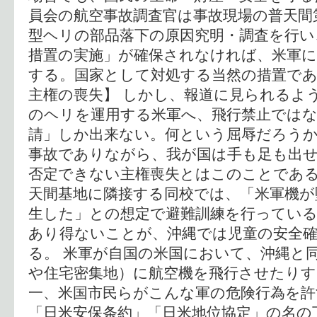
員会の航空事故調査官は事故現場の普天間
型ヘリの部品落下の原因究明・調査を行い
措置の実施」が確保されなければ、米軍に
する。国家として対処する当然の措置であ
主権の喪失】 しかし、報道に見られるよ
のヘリを運用する米軍へ、飛行禁止ではな
請」しか出来ない。何という屈辱だろう
事故でありながら、我が国は手も足も出
否定できない主権喪失とはこのことである
天間基地に隣接する同校では、「米軍機が
生した」との想定で避難訓練を行ってい
あり得ないことが、沖縄では児童の安全
る。 米軍が自国の米国において、沖縄と
や住宅密集地）に航空機を飛行させたり
一、米国市民らがこんな軍の危険行為を
「日米安保条約」「日米地位協定」の名の