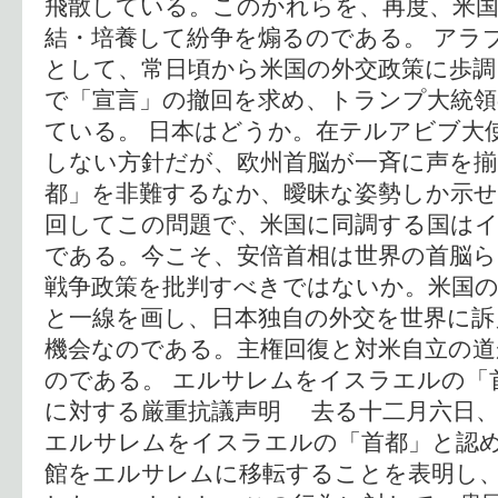
飛散している。このかれらを、再度、米国
結・培養して紛争を煽るのである。 アラ
として、常日頃から米国の外交政策に歩調
で「宣言」の撤回を求め、トランプ大統領
ている。 日本はどうか。在テルアビブ大
しない方針だが、欧州首脳が一斉に声を
都」を非難するなか、曖昧な姿勢しか示
回してこの問題で、米国に同調する国は
である。今こそ、安倍首相は世界の首脳ら
戦争政策を批判すべきではないか。米国
と一線を画し、日本独自の外交を世界に訴
機会なのである。主権回復と対米自立の
のである。 エルサレムをイスラエルの「
に対する厳重抗議声明 去る十二月六日
エルサレムをイスラエルの「首都」と認
館をエルサレムに移転することを表明し