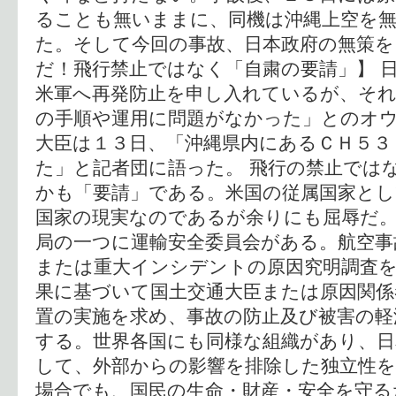
ることも無いままに、同機は沖縄上空を
た。そして今回の事故、日本政府の無策を
だ！飛行禁止ではなく「自粛の要請」】 
米軍へ再発防止を申し入れているが、そ
の手順や運用に問題がなかった」とのオ
大臣は１３日、「沖縄県内にあるＣＨ５３
た」と記者団に語った。 飛行の禁止では
かも「要請」である。米国の従属国家とし
国家の現実なのであるが余りにも屈辱だ。
局の一つに運輸安全委員会がある。航空事
または重大インシデントの原因究明調査
果に基づいて国土交通大臣または原因関係
置の実施を求め、事故の防止及び被害の軽
する。世界各国にも同様な組織があり、日
して、外部からの影響を排除した独立性を
場合でも、国民の生命・財産・安全を守る