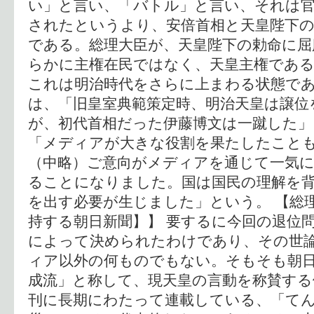
い」と言い、「バトル」と言い、それは
されたというより、安倍首相と天皇陛下
である。総理大臣が、天皇陛下の勅命に屈
らかに主権在民ではなく、天皇主権であ
これは明治時代をさらに上まわる状態で
は、「旧皇室典範策定時、明治天皇は譲位
が、初代首相だった伊藤博文は一蹴した」
「メディアが大きな役割を果たしたこと
（中略）ご意向がメディアを通じて一気
ることになりました。国は国民の理解を
を出す必要が生じました」という。 【総
持する朝日新聞】】 要するに今回の退位
によって決められたわけであり、その世
ィア以外の何ものでもない。そもそも朝
成流」と称して、現天皇の言動を称賛する
刊に長期にわたって連載している、「て