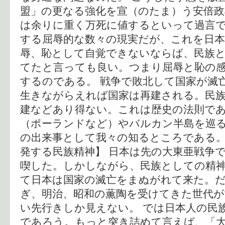
盟」の更なる強化を宣（のたま）う安倍政
は余りに重く万死に値するといって過言で
する屈辱的な数々の現実だが、これを日
辱、恥として自覚できないならば、民族
てたと言っても良い。つまり屈辱と恥の
するのである。 戦争で敗北して国家が滅
生きながらえれば国家は再建される。民
建などあり得ない。これは歴史の法則で
（ポーランドなど）やバルカン半島を巡
の出来事として我々の知るところである。
発する民族精神】 日本は先の大東亜戦争
喫した。しかしながら、民族としての精
て日本は国家の滅亡をまぬがれて来た。だ
ぎ、明治、昭和の薫陶を受けてきた世代が
い先行きしか見えない。 では日本人の民
であろう。もっと突き詰めて言えば、「