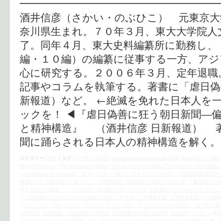
━━━━━━━━━━━━━━━━━━━━
酒井信彦（さかい・のぶひこ） 元東京大
奈川県生まれ。７０年３月、東大大学院人
了。同年４月、東大史料編纂所に勤務し、
編・１０編）の編纂に従事する一方、アジ
心に研究する。２００６年３月、定年退職
記事やコラムを執筆する。著書に「虐日偽
新報道）など。 ←絶滅を免れた日本人を
ックを！ ◀︎『虐日偽善に狂う朝日新聞―
と精神構造』 （酒井信彦 日新報道） 
聞に踊らされる日本人の精神構造を解く。
カテゴリー:
時評
|
タグ:
2017年12月22日
,
anti-Japanese propaganda
,
Kono Statement of 1993
Shuhei Nishimura
,
The International Military Tribunal for the Far East
,
The Society to Seek Restor
Yamatodamashii
,
Yasukuni
,
「戦争と女性への暴力」日本ネットワーク
,
「旧皇室典範策定時
首相だった伊藤博文は一蹴した」
,
「河野談話」白紙撤回を求める市民の会
,
「象徴天皇の
昨年８月のお言葉」
,
『月刊日本』2018年1月号
,
おことば
,
お気持ち
,
たたかい
,
てんでんこ
スコ講和条約
,
シナによる日本侵略三段階
,
シナ中共
,
シナ侵略主義
,
シナ律令制度
,
シナ朝鮮
ーン
,
バトル
,
プロパガンダ
,
マスコミ
,
マスコミ権力
,
メディアが大きな役割
,
一瀉千里に結
中華思想
,
主権回復
,
主権回復を目指す会
,
主権回復を目指す会顧問
,
主権在民ではない
,
事