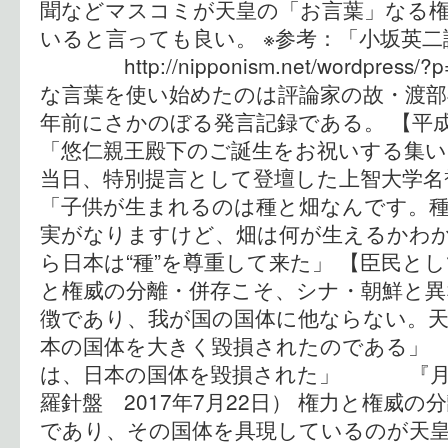
聞などマスコミが天皇の「お言葉」なる
いると言っても良い。 ※参考：「小坂英
http://nipponism.net/wordpres
な言葉を使い始めたのは評論家の故・渡部
年前にさかのぼる発言記録である。 【
「悠仁親王殿下のご誕生をお祝いする集い
当日、特別提言として登壇した上智大学名
「子供が生まれるのは種と畑なんです。
実がなりますけど、畑は何が生えるかわ
ら日本は“種”を尊重して来た」 【臣民と
と権威の分離・併存こそ、シナ・朝鮮と異
徴であり、我が国の国体に他ならない。
本の国体を大きく毀損されたのである」 
は、日本の国体を毀損された」 『月刊
羅針盤 2017年7月22日） 権力と権威
であり、その国体を具現しているのが天