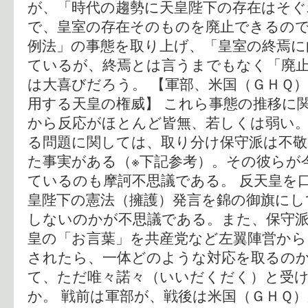
が、「時代の趨勢に天皇陛下の存在はそぐ
で、皇室の存在そのものを廃止できるの
例法」の事態を取り上げ、「皇室の終焉に
ているが、終焉とは言うまでもなく「廃
は大喜びだろう。 【軍部、米国（ＧＨＱ）
用する天皇の権威】 これら事態の推移に
から反応がほとんど皆無、若しくは弱い。
る問題に関しては、取り分け保守派は不
た事実がある（※下記参考）。その彼らが
ているのも摩訶不思議である。 反天皇を
皇陛下の憲法（擁護）発言を錦の御旗にし
しないのかが不思議である。また、保守
皇の「お言葉」を共産党など左翼陣営から
されたら、一体どのような対応を取るの
て、ただ唯々諾々（いいだくだく）と受
か。 戦前は軍部が、戦後は米国（ＧＨＱ）