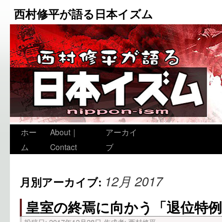
西村修平が語る日本イズム
ホー
About｜
アーカイ
ム
Contact
ブ
12月 2017
月別アーカイブ:
皇室の終焉に向かう「退位特例
投稿日:
2017年12月28日
作成者:
西村修平