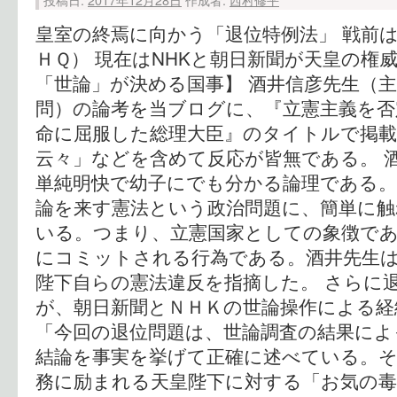
皇室の終焉に向かう「退位特例法」 戦前
ＨＱ） 現在はNHKと朝日新聞が天皇の権
「世論」が決める国事】 酒井信彦先生（
問）の論考を当ブログに、『立憲主義を否
命に屈服した総理大臣』のタイトルで掲
云々」などを含めて反応が皆無である。 
単純明快で幼子にでも分かる論理である。
論を来す憲法という政治問題に、簡単に
いる。つまり、立憲国家としての象徴で
にコミットされる行為である。酒井先生は
陛下自らの憲法違反を指摘した。 さらに
が、朝日新聞とＮＨＫの世論操作による経
「今回の退位問題は、世論調査の結果によ
結論を事実を挙げて正確に述べている。
務に励まれる天皇陛下に対する「お気の