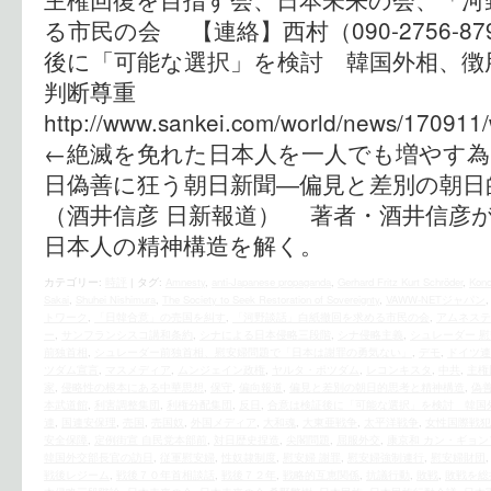
る市民の会 【連絡】西村（090-2756-8
後に「可能な選択」を検討 韓国外相、徴
判断尊重
http://www.sankei.com/world/news/170911
←絶滅を免れた日本人を一人でも増やす為に
日偽善に狂う朝日新聞―偏見と差別の朝
（酒井信彦 日新報道） 著者・酒井信彦
日本人の精神構造を解く。
カテゴリー:
時評
|
タグ:
Amnesty
,
anti-Japanese propaganda
,
Gerhard Fritz Kurt Schröder
,
Kono
Sakai
,
Shuhei Nishimura
,
The Society to Seek Restoration of Sovereignty
,
VAWW-NETジャパン
トワーク
,
「日韓合意」の売国を糾す
,
「河野談話」白紙撤回を求める市民の会
,
アムネステ
ー
,
サンフランシスコ講和条約
,
シナによる日本侵略三段階
,
シナ侵略主義
,
シュレーダー 
前独首相
,
シュレーダー前独首相、慰安婦問題で「日本は謝罪の勇気ない」
,
デモ
,
ドイツ連
ツダム宣言
,
マスメディア
,
ムンジェイン政権
,
ヤルタ・ポツダム
,
レコンキスタ
,
中共
,
主権
家
,
侵略性の根本にある中華思想
,
保守
,
偏向報道
,
偏見と差別の朝日的思考と精神構造
,
偽
本武道館
,
利害調整集団
,
利権分配集団
,
反日
,
合意は検証後に「可能な選択」を検討 韓国
連
,
国連安保理
,
売国
,
売国奴
,
外国メディア
,
大和魂
,
大東亜戦争
,
太平洋戦争
,
女性国際戦犯
安全保障
,
定例街宣 自民党本部前
,
対日歴史捏造
,
尖閣問題
,
屈服外交
,
康京和 カン・ギョン
韓国外交部長官の訪日
,
従軍慰安婦
,
性奴隷制度
,
慰安婦 謝罪
,
慰安婦強制連行
,
慰安婦財団
戦後レジーム
,
戦後７０年首相談話
,
戦後７２年
,
戦略的互恵関係
,
抗議行動
,
敗戦
,
敗戦を総