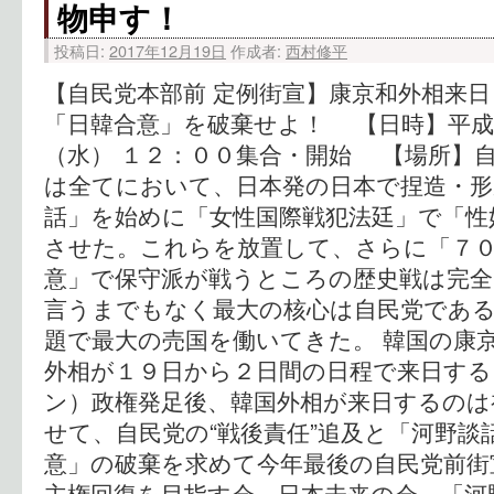
物申す！
投稿日:
2017年12月19日
作成者:
西村修平
【自民党本部前 定例街宣】康京和外相来日
「日韓合意」を破棄せよ！ 【日時】平成
（水） １２：００集合・開始 【場所】自
は全てにおいて、日本発の日本で捏造・形
話」を始めに「女性国際戦犯法廷」で「性
させた。これらを放置して、さらに「７０
意」で保守派が戦うところの歴史戦は完
言うまでもなく最大の核心は自民党である
題で最大の売国を働いてきた。 韓国の康
外相が１９日から２日間の日程で来日する
ン）政権発足後、韓国外相が来日するのは
せて、自民党の“戦後責任”追及と「河野談
意」の破棄を求めて今年最後の自民党前街
主権回復を目指す会、日本未来の会、「河