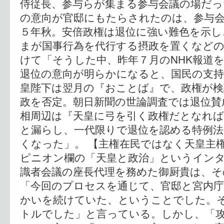
侍従長、参与らが集まる参与会議の場だっ
の意向が官邸にもたらされたのは、参与
５年秋。安倍政権は退位に強い難色を示し
まが国事行為を代行する摂政を置くなどの
けて「そうした中、昨年７月のNHK報道
退位の意向が明らかになると、国民の支
皇陛下は翌月の『おことば』で、政権が検
政を否定。朝日新聞の世論調査では退位賛
相周辺は『天皇に弓を引く政権だとなれ
と漏らし、一代限りで退位を認める特例
くなった」。 【主権在民ではなく天皇主
ピニオン欄の「天皇と政治」というイン
識者会議の座長代理を務めた御厨貴は、そ
「今回のプロセスを通じて、官邸と宮内
かいを続けていた、ということでした。
トルでした」と言っている。しかし、「