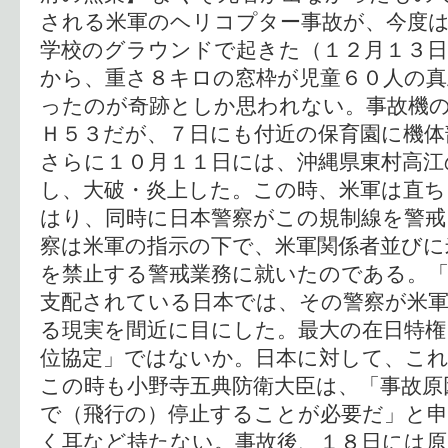
される米軍のヘリコプター事故が、今度は
学校のグラウンドで起きた（１２月１３日
から、重さ８キロの窓枠が児童６０人の真
ったのが奇跡としか思われない。事故機
Ｈ５３だが、７日にも付近の保育園に機体
さらに１０月１１日には、沖縄県東村高江
し、大破・炎上した。この時、米軍は直ち
はり、同時に日本警察がこの規制線を警戒
察は米軍の指示の下で、米軍関係者並びに
を禁止する警戒業務に就いたのである。「
支配されている日本では、その警察が米
る現実を間近に目にした。最大の在日特権
位協定」ではないか。日本に対して、こ
この時も小野寺五典防衛大臣は、「事故原
で（飛行の）停止することが必要だ」と
く耳など持たない。事故後、１８日には原