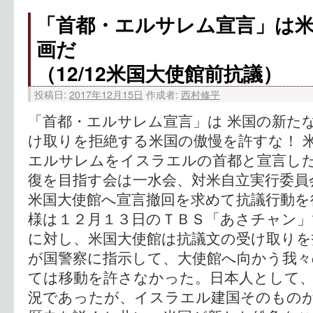
「首都・エルサレム宣言」は
画だ
（12/12米国大使館前抗議）
投稿日:
2017年12月15日
作成者:
西村修平
「首都・エルサレム宣言」は 米国の新たな
け取りを拒絶する米国の傲慢を許すな！ 
エルサレムをイスラエルの首都と宣言し
復を目指す会は一水会、対米自立実行委員
米国大使館へ宣言撤回を求めて抗議行動を
様は１２月１３日のＴＢＳ「あさチャン」
に対し、米国大使館は抗議文の受け取り
が国警察に指示して、大使館へ向かう我々
ては移動を許さなかった。日本人として
況であったが、イスラエル建国そのもの