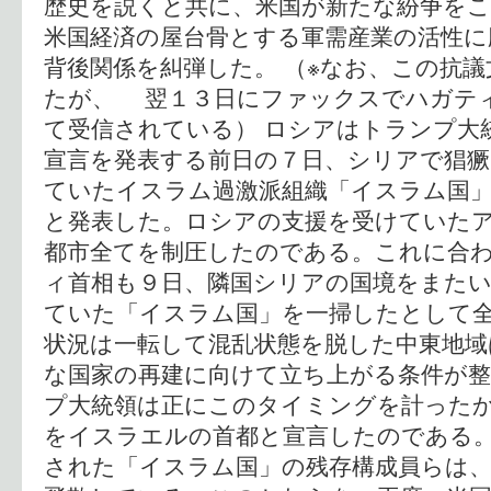
歴史を説くと共に、米国が新たな紛争を
米国経済の屋台骨とする軍需産業の活性に
背後関係を糾弾した。 （※なお、この抗
たが、 翌１３日にファックスでハガテ
て受信されている） ロシアはトランプ大
宣言を発表する前日の７日、シリアで猖
ていたイスラム過激派組織「イスラム国
と発表した。ロシアの支援を受けていた
都市全てを制圧したのである。これに合
ィ首相も９日、隣国シリアの国境をまた
ていた「イスラム国」を一掃したとして
状況は一転して混乱状態を脱した中東地
な国家の再建に向けて立ち上がる条件が
プ大統領は正にこのタイミングを計った
をイスラエルの首都と宣言したのである
された「イスラム国」の残存構成員らは