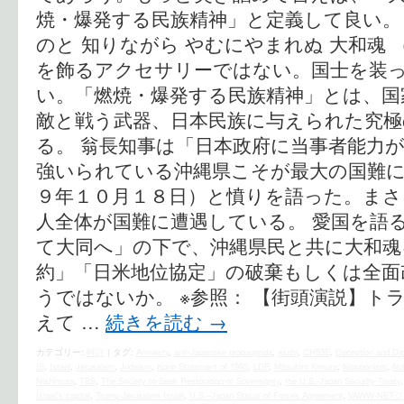
焼・爆発する民族精神」と定義して良い。
のと 知りながら やむにやまれぬ 大和魂 
を飾るアクセサリーではない。国士を装
い。「燃焼・爆発する民族精神」とは、国
敵と戦う武器、日本民族に与えられた究極
る。 翁長知事は「日本政府に当事者能力
強いられている沖縄県こそが最大の国難
９年１０月１８日）と憤りを語った。まさ
人全体が国難に遭遇している。 愛国を語
て大同へ」の下で、沖縄県民と共に大和魂
約」「日米地位協定」の破棄もしくは全面
うではないか。 ※参照： 【街頭演説】ト
えて …
続きを読む
→
カテゴリー:
時評
|
タグ:
Amnesty
,
anti-Japanese propaganda
,
asahi
,
CH53E
,
Deception and Di
IS
,
Israel
,
Jerusalem
,
Judaism
,
Kono Statement of 1993
,
LDP
,
Mitsuhiro Kimura
,
Niopponism
,
No
Nishimura
,
TBS
,
The Society to Seek Restoration of Sovereignty
,
the U.S.‐Japan Security Treaty
Israel's capital
,
Trump Jerusalem Israel
,
U.S.–Japan Status of Forces Agreement
,
VAWW-NET