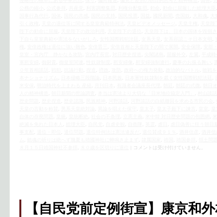
侵略性の根本にある中華思想
,
保守
,
偏向報道
,
偏見と差別の朝日的思考と精神構造
,
偽善
,
公務の縮小
,
公式参拝
,
共産党
,
利害調整集団
,
利権分配集団
,
勅命
,
勅命に屈服した総理大臣
国事行為代行
,
国体
,
国民の共感
,
国民の支持
,
国民投票
,
国益
,
國民新聞
,
売国奴
,
大和魂
,
大
引く政権
,
天皇の退位等に関する皇室典範特例法
,
天皇ビデオメッセージ
,
天皇主権
,
天皇陛
陛下の勅命に屈服
,
天皇陛下の政治利用
,
天皇陛下の退位
,
天皇陛下は、日本の国体を毀損さ
下自ら皇室典範や憲法をないがしろ
,
女性国際戦犯法廷
,
女系天皇
,
女系容認こそ日本文明
,
権
,
安倍政権は退位に強い難色
,
安倍晋三
,
安倍首相と天皇陛下の間で展開
,
安全保障
,
安部
皇室・宮内庁 静かなる攻防
,
宮内庁長官
,
対日歴史捏造
,
尖閣諸島
,
屈服外交
,
左翼
,
平成時
軍慰安婦
,
御厨貴
,
御皇室関連
,
性奴隷制度
,
慰安婦像
,
慰安婦強制連行
,
慶事のお振る舞い
,
０年首相談話
,
戦犯
,
抗議行動
,
捏造
,
摂政
,
攻防
,
政府への権力発動
,
政治的なバトル
,
敗戦を
本ナショナリズム
,
日本侵略三段階論
,
日本民族
,
日本軍性奴隷制を裁く女性国際戦犯法廷
,
米安保
,
明治時代を上まわる 産経
,
月刊日本
,
有識者会議座長代理
,
朝廷
,
朝廷の式微
,
朝日
人の精神構造
,
朝日新聞の世論調査
,
本当は憲法より大切な「日米地位協定入門」
,
村山談話
歴史問題
,
歴史捏造
,
歴史認識
,
民族精神
,
河野談話
,
河野談話の白紙撤回を求める市民の会
,
天皇の言動を称賛
,
男系天皇絶対論
,
異論を唱えた保守
,
皇太子
,
皇太子殿下に諫言
,
皇室
,
皇
自体の存廃問題
,
皇統
,
皇統断絶
,
社会の不条理
,
立憲主義
,
米中韓 対日歴史問題の包囲網
,
絶滅を免れた日本人
,
総理大臣
,
自民党
,
自虐史観
,
自衛隊
,
英霊
,
虐日
,
虐日偽善に狂う朝日
事支配
,
退位・即位
,
退位問題
,
退位特例法は憲法違反だ
,
退位賛成９１％
,
酒井信彦
,
酒井信
ム
,
鎮魂の祈りは絶へず幾夏も靖國神社に蝉鳴き止まず
,
隷属国家
,
靖国
,
靖国参拝
,
領土問
８月１５日靖国神社不参拝
,
８０歳を区切りに退位
|
コメントは受け付けていません。
【自民党前定例街宣】康京和外