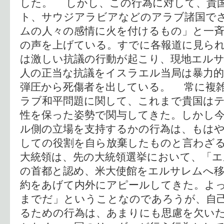
した。 しかし、この行為に対して、貴
ト、サウジアラビアなどのアラブ諸国で
ムの人々の感情に火を付けるもの」と一斉
の声を上げている。すでに各報道に見ら
は激しい抗議の行動が起こり、現地エル
人の正当な抗議をイスラエル当局は暴力的
弾圧から死傷者を出している。 常に複
ラブ和平問題に関して、これまで貴国は
性を保った姿勢で関与してきた。しかし
ル側の立場を支持するかの行為は、もは
しての役割を自ら放棄したものと言わざ
大統領は、先の大統領選挙において、「
の首都と認め、米大使館をエルサレムへ
約をあげて内外にアピールしてきた。よ
までだ」ということなのであろうが、自
るための行為は、あまりにも思慮を欠い