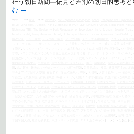
狂う朝日新聞―偏見と差別の朝日的思考と
む
→
カテゴリー:
時評
|
タグ:
Amnesty
,
anti-Japanese propaganda
,
asahi
,
Deception and Diplomacy
Israel
,
Jerusalem
,
Judaism
,
Kono Statement of 1993
,
LDP
,
Mitsuhiro Kimura
,
Niopponism
,
Nobuhi
Nishimura
,
TBS
,
The Society to Seek Restoration of Sovereignty
,
the U.S.‐Japan Security Treaty
Israel's capital
,
Trump Jerusalem Israel
,
U.S.–Japan Status of Forces Agreement
,
VAWW-NET
面改定を
,
アサド政権
,
アラブ和平問題
,
アラブ諸国
,
イスラエル建国宣言
,
イスラム国掃討
ム イスラエル
,
エルサレムをイスラエルの「首都」と認定したことに対する厳重抗議声明
,
イ墜落
,
サウジアラビア
,
サンフランシスコ講和条約
,
シナによる日本侵略三段階
,
シナ侵略
首都
,
トランプ政権下での対米自立と主権回復を考える
,
ドナルド・トランプ
,
パレスチナ
,
自治政府 アッバス議長
,
プーチン大統領
,
ミサイル防衛システム
,
ヤルタ・ポツダム
,
レコン
権回復を目指す会
,
主権国家
,
事実を挙げて道理を説く
,
保守
,
偏向報道
,
偏見と差別の朝日
団
,
北方領土
,
北朝鮮
,
北朝鮮ミサイル
,
北朝鮮核問題
,
厳重抗議文
,
反日
,
反日原理主義
,
反米
在テルアビブ日本大使館
,
在日特権
,
在日米軍基地
,
売国
,
大和魂
,
大東亜戦争
,
太平洋戦争
,
米自立
,
性奴隷制度
,
慰安婦問題
,
戦後レジーム
,
戦後７０年首相談話
,
抗議街宣
,
拉致問題
,
新聞報道
,
日本ナショナリズム
,
日本人差別
,
日本侵略三段階論
,
日本未来の会
,
日本独自の
日米ガイドライン
,
日米同盟
,
日米同盟を信奉する保守の奇っ怪
,
日米地位協定
,
日米安保条
聞に踊らされる日本人の精神構造
,
木村三浩
,
本当は憲法より大切な「日米地位協定入門」
,
「日米地位協定」の全面改定を
,
歴史捏造
,
民族自決
,
沖縄
,
沖縄県東村高江 米軍ヘリ墜落
,
求める市民の会
,
米国 戦争計画
,
米軍ヘリＣＨ５３
,
米軍占領下
,
米軍基地問題
,
米軍管制下
選挙に思う主権（民族）意識の喪失
,
習近平
,
自公連立
,
自民党
,
自民党本部前定例街宣
,
自
に狂う朝日新聞
,
血税
,
街宣
,
街頭演説会
,
西村修平
,
西村修平ブログ
,
親米保守
,
警察 米軍支
井信彦
,
金正恩
,
鎮魂の祈りは絶へず幾夏も靖國神社に蝉鳴き止まず
,
隷属国家
,
靖国
,
韓国
,
本国米国大使
,
駐留経費負担
,
高江ヘリパッド問題
,
ＴＢＳあさチャン
|
コメントは受け付け