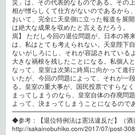
災」は、その代表的なものである。その上
相が憎らしくて仕方がないのであるから
おいて、完全に天皇側に立った報道を展
は絶大な成果を収めたと言えるだろう。 
焉】 ただし今回の退位問題が、日本の将
は、私はとても考えられない。天皇陛下自
ないがしろにし、それが容認されている
大きな禍根を残したことになる。私個人
なって、皇室は次第に終焉に向かって進
いたが、今回の問題によって、それが一
る。皇室の重大事が、国民投票ですらなく
まってしまうのなら、皇室自体の存廃問題
よって、決まってしまうことになるので
━━━━━━━━━━━━━━━━━━
◆参考：【退位特例法は憲法違反だ
http://sakainobuhiko.com/2017/07/post-308