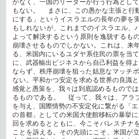
かなく、一国のリーダーが行う行為とし
もない。 まさに、この愚かな主張と行
にする」というイスラエルの長年の夢を
もしれないが、これまでのイスラエル、
よって解決するという原則を逸脱するも
崩壊させるものでしかない。これは、来
る、米国内にいるユダヤ系住民の票を当
に、武器輸出ビジネスから自己利益を得
ならず、秩序崩壊を狙った姑息なマッチ
ない。平和かつ安定を求める世界の良識
感覚と愚策を、我々は到底認めるもので
るものである。 従って、我々は、アラ
を与え、国際情勢の不安定化に繋がる「
の首都」としての米国大使館移転の暴挙に
回を求めるとともに、今こそパレスチナ
ことを訴える。その先頭にこそ、米国が