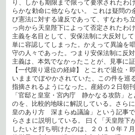
り、しかも期限まで限って要求されたわ
らかな勅命に他ならない。 これは疑問の
び憲法に対する違反であって、すなわち
っ向から天皇陛下によって否定されたわ
主義を名目として、安保法制に大反対して
単に容認してしまった。かえって異論を
守の人々であった。つまり安保法制に反
主義は、本気でなかったことが、見事に
【一代限り退位の経緯】 とこれで退位・
いままでぼやかされていた、この件を巡
指摘されるようになった。産経の２日朝
「官邸と皇室・宮内庁 静かなる攻防」と
のを、比較的地味に解説している。さらに
皇のあり方 深まらぬ議論」という記事
らさまに説明している。 曰く「天皇陛下
したいと打ち明けたのは、２０１０年７月