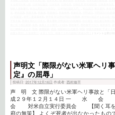
本侵略三段階論
,
日本未来の会
,
日本未来の会 桑野繁樹
,
日本民族
,
日本民族行動会議
,
日本
する保守の奇っ怪
,
日米地位協定
,
日米安保
,
日韓合意
,
日韓合意 慰安婦財団
,
日韓基本合意
朝鮮人強制連行
,
本当は憲法より大切な「日米地位協定入門」
,
村山談話
,
東京裁判
,
東条英
造
,
歴史認識
,
民族主義
,
民族派
,
民族独立
,
民族精神
,
民族自決
,
河野談話
,
河野談話の白紙撤
の“同盟国”
,
米中二重隷属体制
,
米中韓 対日歴史問題の包囲網
,
米中韓が結託する反日統一戦
平和主義
,
絶滅を免れた日本人
,
署名運動 河野談話の白紙撤回
,
自公連立
,
自公連立政権の怪
善に狂う朝日新聞
,
血税
,
血税１００億円シナODA
,
西村修平
,
西村修平ブログ
,
親米保守
,
謝
社に蝉鳴き止まず
,
防衛
,
隷属国家
,
靖国
,
靖国神社公式参拝
,
韓国
,
韓国大使館前 平成２４
踏襲を明言した安倍晋三
,
８月１５日、戦後７２年の追悼の意義を問う
|
コメントは受け付
声明文「際限がない米軍ヘリ事
定』の屈辱」
投稿日:
2017年12月16日
作成者:
西村修平
声 明 文 際限がない米軍ヘリ事故と「日
成２９年１２月１４日 一 水 会
会 対米自立実行委員会 【聞く耳を
府の無策】 よくぞ死者が出なかったもの