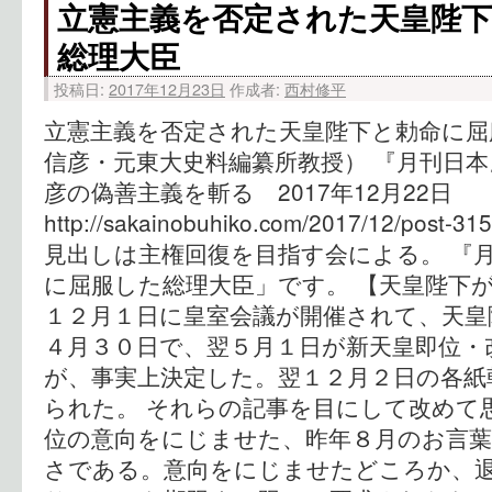
立憲主義を否定された天皇陛
総理大臣
投稿日:
2017年12月23日
作成者:
西村修平
立憲主義を否定された天皇陛下と勅命に屈
信彦・元東大史料編纂所教授） 『月刊日本』
彦の偽善主義を斬る 2017年12月22日
http://sakainobuhiko.com/2017/12/pos
見出しは主権回復を目指す会による。 『
に屈服した総理大臣」です。 【天皇陛下
１２月１日に皇室会議が開催されて、天皇
４月３０日で、翌５月１日が新天皇即位・
が、事実上決定した。翌１２月２日の各紙
られた。 それらの記事を目にして改めて
位の意向をにじませた、昨年８月のお言
さである。意向をにじませたどころか、