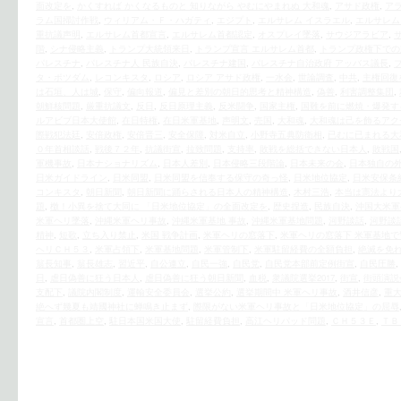
面改定を
,
かくすれば かくなるものと 知りながら やむにやまれぬ 大和魂
,
アサド政権
,
ア
ラム国掃討作戦
,
ウィリアム・Ｆ・ハガティ
,
エジプト
,
エルサレム イスラエル
,
エルサレム
重抗議声明
,
エルサレム首都宣言
,
エルサレム首都認定
,
オスプレイ墜落
,
サウジアラビア
,
階
,
シナ侵略主義
,
トランプ大統領来日
,
トランプ宣言 エルサレム首都
,
トランプ政権下での
パレスチナ
,
パレスチナ人 民族自決
,
パレスチナ建国
,
パレスチナ自治政府 アッバス議長
,
タ・ポツダム
,
レコンキスタ
,
ロシア
,
ロシア アサド政権
,
一水会
,
世論調査
,
中共
,
主権回復
は石垣、人は城
,
保守
,
偏向報道
,
偏見と差別の朝日的思考と精神構造
,
偽善
,
利害調整集団
,
朝鮮核問題
,
厳重抗議文
,
反日
,
反日原理主義
,
反米闘争
,
国家主権
,
国難を前に燃焼・爆発す
ルアビブ日本大使館
,
在日特権
,
在日米軍基地
,
声明文
,
売国
,
大和魂
,
大和魂は己を飾るアク
際戦犯法廷
,
安倍政権
,
安倍晋三
,
安全保障
,
対米自立
,
小野寺五典防衛相
,
已むに已まれる大
０年首相談話
,
戦後７２年
,
抗議街宣
,
拉致問題
,
支持率
,
敗戦を総括できない日本人
,
敗戦国
軍機事故
,
日本ナショナリズム
,
日本人差別
,
日本侵略三段階論
,
日本未来の会
,
日本独自の
日米ガイドライン
,
日米同盟
,
日米同盟を信奉する保守の奇っ怪
,
日米地位協定
,
日米安保条
コンキスタ
,
朝日新聞
,
朝日新聞に踊らされる日本人の精神構造
,
木村三浩
,
本当は憲法より
題
,
檄！小異を捨て大同に 「日米地位協定」の全面改定を
,
歴史捏造
,
民族自決
,
沖国大米軍
米軍ヘリ墜落
,
沖縄米軍ヘリ事故
,
沖縄米軍基地 事故
,
沖縄米軍基地問題
,
河野談話
,
河野談
精神
,
短歌
,
立ち入り禁止
,
米国 戦争計画
,
米軍ヘリの窓落下
,
米軍ヘリの窓落下 米軍基地
ヘリＣＨ５３
,
米軍占領下
,
米軍基地問題
,
米軍管制下
,
米軍駐留経費の全額負担
,
絶滅を免
翁長知事
,
翁長雄志
,
習近平
,
自公連立
,
自民一強
,
自民党
,
自民党本部前定例街宣
,
自民圧勝
,
日
,
虐日偽善に狂う日本人
,
虐日偽善に狂う朝日新聞
,
血税
,
衆議院選挙2017
,
街宣
,
街頭演説
支配下
,
議院内閣制度
,
運輸安全委員会
,
選挙公約
,
選挙期間中 米軍ヘリ事故
,
酒井信彦
,
重
絶へず幾夏も靖國神社に蝉鳴き止まず
,
際限がない米軍ヘリ事故と「日米地位協定」の屈辱
宣言
,
首都圏上空
,
駐日本国米国大使
,
駐留経費負担
,
高江ヘリパッド問題
,
ＣＨ５３Ｅ
,
ＴＢ