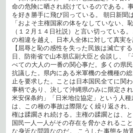
命の危険に晒され続けているのである。
を好き勝手に飛び回っている。 朝日新聞
「およそ主権国家の体をなしていない、
（１２月１４日社説）と言い切っている。
の相違を越え、日本人全体に対して真実
【屈辱と恥の感性を失った民族は滅亡する
日、防衛省で山本朋広副大臣と会談し、「
べての大人の一番の関心事だ。多くの県
抗議した。県内にある米軍機の全機種の総
止を要求した。ことは日本国民全てに関わ
事柄であり、決して沖縄県のみに限定され
米安保条約」「日米地位協定」という人種
は、この種の事故は際限なく繰り返され
権は蹂躙され続ける。主権の蹂躙とは、
国民一人一人がその存在を脅かされるこ
な身近な問題なのだ。 こうした事態を放