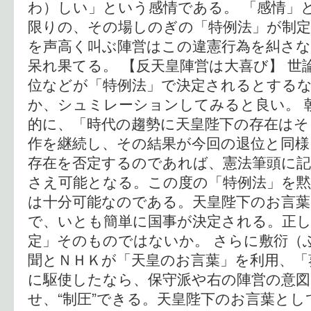
わ）しい」という感情である。 「感情」
限りの、その場しのぎの「特例法」が制定
を声高く叫ぶ陣営はこの違憲行為を糾さ
呆れ果てる。 【反天皇陣営は大喜び】 世
位などが「特例法」で決定されるとする
か、シュミレーションしてみると良い。 
的に、「時代の趨勢に天皇陛下の存在はそ
作を継続し、その結果が今回の退位と同様
存在を否定するのであれば、憲法筆頭に記
さえ可能となる。この度の「特例法」を
は十分可能なのである。天皇陛下のお言
で、いとも簡単に国事が決定される。正し
定」そのものではないか。 さらに敷衍（
聞とＮＨＫが「天皇のお言葉」を利用、「
に駆使したなら、保守派や右の陣営の意図
せ、“制圧”できる。天皇陛下のお言葉とし