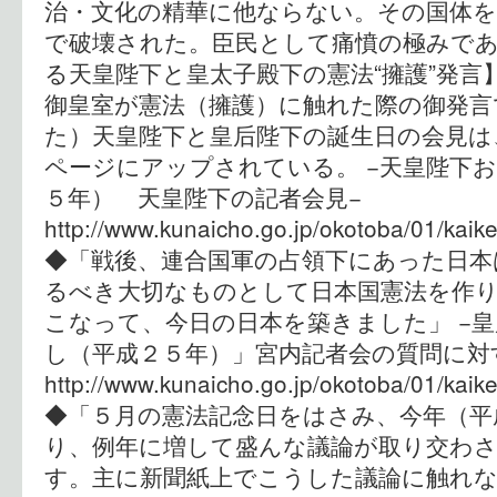
治・文化の精華に他ならない。その国体を
で破壊された。臣民として痛憤の極みであ
る天皇陛下と皇太子殿下の憲法“擁護”発言
御皇室が憲法（擁護）に触れた際の御発言
た）天皇陛下と皇后陛下の誕生日の会見は
ページにアップされている。 −天皇陛下
５年） 天皇陛下の記者会見−
http://www.kunaicho.go.jp/okotoba/01/kaik
◆「戦後、連合国軍の占領下にあった日本
るべき大切なものとして日本国憲法を作
こなって、今日の日本を築きました」 −
し（平成２５年）」宮内記者会の質問に対
http://www.kunaicho.go.jp/okotoba/01/kaik
◆「５月の憲法記念日をはさみ、今年（平
り、例年に増して盛んな議論が取り交わ
す。主に新聞紙上でこうした議論に触れ