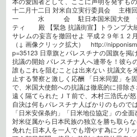
本の愛国者として、ここに声明を発すもの
十二月十二日 対米自立実行委員会 主
一 水 会 駐日本国米国大使 ウ
ティ 殿 【緊急 抗議街宣】トランプ大
サレムの妄言を撤回せよ 平成２９年１２
（↓ 画像クリック拡大） http://nipponism.ne
p=35123 日章旗とパレスチナの国旗を
抗議の開始 パレスチナ人へ連帯を！彼ら
誰もこれを阻むことは出来ない 抗議文を
止する警察と激しく応酬 「日米同盟」を
で、米国大使館への抗議は徹底的に排除さ
遠く隔てられたＪＴ前で、木村三浩氏が怒
自決は何もパレスチナ人ばかりのものでは
「日米安保条約」「日米地位協定」の全面
対米従属から日本民族の独立を勝ち取らな
免れた日本人を一人でも増やす為にクリック