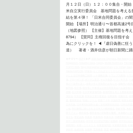
月１２日（日）１２：００集合・開始
米自立実行委員会 基地問題を考える愛国者
結を第４弾！ 「日米合同委員会」の
開始 【場所】明治通り〜首都高速2
（地図参照） 【主催】基地問題を考える愛国
8794） 【賛同】主権回復を目指す
為にクリックを！ ◀︎『虐日偽善に狂
道） 著者・酒井信彦が朝日新聞に踊
カテゴリー:
時評
|
タグ:
2020 Summer Olympics
,
Bell Boeing V-
Niopponism
,
Nobuhiko Sakai
,
Osprey
,
Shuhei Nishimura
,
The Inter
TOKYO 2020
,
Tokyo Metropolitan Government
,
U.S. military base
,
Yokota RAPCON
,
YP体制
,
かくすれば かくなるものと 知りなが
ナによる日本侵略三段階
,
シナ侵略主義
,
トランプ大統領
,
トラ
弾
,
プロパガンダ
,
ポツダム宣言
,
ヤルタ会談
,
レコンキスタ
,
一
挙げて道理を説く
,
令和２年１月街宣のお知らせ
,
侵略性の根本
鮮問題
,
国交省
,
国交省と外務省は日米合同委員会の会議情報を
国難
,
在日米軍
,
在日米軍基地問題
,
基地問題を考える愛国者連
演説会
,
対米従属
,
対米自立実行委員会
,
尖閣諸島
,
屈服外交
,
屈
題
,
憂国我道会
,
戦後レジーム
,
戦後７４年
,
抗議街宣
,
敗戦を総
日本民族
,
日本軍性奴隷制を裁く女性国際戦犯法廷
,
日米合同委
ン前
,
朝日新聞に踊らされる日本人の精神構造
,
朝鮮半島
,
木村
田ラプコン
,
横田基地
,
横田基地の管制権を撤廃、首都圏の上空
改定を
,
歴史認識
,
民族派
,
民族精神
,
民族自決
,
沖縄県東村高江 
米中二重隷属体制
,
米中韓 対日歴史問題の包囲網
,
米中韓が結託
都圏飛行
,
米軍ヘリＣＨ５３
,
米軍基地問題
,
米軍横田基地
,
米軍
例街宣
,
自虐史観
,
自衛隊
,
芝田晴彦
,
英霊
,
虐日偽善に狂う朝日