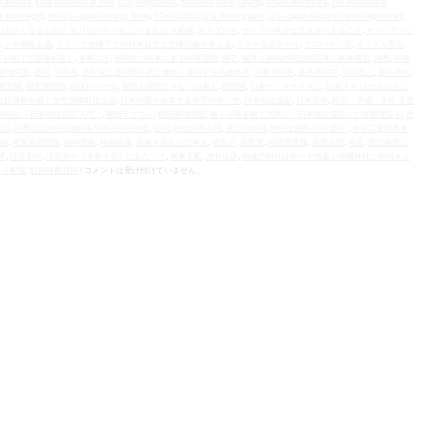
n Okinawa
,
Kono Statement of 1993
,
LDP
,
Niopponism
,
Nobuhiko Sakai
,
Osprey
,
Shuhei Nishimura
,
The International
f Sovereignty
,
the U.S.‐Japan Security Treaty
,
TOKYO 2020
,
U.S. military base
,
U.S.–Japan Status of Forces Agreement
,
ば かくなるものと 知りながら やむにやまれぬ 大和魂
,
オスプレイ
,
ゲリラの本分は生き永らえること
,
サンフランシ
,
シナ侵略主義
,
トランプ政権下での対米自立と主権回復を考える
,
ニュー山王ホテル
,
プロパガンダ
,
ポツダム宣言
,
実を挙げて道理を説く
,
令和２年
,
侵略性の根本にある中華思想
,
保守
,
偏見と差別の朝日的思考と精神構造
,
偽善
,
利害
基地問題
,
売国
,
大和魂
,
大和魂とは国難を前に燃焼・爆発する民族精神
,
大東亜戦争
,
太平洋戦争
,
安倍晋三
,
安倍首相
,
慰安婦
,
慰安婦問題
,
戦後レジーム
,
敗戦を総括できない日本人
,
敗戦国
,
日本ナショナリズム
,
日本人を けだものとし
性奴隷制を裁く女性国際戦犯法廷
,
日米同盟を信奉する保守の奇っ怪
,
日米地位協定
,
日米安保
,
昭和、平成、令和 天皇
大切な「日米地位協定入門」
,
横田ラプコン
,
横田基地問題
,
檄！小異を捨て大同に「日米地位協定」の全面改定を
,
歴
談話
,
河野談話の白紙撤回を求める市民の会
,
短歌
,
社会の不条理
,
第二の敗戦
,
米中は侵略の“同盟国”
,
米中二重隷属体
線
,
米軍基地問題
,
精神侵略
,
精神奴隷
,
絶滅を免れた日本人
,
習近平
,
自民党
,
自民党政権
,
自虐史観
,
英霊
,
虐日偽善に
守
,
謹賀新年
,
謹賀新年（令和２年）にあたって
,
軍事支配
,
酒井信彦
,
鎮魂の祈りは絶へず幾夏も靖國神社に蝉鳴き止
レイ配備
,
駐留経費負担
|
コメントは受け付けていません。