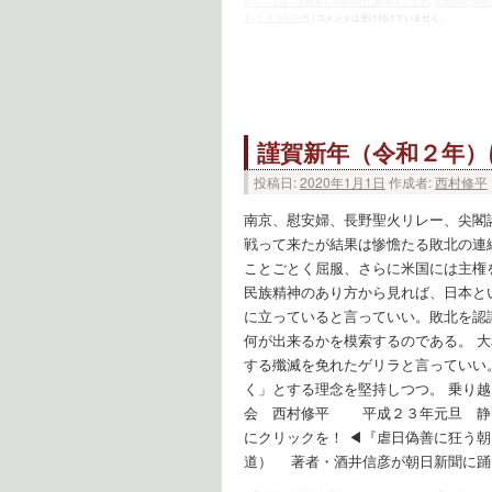
の祈りは絶へず幾夏も靖國神社に蝉鳴き止まず
,
隷属国家
,
靖国
Ｅ
,
Ｆ３５戦闘機
|
コメントは受け付けていません。
謹賀新年（令和２年）
投稿日:
2020年1月1日
作成者:
西村修平
南京、慰安婦、長野聖火リレー、尖閣
戦って来たが結果は惨憺たる敗北の連
ことごとく屈服、さらに米国には主権
民族精神のあり方から見れば、日本と
に立っていると言っていい。敗北を認
何が出来るかを模索するのである。 
する殲滅を免れたゲリラと言っていい
く」とする理念を堅持しつつ。 乗り越
会 西村修平 平成２３年元旦 静
にクリックを！ ◀︎『虐日偽善に狂う
道） 著者・酒井信彦が朝日新聞に踊