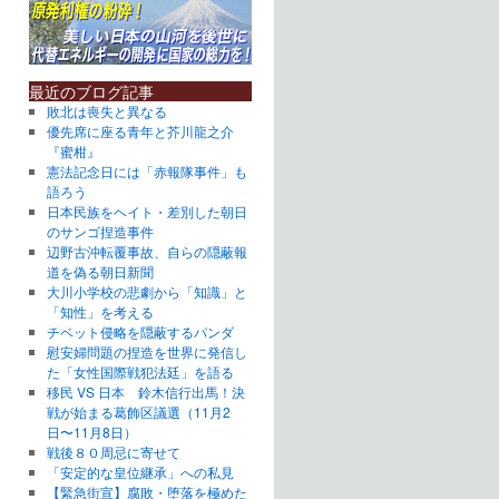
最近のブログ記事
敗北は喪失と異なる
優先席に座る青年と芥川龍之介
『蜜柑』
憲法記念日には「赤報隊事件」も
語ろう
日本民族をヘイト・差別した朝日
のサンゴ捏造事件
辺野古沖転覆事故、自らの隠蔽報
道を偽る朝日新聞
大川小学校の悲劇から「知識」と
「知性」を考える
チベット侵略を隠蔽するパンダ
慰安婦問題の捏造を世界に発信し
た「女性国際戦犯法廷」を語る
移民 VS 日本 鈴木信行出馬！決
戦が始まる葛飾区議選（11月2
日〜11月8日）
戦後８０周忌に寄せて
「安定的な皇位継承」への私見
【緊急街宣】腐敗・堕落を極めた