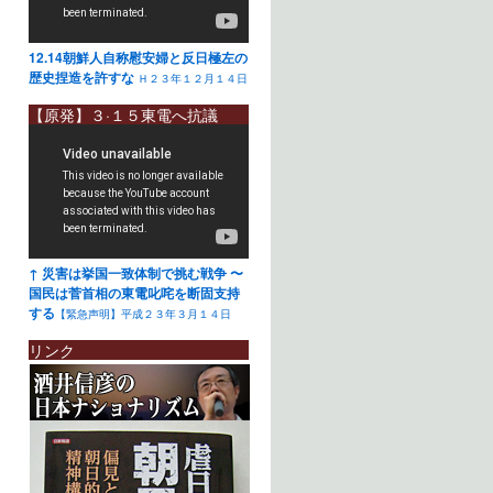
12.14朝鮮人自称慰安婦と反日極左の
歴史捏造を許すな
Ｈ２３年１２月１４日
【原発】３·１５東電へ抗議
↑ 災害は挙国一致体制で挑む戦争 〜
国民は菅首相の東電叱咤を断固支持
する
【緊急声明】平成２３年３月１４日
リンク