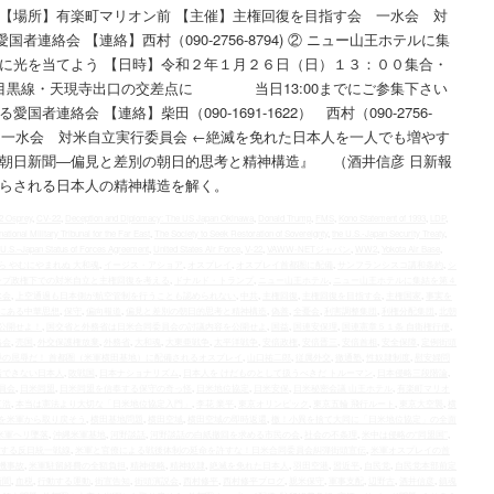
 【場所】有楽町マリオン前 【主催】主権回復を目指す会 一水会 対
連絡会 【連絡】西村（090-2756-8794) ② ニュー山王ホテルに集
闇に光を当てよう 【日時】令和２年１月２６日（日）１３：００集合・
号目黒線・天現寺出口の交差点に 当日13:00までにご参集下さい
者連絡会 【連絡】柴田（090-1691-1622） 西村（090-2756-
会 一水会 対米自立実行委員会 ←絶滅を免れた日本人を一人でも増やす
う朝日新聞―偏見と差別の朝日的思考と精神構造』 （酒井信彦 日新報
らされる日本人の精神構造を解く。
22 Osprey
,
CV-22
,
Deception and Diplomacy: The US Japan Okinawa
,
Donald Trump
,
FMS
,
Kono Statement of 1993
,
LDP
,
national Military Tribunal for the Far East
,
The Society to Seek Restoration of Sovereignty
,
the U.S.‐Japan Security Treaty
,
U.S.–Japan Status of Forces Agreement
,
United States Air Force
,
V-22
,
VAWW-NETジャパン
,
WW2
,
Yokota Air Base
,
ら やむにやまれぬ 大和魂
,
イージス・アショア
,
オスプレイ
,
オスプレイ首都圏に配備
,
サンフランシスコ講和条約
,
シ
ンプ政権下での対米自立と主権回復を考える
,
ドナルド・トランプ
,
ニュー山王ホテル
,
ニュー山王ホテルに集結を第４
水会
,
上空通過も日本側が航空管制を行うことも認められない
,
中共
,
主権回復
,
主権回復を目指す会
,
主権国家
,
事実を
にある中華思想
,
保守
,
偏向報道
,
偏見と差別の朝日的思考と精神構造
,
偽善
,
全憂会
,
利害調整集団
,
利権分配集団
,
北朝
公開せよ！
,
国交省と外務省は日米合同委員会の討議内容を公開せよ
,
国益
,
国連安保理
,
国連憲章５１条 自衛権行使
,
絡会
,
売国
,
外交保護権放棄
,
外務省
,
大和魂
,
大東亜戦争
,
太平洋戦争
,
安倍政権
,
安倍晋三
,
安倍首相
,
安全保障
,
定例街頭
辱の屈辱だ！ 首都圏（米軍横田基地）に配備されるオスプレイ
,
山口祐二郎
,
従属外交
,
徹通塾
,
性奴隷制度
,
慰安婦問
括できない日本人
,
敗戦国
,
日本ナショナリズム
,
日本人を けだものとして扱うべきだ トルーマン
,
日本侵略三段階論
,
員会
,
日米同盟
,
日米同盟を信奉する保守の奇っ怪
,
日米地位協定
,
日米安保
,
日米秘密会議 山王ホテル
,
有楽町マリオ
三浩
,
本当は憲法より大切な「日米地位協定入門」
,
李花 業平
,
東京オリンピック
,
東京五輪 飛行ルート
,
東京大空襲
,
横
を米軍から取り戻そう
,
横田基地問題
,
横田空域
,
横田空域の即時返還
,
檄！小異を捨て大同に「日米地位協定」の全面
米軍ヘリ墜落
,
沖縄米軍基地
,
河野談話
,
河野談話の白紙撤回を求める市民の会
,
社会の不条理
,
米中は侵略の“同盟国”
,
する反日統一戦線
,
米軍と官僚による戦後体制の延命を許すな！日米合同委員会糾弾街頭宣伝
,
米軍オスプレイの首
機事故
,
米軍駐留経費の全額負担
,
精神侵略
,
精神奴隷
,
絶滅を免れた日本人
,
羽田空港
,
習近平
,
自民党
,
自民党本部前定
新聞
,
血税
,
行動する運動
,
街宣告知
,
街頭演説会
,
西村修平
,
西村修平ブログ
,
親米保守
,
軍事支配
,
辺野古
,
酒井信彦
,
鎮魂