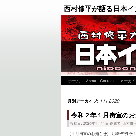
西村修平が語る日本イ
ホーム
About｜Contact
アーカイ
1月 2020
月別アーカイブ:
令和２年１月街宣のお
投稿日:
2020年1月11日
作成者:
西村修
【１月街宣のお知らせ】 ①新年初 檄