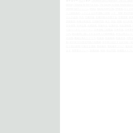
カテゴリー:
時評
|
タグ:
Deception and Diplomacy: The US Japa
Military Tribunal for the Far East
,
The Society to Seek Restoration o
VAWW-NETジャパン
,
WW2
,
Yokota RAPCON
,
YP体制
,
かくすれ
スコ講和条約
,
シナによる日本侵略三段階
,
シナ・朝鮮 歴史問題
ヤルタ会談
,
中共
,
主権回復
,
主権回復を目指す会
,
主権国家
,
事
調整集団
,
利権分配集団
,
北朝鮮問題
,
南京
,
国益
,
国難
,
在日米軍
安全保障
,
対米従属
,
尖閣諸島
,
屈服外交
,
従属外交
,
性奴隷制度
,
て扱うべきだ トルーマン
,
日本侵略三段階論
,
日本民族
,
日本軍
三代
,
朝日新聞に踊らされる日本人の精神構造
,
本当は憲法より
史認識
,
殲滅を免れたゲリラ
,
民族派
,
民族精神
,
民族自決
,
河野
制
,
米中韓 対日歴史問題の包囲網
,
米中韓が結託する反日統一戦
狂う朝日新聞
,
行動する運動
,
西村修平
,
西村修平ブログ
,
親米保
まず
,
長野聖火リレー
,
隷属国家
,
靖国
,
領土問題
,
首都圏オスプ