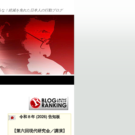
るな！絶滅を免れた日本人の行動ブログ
令和８年 (2026) 告知板
【第六回現代研究会／講演】