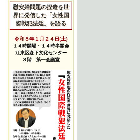
慰安婦問題の捏造を世
界に発信した「女性国
際戦犯法廷」を語る
令和８年１月２４日(土)
１４時開場・１４時半開会
江東区森下文化センター
３階 第一会議室