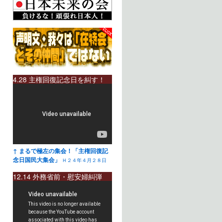
4.28 主権回復記念日を糾す！
↑ まるで極左の集会！「主権回復記
念日国民大集会」
Ｈ２４年４月２８日
12.14 外務省前・慰安婦糾弾