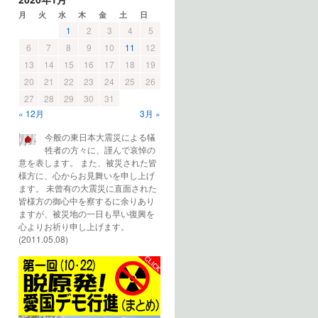
月
火
水
木
金
土
日
1
2
3
4
5
6
7
8
9
10
11
12
13
14
15
16
17
18
19
20
21
22
23
24
25
26
27
28
29
30
31
« 12月
3月 »
今般の東日本大震災による犠
牲者の方々に、謹んで哀悼の
意を表します。 また、被災された皆
様方に、心からお見舞いを申し上げ
ます。 未曾有の大震災に直面された
皆様方の御心中を察するに余りあり
ますが、被災地の一日も早い復興を
心よりお祈り申し上げます。
(2011.05.08)