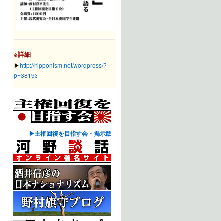
※詳細
▶︎
http://nipponism.net/wordpress/?
p=38193
▶主権回復を目指す会・掲示版