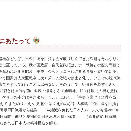
,
領土問題
,
首都圏の上空を米軍から取り戻そう
,
首都圏オスプレイ配備
,
駐留経費負担
,
高江ヘリパッド問題
,
ＣＨ５３
にあたって
諸島などなど、主権回復を目指す会が取り組んできた課題はそれなりに
続に至っている。我が国政府・自民党政権はシナ・朝鮮との歴史問題で
を奪われたまま昭和、平成、令和と天皇三代に亘る屈辱が続いている。
いう国家は大東亜戦争に次ぐ第二の敗戦で焦土と化し、いまその焼け跡
識できずして戦うことは出来ない。そのうえで、いま何を為すべきか、
大和魂とは国難を前に燃焼・爆発する民族精神。我々は敗北の後も抵抗
。ゲリラの本分は生き永らえることにある。「事実を挙げて道理を説
えて またのりこえん 敗北の ゆくえ締めざる 大和魂 主権回復を目指す
岡県戸田漁港から撮影 ←絶滅を免れた日本人を一人でも増やす為
朝日新聞―偏見と差別の朝日的思考と精神構造』 （酒井信彦 日新報
らされる日本人の精神構造を解く。