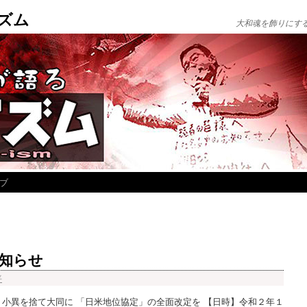
ズム
大和魂を飾りにす
ブ
知らせ
平
！小異を捨て大同に 「日米地位協定」の全面改定を 【日時】令和２年１