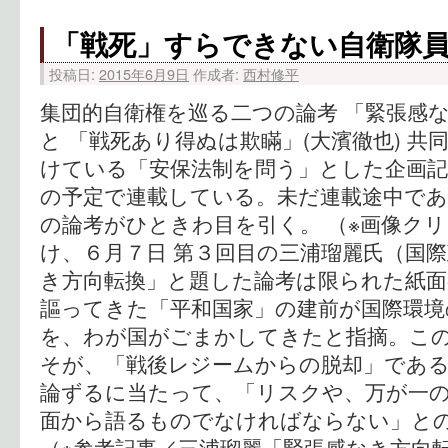
「戦死」すらできない自衛隊
投稿日:
2015年6月9日
作成者:
西村修平
集団的自衛権を巡る二つの論考 「緊張感な
と 「戦死あり得ぬは欺瞞」(大濱徹也) 
けている「安保法制を問う」とした企画記
の予定で連載している。未だ連載途中で
の論考がひときわ目を引く。 （※画像クリ
け、６月７日 第３回目の三浦瑠麗氏（国
き方向転換」と題した論考は限られた紙面
謳ってきた「平和国家」の建前が国際環境
を、わが国がごまかしてきたと指摘。こ
そが、「戦後レジームからの脱却」であ
論ずるに当たって、「リスクや、万が一
面から語るものでなければならない」
（※参考記事／三浦瑠麗「緊張感なき方向転