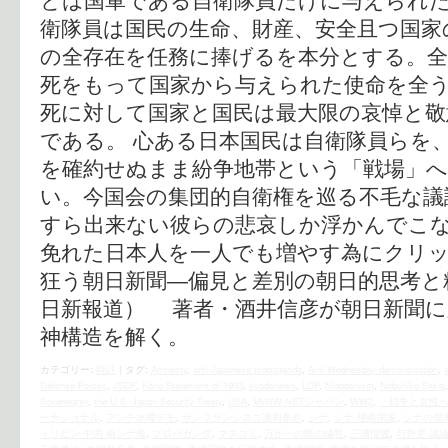
衛隊員は国民の生命、財産、安全且つ国家
の全存在を任務に捧げるを本分とする。全
死をもって国家から与えられた使命を全
死に対して国家と国民は最大限の哀悼と敬
である。 心ある日本国民は自衛隊員らを
を確約せぬまま紛争地帯という「戦場」
い。今国会の集団的自衛権を巡る不毛な議
すら出来ない彼らの悲哀しか浮かんでこな
免れた日本人を一人でも増やす為にクリック
狂う朝日新聞―偏見と差別の朝日的思考と
日新報道） 著者・酒井信彦が朝日新聞に
神構造を解く。
カテゴリー:
時評
|
タグ:
Amnesty
,
anti-Japanese propaganda
,
Anti-Wednesday demonstration
,
Defense Forces
,
JSDF
,
Kono Statement of 1993
,
kyodonews
,
LDP
,
Niopponism
,
Nobuhiko Sakai
Sovereignty
,
the U.S.‐Japan Security Treaty
,
USA
,
VAWW-NETジャパン
,
WW2
,
「戦争と女性
ーナショナル
,
アンチ水曜デモ
,
サンフランシスコ講和条約
,
シナ
,
シナ 侵略国家
,
シナの領
ィリピン 中国 南シナ海
,
プロパガンダ
,
マスコミ
,
万が一の際の犠牲
,
三浦瑠麗
,
与野党 議