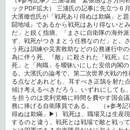
ックPDF拡大） 三浦氏の記事に先立つ６
大濱徹也氏が「戦死あり得ぬは欺瞞」と題
闘地域』であるから戦死はあり得ないと
だ」と鋭く指摘、「まさに自衛隊の海外派
ず、戦死がつきまとう任務なのだ」と。
う死は訓練や災害救助などの公務遂行中の
為に伴う死、『敵』に殺された『戦死』に
死」と「殉職」を曖昧いにした安倍内閣
る。大濱氏の論考で、第二次世界大戦の性
る点などあれども、耳すべき正鵠を射た
傾け考えるべきだろう。いずれにしても
を担うのは党利党略に時間を費やす国会議
務に捧げる自衛隊員である。 （※参考記
得ぬは欺瞞」▶） 戦死は、職場又は生産
するのと違う。戦死とは戦場で敵と戦っ
とは国軍である自衛隊員だけに与えられた