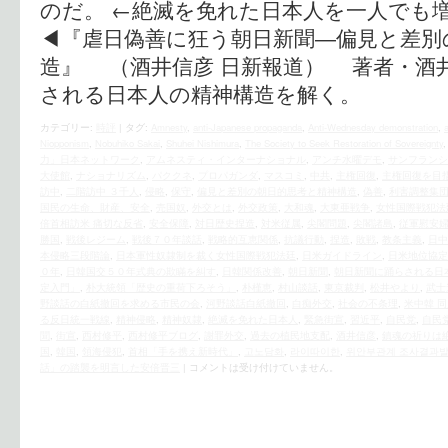
のだ。 ←絶滅を免れた日本人を一人でも
◀︎『虐日偽善に狂う朝日新聞―偏見と差
造』 （酒井信彦 日新報道） 著者・酒
される日本人の精神構造を解く。
カテゴリー:
時評
|
タグ:
Amnesty
,
anti-Japanese propaganda
,
Anti-Wednesday demonstration
,
Niopponism
,
Nobuhiko Sakai
,
Shuhei Nishimura
,
The Society to Seek Restoration of Sovereignty
力」日本ネットワーク
,
アムネスティ・インターナショナル
,
アンチ水曜デモ
,
サンフランシ
大使館
,
ナショナリズム
,
パククネ
,
プロパガンダ
,
マスコミ
,
中共
,
主権回復
,
主権回復を目
訪中
,
二階訪中 ３千人
,
侵略
,
保守
,
偏見と差別の朝日的思考と精神構造
,
偽善
,
利害調整集
国民の生命、財産、安全
,
売国奴
,
外交とは
,
外交政策
,
大和魂
,
大東亜戦争
,
女性国際戦犯法
倍首相訪米 痛切な反省
,
安全保障
,
対日歴史捏造
,
対米従属
,
尖閣問題
,
尖閣諸島
,
従軍慰安
勝国
,
戦後レジーム
,
戦後７０年談話
,
戦略的互恵関係
,
抗議行動
,
捏造
,
敗戦
,
教条主義
,
日中
本侵略三段階論
,
日本軍性奴隷制を裁く女性国際戦犯法廷
,
日米ガイドライン
,
日米地位協定
０年
,
日韓国交５０年式典の欺瞞を糾す
,
日韓関係改善
,
朝日新聞
,
朝日新聞に踊らされる日
定入門」
,
朴大統領「歴史の重荷下ろそう」
,
朴槿恵
,
村山談話
,
東京裁判
,
松井やより
,
武士
野談話の白紙撤回を求める市民の会
,
河野談話白紙撤回
,
白痴外交
,
社会の不条理
,
米中韓 
る反日統一戦線
,
精神侵略
,
精神奴隷
,
絶滅を免れた日本人
,
緊急街宣
,
習近平
,
自民党
,
自民
聞
,
街宣
,
西村修平
,
西村修平ブログ
,
謝罪外交
,
過去の植民地支配
,
酒井信彦
,
鎮魂の祈りは
国
,
韓国
,
領海侵犯
,
首相「手を携え新時代」
,
고노담화
,
라이따이한
,
위안부관계 조사결과발
話」の踏襲を明言した安倍晋三
|
コメントは受け付けていません。