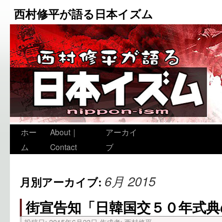
西村修平が語る日本イズム
ホー
About｜
アーカイ
ム
Contact
ブ
6月 2015
月別アーカイブ:
街宣告知「日韓国交５０年式典
投稿日:
2015年6月23日
作成者:
西村修平