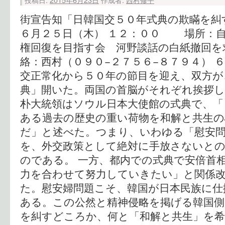
街宣告知「日韓国交５０年式典の欺瞞を糾
６月２５日（木） １２：００ 場所：
権回復を目指す会 河野談話の白紙撤回を
絡：西村（０９０−２７５６−８７９４） 
交正常化から５０年の節目を迎え、双方が
典」開いた。両国の首脳がそれぞれ挨拶
朴大統領はソウル日本大使館の式典で、「
ある過去の歴史の重い荷物を和解と共生
だ」と述べた。つまり、いわゆる「慰安
を、外交政策として絶対に手放さないと
のである。 一方、都内での式典で安倍首
力を合わせて努力していきたい」と関係
た。慰安婦問題こそ、韓国が日本民族に仕
ある。この公然と精神侵略を掲げる韓国側
を糾すどころか、何と「和解と共生」を