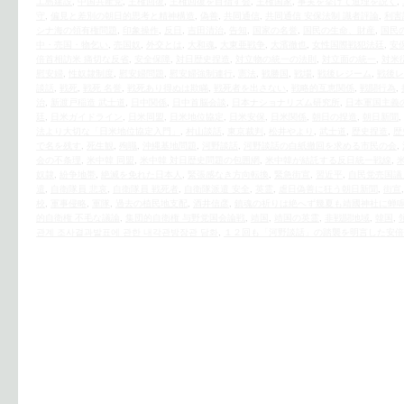
工島建設
,
中国共産党
,
主権回復
,
主権回復を目指す会
,
主権国家
,
事実を挙げて道理を説く
,
守
,
偏見と差別の朝日的思考と精神構造
,
偽善
,
共同通信
,
共同通信 安保法制 識者評論
,
利害
シナ海の領有権問題
,
印象操作
,
反日
,
吉田清治
,
告知
,
国家の名誉
,
国民の生命、財産
,
国民
中・売国・物乞い
,
売国奴
,
外交とは
,
大和魂
,
大東亜戦争
,
大濱徹也
,
女性国際戦犯法廷
,
安
倍首相訪米 痛切な反省
,
安全保障
,
対日歴史捏造
,
対立物の統一の法則
,
対立面の統一
,
対米
慰安婦
,
性奴隷制度
,
慰安婦問題
,
慰安婦強制連行
,
憲法
,
戦勝国
,
戦場
,
戦後レジーム
,
戦後レ
談話
,
戦死
,
戦死 名誉
,
戦死あり得ぬは欺瞞
,
戦死者を出さない
,
戦略的互恵関係
,
戦闘行為
,
治
,
新渡戸稲造 武士道
,
日中関係
,
日中首脳会談
,
日本ナショナリズム研究所
,
日本軍国主義
廷
,
日米ガイドライン
,
日米同盟
,
日米地位協定
,
日米安保
,
日米関係
,
朝日の捏造
,
朝日新聞
,
法より大切な「日米地位協定入門」
,
村山談話
,
東京裁判
,
松井やより
,
武士道
,
歴史捏造
,
歴
で名を残す
,
死生観
,
殉職
,
沖縄基地問題
,
河野談話
,
河野談話の白紙撤回を求める市民の会
,
会の不条理
,
米中韓 同盟
,
米中韓 対日歴史問題の包囲網
,
米中韓が結託する反日統一戦線
,
奴隷
,
紛争地帯
,
絶滅を免れた日本人
,
緊張感なき方向転換
,
緊急街宣
,
習近平
,
自民党売国議
遣
,
自衛隊員 悲哀
,
自衛隊員 戦死者
,
自衛隊派遣 安全
,
英霊
,
虐日偽善に狂う朝日新聞
,
街宣
校
,
軍事侵略
,
軍隊
,
過去の植民地支配
,
酒井信彦
,
鎮魂の祈りは絶へず幾夏も靖國神社に蝉
的自衛権 不毛な議論
,
集団的自衛権 与野党国会論戦
,
靖国
,
靖国の英霊
,
非戦闘地域
,
韓国
,
관계 조사결과발표에 관한 내각관방장관 담화
,
１２回も「河野談話」の踏襲を明言した安倍