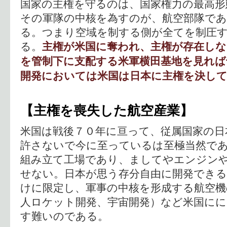
国家の主権を守るのは、国家権力の最高形
その軍隊の中核を為すのが、航空部隊で
る。つまり空域を制する側が全てを制圧
る。
主権が米国に奪われ、主権が存在しな
を管制下に支配する米軍横田基地を見れば
開発においては米国は日本に主権を決し
【主権を喪失した航空産業】
米国は戦後７０年に亘って、従属国家の日
許さないで今に至っているは至極当然で
組み立て工場であり、ましてやエンジン
せない。日本が思う存分自由に開発できる
けに限定し、軍事の中核を形成する航空機
人ロケット開発、宇宙開発）など米国にに
す難いのである。