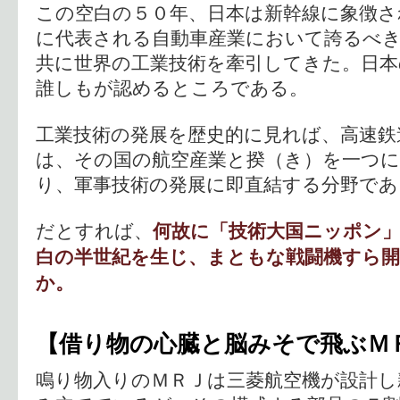
この空白の５０年、日本は新幹線に象徴さ
に代表される自動車産業において誇るべ
共に世界の工業技術を牽引してきた。日本
誰しもが認めるところである。
工業技術の発展を歴史的に見れば、高速鉄
は、その国の航空産業と揆（き）を一つ
り、軍事技術の発展に即直結する分野であ
だとすれば、
何故に「技術大国ニッポン
白の半世紀を生じ、まともな戦闘機すら
か。
【借り物の心臓と脳みそで飛ぶＭ
鳴り物入りのＭＲＪは三菱航空機が設計し