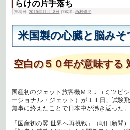
らけの片手落ち
投稿日:
2015年11月18日
作成者:
西村修平
米国製の心臓と脳みそ
空白の５０年が意味する 
国産初のジェット旅客機ＭＲＪ（ミツビ
ージョナル・ジェット）が１１日、試験
無事に終えたことで日本中が沸き返った
「国産初の翼 世界へ再挑戦」（朝日新聞）