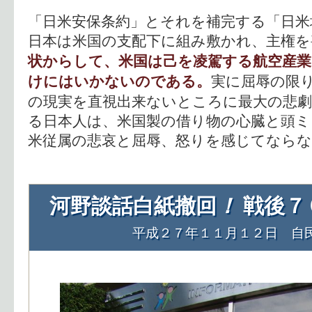
「日米安保条約」とそれを補完する「日米
日本は米国の支配下に組み敷かれ、主権を
状からして、米国は己を凌駕する航空産
実に屈辱の限
けにはいかないのである。
の現実を直視出来ないところに最大の悲
る日本人は、米国製の借り物の心臓と頭ミ
米従属の悲哀と屈辱、怒りを感じてなら
河野談話白紙撤回
！
戦後７
平成２７年１１月１２日 自