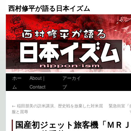
西村修平が語る日本イズム
ホー
About｜
アーカイ
ム
Contact
ブ
←
稲田朋美の訪米講演、歴史戦を放棄した対米屈
緊急街宣『
服と屈辱
国産初ジェット旅客機「ＭＲＪ