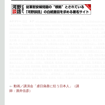
カテゴリー:
時評
タグ:
anti-Japanese Korean
,
anti-Japanese propaganda
,
Anti-Wednesday dem
Lai Dai Han
,
Niopponism
,
Nobuhiko Sakai
,
patriotism
,
Shuhei Nishimura
,
The International Militar
Restoration of Sovereignty
,
WW2
,
Yamatodamashii
,
Yasukuni
,
「オレは負けない」中谷辰一郎
,
国際戦犯法廷』に沈黙した保守派の罪と罰
,
なぜ？ ”逆恨み”するのか桜井会長
,
アンチ「水
ターデモ
,
カンパ
,
シナ人による日本侵略の三段階論
,
シナ侵略主義
,
シンポジウム
,
チーム
生中継
,
ネットと愛国 在特会の『闇』を追いかけて
,
ネット右翼 VS 安田浩一
,
ネトウヨ
,
拠
,
中共
,
中谷支援口座
,
中谷辰一郎
,
主権回復を目指す会
,
事実を挙げて道理を説く
,
京都事
朝鮮学校民事裁判
,
京都朝鮮学校裁判の供託金について
,
京都朝鮮第一初級学校
,
人権侵害救
木康洋
,
公有地占拠
,
利権分配集団
,
勧進橋児童公園
,
在日
,
在日朝鮮人
,
在日特権を許さない
在特会関西支部
,
売国奴
,
大和魂
,
大東亜戦争
,
女性国際戦犯法廷
,
川東大了
,
差別
,
徳島日教
安婦強制連行
,
抗議行動
,
排外主義
,
教条主義
,
日本ナショナリズム研究所
,
日本軍の性奴隷
拠を許さないデモ行進 （京都）
,
朝鮮総連
,
桜井誠
,
桜井誠の勘違い
,
歴史捏造
,
民事裁判
,
中継
,
社会の不条理
,
精神侵略
,
義捐金
,
自民党
,
荒巻靖彦
,
行動する保守
,
行動する運動
,
街宣
斉
,
討論会
,
謝罪外交
,
酒井信彦
,
金友隆幸
,
鎮魂の祈りは絶へず幾夏も靖國神社に蝉鳴き止
神社
,
領土問題
,
高田誠
,
高田誠の吐く「虚弱体質」（京都地裁）とは
,
고노 내각관방장관 
수요시위
,
역사 날조
,
울릉도
,
위안부
,
윤병세
,
이병기
,
주 일본대한민국대사관
,
１１月１３日
←
動画／講演会「虐日偽善に狂う日本人」（講
師：酒井信彦）