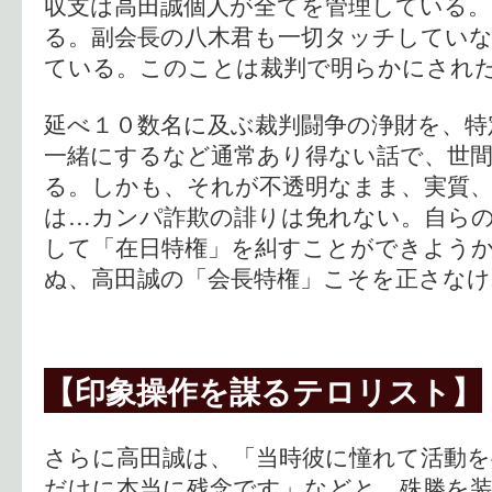
収支は高田誠個人が全てを管理している。
る。副会長の八木君も一切タッチしてい
ている。このことは裁判で明らかにされ
延べ１０数名に及ぶ裁判闘争の浄財を、特
一緒にするなど通常あり得ない話で、世
る。しかも、それが不透明なまま、実質、
は…カンパ詐欺の誹りは免れない。自ら
して「在日特権」を糾すことができよう
ぬ、高田誠の「会長特権」こそを正さな
【印象操作を謀るテロリスト】
さらに高田誠は、「当時彼に憧れて活動
だけに本当に残念です」などと、殊勝を