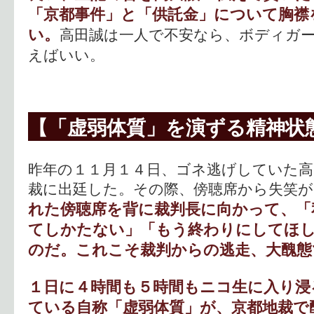
「京都事件」と「供託金」について胸襟
い。
高田誠は一人で不安なら、ボディガ
えばいい。
【「虚弱体質」を演ずる精神状
昨年の１１月１４日、ゴネ逃げしていた高
裁に出廷した。その際、傍聴席から失笑が
れた傍聴席を背に裁判長に向かって、「
てしかたない」「もう終わりにしてほ
のだ。これこそ裁判からの逃走、大醜態
１日に４時間も５時間もニコ生に入り浸
ている自称「虚弱体質」が、京都地裁で