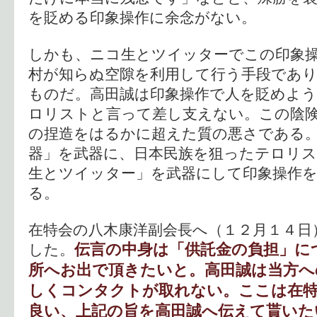
を貶める印象操作に余念がない。
しかも、ニコ生とツイッターでこの印象
村が知らぬ空隙を利用して行う手段であ
ものだ。高田誠は印象操作で人を貶めよ
ロリストと言って差し支えない。この陰
の捏造をはるかに超えた質の悪さである
器」を武器に、日本民族を狙ったテロリス
生とツイッター」を武器にして印象操作
る。
在特会の八木康洋副会長へ（１２月１４日
伝言の中身は「供託金の負担」に
した。
所へお出で頂きたいと。高田誠は当方へ
しくコンタクトが取れない。ここは在特
良い、上記の旨を高田誠へ伝えて貰いた