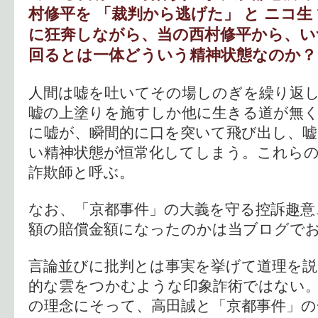
村修平を 「裁判から逃げた」 と ニコ生
に狂奔しながら、当の西村修平から、い
回るとは一体どういう精神状態なのか？
人間は嘘を吐いてその場しのぎを繰り返
嘘の上塗りを施すしか他に生きる道が無
に嘘が、瞬間的に口を突いて飛び出し、
い精神状態が恒常化してしまう。これら
詐欺師と呼ぶ。
なお、「京都事件」の大義を守る控訴趣意
額の賠償金額になったのかは当ブログで
言論並びに批判とは事実を挙げて道理を
的な雲をつかむような印象詐術ではない
の理念にそって、高田誠と「京都事件」