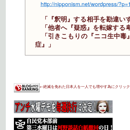
http://nipponism.net/wordpress/?p
「『釈明』する相手を勘違い
「他者へ『疑惑』を転嫁する
「引きこもりの『ニコ生中毒
症』」
←絶滅を免れた日本人を一人でも増やす為にクリック