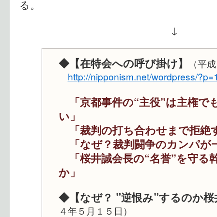
る。
↓
◆【在特会への呼び掛け】
（平成
http://nipponism.net/wordpress/?p
「京都事件の“主役”は主権で
い」
「裁判の打ち合わせまで拒絶
「なぜ？裁判闘争のカンパが
「桜井誠会長の“名誉”を守る
か」
◆【なぜ？ ”逆恨み”するのか桜
４年５月１５日）