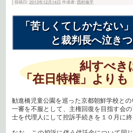
投稿日:
2013年12月14日
作成者:
西村修平
「苦しくてしかたない」
と裁判長へ泣きつ
糾すべき
「在日特権」よりも
勧進橋児童公園を巡った京都朝鮮学校との
一審を不服として、主権回復を目指す会の
士を代理人にして控訴手続きを１０月に終
なお、この控訴に伴う供託金について同