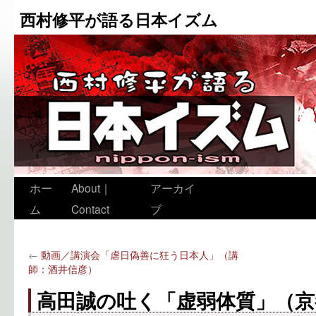
西村修平が語る日本イズム
ホー
About｜
アーカイ
ム
Contact
ブ
←
動画／講演会「虐日偽善に狂う日本人」（講
師：酒井信彦）
高田誠の吐く「虚弱体質」（京