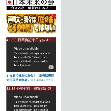
4.28 主権回復記念日を糾す！
↑ まるで極左の集会！「主権回復記
念日国民大集会」
Ｈ２４年４月２８日
12.14 外務省前・慰安婦糾弾