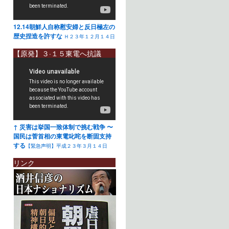
12.14朝鮮人自称慰安婦と反日極左の
歴史捏造を許すな
Ｈ２３年１２月１４日
【原発】３·１５東電へ抗議
↑ 災害は挙国一致体制で挑む戦争 〜
国民は菅首相の東電叱咤を断固支持
する
【緊急声明】平成２３年３月１４日
リンク