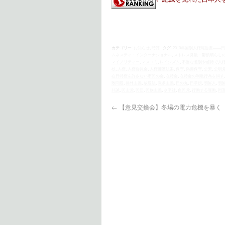
カテゴリー:
お知らせ
,
時評
タグ:
2010年国別人権報告書――
ムネスティ・インターナショナル
,
ストレス発散・鬱憤晴らし
マイノリティー
,
マスコミ
,
レイシズム
,
不当な差別や虐待で人
校
,
人権
,
人権委員会
,
人権擁護法案
,
保守
,
偽善保守
,
公安
,
公明
在日特権を許さない市民の会
,
在特会
,
在特会の利敵行為を糾す
致問題
,
排外主義
,
放送法
,
教条主義
,
日の丸
,
日章旗
,
朝鮮人
,
朝
井誠
,
民主党
,
民団
,
民族主義
,
水平社
,
自民党
,
行動する運動
,
街
←
【意見交換会】冬場の電力危機を暴く