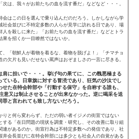
「次は、我々がお前たちの血を流す番だ」などなど・・・。
特会はこの日を選んで乗り込んだのだろう。しかしながら学
域社会並びに不特定多数の人らが見学に訪れる日であり、場
鮮人を殺しに来た」「お前たちの血を流す番だ」などとトラ
結果を招くか一目瞭然ではないか。
て、「朝鮮人が着物を着るな、着物を脱げよ！」「チマチョ
性の欠片も見いだせない罵声はおぞましさの一言に尽きる。
は肩に担いで・・・。挙げ句の果てに、この醜悪極まる
っている。日章旗に対する冒涜であり、狂気の沙汰でし
わせた在特会幹部や「行動する保守」を自称する誰も、
を注意又は制止させることが出来なかった。逆に喝采を送
同罪と言われても致し方ないだろう。
かりと何ら変わらず、ただの弱い者イジメの街宣ではない
とする「在日問題の現状を調査・研究し、その改善に取り組
関連があるのか。街宣行為は不特定多数への発信であり、社
桜井会長並びに在特会幹部には多少とも社会人の自覚がある