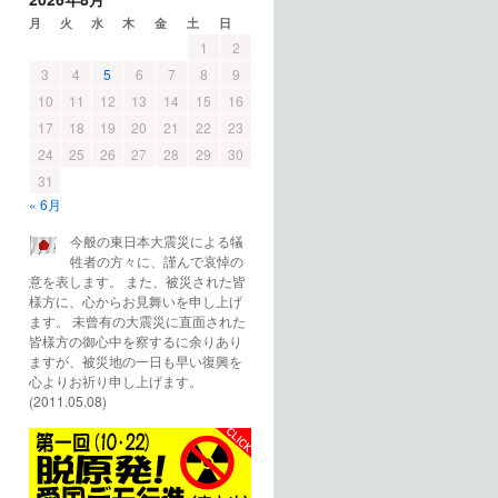
月
火
水
木
金
土
日
1
2
3
4
5
6
7
8
9
10
11
12
13
14
15
16
17
18
19
20
21
22
23
24
25
26
27
28
29
30
31
« 6月
今般の東日本大震災による犠
牲者の方々に、謹んで哀悼の
意を表します。 また、被災された皆
様方に、心からお見舞いを申し上げ
ます。 未曾有の大震災に直面された
皆様方の御心中を察するに余りあり
ますが、被災地の一日も早い復興を
心よりお祈り申し上げます。
(2011.05.08)