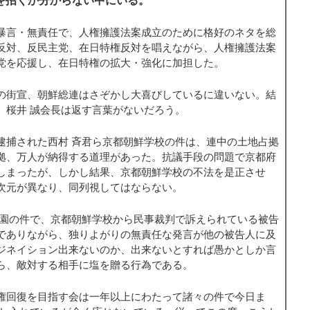
暴言・無責任で、人権擁護法案成立のために格好のネタを総
反対、反民主党、在日特権反対を唱えながら、人権擁護法案
党を応援し、在日特権の拡大・強化に加担した。
の街宣、朝鮮総連はさぞかし大喜びしているに違いない。結
、桜井 誠会長は返す言葉がないだろう。
逮捕された西村 斉君ら京都朝鮮学校の件は、連中の土地占拠
拠、万人が納得する道理があった。抗議手段の問題で京都府
しまったが、しかし結果、京都朝鮮学校の不法を是正させ
次元が異なり、同列視してはならない。
公園の件で、京都朝鮮学校から民事裁判で訴えられている被告
でありながら、独りよがりの無責任な発言が他の被告人に及
ジネイション出来ないのか、出来ないとすれば愚かとしか言
ら、敵対する相手に塩を贈る行為である。
権回復を目指す会は一年以上にわたって諸々の件で今日ま