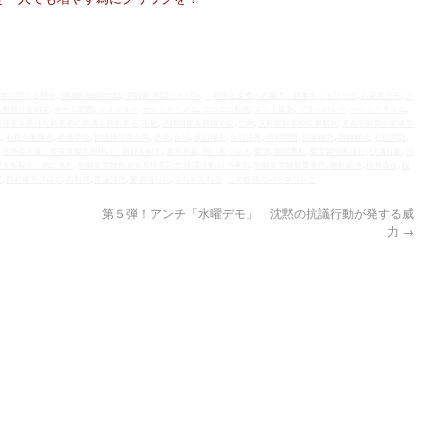
日本に関する部分
,
Shuhei Nishimura
,
VAWW-NETジャパン
,
「戦争と女性への暴力」日本ネットワーク
,
お花見デモ
,
ア
の無責任を糾す
,
チーム関西
,
ツイッター
,
ナショナリズム
,
ニコニコ動画
,
ネット規制
,
プライバシー
,
ヘイトクライム
,
権侵害を受けた被害者の救済を目的する
,
不敬
,
主権回復を目指す会
,
亡国
,
京都朝鮮学校民事裁判
,
京都朝鮮第一初級学
党
,
利権分配集団
,
創価学会
,
勧進橋児童公園
,
原発
,
反日
,
反日極左
,
反日法案
,
同和問題
,
国家権力
,
国旗冒涜
,
在日問題
,
,
在特会大阪、奈良支部の腑抜け・愚行を糾す
,
差別主義
,
弱い者イジメ
,
愛国
,
愛国運動
,
慰安婦強制連行
,
抗議行動
,
拉
鮮人を殺すために来た
,
朝鮮大学校創立５５周年記念 抗議活動 in 小平市
,
朝鮮大学校襲撃事件
,
朝鮮総連
,
桜井会長
,
桜
宣
,
西村修平ブログ
,
西村斉
,
言論弾圧
,
鬱憤晴らし
,
２ちゃんねる
この投稿のパーマリンク
第５弾！アンチ「水曜デモ」 沈黙の抗議行動が発する威
力
→