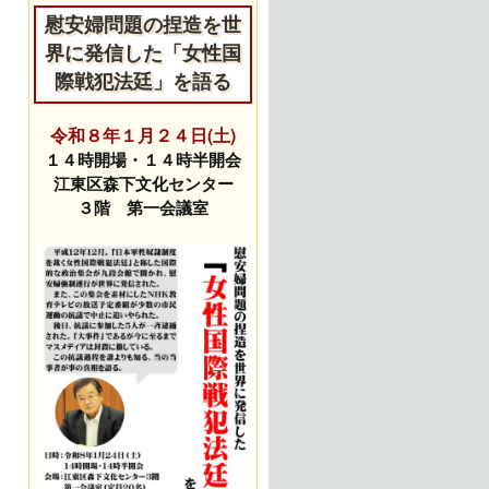
慰安婦問題の捏造を世
界に発信した「女性国
際戦犯法廷」を語る
令和８年１月２４日(土)
１４時開場・１４時半開会
江東区森下文化センター
３階 第一会議室