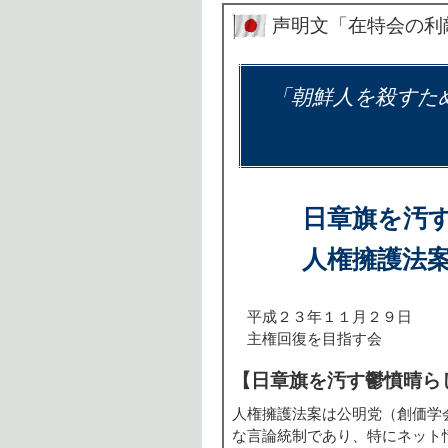
声明文「在特会の利
「朝鮮人を殺すた
日章旗を汚
人権擁護法
平成２３年１１月２９日
主権回復を目指す会
【日章旗を汚す鬱憤晴ら
人権擁護法案は公明党（創価学
な言論統制であり、特にネット