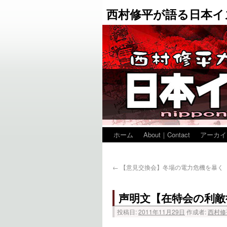
西村修平が語る日本イ
ホーム
About｜Contact
アーカイ
←
【意見交換会】冬場の電力危機を暴く
声明文【在特会の利敵
投稿日:
2011年11月29日
作成者:
西村修