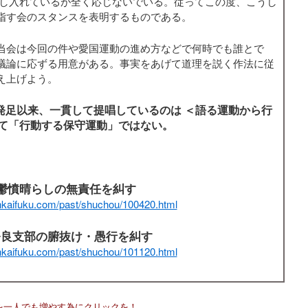
申し入れているが全く応じないでいる。従ってこの度、こうし
指す会のスタンスを表明するものである。
当会は今回の件や愛国運動の進め方などで何時でも誰とで
議論に応ずる用意がある。事実をあげて道理を説く作法に従
え上げよう。
発足以来、一貫して提唱しているのは ＜語る運動から行
して「行動する保守運動」ではない。
鬱憤晴らしの無責任を糾す
nkaifuku.com/past/shuchou/100420.html
奈良支部の腑抜け・愚行を糾す
nkaifuku.com/past/shuchou/101120.html
を一人でも増やす為にクリックを！