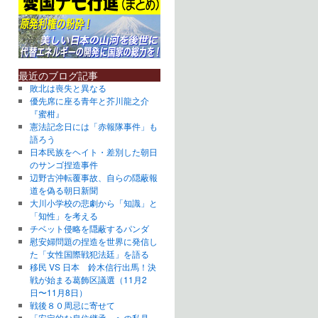
最近のブログ記事
敗北は喪失と異なる
優先席に座る青年と芥川龍之介
『蜜柑』
憲法記念日には「赤報隊事件」も
語ろう
日本民族をヘイト・差別した朝日
のサンゴ捏造事件
辺野古沖転覆事故、自らの隠蔽報
道を偽る朝日新聞
大川小学校の悲劇から「知識」と
「知性」を考える
チベット侵略を隠蔽するパンダ
慰安婦問題の捏造を世界に発信し
た「女性国際戦犯法廷」を語る
移民 VS 日本 鈴木信行出馬！決
戦が始まる葛飾区議選（11月2
日〜11月8日）
戦後８０周忌に寄せて
「安定的な皇位継承」への私見