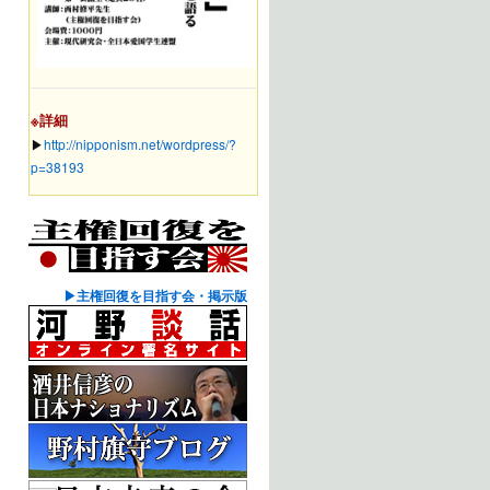
※詳細
▶︎
http://nipponism.net/wordpress/?
p=38193
▶主権回復を目指す会・掲示版