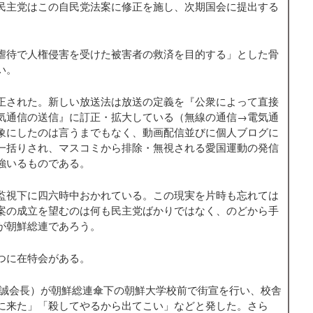
民主党はこの自民党法案に修正を施し、次期国会に提出する
虐待で人権侵害を受けた被害者の救済を目的する」とした骨
い。
正された。新しい放送法は放送の定義を『公衆によって直接
気通信の送信』に訂正・拡大している（無線の通信→電気通
象にしたのは言うまでもなく、動画配信並びに個人ブログに
一括りされ、マスコミから排除・無視される愛国運動の発信
強いるものである。
監視下に四六時中おかれている。この現実を片時も忘れては
案の成立を望むのは何も民主党ばかりではなく、のどから手
が朝鮮総連であろう。
つに在特会がある。
 誠会長）が朝鮮総連傘下の朝鮮大学校前で街宣を行い、校舎
に来た」「殺してやるから出てこい」などと発した。さら