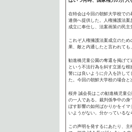
在特会は今回の朝鮮大学校での
連側へ提供した。人権擁護法案
成立に奉仕し、法案画策の民主
これぞ人権擁護法案成立のため
果、敵と内通したと言われても
勧進橋児童公園の奪還を掲げて
という不法行為を糾す立派な根
警には良いように介入を許して
た。今回の朝鮮大学校の場合と
桜井 誠会長はこの勧進橋児童
の一人である。裁判係争中の身
ぼす影響の如何ばかりかをイマ
いようがない。分かっているな
この声明を発するにあたり、主