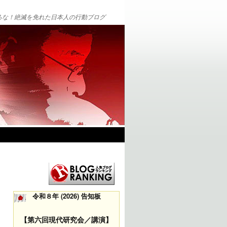
るな！絶滅を免れた日本人の行動ブログ
令和８年 (2026) 告知板
【第六回現代研究会／講演】