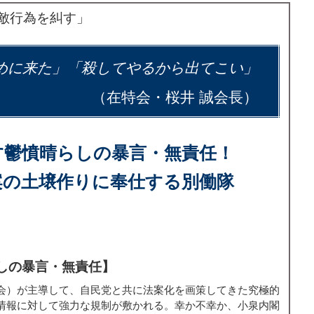
敵行為を糾す」
めに来た」「殺してやるから出てこい」
（在特会・桜井 誠会長）
す鬱憤晴らしの暴言・無責任！
案の土壌作りに奉仕する別働隊
しの暴言・無責任】
会）が主導して、自民党と共に法案化を画策してきた究極的
情報に対して強力な規制が敷かれる。幸か不幸か、小泉内閣