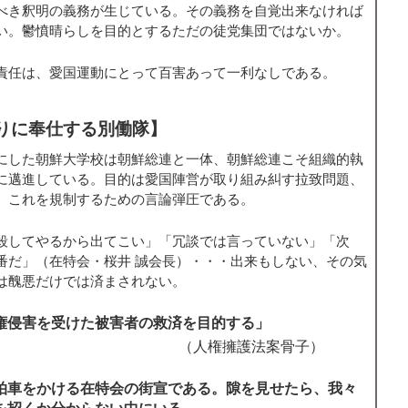
べき釈明の義務が生じている。その義務を自覚出来なければ
い。鬱憤晴らしを目的とするただの徒党集団ではないか。
責任は、愛国運動にとって百害あって一利なしである。
りに奉仕する別働隊】
にした朝鮮大学校は朝鮮総連と一体、朝鮮総連こそ組織的執
に邁進している。目的は愛国陣営が取り組み糾す拉致問題、
、これを規制するための言論弾圧である。
殺してやるから出てこい」「冗談では言っていない」「次
番だ」（在特会・桜井 誠会長）・・・出来もしない、その気
は醜悪だけでは済まされない。
侵害を受けた被害者の救済を目的する」
（人権擁護法案骨子）
拍車をかける在特会の街宣である。隙を見せたら、我々
を招くか分からない中にいる。