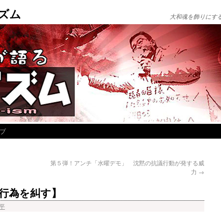
ズム
大和魂を飾りにす
ブ
第５弾！アンチ「水曜デモ」 沈黙の抗議行動が発する威
力
→
行為を糾す】
平