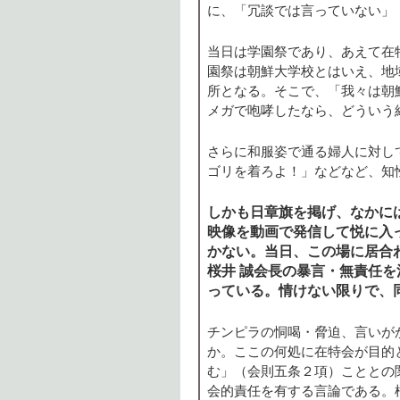
に、「冗談では言っていない」
当日は学園祭であり、あえて在
園祭は朝鮮大学校とはいえ、地
所となる。そこで、「我々は朝
メガで咆哮したなら、どういう
さらに和服姿で通る婦人に対し
ゴリを着ろよ！」などなど、知
しかも日章旗を掲げ、なかに
映像を動画で発信して悦に入
かない。当日、この場に居合
桜井 誠会長の暴言・無責任
っている。情けない限りで、
チンピラの恫喝・脅迫、言いが
か。ここの何処に在特会が目的
む」（会則五条２項）こととの
会的責任を有する言論である。