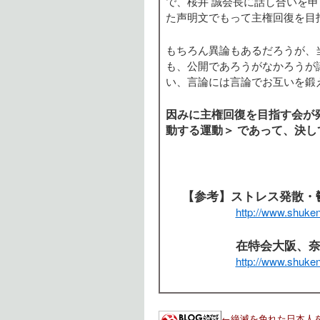
で、桜井 誠会長に話し合いを
た声明文でもって主権回復を目
もちろん異論もあるだろうが、
も、公開であろうがなかろうが
い、言論には言論でお互いを鍛
因みに主権回復を目指す会が
動する運動＞ であって、決
【参考】ストレス発散・
http://www.shuke
在特会大阪、
http://www.shuke
←絶滅を免れた日本人