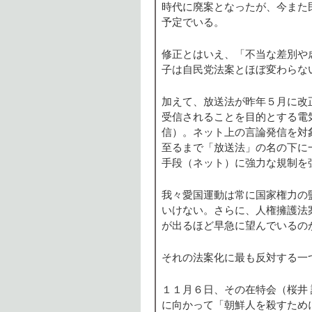
時代に廃案となったが、今また
予定でいる。
修正とはいえ、「不当な差別や
子は自民党法案とほぼ変わらな
加えて、放送法が昨年５月に改
受信されることを目的とする電
信）。ネット上の言論発信を対
至るまで「放送法」の名の下に
手段（ネット）に強力な規制を
我々愛国運動は常に国家権力の
いけない。さらに、人権擁護法
が出るほど早急に望んでいるの
それの法案化に最も反対する一
１１月６日、その在特会（桜井
に向かって「朝鮮人を殺すため