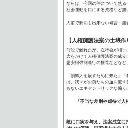
ならば、今回の件について然る
社会運動を口にする資格など無
人前で釈明も出来ない暴言・無
【人権擁護法案の土壌作
前段で触れたが、在特会が相手
念をかけて人権擁護法案の成立
慰安婦強制連行の捏造などなど
「朝鮮人を殺すために来た」「
は、我々がお前たちの血を流す
もないエキセントリックな煽り
「不当な差別や虐待で人権
敵に口実を与え、法案成立に
はいつ何時、国家権力の介入