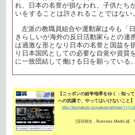
れ、日本の名誉が損なわれ、子供たち
いをすることは許されることではない
左派の教職員組合や運動家は今も「日
きらしいが海外の反日活動家らとの連
は過激な形となり日本の名誉と国益を
り日本国民としての必要な自覚や資質
に一致団結して働ける日を願っている
【ニッポンの紛争地帯をゆく：知って
への抗議で、やってはいけないこと】
http://bizmakoto.jp/makoto/articles/1111
[窪田順生，Business Media