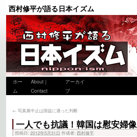
西村修平が語る日本イズム
ホー
About｜
アーカイ
ム
Contact
ブ
←
写真展中止は国益に適った判断
一人でも抗議！韓国は慰安婦
投稿日:
2012年5月31日
作成者:
西村修平