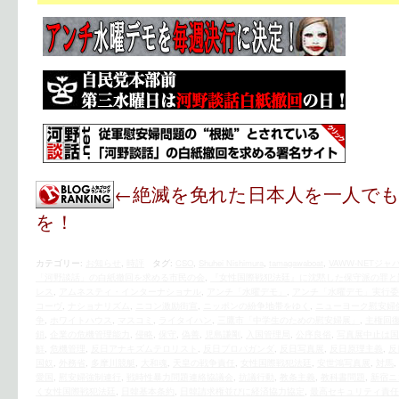
←絶滅を免れた日本人を一人で
を！
カテゴリー:
お知らせ
,
時評
タグ:
CSO
,
Shuhei Nishimura
,
tamagawaboat
,
VAWW-NETジャ
「河野談話」の白紙撤回を求める市民の会
,
『女性国際戦犯法廷』に沈黙した保守派の罪と
レス
,
アムネスティ・インターナショナル
,
アンチ「水曜デモ」
,
アンチ「水曜デモ」実行委
コーヴ
,
ナショナリズム
,
ニコン激励街宣
,
ニッポンの紛争地帯をゆく
,
ニューヨーク慰安婦
争
,
ホワイトハウス
,
マスコミ
,
ライタイハン
,
三鷹市「中学生のための慰安婦展」
,
主権回
鎖
,
企業の危機管理能力
,
侵略
,
保守
,
偽善
,
児島謙剛
,
入国管理局
,
公序良俗
,
写真展中止は国
鮮
,
危機管理
,
反日アナキズムテロリスト
,
反日プロパガンダ
,
反日写真展
,
反日原理主義
,
反
国奴
,
外務省
,
多摩川競艇
,
大和魂
,
天皇の戦争責任
,
女性国際戦犯法廷
,
安世鴻写真展
,
対馬
,
愛国
,
慰安婦強制連行
,
戦時性暴力問題連絡協議会
,
抗議行動
,
教条主義
,
教科書問題
,
新宿ニ
く女性国際戦犯法廷
,
日韓基本条約
,
日韓請求権並びに経済協力協定
,
最高セキュリティ責任