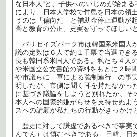
な日本人”と、子供へのいじめが始まる
により、日本人学校で竹島を日本の領
うのは「偏向だ」と補助金停止運動が
誉と教育の公正、史実を守ってほしい
パリセイズパーク市は韓国系米国人が
議の定数は６人で約１千票で当選でき
長も韓国系米国人である。私たち４人
や米国立公文書館の資料をもとに２時
や市議らに「軍による強制連行」の事
明したが、市側は聞く耳を持たなかっ
に基づき議論をしようと別れたが、そ
本人への国際的嫌がらせを支持せぬよ
スへの請願が私たちの行動がきっかけ
歴史に対して謙虚であるべきで事実
んでん）は慎むべきである。日韓、日