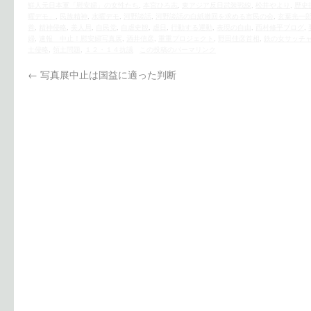
鮮人元日本軍「慰安婦」の女性たち
,
本宮ひろ志
,
東アジア反日武装戦線
,
松井やより
,
歴史
曜デモ」
,
民族精神
,
水曜デモ
,
河野談話
,
河野談話の白紙撤回を求める市民の会
,
玄葉光一
善
,
精神侵略
,
美人局
,
自民党
,
自虐史観
,
虐日
,
行動する運動
,
表現の自由
,
西村修平ブログ
,
婦
,
速報 中止！慰安婦写真展
,
酒井信彦
,
重重プロジェクト
,
野田佳彦首相
,
鉄の女サッチ
土侵略
,
領土問題
,
１２・１４抗議
この投稿のパーマリンク
←
写真展中止は国益に適った判断