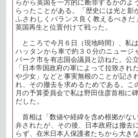
らから英国を一方的に断罪するかのよ
らったことがある。「歴史には光と影
ふさわしくバランス良く教えるべきだ
英国再生と位置付けて戦った。
ところで今月６日（現地時間）、私は
ハッタンから車で約３０分のニュージ
パーク市を有志国会議員と訪ねた。公
「日本帝国政府の軍によって拉致され
や少女」などと事実無根のことが記さ
れ、その撤去を求めるためである。こ
月の予算委員会で私は野田佳彦首相に
だした。
首相は「数値や経緯を含め根拠がない
弁されたが、その後、日本政府は撤去
らず、在米日本人保護者たちから大きな