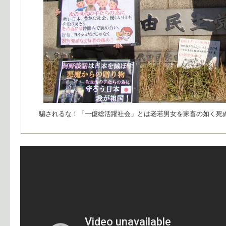
騙されるな！「一億総活躍社会」とは老若男女を家畜の如く死ぬ