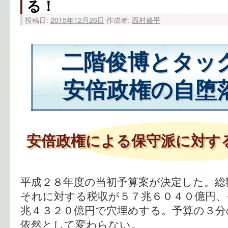
る！
投稿日:
2015年12月26日
作成者:
西村修平
二階俊博とタッ
安倍政権の自堕
安倍政権による保守派に対す
平成２８年度の当初予算案が決定した。総
それに対する税収が５７兆６０４０億円、
兆４３２０億円で穴埋めする。予算の３分
依然として変わらない。