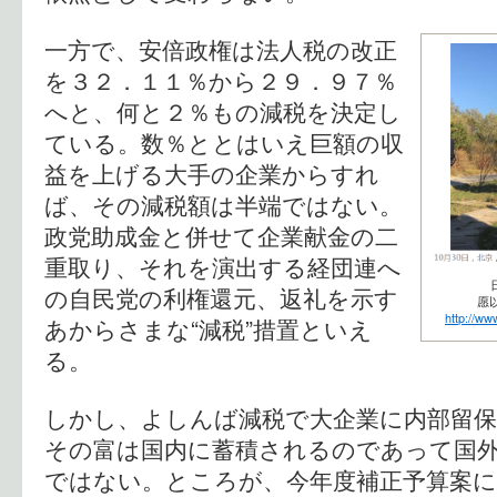
一方で、安倍政権は法人税の改正
を３２．１１％から２９．９７％
へと、何と２％もの減税を決定し
ている。数％ととはいえ巨額の収
益を上げる大手の企業からすれ
ば、その減税額は半端ではない。
政党助成金と併せて企業献金の二
重取り、それを演出する経団連へ
の自民党の利権還元、返礼を示す
愿以
http://w
あからさまな“減税”措置といえ
る。
しかし、よしんば減税で大企業に内部留
その富は国内に蓄積されるのであって国
ではない。ところが、今年度補正予算案