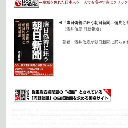
←絶滅を免れた日本人を一人でも増やす為にクリック
◀︎
『虐日偽善に狂う朝日新聞―偏見と
（酒井信彦 日新報道）
著者・酒井信彦が朝日新聞に踊らさ
カテゴリー:
時評
タグ:
Amnesty
,
anti-Japanese propaganda
,
asahi
,
CCP
,
Comfort Women
,
Ko
Sakai
,
ODA
,
ODA中国
,
Shuhei Nishimura
,
The Society to Seek Restoration of Sovereignty
,
VAW
力」日本ネットワーク
,
「河野談話」の白紙撤回を求める署名活動
,
「満額」の１００億円 
ンフランシスコ講和条約
,
シナODA１００億円
,
シナによる日本侵略三段階
,
シナ・朝鮮
,
シ
ネ
,
プロパガンダ
,
マスコミ
,
一億総奴隷社会
,
一億総活躍社会
,
中共
,
主権喪失 対米従属
,
主