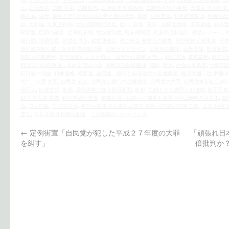
く
,
二大政党
,
二階 訪中
,
二階俊博
,
二階俊博 安倍政権
,
二階氏推進の事業
,
五郎丸 自民結党
略国家
,
保守
,
偏見と差別の朝日的思考と精神構造
,
偽善
,
公的支援
,
利害調整集団
,
利権分配
奴
,
大和魂
,
大東亜戦争
,
女性国際戦犯法廷
,
媚中
,
安保
,
安倍・自民党政権
,
安倍政権
,
安倍晋
閣問題
,
巨額の融資
,
従軍慰安婦
,
性奴隷制度
,
慰安婦問題
,
慰安婦強制連行
,
戦後レジーム
,
議行動
,
抗議街宣
,
政党交付金
,
政党助成金
,
政治献金 事実上の解禁
,
日中植樹支援事業
,
日
軍性奴隷制を裁く女性国際戦犯法廷
,
日米ガイドライン
,
日米地位協定
,
日米安保
,
朝日新聞
朝鮮人強制連行
,
本当は憲法より大切な「日米地位協定入門」
,
村山談話
,
東京裁判
,
歴史捏
野談話の白紙撤回を求める市民の会
,
河野談話白紙撤回
,
減税
,
献金
,
社会の不条理
,
竹島問
反日統一戦線
,
精神侵略
,
経団連
,
経団連、銀行と安倍政権の金権癒着
,
経済大国二位 中国O
成２７年度 大罪
,
自民党 献金
,
自民党と銀行の金権癒着
,
自民党の大罪
,
自民党本部前定例
保証人
,
自虐史観
,
英霊
,
虐日偽善に狂う朝日新聞
,
血税
,
血税１００億円シナODA
,
補正予算
銀行 自民党 癒着
,
銀行業界の堕落
,
鎮魂の祈りは絶へず幾夏も靖國神社に蝉鳴き止まず
,
隷
話
,
고노담화
,
라이따이한
,
위안부관계 조사결과발표에 관한 내각관방장관 담화
,
１００億円
晋三
,
３００億円 巨額な税金
この投稿のパーマリンク
←
定例街宣「自民党が犯した平成２７年度の大罪
「頑張れ日
を糾す」
倍批判か？