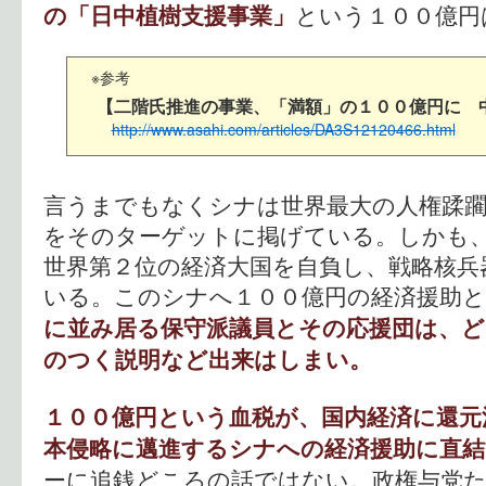
という１００億円
の「日中植樹支援事業」
※参考
【二階氏推進の事業、「満額」の１００億円に 
http://www.asahi.com/articles/DA3S12120466.html
言うまでもなくシナは世界最大の人権蹂躙
をそのターゲットに掲げている。しかも
世界第２位の経済大国を自負し、戦略核兵
いる。このシナへ１００億円の経済援助
に並み居る保守派議員とその応援団は、ど
のつく説明など出来はしまい。
１００億円という血税が、国内経済に還元
本侵略に邁進するシナへの経済援助に直
ーに追銭どころの話ではない。政権与党た