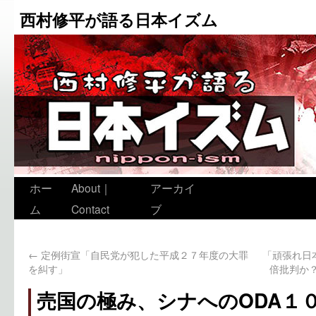
西村修平が語る日本イズム
ホー
About｜
アーカイ
ム
Contact
ブ
←
定例街宣「自民党が犯した平成２７年度の大罪
「頑張れ日
を糾す」
倍批判か？
売国の極み、シナへのODA１