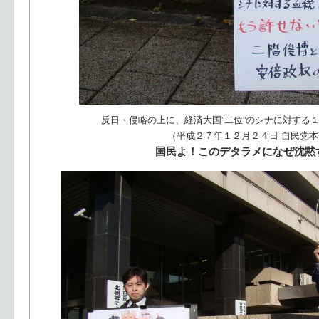
反日・侵略の上に、経済大国”二位”のシナに対する１
（平成２７年１２月２４日 自民党
国民よ！このデタラメになぜ沈黙