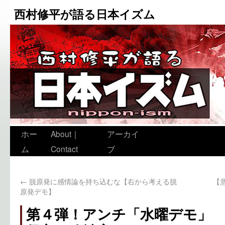
西村修平が語る日本イズム
ホー
About｜
アーカイ
ム
Contact
ブ
←
脱原発に感情論を持ち込むな【右から考える脱
【
原発デモ】
第４弾！アンチ「水曜デモ」