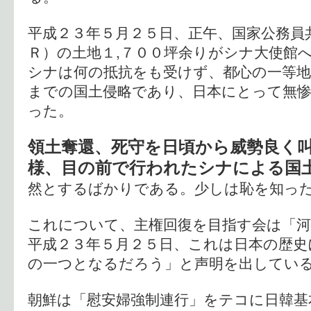
平成２３年５月２５日、正午、国家公務員
Ｒ）の土地１,７００坪余りがシナ大使館へ
シナは何の抵抗をも受けず、都心の一等
までの国土侵略であり、日本にとって無
った。
領土奪還、死守を日頃から威勢良く
様、目の前で行われたシナによる国
然とするばかりである。少しは恥を知っ
これについて、主権回復を目指す会は「
平成２３年５月２５日、これは日本の歴史
の一つとなるだろう」と声明を出してい
朝鮮は「慰安婦強制連行」をテコに日韓基