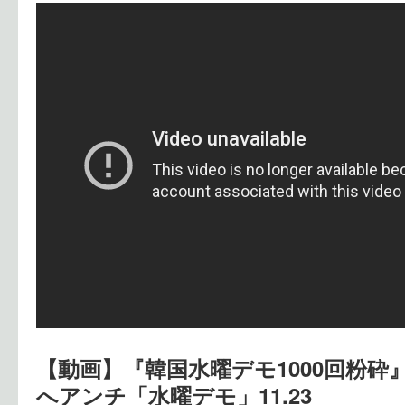
【動画】『韓国水曜デモ1000回粉砕
へアンチ「水曜デモ」11.23