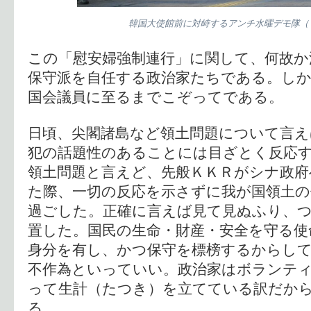
韓国大使館前に対峙するアンチ水曜デモ隊（
この「慰安婦強制連行」に関して、何故か
保守派を自任する政治家たちである。し
国会議員に至るまでこぞってである。
日頃、尖閣諸島など領土問題について言え
犯の話題性のあることには目ざとく反応
領土問題と言えど、先般ＫＫＲがシナ政府
た際、一切の反応を示さずに我が国領土
過ごした。正確に言えば見て見ぬふり、
置した。国民の生命・財産・安全を守る使
身分を有し、かつ保守を標榜するからし
不作為といっていい。政治家はボランテ
って生計（たつき）を立てている訳だか
る。