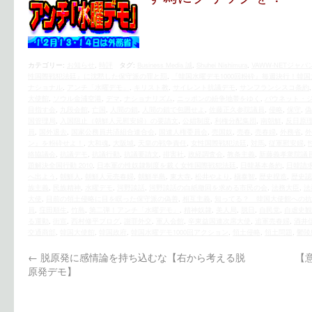
カテゴリー:
お知らせ
,
時評
タグ:
Business Media 誠
,
Shuhei Nishimura
,
VAWW-NETジャパ
性国際戦犯法廷』に沈黙した保守派の罪と罰
,
『韓国水曜デモ1000回粉砕』毎週決行！韓
ナショナル
,
アンチ「水曜デモ」
,
キリスト教
,
サイレント抗議デモ
,
サンフランシスコ条約
大使館
,
ソウル金浦空港
,
デマ
,
ナショナリズム
,
ニッポンの紛争地帯をゆく
,
バウネット・
目指す会
,
九段会館
,
亡国
,
人間の鎖
,
人間の鎖で包囲せよ
,
佐藤正久参院議員
,
侵略
,
保守
,
偽
国管理局
,
入国阻止（朝鮮人元慰安婦）の要請文
,
公娼制度
,
利権分配集団
,
南朝鮮
,
反日原
員
,
国外退去
,
国家公務員共済組合連合会
,
国連人権委員会
,
売国奴
,
売春
,
売春婦
,
外務省
,
外
ン』を粉砕せよ！
,
大和魂
,
大阪城
,
天皇の戦争責任
,
女性国際戦犯法廷
,
対馬
,
従軍慰安婦
,
絡協議会
,
抗議デモ
,
抗議行動
,
抗議要請文
,
排害社
,
政経調査会
,
教条主義
,
新藤義孝衆院議
題解決全国行動 2010
,
日本軍の性奴隷制度を裁く女性国際戦犯法廷
,
日韓基本条約
,
日韓請
へ出よう
,
朝鮮人
,
朝鮮人元売春婦
,
朝鮮半島
,
東大寺
,
松井やより
,
槇泰智
,
歴史捏造
,
歴史認
族主義
,
民族精神
,
水曜デモ
,
河野談話
,
河野談話の白紙撤回を求める市民の会
,
法務大臣
,
法
大使
,
目前の領土侵略に目を瞑った保守派の偽善
,
相互主義
,
知ってる？ 韓国大使館への抗
員
,
窪田順生
,
竹島
,
第二弾！アンチ「水曜デモ」
,
精神奴隷
,
美人局
,
脱日
,
自民党
,
自虐史観
る運動
,
街宣
,
西村修平ブログ
,
謝罪外交
,
軍人会館
,
辛東益国連次席大使
,
追軍売春婦
,
酒井
交通商部
,
韓国大使館
,
韓国政府
,
韓国水曜デモ1000回アクション
,
領土侵略
,
領土問題
,
鬱陵
←
脱原発に感情論を持ち込むな【右から考える脱
【
原発デモ】