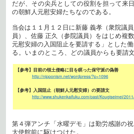
だが、その尖兵としての役割を担って来
の朝鮮人元慰安婦たちなのである。
当会は１１月１２日に新藤 義孝（衆院議員
員）、佐藤 正久（参院議員）をはじめ複
元慰安婦の入国阻止を要請する」とした
る。いまのところ、どの議員からも要請
【参考】目前の領土侵略に目を瞑った保守派の偽善
http://nipponism.net/wordpress/?p=1096
【参考】入国阻止（朝鮮人元慰安婦）の要請文
http://www.shukenkaifuku.com/past/Kougiseimei/2011
第４弾アンチ「水曜デモ」は勤労感謝の祝
大使館前に駆けつけた。