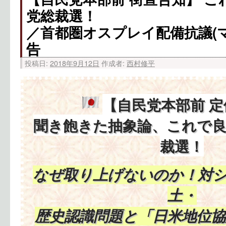
党総裁選！
／首都圏オスプレイ配備抗議(
告
投稿日:
2018年9月12日
作成者:
西村修平
【自民党本部前 
聞き飽きた抽象論、これで
裁選！
なぜ取り上げないのか！対
土・
歴史認識問題と「日米地位協