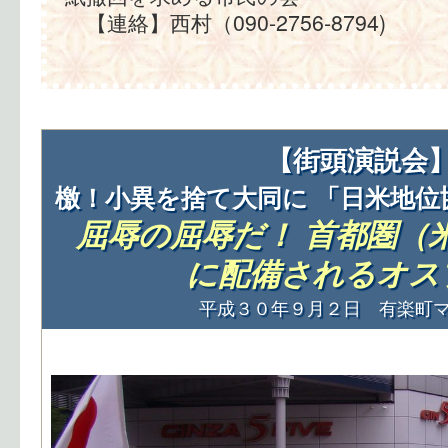
【連絡】西村（090-2756-8794)
【街頭演説会
檄！小異を捨て大同に 「日米地位
屈辱の屈辱だ！ 首都圏（
に配備されるオス
平成３０年９月２日 有楽町