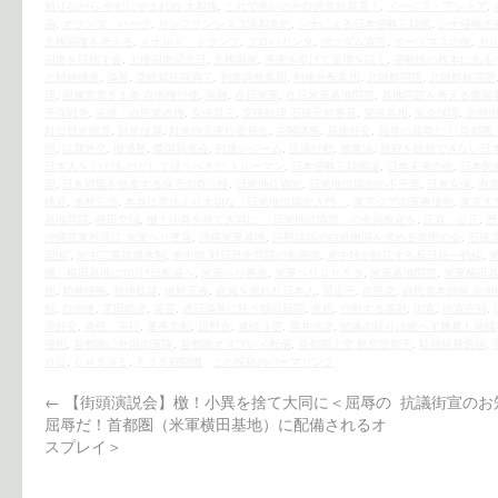
知りながら やむにやまれぬ 大和魂
,
これで良いのか自民党総裁選！
,
イージス・アショア
,
備
,
オランダ・ハーグ
,
サンフランシスコ講和条約
,
シナによる日本侵略三段階
,
シナ侵略主
主権回復を考える
,
ドナルド・トランプ
,
プロパガンダ
,
ポツダム宣言
,
ポーツマスの旗
,
ヤ
回復を目指す会
,
主権回復記念日
,
主権国家
,
事実を挙げて道理を説く
,
侵略性の根本にある
と精神構造
,
偽善
,
党総裁任期満了
,
利害調整集団
,
利権分配集団
,
北朝鮮問題
,
北朝鮮核問題
理
,
国連憲章５１条 自衛権行使
,
国難
,
在日米軍
,
在日米軍基地問題
,
基地問題を考える愛国
平洋戦争
,
安倍・自民党政権
,
安倍晋三
,
安倍総理 石破元幹事長
,
安倍首相
,
安全保障
,
定例
対日歴史捏造
,
対米従属
,
対米自立実行委員会
,
尖閣諸島
,
屈服外交
,
屈辱の屈辱だ！ 首都圏
郎
,
従属外交
,
徹通塾
,
憂国我道会
,
戦後レジーム
,
抗議行動
,
抽象論
,
敗戦を総括できない日
日本人を けだものとして扱うべきだ トルーマン
,
日本侵略三段階論
,
日本未来の会
,
日本民
盟
,
日米同盟を信奉する保守の奇っ怪
,
日米地位協定
,
日米地位協定の不平等
,
日米安保
,
有
構造
,
木村三浩
,
本当は憲法より大切な「日米地位協定入門」
,
東アジアの軍事情勢
,
東京大
基地問題
,
横田空域
,
檄！小異を捨て大同に 「日米地位協定」の全面改定を
,
正直、公正
,
歴
沖縄県東村高江 米軍ヘリ墜落
,
沖縄米軍基地
,
河野談話の白紙撤回を求める市民の会
,
石破
盟国”
,
米中二重隷属体制
,
米中韓 対日歴史問題の包囲網
,
米中韓が結託する反日統一戦線
,
機、横田基地に10月1日配備へ
,
米軍へリ事故
,
米軍ヘリＣＨ５３
,
米軍基地問題
,
米軍横田
担
,
精神侵略
,
精神奴隷
,
絶対正義
,
絶滅を免れた日本人
,
習近平
,
自民党
,
自民党本部前 定例
観
,
自衛隊
,
芝田晴彦
,
英霊
,
虐日偽善に狂う朝日新聞
,
血税
,
行動する運動
,
街宣
,
街宣告知
,
罪外交
,
責任、実行
,
軍事支配
,
辺野古
,
連続３選
,
酒井信彦
,
鎮魂の祈りは絶へず幾夏も靖國
侵犯
,
首都圏に外国の軍隊
,
首都圏オスプレイ配備
,
首都圏上空 航空管制下
,
駐留経費負担
,
０日
,
ＣＨ５３Ｅ
,
Ｆ３５戦闘機
この投稿のパーマリンク
←
【街頭演説会】檄！小異を捨て大同に＜屈辱の
抗議街宣のお
屈辱だ！首都圏（米軍横田基地）に配備されるオ
スプレイ＞