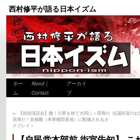
西村修平が語る日本イズム
ホー
About｜
アーカイ
ム
Contact
ブ
←
【街頭演説会】檄！小異を捨て大同に＜屈辱の
抗議街宣のお
屈辱だ！首都圏（米軍横田基地）に配備されるオ
スプレイ＞
【自民党本部前 街宣告知】 