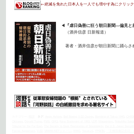
←絶滅を免れた日本人を一人でも増やす為にクリック
◀︎
『虐日偽善に狂う朝日新聞―偏見と
（酒井信彦 日新報道）
著者・酒井信彦が朝日新聞に踊らさ
カテゴリー:
時評
タグ:
Aegis Ashore
,
Bell Boeing V-22 Osprey
,
Bombing of Tokyo 1945
,
CH53
Okinawa
,
Donald Trump
,
FMS
,
GHQ
,
Kono Statement of 1993
,
LDP
,
Niopponism
,
Nobuhiko Saka
Tribunal for the Far East
,
The Society to Seek Restoration of Sovereignty
,
the U.S.‐Japan Securit
Forces Agreement
,
V-22
,
VAWW-NETジャパン
,
WW2
,
Yasukuni
,
YP体制
,
「主権回復記念日」