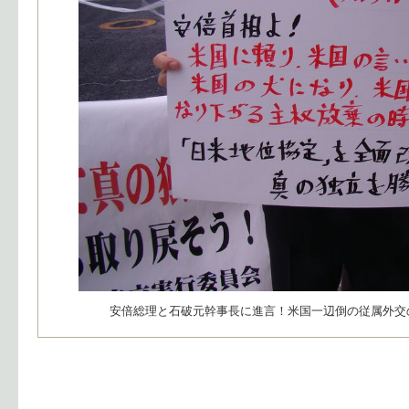
安倍総理と石破元幹事長に進言！米国一辺倒の従属外交