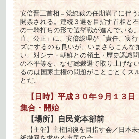
安倍晋三首相＝党総裁の任期満了に伴う
開票される。連続３選を目指す首相と石
の一騎打ちの形で選挙戦が進んでいる
直、公正」に、安倍総理が「責任、実
ズにするのも良いが、いまさらこんな
い。対シナ・朝鮮との領土・歴史認識問
の不平等を、なぜ総裁選で取り上げない
るのは国家主権の問題がことごとくス
とだ。
【日時】平成３０年９月１３日
集合・開始
【場所】自民党本部前
【主催】主権回復を目指す会／日本未
紙撤回を求める市民の会