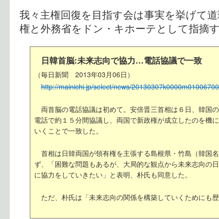
我々主権回復を目指す会は事実を挙げて道
権と外務省をドン・キホーテとして指摘す
日韓首脳:未来志向で協力…電話協議で一致
（毎日新聞 2013年03月06日）
http://mainichi.jp/select/news/20130307k0000m01006700
両首脳の電話協議は初めて。安倍晋三首相は６日、韓国の
電話で約１５分間協議し、両国で新政権が成立したのを機に
いくことで一致した。
首相は日韓両国が領有権を主張する島根県・竹島（韓国名
ず、「困難な問題もあるが、大局的な観点から未来志向の日
に協力をしていきたい」と表明、朴氏も同意した。
ただ、朴氏は「未来志向の関係を構築していくためにも歴