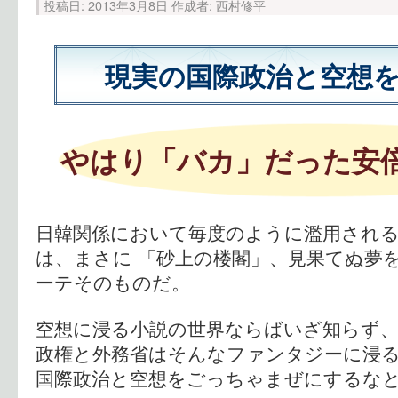
投稿日:
2013年3月8日
作成者:
西村修平
現実の国際政治と空想
やはり「バカ」だった安
日韓関係において毎度のように濫用される
は、まさに 「砂上の楼閣」、見果てぬ夢
ーテそのものだ。
空想に浸る小説の世界ならばいざ知らず、
政権と外務省はそんなファンタジーに浸
国際政治と空想をごっちゃまぜにするな