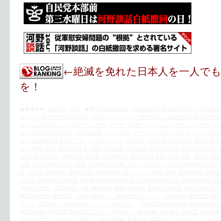
←絶滅を免れた日本人を一人で
を！
カテゴリー:
お知らせ
,
時評
タグ:
comfortwoman
,
sexualslavery
,
Shuhei Nishimura
,
The Socie
ャパン
,
「戦争と女性への暴力」日本ネットワーク
,
「河野談話」の白紙撤回を求める市民
罰
,
アムネスティ・インターナショナル
,
アンチ「水曜デモ」
,
カルト
,
サイレントデモ
,
サ
件
,
バカを立証した安倍・自民党政権
,
パク・クネ
,
プラカード
,
プロパガンダ
,
ベトナム人
格とは結果責任を果たすこと
,
リーダーシップ
,
下駄の雪
,
主権回復を目指す会
,
事実を挙げ
掌）
,
侵略
,
保守
,
保守派の妄言
,
偽善
,
児島謙剛
,
公約違反
,
利権分配集団
,
創価学会公明党
,
れても変わらない
,
危機管理
,
参院選
,
反日朝鮮人
,
国家公安委員会
,
国益
,
国難
,
売国奴
,
外交
昭宏
,
女性国際戦犯法廷
,
安保
,
安倍政権で完成したシナ・中共による対日精神侵略の完成
,
案
,
少女像
,
尖閣諸島
,
従軍慰安婦
,
性奴隷制度
,
恨（ハン）の思想
,
愛国
,
慰安婦問題
,
慰安婦
条主義
,
日本侵略三段階論
,
日本軍の性奴隷制度を裁く女性国際戦犯法廷
,
日韓基本条約
,
日
来志向で協力…電話協議で一致
,
曖昧戦術
,
朝鮮人売春婦
,
未来志向の談話
,
朴新大統領の「
東京裁判史観
,
歴史問題、日韓の溝深く＝「関係改善甘くない」－日本政府
,
歴史捏造
,
歴史
せよ！
,
毎週決行！韓国大使館へアンチ「水曜デモ」
,
河野談話の白紙撤回を求める市民の
華駐日大使
,
竹島問題
,
第６２回アンチ「水曜デモ」
,
精神侵略
,
自公連立
,
自民党
,
自虐史観
西村修平ブログ
,
謝罪外交
,
警視庁・四谷警察署
,
軍事侵攻
,
酒井信彦「今日のチベットは明