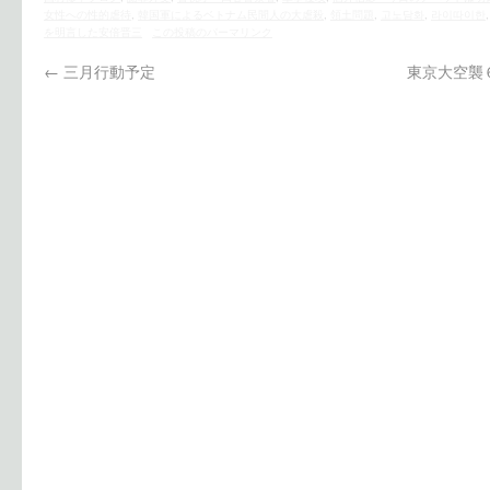
女性への性的虐待
,
韓国軍によるベトナム民間人の大虐殺
,
領土問題
,
고노담화
,
라이따이한
を明言した安倍晋三
この投稿のパーマリンク
←
三月行動予定
東京大空襲