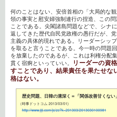
何のことはない、安倍首相の「大局的な観
領の事実と慰安婦強制連行の捏造、この問
ことである。尖閣諸島問題などで、シナ
返してきた歴代自民党政権の愚行だが、
主義の具体的現れである。リーダーシッ
を取ると言うことである。今一時の問題
を放棄したのであるが、これは利権分配
リーダーの資
貫く宿痾といっていい。
すことであり、結果責任を果たせな
格はない。
歴史問題、日韓の溝深く＝「関係改善甘くない
（時事ドットコム 2013/03/01)
http://www.jiji.com/jc/zc?k=201303/2013030100981