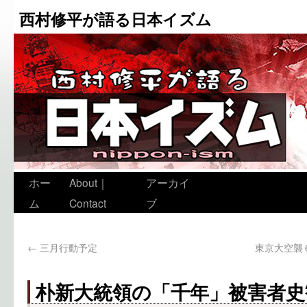
西村修平が語る日本イズム
ホー
About｜
アーカイ
ム
Contact
ブ
←
三月行動予定
東京大空襲
朴新大統領の「千年」被害者史