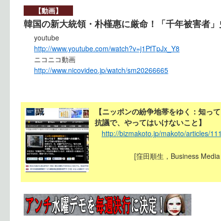
【動画】
韓国の新大統領・朴槿惠に厳命！「千年被害者」
youtube
http://www.youtube.com/watch?v=j1PfTpJx_Y8
ニコニコ動画
http://www.nicovideo.jp/watch/sm20266665
【ニッポンの紛争地帯をゆく：知って
抗議で、やってはいけないこと】
http://bizmakoto.jp/makoto/articles/1
[窪田順生，Business Med