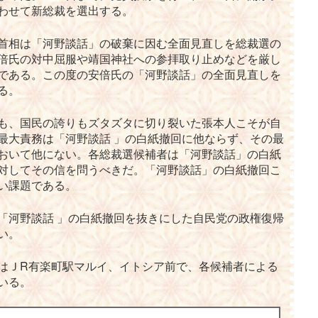
わせて新総裁を選出する。
首相は「河野談話」の破棄に因む全面見直しを総裁選の
倍氏の対中屈服や靖国神社への参拝取り止めなどを厳し
である。この度の安倍氏の「河野談話」の全面見直しを
る。
も、国民の誇りもズタズタに切り裂いた張本人こそが自
最大責務は「河野談話 」の白紙撤回に他ならず、その最
おいて他にない。各総裁選候補者は「河野談話」の白紙
対してその信を問うべきだ。「河野談話」の白紙撤回こ
い課題である。
「河野談話 」の白紙撤回を抜きにした自民党の政権復帰
い。
はＪR有楽町駅マルイ、イトシア前で、各候補者による
いる。