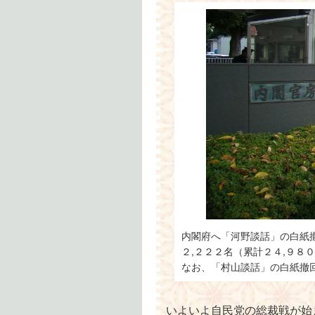
内閣府へ「河野談話」の白紙
２,２２２名（累計２４,９８
なお、「村山談話」の白紙撤
いよいよ自民党の総裁戦が始