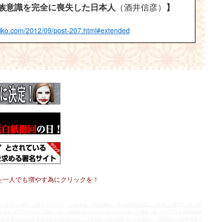
（酒井信彦）
族意識を完全に喪失した日本人
】
hiko.com/2012/09/post-207.html#extended
を一人でも増やす為にクリックを！
争と女性への暴力」日本ネットワーク
,
「河野談話 」の白紙撤回
,
『女性国際戦犯法廷』に沈黙した保守派の罪と罰
,
ト保守
,
サンフランシスコ条約
,
シナ・朝鮮のための 自民党による歴史捏造
,
シナ侵略主義
,
ソウル日本大使館慰安婦
九段下
,
事なかれ主義
,
事実を挙げて道理を説く
,
二大政党制
,
亡国の談話
,
今こそ好機だ！「河野談話」の白紙撤回
,
侵