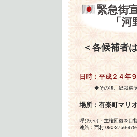
緊急街
「河
＜各候補者
総裁選
日時：平成２４年
◆その後、総裁選演説
場所：有楽町マリ
呼びかけ：主権回復を目
連絡：西村 090-2756