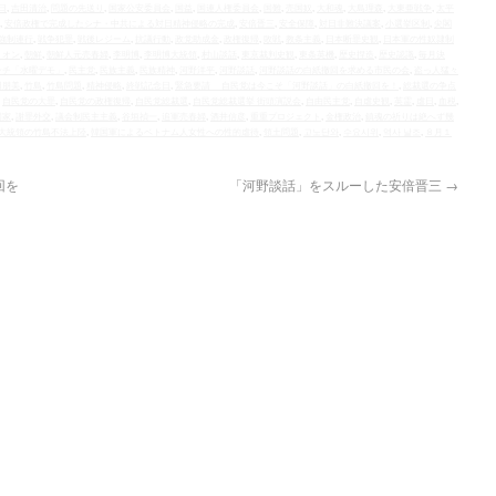
日
,
吉田清治
,
問題の先送り
,
国家公安委員会
,
国益
,
国連人権委員会
,
国難
,
売国奴
,
大和魂
,
大島理森
,
大東亜戦争
,
太平
,
安倍政権で完成したシナ・中共による対日精神侵略の完成
,
安倍晋三
,
安全保障
,
対日非難決議案
,
小選挙区制
,
尖閣
強制連行
,
戦争犯罪
,
戦後レジーム
,
抗議行動
,
政党助成金
,
政権復帰
,
敗戦
,
教条主義
,
日本断罪史観
,
日本軍の性奴隷制
リオン
,
朝鮮
,
朝鮮人元売春婦
,
李明博
,
李明博大統領
,
村山談話
,
東京裁判史観
,
東条英機
,
歴史捏造
,
歴史認識
,
毎月決
ンチ「水曜デモ」
,
民主党
,
民族主義
,
民族精神
,
河野洋平
,
河野談話
,
河野談話の白紙撤回を求める市民の会
,
盗っ人猛々
田朋美
,
竹島
,
竹島問題
,
精神侵略
,
終戦記念日
,
緊急要請 自民党は今こそ「河野談話」の白紙撤回を！
,
総裁選の争点
,
自民党の大罪
,
自民党の政権復帰
,
自民党総裁選
,
自民党総裁選挙 街頭演説会
,
自由民主党
,
自虐史観
,
英霊
,
虐日
,
血税
,
国家
,
謝罪外交
,
議会制民主主義
,
谷垣禎一
,
追軍売春婦
,
酒井信彦
,
重重プロジェクト
,
金権政治
,
鎮魂の祈りは絶へず幾
大統領の竹島不法上陸
,
韓国軍によるベトナム人女性への性的虐待
,
領土問題
,
고노단와
,
수요시위
,
역사 날조
,
８月１
回を
「河野談話」をスルーした安倍晋三
→