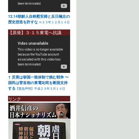
12.14朝鮮人自称慰安婦と反日極左の
歴史捏造を許すな
Ｈ２３年１２月１４日
【原発】３·１５東電へ抗議
↑ 災害は挙国一致体制で挑む戦争 〜
国民は菅首相の東電叱咤を断固支持
する
【緊急声明】平成２３年３月１４日
リンク