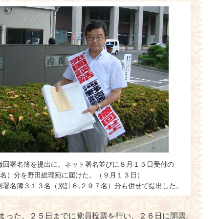
撤回署名簿を提出に。ネット署名並びに８月１５日受付の
０名）分を野田総理宛に届けた。（９月１３日）
回署名簿３１３名（累計６,２９７名）分も併せて提出した。
まった。２５日までに党員投票を行い、２６日に開票。