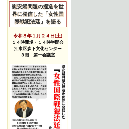
慰安婦問題の捏造を世
界に発信した「女性国
際戦犯法廷」を語る
令和８年１月２４日(土)
１４時開場・１４時半開会
江東区森下文化センター
３階 第一会議室