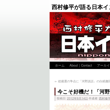
西村修平が語る日本イ
ホーム
About｜Contact
アーカイ
←
総裁選の争点に「河野談話」の白紙撤
今こそ好機だ！「河野
投稿日:
2012年9月14日
作成者:
西村修