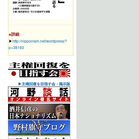
※詳細
▶︎
http://nipponism.net/wordpress/?
p=38193
▶主権回復を目指す会・掲示版