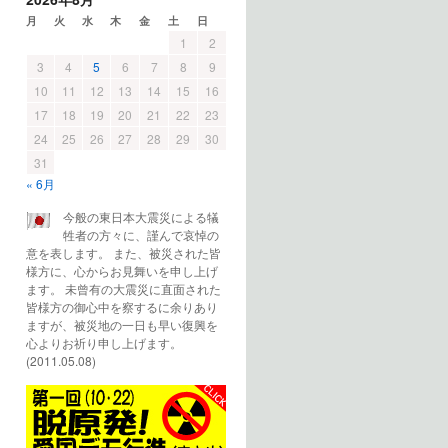
月
火
水
木
金
土
日
1
2
3
4
5
6
7
8
9
10
11
12
13
14
15
16
17
18
19
20
21
22
23
24
25
26
27
28
29
30
31
« 6月
今般の東日本大震災による犠
牲者の方々に、謹んで哀悼の
意を表します。 また、被災された皆
様方に、心からお見舞いを申し上げ
ます。 未曾有の大震災に直面された
皆様方の御心中を察するに余りあり
ますが、被災地の一日も早い復興を
心よりお祈り申し上げます。
(2011.05.08)