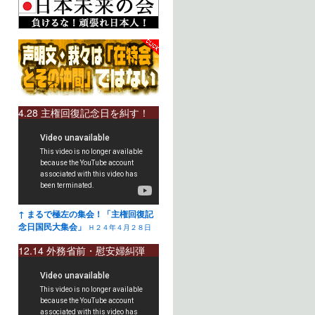
4.28 主権回復記念日を糾す！
↑ まるで極左の集会！「主権回復記
念日国民大集会」
Ｈ２４年４月２８日
12.14 外務省前・慰安婦糾弾