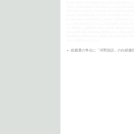
略
,
保守
,
候補者
,
偽善
,
内閣府へ署名簿を提出
,
利権分配集団
,
反
洋戦争
,
女性国際戦犯法廷
,
安世鴻 新宿ニコンサロン反日写真展
問題
,
屈服外交
,
弱腰外交
,
性奴隷制度
,
愛国
,
慰安婦問題
,
慰安婦
度を裁く女性国際戦犯法廷
,
日米安保
,
日韓基本条約
,
有楽町マ
行！第三水曜日は自民党本部前へ
,
毎週決行！韓国大使館へア
しい
,
目前の領土侵略に目を瞑った保守派の偽善
,
石原伸晃
,
稲
に「河野談話」の白紙撤回を
,
署名
,
署名活動
,
腐敗政治
,
自民党
行動する運動
,
街宣
,
街頭演説会
,
西村修平ブログ
,
要請文
,
謝罪
夏も靖國神社に蝉鳴き止まず
,
靖国参拝
,
韓国
,
韓国大使館
,
韓国
５日
この投稿のパーマリンク
←
総裁選の争点に「河野談話」の白紙撤