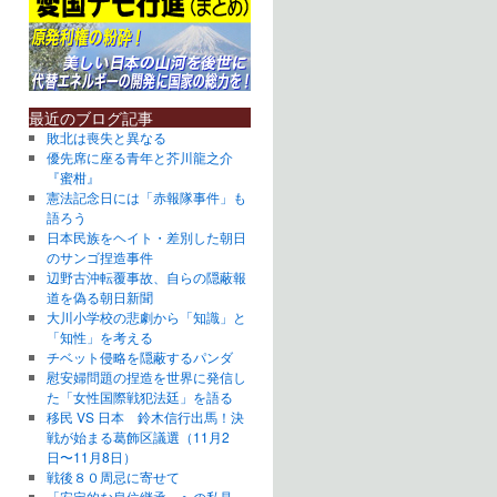
最近のブログ記事
敗北は喪失と異なる
優先席に座る青年と芥川龍之介
『蜜柑』
憲法記念日には「赤報隊事件」も
語ろう
日本民族をヘイト・差別した朝日
のサンゴ捏造事件
辺野古沖転覆事故、自らの隠蔽報
道を偽る朝日新聞
大川小学校の悲劇から「知識」と
「知性」を考える
チベット侵略を隠蔽するパンダ
慰安婦問題の捏造を世界に発信し
た「女性国際戦犯法廷」を語る
移民 VS 日本 鈴木信行出馬！決
戦が始まる葛飾区議選（11月2
日〜11月8日）
戦後８０周忌に寄せて
「安定的な皇位継承」への私見