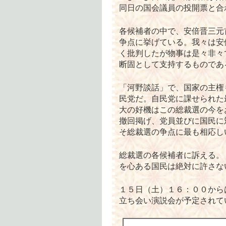
同日の国会議員の投開票と合
各候補者の中で、安倍晋三元
争点に挙げている。我々は安
く批判したが物事は是々非々
断固として支持するものであ
「河野談話」で、国家の主権
民党だ。自民党に課せられた
大の好機はこの総裁選の今を
撤回掲げ、党員並びに国民に
そ総裁選の争点に最も相応し
総裁選の各候補者に訴える。
を心ある国民は絶対に許さな
１５日（土）１６：００から
立ち会い演説会が予定されて