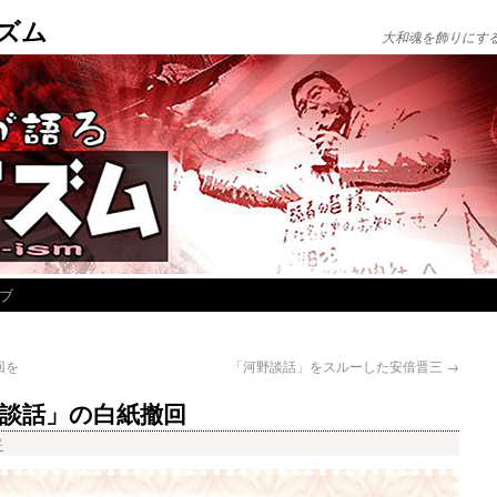
ズム
大和魂を飾りにす
ブ
回を
「河野談話」をスルーした安倍晋三
→
談話」の白紙撤回
平