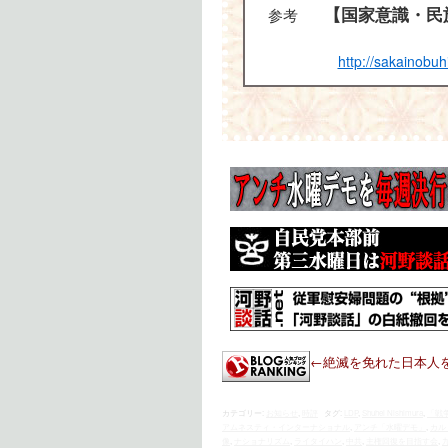
【国家意識・民
参考
http://sakainobu
←絶滅を免れた日本人
カテゴリー:
お知らせ
,
時評
タグ:
LDP
,
Shuhei Nishimura
,
「戦
アムネスティ・インターナショナル
,
アンチ「水曜デモ」
,
カル
像
,
ナショナリズム
,
ライタイハン
,
中共
,
主権回復を目指す会
,