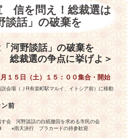
宣 信を問え！総裁選は
野談話」の破棄を
は「河野談話」の破棄を
の争点に挙げよ＞
９月１５日（土）１５：００集合・開始
会場（ＪR有楽町駅マルイ、イトシア前）に移動
オン前
指す会 河野談話の白紙撤回を求める市民の会
-8794 ※雨天決行 プラカードの持参歓迎