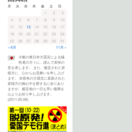
月
火
水
木
金
土
日
1
2
3
4
5
6
7
8
9
10
11
12
13
14
15
16
17
18
19
20
21
22
23
24
25
26
27
28
29
30
31
« 6月
11月 »
今般の東日本大震災による犠
牲者の方々に、謹んで哀悼の
意を表します。 また、被災された皆
様方に、心からお見舞いを申し上げ
ます。 未曾有の大震災に直面された
皆様方の御心中を察するに余りあり
ますが、被災地の一日も早い復興を
心よりお祈り申し上げます。
(2011.05.08)