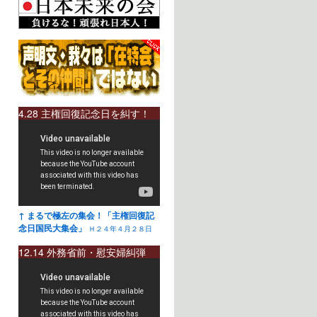
4.28 主権回復記念日を糾す！
↑ まるで極左の集会！「主権回復記
念日国民大集会」
Ｈ２４年４月２８日
12.14 外務省前・慰安婦糾弾