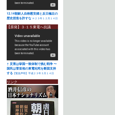
12.14朝鮮人自称慰安婦と反日極左の
歴史捏造を許すな
Ｈ２３年１２月１４日
【原発】３·１５東電へ抗議
↑ 災害は挙国一致体制で挑む戦争 〜
国民は菅首相の東電叱咤を断固支持
する
【緊急声明】平成２３年３月１４日
リンク