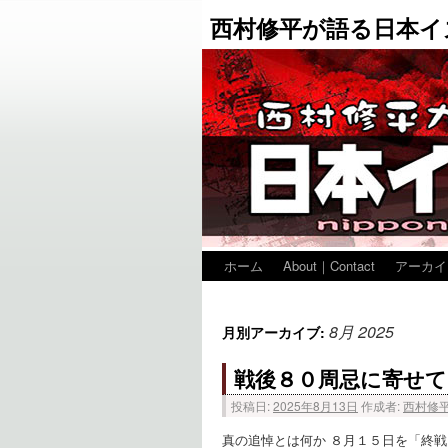
西村修平が語る日本イ
ホーム
About｜Contact
アーカイ
8月 2025
月別アーカイブ:
戦後８０周忌に寄せて
投稿日:
2025年8月13日
作成者:
西村修
真の追悼とは何か ８月１５日を「終