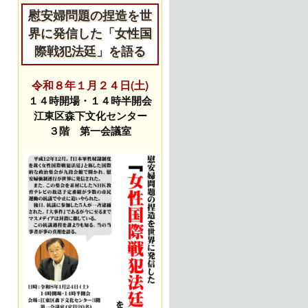
慰安婦問題の捏造を世
界に発信した「女性国
際戦犯法廷」を語る
令和８年１月２４日(土)
１４時開場・１４時半開会
江東区森下文化センター
３階 第一会議室