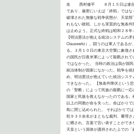
友 西村修平 ８月１５日は連合国
であり、厳密にいえば「終戦」ではな
破壊された無惨な戦争状態が、天皇陛
れもない敗戦、しかも実質的な無条件
は止めよう。正式な終戦は昭和２８年
【明治憲法が抱える統治システムの矛盾】
Clausewitz）。闘うのは軍人で
る。３月１０日の東京大空襲に象徴さ
の国民が日夜米軍によって殺戮されて
ではなかった。 当時の政治は我が国
統治体制が国家になかった。戦争を統
め、明治憲法が抱えていた統治システ
できなかった。 【無条件降伏という
の「聖断」によって民族の殺戮に一応
国家と民族を救えなかったのである。
以上の同胞が命を失った。命ばかりで
島に閉じ込められた。 そればかりで
犯９３０余名がまともな裁判、審理さ
に晒され、言葉で言い表すことができ
天皇という国体が護持された上での「