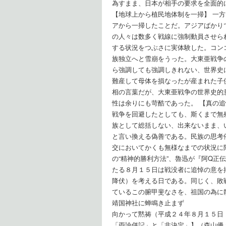
為すまま、日本が相手の要求を全面的
【地球上から植民地体制を一掃】 一
アから一掃したことだ。アジアばかり
の人々は数多く戦線に強制動員させら
する状況をつぶさに実体験した。コン
族独立へと雪崩をうった。大東亜戦争
ら強調しても強調しきれない、世界史
難産して母体を損なったが産まれた子
相の言葉だが、大東亜戦争の世界史的
性は余りにも苛酷であった。 【真の
戦争を回避したとしても、斯くまで無
族として総括しない、出来ないまま、
と言い換える偽善である。民族の思考
交においてかくも無様なまでの状況に
の“精神的勝利方法”、魯迅が『阿Q正
たる８月１５日は戦没者に追悼の意を
降伏）を考える日である。同じく、敗
ているこの腑甲斐なさを、祖国の為に
靖国神社に蝉鳴
向かって黙祷（平成２４年８月１５日
「両論併記」と「非決定」】（森山優