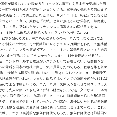
側が提起していた降伏条件（ポツダム宣言）を日本側が受諾した日
く一時的停戦を双方が確認した日といえる。軍事的な抵抗を皆無にまで
下の決断によって終止符が打たれた。８月１５日は「終戦」ではなく紛
降伏といって良い。敗戦を「終戦」と言い換えるのは偽善だ。誤魔化し
４月２８日に発効したサンフランシスコ講和条約の締結日である。
 戦争とは政治の延長である（クラウゼビッチ :Carl von
あるが、戦争を始めるのも、戦争を終結させるのも、軍人ではなく政治であ
れる制空権の壊滅、その間終戦に至るまで６ヶ月間にもわたって無防備
いた。さらに２発の原爆投下と・・・、まさに殺戮列島といっても過言
民の生命を守ることができなかった。つまり、戦争を終結させる能力、
括、コントロールする政治がシステムとして存在しない、統帥権を含
ムの矛盾が国家の危機に際し一気に露呈したのである。戦争を誰も収束
悲惨】 惨憺たる国家の現状において、遅きに失したとはいえ、天皇陛下
の終止符が打たれた。つまり、政治ではなく天皇の決断を仰がなければ
極めて歪な体制といえる。軍人・軍属、民間人を合わせて約３００万人
はなく先人が築いてきた全てに近い財産を失って無一文になり、日本列
はない。戦争責任としてA級戦犯７名、さらに捕虜虐待と称したBC級戦
え受けず異国で処刑されていった。満州ほか、海外にいた同胞が無防備
ない凄惨な逃避行の憂き目に目にあった歴史は言うまでもない。これが
終戦」、つまり実質的な無条件降伏であった。無条件降伏とは戦勝国の