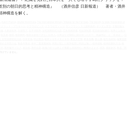
と差別の朝日的思考と精神構造』 （酒井信彦 日新報道） 著者・酒井
精神構造を解く。
z
,
Kukrit Pramoj
,
Shuhei Nishimura
,
The International Military Tribunal for the Far East
,
The Society to Seek Restoration of
ククリット・プラモート
,
クラウゼビッチ
,
クラウゼヴィッツ
,
サンフランシスコ講和条約
,
ポツダム宣言
,
主権回復を
和魂
,
大東亜戦争
,
天皇陛下
,
太平洋戦争
,
女性国際戦犯法廷
,
広島長崎原爆
,
性奴隷制度
,
慰安婦強制連行
,
戦争とは政治
,
戦没者
,
敗戦
,
敗戦80年
,
敗戦を総括できない日本人
,
日本はなぜ開戦に踏み切ったかー「両論併記」と「非決定」
,
日
く女性国際戦犯法廷
,
日米安保
,
明治憲法
,
昭和２８年４月２８日
,
東京大空襲
,
東条英機
,
森山優
,
植民地体制
,
極東国際
求める市民の会
,
無条件降伏
,
米中二重隷属体制
,
米国が犯した戦争犯罪に時効は無い
,
精神侵略
,
精神的勝利方法
,
終
修平
,
西村修平ブログ
,
連合国
,
酒井信彦
,
鎮魂の祈りは絶えず幾夏も靖国神社に蝉鳴き止まず
,
靖国
,
靖国参拝
,
魯迅『阿
付けていません。