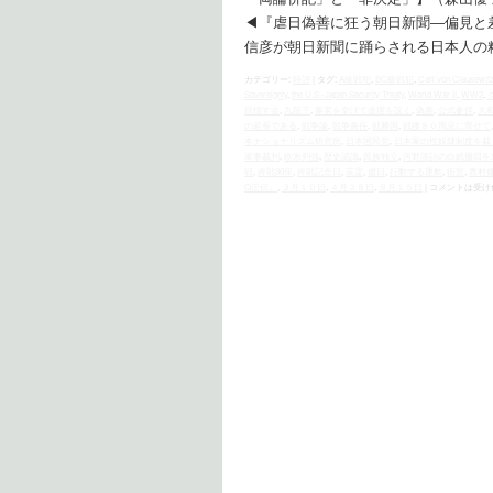
◀︎『虐日偽善に狂う朝日新聞―偏見
信彦が朝日新聞に踊らされる日本人の
カテゴリー:
時評
|
タグ:
A級戦犯
,
BC級戦犯
,
Carl von Clausewit
Sovereignty
,
the U.S.‐Japan Security Treaty
,
World War II
,
WW2
,
目指す会
,
九段下
,
事実を挙げて道理を説く
,
偽善
,
公式参拝
,
大
の延長である
,
戦争論
,
戦争責任
,
戦勝国
,
戦後８０周忌に寄せて
本ナショナリズム研究所
,
日本国民党
,
日本軍の性奴隷制度を裁
軍事裁判
,
欧米列強
,
歴史認識
,
民族独立
,
河野談話の白紙撤回を
戦
,
終戦80年
,
終戦記念日
,
英霊
,
虐日
,
行動する運動
,
街宣
,
西村
Q正伝』
,
３月１０日
,
４月２８日
,
８月１５日
|
コメントは受け