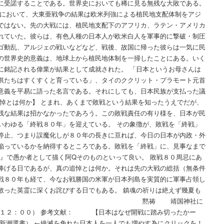
に受諾することである。世界史においても稀に見る無残な大敗である。
方において、大東亜戦争の結果は欧米列強による植民地支配体制をアジ
ではない。先の大戦には、植民地支配下のアフリカ、ラテン・アメリカ
れていた。彼らは、有色人種の日本人が欧米白人を軍事的に撃破・制圧
ゴ動乱、アルジェの戦いなどなど、戦後、故国に帰った彼らは一気に民
の世界史的意義は、地球上から植民地体制を一掃したことにある。いく
に銘記される偉業が結果として成就された。 「日本というお母さんは
供たちはすくすくと育っている」、タイのククリット・プラモート元首
意義を平易に語った名言である。それにしても、日本民族が支払った議
追悼とは何か】 とまれ、あくまで敗戦という結果を知ったうえでだが、
残な結果は招かなかったであろう。この敗戦責任の有り様を、日本が民
いわゆる「終戦８０年」を迎えている。 その象徴が、敗戦を「終戦」
停止、つまり誤魔化しが８０年の長きに亘れば、今日の日本が内政・外
陥っているかを納得するところである。敗戦を「終戦」に、見事なまで
伝』で愚か者として描く阿Qそのものといって良い。 敗戦８０周忌にあ
捧げる日であるが、真の追悼とは何か。それは先の大戦の総括（無条件
戦８０年も経て、今なお戦勝国の米軍が日本列島を実質的に軍事占領し
散った英霊に深くお詫びする日でもある。 鎮魂の祈りは絶えず幾夏も
き止まず 黙祷 靖国神社に
 １２：００） 参考文献： 【日本はなぜ開戦に踏み切ったかー
 新潮選書） ←絶滅を免れた日本人を一人でも増やす為にクリックを！