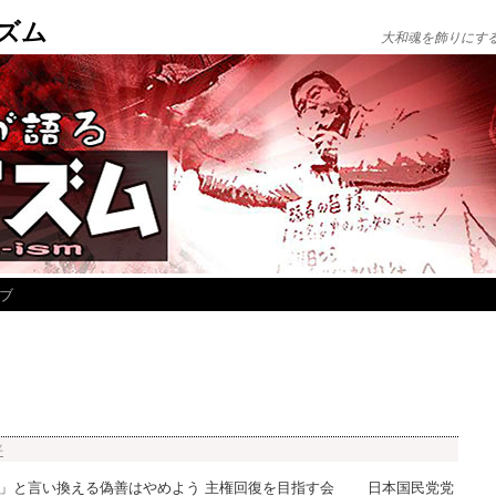
ズム
大和魂を飾りにす
ブ
平
戦」と言い換える偽善はやめよう 主権回復を目指す会 日本国民党党