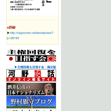
※詳細
▶︎
http://nipponism.net/wordpress/?
p=38193
▶主権回復を目指す会・掲示版