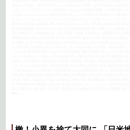
Japan Security Treaty
,
Tokyo Holocaust
,
U.S. military base
,
U.S.–Japan Status of Forces Agree
Yasukuni
,
YP体制
,
「化学兵器使用」という口実のシリア空爆
,
「日米地位協定」の全面改定
ンダ・ハーグ
,
サンフランシスコ講和条約
,
シナによる日本侵略三段階
,
シナ侵略主義
,
シリ
プ政権によるシリアミサイル攻撃に対する声明
,
トランプ政権下での対米自立と主権回復を
だった
,
プロパガンダ
,
ホロコースト
,
ポツダム宣言
,
ポーツマスの旗
,
マスゴミ
,
マスメディ
権回復を目指す会
,
主権国家
,
事実を挙げて道理を説く
,
保守
,
偏向報道
,
偏見と差別の朝日
団
,
利権分配集団
,
化学兵器でっち上げ
,
化学兵器禁止条約締結国
,
北朝鮮 ミサイル発射
,
北
事会
,
国連憲章５１条 自衛権行使
,
売国
,
売国奴
,
大和魂
,
大東亜戦争
,
大量殺戮兵器
,
大量殺
国際戦犯法廷
,
安倍・自民党政権
,
安倍晋三
,
安全保障
,
対イラク戦争
,
対米自立実行委員会
,
任
,
戦後レジーム
,
戦後７０年首相談話
,
敗戦を総括できない日本人
,
敗戦国
,
日本ナショナ
ン
,
日米同盟
,
日米同盟を信奉する保守の奇っ怪
,
日米地位協定
,
日米安保
,
日米安保条約
,
日
マリオン前
,
朝日新聞に踊らされる日本人の精神構造
,
朝鮮半島有事に際して「日米安保条
三浩
,
本当は憲法より大切な「日米地位協定入門」
,
東京大空襲
,
核兵器
,
横田基地問題
,
檄
位協定」の全面改定を
,
武力行使となる根拠
,
歴史捏造
,
歴史認識
,
河野談話の白紙撤回を求
ロコーストとは東京大空襲だ
,
第45代大統領
,
米中は侵略の“同盟国”
,
米中二重隷属体制
,
米
一戦線
,
米国のシリア侵略糾弾！大量殺戮兵器でっち上げ再現を許すな！！
,
米国の戦争犯
米軍基地
,
米軍横田基地
,
米軍横田基地の撤去
,
米軍機基地
,
米軍管制下
,
米軍航空管制下
,
米
赤ん坊
,
習近平
,
自公連立
,
自民党
,
自虐史観
,
自衛隊
,
英霊
,
虐日偽善に狂う朝日新聞
,
街宣告
守
,
軍事侵略行為
,
軍事支配
,
酒井信彦
,
金正恩
,
金正恩（キム・ジョンウン）朝鮮労働党委
まず
,
隷属国家
,
靖国
,
韓国
,
領土問題
,
首都圏上空
,
首都圏上空 航空管制下
,
駐留経費負担
,
せん。
檄！小異を捨て大同に 「日米