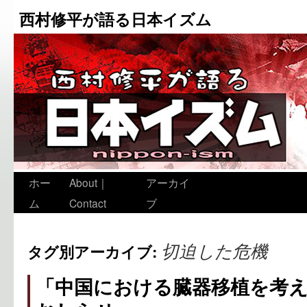
西村修平が語る日本イズム
ホー
About｜
アーカイ
ム
Contact
ブ
切迫した危機
タグ別アーカイブ:
「中国における臓器移植を考え