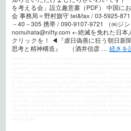
を考える会」設立趣意書（PDF） 中国に
会 事務局＝野村旗守 tel&fax / 03-5925
－40－305 携帯 / 090-9107-9721 （㈱ジシ
nomuhata@nifty.com ←絶滅を免れ
クリックを！ ◀︎『虐日偽善に狂う朝日新
思考と精神構造』 （酒井信彦 …
続きを
カテゴリー:
時評
|
タグ:
1998年イギリスchannel 4
,
Amnesty
,
anti-Japanese propaganda
,
CCP
Turkestan
,
Kono Statement of 1993
,
LDP
,
Niopponism
,
Nobuhiko Sakai
,
Shuhei Nishimura
,
The So
Japan Security Treaty
,
The World Uyghur Congress
,
Tibet
,
U.S.–Japan Status of Forces Agreem
ル人（元）医師エンバー・トフティさんを迎えて
,
ウイグル自治区 核実験
,
エンバー・トフ
族浄化政策
,
シナ侵略主義
,
ジャーナリスト 野村旗守
,
ハミ（クムル）市
,
プロパガンダ
,
ホ
共
,
中国における臓器移植問題を考える会
,
中国共産党
,
主権回復を目指す会
,
主権国家
,
事
見と差別の朝日的思考と精神構造
,
偽善
,
切迫した危機
,
利害調整集団
,
利権分配集団
,
加瀬
谷地域センター
,
国連
,
国連安保理
,
国連安全保障理事会
,
売国奴
,
大和魂
,
大東亜戦争
,
安倍
任
,
戦後レジーム
,
新疆ウイグル自治区
,
日本ナショナリズム
,
日本侵略三段階論
,
日本民族
,
法より大切な「日米地位協定入門」
,
東トルキスタン
,
歴史捏造
,
歴史認識
,
死のシルクロー
米中は侵略の“同盟国”
,
米中二重隷属体制
,
米中韓 対日歴史問題の包囲網
,
米中韓が結託する
奪問題
,
自民党
,
自虐史観
,
英国に政治亡命
,
英霊
,
虐日偽善に狂う朝日新聞
,
衆議院選挙2017
為
,
軍事支配
,
酒井信彦
,
野村旗守
,
金正恩
,
鎮魂の祈りは絶へず幾夏も靖國神社に蝉鳴き止
け付けていません。