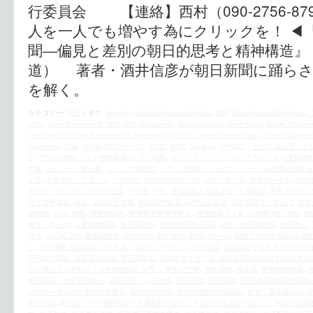
行委員会 【連絡】西村（090-2756-87
人を一人でも増やす為にクリックを！ ◀︎
聞―偏見と差別の朝日的思考と精神構造』
道） 著者・酒井信彦が朝日新聞に踊らさ
を解く。
カテゴリー:
時評
|
タグ:
Amnesty
,
anti-Japanese propaganda
,
CCP
,
Deception and Diplomacy:
JSDF
,
Kono Statement of 1993
,
LDP
,
Niopponism
,
Nobuhiko Sakai
,
North Korea
,
Shuhei Nishimu
The Society to Seek Restoration of Sovereignty
,
the U.S.‐Japan Security Treaty
,
Tokyo Holocaust
Agreement
,
USA
,
VAWW-NETジャパン
,
WGIP
,
WW2
,
Yasukuni
,
YP体制
,
「化学兵器使用」と
を
,
アサド政権
,
イラク国民殺害
,
イラク戦争
,
オランダ・ハーグ
,
サンフランシスコ講和条
空爆
,
チルコット報告書
,
トランプ大統領
,
トランプ政権によるシリアミサイル攻撃に対する
える
,
ドナルド・トランプ
,
パウエル 人生の汚点だった
,
プロパガンダ
,
ホロコースト
,
ポツ
ヤルタ・ポツダム
,
ヤルタ会談
,
一水会
,
中共
,
主権回復を目指す会
,
主権国家
,
事実を挙げて
考と精神構造
,
偽善
,
切迫した危機
,
利害調整集団
,
利権分配集団
,
化学兵器でっち上げ
,
化学
核開発
,
反日
,
国連
,
国連安保理
,
国連安全保障理事会
,
国連憲章５１条 自衛権行使
,
売国
,
売
器でっち上げ
,
大量破壊兵器
,
太平洋戦争
,
女性国際戦犯法廷
,
安倍・自民党政権
,
安倍晋三
,
外交
,
山口祐二郎
,
憂国我道会
,
戦争犯罪
,
戦争責任
,
戦後レジーム
,
戦後７０年首相談話
,
敗
ム
,
日本侵略三段階論
,
日本民族
,
日米ガイドライン
,
日米同盟
,
日米同盟を信奉する保守の
平和条約締結
,
日露首脳会談
,
普天間基地
,
有楽町マリオン前
,
朝日新聞に踊らされる日本人
当は憲法より大切な「日米地位協定入門」
,
東京大空襲
,
東京裁判
,
核兵器
,
横田基地問題
,
地位協定」の全面改定を
,
武力行使となる根拠
,
歴史捏造
,
歴史認識
,
河野談話の白紙撤回を
ホロコーストとは東京大空襲だ
,
第45代大統領
,
米中は侵略の“同盟国”
,
米中二重隷属体制
,
統一戦線
,
米国のシリア侵略糾弾！大量殺戮兵器でっち上げ再現を許すな！！
,
米国の戦争