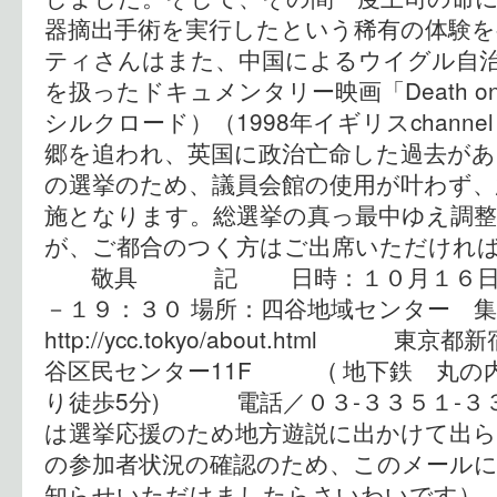
器摘出手術を実行したという稀有の体験
ティさんはまた、中国によるウイグル自
を扱ったドキュメンタリー映画「Death on th
シルクロード）（1998年イギリスchanne
郷を追われ、英国に政治亡命した過去が
の選挙のため、議員会館の使用が叶わず、
施となります。総選挙の真っ最中ゆえ調
が、ご都合のつく方はご出席いただけれ
敬具 記 日時：１０月１６日（
－１９：３０ 場所：四谷地域センター 
http://ycc.tokyo/about.html
谷区民センター11F ( 地下鉄 丸の
り徒歩5分) 電話／０３-３３５１-３
は選挙応援のため地方遊説に出かけて出
の参加者状況の確認のため、このメール
知らせいただけましたらさいわいです） 