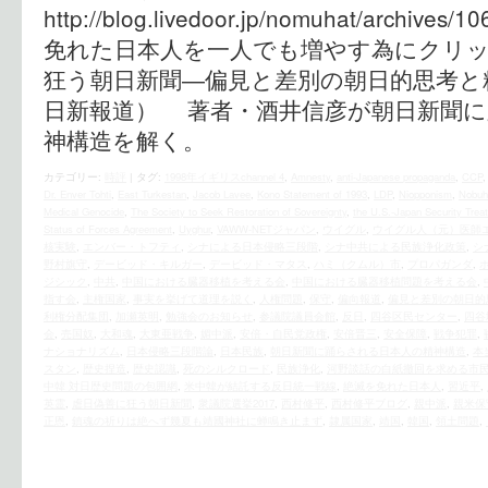
http://blog.livedoor.jp/nomuhat/archive
免れた日本人を一人でも増やす為にクリック
狂う朝日新聞―偏見と差別の朝日的思考と
日新報道） 著者・酒井信彦が朝日新聞に
神構造を解く。
カテゴリー:
時評
|
タグ:
1998年イギリスchannel 4
,
Amnesty
,
anti-Japanese propaganda
,
CCP
Dr. Enver Tohti
,
East Turkestan
,
Jacob Lavee
,
Kono Statement of 1993
,
LDP
,
Niopponism
,
Nobuh
Medical Genocide
,
The Society to Seek Restoration of Sovereignty
,
the U.S.‐Japan Security Treat
Status of Forces Agreement
,
Uyghur
,
VAWW-NETジャパン
,
ウイグル
,
ウイグル人（元）医師
核実験
,
エンバー・トフティ
,
シナによる日本侵略三段階
,
シナ中共による民族浄化政策
,
シ
野村旗守
,
デービッド・キルガー
,
デービッド・マタス
,
ハミ（クムル）市
,
プロパガンダ
,
ジシック
,
中共
,
中国における臓器移植を考える会
,
中国における臓器移植問題を考える会
,
指す会
,
主権国家
,
事実を挙げて道理を説く
,
人権問題
,
保守
,
偏向報道
,
偏見と差別の朝日的
利権分配集団
,
加瀬英明
,
勉強会のお知らせ
,
参議院議員会館
,
反日
,
四谷区民センター
,
四谷
会
,
売国奴
,
大和魂
,
大東亜戦争
,
媚中派
,
安倍・自民党政権
,
安倍晋三
,
安全保障
,
戦争犯罪
,
ナショナリズム
,
日本侵略三段階論
,
日本民族
,
朝日新聞に踊らされる日本人の精神構造
,
本
スタン
,
歴史捏造
,
歴史認識
,
死のシルクロード
,
民族浄化
,
河野談話の白紙撤回を求める市
中韓 対日歴史問題の包囲網
,
米中韓が結託する反日統一戦線
,
絶滅を免れた日本人
,
習近平
,
英霊
,
虐日偽善に狂う朝日新聞
,
衆議院選挙2017
,
西村修平
,
西村修平ブログ
,
親中派
,
親米保
正恩
,
鎮魂の祈りは絶へず幾夏も靖國神社に蝉鳴き止まず
,
隷属国家
,
靖国
,
韓国
,
領土問題
,