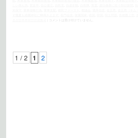
館
,
米軍基地
,
米軍横田基地
,
米軍横田基地の撤去
,
米軍機基地
,
米軍管制下
,
米軍航空管制下
しい赤ん坊
,
習近平
,
自公連立
,
自民党
,
自虐史観
,
自衛隊
,
英霊
,
虐日偽善に狂う朝日新聞
,
街
米保守
,
軍事侵略行為
,
軍事支配
,
都民ファースト
,
都議会
,
酒井信彦
,
金正恩
,
金正恩（キム
ず幾夏も靖國神社に蝉鳴き止まず
,
長門会談
,
隷属国家
,
靖国
,
韓国
,
領土問題
,
首都圏上空
,
조선민주주의인민공화국
|
コメントは受け付けていません。
1 / 2
2
1