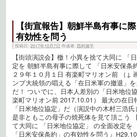
【街宣報告】朝鮮半島有事に際
有効性を問う
投稿日:
2017年10月7日
作成者:
西村修平
【街頭演説会】檄！小異を捨て大同に 「日
定を 朝鮮半島有事に際して 「日米安保条
２９年１０月１日 有楽町マリオン前 （↓ 
ンプ大統領の唱える「在日米軍の撤退」を
だ！ ついでに、日本人差別の「日米地位協
楽町マリオン前 2017.10.01） 最大の
「日米地位協定」だ（演説中の木村三浩氏
是非ともこの母子の焼死体を見て頂こう 
て大同に 「日米地位協定」 の全面改定を 
「日米安保条約」の有効性を問う』H29.10