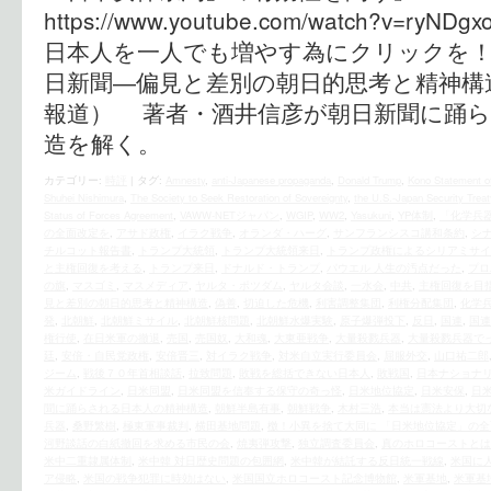
https://www.youtube.com/watch?v=r
日本人を一人でも増やす為にクリックを！ 
日新聞―偏見と差別の朝日的思考と精神構
報道） 著者・酒井信彦が朝日新聞に踊ら
造を解く。
カテゴリー:
時評
|
タグ:
Amnesty
,
anti-Japanese propaganda
,
Donald Trump
,
Kono Statement o
Shuhei Nishimura
,
The Society to Seek Restoration of Sovereignty
,
the U.S.‐Japan Security Treat
Status of Forces Agreement
,
VAWW-NETジャパン
,
WGIP
,
WW2
,
Yasukuni
,
YP体制
,
「化学兵
の全面改定を
,
アサド政権
,
イラク戦争
,
オランダ・ハーグ
,
サンフランシスコ講和条約
,
シ
チルコット報告書
,
トランプ大統領
,
トランプ大統領来日
,
トランプ政権によるシリアミサイ
と主権回復を考える
,
トランプ来日
,
ドナルド・トランプ
,
パウエル 人生の汚点だった
,
プロ
の旗
,
マスゴミ
,
マスメディア
,
ヤルタ・ポツダム
,
ヤルタ会談
,
一水会
,
中共
,
主権回復を目
見と差別の朝日的思考と精神構造
,
偽善
,
切迫した危機
,
利害調整集団
,
利権分配集団
,
化学
発
,
北朝鮮
,
北朝鮮ミサイル
,
北朝鮮核問題
,
北朝鮮水爆実験
,
原子爆弾投下
,
反日
,
国連
,
国連
権行使
,
在日米軍の撤退
,
売国
,
売国奴
,
大和魂
,
大東亜戦争
,
大量殺戮兵器
,
大量殺戮兵器で
廷
,
安倍・自民党政権
,
安倍晋三
,
対イラク戦争
,
対米自立実行委員会
,
屈服外交
,
山口祐二郎
ジーム
,
戦後７０年首相談話
,
拉致問題
,
敗戦を総括できない日本人
,
敗戦国
,
日本ナショナ
米ガイドライン
,
日米同盟
,
日米同盟を信奉する保守の奇っ怪
,
日米地位協定
,
日米安保
,
日
聞に踊らされる日本人の精神構造
,
朝鮮半島有事
,
朝鮮戦争
,
木村三浩
,
本当は憲法より大切
兵器
,
桑野繁樹
,
極東軍事裁判
,
横田基地問題
,
檄！小異を捨て大同に 「日米地位協定」の
河野談話の白紙撤回を求める市民の会
,
焼夷弾攻撃
,
独立調査委員会
,
真のホロコーストとは
米中二重隷属体制
,
米中韓 対日歴史問題の包囲網
,
米中韓が結託する反日統一戦線
,
米国に
ア侵略
,
米国の戦争犯罪に時効はない
,
米国国立ホロコースト記念博物館
,
米軍基地
,
米軍基