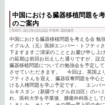
中国における臓器移植問題を
のご案内
投稿日:
2017年10月12日
作成者:
西村修平
中国における臓器移植問題を考える会 勉
イグル人（元）医師エンバー・トフティ
下ますますご清栄のこととお慶び申し上
の延期は前回お伝えした通りですが、設
臓器移植問題についての勉強会を予定し
させていただきます。 今回は、英国よ
フティさんを迎え、臓器収奪問題を中心
ける人権問題を学ぶ予定です。 エンバ
ルキスタン（新疆ウイグル自治区）のハ
れ、医科大学を卒業後、腫瘍外科医として
しました。そして、その間一度上司の命