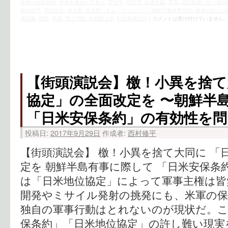
経費の全額負担
,
絶滅を免れた日本人
,
習近平
,
自民党
,
自虐史観
,
英霊
,
虐日偽善に狂う朝日
親米保守
,
酒井信彦
,
金正恩
,
金正恩（キム・ジョンウン）朝鮮労働党委員長
,
鎮魂の祈りは
属国家
,
靖国
,
韓国
,
領土問題
,
首都圏上空
,
駐留経費負担
|
コメントは受け付けていません
【街頭演説会】檄！小異を捨て
協定」の全面改定を 〜朝鮮半
「日米安保条約」の有効性を問
投稿日:
2017年9月29日
作成者:
西村修平
【街頭演説会】 檄！小異を捨て大同に 「
定を 朝鮮半島有事に際して 「日米安保条
は「日米地位協定」によって軍事主権は皆
開発やミサイル発射の挑発にも、米軍の
独自の軍事行動はとれないのが現状だ。
保条約」「日米地位協定」の許し難い現実