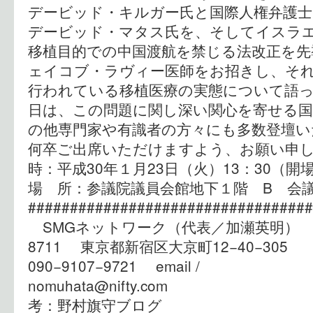
デービッド・キルガー氏と国際人権弁護士
デービッド・マタス氏を、そしてイスラ
移植目的での中国渡航を禁じる法改正を先
ェイコブ・ラヴィー医師をお招きし、そ
行われている移植医療の実態について語
日は、この問題に関し深い関心を寄せる国
の他専門家や有識者の方々にも多数登壇い
何卒ご出席いただけますよう、お願い申
時：平成30年１月23日（火）13：30（開場
場 所：参議院議員会館地下１階 B 会議
##################################
SMGネットワーク（代表／加瀬英明） tel&f
8711 東京都新宿区大京町12−40−
090−9107−9721 email /
nomuhata@nifty.com 
考：野村旗守ブログ