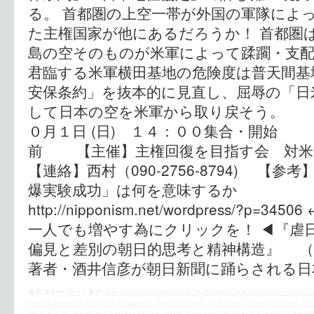
る。 首都圏の上空一帯が外国の軍隊によ
た主権国家が他にあるだろうか！ 首都圏
島の空そのものが米軍によって蹂躙・支
君臨する米軍横田基地の危険度は普天間基
安保条約」を抜本的に見直し、屈辱の「日
して日本の空を米軍から取り戻そう。 
０月１日 (日) １４：００集合・開始
前 【主催】主権回復を目指す会 
【連絡】西村（090-2756-8794) 【参
爆実験成功」は何を意味するか
http://nipponism.net/wordpress/?
一人でも増やす為にクリックを！ ◀︎『虐
偏見と差別の朝日的思考と精神構造』 
著者・酒井信彦が朝日新聞に踊らされる日
カテゴリー:
時評
|
タグ:
anti-Japanese propaganda
,
CCP
,
Deception and Diplomacy: The US J
Kono Statement of 1993
,
LDP
,
Niopponism
,
Nobuhiko Sakai
,
North Korea
,
Shuhei Nishimura
,
The