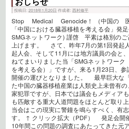
おしらせ
投稿日:
2018年1月20日
作成者:
西村修平
Stop Medical Genocide！ （中
「中国における臓器移植を考える会」発足
SMGネットワーク) 謹啓 平素は格別の
上げます。 さて、昨年7月の第1回発起人
起人会、そして11月には地方議員の会と
ねてまいりました当「SMGネットワーク
を考える会）」ですが、来る1月23日、
開催の運びとなりました。 最早巨大な
た中国の臓器移植産業は人類史上未曾有の
家犯罪ですが、日本では議会もメディア
も匹敵する重大人道問題をほとんど取り
当会はこの現実に警鐘を鳴らすべく、有
す。 ↑ クリック拡大（PDF） 発足会
10年間この問題の調査にあたってきた元