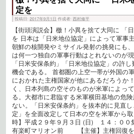
定を
投稿日:
2017年9月1日
作成者:
西村修平
【街頭演説会】檄！小異を捨て大同に 「
を 日本は「日米地位協定」によって軍事
朝鮮の核開発やミサイル発射の挑発にも
は何一つ独自の軍事行動はとれないのが
「日米安保条約」「日米地位協定」の許し
機会である。 首都圏の上空一帯が外国の
におかれた主権国家が他にあるだろうか！
く、日本列島の空そのものが米軍によっ
る。大都市に君臨する米軍横田基地の危険
ない。「日米安保条約」を抜本的に見直し
定」を全面改定して日本の空を米軍から
時】平成２９年９月３日 (日) １４：
有楽町マリオン前 【主催】主権回復を