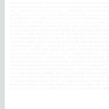
Sakai
,
Shuhei Nishimura
,
THAAD
,
The International Military Tribunal for the Far East
,
The Society
Security Treaty
,
Trump Jerusalem Israel
,
U.S. military base
,
U.S.–Japan Status of Forces Agree
体制
,
「主権回復記念日」を考えるシンポジウム
,
「主権回復記念日」を考える国民会議
,
か
ぬ 大和魂
,
イージス・アショア
,
エルサレム首都宣言
,
オスプレイ墜落
,
オランダ・ハーグ
,
階
,
シナ侵略主義
,
トランプ大統領
,
トランプ政権下での対米自立と主権回復を考える
,
ドナ
ツマスの旗
,
マスコミ軍需産業
,
マスゴミ
,
マスメディア
,
ヤルタ・ポツダム
,
ヤルタ会談
,
レ
回復を目指す会
,
主権回復記念日
,
主権国家
,
事実を挙げて道理を説く
,
何が日米同盟だ！日
想
,
保守
,
偏向報道
,
偏見と差別の朝日的思考と精神構造
,
偽善
,
利害調整集団
,
利権分配集団
密な連携の下、北朝鮮に更なる圧力を加える
,
国益
,
国連
,
国連安保理
,
国連憲章５１条 自
題を考える愛国者連絡会
,
売国
,
大和魂
,
大東亜戦争
,
太平洋戦争
,
安倍・自民党政権
,
安倍晋
立実行委員会
,
尖閣諸島
,
屈服外交
,
山口祐二郎
,
強固な日米同盟
,
徹通塾
,
憂国我道会
,
戦後
「主権回復記念式典」を検証する
,
敗戦を総括できない日本人
,
敗戦国
,
日本の主権外交
,
日
きだ トルーマン
,
日本侵略三段階論
,
日本未来の会
,
日本民族
,
日本軍性奴隷制を裁く女性国
っ怪
,
日米地位協定
,
日米地位協定 第１７条 ３項（a）
,
日米安保
,
有楽町マリオン前
,
朝
村三浩
,
本当は憲法より大切な「日米地位協定入門」
,
東アジアの軍事情勢
,
東京大空襲
,
東
問題
,
横田空域
,
檄！小異を捨て大同に 「日米地位協定」の全面改定を
,
歴史認識
,
民族派
,
沖縄米軍基地
,
河野談話の白紙撤回を求める市民の会
,
社会の不条理
,
米中は侵略の“同盟国”
米中韓が結託する反日統一戦線
,
米国の戦争犯罪に時効はない
,
米朝首脳会談
,
米軍へリ事故
料タンク投棄
,
米軍横田基地
,
米軍機事故
,
米軍管制下
,
米軍駐留経費の全額負担
,
精神侵略
,
公連立
,
自民党
,
自民党の売国外交
,
自民党本部前 定例街宣
,
自虐史観
,
自衛隊
,
芝田晴彦
,
英
宣
,
街宣告知
,
街頭演説会
,
西村修平
,
西村修平ブログ
,
親米保守
,
謝罪外交
,
軍事侵略行為
,
軍
明調査
,
金正恩
,
鎮魂の祈りは絶へず幾夏も靖國神社に蝉鳴き止まず
,
隷属国家
,
靖国
,
領土
担
,
高江ヘリパッド問題
,
２０１８年度 防衛予算
,
ＣＨ５３Ｅ
,
Ｆ３５戦闘機
|
コメントは受