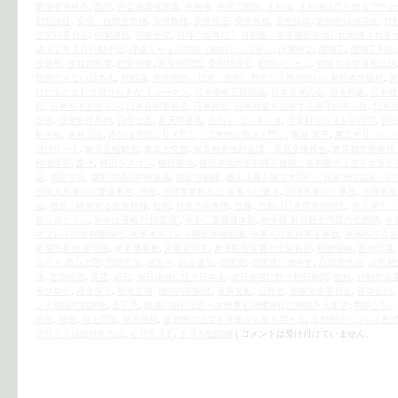
愛国者連絡会
,
売国
,
外交保護権放棄
,
外務省
,
外国の軍隊
,
大和魂
,
大和魂は己を飾るアクセ
戦犯法廷
,
安倍・自民党政権
,
安倍政権
,
安倍晋三
,
安倍首相
,
安全保障
,
定例街頭演説会
,
対
立実行委員会
,
尖閣諸島
,
屈服外交
,
屈辱の屈辱だ！ 首都圏（米軍横田基地）に配備される
成３１年２月行動予定
,
弾道ミサイル防衛（BMD）システム
,
従属外交
,
徴用工
,
徴用工判決
徹通塾
,
性奴隷制度
,
慰安婦像
,
慰安婦問題
,
憂国我道会
,
戦後レジーム
,
戦後７０年首相談話
総括できない日本人
,
敗戦国
,
新原昭治『日米「密約」外交と人民の戦い』新日本出版社
,
新
けだものとして扱うべきだ トルーマン
,
日本侵略三段階論
,
日本未来の会
,
日本民族
,
日本独
廷
,
日米ガイドライン
,
日米合同委員会
,
日米同盟
,
日米同盟を信奉する保守の奇っ怪
,
日米
安保
,
日米安保条約
,
日韓合意
,
普天間基地
,
月刊 レコンキスタ
,
有楽町マリオン前街宣
,
朝
鮮半島
,
木村三浩
,
本当は憲法より大切な「日米地位協定入門」
,
李花 業平
,
東京オリンピッ
飛行ルート
,
東京五輪妨害
,
東京大空襲
,
東京都基地対策課・意見交換報告
,
東京都市整備局
民地体制
,
業平
,
横田ラプコン
,
横田基地
,
横田基地の管制権を撤廃、首都圏の上空を米軍か
題
,
横田空域
,
横田空域の即時返還
,
横田管制権
,
檄！小異を捨て大同に「日米地位協定」の
沖国大米軍ヘリ墜落事件
,
沖縄
,
沖縄県東村高江 米軍ヘリ墜落
,
沖縄米軍ヘリ事故
,
沖縄米軍
会
,
燃焼・爆発する民族精神
,
短歌
,
社会の不条理
,
竹島
,
竹島は日本固有の領土
,
第２弾！「
取り戻そう」
,
米中は侵略の“同盟国”
,
米中二重隷属体制
,
米中韓 対日歴史問題の包囲網
,
米
スプレイの首都圏飛行
,
米軍オスプレイ横田基地配備
,
米軍ヘリ窓枠落下事故
,
米軍ヘリＣＨ
軍横田基地 管制権
,
米軍機事故
,
米軍管制下
,
米軍駐留経費の全額負担
,
精神侵略
,
精神奴隷
ルート 都心上空
,
羽田空港
,
習近平
,
自公連立
,
自民党
,
自民党に物申す
,
自民党大会
,
自民党
隊
,
芝田晴彦
,
英霊
,
虐日
,
虐日偽善に狂う日本人
,
虐日偽善に狂う朝日新聞
,
血税
,
行動する
平ブログ
,
親米保守
,
観光立国
,
議院内閣制度
,
軍事支配
,
辺野古
,
運輸安全委員会
,
選挙公約
,
ント原因究明調査
,
金正恩
,
鎮魂の祈りは絶へず幾夏も靖國神社に蝉鳴き止まず
,
際限がない
靖国
,
韓国
,
領土問題
,
領海侵犯
,
首都圏の上空を米軍から取り戻そう
,
首都圏オスプレイ配
２月２２日は竹島の日
,
ＣＨ５３Ｅ
,
Ｆ３５戦闘機
|
コメントは受け付けていません。