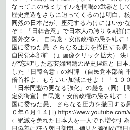
なってこの核ミサイルを恫喝の武器とし
歴史捏造をさらに迫ってくるのは明白。
同然の日本だが、座死するわけにはいか
ぞ！ 「日韓合意」で日本人の誇りを朝鮮
国外交を。 自民党・安倍政権の愚を糺す！
国に委ねた愚, さらなる圧力を撤回する
自民党本部前 （↓ 画像クリック拡大） 
が“忘却”した慰安婦問題の歴史捏造と 日
した「日韓合意」の糾弾 （自民党本部前 平
倍首相よ、もういい加減にせよ！ 「１０
「日米同盟の更なる強化」の愚を（同) 【
定例街宣】自民党・安倍政権の愚を糺す！
国に委ねた愚、 さらなる圧力を撤回する愚
０年６月１４日) https://www.youtube.com/w
←絶滅を免れた日本人を一人でも増やす為に
日偽善に狂う朝日新聞―偏見と差別の朝