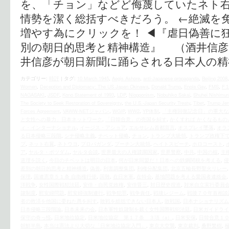
を、「チョン」などど侮蔑していたネト
情勢を潔く総括すべきだろう。 ←絶滅を
増やす為にクリックを！ ◀︎『虐日偽善に
別の朝日的思考と精神構造』 （酒井信彦
井信彦が朝日新聞に踊らされる日本人の精
カテゴリー:
時評
|
タグ:
10 March 1945
,
Aegis Ashore
,
anti-Japanese propaganda
,
Beijing 2008
Women
,
Deception and Diplomacy: The US Japan Okinawa
,
Donald Trump
,
Enola Gay
,
FMS
,
F
NAGASAKI
,
JSDF
,
Kono Statement of 1993
,
LDP
,
Niopponism
,
Nobuhiko Sakai
,
Shuhei Nishimur
The Society to Seek Restoration of Sovereignty
,
the U.S.‐Japan Security Treaty
,
Tibet
,
Trump Jer
Forces Agreement
,
VAWW-NETジャパン
,
WGIP
,
WW2
,
YP体制
,
「主権回復記念日」の重大な
と女性への暴力」日本ネットワーク
,
「日韓合意」の売国を糾す
,
かくすれば かくなるもの
ィ・インターナショナル
,
イージス・アショア
,
エルサレム首都宣言
,
オスプレイ墜落
,
オラ
る日本侵略三段階
,
シナ侵略主義
,
チベット侵略
,
チョン
,
トランプ大統領
,
トランプ政権下
プ
,
ネット右翼
,
ネトウヨ
,
プロパガンダ
,
プーチン大統領
,
ヘイトスピーチ
,
ホロコースト
,
ア
,
ヤルタ・ポツダム
,
ヤルタ会談
,
世界最大の人権蹂躙国家
,
世界警察
,
中共
,
中国の核
,
主
道理を説く
,
今日のチベットは明日の日本
,
何が日米同盟だ！日本への鉄鋼関税を考える
,
侵
差別の朝日的思考と精神構造
,
偽善
,
利害調整集団
,
利権分配集団
,
北京五輪長野聖火リレー
保理
,
国連憲章５１条 自衛権行使
,
国難
,
在日米軍
,
在特会
,
基地問題を考える愛国者連絡会
洋戦争
,
女性国際戦犯法廷
,
安倍・自民党政権
,
安倍晋三
,
対日歴史捏造
,
対米自立実行委員
隷制度
,
慰安婦問題
,
慰安婦強制連行
,
戦争犯罪
,
戦争責任
,
戦後レジーム
,
戦後７０年首相談
者の救済を他国に委ねた愚を糾す
,
敗戦を総括できない日本人
,
敗戦国
,
日本ナショナリズム
日本侵略三段階論
,
日本未来の会
,
日本軍性奴隷制を裁く女性国際戦犯法廷
,
日米ガイドライ
保守の奇っ怪
,
日米地位協定
,
日米地位協定 第１７条 ３項（a）
,
日米安保
,
日韓合意１
朝鮮半島
,
本当は憲法より大切な「日米地位協定入門」
,
東京大空襲
,
東京裁判
,
桑野繁樹
,