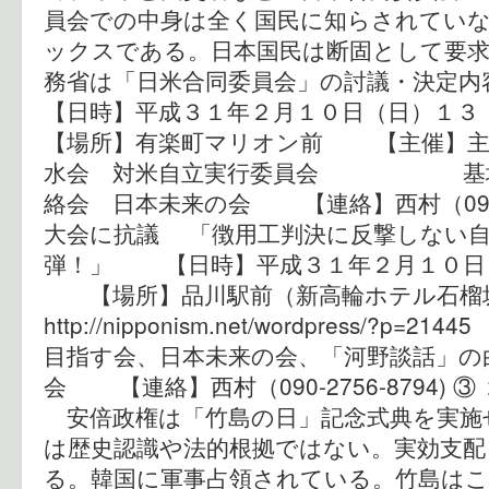
員会での中身は全く国民に知らされてい
ックスである。日本国民は断固として要
務省は「日米合同委員会」の討議・決
【日時】平成３１年２月１０日（日）
【場所】有楽町マリオン前 【主催】主
水会 対米自立実行委員会 基地
絡会 日本未来の会 【連絡】西村（090-27
大会に抗議 「徴用工判決に反撃しない
弾！」 【日時】平成３１年２月１０日（
【場所】品川駅前（新高輪ホテ
http://nipponism.net/wordpress/
目指す会、日本未来の会、「河野談話」の
会 【連絡】西村（090-2756-8794)
安倍政権は「竹島の日」記念式典を実施せ
は歴史認識や法的根拠ではない。実効支配
る。韓国に軍事占領されている。竹島はこ