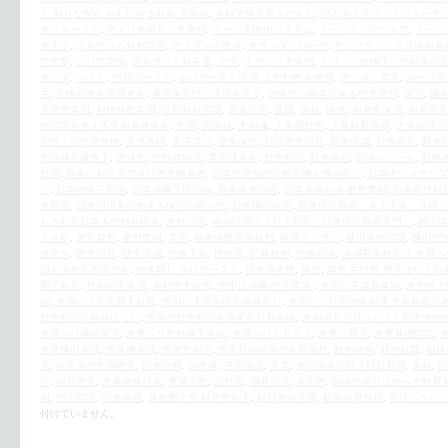
と 知りながら やむにやまれぬ 大和魂
,
それで何人死んだんだ
,
アムネスティ・インターナ
カファースト
,
アメリカ国立公文書館
,
イージスBMDシステム
,
イージス・アショア
,
イージ
ガティ
,
エルサレム首都宣言
,
オスプレイ墜落
,
オランダ・ハーグ
,
サンフランシスコ講和条
ア攻撃
,
シリア空爆
,
チルコット報告書
,
デモ
,
トランプ大統領
,
トランプ政権下での対米自
ガンダ
,
ヘイト
,
ホロコースト
,
ホロコースト語源 ユダヤ教 全燔祭
,
ポツダム宣言
,
ポーツマ
共
,
主権回復を目指す会
,
事実を挙げて道理を説く
,
侵略性の根本にある中華思想
,
保守
,
偏
害調整集団
,
利権分配集団
,
北朝鮮核問題
,
原爆投下
,
反日
,
国益
,
国連
,
国連安保理
,
国連憲章
地問題を考える愛国者連絡会
,
売国
,
売国奴
,
大和魂
,
大東亜戦争
,
大量殺戮兵器
,
大量破壊兵
安倍・自民党政権
,
安倍政権
,
安倍晋三
,
安全保障
,
対日歴史捏造
,
対米従属
,
対米自立
,
対米
島長崎原爆投下
,
徹通塾
,
性奴隷制度
,
憂国我道会
,
戦争犯罪
,
戦争責任
,
戦後レジーム
,
戦略
戦国
,
日本におけるアメリカ軍機事故
,
日本の空なのに航空機が飛べない
,
日本ナショナリズ
ン
,
日本侵略三段階
,
日本侵略三段階論
,
日本未来の会
,
日本未来の会 桑野繁樹
,
日本軍性奴
米同盟
,
日米同盟を信奉する保守の奇っ怪
,
日米地位協定
,
日米地位協定 第１７条 ３項（
らされる日本人の精神構造
,
木村三浩
,
本当は憲法より大切な「日米地位協定入門」
,
村山談
７４年
,
東京裁判
,
桑野繁樹
,
業平
,
極東国際軍事裁判
,
横田ラプコン
,
横田基地問題
,
横田空
改定を
,
歴史捏造
,
歴史認識
,
民族主義
,
民族派
,
民族精神
,
民族自決
,
沖縄県東村高江 米軍ヘ
回を求める市民の会
,
焼き殺し ホロコースト
,
焼夷弾攻撃
,
燔祭
,
燔祭 生け贄 獣ではなく日
襲である
,
社会の不条理
,
第45代大統領
,
米中は侵略の“同盟国”
,
米中二重隷属体制
,
米中韓 
線
,
米国による民間人殺戮
,
米国に人道を語る資格なし
,
米国のシリア侵略糾弾 大量殺戮兵
戦争犯罪に時効はない
,
米国の戦争犯罪を許すな行動会議
,
米国国立ホロコースト記念博物
米軍ヘリ備品落下
,
米軍ヘリ窓枠落下事故
,
米軍ヘリＣＨ５３
,
米軍占領下
,
米軍基地問題
,
米軍横田基地
,
米軍機基地
,
米軍管制下
,
米軍駐留経費の全額負担
,
精神侵略
,
精神奴隷
,
絨毯
党
,
自民党の売国外交
,
自虐史観
,
自衛隊
,
芝田晴彦
,
英霊
,
虐日偽善に狂う朝日新聞
,
血税
,
街
守
,
謝罪外交
,
軍事侵略行為
,
軍事支配
,
辺野古
,
酒井信彦
,
金正恩
,
鎮魂の祈りは絶へず幾夏
国
,
領土問題
,
領海侵犯
,
首都圏上空 航空管制下
,
駐日米国大使
,
駐留経費負担
,
高江ヘリパ
付けていません。