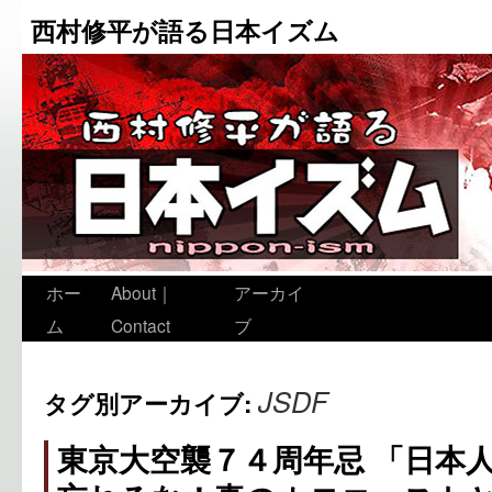
西村修平が語る日本イズム
ホー
About｜
アーカイ
ム
Contact
ブ
JSDF
タグ別アーカイブ:
東京大空襲７４周年忌 「日本