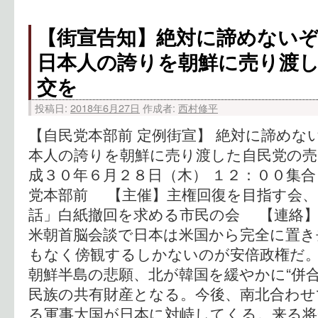
【街宣告知】絶対に諦めないぞ
日本人の誇りを朝鮮に売り渡
交を
投稿日:
2018年6月27日
作成者:
西村修平
【自民党本部前 定例街宣】 絶対に諦めな
本人の誇りを朝鮮に売り渡した自民党の
成３０年６月２８日（木） １２：００集
党本部前 【主催】主権回復を目指す会、
話」白紙撤回を求める市民の会 【連絡】西村（0
米朝首脳会談で日本は米国から完全に置き
もなく傍観するしかないのが安倍政権だ
朝鮮半島の悲願、北が韓国を緩やかに“併
民族の共有財産となる。今後、南北合わせ
る軍事大国が日本に対峙してくる。来る将