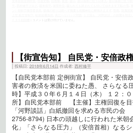
党本部前定例街宣
,
自虐史観
,
自衛隊
,
英霊
,
虐日
,
虐日偽善に狂う日本人
,
虐日偽善に狂う朝
平
,
西村修平ブログ
,
親米保守
,
謝罪外交
,
蹴られても踏まれても付いてゆきます下駄の雪
,
ン）朝鮮労働党委員長
,
鎮魂の祈りは絶へず幾夏も靖國神社に蝉鳴き止まず
,
防衛
,
隷属国家
上空 航空管制下
,
駐留経費負担
,
高江ヘリパッド問題
,
１２回も「河野談話」の踏襲を明言
Ｆ３５戦闘機
|
コメントは受け付けていません。
【街宣告知】 自民党・安倍政
投稿日:
2018年6月14日
作成者:
西村修平
【自民党本部前 定例街宣】 自民党・安倍
害者の救済を米国に委ねた愚、 さらなる
時】平成３０年６月１４日（木） １２：
所】自民党本部前 【主催】主権回復を目
「河野談話」白紙撤回を求める市民の会 【
2756-8794) 日本の頭越しに行われた
化」「さらなる圧力」（安倍首相）なるシ