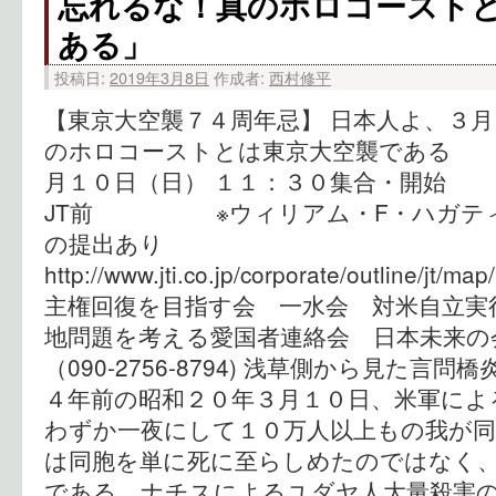
忘れるな！真のホロコースト
ある」
投稿日:
2019年3月8日
作成者:
西村修平
【東京大空襲７４周年忌】 日本人よ、３月
のホロコーストとは東京大空襲である 
月１０日（日） １１：３０集合・開始 
JT前 ※ウィリアム・F・ハガティ
の提出あり
http://www.jti.co.jp/corporate/outline/
主権回復を目指す会 一水会 対
地問題を考える愛国者連絡会 日本未来
（090-2756-8794) 浅草側から見た言
４年前の昭和２０年３月１０日、米軍によ
わずか一夜にして１０万人以上もの我が同
は同胞を単に死に至らしめたのではなく
である。ナチスによるユダヤ人大量殺害