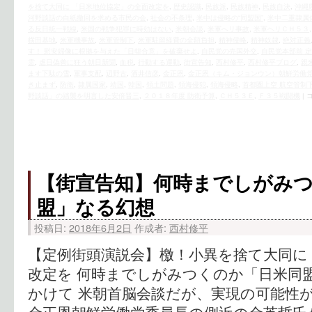
を捨て大同に 「日米地位協定」の全面改定を
,
歴史認識
,
民族派
,
民族精神
,
民族自決
,
沖縄
河野談話の白紙撤回を求める市民の会
,
社会の不条理
,
米中は侵略の“同盟国”
,
米中二重隷属
る反日統一戦線
,
米国の戦争犯罪に時効はない
,
米朝会談
,
米軍へリ事故
,
米軍ヘリＣＨ５３
横田基地
,
米軍機事故
,
米軍管制下
,
米軍駐留経費の全額負担
,
精神侵略
,
精神奴隷
,
絶対正義
す！ 慰安婦像に根拠を与えた「日韓合意」を破棄せよ
,
自民党の売国外交
,
自民党本部前 
霊
,
虐日偽善に狂う朝日新聞
,
血税
,
行動する運動
,
街宣告知
,
西村修平
,
西村修平ブログ
,
親
ます下駄の雪
,
軍事支配
,
辺野古
,
酒井信彦
,
金正恩
,
金正恩（キム・ジョンウン）朝鮮労働
き止まず
,
防衛
,
隷属国家
,
靖国
,
韓国
,
領土問題
,
領海侵犯
,
領海侵略
,
首都圏上空 航空管制
野談話」の踏襲を明言した安倍晋三
,
２０１８年度 防衛予算
,
ＣＨ５３Ｅ
,
Ｆ３５戦闘機
|
【街宣告知】何時までしがみ
盟」なる幻想
投稿日:
2018年6月2日
作成者:
西村修平
【定例街頭演説会】檄！小異を捨て大同に
改定を 何時までしがみつくのか「日米同
かけて 米朝首脳会談だが、実現の可能性