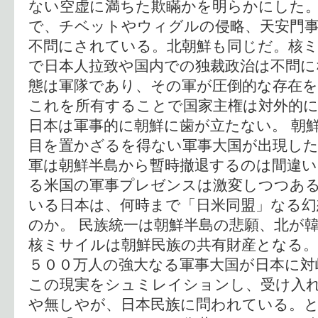
ない空虚に満ちた欺瞞かを明らかにした。
で、チベットやウィグルの侵略、天安門
不問にされている。北朝鮮も同じだ。核
で日本人拉致や国内での独裁政治は不問に
態は軍隊であり、その軍が圧倒的な存在
これを所有することで国家主権は対外的
日本は軍事的に朝鮮に歯が立たない。 朝
目を置かざるを得ない軍事大国が出現し
軍は朝鮮半島から暫時撤退するのは間違
る米国の軍事プレゼンスは激変しつつあ
いる日本は、何時まで「日米同盟」なる
のか。 民族統一は朝鮮半島の悲願、北が韓
核ミサイルは朝鮮民族の共有財産となる。
５００万人の強大なる軍事大国が日本に対
この現実をシュミレイションし、受け入
や無しやが、日本民族に問われている。