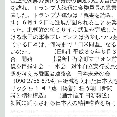
金正恩朝鮮労働党委員長の側近の金英哲氏
を訪れ、トランプ大統領に金委員長の親
表した。トランプ大統領は「親書を読み、
す）６月１２日に進展が図られることを
った。北朝鮮の核ミサイル武装が完成し
ける米国の軍事プレゼンスは激変しつつ
ている日本は、何時まで「日米同盟」な
いのか。 【日時】平成３０年６月３
合・開始 【場所】有楽町マリオン
復を目指す会 一水会 対米自立
題を考える愛国者連絡会 日本未来の
（090-2756-8794) ←絶滅を免れた
リックを！ ◀︎『虐日偽善に狂う朝日新聞
考と精神構造』 （酒井信彦 日新報道）
新聞に踊らされる日本人の精神構造を解く
カテゴリー:
時評
|
タグ:
10 March 1945
,
Aegis Ashore
,
Bombing of Tokyo 1945
,
CH53E
,
Decep
Trump
,
Enola Gay
,
FMS
,
F１６戦闘機 燃料タンク投棄
,
GHQ
,
HIROSHIMA NAGASAKI
,
JSDF
,