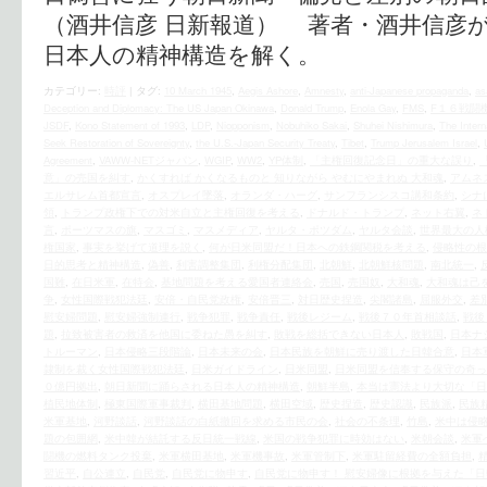
（酒井信彦 日新報道） 著者・酒井信彦
日本人の精神構造を解く。
カテゴリー:
時評
|
タグ:
10 March 1945
,
Aegis Ashore
,
Amnesty
,
anti-Japanese propaganda
,
as
Deception and Diplomacy: The US Japan Okinawa
,
Donald Trump
,
Enola Gay
,
FMS
,
F１６戦闘
JSDF
,
Kono Statement of 1993
,
LDP
,
Niopponism
,
Nobuhiko Sakai
,
Shuhei Nishimura
,
The Interna
Seek Restoration of Sovereignty
,
the U.S.‐Japan Security Treaty
,
Tibet
,
Trump Jerusalem Israel
,
Agreement
,
VAWW-NETジャパン
,
WGIP
,
WW2
,
YP体制
,
「主権回復記念日」の重大な誤り
,
意」の売国を糾す
,
かくすれば かくなるものと 知りながら やむにやまれぬ 大和魂
,
アムネ
エルサレム首都宣言
,
オスプレイ墜落
,
オランダ・ハーグ
,
サンフランシスコ講和条約
,
シナ
領
,
トランプ政権下での対米自立と主権回復を考える
,
ドナルド・トランプ
,
ネット右翼
,
ネ
言
,
ポーツマスの旗
,
マスゴミ
,
マスメディア
,
ヤルタ・ポツダム
,
ヤルタ会談
,
世界最大の人
権国家
,
事実を挙げて道理を説く
,
何が日米同盟だ！日本への鉄鋼関税を考える
,
侵略性の根
日的思考と精神構造
,
偽善
,
利害調整集団
,
利権分配集団
,
北朝鮮
,
北朝鮮核問題
,
南北統一
,
国難
,
在日米軍
,
在特会
,
基地問題を考える愛国者連絡会
,
売国
,
売国奴
,
大和魂
,
大和魂は己
争
,
女性国際戦犯法廷
,
安倍・自民党政権
,
安倍晋三
,
対日歴史捏造
,
尖閣諸島
,
屈服外交
,
差
慰安婦問題
,
慰安婦強制連行
,
戦争犯罪
,
戦争責任
,
戦後レジーム
,
戦後７０年首相談話
,
戦後
題
,
拉致被害者の救済を他国に委ねた愚を糾す
,
敗戦を総括できない日本人
,
敗戦国
,
日本ナ
トルーマン
,
日本侵略三段階論
,
日本未来の会
,
日本民族を朝鮮に売り渡した日韓合意
,
日本
隷制を裁く女性国際戦犯法廷
,
日米ガイドライン
,
日米同盟
,
日米同盟を信奉する保守の奇っ
０億円拠出
,
朝日新聞に踊らされる日本人の精神構造
,
朝鮮半島
,
本当は憲法より大切な「日
植民地体制
,
極東国際軍事裁判
,
横田基地問題
,
横田空域
,
歴史捏造
,
歴史認識
,
民族派
,
民族
米軍基地
,
河野談話
,
河野談話の白紙撤回を求める市民の会
,
社会の不条理
,
竹島
,
米中は侵略
題の包囲網
,
米中韓が結託する反日統一戦線
,
米国の戦争犯罪に時効はない
,
米朝会談
,
米軍
闘機の燃料タンク投棄
,
米軍横田基地
,
米軍機事故
,
米軍管制下
,
米軍駐留経費の全額負担
,
習近平
,
自公連立
,
自民党
,
自民党に物申す
,
自民党に物申す！ 慰安婦像に根拠を与えた「