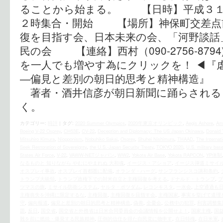
ることから始まる。 【日時】平成３１
２時集合・開始 【場所】神保町交差
復を目指す会、日本未来の会、「河野談話
民の会 【連絡】西村（090-2756-879
を一人でも増やす為にクリックを！ ◀︎『
―偏見と差別の朝日的思考と精神構造』 
著者・酒井信彦が朝日新聞に踊らされる
く。
カテゴリー:
時評
|
タグ:
2020 Summer Olympics
,
2020年東京オリンピック
,
Aegis Ashore
,
Am
Boeing V-22 Osprey
,
CH53E
,
CV-22
,
Deception and Diplomacy: The US Japan Okinawa
,
Donald 
Mitsuhiro Kimura
,
Niopponism
,
Nobuhiko Sakai
,
Osprey
,
Shuhei Nishimura
,
THAAD
,
The Internati
Seek Restoration of Sovereignty
,
the U.S.‐Japan Security Treaty
,
TOKYO 2020
,
U.S. military bas
States Air Force
,
V-22
,
VAWW-NETジャパン
,
WW2
,
Yokota Air Base
,
Yokota RAPCON
,
YP体制
なるものと 知りながら やむにやまれぬ 大和魂
,
イージス・アショア
,
イージス弾道ミサイ
オスプレイ事故
,
オスプレイ首都圏に配備
,
オランダ・ハーグ
,
サンフランシスコ講和条約
,
トランプ大統領
,
トランプ政権下での対米自立と主権回復を考える
,
ドナルド・トランプ
,
ブ
ツマスの旗
,
ミサイル防衛システム
,
ヤルタ・ポツダム
,
レコンキスタ
,
一水会
,
上空通過も
主権喪失を沖縄に限定するな
,
主権回復
,
主権回復を目指す会
,
主権国家
,
事実を挙げて道理
守
,
偏向報道
,
偏見と差別の朝日的思考と精神構造
,
偽善
,
全憂会
,
公務中の犯罪
,
利害調整集
題
,
反日
,
国交省
,
国交省と外務省は日米合同委員会の会議情報を公開せよ！
,
国家主権
,
国
難を前に燃焼・爆発する民族精神
,
圧倒的信任を得た自民党に物申す
,
在日特権
,
在日米軍
,