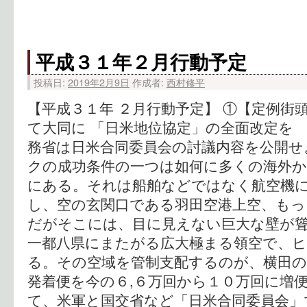
平成３１年２月行動予定
投稿日:
2019年2月9日
作成者:
西村修平
【平成３１年 ２月行動予定】 ①【定例街
て大同に 「日米地位協定」の全面改定を
務省は日米合同委員会の討議内容を公開せ
クの成功条件の一つは如何に多くの海外
にある。それは船舶などではなく航空機
し、空の玄関口である羽田空港上空、もっ
だがそこには、目に見えない巨大な壁が
一都八県にまたがる広大極まる領空で、
る。その空域を管制支配するのが、横田の
発着便を今の６,６万回から１０万回に増
て、米軍と国交省など「日米合同委員会」