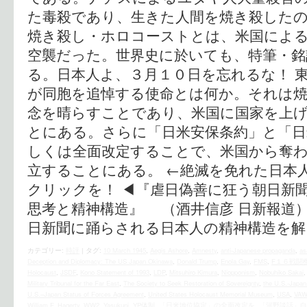
た毒殺であり、生きた人間を焼き殺した
焼き殺し・ホロコーストとは、米国によ
空襲だった。世界史に於いても、特筆・銘
る。日本人よ、３月１０日を忘れるな！ 
が同胞を追悼する使命とは何か。それは
念を晴らすことであり、米国に国家を上
とにある。さらに「日米安保条約」と「日
しくは全面改定することで、米国から奪
立することにある。 ←絶滅を免れた日本
クリックを！ ◀︎『虐日偽善に狂う朝日新
思考と精神構造』 （酒井信彦 日新報道
日新聞に踊らされる日本人の精神構造を解
カテゴリー:
時評
|
タグ:
10 March 1945
,
Aegis Ashore
,
Amnesty
,
anti-Japanese propaganda
,
as
Deception and Diplomacy: The US Japan Okinawa
,
Donald Trump
,
Enola Gay
,
FMS
,
F１６戦闘
Holocaust
,
JSDF
,
Kono Statement of 1993
,
LDP
,
Mitsuhiro Kimura
,
Niopponism
,
Nobuhiko Sakai
Military Tribunal for the Far East
,
The Society to Seek Restoration of Sovereignty
,
the U.S.‐Japan 
U.S.–Japan Status of Forces Agreement
,
United States Holocaust Memorial Museum
,
USA
,
VA
William F. Hagerty
,
WW2
,
Yasukuni
,
YP体制
,
「日米地位協定」の全面改定を
,
「河野談話」白