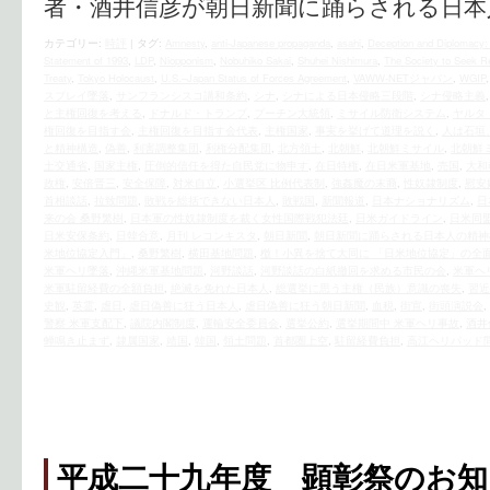
者・酒井信彦が朝日新聞に踊らされる日本
カテゴリー:
時評
|
タグ:
Amnesty
,
anti-Japanese propaganda
,
asahi
,
Deception and Diplomacy
Statement of 1993
,
LDP
,
Niopponism
,
Nobuhiko Sakai
,
Shuhei Nishimura
,
The Society to Seek Re
Treaty
,
Tokyo Holocaust
,
U.S.–Japan Status of Forces Agreement
,
VAWW-NETジャパン
,
WGIP
スプレイ墜落
,
サンフランシスコ講和条約
,
シナ
,
シナによる日本侵略三段階
,
シナ侵略主義
と主権回復を考える
,
ドナルド・トランプ
,
プーチン大統領
,
ミサイル防衛システム
,
ヤルタ
権回復を目指す会
,
主権回復を目指す会代表
,
主権国家
,
事実を挙げて道理を説く
,
人は石垣
と精神構造
,
偽善
,
利害調整集団
,
利権分配集団
,
北方領土
,
北朝鮮
,
北朝鮮ミサイル
,
北朝鮮
土交通省
,
国家主権
,
圧倒的信任を得た自民党に物申す
,
在日特権
,
在日米軍基地
,
売国
,
大和
政権
,
安倍晋三
,
安全保障
,
対米自立
,
小選挙区 比例代表制
,
強姦魔の末裔
,
性奴隷制度
,
慰安
首相談話
,
拉致問題
,
敗戦を総括できない日本人
,
敗戦国
,
新聞報道
,
日本ナショナリズム
,
日
来の会 桑野繁樹
,
日本軍の性奴隷制度を裁く女性国際戦犯法廷
,
日米ガイドライン
,
日米同
日米安保条約
,
日韓合意
,
月刊 レコンキスタ
,
朝日新聞
,
朝日新聞に踊らされる日本人の精神
米地位協定入門」
,
桑野繁樹
,
横田基地問題
,
檄！小異を捨て大同に 「日米地位協定」の全
米軍ヘリ墜落
,
沖縄米軍基地問題
,
河野談話
,
河野談話の白紙撤回を求める市民の会
,
米軍ヘ
米軍駐留経費の全額負担
,
絶滅を免れた日本人
,
総選挙に思う主権（民族）意識の喪失
,
習近
史観
,
英霊
,
虐日
,
虐日偽善に狂う日本人
,
虐日偽善に狂う朝日新聞
,
血税
,
街宣
,
街頭演説会
,
警察 米軍支配下
,
議院内閣制度
,
運輸安全委員会
,
選挙公約
,
選挙期間中 米軍ヘリ事故
,
酒井
蝉鳴き止まず
,
隷属国家
,
靖国
,
韓国
,
領土問題
,
首都圏上空
,
駐留経費負担
,
高江ヘリパッド
平成二十九年度 顕彰祭のお知