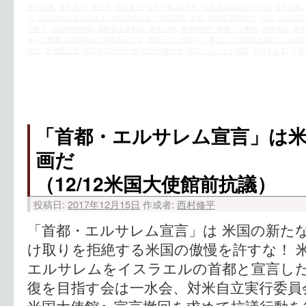
翁長知事
,
翁長雄志
,
習近平
,
自公連立
,
自民一強
,
自民党
,
自民党本部前定例街宣
,
自民圧勝
,
日
,
虐日偽善に狂う日本人
,
虐日偽善に狂う朝日新聞
,
血税
,
衆議院選挙2017
,
街宣
,
街頭演説
支配下
,
議院内閣制度
,
運輸安全委員会
,
選挙公約
,
選挙期間中 米軍ヘリ事故
,
酒井信彦
,
重
絶へず幾夏も靖國神社に蝉鳴き止まず
,
際限がない米軍ヘリ事故と「日米地位協定」の屈辱
宣言
,
首都圏上空
,
駐日本国米国大使
,
駐留経費負担
,
高江ヘリパッド問題
,
ＣＨ５３Ｅ
,
ＴＢ
「首都・エルサレム宣言」は
画だ
（12/12米国大使館前抗議）
投稿日:
2017年12月15日
作成者:
西村修平
「首都・エルサレム宣言」は 米国の新たな
け取りを拒絶する米国の傲慢を許すな！ 
エルサレムをイスラエルの首都と宣言し
復を目指す会は一水会、対米自立実行委員