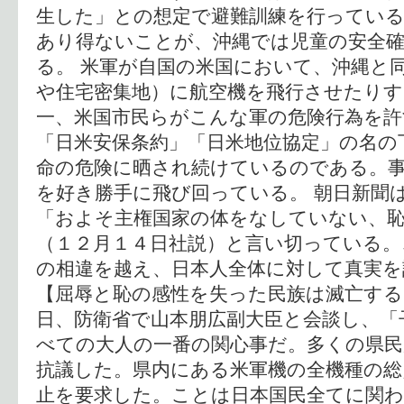
生した」との想定で避難訓練を行ってい
あり得ないことが、沖縄では児童の安全
る。 米軍が自国の米国において、沖縄と
や住宅密集地）に航空機を飛行させたり
一、米国市民らがこんな軍の危険行為を
「日米安保条約」「日米地位協定」の名の
命の危険に晒され続けているのである。
を好き勝手に飛び回っている。 朝日新聞
「およそ主権国家の体をなしていない、
（１２月１４日社説）と言い切っている。
の相違を越え、日本人全体に対して真実
【屈辱と恥の感性を失った民族は滅亡する
日、防衛省で山本朋広副大臣と会談し、「
べての大人の一番の関心事だ。多くの県
抗議した。県内にある米軍機の全機種の総
止を要求した。ことは日本国民全てに関わ