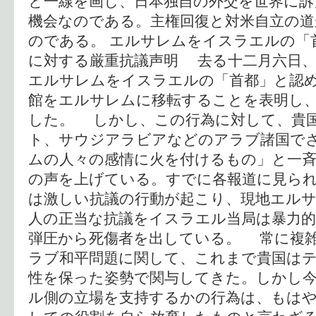
と一線を画し、日本独自の外交を世界に訴
機会なのである。主権回復と対米自立の
のである。 エルサレムをイスラエルの「
に対する厳重抗議声明 去る十二月六日
エルサレムをイスラエルの「首都」と認
館をエルサレムに移転することを表明し
した。 しかし、この行為に対して、貴
ト、サウジアラビアなどのアラブ諸国で
ムの人々の感情に火を付けるもの」と一斉
の声を上げている。すでに各報道に見ら
は激しい抗議の行動が起こり、現地エル
人の正当な抗議をイスラエル当局は暴力的
弾圧から死傷者を出している。 常に複
ラブ和平問題に関して、これまで貴国は
性を保った姿勢で関与してきた。しかし
ル側の立場を支持するかの行為は、もは