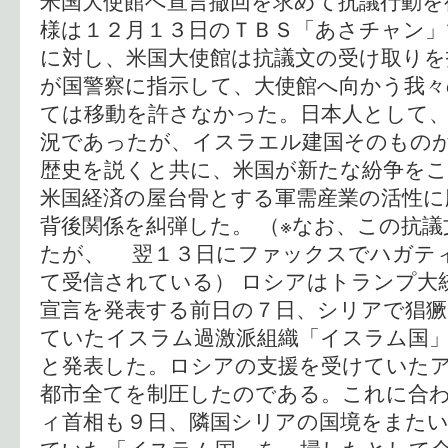
米国大使館へ宣言撤回を求めて抗議行動を
様は１２月１３日のＴＢＳ「あさチャン」
に対し、米国大使館は抗議文の受け取り
が国警察に指示して、大使館へ向かう我々
ては移動を許さなかった。日本人として
況であったが、イスラエル建国そのもの
歴史を説くと共に、米国が新たな紛争を
米国経済の屋台骨とする軍需産業の活性に
背後関係を糾弾した。 （※なお、この抗
たが、 翌１３日にファックスでハガテ
て受信されている） ロシアはトランプ大
宣言を発表する前日の７日、シリアで猖
ていたイスラム過激派組織「イスラム国
と発表した。ロシアの支援を受けていた
都市全てを制圧したのである。これに合
ィ首相も９日、隣国シリアの国境をまた