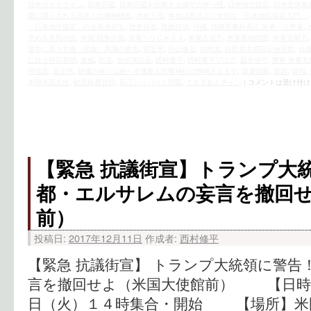
日米ガイドライン
,
日米同盟
,
日米同盟を信奉する保守の奇っ怪
,
日米地位協定
,
日米安保条
聞に踊らされる日本人の精神構造
,
木村三浩
,
本当は憲法より大切な「日米地位協定入門」
,
「日米地位協定」の全面改定を
,
歴史捏造
,
民族自決
,
沖縄
,
沖縄県東村高江 米軍ヘリ墜落
,
求める市民の会
,
米国 戦争計画
,
米軍ヘリＣＨ５３
,
米軍占領下
,
米軍基地問題
,
米軍管制下
選挙に思う主権（民族）意識の喪失
,
習近平
,
自公連立
,
自民党
,
自民党本部前定例街宣
,
自
に狂う朝日新聞
,
血税
,
街宣
,
街頭演説会
,
西村修平
,
西村修平ブログ
,
親米保守
,
警察 米軍支
井信彦
,
金正恩
,
鎮魂の祈りは絶へず幾夏も靖國神社に蝉鳴き止まず
,
隷属国家
,
靖国
,
韓国
,
本国米国大使
,
駐留経費負担
,
高江ヘリパッド問題
,
ＴＢＳあさチャン
|
コメントは受け付け
【緊急 抗議街宣】トランプ大
都・エルサレムの妄言を撤回
前）
投稿日:
2017年12月11日
作成者:
西村修平
【緊急 抗議街宣】 トランプ大統領に警告
言を撤回せよ（米国大使館前） 【日時
日（火）１４時集合・開始 【場所】米