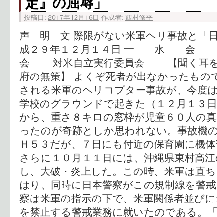
定』の屈辱」
投稿日:
2017年12月16日
作成者:
西村修平
声 明 文 際限がない米軍ヘリ事故と「日
成２９年１２月１４日 一 水 会
会 対米自立実行委員会 【聞く耳を
府の無策】 よくぞ死者が出なかったもの
される米軍のヘリコプター事故が、今度は
学校のグラウンドで起きた（１２月１３日
から、重さ８キロの窓枠が児童６０人の真
ったのが奇跡としか思われない。事故機
Ｈ５３だが、７日にも付近の保育園に機体
さらに１０月１１日には、沖縄県東村高江
し、大破・炎上した。この時、米軍は直ち
はり、同時に日本警察がこの規制線を警戒
察は米軍の指示の下で、米軍関係者並びに
を禁止する警戒業務に就いたのである。「