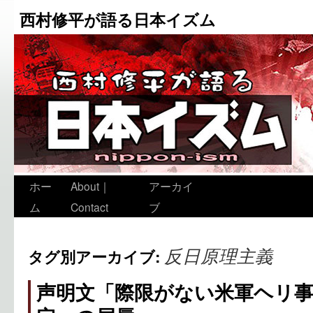
西村修平が語る日本イズム
ホー
About｜
アーカイ
ム
Contact
ブ
反日原理主義
タグ別アーカイブ:
声明文「際限がない米軍ヘリ事