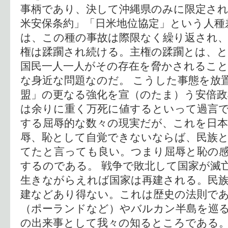
事柄であり、決して沖縄県のみに限定され
米安保条約」「日米地位協定」という人種
は、この種の事故は際限なく繰り返され
権は蹂躙され続ける。主権の蹂躙とは、
国民一人一人がその存在を脅かされるこ
な身近な問題なのだ。 こうした事態を放
盟」の更なる強化を宣（のたま）う安倍政
は余りに重く万死に値するといって過言で
する屈辱的な数々の現実だが、これを日
辱、恥として自覚できないならば、民族
てたと言っても良い。つまり屈辱と恥の
するのである。 戦争で敗北して国家が滅
生きながらえれば国家は再建される。民
建などあり得ない。これは歴史の法則で
（ポーランドなど）やバルカン半島を巡
の出来事として我々の知るところである。