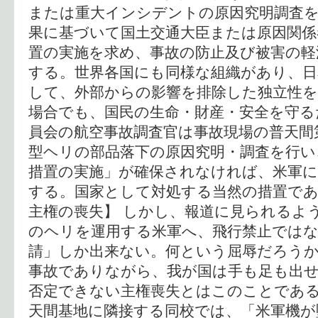
または重大インシデントの原因究明調査
果に基づいて国土交通大臣または原因関係
置の実施を求め、事故の防止及び被害の軽
する。世界各国にも同様な組織があり、日
して、外部からの影響を排除した独立性を
場合でも、国民の生命・財産・安全を守る
員会の航空事故調査官は事故現場の普天間
型ヘリの部品落下の原因究明・調査を行い
措置の実施」が確保されなければ、米軍に
する。国家として対処する当然の措置であ
主権の喪失】 しかし、報道に見られるよ
のヘリを運用する米軍へ、飛行禁止ではな
請」しか出来ない。何という屈辱だろう
事故でありながら、我が国は手も足も出
否定できない主権喪失とはこのことである
天間基地に隣接する同校では、「米軍機が