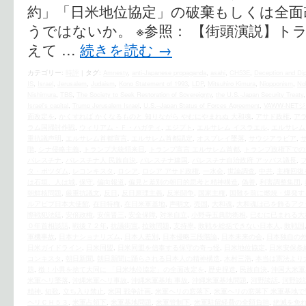
約」「日米地位協定」の破棄もしくは全面
うではないか。 ※参照： 【街頭演説】ト
えて …
続きを読む
→
カテゴリー:
時評
|
タグ:
Amnesty
,
anti-Japanese propaganda
,
asahi
,
CH53E
,
Deception and Di
IS
,
Israel
,
Jerusalem
,
Judaism
,
Kono Statement of 1993
,
LDP
,
Mitsuhiro Kimura
,
Niopponism
,
No
Nishimura
,
TBS
,
The Society to Seek Restoration of Sovereignty
,
the U.S.‐Japan Security Treaty
Israel's capital
,
Trump Jerusalem Israel
,
U.S.–Japan Status of Forces Agreement
,
VAWW-NET
面改定を
,
かくすれば かくなるものと 知りながら やむにやまれぬ 大和魂
,
アサド政権
,
ア
ラム国掃討作戦
,
ウィリアム・Ｆ・ハガティ
,
エジプト
,
エルサレム イスラエル
,
エルサレム
重抗議声明
,
エルサレム首都宣言
,
エルサレム首都認定
,
オスプレイ墜落
,
サウジアラビア
,
階
,
シナ侵略主義
,
トランプ大統領来日
,
トランプ宣言 エルサレム首都
,
トランプ政権下での
パレスチナ
,
パレスチナ人 民族自決
,
パレスチナ建国
,
パレスチナ自治政府 アッバス議長
,
タ・ポツダム
,
レコンキスタ
,
ロシア
,
ロシア アサド政権
,
一水会
,
世論調査
,
中共
,
主権回復
は石垣、人は城
,
保守
,
偏向報道
,
偏見と差別の朝日的思考と精神構造
,
偽善
,
利害調整集団
,
朝鮮核問題
,
厳重抗議文
,
反日
,
反日原理主義
,
反米闘争
,
国家主権
,
国難を前に燃焼・爆発す
ルアビブ日本大使館
,
在日特権
,
在日米軍基地
,
声明文
,
売国
,
大和魂
,
大和魂は己を飾るアク
際戦犯法廷
,
安倍政権
,
安倍晋三
,
安全保障
,
対米自立
,
小野寺五典防衛相
,
已むに已まれる大
０年首相談話
,
戦後７２年
,
抗議街宣
,
拉致問題
,
支持率
,
敗戦を総括できない日本人
,
敗戦国
軍機事故
,
日本ナショナリズム
,
日本人差別
,
日本侵略三段階論
,
日本未来の会
,
日本独自の
日米ガイドライン
,
日米同盟
,
日米同盟を信奉する保守の奇っ怪
,
日米地位協定
,
日米安保条
コンキスタ
,
朝日新聞
,
朝日新聞に踊らされる日本人の精神構造
,
木村三浩
,
本当は憲法より
題
,
檄！小異を捨て大同に 「日米地位協定」の全面改定を
,
歴史捏造
,
民族自決
,
沖国大米軍
米軍ヘリ墜落
,
沖縄米軍ヘリ事故
,
沖縄米軍基地 事故
,
沖縄米軍基地問題
,
河野談話
,
河野談
精神
,
短歌
,
立ち入り禁止
,
米国 戦争計画
,
米軍ヘリの窓落下
,
米軍ヘリの窓落下 米軍基地
ヘリＣＨ５３
,
米軍占領下
,
米軍基地問題
,
米軍管制下
,
米軍駐留経費の全額負担
,
絶滅を免