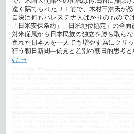
で、米国大使館への抗議は徹底的に排除さ
遠く隔てられたＪＴ前で、木村三浩氏が怒
自決は何もパレスチナ人ばかりのものでは
「日米安保条約」「日米地位協定」の全面
対米従属から日本民族の独立を勝ち取らな
免れた日本人を一人でも増やす為にクリック
狂う朝日新聞―偏見と差別の朝日的思考と
む
→
カテゴリー:
時評
|
タグ:
Amnesty
,
anti-Japanese propaganda
,
asahi
,
Deception and Diplomacy
Israel
,
Jerusalem
,
Judaism
,
Kono Statement of 1993
,
LDP
,
Mitsuhiro Kimura
,
Niopponism
,
Nobuhi
Nishimura
,
TBS
,
The Society to Seek Restoration of Sovereignty
,
the U.S.‐Japan Security Treaty
Israel's capital
,
Trump Jerusalem Israel
,
U.S.–Japan Status of Forces Agreement
,
VAWW-NET
面改定を
,
アサド政権
,
アラブ和平問題
,
アラブ諸国
,
イスラエル建国宣言
,
イスラム国掃討
ム イスラエル
,
エルサレムをイスラエルの「首都」と認定したことに対する厳重抗議声明
,
イ墜落
,
サウジアラビア
,
サンフランシスコ講和条約
,
シナによる日本侵略三段階
,
シナ侵略
首都
,
トランプ政権下での対米自立と主権回復を考える
,
ドナルド・トランプ
,
パレスチナ
,
自治政府 アッバス議長
,
プーチン大統領
,
ミサイル防衛システム
,
ヤルタ・ポツダム
,
レコン
権回復を目指す会
,
主権国家
,
事実を挙げて道理を説く
,
保守
,
偏向報道
,
偏見と差別の朝日
団
,
北方領土
,
北朝鮮
,
北朝鮮ミサイル
,
北朝鮮核問題
,
厳重抗議文
,
反日
,
反日原理主義
,
反米
在テルアビブ日本大使館
,
在日特権
,
在日米軍基地
,
売国
,
大和魂
,
大東亜戦争
,
太平洋戦争
,
米自立
,
性奴隷制度
,
慰安婦問題
,
戦後レジーム
,
戦後７０年首相談話
,
抗議街宣
,
拉致問題
,
新聞報道
,
日本ナショナリズム
,
日本人差別
,
日本侵略三段階論
,
日本未来の会
,
日本独自の