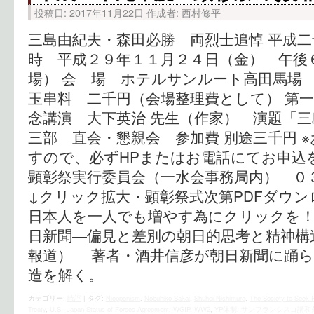
投稿日:
2017年11月22日
作成者:
西村修平
三島由紀夫・森田必勝 両烈士追悼 平成
時 平成２９年１１月２４日（金） 午後
場） 会 場 ホテルサンルート高
玉串料 二千円（会場整理費として） 第一
念講演 大下英治 先生（作家） 演題「三
三部 直会・懇親会 参加費 別途三千円 
すので、必ずHPまたはお電話にてお申込
顕彰祭実行委員会（一水会事務局内） ０
↓クリック拡大・顕彰祭式次第PDFダウン
日本人を一人でも増やす為にクリックを！ 
日新聞―偏見と差別の朝日的思考と精神構
報道） 著者・酒井信彦が朝日新聞に踊ら
造を解く。
カテゴリー:
時評
|
タグ:
Niopponism
,
Nobuhiko Sakai
,
Shuhei Nishimura
,
The Society to Seek R
Treaty
,
U.S.–Japan Status of Forces Agreement
,
WGIP
,
WW2
,
YP体制
,
サンフランシスコ講和