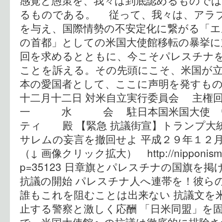
感覚と愚策を、我々は到底認めるもので
るものである。 従って、我々は、アラ
を与え、国際情勢の不安定化に繋がる「
の首都」としての米国大使館移転の暴挙に
回を求めるとともに、今こそパレスチナ
ことを訴える。その先頭にこそ、米国が
本の愛国者として、ここに声明を発すもの
十二月十二日 対米自立実行委員会 主
一 水 会 駐日本国米国大使 ウ
ティ 殿 【緊急 抗議街宣】トランプ大
サレムの妄言を撤回せよ 平成２９年１２
（↓ 画像クリック拡大） http://nipponism.ne
p=35123 日章旗とパレスチナの国旗を
抗議の開始 パレスチナ人へ連帯を！彼ら
誰もこれを阻むことは出来ない 抗議文を
止する警察と激しく応酬 「日米同盟」を