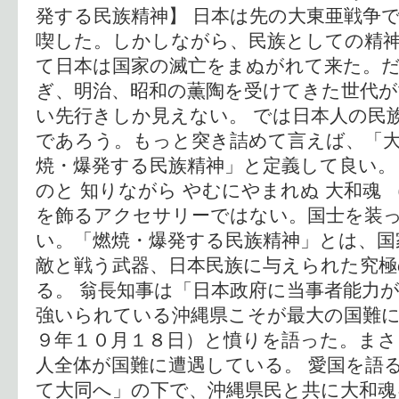
発する民族精神】 日本は先の大東亜戦争
喫した。しかしながら、民族としての精
て日本は国家の滅亡をまぬがれて来た。だ
ぎ、明治、昭和の薫陶を受けてきた世代が
い先行きしか見えない。 では日本人の民
であろう。もっと突き詰めて言えば、「
焼・爆発する民族精神」と定義して良い。
のと 知りながら やむにやまれぬ 大和魂 
を飾るアクセサリーではない。国士を装
い。「燃焼・爆発する民族精神」とは、国
敵と戦う武器、日本民族に与えられた究極
る。 翁長知事は「日本政府に当事者能力
強いられている沖縄県こそが最大の国難
９年１０月１８日）と憤りを語った。まさ
人全体が国難に遭遇している。 愛国を語
て大同へ」の下で、沖縄県民と共に大和魂