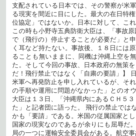
支配されている日本では、その警察が米
る現実を間近に目にした。最大の在日特権
位協定」ではないか。日本に対して、こ
この時も小野寺五典防衛大臣は、「事故原
で（飛行の）停止することが必要だ」と
く耳など持たない。事故後、１８日には原
ることも無いままに、同機は沖縄上空を
た。そして今回の事故、日本政府の無策を
だ！飛行禁止ではなく「自粛の要請」】 
米軍へ再発防止を申し入れているが、そ
の手順や運用に問題がなかった」とのオ
大臣は１３日、「沖縄県内にあるＣＨ５３
た」と記者団に語った。 飛行の禁止では
かも「要請」である。米国の従属国家とし
国家の現実なのであるが余りにも屈辱だ。
局の一つに運輸安全委員会がある。航空事