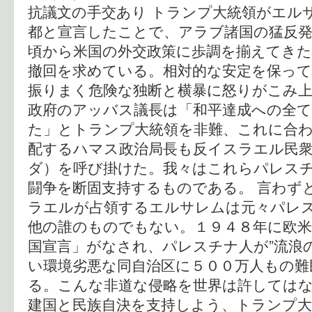
抗議文の手交あり トランプ大統領がエル
都と宣言したことで、アラブ諸国の猛反
頃から米国の外交政策に歩調を揃えてきた
撤回を求めている。相対的な安定を保っ
振りまく危険な独断と横暴に怒りがこみ上
政府のアッバス議長は「和平達成への全
た」とトランプ大統領を非難、これに合
配するハマス政治局長も反イスラエル民
ダ）を呼び掛けた。我々はこれらパレス
闘争を断固支持するものである。 言わず
ラエルが占領するエルサレムは元々パレ
他の誰のものでもない。１９４８年に欧
国宣言」がなされ、パレスチナ人が”流浪
い環境劣悪な同自治区に５００万人もの難
る。こんな非道な侵略を世界は許してはな
建国と民族自決を支持しよう、トランプ