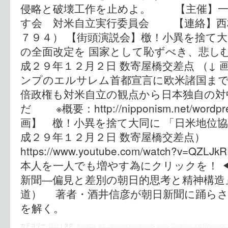
侵略と破壊工作を止めよ。 【主催】一
す会 対米自立実行委員会 【連絡】西村
７９４） 【街頭演説会】檄！小異を捨て大
の全面改定を 国家として恥ずべき、悲し
成２９年１２月２日 数寄屋橋交差点 （↓ 
ンプのエルサレム首都宣言に欧米諸国まで
倍政権も対米自立の観点から日本独自の対
だ ※概要：http://nipponism.net/wordpr
画】 檄！小異を捨て大同に 「日米地位協
成２９年１２月２日 数寄屋橋交差点）
https://www.youtube.com/watch?v=Q
本人を一人でも増やす為にクリックを！ ◀
新聞―偏見と差別の朝日的思考と精神構造
道） 著者・酒井信彦が朝日新聞に踊らさ
を解く。
カテゴリー:
時評
|
タグ:
Amnesty
,
anti-Japanese propaganda
,
asahi
,
Deception and Diplomacy