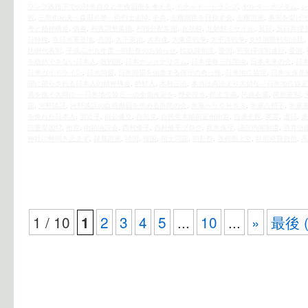
ランプ政権下での対米自立と主権回復を考える
,
ドナルド・トランプ
,
ヤルタ・ポツダム
,
レ
観
,
三島由紀夫・森田必勝 両烈士追悼
,
中共
,
主権回復を目指す会
,
主権国家
,
事実を挙げ
考と精神構造
,
偽善
,
利害調整集団
,
利権分配集団
,
北朝鮮
,
北朝鮮ミサイル
,
反日
,
反日原理
日特権
,
在日米軍基地
,
売国
,
大下英治
,
大和魂
,
大東亜戦争
,
太平洋戦争
,
女性国際戦犯法廷
,
比例代表制
,
平成二十九年度 顕彰祭のお知らせ
,
性奴隷制度
,
愛国
,
慰安婦強制連行
,
憂国
,
を総括できない日本人
,
敗戦国
,
日本ナショナリズム
,
日本侵略三段階論
,
日本未来の会
,
日
日米ガイドライン
,
日米同盟
,
日米同盟を信奉する保守の奇っ怪
,
日米地位協定
,
日米安保条
聞に踊らされる日本人の精神構造
,
朝鮮人
,
木村三浩
,
本当は憲法より大切な「日米地位協定
異を捨て大同に 「日米地位協定」の全面改定を
,
歴史捏造
,
民主主義
,
民族右翼
,
民族差別
,
題
,
河野談話
,
河野談話の白紙撤回を求める市民の会
,
米軍ヘリＣＨ５３
,
米軍占領下
,
米軍
を免れた日本人
,
習近平
,
自公連立
,
自民党
,
自民党本部前定例街宣
,
自虐史観
,
英霊
,
虐日
,
虐
院選挙2017
,
街宣
,
街頭演説会
,
西村修平
,
西村修平ブログ
,
親米保守
,
議院内閣制度
,
酒井信
神社に蝉鳴き止まず
,
隷属国家
,
靖国
,
韓国
,
領土問題
,
顕彰祭
,
首都圏上空
,
駐留経費負担
,
高
1 / 10
2
3
4
5
...
10
...
»
最後 (
1