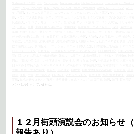
Statement of 1993
,
LDP
,
Niopponism
,
Nobuhiko Sakai
,
Shuhei Nishimura
,
The Society to Seek Re
Treaty
,
Tokyo Holocaust
,
U.S.–Japan Status of Forces Agreement
,
VAWW-NETジャパン
,
WGIP
ラブ諸国
,
イスラエル建国宣言
,
エルサレム イスラエル
,
オスプレイ墜落
,
サンフランシスコ
義
,
トランプ大統領来日
,
トランプ宣言 エルサレム首都
,
トランプ政権下での対米自立と主
民族自決
,
パレスチナ建国
,
パレスチナ自治政府 アッバス議長
,
プーチン大統領
,
ミサイル防
ア
,
一水会
,
中共
,
主権回復を目指す会
,
主権国家
,
事実を挙げて道理を説く
,
保守
,
偏向報道
,
集団
,
利権分配集団
,
北方領土
,
北朝鮮
,
北朝鮮ミサイル
,
北朝鮮ミサイル発射
,
北朝鮮核問題
任を得た自民党に物申す
,
在日特権
,
在日米軍基地
,
売国
,
大和魂
,
大東亜戦争
,
太平洋戦争
,
米自立
,
性奴隷制度
,
慰安婦問題
,
慰安婦強制連行
,
戦後レジーム
,
戦後７０年首相談話
,
抗議
数寄屋橋交差点
,
新聞報道
,
日本ナショナリズム
,
日本人差別
,
日本侵略三段階論
,
日本未来
日米ガイドライン
,
日米同盟
,
日米同盟を信奉する保守の奇っ怪
,
日米地位協定
,
日米安保条
聞に踊らされる日本人の精神構造
,
朝鮮人
,
木村三浩
,
本当は憲法より大切な「日米地位協定
同に 「日米地位協定」の全面改定を
,
歴史捏造
,
民族自決
,
沖縄
,
沖縄県東村高江 米軍ヘリ
回を求める市民の会
,
米軍ヘリＣＨ５３
,
米軍占領下
,
米軍基地問題
,
米軍管制下
,
米軍駐留
主権（民族）意識の喪失
,
習近平
,
自公連立
,
自民党
,
自民党本部前定例街宣
,
自虐史観
,
英霊
新聞
,
血税
,
街宣
,
街頭演説会
,
西村修平
,
西村修平ブログ
,
親米保守
,
警察 米軍支配下
,
運輸
正恩
,
鎮魂の祈りは絶へず幾夏も靖國神社に蝉鳴き止まず
,
隷属国家
,
靖国
,
韓国
,
領土問題
,
メントは受け付けていません。
１２月街頭演説会のお知らせ（
報告あり）