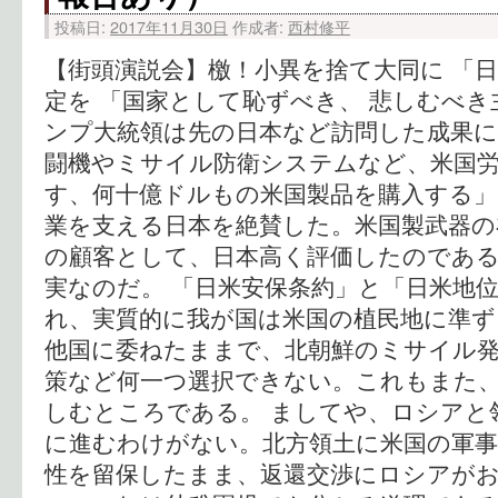
投稿日:
2017年11月30日
作成者:
西村修平
【街頭演説会】檄！小異を捨て大同に 「日
定を 「国家として恥ずべき、 悲しむべき
ンプ大統領は先の日本など訪問した成果に
闘機やミサイル防衛システムなど、米国
す、何十億ドルもの米国製品を購入する」
業を支える日本を絶賛した。米国製武器の
の顧客として、日本高く評価したのであ
実なのだ。 「日米安保条約」と「日米地
れ、実質的に我が国は米国の植民地に準ず
他国に委ねたままで、北朝鮮のミサイル
策など何一つ選択できない。これもまた
しむところである。 ましてや、ロシアと
に進むわけがない。北方領土に米国の軍事
性を留保したまま、返還交渉にロシアが