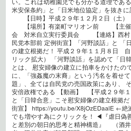
い。これは幼稚園児でも分かる道理であ
米安保条約」と「日米地位協定」を抜きに
【日時】平成２９年１２月２日（土） 
【場所】有楽町マリオン前 【主催】
会 対米自立実行委員会 【連絡】西村（090-
民党本部前 定例街宣】「河野談話」と 「
の建立根拠だ！ 平成２９年１１月８日 自
リック拡大） 「河野談話」を認めて「日
とは、 慰安婦像の建立に拍車をかけたの
に、「強姦魔の末裔」という汚名を着せて
題」、全ては自民党の売国政策にあり、 
安倍政権である 【動画】 【平成２９年
と「日韓合意」こそ慰安婦像の建立根拠だ
街宣】 https://youtu.be/X8jOzEDa
でも増やす為にクリックを！ ◀︎『虐日偽
と差別の朝日的思考と精神構造』 （酒井