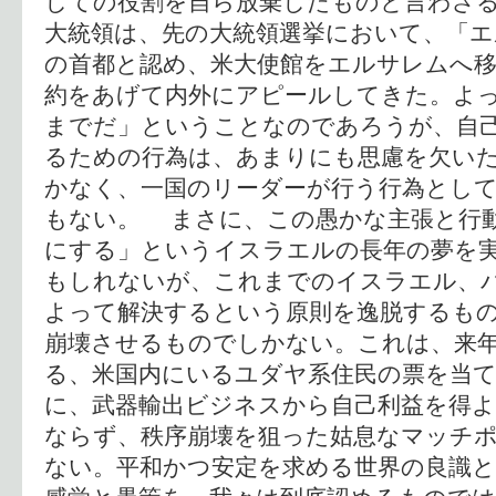
しての役割を自ら放棄したものと言わざ
大統領は、先の大統領選挙において、「
の首都と認め、米大使館をエルサレムへ
約をあげて内外にアピールしてきた。よ
までだ」ということなのであろうが、自
るための行為は、あまりにも思慮を欠い
かなく、一国のリーダーが行う行為とし
もない。 まさに、この愚かな主張と行
にする」というイスラエルの長年の夢を
もしれないが、これまでのイスラエル、
よって解決するという原則を逸脱するも
崩壊させるものでしかない。これは、来
る、米国内にいるユダヤ系住民の票を当
に、武器輸出ビジネスから自己利益を得
ならず、秩序崩壊を狙った姑息なマッチ
ない。平和かつ安定を求める世界の良識