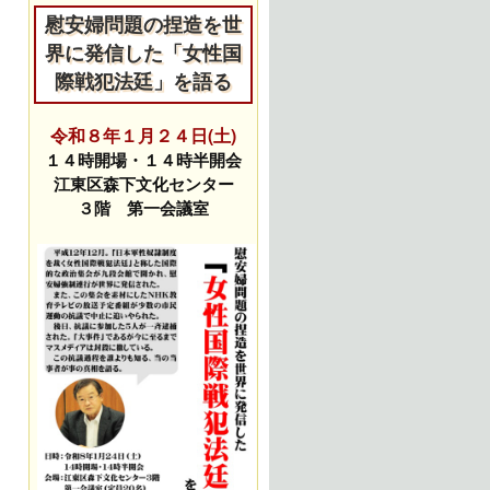
慰安婦問題の捏造を世
界に発信した「女性国
際戦犯法廷」を語る
令和８年１月２４日(土)
１４時開場・１４時半開会
江東区森下文化センター
３階 第一会議室