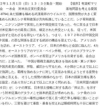
２年１１月１日（日）１３：３０集合・開始 【場所】有楽町マリ
す会 一水会 対米自立実行委員会 基地問題を考える愛国
6-8794) 未だ猖獗を極める武漢発祥のウイルスで、国際情勢が大きく変
進められ来たシナ宥和政策が方向転換していることだ。シナ宥和政策、
ー、ニクソン訪中で実現した米中国交樹立であった。今に至るまで日本
対米従属のその延長に演出、確定された外交といえる。 従って、米国
は自ずと従わざるを得ないであろう。つまり、１９７２年の日中国交回
中屈服」の歪な関係を是正する絶好の機会を迎えている。 アメリカの
本を訪れ、オーストラリア、インド、日本の外相らと会談に臨んだ。4カ
外相、オーストラリアのマリス・ペイン外相、インドのスブラマニヤ
のポンペオ国務長官。ポンペオ長官はアメリカを出発する前、会合は
のだ」と述べた。 「中国が覇権主義的な動きを強める南・東シナ海や
中国共産党の腐敗、搾取、威圧から守るため、４か国がこれまで以上に
で強調した。覇権を強めるシナに対して足並みを揃えようとする姿勢を
転換と言える。 そうした情勢の推移のなかで、日本の国家主権を蔑ろ
位協定」のあり方がこれまで以上に大きく問われる。「日米同盟の維持
 ６日）が、シナの軍拡、日本領土侵略に対する真の「抑止力」を示す
いう対米従属のデタラメこそ抜本的是正が求められる。 シナ発のコロ
インフルエンザに比べ毒性は極めて低く且つ死亡率も極端に低いことが
いを行い、三密を避けて暴飲・暴食を控えれば睡眠時間も十分に確保で