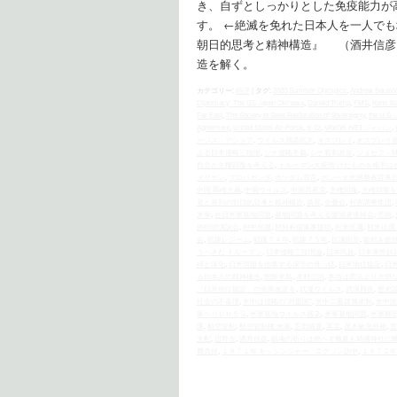
き、自ずとしっかりとした免疫能力が
す。 ←絶滅を免れた日本人を一人でも
朝日的思考と精神構造』 （酒井信彦
造を解く。
カテゴリー:
時評
|
タグ:
2020 Summer Olympics
,
Andrew Bacevi
Diplomacy: The US Japan Okinawa
,
Donald Trump
,
FMS
,
Kono St
Far East
,
The Society to Seek Restoration of Sovereignty
,
the U.S.‐
Agreement
,
United States Air Force
,
V-22
,
VAWW-NETジャパン
,
ージス・アショア
,
ウイルス感染拡大
,
オスプレイ
,
オスプレイ
よる日本侵略三段階
,
シナ侵略主義
,
シナ宥和政策
,
ジョセフ・
自立と主権回復を考える
,
トルーマン大統領 けだものを相手に
メリカン
,
プロパガンダ
,
ポツダム宣言
,
ポンペオ米国務長官来日
中国 覇権主義
,
中国ウイルス
,
中国共産党
,
主権回復
,
主権回復を
見と差別の朝日的思考と精神構造
,
偽善
,
全憂会
,
利害調整集団
,
米軍
,
在日米軍基地問題
,
基地問題を考える愛国者連絡会
,
売国
,
例街頭演説会
,
対中屈服
,
対外有償軍事援助
,
対米従属
,
対米従属
会
,
戦後レジーム
,
戦後７４年
,
戦後７５年
,
抗議街宣
,
敗戦を総
うべきだ トルーマン
,
日本侵略三段階論
,
日本民族
,
日本軍性奴
持と深化
,
日米同盟を信奉する保守の奇っ怪
,
日米地位協定
,
日
る日本人の精神構造
,
朝鮮半島
,
木村三浩
,
本当は憲法より大切
「日米地位協定」の全面改定を
,
武漢ウイルス
,
武漢肺炎
,
歴史
社会の不条理
,
米中は侵略の“同盟国”
,
米中二重隷属体制
,
米中国
軍ヘリＣＨ５３
,
米軍基地ウイルス感染
,
米軍基地問題
,
米軍横
隊
,
航空管制
,
航空管制権 米軍
,
芝田晴彦
,
英霊
,
茂木敏充外相
,
菅
支配
,
辺野古
,
酒井信彦
,
鎮魂の祈りは絶へず幾夏も靖國神社に
費負担
,
１９７１年 キッシンジャー、ニクソン訪中
,
１９７２年