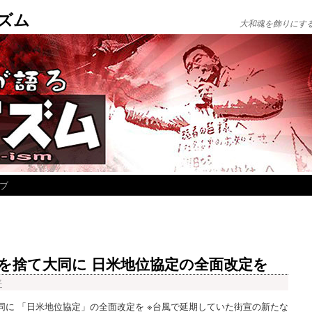
ズム
大和魂を飾りにす
ブ
を捨て大同に 日米地位協定の全面改定を
平
に 「日米地位協定」の全面改定を ※台風で延期していた街宣の新たな