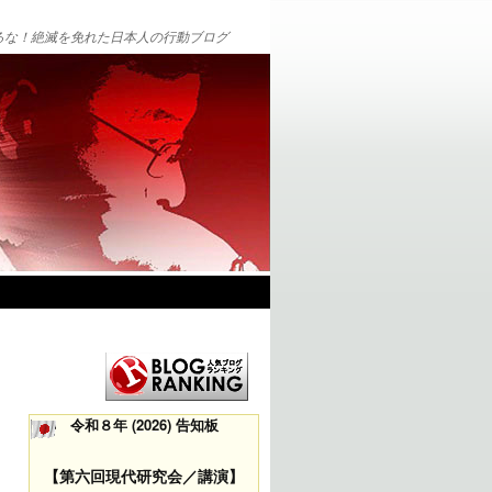
るな！絶滅を免れた日本人の行動ブログ
令和８年 (2026) 告知板
【第六回現代研究会／講演】