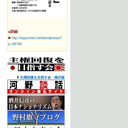
※詳細
▶︎
http://nipponism.net/wordpress/?
p=38193
▶主権回復を目指す会・掲示版