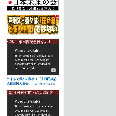
4.28 主権回復記念日を糾す！
↑ まるで極左の集会！「主権回復記
念日国民大集会」
Ｈ２４年４月２８日
12.14 外務省前・慰安婦糾弾