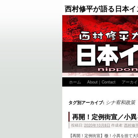
西村修平が語る日本イ
ホーム
About｜Contact
アーカイ
シナ宥和政策
タグ別アーカイブ:
再開！定例街宣／小異
投稿日:
2020年10月8日
作成者:
西村修
【再開！定例街宣】檄！小異を捨て大同