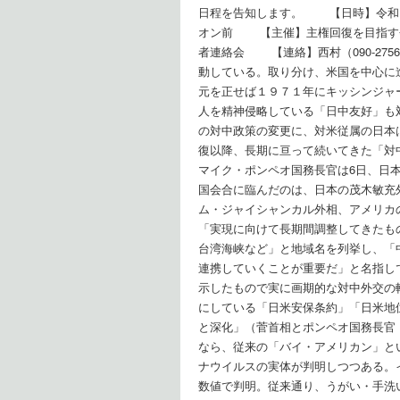
日程を告知します。 【日時】令和
オン前 【主催】主権回復を目指
者連絡会 【連絡】西村（090-275
動している。取り分け、米国を中心に
元を正せば１９７１年にキッシンジャ
人を精神侵略している「日中友好」も
の対中政策の変更に、対米従属の日本
復以降、長期に亘って続いてきた「対
マイク・ポンペオ国務長官は6日、日
国会合に臨んだのは、日本の茂木敏充
ム・ジャイシャンカル外相、アメリカ
「実現に向けて長期間調整してきたも
台湾海峡など」と地域名を列挙し、「
連携していくことが重要だ」と名指し
示したもので実に画期的な対中外交の
にしている「日米安保条約」「日米地
と深化」（菅首相とポンペオ国務長官
なら、従来の「バイ・アメリカン」と
ナウイルスの実体が判明しつつある。
数値で判明。従来通り、うがい・手洗