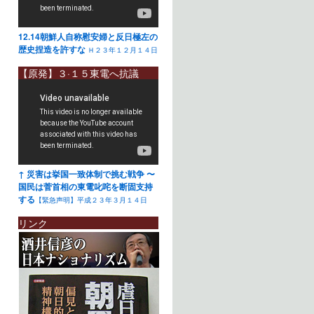
12.14朝鮮人自称慰安婦と反日極左の
歴史捏造を許すな
Ｈ２３年１２月１４日
【原発】３·１５東電へ抗議
↑ 災害は挙国一致体制で挑む戦争 〜
国民は菅首相の東電叱咤を断固支持
する
【緊急声明】平成２３年３月１４日
リンク