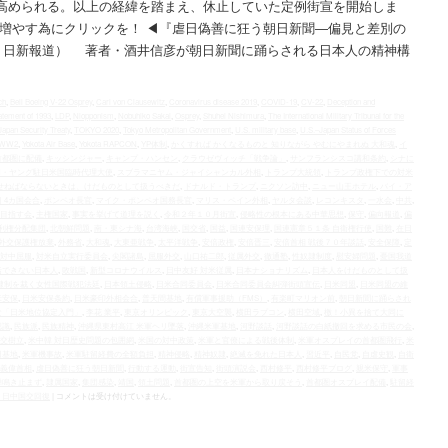
高められる。以上の経緯を踏まえ、休止していた定例街宣を開始しま
増やす為にクリックを！ ◀︎『虐日偽善に狂う朝日新聞―偏見と差別の
 日新報道） 著者・酒井信彦が朝日新聞に踊らされる日本人の精神構
ch
,
Bell Boeing V-22 Osprey
,
Carl von Clausewitz
,
Coronavirus disease 2019
,
COVID-19
,
CV-22
,
Deception and
atement of 1993
,
LDP
,
Niopponism
,
Nobuhiko Sakai
,
Osprey
,
Shuhei Nishimura
,
The International Military Tribunal for the
Japan Security Treaty
,
TOKYO 2020
,
Tokyo Metropolitan Government
,
U.S. military base
,
U.S.–Japan Status of Forces
WW2
,
Yokota Air Base
,
Yokota RAPCON
,
YP体制
,
かくすれば かくなるものと 知りながら やむにやまれぬ 大和魂
,
イ
首都圏に配備
,
キッシンジャー
,
キャンプ・ハンセン
,
クラウゼヴィッチ「戦争論」
,
サンフランシスコ講和条約
,
シナに
M・ヤング駐日米国臨時代理大使
,
スブラマニヤム・ジャイシャンカル外相
,
トランプ大統領
,
トランプ政権下での対米
せねばならないときは、けだものとして扱うべきだ
,
ドナルド・トランプ
,
ニクソン訪中
,
ニュー山王ホテル
,
バイ・ア
 4カ国会合
,
ポンペオ長官
,
マイク・ポンペオ国務長官
,
マリス・ペイン外相
,
ヤルタ会談
,
レコンキスタ
,
一水会
,
中共
,
目指す会
,
主権国家
,
事実を挙げて道理を説く
,
令和２年１０月街宣
,
侵略性の根本にある中華思想
,
保守
,
偏向報道
,
偏
利権分配集団
,
北朝鮮問題
,
南・東シナ海
,
台湾海峡
,
国交省
,
国益
,
国連安保理
,
国連憲章５１条 自衛権行使
,
国難
,
在日
外交保護権放棄
,
外務省
,
大和魂
,
大東亜戦争
,
太平洋戦争
,
安倍政権
,
安倍晋三
,
安倍首相 戦後７０年談話
,
安全保障
,
定
 対中屈服
,
対米自立実行委員会
,
尖閣諸島
,
屈服外交
,
山口祐二郎
,
従属外交
,
徹通塾
,
性奴隷制度
,
慰安婦問題
,
憂国我道
括できない日本人
,
敗戦国
,
新型コロナウイルス
,
日中友好 対米従属
,
日本ナショナリズム
,
日本人をけだものとして扱
隷制を裁く女性国際戦犯法廷
,
日本領土侵略
,
日米合同委員会
,
日米合同委員会糾弾街頭宣伝
,
日米同盟
,
日米同盟の維
米安保
,
日米安保条約
,
日米豪印外相会合
,
普天間基地
,
有償軍事援助（FMS）
,
有楽町マリオン前
,
朝日新聞に踊らされ
な「日米地位協定入門」
,
李花 業平
,
東京オリンピック
,
東京大空襲
,
横田ラプコン
,
横田空域
,
檄！小異を捨て大同に
認識
,
民族派
,
民族精神
,
沖縄県東村高江 米軍ヘリ墜落
,
沖縄米軍基地
,
河野談話
,
河野談話の白紙撤回を求める市民の会
,
交樹立
,
米中韓 対日歴史問題の包囲網
,
米国の対中政策
,
米軍と官僚による戦後体制
,
米軍オスプレイの首都圏飛行
,
米
田基地
,
米軍機事故
,
米軍駐留経費の全額負担
,
精神侵略
,
精神奴隷
,
絶滅を免れた日本人
,
習近平
,
自民党
,
自虐史観
,
自衛
義偉首相
,
虐日偽善に狂う朝日新聞
,
行動する運動
,
街宣告知
,
街頭演説会
,
西村修平
,
西村修平ブログ
,
親米保守
,
軍事
蝉鳴き止まず
,
隷属国家
,
集団感染
,
靖国
,
領土問題
,
首都圏の上空を米軍から取り戻そう
,
首都圏オスプレイ配備
,
駐留経
 日中国交回復
|
コメントは受け付けていません。