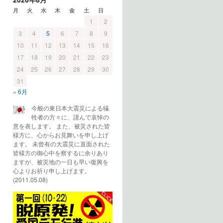
月
火
水
木
金
土
日
1
2
3
4
5
6
7
8
9
10
11
12
13
14
15
16
17
18
19
20
21
22
23
24
25
26
27
28
29
30
31
« 6月
今般の東日本大震災による犠
牲者の方々に、謹んで哀悼の
意を表します。 また、被災された皆
様方に、心からお見舞いを申し上げ
ます。 未曾有の大震災に直面された
皆様方の御心中を察するに余りあり
ますが、被災地の一日も早い復興を
心よりお祈り申し上げます。
(2011.05.08)