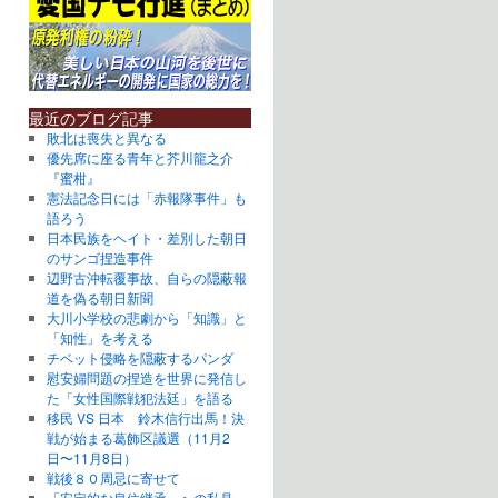
最近のブログ記事
敗北は喪失と異なる
優先席に座る青年と芥川龍之介
『蜜柑』
憲法記念日には「赤報隊事件」も
語ろう
日本民族をヘイト・差別した朝日
のサンゴ捏造事件
辺野古沖転覆事故、自らの隠蔽報
道を偽る朝日新聞
大川小学校の悲劇から「知識」と
「知性」を考える
チベット侵略を隠蔽するパンダ
慰安婦問題の捏造を世界に発信し
た「女性国際戦犯法廷」を語る
移民 VS 日本 鈴木信行出馬！決
戦が始まる葛飾区議選（11月2
日〜11月8日）
戦後８０周忌に寄せて
「安定的な皇位継承」への私見