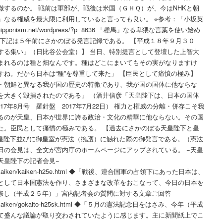
徹するのか。 戦前は軍部が、戦後は米国（ＧＨＱ）が、今はNHKと朝
」なる権威を最大限に利用していると言っても良い。 ※参考：「小坂英
nism.net/wordpress/?p=8636 「種馬」なる卑猥な言葉を使い始め
 下記は５年前にさかのぼる発言記録である。 【平成１８年９月３０
する集い」（日比谷公会堂）】 当日、特別提言として登壇した上智大
まれるのは種と畑なんです。種はどこにまいてもその実がなりますけ
ね。だから日本は“種”を尊重して来た」 【臣民として痛憤の極み】
・朝鮮と異なる我が国の歴史の特徴であり、我が国の国体に他ならな
を大きく毀損されたのである」 （酒井信彦「天皇陛下は、日本の国体
年8月号 羅針盤 2017年7月22日） 権力と権威の分離・併存こそ我
るのが天皇、日本が世界に誇る政治・文化の精華に他ならない。その国
た。臣民として痛憤の極みである。 【過去にさかのぼる天皇陛下と皇
天皇陛下並びに御皇室が憲法（擁護）に触れた際の御発言である。（憲法
日の会見は、全文が宮内庁のホームページにアップされている。 −天皇
天皇陛下の記者会見−
toba/01/kaiken/kaiken-h25e.html ◆「戦後、連合国軍の占領下にあった日本は、
として日本国憲法を作り、さまざまな改革をおこなって、今日の日本を
に際し（平成２５年）」宮内記者会の質問に対する文章ご回答−
toba/01/kaiken/gokaito-h25sk.html ◆「５月の憲法記念日をはさみ、今年（平成
て盛んな議論が取り交わされていたように感じます。主に新聞紙上でこ