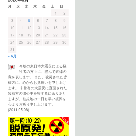
月
火
水
木
金
土
日
1
2
3
4
5
6
7
8
9
10
11
12
13
14
15
16
17
18
19
20
21
22
23
24
25
26
27
28
29
30
31
« 6月
今般の東日本大震災による犠
牲者の方々に、謹んで哀悼の
意を表します。 また、被災された皆
様方に、心からお見舞いを申し上げ
ます。 未曾有の大震災に直面された
皆様方の御心中を察するに余りあり
ますが、被災地の一日も早い復興を
心よりお祈り申し上げます。
(2011.05.08)