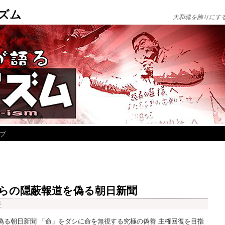
ズム
大和魂を飾りにす
ブ
らの隠蔽報道を偽る朝日新聞
平
偽る朝日新聞 「命」をダシに命を無視する究極の偽善 主権回復を目指