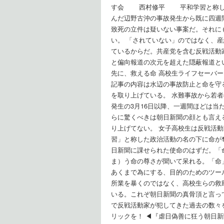
す会 西村修平 平和学習と称した
んだ辺野古沖の事故発生から既に四週
致死の立件は疑いない事案だ。それに
い。 「されていない」のではなく、
ているからだ。共産党を含む反戦活動
と偏向報道の次元を超えた隠蔽報道と
先に、救える命 高校生ライフセーバ
記事の内容は水辺の事故防止と命を守
を取り上げている。 水難事故から若
発生の3月16日以降、一週間ほどは
らに驚くべきは朝日新聞の顔とも言え
り上げてない。 女子高校生は反戦活
習」と称した政治活動の名の下に命が
日新聞に課せられた使命のはずだ。「
ま）う命の尊さが聞いて呆れる。「命
あくまで為にする、目的のためのツー
所業を暴くのではなく、高校生らの救
いる。これぞ朝日新聞の真骨頂と言っ
で反戦活動家が犯してきた過去の数々
リックを！ ◀︎『虐日偽善に狂う朝