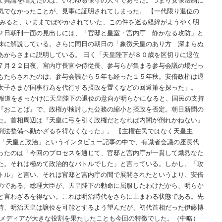
気でなかったことが、見事に証明されてしまった。 【一代限り退位の
てみると、いままでぼやかされていた、この件を巡る経緯がようやく明
２日朝刊一面の見出しには、「官邸と皇室・宮内庁 静かなる攻防」と
味に解説している。さらに同日の朝日の「象徴天皇のあり方 深まらぬ
あからさまに説明している。 曰く「天皇陛下が８０歳を区切りに退位
７月２２日夜。宮内庁長官や侍従長、参与らが集まる参与会議の場だっ
もたらされたのは、参与会議から５年も経った１５年秋。安倍政権は退
太子さまが国事行為を代行する摂政を置くなどの回避策を探った」。
K報道をきっかけに天皇陛下の退位の意向が明らかになると、国民の支持
『おことば』で、政権が検討した公務の縮小と摂政を否定。朝日新聞の
た。首相周辺は『天皇に弓を引く政権だとなれば内閣が倒れかねない』
例法整備へ動かざるを得なくなった」。 【主権在民ではなく天皇主
の「天皇と政治」というインタビュー記事の中で、有識者会議の座長代
ったのは「今回のプロセスを通じて、官邸と宮内庁が一貫して熾烈なた
た。それは極めて政治的なバトルでした」と言っている。しかし、「攻
トル」と言い、それは官邸と宮内庁の間で展開されたというより、安倍
のである。総理大臣が、天皇陛下の勅命に屈服したわけだから、明らか
と言わざるを得ない。これは明治時代をさらに上まわる状態である。先
時、明治天皇は譲位を可能とするよう望んだが、初代首相だった伊藤博
「メディアが大きな役割を果たしたことも今回の特徴でした。（中略）