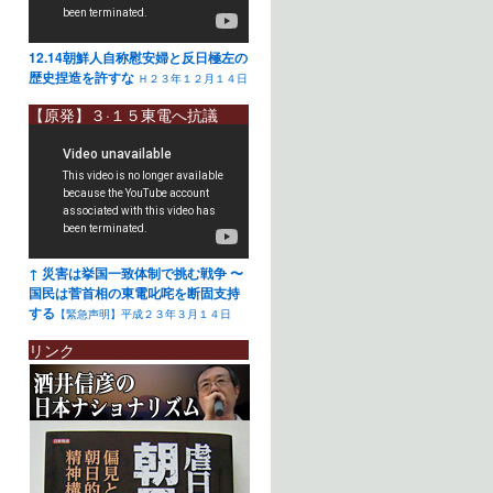
12.14朝鮮人自称慰安婦と反日極左の
歴史捏造を許すな
Ｈ２３年１２月１４日
【原発】３·１５東電へ抗議
↑ 災害は挙国一致体制で挑む戦争 〜
国民は菅首相の東電叱咤を断固支持
する
【緊急声明】平成２３年３月１４日
リンク