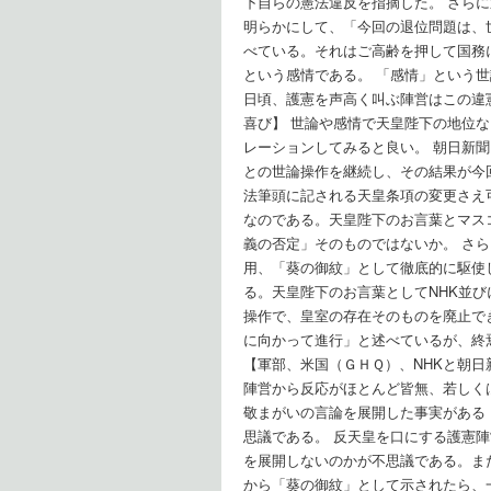
下自らの憲法違反を指摘した。 さら
明らかにして、「今回の退位問題は、
べている。それはご高齢を押して国務
という感情である。 「感情」という
日頃、護憲を声高く叫ぶ陣営はこの違
喜び】 世論や感情で天皇陛下の地位
レーションしてみると良い。 朝日新
との世論操作を継続し、その結果が今
法筆頭に記される天皇条項の変更さえ
なのである。天皇陛下のお言葉とマス
義の否定」そのものではないか。 さ
用、「葵の御紋」として徹底的に駆使
る。天皇陛下のお言葉としてNHK並
操作で、皇室の存在そのものを廃止で
に向かって進行」と述べているが、終
【軍部、米国（ＧＨＱ）、NHKと朝
陣営から反応がほとんど皆無、若しく
敬まがいの言論を展開した事実がある
思議である。 反天皇を口にする護憲
を展開しないのかが不思議である。ま
から「葵の御紋」として示されたら、