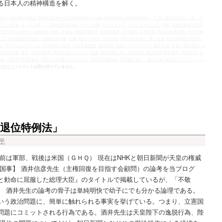
る日本人の精神構造を解く。
nism
,
Nobuhiko Sakai
,
Shuhei Nishimura
,
The Society to Seek Restoration of Sovereignty
,
「不屈」船長の牧師
,
「命」を
アとの癒着
,
オール沖縄
,
ヘリ基地反対協議会
,
ボート転覆
,
マスメディア
,
ライフセービング
,
不屈
,
主権回復を目指す
差別の朝日的思考と精神構造
,
偽善
,
共産党
,
危機管理能力
,
反戦活動家
,
反日極左
,
反米左翼
,
同志社国際高校
,
在日米軍
人語
,
女性国際戦犯法廷
,
小型船2隻転覆
,
左翼
,
差別
,
平和丸
,
平和学習
,
平和活動の先に 救える命
,
慰安婦問題の捏造を
ム
,
日本ナショナリズム
,
日本侵略三段階
,
日本基督教団
,
朝日新聞
,
東武トップツアーズ
,
森本大貴
,
業務上過失致死
,
沖
沖縄県知事
,
社説
,
究極の偽善
,
絶滅を免れた日本人
,
耕論
,
虐日偽善に狂う朝日新聞
,
虐日史観
,
西村修平
,
警告無視
,
辺
事故
,
辺野古沖転覆事故
,
辺野古沖転覆女子高生死亡
,
辺野古転覆事故
,
部活動の先に、救える命 高校生ライフセーバー
,
隠蔽報道
|
コメントは受け付けていません。
退位特例法」
平
前は軍部、戦後は米国（ＧＨＱ） 現在はNHKと朝日新聞が天皇の権威
る国事】 酒井信彦先生（主権回復を目指す会顧問）の論考を当ブログ
と勅命に屈服した総理大臣』のタイトルで掲載しているが、「不敬
。 酒井先生の論考の骨子は単純明快で幼子にでも分かる論理である。
いう政治問題に、簡単に触れられる事実を挙げている。つまり、立憲国
問題にコミットされる行為である。酒井先生は天皇陛下の逸脱行為、陛