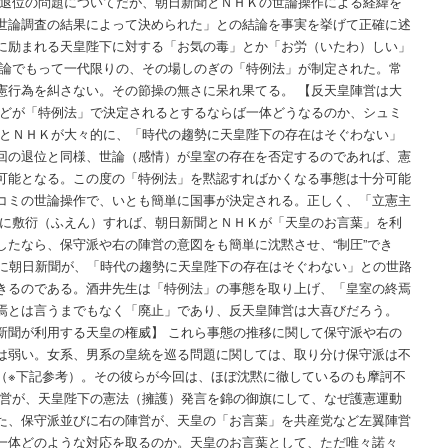
に退位の問題についてだが、朝日新聞とＮＨＫの世論操作による経緯を
世論調査の結果によって決められた」との結論を事実を挙げて正確に述
に励まれる天皇陛下に対する「お気の毒」とか「お労（いたわ）しい」
世論でもって一代限りの、その場しのぎの「特例法」が制定された。常
憲行為を糾さない。その節操の無さに呆れ果てる。 【反天皇陣営は大
などが「特例法」で決定されるとするならば一体どうなるのか、シュミ
聞とＮＨＫが大々的に、「時代の趨勢に天皇陛下の存在はそぐわない」
回の退位と同様、世論（感情）が皇室の存在を否定するのであれば、憲
可能となる。この度の「特例法」を黙認すればかくなる事態は十分可能
コミの世論操作で、いとも簡単に国事が決定される。正しく、「立憲主
らに敷衍（ふえん）すれば、朝日新聞とＮＨＫが「天皇のお言葉」を利
したなら、保守派や右の陣営の意図をも簡単に沈黙させ、“制圧”でき
びに朝日新聞が、「時代の趨勢に天皇陛下の存在はそぐわない」との世路
きるのである。酒井先生は「特例法」の事態を取り上げ、「皇室の終焉
焉とは言うまでもなく「廃止」であり、反天皇陣営は大喜びだろう。
日新聞が利用する天皇の権威】 これら事態の推移に関して保守派や右の
は弱い。女系、男系の皇統を巡る問題に関しては、取り分け保守派は不
（※下記参考）。その彼らが今回は、ほぼ沈黙に徹しているのも摩訶不
陣営が、天皇陛下の憲法（擁護）発言を錦の御旗にして、なぜ護憲運動
た、保守派並びに右の陣営が、天皇の「お言葉」を共産党など左翼陣営
一体どのような対応を取るのか。天皇のお言葉として、ただ唯々諾々