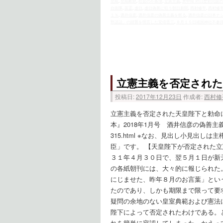
皇統
,
皇統断絶
,
社会の不条理
,
立憲主義
,
米中韓 対日歴史問題
自衛隊
,
英霊
,
虐日
,
虐日偽善に狂う朝日新聞
,
西村修平
,
西村修
１％
,
酒井信彦
,
酒井信彦の偽善主義を斬る
,
酒井信彦の日本ナ
野談話」の踏襲を明言した安倍晋三
,
８月１５日靖国神社不参
立憲主義を否定された
投稿日:
2017年12月23日
作成者:
西村修
立憲主義を否定された天皇陛下と勅命
本』2018年1月号 酒井信彦の偽善主義を斬る 201
315.html ※なお、見出し小見出
臣」です。 【天皇陛下が否定された
３１年４月３０日で、翌５月１日が新
の各紙朝刊には、大々的に報じられた
にじませた、昨年８月のお言葉」とい
たのであり、しかも期限まで限って要
疑問の余地のない皇室典範および憲法
陛下によって否定されたわけである。
れを簡単に容認してしまった。かえっ