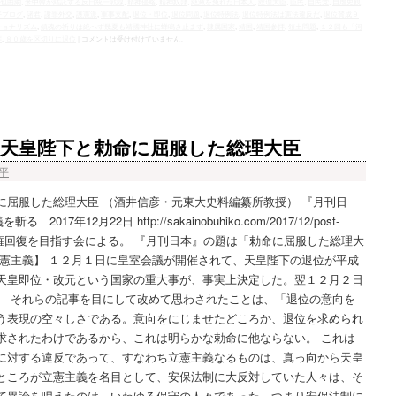
の包囲網
,
米中韓が結託する反日統一戦線
,
精神侵略
,
精神奴隷
,
絶滅を免れた日本人
,
総理大臣
,
臣民
,
自民党
,
自虐史観
,
平ブログ
,
諸君
,
謝罪外交
,
護憲派
,
軍事支配
,
退位・即位
,
退位問題
,
退位特例法
,
退位特例法は憲法違反だ
,
退位賛成９
ショナリズム
,
鎮魂の祈りは絶へず幾夏も靖國神社に蝉鳴き止まず
,
隷属国家
,
靖国
,
靖国参拝
,
領土問題
,
１２回も「河
拝
,
８０歳を区切りに退位
|
コメントは受け付けていません。
天皇陛下と勅命に屈服した総理大臣
平
に屈服した総理大臣 （酒井信彦・元東大史料編纂所教授） 『月刊日
7年12月22日 http://sakainobuhiko.com/2017/12/post-
しは主権回復を目指す会による。 『月刊日本』の題は「勅命に屈服した総理大
立憲主義】 １２月１日に皇室会議が開催されて、天皇陛下の退位が平成
天皇即位・改元という国家の重大事が、事実上決定した。翌１２月２日
。 それらの記事を目にして改めて思わされたことは、「退位の意向を
う表現の空々しさである。意向をにじませたどころか、退位を求められ
求されたわけであるから、これは明らかな勅命に他ならない。 これは
に対する違反であって、すなわち立憲主義なるものは、真っ向から天皇
ところが立憲主義を名目として、安保法制に大反対していた人々は、そ
て異論を唱えたのは、いわゆる保守の人々であった。つまり安保法制に