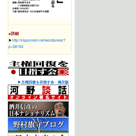
※詳細
▶︎
http://nipponism.net/wordpress/?
p=38193
▶主権回復を目指す会・掲示版