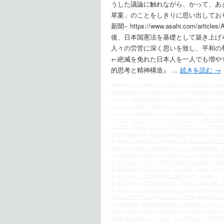
うした議論に触れながら、かって、あ
草案」のことをしきりに思い出しており
新聞− https://www.asahi.com/ar
後、日本国憲法を基礎として築き上げ
人々の労苦に深く思いを致し、平和の
←絶滅を免れた日本人を一人でも増や
的思考と精神構造』 …
続きを読む
→
カテゴリー:
時評
|
タグ:
2017年12月22日
,
anti-Japanese propaga
International Military Tribunal for the Far East
,
The Society to Seek 
トワーク
,
「旧皇室典範策定時、明治天皇は譲位を可能とする
方 深まらぬ議論」
,
「退位の意向をにじませた昨年８月のお
ンフランシスコ講和条約
,
シナによる日本侵略三段階
,
シナ中共
マスコミ
,
マスコミ権力
,
メディアが大きな役割
,
一瀉千里に結
す会顧問
,
主権在民ではない
,
事実を挙げて道理を説く
,
亡国 酒
大学史料編纂所教授
,
元東大史料編纂所教授
,
公務の縮小
,
公式
翼
,
回避策
,
国事行為代行
,
国体
,
国民の共感
,
国民の支持
,
国民投
言葉
,
天皇の国事行為
,
天皇の退位等に関する皇室典範特例法
,
下の政治利用
,
天皇陛下の退位
,
天皇陛下は、日本の国体を毀損
皇
,
女系容認こそ日本文明
,
安保
,
安保法制反対派が容認
,
安保法
権
,
安部政権支持率
,
官邸と宮内庁
,
官邸と皇室・宮内庁 静か
年９月３０日 「悠仁親王殿下のご誕生をお祝いする集い」（
像
,
慰安婦強制連行
,
慶事のお振る舞い
,
憲法違反
,
戦前は軍部、
動
,
政治的なバトル
,
敗戦を総括できない日本人
,
敗戦国
,
新天皇
信奉する保守の奇っ怪
,
日米地位協定
,
日米安保
,
明治時代を上ま
本人の精神構造
,
朝日新聞の世論調査
,
本当は憲法より大切な「
精神
,
河野談話
,
河野談話の白紙撤回を求める市民の会
,
渡部昇
絶対論
,
異論を唱えた保守
,
皇太子
,
皇太子殿下に諫言
,
皇室
,
皇