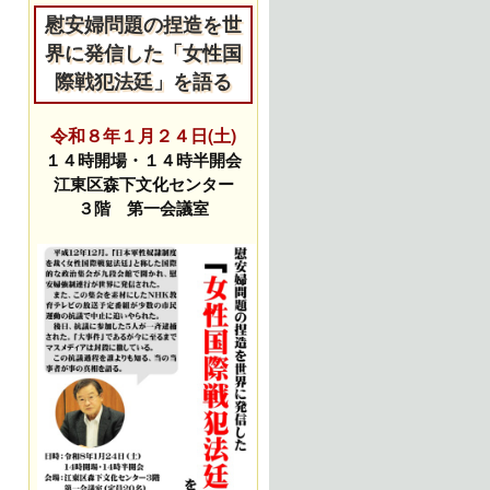
慰安婦問題の捏造を世
界に発信した「女性国
際戦犯法廷」を語る
令和８年１月２４日(土)
１４時開場・１４時半開会
江東区森下文化センター
３階 第一会議室