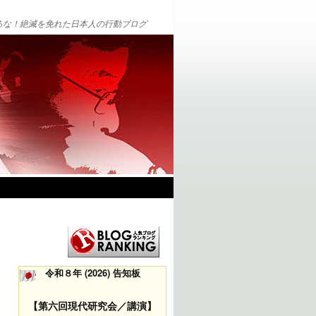
るな！絶滅を免れた日本人の行動ブログ
令和８年 (2026) 告知板
【第六回現代研究会／講演】