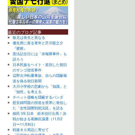
最近のブログ記事
敗北は喪失と異なる
優先席に座る青年と芥川龍之介
『蜜柑』
憲法記念日には「赤報隊事件」も
語ろう
日本民族をヘイト・差別した朝日
のサンゴ捏造事件
辺野古沖転覆事故、自らの隠蔽報
道を偽る朝日新聞
大川小学校の悲劇から「知識」と
「知性」を考える
チベット侵略を隠蔽するパンダ
慰安婦問題の捏造を世界に発信し
た「女性国際戦犯法廷」を語る
移民 VS 日本 鈴木信行出馬！決
戦が始まる葛飾区議選（11月2
日〜11月8日）
戦後８０周忌に寄せて
「安定的な皇位継承」への私見