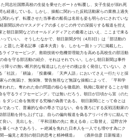
同志社国際高校の生徒を乗せたボートが転覆し、女子生徒が溺れ死
間も経過している。しかし、操船に関わった反戦活動家らの業務上過失
も関わらず、転覆させた当事者の船長は名前も姿も明らかにされていな
産経新聞以外のマスメディアの多くがこの件での深掘りする報道を控え
家と朝日新聞などのオールドメディアとの癒着とはいえ、ここまで来る
いっていい。 そうしたなかで、朝日新聞夕刊（4月3日）は「部活動の
ー」と題した署名記事（森本大貴）を、しかも一面トップに掲載した。
るライフセービング、救助技術や危機管理能力を高める高校生の部活動
者の命を守る部活動の紹介、それはそれでいい。しかし朝日新聞は事件
当たり障りの無い断片的な報道はしたがその後は全く発信していない。さ
る「社説」「耕論」「投書欄」「天声人語」においてさえ一行たりと採
動家らの無届け、無保険、警告無視など無謀な操船によって、「平和学
奪われた。奪われた命の問題の核心を徹底的、執拗に取材することが朝
命を守るライフセービング」では無いだろう。朝日が日頃から宣（のた
」をダシに命を無視する究極の偽善である。 朝日新聞にとって命とは
ルであって、普遍的な命の尊さではない。命を蔑ろにする反戦活動家の
助部活動を持ち上げては、自らの偏向報道を偽るアリバイ作りに励んで
て良い。 見出しを、「平和活動の先に 救える命」に取替え、辺野古沖
を暴くべきであろう。 ←絶滅を免れた日本人を一人でも増やす為にク
日新聞―偏見と差別の朝日的思考と精神構造』 （酒井信彦 日新報道）