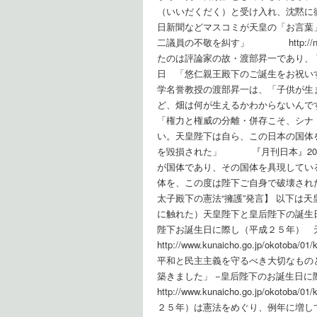
（いいだくだく）と受け入れ、沈黙に
日新聞などマスコミが天皇の「お言葉
二議員の不敬を糾す」 http://nippo
たのは評論家の故・渡部昇一であり、
日 「悠仁親王殿下のご誕生をお祝い
学名誉教授の渡部昇一は、「子供が生
ど、畑は何が生えるかわからないんです
「権力と権威の分離・併存こそ、シナ
い。天皇陛下は自ら、この日本の国体
を毀損された」 『月刊日本』2017
が国体であり、その国体を具現してい
体を、この度は陛下ご自身で破壊され
太子殿下の憲法“擁護”発言】 以下は
に触れた）天皇陛下と皇后陛下の誕生
陛下お誕生日に際し（平成２５年） 
http://www.kunaicho.go.jp/oko
平和と民主主義を守るべき大切なもの
築きました」 −皇后陛下のお誕生日
http://www.kunaicho.go.jp/oko
２５年）は憲法をめぐり、例年に増し