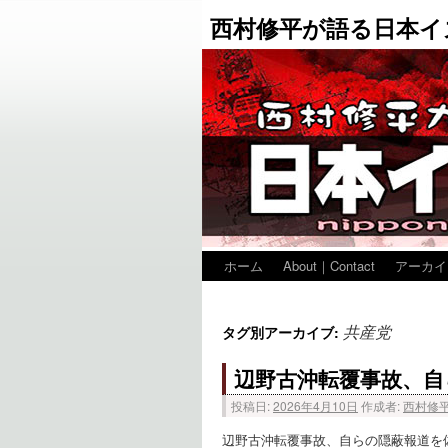
西村修平が語る日本イ
ホーム
About｜Contact
アーカイ
共産党
タグ別アーカイブ:
辺野古沖転覆事故、自
投稿日:
2026年4月10日
作成者:
西村修
辺野古沖転覆事故、自らの隠蔽報道を