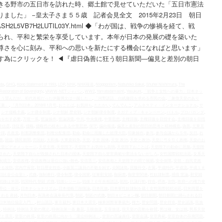
きる野市の五日市を訪れた時、郷土館で見せていただいた「五日市憲法
ました」 −皇太子さま５５歳 記者会見全文 2015年2月23日 朝日
ticles/ASH2L5VB7H2LUTIL03Y.html ◆「わが国は、戦争の惨禍を経て、戦
られ、平和と繁栄を享受しています。本年が日本の発展の礎を築いた
尊さを心に刻み、平和への思いを新たにする機会になればと思います」
す為にクリックを！ ◀︎『虐日偽善に狂う朝日新聞―偏見と差別の朝日
nda
,
GHQ
,
Kono Statement of 1993
,
LDP
,
NHK
,
NHK報道
,
Niopponism
,
Nobuhiko Sakai
,
Shuhei Nishimura
,
The
Restoration of Sovereignty
,
VAWW-NETジャパン
,
WW2
,
Yamatodamashii
,
Yasukuni
,
「戦争と女性への暴力」日本ネッ
よう望んだが、初代首相だった伊藤博文は一蹴した」
,
「河野談話」白紙撤回を求める市民の会
,
「象徴天皇のあり
言葉」
,
『月刊日本』2018年1月号
,
おことば
,
お気持ち
,
たたかい
,
てんでんこ
,
アムネスティ・インターナショナル
,
サ
,
シナ侵略主義
,
シナ律令制度
,
シナ朝鮮 歴史戦
,
シナ朝鮮律令制度
,
ネガティブ・キャンペーン
,
バトル
,
プロパガンダ
,
論を出す必要
,
万世一系
,
世論操作
,
世論調査
,
中共
,
中央集権
,
中華思想
,
主権回復
,
主権回復を目指す会
,
主権回復を目指
井信彦
,
侍従長
,
侵略
,
侵略性の根本にある中華思想
,
保守
,
偏向報道
,
偏見と差別の朝日的思考と精神構造
,
偽善
,
元東京
参拝
,
共産党
,
利害調整集団
,
利権分配集団
,
勅命
,
勅命に屈服した総理大臣
,
印象操作
,
参与
,
参与会議から５年
,
反日
,
右
票
,
国益
,
國民新聞
,
売国奴
,
大和魂
,
大東亜戦争
,
天皇
,
天皇 国体
,
天皇 政治
,
天皇と政治
,
天皇に弓を引く政権
,
天皇のお
天皇ビデオメッセージ
,
天皇主権
,
天皇陛下
,
天皇陛下 お気持ち表明
,
天皇陛下おことば
,
天皇陛下の勅命に屈服
,
天皇陛
された
,
天皇陛下自らが毀損された日本の国体
,
天皇陛下自ら皇室典範や憲法をないがしろ
,
女性国際戦犯法廷
,
女系天
制成立
,
安倍政権
,
安倍政権は退位に強い難色
,
安倍晋三
,
安倍首相と天皇陛下の間で展開
,
安全保障
,
安部・自民党政
なる攻防
,
宮内庁長官
,
対日歴史捏造
,
小坂英二議員の不敬を糾す
,
尖閣諸島
,
屈服外交
,
左翼
,
平成時代
,
平成流
,
平成１８
日比谷公会堂）
,
式微
,
強制連行
,
律令制度
,
律令国家
,
従軍慰安婦
,
御厨貴
,
御皇室関連
,
性奴隷制度
,
感情 世論
,
慰安婦
戦後は米国
,
戦国時代 朝廷 式微
,
戦後レジーム
,
戦後７０年首相談話
,
戦犯
,
抗議行動
,
捏造
,
摂政
,
攻防
,
政府への権力発
即位・改元
,
日本ナショナリズム
,
日本侵略三段階論
,
日本民族
,
日本軍性奴隷制を裁く女性国際戦犯法廷
,
日米同盟を
わる 産経
,
月刊日本
,
有識者会議座長代理
,
朝廷
,
朝廷の式微
,
朝日オピニオン欄
,
朝日新聞
,
朝日新聞に踊らされる日
日米地位協定入門」
,
村山談話
,
東京裁判
,
東日本大震災
,
極東国際軍事裁判
,
権力
,
歴史問題
,
歴史捏造
,
歴史認識
,
民族
一
,
特例法
,
特例法 天皇の廃止
,
特例法第一条 趣旨
,
玉映放送
,
玉音放送
,
現天皇の言動を称賛
,
男は種、女は畑
,
男系天皇
室と震災
,
皇室の終焉
,
皇室の終焉に向かう「退位特例法」
,
皇室の言論責任
,
皇室会議
,
皇室典範
,
皇室自体の存廃問題
,