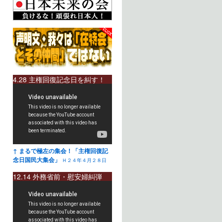
4.28 主権回復記念日を糾す！
↑ まるで極左の集会！「主権回復記
念日国民大集会」
Ｈ２４年４月２８日
12.14 外務省前・慰安婦糾弾