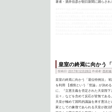
著者・酒井信彦が朝日新聞に踊らされ
カテゴリー:
時評
|
タグ:
anti-Japanese propaganda
,
asahi
,
Nioppo
ダシに命を無視する究極の偽善
,
アリバイ作り
,
オールドメディ
会
,
事実を挙げて道理を説く
,
保守
,
修学旅行
,
偏向報道
,
偏見と
普天間基地の辺野古基地移設工事に対する海上抗議活動
,
天声
世界に発信した「女性国際戦犯法廷」を語る
,
投書欄
,
日本イズ
縄県名護市辺野古沖
,
海上保安庁
,
海難事故
,
無保険
,
玉城デニー
野古新基地を造らせないオール沖縄会議
,
辺野古沖抗議船転覆
酒井信彦
,
鎮魂の祈りは絶へず幾夏も靖國神社に蝉鳴き止まず
,
皇室の終焉に向かう「
投稿日:
2017年12月28日
作成者:
西村修
皇室の終焉に向かう「退位特例法」 戦
を利用 【感情という「世論」が決め
に、『立憲主義を否定された天皇陛下
云々」などを含めて反応が皆無である
天皇が極めて国民的議論を来す憲法と
家としての象徴であられる天皇が政治