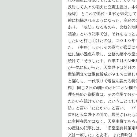
反対して人々の唱えた立憲主義は、本
経緯】 とこれで退位・即位が決定し
確に指摘されるようになった。産経の
あり、「攻防」なるものを、比較的地
議論」という記事では、それをもっと
したいと打ち明けたのは、２０１０年
た。（中略）しかしその意向が官邸に
位に強い難色を示し、公務の縮小や皇
続けて「そうした中、昨年７月のNH
が一気に広がった。天皇陛下は翌月の
世論調査では退位賛成が９１％に達し
と漏らし、一代限りで退位を認める特
権】 同じ２日の朝日のオピニオン欄
理を務めた御厨貴は、その立場で分か
たかいを続けていた、ということでし
防」と言い「たたかい」と言い、「バ
首相と天皇陛下の間で、展開されたも
に主権在民ではなく、天皇主権である
の産経の記事には、「旧皇室典範策定
文は一蹴した」とある。 また御厨は