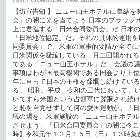
【街宣告知 】 ニュー山王ホテルに集結を
会」の闇に光を当てよう 日本のブラック
上に君臨する「日米合同委員会」だ 日本
「日米地位協定」だ。それの具体的運用を
同委員会」で、米軍の軍事的要請が全てに
日米関係を凝縮している。月二回開かれる
である「ニュー山王ホテル」だ。会議の議
事項はわが国最高機関である国会より上位
年に亘って日本の主権を蹂躙し続けてい
る。 昭和、平成、令和の三代において、
いてすら米国という占領軍に蹂躙され続
と恥を自覚せずして何の愛国運動か。「日
議の場を、米軍施設の「ニュー山王ホテル
させよう。「日米合同委員会」の闇に今こ
時】令和元年１２月１５日（日）１３時集