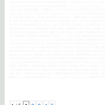
Japan Status of Forces Agreement
,
United States Air Force
,
V-22
,
VAWW-NETジャパン
,
WW2
,
ば かくなるものと 知りながら やむにやまれぬ 大和魂
,
イージス・アショア
,
オスプレイ
,
シナによる日本侵略三段階
,
シナ侵略主義
,
トランプ大統領
,
トランプ政権下での対米自立と
ホテル
,
プロパガンダ
,
ポツダム宣言
,
ヤルタ会談
,
レコンキスタ
,
一水会
,
上空通過も日本側
復
,
主権回復を目指す会
,
主権国家
,
事実を挙げて道理を説く
,
侵略性の根本にある中華思想
造
,
偽善
,
全憂会
,
利害調整集団
,
利権分配集団
,
北朝鮮問題
,
国交省
,
国交省と外務省は日米
は日米合同委員会の討議内容を公開せよ
,
国益
,
国連安保理
,
国連憲章５１条 自衛権行使
,
国
愛国者連絡会
,
売国
,
外交保護権放棄
,
外務省
,
大和魂
,
大東亜戦争
,
太平洋戦争
,
安倍政権
,
安
従属
,
対米自立実行委員会
,
尖閣諸島
,
屈服外交
,
屈辱の屈辱だ！ 首都圏（米軍横田基地）
塾
,
性奴隷制度
,
慰安婦問題
,
憂国我道会
,
戦後レジーム
,
戦後７４年
,
抗議街宣
,
敗戦を総括
を けだものとして扱うべきだ トルーマン
,
日本侵略三段階論
,
日本民族
,
日本軍性奴隷制を
日米同盟を信奉する保守の奇っ怪
,
日米地位協定
,
日米安保
,
日米秘密会議 山王ホテル
,
朝日
三浩
,
本当は憲法より大切な「日米地位協定入門」
,
李花 業平
,
東京オリンピック
,
東京五輪
横田基地の管制権を撤廃、首都圏の上空を米軍から取り戻そう
,
横田基地問題
,
横田空域
,
横
位協定」の全面改定を
,
歴史認識
,
民族派
,
民族精神
,
民族自決
,
沖縄県東村高江 米軍ヘリ墜
求める市民の会
,
社会の不条理
,
米中は侵略の“同盟国”
,
米中二重隷属体制
,
米中韓 対日歴史
と官僚による戦後体制の延命を許すな！日米合同委員会糾弾街頭宣伝
,
米軍オスプレイの首
田基地
,
米軍機事故
,
米軍駐留経費の全額負担
,
精神侵略
,
精神奴隷
,
絶滅を免れた日本人
,
羽
史観
,
自衛隊
,
芝田晴彦
,
英霊
,
虐日偽善に狂う朝日新聞
,
血税
,
行動する運動
,
街宣告知
,
街頭
支配
,
辺野古
,
酒井信彦
,
鎮魂の祈りは絶へず幾夏も靖國神社に蝉鳴き止まず
,
隷属国家
,
靖
都圏オスプレイ配備
,
駐留経費負担
,
高江ヘリパッド問題
,
ＣＨ５３Ｅ
,
Ｆ３５戦闘機
|
コメ