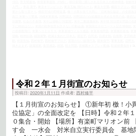
15分
,
普天間基地
,
有償軍事援助（FMS）
,
朝日新聞に踊らされる日本人の精神構造
,
朝鮮半
入門」
,
李花 業平
,
東京オリンピック
,
東京五輪 飛行ルート
,
東京大空襲
,
横田ラプコン
,
横
軍から取り戻そう
,
横田空域の即時返還
,
檄！小異を捨て大同に「日米地位協定」の全面改
高江 米軍ヘリ墜落
,
沖縄米軍基地
,
河野談話
,
河野談話の白紙撤回を求める市民の会
,
痛切な
別爆撃
,
社会の不条理
,
米中は侵略の“同盟国”
,
米中二重隷属体制
,
米中韓 対日歴史問題の包
下に時効はない
,
米国の戦争犯罪を許さない行動会議
,
米国国立ホロコースト記念博物館
,
米
の首都圏飛行
,
米軍ヘリＣＨ５３
,
米軍基地ウイルス感染
,
米軍基地問題
,
米軍横田基地
,
米
侵略
,
精神奴隷
,
絨毯爆撃
,
絶滅を免れた日本人
,
習近平
,
自民党
,
自虐史観
,
自衛隊
,
芝田晴彦
動
,
街宣告知
,
西村修平
,
西村修平ブログ
,
見境のない破壊行為
,
親米保守
,
軍事支配
,
辺野古
,
鳴き止まず
,
隷属国家
,
集団感染
,
靖国
,
領土問題
,
首都圏オスプレイ配備
,
駐留経費負担
|
コ
令和２年１月街宣のお知らせ
投稿日:
2020年1月11日
作成者:
西村修平
【１月街宣のお知らせ】 ①新年初 檄！小
位協定」の全面改定を 【日時】令和２年
０集合・開始 【場所】有楽町マリオン前 
す会 一水会 対米自立実行委員会 基地