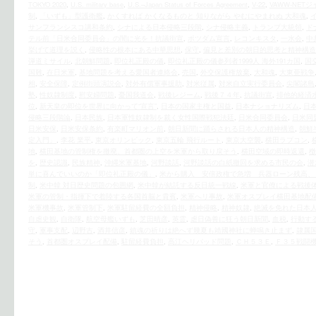
TOKYO 2020
,
U.S. military base
,
U.S.–Japan Status of Forces Agreement
,
V-22
,
VAWW-NET
制
,
「いずも」型護衛艦
,
かくすれば かくなるものと 知りながら やむにやまれぬ 大和魂
,
サンフランシスコ講和条約
,
シナによる日本侵略三段階
,
シナ侵略主義
,
トランプ大統領
,
ド
テル前「日米合同委員会」の闇に光を！抗議街宣
,
ポツダム宣言
,
レコンキスタ
,
一水会
,
中
挙げて道理を説く
,
侵略性の根本にある中華思想
,
保守
,
偏見と差別の朝日的思考と精神構造
弾道ミサイル
,
北朝鮮問題
,
即位礼正殿の儀
,
即位礼正殿の儀参列者1999人 海外191カ国
,
国
国難
,
在日米軍
,
基地問題を考える愛国者連絡会
,
売国
,
外交保護権放棄
,
大和魂
,
大東亜戦争
相
,
安全保障
,
定例街頭演説会
,
対外有償軍事援助
,
対米従属
,
対米自立実行委員会
,
尖閣諸島
塾
,
性奴隷制度
,
慰安婦問題
,
憂国我道会
,
戦後レジーム
,
戦後７４年
,
抗議街宣
,
排他的経済
位
,
新天皇の即位を世界に向かって“宣言”
,
日本の国家主権と国益
,
日本ナショナリズム
,
日
侵略三段階論
,
日本民族
,
日本軍性奴隷制を裁く女性国際戦犯法廷
,
日米合同委員会
,
日米同
日米安保
,
日米安保条約
,
有楽町マリオン前
,
朝日新聞に踊らされる日本人の精神構造
,
朝鮮
定入門」
,
李花 業平
,
東京オリンピック
,
東京五輪 飛行ルート
,
東京大空襲
,
横田ラプコン
,
地
,
横田基地の管制権を撤廃、首都圏の上空を米軍から取り戻そう
,
横田空域の即時返還
,
檄
を
,
歴史認識
,
民族精神
,
沖縄米軍基地
,
河野談話
,
河野談話の白紙撤回を求める市民の会
,
潜
単に喜んでいいのか「即位礼正殿の儀」
,
米から購入 安倍政権で急増 兵器ローン残高、
制
,
米中韓 対日歴史問題の包囲網
,
米中韓が結託する反日統一戦線
,
米軍と官僚による戦後
米軍の管制・指揮下で着陸する各国首脳と貴賓
,
米軍へリ事故
,
米軍オスプレイ横田基地配
米軍機事故
,
米軍管制下
,
米軍駐留経費の全額負担
,
精神侵略
,
精神奴隷
,
絶滅を免れた日本
自虐史観
,
自衛隊
,
航空母艦いずも
,
芝田晴彦
,
英霊
,
虐日偽善に狂う朝日新聞
,
血税
,
行動す
守
,
軍事支配
,
辺野古
,
酒井信彦
,
鎮魂の祈りは絶へず幾夏も靖國神社に蝉鳴き止まず
,
隷属
そう
,
首都圏オスプレイ配備
,
駐留経費負担
,
高江ヘリパッド問題
,
ＣＨ５３Ｅ
,
Ｆ３５戦闘