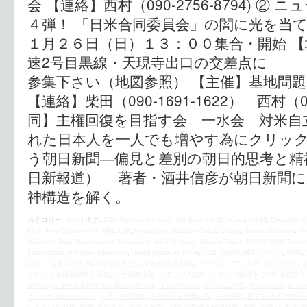
会 【連絡】西村（090-2756-8794) 
４弾！ 「日米合同委員会」の闇に光を当て
１月２６日（日）１３：００集合・開始 
速2号目黒線・天現寺出口の交差点に 
参集下さい（地図参照） 【主催】基地問
【連絡】柴田（090-1691-1622） 西村（09
同】主権回復を目指す会 一水会 対米自
れた日本人を一人でも増やす為にクリックを
う朝日新聞―偏見と差別の朝日的思考と精
日新報道） 著者・酒井信彦が朝日新聞に
神構造を解く。
カテゴリー:
時評
|
タグ:
2020 Summer Olympics
,
Bell Boeing V-22 Osprey
,
CV-22
,
Deception a
FMS
,
Kono Statement of 1993
,
LDP
,
Niopponism
,
Nobuhiko Sakai
,
Osprey
,
Shuhei Nishimura
,
The
Society to Seek Restoration of Sovereignty
,
the U.S.‐Japan Security Treaty
,
TOKYO 2020
,
Tokyo 
Japan Status of Forces Agreement
,
United States Air Force
,
V-22
,
VAWW-NETジャパン
,
WW2
,
ば かくなるものと 知りながら やむにやまれぬ 大和魂
,
イージス・アショア
,
オスプレイ
,
シナによる日本侵略三段階
,
シナ侵略主義
,
トランプ大統領
,
トランプ政権下での対米自立と
ホテル
,
ニュー山王ホテルに集結を第４弾
,
プロパガンダ
,
ポツダム宣言
,
ヤルタ会談
,
レコ
うことも認められない
,
中共
,
主権回復
,
主権回復を目指す会
,
主権国家
,
事実を挙げて道理