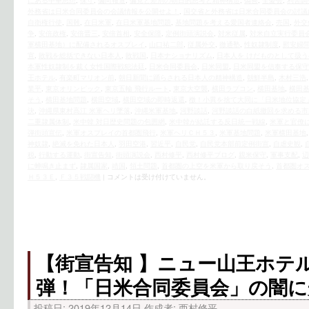
にある中華思想
,
保守
,
偏向報道
,
偏見と差別の朝日的思考と精神構造
,
偽善
,
全憂会
,
利害調
外務省は日米合同委員会の会議情報を公開せよ！
,
国交省と外務省は日米合同委員会の討議
自衛権行使
,
国難
,
在日米軍
,
在日米軍基地問題
,
基地問題を考える愛国者連絡会
,
売国
,
外交
争
,
安倍政権
,
安倍晋三
,
安倍首相
,
安全保障
,
定例街頭演説会
,
対米従属
,
対米自立実行委員
軍横田基地）に配備されるオスプレイ
,
山口祐二郎
,
従属外交
,
徹通塾
,
性奴隷制度
,
慰安婦
宣
,
敗戦を総括できない日本人
,
敗戦国
,
日本ナショナリズム
,
日本人を けだものとして扱う
本軍性奴隷制を裁く女性国際戦犯法廷
,
日米合同委員会
,
日米同盟
,
日米同盟を信奉する保守
王ホテル
,
有楽町マリオン前
,
朝日新聞に踊らされる日本人の精神構造
,
朝鮮半島
,
木村三浩
業平
,
東京オリンピック
,
東京五輪 飛行ルート
,
東京大空襲
,
横田ラプコン
,
横田基地
,
横田
そう
,
横田基地問題
,
横田空域
,
横田空域の即時返還
,
檄！小異を捨て大同に「日米地位協定
決
,
沖縄県東村高江 米軍ヘリ墜落
,
沖縄米軍基地
,
河野談話
,
河野談話の白紙撤回を求める市
二重隷属体制
,
米中韓 対日歴史問題の包囲網
,
米中韓が結託する反日統一戦線
,
米軍と官僚
弾街頭宣伝
,
米軍オスプレイの首都圏飛行
,
米軍ヘリＣＨ５３
,
米軍基地問題
,
米軍横田基地
神奴隷
,
絶滅を免れた日本人
,
羽田空港
,
習近平
,
自民党
,
自民党本部前定例街宣
,
自虐史観
,
税
,
行動する運動
,
街宣告知
,
街頭演説会
,
西村修平
,
西村修平ブログ
,
親米保守
,
軍事支配
,
辺
に蝉鳴き止まず
,
隷属国家
,
靖国
,
領土問題
,
首都圏の上空を米軍から取り戻そう
,
首都圏オ
Ｈ５３Ｅ
,
Ｆ３５戦闘機
|
コメントは受け付けていません。
【街宣告知 】ニュー山王ホテ
弾！「日米合同委員会」の闇
投稿日:
2019年12月14日
作成者:
西村修平