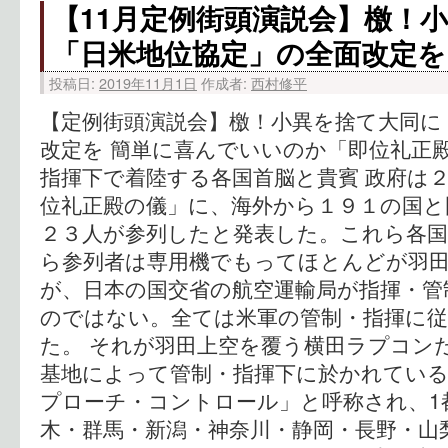
【11月定例街頭演説会】檄！
「日米地位協定」の全面改定を
投稿日:
2019年11月1日
作成者:
西村修平
【定例街頭演説会】檄！小異を捨て大同に
改定を 簡単に喜んでいいのか「即位礼正殿
指揮下で着陸する各国首脳と貴賓 政府は
位礼正殿の儀」に、海外から１９１の国と
２３人が参列したと発表した。これら各国
ら参列者は専用機でもってほとんどが羽
が、日本の国交省の航空運輸局が指揮・管
のではない。全ては米軍の管制・指揮に従
た。 それが羽田上空を覆う横田ラプコン
基地によって管制・指揮下に於かれている
プローチ・コントロール」と呼称され、1
木・群馬・新潟・神奈川・静岡・長野・山