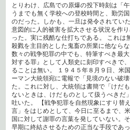
とりわけ、広島での原爆の投下時刻は「午
うまでも無く学校への登校時間と、勤労国
のだった。しかも、一旦は発令されてい
意図的に人的被害を拡大させる状況を作り
った。実に残酷な仕打ちである。 これは
殺戮を主目的とした鬼畜の所業に他なら
数々の戦争犯罪の中でも、特筆すべき最大
対する罪』として人類史に刻印すべきで、
ることは無い。 １９４５年８月９日、米
ーマン大統領宛に電報で「見境のない破壊
た。これに対し、大統領は書簡で「けだ
ないときは、けだものとして扱うべきだ
吐いた。 【戦争犯罪を自然現象にすり替
言」をはじめとして、今日に至るまで、
国に対して謝罪の言葉を発していない。
早期に終結させるための正当な手段であ