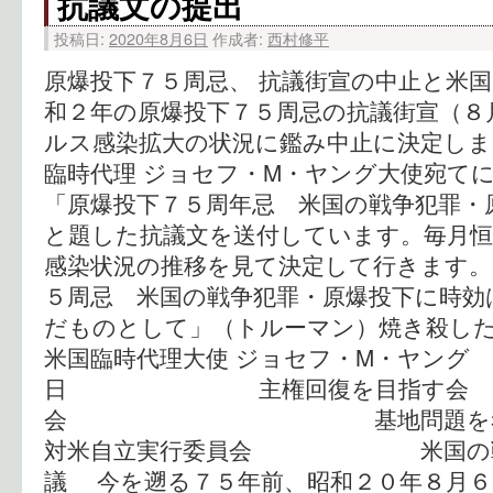
抗議文の提出
投稿日:
2020年8月6日
作成者:
西村修平
原爆投下７５周忌、 抗議街宣の中止と米国
和２年の原爆投下７５周忌の抗議街宣（８
ルス感染拡大の状況に鑑み中止に決定しま
臨時代理 ジョセフ・M・ヤング大使宛て
「原爆投下７５周年忌 米国の戦争犯罪・
と題した抗議文を送付しています。毎月恒
感染状況の推移を見て決定して行きます。 
５周忌 米国の戦争犯罪・原爆投下に時効
だものとして」（トルーマン）焼き殺した
米国臨時代理大使 ジョセフ・M・ヤング 
日 主権回復を目指
会 基地問題を考える
対米自立実行委員会 米国の戦争
議 今を遡る７５年前、昭和２０年８月６