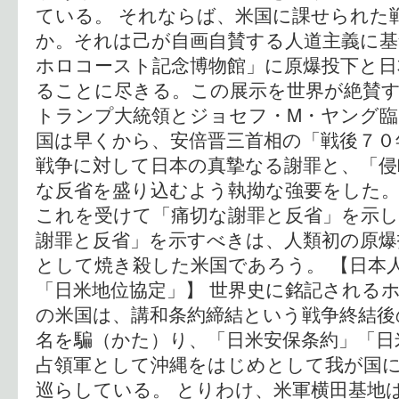
ている。 それならば、米国に課せられた
か。それは己が自画自賛する人道主義に基
ホロコースト記念博物館」に原爆投下と日
ることに尽きる。この展示を世界が絶賛
トランプ大統領とジョセフ・M・ヤング臨
国は早くから、安倍晋三首相の「戦後７０
戦争に対して日本の真摯なる謝罪と、「侵
な反省を盛り込むよう執拗な強要をした。
これを受けて「痛切な謝罪と反省」を示
謝罪と反省」を示すべきは、人類初の原爆
として焼き殺した米国であろう。 【日本人
「日米地位協定」】 世界史に銘記される
の米国は、講和条約締結という戦争終結後
名を騙（かた）り、「日米安保条約」「日
占領軍として沖縄をはじめとして我が国
巡らしている。 とりわけ、米軍横田基地