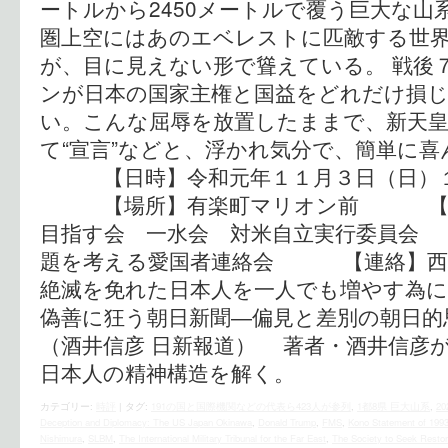
ートルから2450メートルで覆う巨大な山
圏上空にはあのエベレストに匹敵する世
が、目に見えない形で聳えている。 戦後
ンが日本の国家主権と国益をどれだけ損
い。こんな屈辱を放置したままで、新天
て“宣言”などと、浮かれ気分で、簡単に
【日時】令和元年１１月３日（日）１
【場所】有楽町マリオン前 【呼
目指す会 一水会 対米自立実
題を考える愛国者連絡会 【連絡】西村（090
絶滅を免れた日本人を一人でも増やす為にク
偽善に狂う朝日新聞―偏見と差別の朝日
（酒井信彦 日新報道） 著者・酒井信彦
日本人の精神構造を解く。
カテゴリー:
時評
|
タグ:
191の国と国際機関などの代表ら423人が参列
,
1都8県 巨大山系
,
20
Deception and Diplomacy: The US Japan Okinawa
,
Donald Trump
,
FMS
,
Kono Statement of 199
Nishimura
,
SLBM
,
The International Military Tribunal for the Far East
,
The Society to Seek Restor