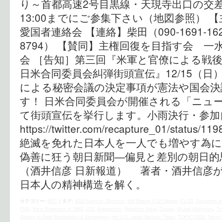
り～首都高速2号目黒線・天現寺出口
13:00までにご参集下さい（地図参照） 
愛国者連絡会 【連絡】柴田（090-1691-162
8794） 【賛同】主権回復を目指す会 
会 ［告知］第三回『米軍と官僚による戦
日米合同委員会糾弾街頭宣伝』12/15（日）1
による秘密会議の決定事項が憲法や国会決
す！ 日米合同委員会が開催される「ニュー
て街頭宣伝を挙行します。小雨決行・参加
https://twitter.com/recapture_01/status/
絶滅を免れた日本人を一人でも増やす為にク
偽善に狂う朝日新聞―偏見と差別の朝日
（酒井信彦 日新報道） 著者・酒井信彦
日本人の精神構造を解く。
カテゴリー:
時評
|
タグ:
2020 Summer Olympics
,
Bell Boeing V-22 Osprey
,
CV-22
,
Deception a
FMS
,
Kono Statement of 1993
,
LDP
,
Niopponism
,
Nobuhiko Sakai
,
Osprey
,
Shuhei Nishimura
,
The
Society to Seek Restoration of Sovereignty
,
the U.S.‐Japan Security Treaty
,
TOKYO 2020
,
Tokyo 