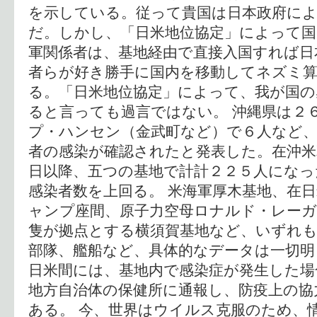
を示している。従って貴国は日本政府によ
だ。しかし、「日米地位協定」によって国
軍関係者は、基地経由で直接入国すれば日
者らが好き勝手に国内を移動してネズミ
る。「日米地位協定」によって、我が国の
ると言っても過言ではない。 沖縄県は２
プ・ハンセン（金武町など）で６人など、
者の感染が確認されたと発表した。在沖米
日以降、五つの基地で計計２２５人になっ
感染者数を上回る。 米海軍厚木基地、在
ャンプ座間、原子力空母ロナルド・レーガ
隻が拠点とする横須賀基地など、いずれも
部隊、艦船など、具体的なデータは一切
日米間には、基地内で感染症が発生した場
地方自治体の保健所に通報し、防疫上の協
ある。 今、世界はウイルス克服のため、