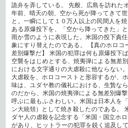
詭弁を弄している。 先般、広島を訪れた
年前、晴天の朝、空から死が降ってきて
と。一瞬にして１０万人以上の民間人を焼
ある原爆投下を、「空から降ってきた」
雨か雪のように表現した。米国の投下責任
象にすり替えたのである。 【真のホロコ
差別爆撃だ】 米国の犯罪は何も原爆投下
空襲をはじめとする、焼夷弾による無差別
における文字通りの大虐殺に他ならない
大虐殺を、ホロコーストと形容するが、
味は、ユダヤ教の儀礼における、生贄な
のだから、米国の焼夷弾による無差別爆
呼ぶに最もふさわしい。米国は日本人を
ン大統領）として焼き殺したのである。 
ダヤ人の虐殺を記念する「米国・国立ホロ
があり、ヒットラーの犯罪を鋭く追及し