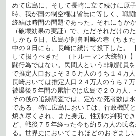
めて広島に、そして長崎に立て続けに原子
時、我が国の制空権は皆無に等しく、戦闘
終結は時間の問題であった。それにもか
（破壊効果の実証）で、ただそれだけの
しかも６日、広島が阿鼻叫喚の巷（ちま
中の９日にも、長崎に続けて投下した。 
して扱うべきだ」（トルーマン大統領）】
闘行為ではない。民間人という非戦闘員を
で推定人口およそ３５万人のうち１４万人
長崎おいては推定人口２４万人のうち７万
被爆後５年間の累計では広島で２０万人、
その後の追跡調査では、定かな死者数は
である。特に広島においては、行政機関と
焼き尽くされ、また身元、性別の判明で
ど、戦後７５年経った今も約５万人の氏名
る。世界史においてこれほどのおぞまし