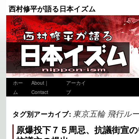
西村修平が語る日本イズム
ホー
About｜
アーカイ
ム
Contact
ブ
東京五輪 飛行ル
タグ別アーカイブ:
原爆投下７５周忌、抗議街宣の