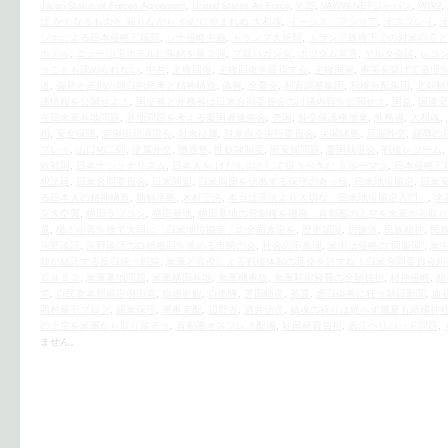
Japan Status of Forces Agreement
,
United States Air Force
,
V-22
,
VAWW-NETジャパン
,
WW2
,
ば かくなるものと 知りながら やむにやまれぬ 大和魂
,
イージス・アショア
,
オスプレイ
,
シナによる日本侵略三段階
,
シナ侵略主義
,
トランプ大統領
,
トランプ政権下での対米自立と
ホテル
,
ニュー山王ホテルに集結を第３弾
,
プロパガンダ
,
ポツダム宣言
,
ヤルタ会談
,
レコ
うことも認められない
,
中共
,
主権回復
,
主権回復を目指す会
,
主権国家
,
事実を挙げて道理
道
,
偏見と差別の朝日的思考と精神構造
,
偽善
,
全憂会
,
利害調整集団
,
利権分配集団
,
北朝鮮
議情報を公開せよ！
,
国交省と外務省は日米合同委員会の討議内容を公開せよ
,
国益
,
国連安
在日米軍基地問題
,
基地問題を考える愛国者連絡会
,
売国
,
外交保護権放棄
,
外務省
,
大和魂
,
相
,
安全保障
,
定例街頭演説会
,
対米従属
,
対米自立実行委員会
,
尖閣諸島
,
屈服外交
,
屈辱の
プレイ
,
山口祐二郎
,
従属外交
,
徹通塾
,
性奴隷制度
,
慰安婦問題
,
憂国我道会
,
戦後レジーム
,
敗戦国
,
日本ナショナリズム
,
日本人を けだものとして扱うべきだ トルーマン
,
日本侵略三
犯法廷
,
日米合同委員会
,
日米同盟
,
日米同盟を信奉する保守の奇っ怪
,
日米地位協定
,
日米
る日本人の精神構造
,
朝鮮半島
,
木村三浩
,
本当は憲法より大切な「日米地位協定入門」
,
李
京大空襲
,
横田ラプコン
,
横田基地
,
横田基地の管制権を撤廃、首都圏の上空を米軍から取り
還
,
檄！小異を捨て大同に「日米地位協定」の全面改定を
,
歴史認識
,
民族派
,
民族精神
,
民
河野談話
,
河野談話の白紙撤回を求める市民の会
,
社会の不条理
,
米中は侵略の“同盟国”
,
米
韓が結託する反日統一戦線
,
米軍と官僚による戦後体制の延命を許すな！日米合同委員会糾
ＣＨ５３
,
米軍基地問題
,
米軍横田基地
,
米軍機事故
,
米軍駐留経費の全額負担
,
精神侵略
,
精
党
,
自民党本部前定例街宣
,
自虐史観
,
自衛隊
,
芝田晴彦
,
英霊
,
虐日偽善に狂う朝日新聞
,
血
西村修平ブログ
,
親米保守
,
軍事支配
,
辺野古
,
酒井信彦
,
鎮魂の祈りは絶へず幾夏も靖國神
の上空を米軍から取り戻そう
,
首都圏オスプレイ配備
,
駐留経費負担
,
高江ヘリパッド問題
,
ません。