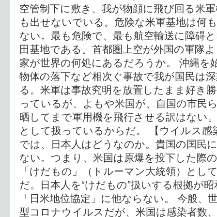
空管制下に敷き、我が物顔に飛び回る米軍
も出せないでいる。危険な米軍基地は何
ない。最も危険で、最も航空輸送に障碍
田基地である。首都圏上空が外国の軍隊よ
家が世界の何処にあるだろうか。 沖縄を
物体の落下など相次ぐ事故で我が国民は深
る。米軍は事故究明を放置したまま好き勝
っているが、よもや米国が、自国の市民
晒してまで軍用機を飛行させる訳はない
として扱っているからだ。 【ウイルス感
では、日本人はどうなのか。貴国の国民
ない。つまり、米国は原爆を投下した際
「けだもの」（トルーマン大統領）とし
だ。日本人を“けだもの”扱いする根拠が
「日米地位協定」に他ならない。 今般、
型コロナウイルスだが、米国は感染者数、