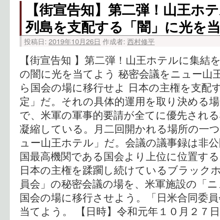
【街宣告知】第二弾！山王ホテ
列島を支配する「闇」に光を
投稿日:
2019年10月26日
作成者:
西村修平
【街宣告知 】第二弾！山王ホテルに集結を
の闇に光を当てよう 秘密会議をニュー山
ら国会の場に移行せよ 日本の主権を支配
定」だ。それの具体的運用を取り決める場
で、米軍の軍事的要請が全てに優先される
凝縮している。月二回開かれる場所の一
ュー山王ホテル」だ。会議の議事録は非公
国最高機関である国会より上位に位置する
日本の主権を蹂躙し続けているブラック
員会」の秘密会議の場を、米軍施設の「ニ
国会の場に移行させよう。「日米合同委員
当てよう。 【日時】令和元年１０月２７日