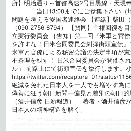
所】明治通り～首都高速2号目黒線・天現
当日13:00までにご参集下さい（地
問題を考える愛国者連絡会 【連絡】柴田（090
（090-2756-8794） 【賛同】主権回
立実行委員会 ［告知］第二回『米軍と官
を許すな！日米合同委員会糾弾街頭宣伝』10/
米軍と官僚による秘密会議の決定事項が憲
不条理を糾す！ 日米合同委員会が開催さ
ル」 前路上にて街頭宣伝を挙行します。
https://twitter.com/recapture_01/status/
絶滅を免れた日本人を一人でも増やす為にク
偽善に狂う朝日新聞―偏見と差別の朝日
（酒井信彦 日新報道） 著者・酒井信彦
日本人の精神構造を解く。
カテゴリー:
時評
|
タグ:
2020 Summer Olympics
,
Bell Boeing V-22 Osprey
,
CV-22
,
Deception a
FMS
,
Kono Statement of 1993
,
LDP
,
Niopponism
,
Nobuhiko Sakai
,
Osprey
,
Shuhei Nishimura
,
The
Society to Seek Restoration of Sovereignty
,
the U.S.‐Japan Security Treaty
,
TOKYO 2020
,
Tokyo 