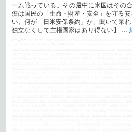
ーム戦っている。その最中に米国はその
疫は国民の「生命・財産・安全」を守る安
い。何が「日米安保条約」か、聞いて呆れ
独立なくして主権国家はあり得ない】 …
カテゴリー:
時評
|
タグ:
Andrew Bacevich
,
Carl von Clausewitz
,
Coronavirus disease 2019
,
CO
Japan Okinawa
,
Donald Trump
,
FMS
,
HIROSHIMA
,
Holocaust
,
Joseph M. Young
,
Kono Statemen
Sakai
,
Osprey
,
Shuhei Nishimura
,
The International Military Tribunal for the Far East
,
The Society 
Security Treaty
,
TOKYO 2020
,
U.S. military base
,
U.S.–Japan Status of Forces Agreement
,
Unite
Kriege
,
WHO
,
WW2
,
Yokota Air Base
,
Yokota RAPCON
,
YP体制
,
「日米地位協定」の全面改定
やまれぬ 大和魂
,
アウシュビッツ
,
アウシュヴィッツ
,
イージス・アショア
,
ウイルス感染を
オスプレイ
,
オスプレイ首都圏に配備
,
オバマ大統領 広島 「７１年前、晴天の朝、空から
広島演説
,
オランダ・ハーグ
,
キャンプ・ハンセン
,
クラウゼヴィッチ「戦争論」
,
サンフラ
シナ侵略主義
,
ジョセフ・M・ヤング駐日米国臨時代理大使
,
トランプ大統領
,
トランプ政権
統領
,
トルーマン大統領 けだものを相手にせねばならないときは、けだものとして扱うべ
アメリカン
,
プロパガンダ
,
ホロコースト
,
ポツダム宣言
,
ヤルタ会談
,
レコンキスタ
,
一水会
す会
,
主権国家
,
事実をあげて道理を説く
,
事実を挙げて道理を説く
,
令和２年８月６日
,
侵
道
,
偏見と差別の朝日的思考と精神構造
,
偽善
,
全憂会
,
利害調整集団
,
利権分配集団
,
北朝鮮
爆の日
,
原爆投下７５周忌
,
国交省と外務省は日米合同委員会の会議情報を公開せよ！
,
国民
章５１条 自衛権行使
,
国難
,
在日米軍
,
在日米軍基地問題
,
基地問題を考える愛国者連絡会
,
倍晋三
,
安倍首相
,
安倍首相 戦後７０年談話
,
安全保障
,
定例街頭演説会
,
対米従属
,
対米自
都圏（米軍横田基地）に配備されるオスプレイ
,
山口祐二郎
,
山王ホテル
,
広島 長崎
,
広島長
問題
,
憂国我道会
,
戦後レジーム
,
戦後７５年
,
抗議文
,
抗議街宣
,
敗戦を総括できない日本人
日本人を けだものとして扱うべきだ トルーマン
,
日本侵略三段階論
,
日本大空襲
,
日本民族
委員会
,
日米同盟
,
日米同盟を信奉する保守の奇っ怪
,
日米地位協定
,
日米安保
,
日米安保条