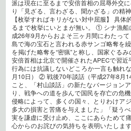
派は現在に至るまで安倍首相の屈辱外交に
り「見ざる、言わざる、聞かざる」の精
【枚挙すればキリがない対中屈服】 具体
るまで枚挙にいとまが無い。 ① シナ漁船
成26年9月からおよそ三ヶ月間にわたっ
島で海の宝石と言われる赤サンゴ略奪を
を掲げた略奪を“密猟”と称し、国家ぐる
安倍首相は北京で開催されたAPECで習
行為には抗議しないどころか一言も触れなか
月10日） ② 戦後70年談話（平成27年8
こと、「村山談話」の新たなバージョン
り、戦争への道を歩んで国民を存亡の危機
侵略によって、多くの国々、とりわけア
多大の損害と苦痛を与えました」「疑う
実を謙虚に受け止め、ここにあらためて
心からのお詫びの気持ちを表明いたしま