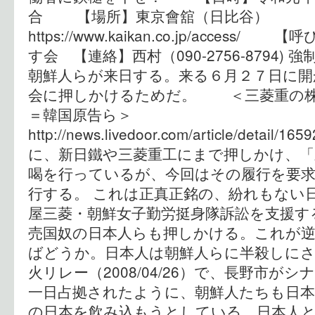
合 【場所】東京會舘（日比谷）
https://www.kaikan.co.jp/acce
す会 【連絡】西村（090-2756-8794)
朝鮮人らが来日する。来る６月２７日に開
会に押しかけるためだ。 ＜三菱重の株
＝韓国原告ら＞
http://news.livedoor.com/article/deta
に、新日鐵や三菱重工にまで押しかけ、「
喝を行っているが、今回はその履行を要
行する。 これは正真正銘の、紛れもない
屋三菱・朝鮮女子勤労挺身隊訴訟を支援す
売国奴の日本人らも押しかける。これが
ばどうか。日本人は朝鮮人らに半殺しにさ
火リレー（2008/04/26）で、長野市が
一日占拠されたように、朝鮮人たちも日
の日本を飲み込もうとしている。日本人