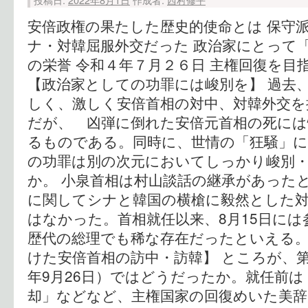
安倍政権の果たした歴史的使命とは 保守
ナ・対韓屈服外交だった 政治家にとって
の栄誉 令和４年７月２６日 主権回復を目
【政治家としての功罪には峻別を】 過去
しく、激しく安倍首相の対中、対韓外交を
だが、 凶弾に倒れた安倍元首相の死には
るものである。同時に、世情の「狂騒」
の功罪は別の次元においてしっかり峻別
か。 小泉首相は村山談話の継承があった
に関してシナと韓国の横槍に毅然とした
はなかった。首相就任以来、8月15日に
歴代の総理でも稀な存在だったといえる。
けた安倍首相の訪中・訪韓】 ところが、第
年9月26日）ではどうだったか。就任前
却」などなど、主権国家の回復めいた美