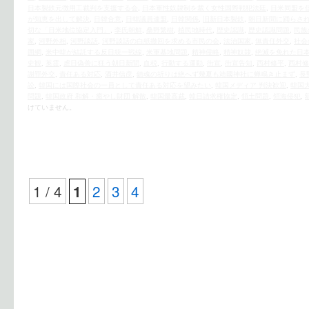
日本製鉄元徴用工裁判を支援する会
,
日本軍性奴隷制を裁く女性国際戦犯法廷
,
日米同盟を
が知恵を出して解決
,
日韓合意
,
日韓議員連盟
,
日韓関係
,
旧新日本製鉄
,
朝日新聞に踊らさ
切な「日米地位協定入門」
,
李氏朝鮮
,
桑野繁樹
,
植民地時代
,
歴史認識
,
歴史認識問題
,
民族
家
,
河野外相
,
河野談話
,
河野談話の白紙撤回を求める市民の会
,
法治国家
,
無責任外交
,
社会
囲網
,
米中韓が結託する反日統一戦線
,
米軍基地問題
,
精神侵略
,
精神奴隷
,
絶滅を免れた日
史観
,
英霊
,
虐日偽善に狂う朝日新聞
,
血税
,
行動する運動
,
街宣
,
街宣告知
,
西村修平
,
西村修
謝罪外交
,
責任ある対応
,
酒井信彦
,
鎮魂の祈りは絶へず幾夏も靖國神社に蝉鳴き止まず
,
長
訟
,
韓国には国際社会の一員として責任ある対応を望みたい
,
韓国メディア 判決歓迎
,
韓国
問題
,
韓国政府 和解・癒やし財団 解散
,
韓国最高裁
,
韓日請求権協定
,
領土問題
,
領海侵犯
,
けていません。
1 / 4
2
3
4
1