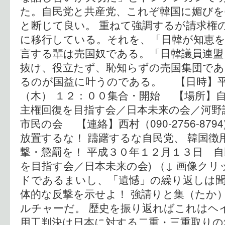
た。自民党と共産党、これぞ韓国に媚びを
と断じて良い。 重ねて強調するが請求権
に移行している。それを、「日韓が知恵
言する輩は売国奴である。「日韓議員連盟
抜け、役立たず、恥知らずの売国集団であ
るのが国益に叶うのである。 【日時】
（木） １２：００集合・開始 【場所】
主権回復を目指す会／日本未来の会／河野
市民の会 【連絡】西村（090-2756-87
放置するな！ 躊躇するな自民党、 韓国徴
撃・懲罰を！ 平成３０年１２月１３日 自
を目指す会／日本未来の会) （↓ 画像クリ
ドであるまいし、「遺憾」の繰り返しは聞
体的な反撃を示せよ！ 強請りと集（たか
ルチャーだ。 歴史を振り返ればこれはヘ
用工判決は日本に対する二重・三重取りの