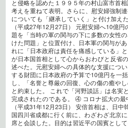
と侵略を認めた１９９５年の村山富市首相
考えを重ねて表明。さらに、慰安婦強制連
についても「継承していく」と付け加えた
（平成27年12月27日） 元慰安婦へ10億
題を「当時の軍の関与の下に多数の女性の
けた問題」と位置付け、日本軍の関与が
れに「日本政府は責任を痛感している」と
が日本国首相として心からおわびと反省
述べた。元慰安婦への具体的な支援につい
する財団に日本政府の予算で10億円を一
し、「名誉と尊厳の回復、心の傷の癒やし
と約束した。 これで「河野談話」は名実
完成されたのである。 ④ コロナ拡大の最
（平成31年12月23日） 安倍首相は、日
国四川省成都に行く前に、わざわざ北京に
席と会談した。目的は習近平の国賓として