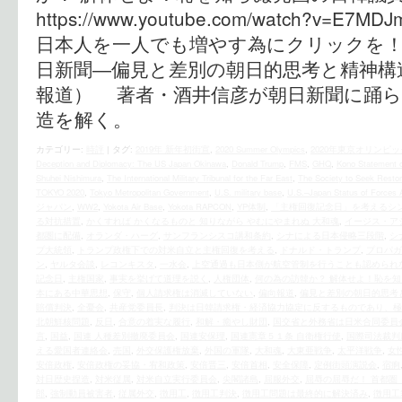
https://www.youtube.com/watch?v=E
日本人を一人でも増やす為にクリックを！ 
日新聞―偏見と差別の朝日的思考と精神構
報道） 著者・酒井信彦が朝日新聞に踊ら
造を解く。
カテゴリー:
時評
|
タグ:
2019年 新年初街宣
,
2020 Summer Olympics
,
2020年東京オリンピッ
Deception and Diplomacy: The US Japan Okinawa
,
Donald Trump
,
FMS
,
GHQ
,
Kono Statement 
Shuhei Nishimura
,
The International Military Tribunal for the Far East
,
The Society to Seek Restor
TOKYO 2020
,
Tokyo Metropolitan Government
,
U.S. military base
,
U.S.–Japan Status of Forces
ジャパン
,
WW2
,
Yokota Air Base
,
Yokota RAPCON
,
YP体制
,
「主権回復記念日」を考えるシ
る対抗措置
,
かくすれば かくなるものと 知りながら やむにやまれぬ 大和魂
,
イージス・ア
都圏に配備
,
オランダ・ハーグ
,
サンフランシスコ講和条約
,
シナによる日本侵略三段階
,
シ
プ大統領
,
トランプ政権下での対米自立と主権回復を考える
,
ドナルド・トランプ
,
プロパガ
ン
,
ヤルタ会談
,
レコンキスタ
,
一水会
,
上空通過も日本側が航空管制を行うことも認められ
記念日
,
主権国家
,
事実を挙げて道理を説く
,
人権団体
,
何の為の訪韓か？ 解体せよ！恥を
本にある中華思想
,
保守
,
個人請求権は消滅していない
,
偏向報道
,
偏見と差別の朝日的思考
賠償判決
,
全憂会
,
共産党委員長
,
判決は日韓請求権・経済協力協定に反するものであり、極
北朝鮮核問題
,
反日
,
合意の着実な履行
,
和解・癒やし財団
,
国交省と外務省は日米合同委員
言
,
国益
,
国連 人種差別撤廃委員会
,
国連安保理
,
国連憲章５１条 自衛権行使
,
国際司法裁判
える愛国者連絡会
,
売国
,
外交保護権放棄
,
外国の軍隊
,
大和魂
,
大東亜戦争
,
太平洋戦争
,
女
安倍政権
,
安倍政権の妥協・宥和政策
,
安倍晋三
,
安倍首相
,
安全保障
,
定例街頭演説会
,
宿痾
対日歴史捏造
,
対米従属
,
対米自立実行委員会
,
尖閣諸島
,
屈服外交
,
屈辱の屈辱だ！ 首都圏
郎
,
強制動員被害者
,
従属外交
,
徴用工
,
徴用工判決
,
徴用工問題は最終的に解決済み
,
徴用工