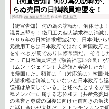
【街宣告知】何の為の訪韓か、
らぬ売国の日韓議員連盟を！
投稿日:
2018年12月26日
作成者:
西村修平
【街宣告知】 何の為の訪韓か、解体せよ！
議員連盟を！ 徴用工の個人請求権は消滅
９６５年の日韓請求権協定で、日本側から
元徴用工らは日本政府ではなく韓国政府に
をすべきが筋であり国際常識だ。 そうし
巡って日韓議員連盟（額賀福志郎会長）が
（ムン・ジェイン）大統領と会談したが
ま帰国した。額賀は「（対応策は）韓国側
人請求権は消滅していないと日本政府も認
護権は放棄している」と述べたとするが意
韓メンバーに属する志位和夫（共産党委員
の名誉と尊厳の回復に向けた前向きの解
な話し合いが大切だ」とトンチンカンで