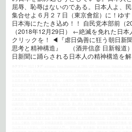
屈辱、恥辱はないのである。日本人よ、民
集合せよ６月２７日（東京會舘）に！ゆす
日本海にたたき込め！！ 自民党本部前（201
（2018年12月29日） ←絶滅を免れた
クリックを！ ◀︎『虐日偽善に狂う朝日新
思考と精神構造』 （酒井信彦 日新報道
日新聞に踊らされる日本人の精神構造を解
カテゴリー:
時評
|
タグ:
antijapan
,
Kono Statement of 1993
,
LDP
,
Niopponism
,
Nobuhiko Sakai
for the Far East
,
The Society to Seek Restoration of Sovereignty
,
the U.S.‐Japan Security Treaty
ゆる対抗措置
,
ゆすり・たかり
,
サンフランシスコ講和条約
,
シナ中共
,
シナ侵略主義
,
プロ
を目指す会
,
事実を挙げて道理を説く
,
人権団体
,
侵略国家
,
侵略性の根本にある中華思想
,
差別の朝日的思考と精神構造
,
偽善
,
元徴用工への賠償判決
,
元徴用工来日
,
元徴用工２２万
あり、極めて遺憾
,
利害調整集団
,
利権分配集団
,
北朝鮮問題
,
反日
,
反日売国日本人
,
反日朝
挺身隊訴訟を支援する会
,
和解・癒やし財団
,
国益
,
国連 人種差別撤廃委員会
,
国連安保理
,
大東亜戦争
,
太平洋戦争
,
安倍・自民党政権
,
安倍政権
,
安倍政権の妥協・宥和政策
,
安倍晋
認識問題
,
対抗措置
,
対日歴史捏造
,
屈服外交
,
差し押さえ判決
,
強制動員被害者
,
徴用工
,
徴
に解決済み
,
徴用工裁判
,
性奴隷制度
,
慰安婦問題
,
慰安婦強制連行
,
慰安婦財団解散
,
戦後レ
鉄住金
,
新日鐵 三菱重工 徴用工
,
日本ナショナリズム
,
日本企業の安全存続
,
日本侵略三段
鉄元徴用工裁判を支援する会
,
日本軍性奴隷制を裁く女性国際戦犯法廷
,
日米同盟を信奉す
を出して解決
,
日韓合意
,
日韓議員連盟
,
日韓関係
,
旧新日本製鉄
,
旧朝鮮半島出身労働者
,
朝
当は憲法より大切な「日米地位協定入門」
,
李氏朝鮮
,
東京會舘
,
東京會舘 徴用工デモ
,
株主