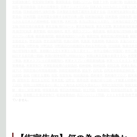
安婦強制連行
,
慰安婦財団解散
,
憂国我道会
,
戦後レジーム
,
戦後７３年
,
抗議行動
,
抗議街宣
街宣
,
新日鉄住金
,
日本の主権外交
,
日本ナショナリズム
,
日本人を けだものとして扱うべき
本民族
,
日本統治時代 強制労働
,
日本製鉄元徴用工裁判を支援する会
,
日本軍性奴隷制を裁
委員会
,
日米同盟
,
日米同盟を信奉する保守の奇っ怪
,
日米地位協定
,
日米安保
,
日韓合意
,
日
らされる日本人の精神構造
,
朝鮮半島
,
木村三浩
,
本当は憲法より大切な「日米地位協定入門
五輪 羽田空港の発着便
,
東京五輪 飛行ルート
,
東京五輪妨害
,
東京大空襲
,
東京都基地対策
局 航空対策課
,
桑野繁樹
,
植民地時代
,
業平
,
横田ラプコン
,
横田基地
,
横田基地の管制権を
オスプレイ配備
,
横田基地問題
,
横田基地第2ゲート前
,
横田空域
,
横田空域の即時返還
,
横田
全面改定を
,
歴史認識
,
歴史認識問題
,
民族の宿痾
,
民族派
,
民族精神
,
民族自決
,
永遠のゆす
米軍基地
,
河野外相
,
河野談話
,
河野談話の白紙撤回を求める市民の会
,
法治国家
,
無責任外
地の管制権を撤廃、首都圏の上空を米軍から取り戻そう」
,
米中は侵略の“同盟国”
,
米中二重
結託する反日統一戦線
,
米国の戦争犯罪に時効はない
,
米国は東京五輪を妨害するな
,
米空軍
リ事故
,
米軍オスプレイの首都圏飛行
,
米軍オスプレイ横田基地配備
,
米軍ヘリＣＨ５３
,
米
軍機事故
,
米軍管制下
,
米軍駐留経費の全額負担
,
精神侵略
,
精神奴隷
,
絶対正義
,
絶滅を免れ
値下げ
,
羽田空港の年間発着回数
,
羽田空港国際便
,
習近平
,
自民党
,
自民党本部前定例街宣
,
日新聞
,
血税
,
行動する運動
,
街宣
,
街宣告知
,
街頭演説会
,
西村修平
,
西村修平ブログ
,
親米保
務
,
謝罪外交
,
責任ある対応
,
軍事支配
,
辺野古
,
酒井信彦
,
鎮魂の祈りは絶へず幾夏も靖國神
工訴訟
,
韓国には国際社会の一員として責任ある対応を望みたい
,
韓国大法院判決
,
韓国大統
解・癒やし財団 解散
,
韓国最高裁
,
韓日請求権協定
,
領土問題
,
領海侵犯
,
額賀福志郎会長
,
イ配備
,
首都圏上空 航空管制下
,
駐留経費負担
,
高江ヘリパッド問題
,
２０１８年度 防衛予
ていません。