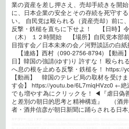
業の資産を差し押さえ、売却手続きを開始
に、日本企業の安全とその存続を死守す
い。 自民党は殴られる（資産売却）前に
反撃・鉄槌を直ちに下せよ！ 【日時】令
（木） １２時開始 【場所】自民党本部
目指す会／日本未来の会／河野談話の白紙
【連絡】西村（090-2756-8794) 【
日】韓国の強請(ゆす)り 許すな！ 殴られる
へ息の根を止める反撃・鉄槌を！ https://yout
【動画】 韓国のテレビ局の取材を受けま
す会】 https://youtu.be/6L7miqHV
でも増やす為にクリックを！ ◀︎『虐日偽
と差別の朝日的思考と精神構造』 （酒井
者・酒井信彦が朝日新聞に踊らされる日本
カテゴリー:
時評
|
タグ:
antijapan
,
Kono Statement of 1993
,
LDP
,
MBS
,
Niopponism
,
Nobuhiko 
Tribunal for the Far East
,
The Society to Seek Restoration of Sovereignty
,
the U.S.‐Japan Securit
制
,
あらゆる対抗措置
,
ゆすり・たかり
,
サンフランシスコ講和条約
,
シナ中共
,
シナ侵略主