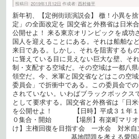
投稿日:
2019年1月12日
作成者:
西村修平
新年初、【定例街頭演説会】 檄！小異を捨
定」の全面改定を 国交省と外務省は日米合
公開せよ！ 来る東京オリンピックを成功
国人を迎えることにある。それは船舶な
来日である。しかし、それを阻害するも
に聳えている目に見えない巨大な壁、そ
制・支配する空域だ。その空域は一都八県
領空だ。今、米軍と国交省などはこの空域
委員会」で折衝中である。この委員会での
されていない。いわばブラックボックス
として要求する。国交省と外務省は「日米
を公開せよ！ 【日時】平成３１年１
０集合・開始 【場所】有楽町マリ
け】主権回復を目指す会 一水会 対米自
基地問題を考える愛国者連