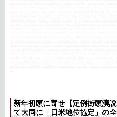
権回復を目指す会
,
事実を挙げて道理を説く
,
人権団体
,
令和元年
,
令和元年初街宣
,
侵略国
消滅していない
,
偏向報道
,
偏見と差別の朝日的思考と精神構造
,
偽善
,
元徴用工への賠償判
協定に反するものであり、極めて遺憾
,
利害調整集団
,
利権分配集団
,
北朝鮮問題
,
反日
,
合
差別撤廃委員会
,
国連安保理
,
国際司法裁判所
,
国難
,
売国
,
外交保護権放棄
,
大和魂
,
大東亜
政権の妥協・宥和政策
,
安倍晋三
,
安倍首相
,
安全保障
,
対シナ・朝鮮との領土・歴史認識問
者
,
徴用工
,
徴用工判決
,
徴用工判決 資産売却
,
徴用工問題は最終的に解決済み
,
徴用工裁判
団解散
,
戦後レジーム
,
戦後７４年
,
抗議行動
,
敗戦国
,
文在寅
,
新日鉄住金
,
日本ナショナリ
来の会
,
日本統治時代 強制労働
,
日本製鉄元徴用工裁判を支援する会
,
日本軍性奴隷制を裁
怪
,
日米地位協定
,
日米安保
,
日韓が知恵を出して解決
,
日韓合意
,
日韓議員連盟
,
日韓関係
,
造
,
朝鮮半島
,
本当は憲法より大切な「日米地位協定入門」
,
李氏朝鮮
,
桑野繁樹
,
植民地時
遠のゆすり・たかり国家
,
河野外相
,
河野談話
,
河野談話の白紙撤回を求める市民の会
,
法治
中韓 対日歴史問題の包囲網
,
米中韓が結託する反日統一戦線
,
精神侵略
,
精神奴隷
,
絶滅を免
観
,
英霊
,
虐日偽善に狂う朝日新聞
,
行動する運動
,
街宣
,
街宣告知
,
西村修平
,
西村修平ブロ
ある対応
,
酒井信彦
,
鎮魂の祈りは絶へず幾夏も靖國神社に蝉鳴き止まず
,
隷属国家
,
靖国
,
て責任ある対応を望みたい
,
韓国のテレビ局の取材を受けました
,
韓国メディア 判決歓迎
,
府 和解・癒やし財団 解散
,
韓国最高裁
,
韓日請求権協定
,
領土問題
,
領海侵犯
,
額賀福志郎会
ん。
新年初頭に寄せ【定例街頭演説
て大同に「日米地位協定」の全