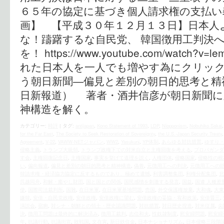
６５年の協定に基づき個人請求権の支払い
画】 【平成３０年１２月１３日】日本人
な！躊躇するな自民党、 韓国徴用工判決
を！ https://www.youtube.com/watch?v
れた日本人を一人でも増やす為にクリックを
う朝日新聞―偏見と差別の朝日的思考と精
日新報道） 著者・酒井信彦が朝日新聞に
神構造を解く。
カテゴリー:
時評
|
タグ:
antijapan
,
Kono Statement of 1993
,
LDP
,
Niopponism
,
Nobuhiko Sakai
for the Far East
,
The Society to Seek Restoration of Sovereignty
,
the U.S.‐Japan Security Treaty
Agreement
,
V-22
,
VAWW-NETジャパン
,
WW2
,
Yasukuni
,
YP体制
,
あらゆる対抗措置
,
ゆすり
侵略主義
,
トランプ大統領
,
トランプ政権下での対米自立と主権回復を考える
,
プロパガンダ
す会
,
主権回復記念日
,
主権国家
,
事実を挙げて道理を説く
,
人権団体
,
侵略国家
,
侵略性の根
い
,
偏向報道
,
偏見と差別の朝日的思考と精神構造
,
偽善
,
元徴用工への判決
,
元徴用工への
韓請求権・経済協力協定に反するものであり、極めて遺憾
,
利害調整集団
,
利権分配集団
,
北
呉越同舟
,
和解・癒やし財団
,
国と国との関係
,
国民感情を刺激する発言
,
国益
,
国連 人種差
使
,
国際司法裁判所
,
国難
,
在日米軍
,
在日米軍基地問題
,
売国
,
外交保護権放棄
,
大和魂
,
大東
嫌韓
,
安倍・自民党政権
,
安倍政権
,
安倍政権に望む
,
安倍政権の妥協・宥和政策
,
安倍晋三
,
演説会
,
宿痾
,
対シナ・朝鮮との領土・歴史認識問題
,
対抗措置
,
対日歴史捏造
,
対米従属
,
尖
決
,
徴用工問題は最終的に解決済み
,
徴用工裁判
,
志位和夫
,
性奴隷制度
,
慰安婦問題
,
慰安婦
年
,
抗議行動
,
抗議街宣
,
敗戦国
,
文在寅
,
新日鉄住金
,
日本ナショナリズム
,
日本侵略三段階