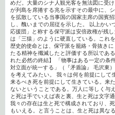
めだ。大量のシナ人観光客を無法図に受
が列島を席捲する兆を示すその最中に、
を拡散している当事国の国家主席の国賓招
し、醜いまでの屈従を示した。 以上かい
応援団」と称する保守派は安倍政権が残し
は「三猿」のように硬直している。これ
歴史的使命とは、保守派を籠絡・骨抜きに
たる精神を殲滅したと評価する所以である
れた必然の終結】 「物事はある一定の条
対立面が統一する」（『矛盾論』 毛沢東
を考えてみたい。 我々は何を前提にして
来るべき死を前提にして生きている。来
ないということである。万人に等しく与
と死は手でいえば表と裏、生と死は文字通
我々の存在は生と死で構成されており、
もいえる。と言うことは、生と死は異な