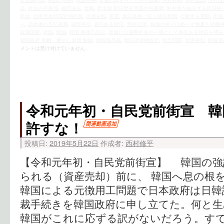
史認識問題
,
民族の宿痾
,
民族精神
,
永遠のゆすり・たかり国家
,
河野外相
,
河野談話
,
河野談
交
,
社会の不条理
,
福沢諭吉
,
竹島
,
米中韓 対日歴史問題の包囲網
,
米中韓が結託する反日統
民党
,
自民党本部前定例街宣
,
自虐史観
,
英霊
,
虐日偽善に狂う朝日新聞
,
行動する運動
,
街宣
ー
,
請求権の支払義務
,
謝罪外交
,
責任ある対応
,
酒井信彦
,
鎮魂の祈りは絶へず幾夏も靖國
隷属国家
,
靖国
,
韓国
,
韓国 徴用工訴訟
,
韓国には国際社会の一員として責任ある対応を望み
韓国政府 和解・癒やし財団 解散
,
韓国最高裁
,
韓日請求権協定
,
領土問題
,
領海侵犯
,
額賀福
メントは受け付けていません。
令和元年初・自民党前街宣 韓
許すな！
投稿日:
2019年5月22日
作成者:
西村修平
【令和元年初・自民党前街宣】 韓国の強請
られる（資産売却）前に、 韓国へ息の根
韓国による元徴用工問題で日本政府は日韓
裁手続きを韓国政府に申し立てた。何と
韓国がこれに応ずる訳がないだろう。す