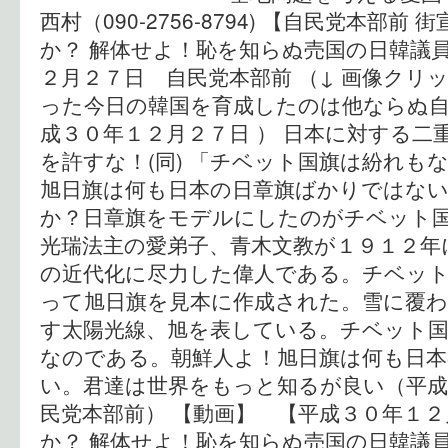
西村（090-2756-8794) 【自民党本部
か？ 解体せよ！恥を知らぬ売国の日韓議員
２月２７日 自民党本部前 （↓ 画像クリ
った今日の韓国を育成したのは他ならぬ自
成３０年１２月２７日 ） 日本に対する二
を許すな！(同) 「チベット国旗は紛れも
旭日旗は何も日本の日章旗ばかりではない
か？日章旗をモデルにしたのがチベット
光瑞法主の愛弟子、青木文教が１９１２年
の近代化に尽力した偉人である。チベッ
って旭日旗を見本に作成された。雪に覆
す太陽光線、旭を表している。チベット
なのである。朝鮮人よ！旭日旗は何も日
い。君達は世界をもっと知るが良い（平成
民党本部前） 【動画】 【平成３０年１
か？ 解体せよ！恥を知らぬ売国の日韓議