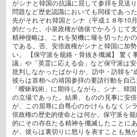
がシナと韓国の抗議に屈して参拝を見送
問題など歴史認識においても同様であった
先がそれぞれ韓国とシナ（平成１８年10月
的だった。小泉政権が徳俵でかろうじて
精神侵略は、これを契機に堰を切ったか
である。否、安倍政権がシナと韓国に加
い。 【保守派を籠絡・骨抜き殲滅】 驚く
議」や「英霊に応える会」など保守派は安
批判しなかったばかりか、訪中・訪韓を“
彼らは首相への靖国参拝の要請行動を自己
「曖昧戦術」に期待しながら、シナ、韓国
の立場であった。結果、ものの見事に安
が、この屈辱に自尊心のかけらもなくシラ
倍政権の歴史的使命とは何か。保守派を籠
的にその存在たる精神を殲滅したことに
が、彼らは裏切りに怒りを表すことも無