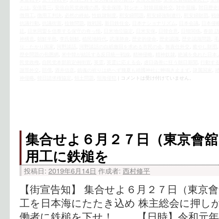
とは
,
安倍晋三
,
安倍自民党政権の愚
,
安全保障
,
対シナ・対韓屈服外交
,
対中屈服
,
対日歴史
徴用工
,
徴用工判決
,
必然の終結
,
性奴隷制度
,
慰安婦問題
,
慰安婦強制連行
,
慰安婦財団
,
戦
抗議行動
,
抗議街宣
,
拉致問題
,
敗戦国
,
新日鉄住金
,
日本ナショナリズム
,
日本会議
,
日本侵
廷
,
日米同盟を信奉する保守の奇っ怪
,
日米地位協定
,
日米安保
,
日韓合意
,
日韓関係
,
春節 
神構造
,
朝鮮半島
,
李氏朝鮮
,
植民地時代
,
武漢肺炎
,
歴史的使命
,
歴史認識
,
歴史認識問題
,
毛
り・たかり国家
,
河野談話
,
河野談話の白紙撤回を求める市民の会
,
無責任外交
,
癒やし財団
歴史問題の包囲網
,
米中韓が結託する反日統一戦線
,
精神侵略
,
精神奴隷
,
絶滅を免れた日本
民党政権
,
自民党本部前定例街宣
,
英霊
,
英霊に応える会
,
虐日偽善に狂う朝日新聞
,
行動す
謝罪外交
,
賠償
,
酒井信彦
,
鎮魂の祈りは絶へず幾夏も靖國神社に蝉鳴き止まず
,
隷属国家
,
神侵略
,
韓日請求権協定
,
領土問題
,
領海侵犯
|
コメントは受け付けていません。
集合せよ６月２７日（東京會舘
用工に鉄槌を
投稿日:
2019年6月14日
作成者:
西村修平
【街宣告知】 集合せよ６月２７日（東京會
工を日本海にたたき込め 株主総会に押しか
働者に鉄槌を下せ！ 【日時】令和元年