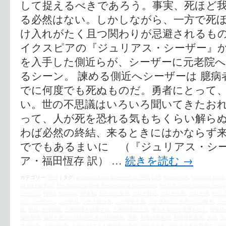
して捉えるべきであろう。事実、死ほど
る必然はない。しかしながら、一方で死
け入れがたく且つ関わりが忌避されるもの
イクスピアの『ジュリアス・シーザー』
を入手した側近らが、シーザーに元老院
るシーン。 諫める側近へシーザーは 臆
でに何度でも死ぬものだ。勇者にとって
い。世の不思議はいろいろ聞いてきたお
って、人が死を恐れる気もちくらい解ら
わば必然の終結、来るときにはかならず
ででもあるまいに （『ジュリアス・シー
ア・福田恆存 訳） …
続きを読む
→
カテゴリー:
時評
|
タグ:
antijapan
,
Kono Statement of 1993
,
LDP
,
Niopponism
,
Nobuhiko Sakai
for the Far East
,
The Society to Seek Restoration of Sovereignty
,
the U.S.‐Japan Security Treaty
ジャパン
,
WW2
,
Yasukuni
,
YP体制
,
おわびと反省
,
コロナ対応
,
コロナ拡散
,
コロナ禍
,
サン
ス・シーザー』
,
シナ中共
,
シナ人観光客
,
シナ侵略主義
,
シナ漁船による赤サンゴ略奪
,
シ
義
,
中共
,
主権回復
,
主権回復を目指す会
,
主権回復記念日
,
事実を挙げて道理を説く
,
侵略性
偏向報道
,
偏見と差別の朝日的思考と精神構造
,
偽善
,
利害調整集団
,
利権分配集団
,
反日
,
国
東亜戦争
,
太平洋戦争
,
女性に対する人権侵害の責任
,
安倍元首相
,
安倍元首相銃撃死亡
,
安