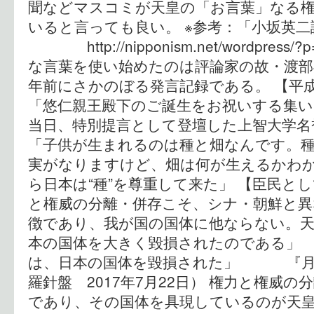
聞などマスコミが天皇の「お言葉」なる
いると言っても良い。 ※参考：「小坂英
http://nipponism.net/wordpres
な言葉を使い始めたのは評論家の故・渡部
年前にさかのぼる発言記録である。 【
「悠仁親王殿下のご誕生をお祝いする集い
当日、特別提言として登壇した上智大学名
「子供が生まれるのは種と畑なんです。
実がなりますけど、畑は何が生えるかわ
ら日本は“種”を尊重して来た」 【臣民と
と権威の分離・併存こそ、シナ・朝鮮と異
徴であり、我が国の国体に他ならない。
本の国体を大きく毀損されたのである」 
は、日本の国体を毀損された」 『月刊
羅針盤 2017年7月22日） 権力と権威
であり、その国体を具現しているのが天