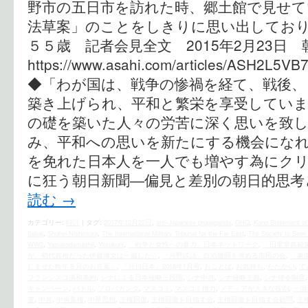
野市の五日市を訪れた時、郷土館で見せて
法草案」のことをしきりに思い出しており
５５歳 記者会見全文 2015年2月23日 
https://www.asahi.com/articles/ASH2L5VB
◆「わが国は、戦争の惨禍を経て、戦後、
築き上げられ、平和と繁栄を享受していま
の礎を築いた人々の労苦に深く思いを致
み、平和への思いを新たにする機会になれ
を免れた日本人を一人でも増やす為にクリッ
に狂う朝日新聞―偏見と差別の朝日的思考
読む
→
カテゴリー:
時評
|
タグ:
2017年12月22日
,
anti-Japanese propaganda
,
GHQ
,
Kono Statement of
Sakai
,
Shuhei Nishimura
,
The International Military Tribunal for the Far East
,
The Society to Seek 
WW2
,
Yamatodamashii
,
Yasukuni
,
「戦争と女性への暴力」日本ネットワーク
,
「旧皇室典範
が、初代首相だった伊藤博文は一蹴した」
,
「河野談話」白紙撤回を求める市民の会
,
「象
じませた昨年８月のお言葉」
,
『月刊日本』2018年1月号
,
おことば
,
お気持ち
,
たたかい
,
て
フランシスコ講和条約
,
シナによる日本侵略三段階
,
シナ中共
,
シナ侵略主義
,
シナ律令制度
キャンペーン
,
バトル
,
プロパガンダ
,
マスコミ
,
マスコミ権力
,
メディアが大きな役割
,
一瀉
査
,
中共
,
中央集権
,
中華思想
,
主権回復
,
主権回復を目指す会
,
主権回復を目指す会顧問
,
主