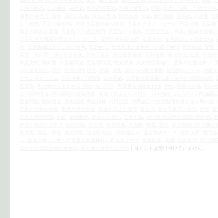
侵略性の根本にある中華思想
,
保守
,
偏向報道
,
偏見と差別の朝日的思考と精神構造
,
偽善
,
公務の縮小
,
公式参拝
,
共産党
,
利害調整集団
,
利権分配集団
,
勅命
,
勅命に屈服した総理大臣
国事行為代行
,
国体
,
国民の共感
,
国民の支持
,
国民投票
,
国益
,
國民新聞
,
売国奴
,
大和魂
,
大
引く政権
,
天皇の退位等に関する皇室典範特例法
,
天皇ビデオメッセージ
,
天皇主権
,
天皇陛
陛下の勅命に屈服
,
天皇陛下の政治利用
,
天皇陛下の退位
,
天皇陛下は、日本の国体を毀損さ
下自ら皇室典範や憲法をないがしろ
,
女性国際戦犯法廷
,
女系天皇
,
女系容認こそ日本文明
,
権
,
安倍政権は退位に強い難色
,
安倍晋三
,
安倍首相と天皇陛下の間で展開
,
安全保障
,
安部
皇室・宮内庁 静かなる攻防
,
宮内庁長官
,
対日歴史捏造
,
尖閣諸島
,
屈服外交
,
左翼
,
平成時
軍慰安婦
,
御厨貴
,
御皇室関連
,
性奴隷制度
,
慰安婦像
,
慰安婦強制連行
,
慶事のお振る舞い
,
０年首相談話
,
戦犯
,
抗議行動
,
捏造
,
摂政
,
攻防
,
政府への権力発動
,
政治的なバトル
,
敗戦を
本ナショナリズム
,
日本侵略三段階論
,
日本民族
,
日本軍性奴隷制を裁く女性国際戦犯法廷
,
米安保
,
明治時代を上まわる 産経
,
月刊日本
,
有識者会議座長代理
,
朝廷
,
朝廷の式微
,
朝日
人の精神構造
,
朝日新聞の世論調査
,
本当は憲法より大切な「日米地位協定入門」
,
村山談話
歴史問題
,
歴史捏造
,
歴史認識
,
民族精神
,
河野談話
,
河野談話の白紙撤回を求める市民の会
,
天皇の言動を称賛
,
男系天皇絶対論
,
異論を唱えた保守
,
皇太子
,
皇太子殿下に諫言
,
皇室
,
皇
自体の存廃問題
,
皇統
,
皇統断絶
,
社会の不条理
,
立憲主義
,
米中韓 対日歴史問題の包囲網
,
絶滅を免れた日本人
,
総理大臣
,
自民党
,
自虐史観
,
自衛隊
,
英霊
,
虐日
,
虐日偽善に狂う朝日
事支配
,
退位・即位
,
退位問題
,
退位特例法は憲法違反だ
,
退位賛成９１％
,
酒井信彦
,
酒井信
ム
,
鎮魂の祈りは絶へず幾夏も靖國神社に蝉鳴き止まず
,
隷属国家
,
靖国
,
靖国参拝
,
領土問
８月１５日靖国神社不参拝
,
８０歳を区切りに退位
|
コメントは受け付けていません。