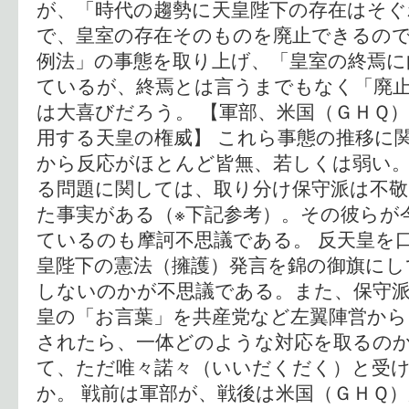
が、「時代の趨勢に天皇陛下の存在はそぐ
で、皇室の存在そのものを廃止できるの
例法」の事態を取り上げ、「皇室の終焉に
ているが、終焉とは言うまでもなく「廃
は大喜びだろう。 【軍部、米国（ＧＨＱ）
用する天皇の権威】 これら事態の推移に
から反応がほとんど皆無、若しくは弱い。
る問題に関しては、取り分け保守派は不
た事実がある（※下記参考）。その彼らが
ているのも摩訶不思議である。 反天皇を
皇陛下の憲法（擁護）発言を錦の御旗にし
しないのかが不思議である。また、保守
皇の「お言葉」を共産党など左翼陣営から
されたら、一体どのような対応を取るの
て、ただ唯々諾々（いいだくだく）と受
か。 戦前は軍部が、戦後は米国（ＧＨＱ）