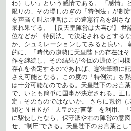
わ）しい」という感情である。 「感情」
限りの、その場しのぎの「特例法」が制定
を声高く叫ぶ陣営はこの違憲行為を糾さ
呆れ果てる。 【反天皇陣営は大喜び】 世
位などが「特例法」で決定されるとする
か、シュミレーションしてみると良い。 
的に、「時代の趨勢に天皇陛下の存在はそ
作を継続し、その結果が今回の退位と同様
存在を否定するのであれば、憲法筆頭に記
さえ可能となる。この度の「特例法」を
は十分可能なのである。天皇陛下のお言
で、いとも簡単に国事が決定される。正し
定」そのものではないか。 さらに敷衍（
聞とＮＨＫが「天皇のお言葉」を利用、「
に駆使したなら、保守派や右の陣営の意図
せ、“制圧”できる。天皇陛下のお言葉とし