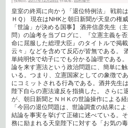
皇室の終焉に向かう「退位特例法」 戦前
ＨＱ） 現在はNHKと朝日新聞が天皇の権
「世論」が決める国事】 酒井信彦先生（
問）の論考を当ブログに、『立憲主義を否
命に屈服した総理大臣』のタイトルで掲
云々」などを含めて反応が皆無である。 
単純明快で幼子にでも分かる論理である。
論を来す憲法という政治問題に、簡単に
いる。つまり、立憲国家としての象徴で
にコミットされる行為である。酒井先生は
陛下自らの憲法違反を指摘した。 さらに
が、朝日新聞とＮＨＫの世論操作による経
「今回の退位問題は、世論調査の結果によ
結論を事実を挙げて正確に述べている。
務に励まれる天皇陛下に対する「お気の