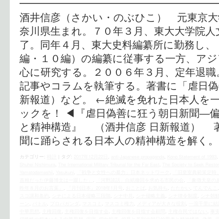
━━━━━━━━━━━━━━━━━━━━
酒井信彦（さかい・のぶひこ） 元東京大
奈川県生まれ。７０年３月、東大大学院人
了。同年４月、東大史料編纂所に勤務し、
編・１０編）の編纂に従事する一方、アジ
心に研究する。２００６年３月、定年退職
記事やコラムを執筆する。著書に「虐日偽
新報道）など。 ←絶滅を免れた日本人を
ックを！ ◀︎『虐日偽善に狂う朝日新聞―
と精神構造』 （酒井信彦 日新報道） 
聞に踊らされる日本人の精神構造を解く。
カテゴリー:
時評
|
タグ:
2017年12月22日
,
anti-Japanese propaganda
,
Kono Statement of 1993
Shuhei Nishimura
,
The International Military Tribunal for the Far East
,
The Society to Seek Restor
Yamatodamashii
,
Yasukuni
,
「戦争と女性への暴力」日本ネットワーク
,
「旧皇室典範策定時
首相だった伊藤博文は一蹴した」
,
「河野談話」白紙撤回を求める市民の会
,
「象徴天皇の
昨年８月のお言葉」
,
『月刊日本』2018年1月号
,
おことば
,
お気持ち
,
たたかい
,
てんでんこ
スコ講和条約
,
シナによる日本侵略三段階
,
シナ中共
,
シナ侵略主義
,
シナ律令制度
,
シナ朝鮮
ーン
,
バトル
,
プロパガンダ
,
マスコミ
,
マスコミ権力
,
メディアが大きな役割
,
一瀉千里に結
中華思想
,
主権回復
,
主権回復を目指す会
,
主権回復を目指す会顧問
,
主権在民ではない
,
事