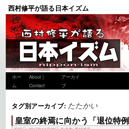
西村修平が語る日本イズム
ホー
About｜
アーカイ
ム
Contact
ブ
たたかい
タグ別アーカイブ:
皇室の終焉に向かう「退位特例
投稿日:
2017年12月28日
作成者:
西村修平