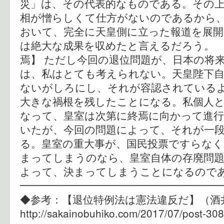
災」は、その代表的なものである。その上
相が憎らしくて仕方がないのであるから
おいて、完全に天皇側に立った報道を展
は絶大な成果を収めたと言えるだろう。 
焉】 ただし今回の退位問題が、日本の将
は、私はとても考えられない。天皇陛下自
ないがしろにし、それが容認されている
大きな禍根を残したことになる。私個人
なって、皇室は次第に終焉に向かって進
いたが、今回の問題によって、それが一
る。皇室の重大事が、国民投票ですらなく
まってしまうのなら、皇室自体の存廃問題
よって、決まってしまうことになるので
━━━━━━━━━━━━━━━━━━
◆参考：【退位特例法は憲法違反だ
http://sakainobuhiko.com/2017/07/post-308