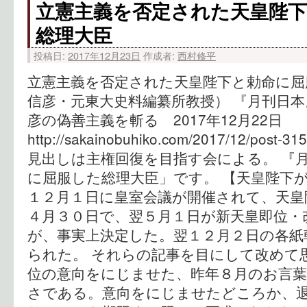
立憲主義を否定された天皇陛
総理大臣
投稿日:
2017年12月23日
作成者:
西村修平
立憲主義を否定された天皇陛下と勅命に屈
信彦・元東大史料編纂所教授） 『月刊日本』
彦の偽善主義を斬る 2017年12月22日
http://sakainobuhiko.com/2017/12/pos
見出しは主権回復を目指す会による。 『
に屈服した総理大臣」です。 【天皇陛下
１２月１日に皇室会議が開催されて、天皇
４月３０日で、翌５月１日が新天皇即位・
が、事実上決定した。翌１２月２日の各紙
られた。 それらの記事を目にして改めて
位の意向をにじませた、昨年８月のお言
さである。意向をにじませたどころか、