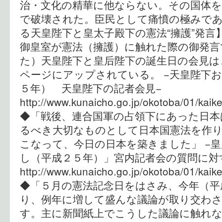
治・文化の精華に他ならない。その国体を
で破壊された。臣民として痛憤の極みであ
る天皇陛下と皇太子殿下の憲法“擁護”発言
御皇室が憲法（擁護）に触れた際の御発言
た）天皇陛下と皇后陛下の誕生日の会見は
ページにアップされている。 −天皇陛下
５年） 天皇陛下の記者会見−
http://www.kunaicho.go.jp/okotoba/01/kaik
◆「戦後、連合国軍の占領下にあった日本
るべき大切なものとして日本国憲法を作
こなって、今日の日本を築きました」 −
し（平成２５年）」宮内記者会の質問に対
http://www.kunaicho.go.jp/okotoba/01/kaik
◆「５月の憲法記念日をはさみ、今年（平
り、例年に増して盛んな議論が取り交わ
す。主に新聞紙上でこうした議論に触れ