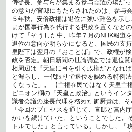
侍従長、参与らが集まる参与会議の場だっ
の意向が官邸にもたらされたのは、参与
５年秋。安倍政権は退位に強い難色を示し
まが国事行為を代行する摂政を置くなどの
けて「そうした中、昨年７月のNHK報道
退位の意向が明らかになると、国民の支
皇陛下は翌月の『おことば』で、政権が検
政を否定。朝日新聞の世論調査では退位賛
相周辺は『天皇に弓を引く政権だとなれ
と漏らし、一代限りで退位を認める特例
くなった」。 【主権在民ではなく天皇主
ピニオン欄の「天皇と政治」というイン
識者会議の座長代理を務めた御厨貴は、そ
「今回のプロセスを通じて、官邸と宮内
かいを続けていた、ということでした。
トルでした」と言っている。しかし、「