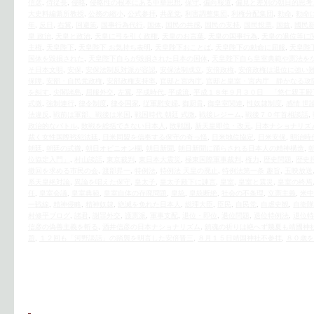
信彦
,
侍従長
,
侵略
,
侵略性の根本にある中華思想
,
保守
,
偏向報道
,
偏見と差別の朝日的思考
大史料編纂所教授
,
公務の縮小
,
公式参拝
,
共産党
,
利害調整集団
,
利権分配集団
,
勅命
,
勅命
年
,
反日
,
右翼
,
回避策
,
国事行為代行
,
国体
,
国民の共感
,
国民の支持
,
国民投票
,
国益
,
國民
皇 政治
,
天皇と政治
,
天皇に弓を引く政権
,
天皇のお言葉
,
天皇の国事行為
,
天皇の退位等に
主権
,
天皇陛下
,
天皇陛下 お気持ち表明
,
天皇陛下おことば
,
天皇陛下の勅命に屈服
,
天皇陛
国体を毀損された
,
天皇陛下自らが毀損された日本の国体
,
天皇陛下自ら皇室典範や憲法を
そ日本文明
,
安保
,
安保法制反対派が容認
,
安保法制成立
,
安倍政権
,
安倍政権は退位に強い
保障
,
安部・自民党政権
,
安部政権支持率
,
官邸と宮内庁
,
官邸と皇室・宮内庁 静かなる攻
を糾す
,
尖閣諸島
,
屈服外交
,
左翼
,
平成時代
,
平成流
,
平成１８年９月３０日 「悠仁親王殿
式微
,
強制連行
,
律令制度
,
律令国家
,
従軍慰安婦
,
御厨貴
,
御皇室関連
,
性奴隷制度
,
感情 世
法違反
,
戦前は軍部、戦後は米国
,
戦国時代 朝廷 式微
,
戦後レジーム
,
戦後７０年首相談話
,
政治的なバトル
,
敗戦を総括できない日本人
,
敗戦国
,
新天皇即位・改元
,
日本ナショナリズ
裁く女性国際戦犯法廷
,
日米同盟を信奉する保守の奇っ怪
,
日米地位協定
,
日米安保
,
明治時
朝廷
,
朝廷の式微
,
朝日オピニオン欄
,
朝日新聞
,
朝日新聞に踊らされる日本人の精神構造
,
位協定入門」
,
村山談話
,
東京裁判
,
東日本大震災
,
極東国際軍事裁判
,
権力
,
歴史問題
,
歴史
撤回を求める市民の会
,
渡部昇一
,
特例法
,
特例法 天皇の廃止
,
特例法第一条 趣旨
,
玉映放送
系天皇絶対論
,
異論を唱えた保守
,
皇太子
,
皇太子殿下に諫言
,
皇室
,
皇室と震災
,
皇室の終焉
任
,
皇室会議
,
皇室典範
,
皇室自体の存廃問題
,
皇統
,
皇統断絶
,
社会の不条理
,
立憲主義
,
米中
一戦線
,
精神侵略
,
精神奴隷
,
絶滅を免れた日本人
,
総理大臣
,
臣民
,
自民党
,
自虐史観
,
自衛隊
村修平ブログ
,
諸君
,
謝罪外交
,
護憲派
,
軍事支配
,
退位・即位
,
退位問題
,
退位特例法
,
退位特
信彦の偽善主義を斬る
,
酒井信彦の日本ナショナリズム
,
鎮魂の祈りは絶へず幾夏も靖國神
題
,
１２回も「河野談話」の踏襲を明言した安倍晋三
,
８月１５日靖国神社不参拝
,
８０歳を