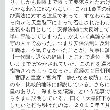
り、しかも期限まで限って要求されたわ
らかな勅命に他ならない。 これは疑問の
び憲法に対する違反であって、すなわち
っ向から天皇陛下によって否定されたわ
主義を名目として、安保法制に大反対して
単に容認してしまった。かえって異論を
守の人々であった。つまり安保法制に反
主義は、本気でなかったことが、見事に
【一代限り退位の経緯】 とこれで退位・
いままでぼやかされていた、この件を巡
指摘されるようになった。産経の２日朝
「官邸と皇室・宮内庁 静かなる攻防」と
のを、比較的地味に解説している。さらに
皇のあり方 深まらぬ議論」という記事
らさまに説明している。 曰く「天皇陛下
したいと打ち明けたのは、２０１０年７月