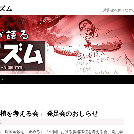
ズム
大和魂を飾りにす
ブ
植を考える会」 発足会のおしらせ
平
e！ （中国の 医療虐殺を 止めろ） 「中国における臓器移植を考える会」発足会