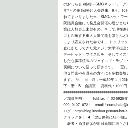
のおしらせ (略称＝SMGネットワー
年7月の第1回発起人会以来、9月、1
ねてまいりました当「SMGネットワー
院議員会館にて発足会開催の運びとな
業は人類史上未曾有の、そして現在進
にも匹敵する重大人道問題をほとんど
により設立された会です。 ↑ クリッ
査にあたってきた元アジア太平洋担当
デービッド・マタス氏を、そしてイス
した心臓移植医のジェイコブ・ラヴィ
実態について語って頂きます。 更に
他専門家や有識者の方々にも多数登壇
ます。 記 日 時：平成30年１月23日
下１階 B 会議室 資料代：1000円
############################
／加瀬英明） tel&fax ／ 03-5
090−9107−9721 email 
ログ http://blog.livedoor.jp/n
クリックを！ ◀︎『虐日偽善に狂う朝
著者・酒井信彦が朝日新聞に踊らさ