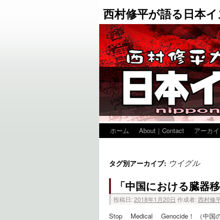
西村修平が語る日本イ
ホーム
About｜Contact
アーカイ
ウイグル
タグ別アーカイブ:
「中国における臓器移
投稿日:
2018年1月20日
作成者:
西村修
Stop Medical Genocid