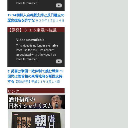
12.14朝鮮人自称慰安婦と反日極左の
歴史捏造を許すな
Ｈ２３年１２月１４日
【原発】３·１５東電へ抗議
↑ 災害は挙国一致体制で挑む戦争 〜
国民は菅首相の東電叱咤を断固支持
する
【緊急声明】平成２３年３月１４日
リンク