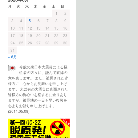
月
火
水
木
金
土
日
1
2
3
4
5
6
7
8
9
10
11
12
13
14
15
16
17
18
19
20
21
22
23
24
25
26
27
28
29
30
31
« 6月
今般の東日本大震災による犠
牲者の方々に、謹んで哀悼の
意を表します。 また、被災された皆
様方に、心からお見舞いを申し上げ
ます。 未曾有の大震災に直面された
皆様方の御心中を察するに余りあり
ますが、被災地の一日も早い復興を
心よりお祈り申し上げます。
(2011.05.08)