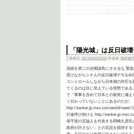
構造
,
本当は憲法より大切な「日米地位協定入門」
,
東トルキス
米中二重隷属体制
,
米中韓 対日歴史問題の包囲網
,
米中韓が結託
狂う朝日新聞
,
衆議院選挙2017
,
西村修平
,
西村修平ブログ
,
親米
国家
,
靖国
,
韓国
,
領土問題
|
コメントは受け付けていません。
「陽光城」は反日破壊
投稿日:
2012年8月23日
作成者:
西村修
池袋を第二の尖閣諸島にさせるな 緊急
受けながらシナ人の反日破壊デモを糾
コントロールしながら日本側の対応を
てくるのは目に見えている情勢である
で「軍事を含めて日本との衝突に備え
く伝わっていないことにあるのだが。
http://sankei.jp.msn.com/worl
行進呼び掛けも http://sankei.jp.msn.c
保守派の言論人を代表する岡崎久彦氏
政府が許さない」との言説を固持する
後、反日デモは政府が許さないであろ