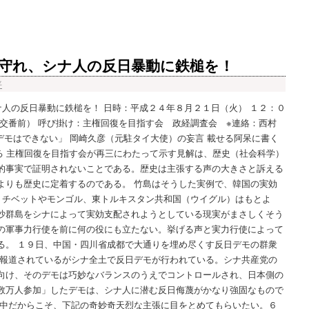
守れ、シナ人の反日暴動に鉄槌を！
平
ナ人の反日暴動に鉄槌を！ 日時：平成２４年８月２１日（火） １２：０
交番前） 呼び掛け：主権回復を目指す会 政経調査会 ※連絡：西村
もう反日デモはできない」 岡崎久彦（元駐タイ大使）の妄言 載せる阿呆に書く
ざけ) る 主権回復を目指す会が再三にわたって示す見解は、歴史（社会科学）
的事実で証明されないことである。歴史は主張する声の大きさと訴える
よりも歴史に定着するのである。 竹島はそうした実例で、韓国の実効
る。チベットやモンゴル、東トルキスタン共和国（ウイグル）はもとよ
沙群島をシナによって実効支配されようとしている現実がまさしくそう
の軍事力行使を前に何の役にも立たない。挙げる声と実力行使によって
る。 １９日、中国・四川省成都で大通りを埋め尽くす反日デモの群衆
は報道されているがシナ全土で反日デモが行われている。シナ共産党の
向け、そのデモは巧妙なバランスのうえでコントロールされ、日本側の
数万人参加」したデモは、シナ人に潜む反日侮蔑がかなり強固なもので
た中だからこそ、下記の奇妙奇天烈な主張に目をとめてもらいたい。６