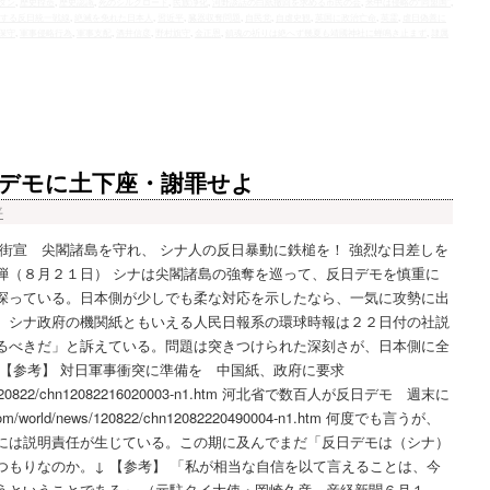
タン
,
歴史捏造
,
歴史認識
,
死のシルクロード
,
民族浄化
,
河野談話の白紙撤回を求める市民の会
,
米中は侵略の“同盟国”
,
する反日統一戦線
,
絶滅を免れた日本人
,
習近平
,
臓器収奪問題
,
自民党
,
自虐史観
,
英国に政治亡命
,
英霊
,
虐日偽善に
保守
,
軍事侵略行為
,
軍事支配
,
酒井信彦
,
野村旗守
,
金正恩
,
鎮魂の祈りは絶へず幾夏も靖國神社に蝉鳴き止まず
,
隷属
デモに土下座・謝罪せよ
平
街宣 尖閣諸島を守れ、 シナ人の反日暴動に鉄槌を！ 強烈な日差しを
弾（８月２１日） シナは尖閣諸島の強奪を巡って、反日デモを慎重に
探っている。日本側が少しでも柔な対応を示したなら、一気に攻勢に出
。シナ政府の機関紙ともいえる人民日報系の環球時報は２２日付の社説
るべきだ」と訴えている。問題は突きつけられた深刻さが、日本側に全
 【参考】 対日軍事衝突に準備を 中国紙、政府に要求
d/news/120822/chn12082216020003-n1.htm 河北省で数百人が反日デモ 週末に
om/world/news/120822/chn12082220490004-n1.htm 何度でも言うが、
には説明責任が生じている。この期に及んでまだ「反日デモは（シナ）
つもりなのか。↓ 【参考】 「私が相当な自信を以て言えることは、今
うということである」 （元駐タイ大使・岡崎久彦 産経新聞６月１