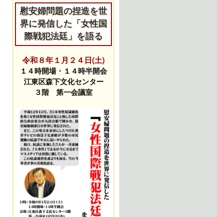
慰安婦問題の捏造を世
界に発信した「女性国
際戦犯法廷」を語る
令和８年１月２４日(土)
１４時開場・１４時半開会
江東区森下文化センター
３階 第一会議室