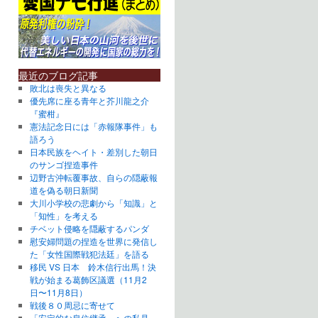
最近のブログ記事
敗北は喪失と異なる
優先席に座る青年と芥川龍之介
『蜜柑』
憲法記念日には「赤報隊事件」も
語ろう
日本民族をヘイト・差別した朝日
のサンゴ捏造事件
辺野古沖転覆事故、自らの隠蔽報
道を偽る朝日新聞
大川小学校の悲劇から「知識」と
「知性」を考える
チベット侵略を隠蔽するパンダ
慰安婦問題の捏造を世界に発信し
た「女性国際戦犯法廷」を語る
移民 VS 日本 鈴木信行出馬！決
戦が始まる葛飾区議選（11月2
日〜11月8日）
戦後８０周忌に寄せて
「安定的な皇位継承」への私見