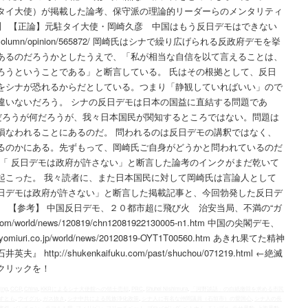
タイ大使）が掲載した論考、保守派の理論的リーダーらのメンタリティ
考】 【正論】元駐タイ大使・岡崎久彦 中国はもう反日デモはできない
sarticle/column/opinion/565872/ 岡崎氏はシナで繰り広げられる反政府デモを挙
あるのだろうかとしたうえで、「私が相当な自信を以て言えることは、
ろうということである」と断言している。 氏はその根拠として、反日
をシナが恐れるからだとしている。つまり「静観していればいい」ので
違いないだろう。 シナの反日デモは日本の国益に直結する問題であ
”だろうが何だろうが、我々日本国民が関知するところではない。問題は
損なわれることにあるのだ。 問われるのは反日デモの講釈ではなく、
るのかにある。先ずもって、岡崎氏ご自身がどうかと問われているのだ
 「 反日デモは政府が許さない」と断言した論考のインクがまだ乾いて
起こった。 我々読者に、また日本国民に対して岡崎氏は言論人として
日デモは政府が許さない」と断言した掲載記事と、今回勃発した反日デ
 【参考】 中国反日デモ、２０都市超に飛び火 治安当局、不満の“ガ
com/world/news/120819/chn12081922130005-n1.htm 中国の尖閣デモ、
uri.co.jp/world/news/20120819-OYT1T00560.htm あきれ果てた精神
p://shukenkaifuku.com/past/shuchou/071219.html ←絶滅
クリックを！
jing
,
CCP
,
China
,
KKRによるシナ大使館への領土売却
,
PRC
,
Shuhei Nishimura
,
「河野談話」の白紙撤回を求める市民
すとも
,
ウイグル
,
ガス抜き
,
シナ中共による民族浄化政策
,
シナ人に有名な仲間議員（石垣市）の愛国心
,
シナ人の長
事件
,
パンチェン・ラマ１１世
,
フィリピン
,
フリーチベット
,
プロパガンダ
,
ベトナム
,
モンゴル
,
ラサ暴動
,
上海暴動
,