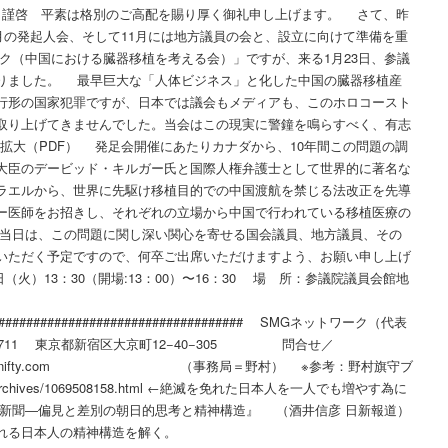
ク) 謹啓 平素は格別のご高配を賜り厚く御礼申し上げます。 さて、昨
0月の発起人会、そして11月には地方議員の会と、設立に向けて準備を重
ク（中国における臓器移植を考える会）」ですが、来る1月23日、参議
りました。 最早巨大な「人体ビジネス」と化した中国の臓器移植産
行形の国家犯罪ですが、日本では議会もメディアも、このホロコースト
取り上げてきませんでした。当会はこの現実に警鐘を鳴らすべく、有志
ク拡大（PDF） 発足会開催にあたりカナダから、10年間この問題の調
大臣のデービッド・キルガー氏と国際人権弁護士として世界的に著名な
ラエルから、世界に先駆け移植目的での中国渡航を禁じる法改正を先導
ー医師をお招きし、それぞれの立場から中国で行われている移植医療の
当日は、この問題に関し深い関心を寄せる国会議員、地方議員、その
いただく予定ですので、何卒ご出席いただけますよう、お願い申し上げ
（火）13：30（開場:13：00）〜16：30 場 所：参議院議員会館地
####################################### SMGネットワーク（代表
925-8711 東京都新宿区大京町12−40−305 問合せ／
/ nomuhata@nifty.com （事務局＝野村） ※参考：野村旗守ブ
omuhat/archives/1069508158.html ←絶滅を免れた日本人を一人でも増やす為に
日新聞―偏見と差別の朝日的思考と精神構造』 （酒井信彦 日新報道）
れる日本人の精神構造を解く。