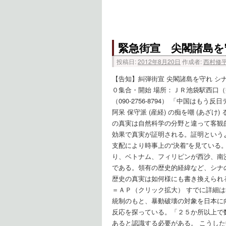
緊急街宣 尖閣諸島を
投稿日:
2012年8月20日
作成者:
西村修
【告知】糾弾街宣 尖閣諸島を守れ シ
０集合・開始 場所：ＪＲ池袋駅西口（
（090-2756-8794） 「中国は
阿呆 保守派 (産経) の痴を嘲 (あ
の真実は自然科学の分野と違って客観
効果で真実が証明される。証明という
支配により時事上の“決着”を見てい
り、ベトナム、フィリピンが西沙、南
である。領有の歴史的経緯など、シナ
歴史の真実は如何様にも書き換えられ
＝ＡＰ（クリック拡大） すでに詳細
統制のもと、暴動破壊の対象を日本に
反応を探っている。「２５か所以上で
あると認識する必要がある。 こうし