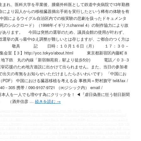
生まれ、医科大学を卒業後、腫瘍外科医として鉄道中央病院で13年勤務
命により囚人からの移植臓器摘出手術を実行したという稀有の体験を有
中国によるウイグル自治区内での核実験の悲劇を扱ったドキュメンタ
Road」（死のシルクロード）（1998年イギリスchannel 4）の制作協力により故
があります。 今回は突然の選挙のため、議員会館の使用が叶わず、
総選挙の真っ最中ゆえ調整が難しいとは存じますが、ご都合のつく方は
ます。 敬具 記 日時：１０月１６日（月） １７：３０－
３】http://ycc.tokyo/about.html 東京都新宿区内藤町８
 地下鉄 丸の内線「新宿御苑前」駅より徒歩5分) 電話／０３-３
は選挙応援のため地方遊説に出かけて出られません。また、当日の参加者
で出欠の有無をお知らせいただけましたらさいわいです） 「中国にお
F） 中国における臓器移植を考える会 事務局＝野村旗守 tel&fax /
－305 携帯 / 090-9107-9721 （㈱ジシック内） email /
滅を免れた日本人を一人でも増やす為にクリックを！ ◀︎『虐日偽善に狂う朝日新聞
』 （酒井信彦 …
続きを読む
→
-Japanese propaganda
,
CCP
,
Death on the Silk Road
,
Dr. Enver Tohti
,
East Turkestan
,
Kono Statement of 1993
,
LDP
,
ek Restoration of Sovereignty
,
the U.S.‐Japan Security Treaty
,
The World Uyghur Congress
,
Tibet
,
U.S.–Japan Status of
イグル人（元）医師エンバー・トフティさんを迎えて
,
ウイグル自治区 核実験
,
エンバー・トフティ
,
シナによる日本
ーナリスト 野村旗守
,
ハミ（クムル）市
,
プロパガンダ
,
ホロコースト
,
マスコミ
,
マスメディア
,
㈱ジシック
,
中共
,
中国
す会
,
主権国家
,
事実を挙げて道理を説く
,
人権問題
,
保守
,
偏向報道
,
偏見と差別の朝日的思考と精神構造
,
偽善
,
切迫し
せ
,
反日
,
四谷区民センター
,
四谷地域センター
,
国連
,
国連安保理
,
国連安全保障理事会
,
売国奴
,
大和魂
,
大東亜戦争
,
安
レジーム
,
新疆ウイグル自治区
,
日本ナショナリズム
,
日本侵略三段階論
,
日本民族
,
朝日新聞に踊らされる日本人の精神