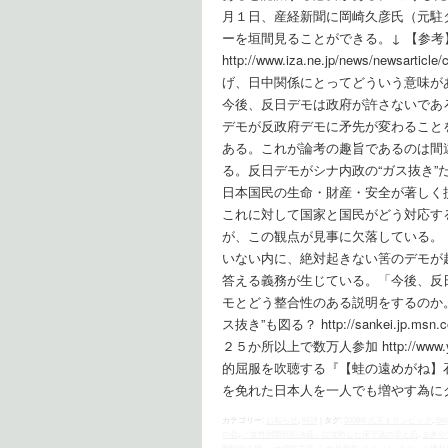
月１日、産経新聞に岡崎久彦氏（元駐
ーを垣間見ることができる。↓ 【参
http://www.iza.ne.jp/news/new
げ、日中関係にとってどういう意味が
今後、反日デモは政府が許さないであ
デモが反政府デモに矛先が変わること
ある。これが論考の趣旨であるのは間
る。反日デモがシナ内政の“ガス抜き
日本国民の生命・財産・安全が著しく
これに対して国家と国民がどう対応す
が、この観点が見事に欠落している。
いない内に、絶対起きない筈のデモが
答える義務が生じている。「今後、反
モとどう整合性のある説明をするのか。
ス抜き”も図る？ http://sankei.jp.msn.
２５か所以上で数万人参加 http://www.yomi
的屈服を吹聴する『【蛙の遠めがね】石井英夫』 htt
を免れた日本人を一人でも増やす為に
カテゴリー:
お知らせ
,
時評
|
タグ:
2008年北京オリンピック
,
Bei
の会
,
『女性国際戦犯法廷』に沈黙した保守派の罪と罰
,
まきや
野駅前占拠
,
シナ侵略主義
,
シナ共産党
,
チベット
,
チベット隆起