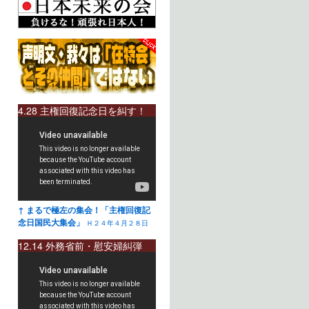
4.28 主権回復記念日を糾す！
↑ まるで極左の集会！「主権回復記
念日国民大集会」
Ｈ２４年４月２８日
12.14 外務省前・慰安婦糾弾