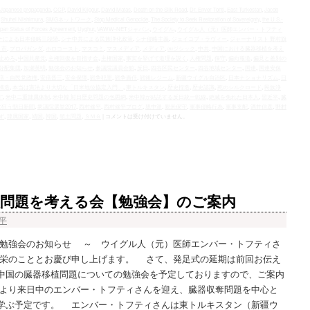
-Japanese propaganda
,
CCP
,
David Kilgour
,
David Matas
,
Death on the Silk Road
,
Dr. Enver Tohti
,
East Turkestan
,
Jacob
,
Shuhei Nishimura
,
SMGネットワーク
,
Stop Medical Genocide
,
The Society to Seek Restoration of Sovereignty
,
the U.S.‐
pan Status of Forces Agreement
,
Uyghur
,
VAWW-NETジャパン
,
ウイグル
,
ウイグル人（元）医師エンバー・トフティ
ナによる日本侵略三段階
,
シナ中共による民族浄化政策
,
シナ侵略主義
,
ジェイコブ・ラヴィー
,
ジャーナリスト 野村旗
）市
,
プロパガンダ
,
ホロコースト
,
マスコミ
,
マスメディア
,
メディア
,
㈱ジシック
,
中共
,
中国における臓器移植を考え
止めろ
,
中国共産党
,
主権回復を目指す会
,
主権国家
,
事実を挙げて道理を説く
,
人権問題
,
保守
,
偏向報道
,
偏見と差別の
分配集団
,
加瀬英明
,
勉強会のお知らせ
,
参議院議員会館
,
反日
,
四谷区民センター
,
四谷地域センター
,
国連
,
国連安保
倍・自民党政権
,
安倍晋三
,
安全保障
,
戦争犯罪
,
戦争責任
,
戦後レジーム
,
新疆ウイグル自治区
,
日本ナショナリズム
,
日
構造
,
本当は憲法より大切な「日米地位協定入門」
,
東トルキスタン
,
歴史捏造
,
歴史認識
,
死のシルクロード
,
民族浄
”
,
米中二重隷属体制
,
米中韓 対日歴史問題の包囲網
,
米中韓が結託する反日統一戦線
,
絶滅を免れた日本人
,
習近平
,
臓
に狂う朝日新聞
,
衆議院選挙2017
,
西村修平
,
西村修平ブログ
,
親中派
,
親米保守
,
軍事侵略行為
,
軍事支配
,
酒井信彦
,
野村
ず
,
隷属国家
,
靖国
,
韓国
,
領土問題
,
ＳＭＧ
|
コメントは受け付けていません。
問題を考える会【勉強会】のご案内
平
 勉強会のお知らせ ～ ウイグル人（元）医師エンバー・トフティさ
栄のこととお慶び申し上げます。 さて、発足式の延期は前回お伝え
中国の臓器移植問題についての勉強会を予定しておりますので、ご案内
より来日中のエンバー・トフティさんを迎え、臓器収奪問題を中心と
学ぶ予定です。 エンバー・トフティさんは東トルキスタン（新疆ウ