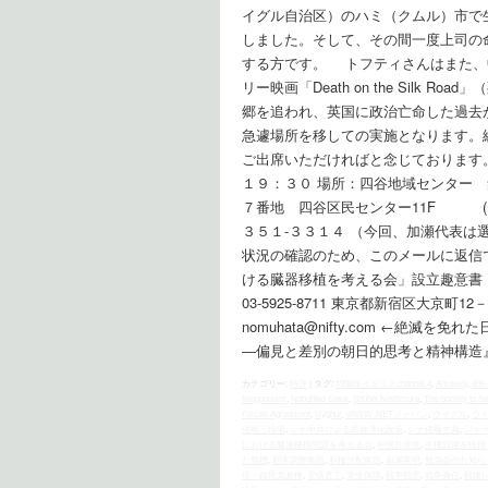
イグル自治区）のハミ（クムル）市で
しました。そして、その間一度上司の
する方です。 トフティさんはまた、
リー映画「Death on the Silk 
郷を追われ、英国に政治亡命した過去
急遽場所を移しての実施となります。
ご出席いただければと念じており
１９：３０ 場所：四谷地域センター 集会室【
７番地 四谷区民センター11F (
３５１-３３１４ （今回、加瀬代表
状況の確認のため、このメールに返信
ける臓器移植を考える会」設立趣意書（PD
03-5925-8711 東京都新宿区大京町12－40
nomuhata@nifty.com ←絶
―偏見と差別の朝日的思考と精神構造
カテゴリー:
時評
|
タグ:
1998年イギリスchannel 4
,
Amnesty
,
anti
Niopponism
,
Nobuhiko Sakai
,
Shuhei Nishimura
,
The Society to Se
Forces Agreement
,
Uyghur
,
VAWW-NETジャパン
,
ウイグル
,
ウ
侵略三段階
,
シナ中共による民族浄化政策
,
シナ侵略主義
,
ジャ
における臓器移植問題を考える会
,
中国共産党
,
主権回復を目指
た危機
,
利害調整集団
,
利権分配集団
,
加瀬英明
,
勉強会のお知ら
倍・自民党政権
,
安倍晋三
,
安全保障
,
戦争犯罪
,
戦争責任
,
戦後