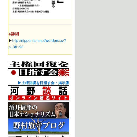
※詳細
▶︎
http://nipponism.net/wordpress/?
p=38193
▶主権回復を目指す会・掲示版