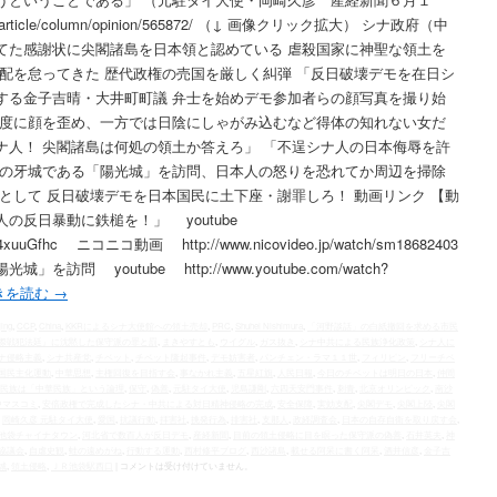
newsarticle/column/opinion/565872/ （↓ 画像クリック拡大） シナ政府（中
てた感謝状に尖閣諸島を日本領と認めている 虐殺国家に神聖な領土を
配を怠ってきた 歴代政権の売国を厳しく糾弾 「反日破壊デモを在日シ
する金子吉晴・大井町町議 弁士を始めデモ参加者らの顔写真を撮り始
る度に顔を歪め、一方では日陰にしゃがみ込むなど得体の知れない女だ
ナ人！ 尖閣諸島は何処の領土か答えろ」 「不逞シナ人の日本侮辱を許
進の牙城である「陽光城」を訪問、日本人の怒りを恐れてか周辺を掃除
として 反日破壊デモを日本国民に土下座・謝罪しろ！ 動画リンク 【動
の反日暴動に鉄槌を！」 youtube
wJa4xuuGfhc ニコニコ動画 http://www.nicovideo.jp/watch/sm18682403
 youtube http://www.youtube.com/watch?
きを読む
→
jing
,
CCP
,
China
,
KKRによるシナ大使館への領土売却
,
PRC
,
Shuhei Nishimura
,
「河野談話」の白紙撤回を求める市民
際戦犯法廷』に沈黙した保守派の罪と罰
,
まきやすとも
,
ウイグル
,
ガス抜き
,
シナ中共による民族浄化政策
,
シナ人に
ナ侵略主義
,
シナ共産党
,
チベット
,
チベット隆起事件
,
デモ妨害者
,
パンチェン・ラマ１１世
,
フィリピン
,
フリーチベ
国民主化運動
,
中華思想
,
主権回復を目指す会
,
事なかれ主義
,
五星紅旗
,
人民日報
,
今日のチベットは明日の日本
,
仲間
民族は「中華民族」という論理
,
保守
,
偽善
,
元駐タイ大使
,
児島謙剛
,
六四天安門事件
,
刺青
,
北京オリンピック
,
南沙
中マスコミ
,
安倍政権で完成したシナ・中共による対日精神侵略の完成
,
安全保障
,
実効支配
,
尖閣デモ
,
尖閣上陸
,
尖閣
,
岡崎久彦 元駐タイ大使
,
愛国
,
抗議行動
,
拝害社
,
挑発行為
,
排害社
,
支那人
,
政経調査会
,
日本の自存自衛を取り戻す会
,
池袋チャイナタウン
,
河北省で数百人が反日デモ
,
産経新聞
,
目前の領土侵略に目を瞑った保守派の偽善
,
石井英夫
,
神
協議会
,
自虐史観
,
蛙の遠めがね
,
行動する運動
,
西村修平ブログ
,
西沙諸島
,
載せる阿呆に書く阿呆
,
酒井信彦
,
金子吉
城
,
領土侵略
,
ＪＲ池袋駅西口
|
コメントは受け付けていません。