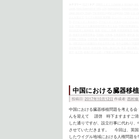
カテゴリー:
時評
|
タグ:
1998年イギリスchannel 4
,
Amnesty
,
anti
Lavee
,
Kono Statement of 1993
,
LDP
,
Niopponism
,
Nobuhiko Sakai
Japan Security Treaty
,
The World Uyghur Congress
,
Tibet
,
U.S.–Ja
さんを迎えて
,
ウイグル自治区 核実験
,
エンバー・トフティ
,
シ
守
,
デービッド・キルガー
,
デービッド・マタス
,
ハミ（クムル
る会
,
中国における臓器移植問題を考える会
,
中国の医療虐殺を
朝日的思考と精神構造
,
偽善
,
切迫した危機
,
利害調整集団
,
利権
理
,
国連安全保障理事会
,
売国奴
,
大和魂
,
大東亜戦争
,
媚中派
,
安
本侵略三段階論
,
日本民族
,
朝日新聞に踊らされる日本人の精神
化
,
河野談話の白紙撤回を求める市民の会
,
米中は侵略の“同盟国
器収奪問題
,
自民党
,
自虐史観
,
英国に政治亡命
,
英霊
,
虐日偽善
旗守
,
金正恩
,
鎮魂の祈りは絶へず幾夏も靖國神社に蝉鳴き止ま
中国における臓器移植
投稿日:
2017年10月12日
作成者:
西村修
中国における臓器移植問題を考える会
んを迎えて 謹啓 時下ますますご清
した通りですが、設立行事に代わり、
させていただきます。 今回は、英国
したウイグル地域における人権問題を