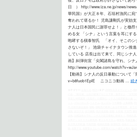
日 ） http://www.iza.ne.jp/news/
華民国）が大正８年、石垣村漁民に宛
奪われて堪るか！ 児島謙剛氏が実効支
ナ人は日本国民に謝罪せよ！」と檄昂
める女 「シナ」という言葉を耳にす
咆哮する槇泰智氏 「オイ、そこのシ
さないぞ！」 池袋チャイナタウン推
している 店長は出て来て、同じシナ人
画】糾弾街宣「尖閣諸島を守れ、シナ人
http://www.youtube.com/watch?v=
【動画】シナ人の反日暴動について「陽光城」を訪問
v=b8fuob1EplE ニコニコ動画 …
続
カテゴリー:
お知らせ
,
時評
|
タグ:
2008年北京オリンピック
,
Bei
の会
,
「陽光城」は反日破壊デモに土下座・謝罪せよ
,
『女性国
有名な仲間議員（石垣市）の愛国心
,
シナ人の長野駅前占拠
,
シ
ット
,
プロパガンダ
,
ベトナム
,
モンゴル
,
ラサ暴動
,
上海暴動
,
中
均 石垣市議会議員
,
侵略
,
侵略性の根本にある中華思想 全ての
諸島
,
反日デモ
,
反日暴動
,
四川省成都
,
国難
,
大和魂
,
天安門
,
媚
諸島
,
尖閣諸島を守れ、シナ人の反日暴動に鉄槌を！
,
岡崎久彦
日本ナショナリズム研究所
,
東トルキスタン
,
槇泰智
,
民族主義
,
奈川県大井町議
,
竹島問題
,
精神的屈服
,
糾弾街宣
,
自由チベット
晴
,
長野デモ
,
長野聖火リレー
,
長野聖火リレー暴乱４周年
,
陽光