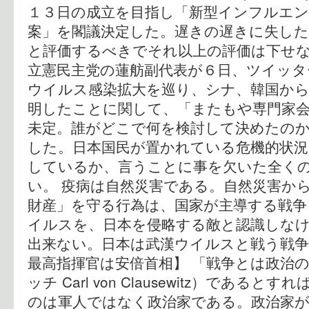
１３日の成立を目指し「新型インフルエン
案」を閣議決定した。遅きの遅きに失し
と評価するべきでそれ以上の評価は下せな
立憲民主党の蓮舫副代表が６日、ツイッタ
ウイルス感染拡大を巡り、シナ、韓国か
明したことに関して、「またもや専門家
未定。誰がどこで何を検討して決めたの
した。日本国民が置かれている危機的状
しているか、言うことに事を欠いた全く
い。 疫病は自然災害である。自然災害か
財産」を守る行為は、国家が主導する戦争
イルスを、日本を侵略する敵と認識しな
出来ない。日本は武漢ウイルスと戦う戦争
最高指揮官は安倍首相】 「戦争とは政治
ッチ Carl von Clausewitz）である
のは軍人ではなく政治家である。政治家