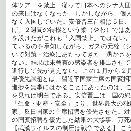
体ツアーを禁止、従って日本へのシナ人団
の来日はなくなった。しかしながら、個
なく入国していた。安倍晋三首相は５日、
げ、２週間の待機という柔（やわ）ではあ
を設けたがこれも「入国禁止」ではない。
ているのを承知しながら、ガスの元栓（
いで対策・治療にあたってきた。愚かさ
ない。結果は未曾有の感染者を排出させ
進行して先が見えない。 この１月から２
最優先課題とは、習近平国家主席の国賓招
進捗を無事にはかることにあったのは、
を見れば明白である。安倍晋三は一国の総
「生命・財産・安全」より、世界最大の独
家、反日国家の主席招聘を優先させた。対
の国賓招聘を優先した結果の大惨事、万死
【武漢ウイルスの制圧は戦争である】 こ