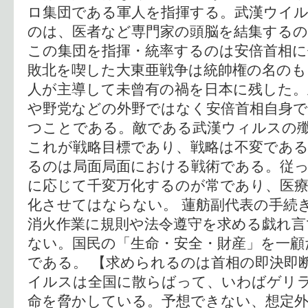
ロ集団である軍人を指揮する。武漢ウイ
のは、医者など専門家の頭脳を結集する
この集団を指揮・統率するのは安倍首相
敗北を喫した大東亜戦争は統帥権の名のも
人が主導して未曾有の禍を日本に残した
や野党などの外野ではなく安倍首相自身で
つことである。敵である武漢ウィルスの
これが戦略目標であり、戦略は不変である
るのは局面局面における戦術である。従
に応じて千変万化するのが常であり、医
化させてはならない。 蓮舫副代表の手続
消火作業に規則や法令遵守を求める戯れ言
ない。国民の「生命・安全・財産」を一顧
である。 【求められるのは首相の即決即
イルスは全国に散らばって、いわばゲリ
命を脅かしている。予想できない、想定