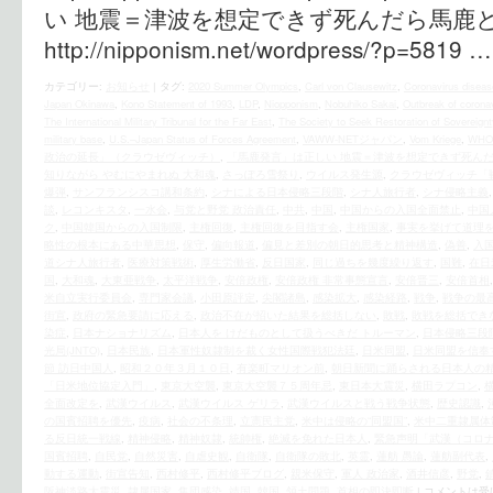
い 地震＝津波を想定できず死んだら
http://nipponism.net/wordpress/?p=5819 
カテゴリー:
お知らせ
|
タグ:
2020 Summer Olympics
,
Carl von Clausewitz
,
Coronavirus diseas
Japan Okinawa
,
Kono Statement of 1993
,
LDP
,
Niopponism
,
Nobuhiko Sakai
,
Outbreak of corona
The International Military Tribunal for the Far East
,
The Society to Seek Restoration of Sovereignt
military base
,
U.S.–Japan Status of Forces Agreement
,
VAWW-NETジャパン
,
Vom Kriege
,
WHO
政治の延長」（クラウゼヴィッチ）
,
「馬鹿発言」は正しい 地震＝津波を想定できず死ん
知りながら やむにやまれぬ 大和魂
,
さっぽろ雪祭り
,
ウイルス発生源
,
クラウゼヴィッチ「
爆弾
,
サンフランシスコ講和条約
,
シナによる日本侵略三段階
,
シナ人旅行者
,
シナ侵略主義
談
,
レコンキスタ
,
一水会
,
与党と野党 政治責任
,
中共
,
中国
,
中国からの入国全面禁止
,
中国
ク
,
中国韓国からの入国制限
,
主権回復
,
主権回復を目指す会
,
主権国家
,
事実を挙げて道理
略性の根本にある中華思想
,
保守
,
偏向報道
,
偏見と差別の朝日的思考と精神構造
,
偽善
,
入
道シナ人旅行者
,
医療対策戦術
,
厚生労働省
,
反日国家
,
同じ過ちを幾度繰り返す
,
国難
,
在日
国
,
大和魂
,
大東亜戦争
,
太平洋戦争
,
安倍政権
,
安倍政権 非常事態宣言
,
安倍晋三
,
安倍首相
米自立実行委員会
,
専門家会議
,
小田原評定
,
尖閣諸島
,
感染拡大
,
感染経路
,
戦争
,
戦争の最
街宣
,
政府の緊急要請に応える
,
政治不在が招いた結果を総括しない
,
敗戦
,
敗戦を総括でき
染症
,
日本ナショナリズム
,
日本人を けだものとして扱うべきだ トルーマン
,
日本侵略三段
光局(JNTO)
,
日本民族
,
日本軍性奴隷制を裁く女性国際戦犯法廷
,
日米同盟
,
日米同盟を信奉
節 訪日中国人
,
昭和２０年３月１０日
,
有楽町マリオン前
,
朝日新聞に踊らされる日本人の
「日米地位協定入門」
,
東京大空襲
,
東京大空襲７５周年忌
,
東日本大震災
,
横田ラプコン
,
全面改定を
,
武漢ウイルス
,
武漢ウイルス ゲリラ
,
武漢ウイルスと戦う戦争状態
,
歴史認識
,
の国賓招聘を優先
,
疫病
,
社会の不条理
,
立憲民主党
,
米中は侵略の“同盟国”
,
米中二重隷属体
る反日統一戦線
,
精神侵略
,
精神奴隷
,
統帥権
,
絶滅を免れた日本人
,
緊急声明「武漢（コロ
国賓招聘
,
自民党
,
自然災害
,
自虐史観
,
自衛隊
,
自衛隊の敗北
,
英霊
,
蓮舫 愚論
,
蓮舫副代表
,
動する運動
,
街宣告知
,
西村修平
,
西村修平ブログ
,
親米保守
,
軍人 政治家
,
酒井信彦
,
野党
,
阪神淡路大震災
,
隷属国家
,
集団感染
,
靖国
,
韓国
,
領土問題
,
首相の即決即断
|
コメントは受