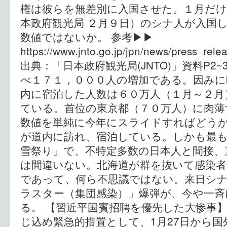
権は彼らを無差別に入国させた。１月だけ
本政府観光局 ２月９日）のシナ人が入国
数値ではないか。 参考▶︎▶︎
https://www.jnto.go.jp/jpn/news/press_rel
出典：「日本政府観光局(JNTO)」資料P
べ１７１，０００人の増加である。因みに
内に宿泊した人数は６０万人（１月～２月
ている。首位の東京都（７０万人）に肉薄
数値を単純に今年にスライドすればどう
が道内に訪れ、宿泊している。しかも最
雪祭り」で、不特定多数の日本人と間接、
は間違いない。北海道が群を抜いて感染者
であって、何ら不思議ではない。来日シ
ラスター（集団感染）」爆弾が、今や一斉
る。 【習近平国賓招聘を優先した大惨事】
じ込め緊急的措置として、1月27日から