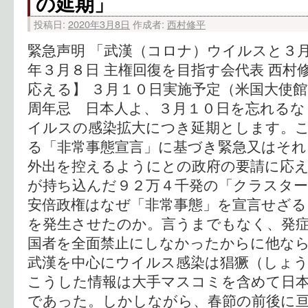
の延期」
投稿日:
2020年3月8日
作成者:
西村修平
緊急声明 「武漢（コロナ）ウイルスと３月
年３月８日 主権回復を目指す会代表 西村
応える】 ３月１０日実施予定（米国大使
周年忌 日本人よ、３月１０日を忘れるな
イルスの感染拡大につき延期とします。
る「非常事態宣言」に基づき緊急又はそれ
外出を控えるようにとの政府の要請に応え
が持ち込んだ９２万４千発の「クラスター
安倍政権はなぜ「非常事態」を宣言せざる
を発生させたのか。言うまでもなく、発
国者を全面禁止にしなかったからに他な
武漢を中心にウイルス感染は猖獗（しょ
こうした情報は大手マスコミを含めて日
であった。しかしながら、春節の前後に