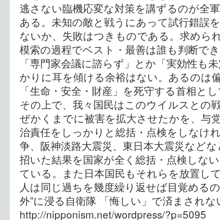
逃さない臨機応変な対策を講ずるのが全軍
ある。未知の敵と戦うにあって試行錯誤
ないか、失敗はつきものである。求めら
模索の過程でベスト・最善は誰も判断でき
「専門家会議に諮らず」とか「実効性も未
かりに耳を傾ける余裕はない。あるのは
「生命・安全・財産」を死守する首相とし
その上で、我々国民はこのウイルスとの
ぜかくまでに被害を拡大させたかを、与
治責任をしっかりと総括・点検をしなけ
争、阪神淡路大震災、東日本大震災などな
招いた結果を国家が全く総括・点検しない
ている。また日本国民もそれらを放置し
人は同じ過ちを幾度繰り返せば目覚めるの
外”に浸る自衛隊 「悔しい」で済まさ
http://nipponism.net/wordpress/?