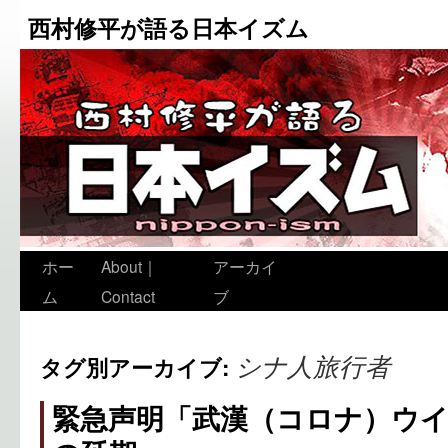
西村修平が語る日本イズム
ホー
About｜
アーカイ
ム
Contact
ブ
シナ人旅行者
タグ別アーカイブ:
緊急声明「武漢（コロナ）ウ