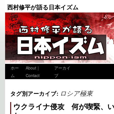
西村修平が語る日本イズム
ホー
About｜
アーカイ
ム
Contact
ブ
ロシア極東
タグ別アーカイブ:
ウクライナ侵攻 何が喫緊、