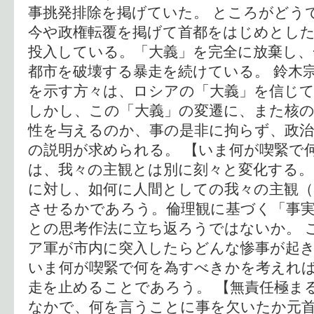
事挑発排除を掲げていた。 ところがどう
今や政権転覆を掲げて首都をはじめとし
投入している。「大義」を完全に放棄し、
都市を破壊する暴走を続けている。 鈴木
を示す方々は、ロシアの「大義」を信じ
しかし、この「大義」の変遷に、また核
性を与えるのか、事の是非に拘らず、政治
の説明が求められる。 【いま何が喫緊で
は、我々の主観とは別に刻々と変化する。
に対し、如何に人間としての我々の主観（
させるかであろう。倫理観に基づく「事
との思考作法に立ち返ろうではないか。 
ア軍が市内に突入したらどんな惨事が起
いま何が喫緊で何を為すべきかを考えれ
走を止めることであろう。 【無責任極ま
なかで、何を言うことに事を欠いたか元