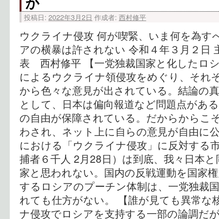
か
投稿日:
2022年3月2日
作成者:
西村修平
ウクライナ侵攻 何が喫緊、いま何を為す
アの横暴は許されない 令和４年３月２日 
表 西村修平 【一党独裁国家と化したロシ
によるウクライナ領侵攻をめぐり、それ
から色々な意見が出されている。結論の
として、日本は偏向報道など問題点があ
の自由が保障されている。だからからこ
わされ、ネット上に自らの意見が自由に公
における「ウクライナ侵攻」に反対する
捕者６千人 2月28日）は到底、我々日本
家と思われない。国内の反戦運動を国家権
するロシアのプーチン体制は、一党独裁
れても仕方がない。 【誰が見ても異常な
ナ侵攻でロシアを支持する一部の論調だ