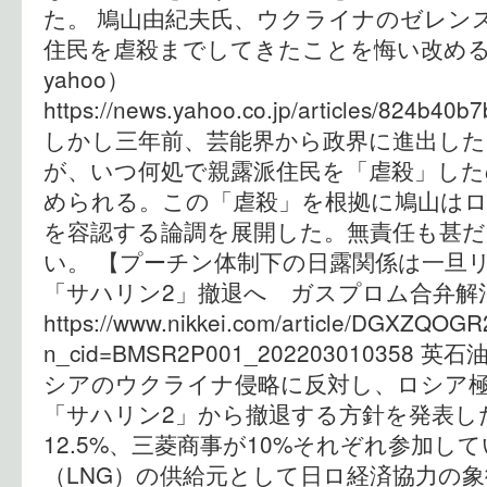
た。 鳩山由紀夫氏、ウクライナのゼレン
住民を虐殺までしてきたことを悔い改める
yahoo）
https://news.yahoo.co.jp/articles/824b4
しかし三年前、芸能界から政界に進出した
が、いつ何処で親露派住民を「虐殺」した
められる。この「虐殺」を根拠に鳩山は
を容認する論調を展開した。無責任も甚だ
い。 【プーチン体制下の日露関係は一旦
「サハリン2」撤退へ ガスプロム合弁解消
https://www.nikkei.com/article/DGXZQ
n_cid=BMSR2P001_20220301035
シアのウクライナ侵略に反対し、ロシア
「サハリン2」から撤退する方針を発表し
12.5%、三菱商事が10%それぞれ参加し
（LNG）の供給元として日ロ経済協力の象