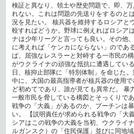
検証と異なり、領土や歴史問題で、即、万
れない。これは問題の先送りをするのと
況を見たい。 核兵器を維持するロシアと
較すればどうか。野球に例えればロシア
ナは少年リーグと言っても良い。その他
に考えれば「ケンカにならない」のであ
ば、屈強なレスラーと対峙する一市民の構
がウクライナの頑強な抵抗に遭遇している
日、核抑止部隊に「特別体制」を命じた。
中に、大国の最高指導者が核兵器の使用で
ど初めてであり、誰が見ても異常だ。 暴
一般市民を脅している構図とそっくりで
戦争の「大義」があるのか、プーチンは
い。 【説明責任が求められる戦争の「大
シアはこの戦争の大義を当初、ウクライ
ルガンスク）の「住民保護」並びに同地