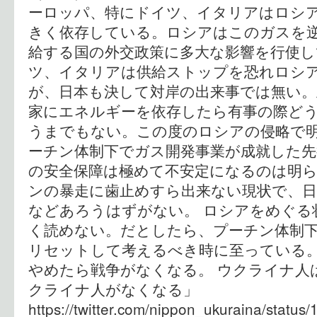
ーロッパ、特にドイツ、イタリアはロシ
きく依存している。ロシアはこのガスを
給する国の外交政策に多大な影響を行使し
ツ、イタリアは供給ストップを恐れロシ
が、日本も決して対岸の出来事では無い。
家にエネルギーを依存したら有事の際ど
うまでもない。この度のロシアの侵略で明
ーチン体制下でガス開発事業が成就した先
の安全保障は極めて不安定になるのは明
ンの暴走に歯止めすら出来ない現状で、日
などあろうはずがない。 ロシアをめぐる
く読めない。だとしたら、プーチン体制
リセットして考えるべき時に至っている。
やめたら戦争がなくなる。 ウクライナ人
クライナ人がなくなる」
https://twitter.com/nippon_ukuraina/stat