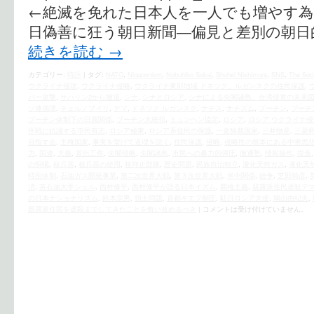
←絶滅を免れた日本人を一人でも増やす為に
日偽善に狂う朝日新聞―偏見と差別の朝日
続きを読む
→
カテゴリー:
時評
|
タグ:
NATO
,
Niopponism
,
Nobuhiko Sakai
,
Shuhei Nishimura
,
SNS
,
The Soci
ウクライナ侵攻
,
ウクライナ侵略
,
ウクライナ東部地域 ドネツク、ルガンスクの住民保護
,
バー攻撃
,
サハリン2から撤退
,
シナ
,
シナとロシア
,
シナによる尖閣諸島、台湾侵攻の未来
ソ連崩壊
,
チェルノブイリ
,
デマ
,
ドネツク ルガンスク
,
ナチス
,
ナチズム
,
プーチン
,
プーチ
プーチン体制下の日露関係
,
プーチン大統領
,
ミュンヘン協定
,
ロシア
,
ロシア ウクライナ侵
作戦に抗議する市民有志
,
ロシア極東
,
ロシア系住民の保護
,
一党独裁国家
,
三井物産
,
三菱
目指す会
,
主権国家
,
事実を挙げて道理を説く
,
住民保護
,
侵略
,
侵略性の根本にある中華思
力
,
国連
,
大義
,
宣伝工作
,
尖閣侵略
,
尖閣諸島
,
市民への暴力的弾圧
,
徹通塾
,
情報操作
,
捏造
の恫喝
,
核兵器
,
核兵器の使用
,
核抑止部隊
,
歴史問題
,
民族自治独立
,
液化天然ガス
,
液化天
特別体制
,
石油ガス開発事業
,
第二次世界大戦
,
第３次世界大戦
,
米中関係
,
紛争
,
芝田晴彦
,
消
,
英石油大手シェル
,
西村修平
,
西村修平が語る日本イズム
,
覇権主義
,
親露派住民虐殺デ
の日本ナショナリズム
,
鈴木宗男
,
領土問題
,
首都キエフ制圧
,
駐日ロシア大使
,
鳩山由紀夫
,
親露派住民を虐殺までしてきたことを悔い改めるべき
|
コメントは受け付けていません。