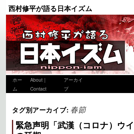
西村修平が語る日本イズム
ホー
About｜
アーカイ
ム
Contact
ブ
春節
タグ別アーカイブ:
緊急声明「武漢（コロナ）ウ