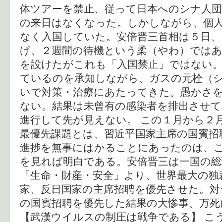
体ツアーを禁止、従って日本へのシナ人団
の来日はなくなった。しかしながら、個
なく入国していた。安倍晋三首相は５日、
げ、２週間の待機という柔（やわ）ではあ
を設けたがこれも「入国禁止」ではない。
ているのを承知しながら、ガスの元栓（
いで対策・治療にあたってきた。愚かさ
ない。結果は未曾有の感染者を排出させ
進行して先が見えない。 この１月から２
最優先課題とは、習近平国家主席の国賓招
進捗を無事にはかることにあったのは、
を見れば明白である。安倍晋三は一国の総
「生命・財産・安全」より、世界最大の独
家、反日国家の主席招聘を優先させた。対
の国賓招聘を優先した結果の大惨事、万死
【武漢ウイルスの制圧は戦争である】 こ