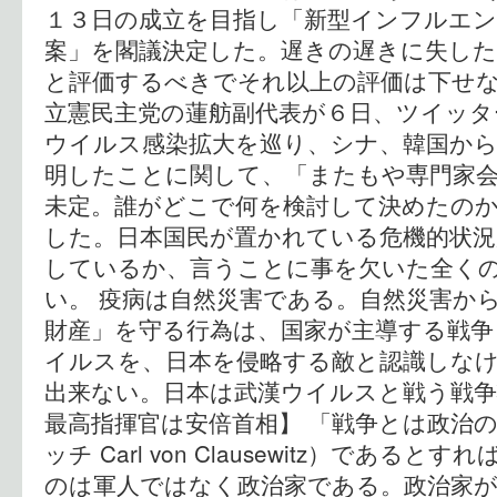
１３日の成立を目指し「新型インフルエン
案」を閣議決定した。遅きの遅きに失し
と評価するべきでそれ以上の評価は下せな
立憲民主党の蓮舫副代表が６日、ツイッタ
ウイルス感染拡大を巡り、シナ、韓国か
明したことに関して、「またもや専門家
未定。誰がどこで何を検討して決めたの
した。日本国民が置かれている危機的状
しているか、言うことに事を欠いた全く
い。 疫病は自然災害である。自然災害か
財産」を守る行為は、国家が主導する戦争
イルスを、日本を侵略する敵と認識しな
出来ない。日本は武漢ウイルスと戦う戦争
最高指揮官は安倍首相】 「戦争とは政治
ッチ Carl von Clausewitz）である
のは軍人ではなく政治家である。政治家