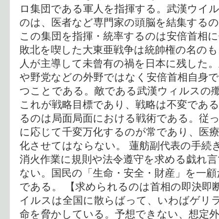
ロ集団である軍人を指揮する。武漢ウイ
のは、医者など専門家の頭脳を結集する
この集団を指揮・統率するのは安倍首相
敗北を喫した大東亜戦争は統帥権の名のも
人が主導して未曾有の禍を日本に残した
や野党などの外野ではなく安倍首相自身で
つことである。敵である武漢ウィルスの
これが戦略目標であり、戦略は不変である
るのは局面局面における戦術である。従
に応じて千変万化するのが常であり、医
化させてはならない。 蓮舫副代表の手続
消火作業に規則や法令遵守を求める戯れ言
ない。国民の「生命・安全・財産」を一顧
である。 【求められるのは首相の即決即
イルスは全国に散らばって、いわばゲリ
命を脅かしている。予想できない、想定