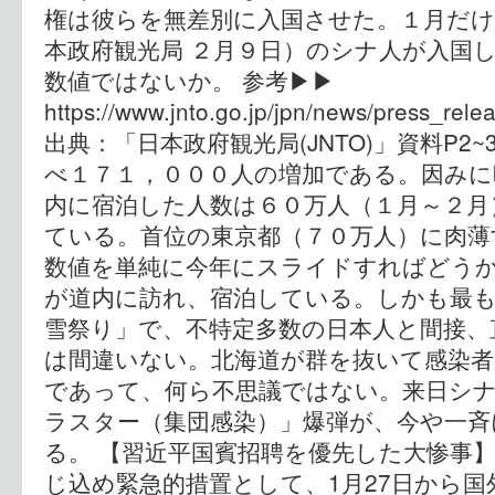
権は彼らを無差別に入国させた。１月だけ
本政府観光局 ２月９日）のシナ人が入国
数値ではないか。 参考▶︎▶︎
https://www.jnto.go.jp/jpn/news/press_rel
出典：「日本政府観光局(JNTO)」資料P
べ１７１，０００人の増加である。因みに
内に宿泊した人数は６０万人（１月～２月
ている。首位の東京都（７０万人）に肉薄
数値を単純に今年にスライドすればどう
が道内に訪れ、宿泊している。しかも最
雪祭り」で、不特定多数の日本人と間接、
は間違いない。北海道が群を抜いて感染者
であって、何ら不思議ではない。来日シ
ラスター（集団感染）」爆弾が、今や一斉
る。 【習近平国賓招聘を優先した大惨事】
じ込め緊急的措置として、1月27日から