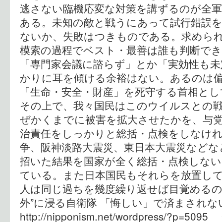
逃さない臨機応変な対策を講ずるのが全軍
ある。未知の敵と戦うにあって試行錯誤
ないか、失敗はつきものである。求めら
模索の過程でベスト・最善は誰も判断でき
「専門家会議に諮らず」とか「実効性も未
かりに耳を傾ける余裕はない。あるのは
「生命・安全・財産」を死守する首相とし
その上で、我々国民はこのウイルスとの
ぜかくまでに被害を拡大させたかを、与
治責任をしっかりと総括・点検をしなけ
争、阪神淡路大震災、東日本大震災などな
招いた結果を国家が全く総括・点検しない
ている。また日本国民もそれらを放置し
人は同じ過ちを幾度繰り返せば目覚めるの
外”に浸る自衛隊 「悔しい」で済まさ
http://nipponism.net/wordpress/?