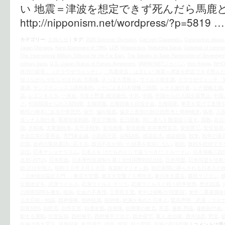
い 地震＝津波を想定できず死んだら
http://nipponism.net/wordpress/?p=5819 
カテゴリー:
お知らせ
|
タグ:
2020 Summer Olympics
,
Carl von Clausewitz
,
Coronavirus diseas
Japan Okinawa
,
Kono Statement of 1993
,
LDP
,
Niopponism
,
Nobuhiko Sakai
,
Outbreak of corona
The International Military Tribunal for the Far East
,
The Society to Seek Restoration of Sovereignt
military base
,
U.S.–Japan Status of Forces Agreement
,
VAWW-NETジャパン
,
Vom Kriege
,
WHO
政治の延長」（クラウゼヴィッチ）
,
「馬鹿発言」は正しい 地震＝津波を想定できず死ん
知りながら やむにやまれぬ 大和魂
,
さっぽろ雪祭り
,
ウイルス発生源
,
クラウゼヴィッチ「
爆弾
,
サンフランシスコ講和条約
,
シナによる日本侵略三段階
,
シナ人旅行者
,
シナ侵略主義
談
,
レコンキスタ
,
一水会
,
与党と野党 政治責任
,
中共
,
中国
,
中国からの入国全面禁止
,
中国
ク
,
中国韓国からの入国制限
,
主権回復
,
主権回復を目指す会
,
主権国家
,
事実を挙げて道理
略性の根本にある中華思想
,
保守
,
偏向報道
,
偏見と差別の朝日的思考と精神構造
,
偽善
,
入
道シナ人旅行者
,
医療対策戦術
,
厚生労働省
,
反日国家
,
同じ過ちを幾度繰り返す
,
国難
,
在日
国
,
大和魂
,
大東亜戦争
,
太平洋戦争
,
安倍政権
,
安倍政権 非常事態宣言
,
安倍晋三
,
安倍首相
米自立実行委員会
,
専門家会議
,
小田原評定
,
尖閣諸島
,
感染拡大
,
感染経路
,
戦争
,
戦争の最
街宣
,
政府の緊急要請に応える
,
政治不在が招いた結果を総括しない
,
敗戦
,
敗戦を総括でき
染症
,
日本ナショナリズム
,
日本人を けだものとして扱うべきだ トルーマン
,
日本侵略三段
光局(JNTO)
,
日本民族
,
日本軍性奴隷制を裁く女性国際戦犯法廷
,
日米同盟
,
日米同盟を信奉
節 訪日中国人
,
昭和２０年３月１０日
,
有楽町マリオン前
,
朝日新聞に踊らされる日本人の
「日米地位協定入門」
,
東京大空襲
,
東京大空襲７５周年忌
,
東日本大震災
,
横田ラプコン
,
全面改定を
,
武漢ウイルス
,
武漢ウイルス ゲリラ
,
武漢ウイルスと戦う戦争状態
,
歴史認識
,
の国賓招聘を優先
,
疫病
,
社会の不条理
,
立憲民主党
,
米中は侵略の“同盟国”
,
米中二重隷属体
る反日統一戦線
,
精神侵略
,
精神奴隷
,
統帥権
,
絶滅を免れた日本人
,
緊急声明「武漢（コロ
国賓招聘
,
自民党
,
自然災害
,
自虐史観
,
自衛隊
,
自衛隊の敗北
,
英霊
,
蓮舫 愚論
,
蓮舫副代表
,
動する運動
,
街宣告知
,
西村修平
,
西村修平ブログ
,
親米保守
,
軍人 政治家
,
酒井信彦
,
野党
,
阪神淡路大震災
,
隷属国家
,
集団感染
,
靖国
,
韓国
,
領土問題
,
首相の即決即断
|
コメントは受