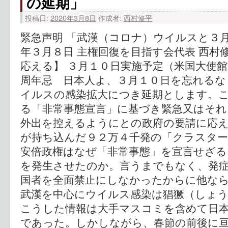
の延期」
投稿日:
2020年3月8日
作成者:
西村修平
緊急声明 「武漢（コロナ）ウイルスと３月
年３月８日 主権回復を目指す会代表 西村
応える】 ３月１０日実施予定（米国大使
周年忌 日本人よ、３月１０日を忘れるな
イルスの感染拡大につき延期とします。
る「非常事態宣言」に基づき緊急又はそれ
外出を控えるようにとの政府の要請に応え
が持ち込んだ９２万４千発の「クラスター
安倍政権はなぜ「非常事態」を宣言せざる
を発生させたのか。言うまでもなく、発
国者を全面禁止にしなかったからに他な
武漢を中心にウイルス感染は猖獗（しょ
こうした情報は大手マスコミを含めて日
であった。しかしながら、春節の前後に