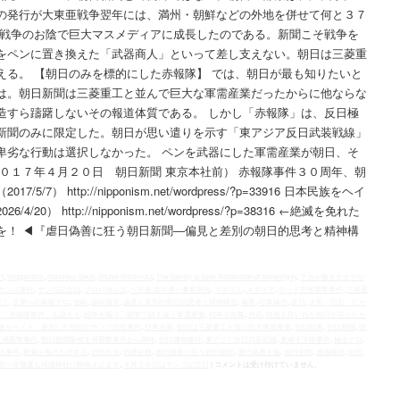
の発行が大東亜戦争翌年には、満州・朝鮮などの外地を併せて何と３７
は戦争のお陰で巨大マスメディアに成長したのである。新聞こそ戦争を
をペンに置き換えた「武器商人」といって差し支えない。朝日は三菱重
える。 【朝日のみを標的にした赤報隊】 では、朝日が最も知りたいと
は。朝日新聞は三菱重工と並んで巨大な軍需産業だったからに他ならな
造すら躊躇しないその報道体質である。 しかし「赤報隊」は、反日極
新聞のみに限定した。朝日が思い遣りを示す「東アジア反日武装戦線」
卑劣な行動は選択しなかった。 ペンを武器にした軍需産業が朝日、そ
０１７年４月２０日 朝日新聞 東京本社前） 赤報隊事件３０周年、朝
） http://nipponism.net/wordpress/?p=33916 日本民族をヘイ
） http://nipponism.net/wordpress/?p=38316 ←絶滅を免れた
を！ ◀︎『虐日偽善に狂う朝日新聞―偏見と差別の朝日的思考と精神構
Y
,
Niopponism
,
Nobuhiko Sakai
,
Shuhei Nishimura
,
The Society to Seek Restoration of Sovereignty
,
アカが書きヤクザが
サンゴ事件
,
サンゴ記念日
,
プロパガンダ
,
ベ平連 吉川勇一事務局長
,
マスゴミ
,
メディア
,
ロッド空港襲撃事件
,
三菱重
説く
,
企業への爆破テロ
,
侵略
,
偏向報道
,
偏見と差別の朝日的思考と精神構造
,
偽善
,
印象操作
,
反日
,
土田・日石・ピー
は「赤報隊事件」も語ろう
,
戦争を煽り、戦争で財を築く軍需産業
,
戦争を鼓舞
,
捏造
,
捏造も良いねと朝日が言ったか
族をヘイト・差別した朝日のサンゴ捏造事件
,
日本赤軍
,
朝日は三菱重工と並ぶ巨大軍需産業
,
朝日戦車
,
朝日新聞
,
朝
支局襲撃事件
,
朝日新聞阪神支局襲撃事件から39年
,
朝日珊瑚事件
,
東アジア反日武装戦線
,
東峰十字路事件
,
極左テロ
,
火事件
,
絶滅を免れた日本人
,
自作自演
,
自虐史観
,
虐日偽善に狂う朝日新聞
,
虐日偽善主義
,
虐日史観
,
虚偽報道
,
街宣
,
絶へず幾夏も靖國神社に蝉鳴き止まず
,
４月２０日はサンゴ記念日
|
コメントは受け付けていません。