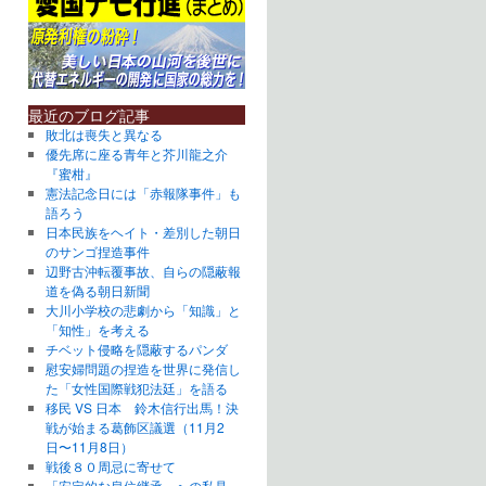
最近のブログ記事
敗北は喪失と異なる
優先席に座る青年と芥川龍之介
『蜜柑』
憲法記念日には「赤報隊事件」も
語ろう
日本民族をヘイト・差別した朝日
のサンゴ捏造事件
辺野古沖転覆事故、自らの隠蔽報
道を偽る朝日新聞
大川小学校の悲劇から「知識」と
「知性」を考える
チベット侵略を隠蔽するパンダ
慰安婦問題の捏造を世界に発信し
た「女性国際戦犯法廷」を語る
移民 VS 日本 鈴木信行出馬！決
戦が始まる葛飾区議選（11月2
日〜11月8日）
戦後８０周忌に寄せて
「安定的な皇位継承」への私見