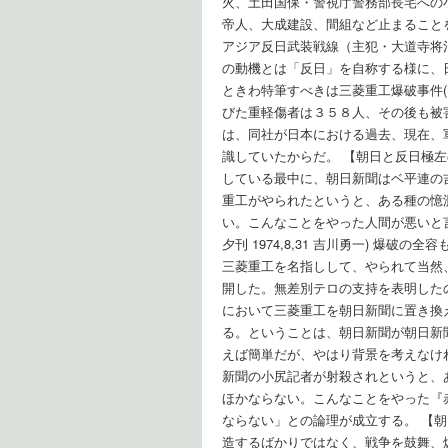
火、土田国保・警視庁警務部長宅への
帝人、大成建設、間組など止まること
アジア反日武装戦線（主犯・大道寺将
の動機とは「反日」を自称する様に、
ときわ特筆すべきは三菱重工爆破事件
びた重軽傷者は３５８人、その後も被
は、同社が日本における過去、現在、
識していたからだ。 【朝日と反日極
している最中に、朝日新聞はベ平連の吉
重工がやられたというと、ある種の憶
い。こんなことをやった人間が悪いと
夕刊 1974,8,31 吉川勇一) 爆
三菱重工を名指しして、やられて当然
開した。無差別テロの支持を表明した
において三菱重工を朝日新聞に置き換
る。ということは、朝日新聞が朝日新
えば簡単だが、やはり背景を考えなけ
新聞の小尻記者が射殺されというと、
ほかならない。こんなことをやった『
ならない」との論理が成立する。 【
造するばかりではなく、戦争を鼓舞、