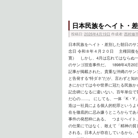
日本民族をヘイト・
投稿日:
2026年4月19日
作成者:
西村修
日本民族をヘイト・差別した朝日のサ
念日 令和８年４月２０日 主権回復
寛） しかし、4月は忘れてはならぬ
のサンゴ捏造事件だ。 1898年4月
記事が掲載された。貴重な沖縄のサン
と告発する“特ダネ”だが、言わずと知
きにかけては今や世界に冠たる民族か
記念碑になるに違いない。百年単位で
だ心の……。 にしても、一体「K・
造は一社員による個人的犯罪というよ
在を徹底的に忌み嫌うところからであ
事件の発想枠にある。 つまりヘイト
の仕業にではなく、敢えて「精神の貧
される。日本人が存在しているから、