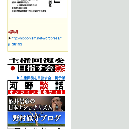
※詳細
▶︎
http://nipponism.net/wordpress/?
p=38193
▶主権回復を目指す会・掲示版