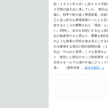
前（１９３１年５月）に約１４０万部
０万部の超大台に達していた。 朝日
煽り、戦争で財を築く軍需産業、武器
工と並ぶ巨大な軍需産業だったとも言
欲するところの襲撃された「理由」と
い。同時に、反日を目的にするなら捏
左の無差別テロと異なり、襲撃を朝日
のような無辜の市民を巻き添えにする
れを象徴する旭日の朝日新聞社旗 （２
日は「やられた背景」こそを直視せよ（2017/5/7
ト・差別した朝日のサンゴ捏造事件（2026/4/20
日本人を一人でも増やす為にクリック
造』 （酒井信彦 …
続きを読む
→
カテゴリー:
時評
|
タグ:
anti-Japanese propaganda
,
asahi
,
KY
,
K・
売ってバカが読む
,
アサヒる
,
アジアへの戦争責任
,
ゲリラ事件
,
工爆破事件
,
中核派
,
主権回復を目指す会
,
事実を挙げて道理を
ス缶爆弾事件
,
女性国際戦犯法廷
,
小尻知博記者
,
憲法記念日に
ら
,
日本イズム
,
日本ナショナリズム
,
日本侵略三段階論
,
日本民
日新聞はペンを武器にした巨大軍需産業だった
,
朝日新聞阪神
歪曲
,
無差別テロ
,
珊瑚記念日
,
社会の不条理
,
空港公団幹部宅放
西村修平
,
西村修平ブログ
,
赤報隊事件
,
酒井信彦
,
鎮魂の祈りは