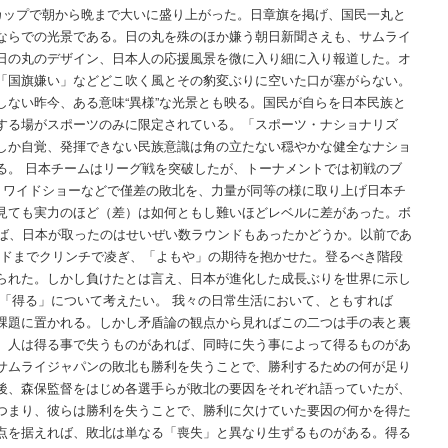
ップで朝から晩まで大いに盛り上がった。日章旗を掲げ、国民一丸と
ならでの光景である。日の丸を殊のほか嫌う朝日新聞さえも、サムライ
日の丸のデザイン、日本人の応援風景を微に入り細に入り報道した。オ
「国旗嫌い」などどこ吹く風とその豹変ぶりに空いた口が塞がらない。
しない昨今、ある意味“異様”な光景とも映る。国民が自らを日本民族と
する場がスポーツのみに限定されている。「スポーツ・ナショナリズ
しか自覚、発揮できない民族意識は角の立たない穏やかな健全なナショ
る。 日本チームはリーグ戦を突破したが、トーナメントでは初戦のブ
。ワイドショーなどで僅差の敗北を、力量が同等の様に取り上げ日本チ
見ても実力のほど（差）は如何ともし難いほどレベルに差があった。ボ
せば、日本が取ったのはせいぜい数ラウンドもあったかどうか。以前であ
ンドまでクリンチで凌ぎ、「よもや」の期待を抱かせた。登るべき階段
られた。しかし負けたとは言え、日本が進化した成長ぶりを世界に示し
と「得る」について考えたい。 我々の日常生活において、ともすれば
課題に置かれる。しかし矛盾論の観点から見ればこの二つは手の表と裏
。人は得る事で失うものがあれば、同時に失う事によって得るものがあ
サムライジャパンの敗北も勝利を失うことで、勝利するための何が足り
後、森保監督をはじめ各選手らが敗北の要因をそれぞれ語っていたが、
つまり、彼らは勝利を失うことで、勝利に欠けていた要因の何かを得た
点を据えれば、敗北は単なる「喪失」と異なり生ずるものがある。得る