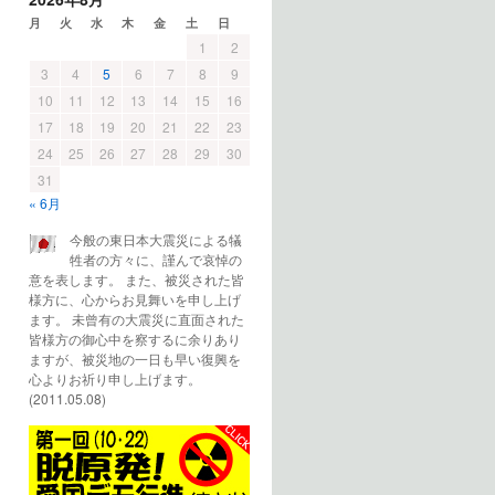
月
火
水
木
金
土
日
1
2
3
4
5
6
7
8
9
10
11
12
13
14
15
16
17
18
19
20
21
22
23
24
25
26
27
28
29
30
31
« 6月
今般の東日本大震災による犠
牲者の方々に、謹んで哀悼の
意を表します。 また、被災された皆
様方に、心からお見舞いを申し上げ
ます。 未曾有の大震災に直面された
皆様方の御心中を察するに余りあり
ますが、被災地の一日も早い復興を
心よりお祈り申し上げます。
(2011.05.08)