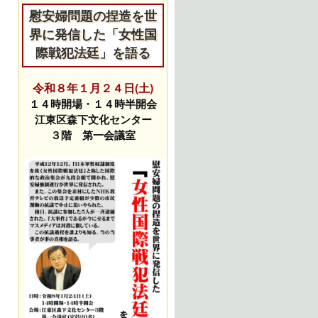
慰安婦問題の捏造を世
界に発信した「女性国
際戦犯法廷」を語る
令和８年１月２４日(土)
１４時開場・１４時半開会
江東区森下文化センター
３階 第一会議室