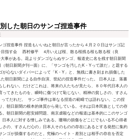
差別した朝日のサンゴ捏造事件
平
ンゴ捏造事件 捏造もいいねと朝日が言ったから４月２０日はサンゴ記
を目指す会 西村修平 4月いえば桜、散る桜残る桜も散る桜（良
一大事がある。花よりダンゴならぬサンゴ、報道史に名を残す朝日新聞
20日（朝日新聞夕刊一面）に、「サンゴを汚したK・Yって誰だ」と題する
ゴが心ないダイバーによって「K・Y」と、無残に書き刻まれ損傷した
れた朝日新聞による自作自演、世紀の捏造事件だった。 日本人は、落書
もしれない。だけどこれは、将来の人たちが見たら、８０年代日本人の
育ってきたものを、瞬時に傷つけて恥じない、精神の貧しさの、すさん
Y」ってだれだ。 サンゴ事件は単なる捏造の範疇では語れない。この捏
り、朝日新聞の根本的体質から発している。それは日本民族としての存
る。朝日新聞の慰安婦問題、南京虐殺などの報道は基本的にこのサンゴ
、日本人に対する憎しみである。珊瑚の損傷をどこにでもいる不心得者
しさの、すさんだ心の」日本人そのものの存在にあるとする発想に集約
サンゴが損傷するのだと。究極のヘイト・差別とは相手の存在を否定