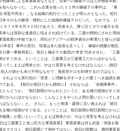
小包爆弾による家族殺害などなど。企業への爆破テロは三井物産本館、
を知らなかった。 これら企業を狙った１１件の爆破テロ事件は、「東
治 収監中死去）」なる組織の犯行だったことが明らかとなった。犯行
日本そのもの敵視・標的にした組織的爆破テロだった。 なかでも、ひ
(１９７４年８月３０日)であろう。死者８人、降り注ぐガラス破片を浴
害者らは深刻な後遺症に悩まされ続けている。三菱が標的にされた理由
軍需産業の中核であり、同社がアジアへの戦争責任が希薄だと彼らが認
左の本音】 事件の翌日、現場は未だ血痕も生々しく、爆破の残骸が散乱
川勇一事務局長に、朝日と極左テロ集団の“本音”代弁させた。 「三菱
測がすぐ出る。ということは、三菱重工が三菱重工だからほかならな
言ってしまえば簡単だが、やはり背景を考えなければならない」(朝日
破の全容も犯人が誰かも未だ不明ななかで、無差別テロを糾弾するのではなく、
、それよりも実行犯の「背景」に理解を示すべきとの驚くべき論調を展
のである。 【朝日が朝日だから標的に】 それならば、「赤報隊事件」
えたらどうか。「朝日新聞がやられたというと、ある種の憶測がすぐ出
聞だからにほかならない。こんなことをやった人間が悪いといってしま
ればならない」と。 さらに、もっと簡潔・露骨に言い換えれば「朝日
ある種の憶測がすぐ出る。ということは、朝日新聞が朝日新聞だからに
赤報隊』が悪いといってしまえば簡単だが、やはり背景を考えなければ
朝日は三菱重工と並ぶ巨大な軍需産業】 軍需産業は何も武器・弾薬を製
煽るマスコミ、朝日新聞とて例外ではない。朝日の部数は、満州事変直