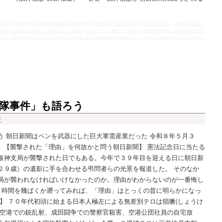
shimura
,
The Society to Seek Restoration of Sovereignty
,
主権回復を目指す会
,
事実を挙げて道理を説く
,
保守
,
偏向報道
,
る青年
,
優先席に座る青年と芥川龍之介『蜜柑』
,
刹那に一切を了解した
,
大和魂
,
女性国際戦犯法廷
,
敗戦を総括できな
龍之介 蜜柑
,
虐日偽善に狂う朝日新聞
,
虐日史観
,
街宣
,
西村修平
,
西村修平ブログ
,
酒井信彦
,
鎮魂の祈りは絶へず幾夏
隊事件」も語ろう
平
う 朝日新聞はペンを武器にした巨大軍需産業だった 令和８年５月３
【襲撃された「理由」を何故かと問う朝日新聞】 憲法記念日に当たる
阪神支局が襲撃された日でもある。今年で３９年目を迎える日に朝日新
２９歳）の遺影に手を合わせる弔問者らの光景を報道した。 そのなか
局が襲われなければいけなかったのか。理由がわからないのが一番悔し
？ 時間を幾ばくか遡ってみれば、「理由」はとっくの昔に明らかになっ
】 ７０年代初頭に始まる日本人極左による無差別テロは猖獗(しょうけ
ド空港での銃乱射、成田闘争での警察官殺害、空港公団社員の自宅放