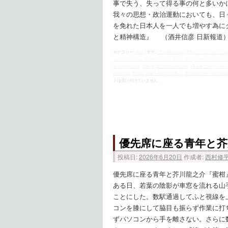
事で失う、失って得る事の何と多いか
我々の思想・政治運動においても、日
を免れた日本人を一人でも増やす為に
と精神構造』 （酒井信彦 日新報道
カテゴリー:
時評
|
タグ:
FIFA World Cup
,
FIFAワールドカップ26
ムライジャパン
,
スポーツ・ナショナリズム
,
ワールドカップ日
１−２逆転負け
,
大和魂
,
女性国際戦犯法廷
,
得る事で失う、失っ
民族意識
,
矛盾論
,
絶滅を免れた日本人
,
虐日偽善に狂う朝日新
トは受け付けていません。
優先席に座る青年と芥
投稿日:
2026年6月20日
作成者:
西村修
優先席に座る青年と芥川龍之介『蜜柑
ある日、若葉の陰影が車窓を流れる山
ことにした。数駅通過してふと視線を
コンを膝にして脇目も振らず作業に打
ずパソコンから手を離さない。さらに