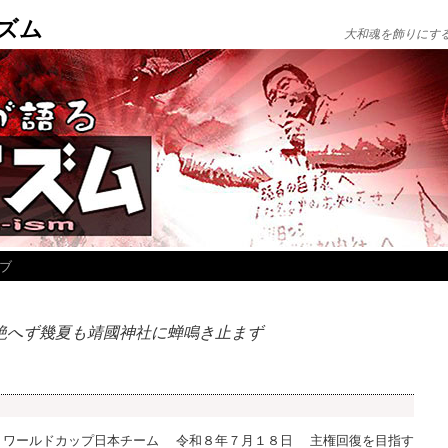
ズム
大和魂を飾りにす
ブ
絶へず幾夏も靖國神社に蝉鳴き止まず
 ワールドカップ日本チーム 令和８年７月１８日 主権回復を目指す