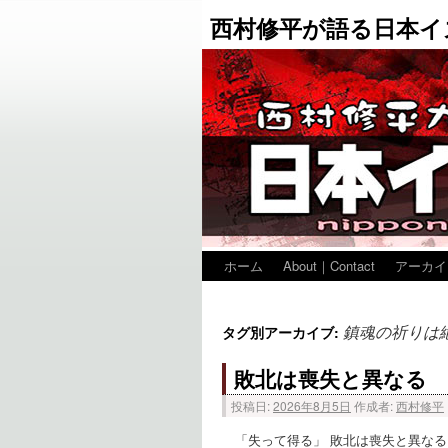
西村修平が語る日本イ
ホーム
About｜Contact
アーカイ
鎮魂の祈りは
タグ別アーカイブ:
敗北は喪失と異なる
投稿日:
2026年8月5日
作成者:
西村修平
「失って得る」 敗北は喪失と異なる