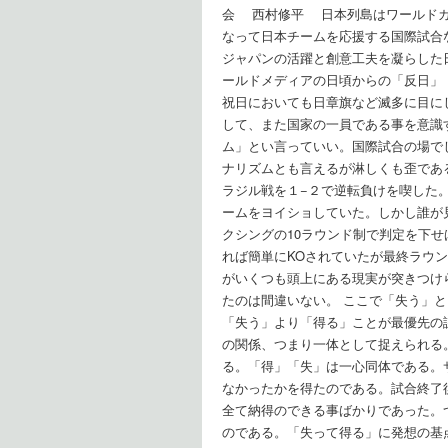
会 西村修平 日本列島はワールドカ
なって日本チームを応援する国際試合
ジャパンの活躍と創意工夫を凝らした
ールドメディアの日頃からの「反日」
祝日においても日章旗など滅多に目に
して、また国家の一員である事を意識
ム」とい言っていい。国際試合の場で
ナリズムとも言えるが淋しくも歪であ
ラジル戦を１−２で逆転負けを喫した
ームをヨイショしていた。しかし誰が
クシングの10ラウンド制で判定を下
れば簡単にKOされていたが最終ラウ
がいくつも頭上にある現実が突きつけ
たのは間違いない。 ここで「失う」
「失う」より「得る」ことが最優先の
の関係、つまり一体として捉えられる
る。「得」「失」は一心同体である。
なかったかを得たのである。試合終了
全て納得のできる事ばかりであった。
のである。「失って得る」に発想の基