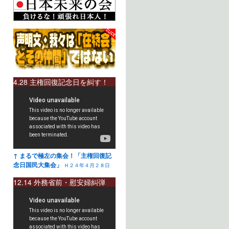
4.28 主権回復記念日を糾す！
↑ まるで極左の集会！「主権回復記
念日国民大集会」
Ｈ２４年４月２８日
12.14 外務省前・慰安婦糾弾