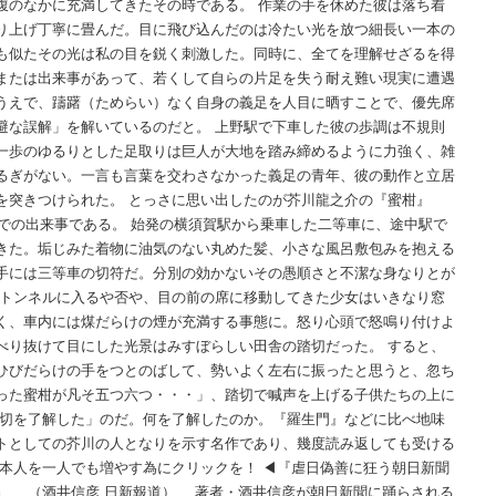
腹のなかに充満してきたその時である。 作業の手を休めた彼は落ち着
り上げ丁寧に畳んだ。目に飛び込んだのは冷たい光を放つ細長い一本の
も似たその光は私の目を鋭く刺激した。同時に、全てを理解せざるを得
または出来事があって、若くして自らの片足を失う耐え難い現実に遭遇
うえで、躊躇（ためらい）なく自身の義足を人目に晒すことで、優先席
避な誤解」を解いているのだと。 上野駅で下車した彼の歩調は不規則
一歩のゆるりとした足取りは巨人が大地を踏み締めるように力強く、雑
るぎがない。一言も言葉を交わさなかった義足の青年、彼の動作と立居
を突きつけられた。 とっさに思い出したのが芥川龍之介の『蜜柑』
線での出来事である。 始発の横須賀駅から乗車した二等車に、途中駅で
きた。垢じみた着物に油気のない丸めた髪、小さな風呂敷包みを抱える
手には三等車の切符だ。分別の効かないその愚順さと不潔な身なりとが
、トンネルに入るや否や、目の前の席に移動してきた少女はいきなり窓
く、車内には煤だらけの煙が充満する事態に。怒り心頭で怒鳴り付けよ
べり抜けて目にした光景はみすぼらしい田舎の踏切だった。 すると、
ひびだらけの手をつとのばして、勢いよく左右に振ったと思うと、忽ち
った蜜柑が凡そ五つ六つ・・・」、踏切で喊声を上げる子供たちの上に
一切を了解した」のだ。何を了解したのか。『羅生門』などに比べ地味
トとしての芥川の人となりを示す名作であり、幾度読み返しても受ける
本人を一人でも増やす為にクリックを！ ◀︎『虐日偽善に狂う朝日新聞
』 （酒井信彦 日新報道） 著者・酒井信彦が朝日新聞に踊らされる