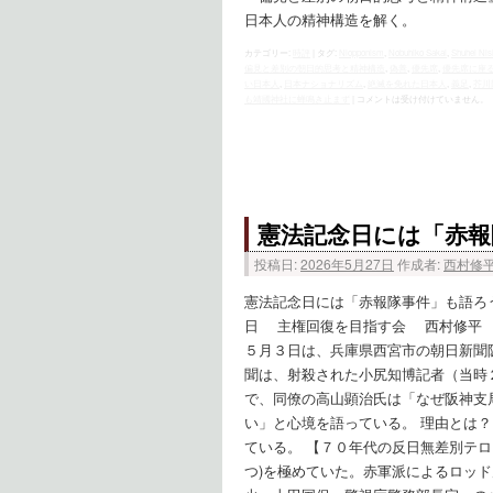
日本人の精神構造を解く。
カテゴリー:
時評
|
タグ:
Niopponism
,
Nobuhiko Sakai
,
Shuhei Ni
偏見と差別の朝日的思考と精神構造
,
偽善
,
優先席
,
優先席に座
い日本人
,
日本ナショナリズム
,
絶滅を免れた日本人
,
義足
,
芥川
も靖國神社に蝉鳴き止まず
|
コメントは受け付けていません。
憲法記念日には「赤報
投稿日:
2026年5月27日
作成者:
西村修
憲法記念日には「赤報隊事件」も語ろ
日 主権回復を目指す会 西村修平 
５月３日は、兵庫県西宮市の朝日新聞
聞は、射殺された小尻知博記者（当時
で、同僚の高山顕治氏は「なぜ阪神支
い」と心境を語っている。 理由とは
ている。 【７０年代の反日無差別テロ
つ)を極めていた。赤軍派によるロッ