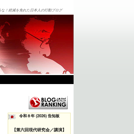
るな！絶滅を免れた日本人の行動ブログ
令和８年 (2026) 告知板
【第六回現代研究会／講演】