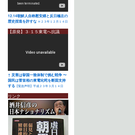
12.14朝鮮人自称慰安婦と反日極左の
歴史捏造を許すな
Ｈ２３年１２月１４日
【原発】３·１５東電へ抗議
↑ 災害は挙国一致体制で挑む戦争 〜
国民は菅首相の東電叱咤を断固支持
する
【緊急声明】平成２３年３月１４日
リンク