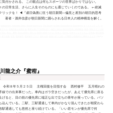
に気付かされる。 この観点は何もスポーツの世界ばかりではない。
々の日常生活、さらに人生そのものにも通じていくのである。 ←絶滅
クリックを！ ◀︎『虐日偽善に狂う朝日新聞―偏見と差別の朝日的思考
） 著者・酒井信彦が朝日新聞に踊らされる日本人の精神構造を解く。
,
Niopponism
,
Nobuhiko Sakai
,
Shuhei Nishimura
,
The Society to Seek Restoration of Sovereignty
,
オールドメディア
,
サ
本チーム
,
主権回復を目指す会
,
事実を挙げて道理を説く
,
偏見と差別の朝日的思考と精神構造
,
偽善
,
初戦ブラジル戦
て得る
,
敗北、勝利
,
敗北は喪失と異なる
,
敗戦を総括できない日本人
,
日の丸
,
日本ナショナリズム
,
日章旗
,
朝日新聞
,
聞
,
虐日史観
,
街宣
,
西村修平
,
西村修平ブログ
,
酒井信彦
,
鎮魂の祈りは絶へず幾夏も靖國神社に蝉鳴き止まず
|
コメン
川龍之介『蜜柑』
平
』 令和８年５月２５日 主権回復を目指す会 西村修平 五月晴れの
手線での出来事だった。車内はガラ空きだったが、あえて優先席に座る
上げると、目の前の優先席に端正な出で立ちの青年が座っている。パソ
ち込んでいる。二駅、三駅通過して車内がかなり混んできたが相変わら
数駅通過しても悠然と座り続けている。「いい若モンが優先席で何