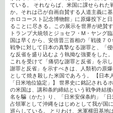
ている。 それならば、米国に課せられた
か。それは己が自画自賛する人道主義に基
ホロコースト記念博物館」に原爆投下と日
ることに尽きる。この展示を世界が絶賛
トランプ大統領とジョセフ・M・ヤング臨
国は早くから、安倍晋三首相の「戦後７０
戦争に対して日本の真摯なる謝罪と、「侵
な反省を盛り込むよう執拗な強要をした。
これを受けて「痛切な謝罪と反省」を示
謝罪と反省」を示すべきは、人類初の原爆
として焼き殺した米国であろう。 【日本人
「日米地位協定」】 世界史に銘記される
の米国は、講和条約締結という戦争終結後
名を騙（かた）り、「日米安保条約」「日
占領軍として沖縄をはじめとして我が国
巡らしている。 とりわけ、米軍横田基地