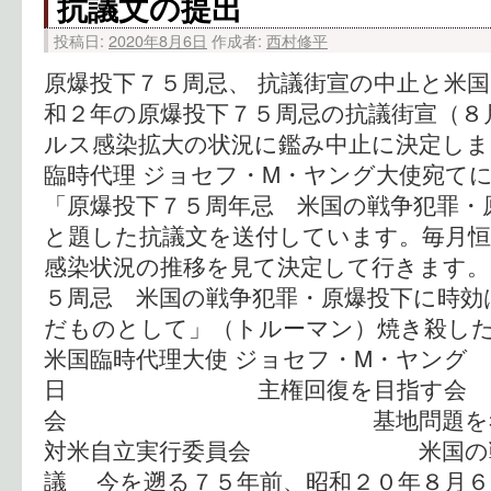
抗議文の提出
投稿日:
2020年8月6日
作成者:
西村修平
原爆投下７５周忌、 抗議街宣の中止と米国
和２年の原爆投下７５周忌の抗議街宣（８
ルス感染拡大の状況に鑑み中止に決定しま
臨時代理 ジョセフ・M・ヤング大使宛て
「原爆投下７５周年忌 米国の戦争犯罪・
と題した抗議文を送付しています。毎月恒
感染状況の推移を見て決定して行きます。 
５周忌 米国の戦争犯罪・原爆投下に時効
だものとして」（トルーマン）焼き殺した
米国臨時代理大使 ジョセフ・M・ヤング 
日 主権回復を目指
会 基地問題を考える
対米自立実行委員会 米国の戦争
議 今を遡る７５年前、昭和２０年８月６