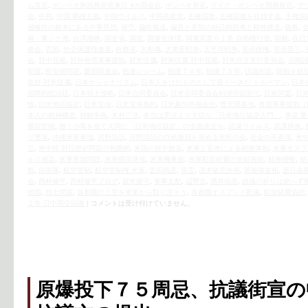
ム宣言
,
ポンペオ米国務長官来日 4カ国会合
,
ポンペオ長官
,
マイク・ポンペオ国務長官
,
マ
会
,
中共
,
中国 覇権主義
,
中国ウイルス
,
中国共産党
,
主権回復
,
主権回復を目指す会
,
主権国
侵略性の根本にある中華思想
,
保守
,
偏向報道
,
偏見と差別の朝日的思考と精神構造
,
偽善
,
南・東シナ海
,
台湾海峡
,
国交省
,
国益
,
国連安保理
,
国連憲章５１条 自衛権行使
,
国難
,
在日
絡会
,
売国
,
外交保護権放棄
,
外務省
,
大和魂
,
大東亜戦争
,
太平洋戦争
,
安倍政権
,
安倍晋三
,
会
,
対中屈服
,
対外有償軍事援助
,
対米従属
,
対米従属 対中屈服
,
対米自立実行委員会
,
尖閣
制度
,
慰安婦問題
,
憂国我道会
,
戦後レジーム
,
戦後７４年
,
戦後７５年
,
抗議街宣
,
敗戦を総
友好 対米従属
,
日本ナショナリズム
,
日本人をけだものとして扱うべきだ トルーマン
,
日本
国際戦犯法廷
,
日本領土侵略
,
日米合同委員会
,
日米合同委員会糾弾街頭宣伝
,
日米同盟
,
日
怪
,
日米地位協定
,
日米安保
,
日米安保条約
,
日米豪印外相会合
,
普天間基地
,
有償軍事援助（
本人の精神構造
,
朝鮮半島
,
木村三浩
,
本当は憲法より大切な「日米地位協定入門」
,
李花 
横田空域
,
檄！小異を捨て大同に「日米地位協定」の全面改定を
,
武漢ウイルス
,
武漢肺炎
,
リ墜落
,
沖縄米軍基地
,
河野談話
,
河野談話の白紙撤回を求める市民の会
,
社会の不条理
,
米中
立
,
米中韓 対日歴史問題の包囲網
,
米国の対中政策
,
米軍と官僚による戦後体制
,
米軍オスプ
ルス感染
,
米軍基地問題
,
米軍横田基地
,
米軍機事故
,
米軍駐留経費の全額負担
,
精神侵略
,
精
観
,
自衛隊
,
航空管制
,
航空管制権 米軍
,
芝田晴彦
,
英霊
,
茂木敏充外相
,
菅義偉首相
,
虐日偽
会
,
西村修平
,
西村修平ブログ
,
親米保守
,
軍事支配
,
辺野古
,
酒井信彦
,
鎮魂の祈りは絶へず
靖国
,
領土問題
,
首都圏の上空を米軍から取り戻そう
,
首都圏オスプレイ配備
,
駐留経費負担
２年 日中国交回復
|
コメントは受け付けていません。
原爆投下７５周忌、抗議街宣の