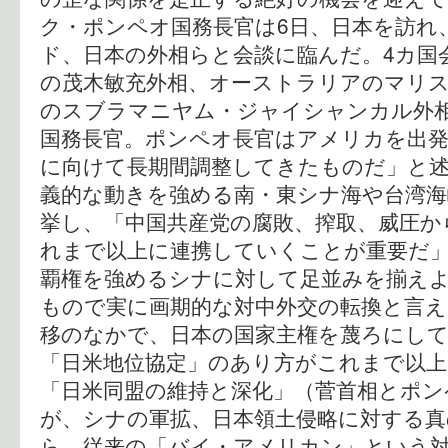
ク・ポンペオ国務長官は6日、日本を訪れ
ド、日本の外相らと会談に臨んだ。4カ国
の茂木敏充外相、オーストラリアのマリ
のスブラマニヤム・ジャイシャンカル外
国務長官。ポンペオ長官はアメリカを出発
に向けて長期間調整してきたものだ」と述
義的な動きを強める南・東シナ海や台湾海
挙し、「中国共産党の腐敗、搾取、威圧か
れまで以上に連携していくことが重要だ
覇権を強めるシナに対して足並みを揃え
もので実に画期的な対中外交の転換と言え
移のなかで、日本の国家主権を蔑ろにして
「日米地位協定」のあり方がこれまで以
「日米同盟の維持と深化」（菅首相とポン
が、シナの軍拡、日本領土侵略に対する真
ら、従来の「バイ・アメリカン」という