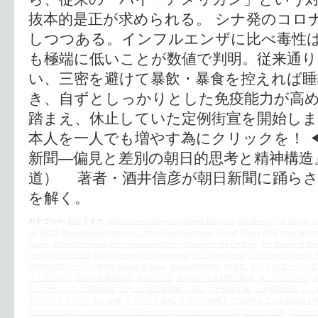
抜本的是正が求められる。 シナ発のコロ
しつつある。インフルエンザに比べ毒性
も極端に低いことが数値で判明。従来通り
い、三密を避けて暴飲・暴食を控えれば睡
き、自ずとしっかりとした免疫能力が高
踏まえ、休止していた定例街宣を開始しま
本人を一人でも増やす為にクリックを！ ◀
新聞―偏見と差別の朝日的思考と精神構造
道） 著者・酒井信彦が朝日新聞に踊らさ
を解く。
カテゴリー:
時評
|
タグ:
2020 Summer Olympics
,
Andrew Bacevich
,
Bell Boeing V-22 Osprey
,
C
19
,
CV-22
,
Deception and Diplomacy: The US Japan Okinawa
,
Donald Trump
,
FMS
,
Kono Statem
Osprey
,
Shuhei Nishimura
,
The International Military Tribunal for the Far East
,
The Society to See
Treaty
,
TOKYO 2020
,
Tokyo Metropolitan Government
,
U.S. military base
,
U.S.–Japan Status of 
VAWW-NETジャパン
,
WW2
,
Yokota Air Base
,
Yokota RAPCON
,
YP体制
,
かくすれば かくなる
ス・アショア
,
ウイルス感染拡大
,
オスプレイ
,
オスプレイ首都圏に配備
,
キッシンジャー
,
サンフランシスコ講和条約
,
シナによる日本侵略三段階
,
シナ侵略主義
,
シナ宥和政策
,
ジョ
ヤム・ジャイシャンカル外相
,
トランプ大統領
,
トランプ政権下での対米自立と主権回復を
ならないときは、けだものとして扱うべきだ
,
ドナルド・トランプ
,
ニクソン訪中
,
ニュー山