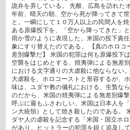
詭弁を弄している。 先般、広島を訪れた
年前、晴天の朝、空から死が降ってきて
と。一瞬にして１０万人以上の民間人を焼
ある原爆投下を、「空から降ってきた」
雨か雪のように表現した。米国の投下責任
象にすり替えたのである。 【真のホロコ
差別爆撃だ】 米国の犯罪は何も原爆投下
空襲をはじめとする、焼夷弾による無差別
における文字通りの大虐殺に他ならない
大虐殺を、ホロコーストと形容するが、
味は、ユダヤ教の儀礼における、生贄な
のだから、米国の焼夷弾による無差別爆
呼ぶに最もふさわしい。米国は日本人を
ン大統領）として焼き殺したのである。 
ダヤ人の虐殺を記念する「米国・国立ホロ
があり、ヒットラーの犯罪を鋭く追及し