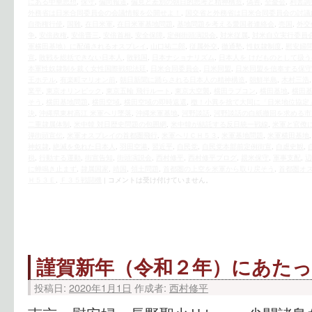
にある中華思想
,
保守
,
偏向報道
,
偏見と差別の朝日的思考と精神構造
,
偽善
,
全憂会
,
利害調
外務省は日米合同委員会の会議情報を公開せよ！
,
国交省と外務省は日米合同委員会の討議
自衛権行使
,
国難
,
在日米軍
,
在日米軍基地問題
,
基地問題を考える愛国者連絡会
,
売国
,
外交
争
,
安倍政権
,
安倍晋三
,
安倍首相
,
安全保障
,
定例街頭演説会
,
対米従属
,
対米自立実行委員
軍横田基地）に配備されるオスプレイ
,
山口祐二郎
,
従属外交
,
徹通塾
,
性奴隷制度
,
慰安婦
宣
,
敗戦を総括できない日本人
,
敗戦国
,
日本ナショナリズム
,
日本人を けだものとして扱う
本軍性奴隷制を裁く女性国際戦犯法廷
,
日米合同委員会
,
日米同盟
,
日米同盟を信奉する保守
王ホテル
,
有楽町マリオン前
,
朝日新聞に踊らされる日本人の精神構造
,
朝鮮半島
,
木村三浩
業平
,
東京オリンピック
,
東京五輪 飛行ルート
,
東京大空襲
,
横田ラプコン
,
横田基地
,
横田
そう
,
横田基地問題
,
横田空域
,
横田空域の即時返還
,
檄！小異を捨て大同に「日米地位協定
決
,
沖縄県東村高江 米軍ヘリ墜落
,
沖縄米軍基地
,
河野談話
,
河野談話の白紙撤回を求める市
二重隷属体制
,
米中韓 対日歴史問題の包囲網
,
米中韓が結託する反日統一戦線
,
米軍と官僚
弾街頭宣伝
,
米軍オスプレイの首都圏飛行
,
米軍ヘリＣＨ５３
,
米軍基地問題
,
米軍横田基地
神奴隷
,
絶滅を免れた日本人
,
羽田空港
,
習近平
,
自民党
,
自民党本部前定例街宣
,
自虐史観
,
税
,
行動する運動
,
街宣告知
,
街頭演説会
,
西村修平
,
西村修平ブログ
,
親米保守
,
軍事支配
,
辺
に蝉鳴き止まず
,
隷属国家
,
靖国
,
領土問題
,
首都圏の上空を米軍から取り戻そう
,
首都圏オ
Ｈ５３Ｅ
,
Ｆ３５戦闘機
|
コメントは受け付けていません。
謹賀新年（令和２年）にあた
投稿日:
2020年1月1日
作成者:
西村修平