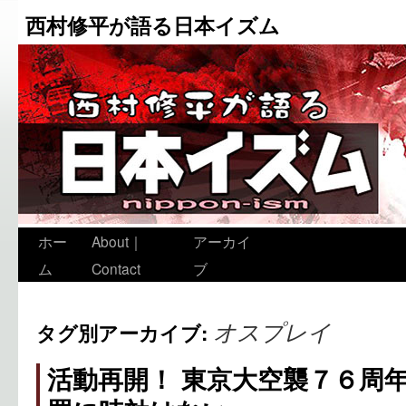
西村修平が語る日本イズム
ホー
About｜
アーカイ
ム
Contact
ブ
オスプレイ
タグ別アーカイブ:
活動再開！ 東京大空襲７６周年