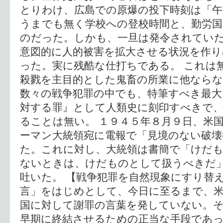
とりわけ、広島での原爆の投下時刻は「午
うまでも無く学校への登校時間と、勤労国
のだった。しかも、一旦は発令されてい
意図的に人的被害を拡大させる状況を作り
った。実に残酷な仕打ちである。 これは
殺戮を主目的とした鬼畜の所業に他なら
数々の戦争犯罪の中でも、特筆すべき最大
対する罪』として人類史に刻印すべきで、
ることは無い。 １９４５年８月９日、米
ーマン大統領宛に電報で「見境のない破壊
た。これに対し、大統領は書簡で「けだ
ないときは、けだものとして扱うべきだ
吐いた。 【戦争犯罪を自然現象にすり替
言」をはじめとして、今日に至るまで、
国に対して謝罪の言葉を発していない。
早期に終結させるための正当な手段であ