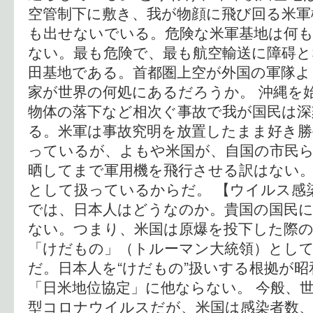
空管制下に敷き、我が物顔に飛び回る米軍
も出せないでいる。危険な米軍基地は何
ない。最も危険で、最も航空輸送に障碍
田基地である。首都圏上空が外国の軍隊よ
家が世界の何処にあるだろうか。 沖縄を
物体の落下など相次ぐ事故で我が国民は深
る。米軍は事故究明を放置したまま好き勝
っているが、よもや米国が、自国の市民
晒してまで軍用機を飛行させる訳はない
として扱っているからだ。 【ウイルス感
では、日本人はどうなのか。貴国の国民
ない。つまり、米国は原爆を投下した際
「けだもの」（トルーマン大統領）とし
だ。日本人を“けだもの”扱いする根拠が
「日米地位協定」に他ならない。 今般、
型コロナウイルスだが、米国は感染者数、