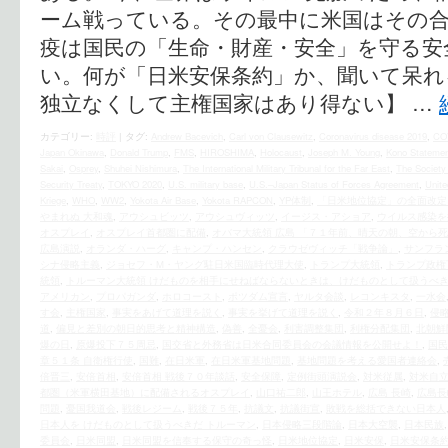
ーム戦っている。その最中に米国はその
疫は国民の「生命・財産・安全」を守る安
い。何が「日米安保条約」か、聞いて呆れ
独立なくして主権国家はあり得ない】 …
カテゴリー:
時評
|
タグ:
Andrew Bacevich
,
Carl von Clausewitz
,
Coronavirus disease 2019
,
CO
Japan Okinawa
,
Donald Trump
,
FMS
,
HIROSHIMA
,
Holocaust
,
Joseph M. Young
,
Kono Statemen
Sakai
,
Osprey
,
Shuhei Nishimura
,
The International Military Tribunal for the Far East
,
The Society 
Security Treaty
,
TOKYO 2020
,
U.S. military base
,
U.S.–Japan Status of Forces Agreement
,
Unite
Kriege
,
WHO
,
WW2
,
Yokota Air Base
,
Yokota RAPCON
,
YP体制
,
「日米地位協定」の全面改定
やまれぬ 大和魂
,
アウシュビッツ
,
アウシュヴィッツ
,
イージス・アショア
,
ウイルス感染を
オスプレイ
,
オスプレイ首都圏に配備
,
オバマ大統領 広島 「７１年前、晴天の朝、空から
広島演説
,
オランダ・ハーグ
,
キャンプ・ハンセン
,
クラウゼヴィッチ「戦争論」
,
サンフラ
シナ侵略主義
,
ジョセフ・M・ヤング駐日米国臨時代理大使
,
トランプ大統領
,
トランプ政権
統領
,
トルーマン大統領 けだものを相手にせねばならないときは、けだものとして扱うべ
アメリカン
,
プロパガンダ
,
ホロコースト
,
ポツダム宣言
,
ヤルタ会談
,
レコンキスタ
,
一水会
す会
,
主権国家
,
事実をあげて道理を説く
,
事実を挙げて道理を説く
,
令和２年８月６日
,
侵
道
,
偏見と差別の朝日的思考と精神構造
,
偽善
,
全憂会
,
利害調整集団
,
利権分配集団
,
北朝鮮
爆の日
,
原爆投下７５周忌
,
国交省と外務省は日米合同委員会の会議情報を公開せよ！
,
国民
章５１条 自衛権行使
,
国難
,
在日米軍
,
在日米軍基地問題
,
基地問題を考える愛国者連絡会
,
倍晋三
,
安倍首相
,
安倍首相 戦後７０年談話
,
安全保障
,
定例街頭演説会
,
対米従属
,
対米自
都圏（米軍横田基地）に配備されるオスプレイ
,
山口祐二郎
,
山王ホテル
,
広島 長崎
,
広島長
問題
,
憂国我道会
,
戦後レジーム
,
戦後７５年
,
抗議文
,
抗議街宣
,
敗戦を総括できない日本人
日本人を けだものとして扱うべきだ トルーマン
,
日本侵略三段階論
,
日本大空襲
,
日本民族
委員会
,
日米同盟
,
日米同盟を信奉する保守の奇っ怪
,
日米地位協定
,
日米安保
,
日米安保条