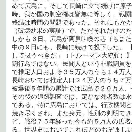
めて広島に、そして長崎に立て続けに原子
時、我が国の制空権は皆無に等しく、戦闘
終結は時間の問題であった。それにもか
（破壊効果の実証）で、ただそれだけの
しかも６日、広島が阿鼻叫喚の巷（ちま
中の９日にも、長崎に続けて投下した。 
して扱うべきだ」（トルーマン大統領）】
闘行為ではない。民間人という非戦闘員を
で推定人口およそ３５万人のうち１４万人
長崎おいては推定人口２４万人のうち７万
被爆後５年間の累計では広島で２０万人、
その後の追跡調査では、定かな死者数は
である。特に広島においては、行政機関と
焼き尽くされ、また身元、性別の判明で
ど、戦後７５年経った今も約５万人の氏名
る。世界史においてこれほどのおぞまし