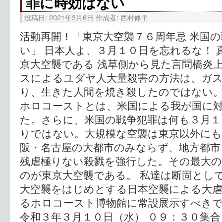
罪に時効はない
投稿日:
2021年3月6日
作成者:
西村修平
活動再開！「東京大空襲７６周年忌 米国
い」 日本人よ、３月１０日を忘れるな！
京大空襲である 浅草側から見た言問橋炎上
スによるユダヤ人大量殺害の方法は、ガ
り、生きた人間を焼き殺したのではない
ホロコーストとは、米国による我が国に
た。さらに、米国の戦争犯罪は何も３月１
りではない。大規模な空襲は東京以外に
阪・名古屋の大都市のみならず、地方都市
残虐極りない殺戮を強行した。その最大の
のが東京大空襲である。 私達は断固とし
大空襲をはじめとする日本空襲による大虐
るホロコースト博物館に常設展示すべき
令和３年３月１０日（水） ０９：３０集