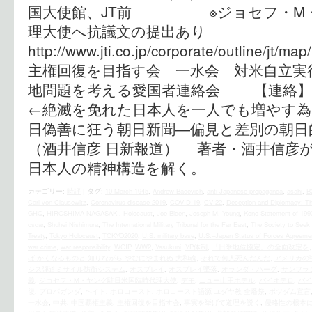
国大使館、JT前 ※ジョセフ・M・
理大使へ抗議文の提出あり
http://www.jti.co.jp/corporate/outline/
主権回復を目指す会 一水会 対
地問題を考える愛国者連絡会 【連絡】西村（0
←絶滅を免れた日本人を一人でも増やす為に
日偽善に狂う朝日新聞―偏見と差別の朝
（酒井信彦 日新報道） 著者・酒井信彦
日本人の精神構造を解く。
カテゴリー:
時評
|
タグ:
10 March 1945
,
Andrew Bacevich
,
anti-Japanese propaganda
,
asahi
,
B
Carl von Clausewitz
,
Coronavirus disease 2019
,
COVID-19
,
CV-22
,
Deception and Diplomacy: T
GHQ
,
HIROSHIMA NAGASAKI
,
Holocaust
,
Joe Biden
,
Joseph M. Young
,
Kono Statement of 199
oscar
,
Shuhei Nishimura
,
The International Military Tribunal for the Far East
,
The Society to Seek 
Treaty
,
Tokyo Holocaust
,
TOKYO2020
,
U.S. military base
,
U.S.–Japan Status of Forces Agreeme
war crime
,
war responsibility
,
WGIP
,
WW2
,
Yasukuni
,
YP体制
,
「日米地位協定」の全面改定を
ば かくなるものと 知りながら やむにやまれぬ 大和魂
,
それで何人死んだんだ
,
アメリカの
ジス弾道ミサイル防衛システム
,
オスプレイ
,
オスプレイ墜落
,
オランダ・ハーグ
,
サンフラ
義
,
ジョセフ・M・ヤング駐日米国臨時代理大使
,
デモ
,
ニュー山王ホテル
,
バイオテロ
,
バイ
復
,
プロパガンダ
,
ヘイト
,
ホロコースト
,
ホロコースト語源 ユダヤ教 全燔祭
,
ポツダム宣言
一水会
,
中共
,
中国覇権主義
,
主権回復を目指す会
,
事実を挙げて道理を説く
,
侵略性の根本