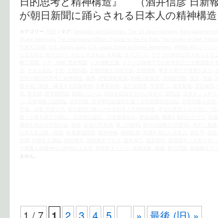
日的思考と精神構造』 （酒井信彦 日新
が朝日新聞に踊らされる日本人の精神構造
カテゴリー:
時評
|
タグ:
Deception and Diplomacy: The US Japan Okinawa
,
Kono Statement of
Shuhei Nishimura
,
The International Military Tribunal for the Far East
,
The Society to Seek Restor
TOKYO 2020
,
U.S. military base
,
U.S.–Japan Status of Forces Agreement
,
VAWW-NETジャパン
なるものと 知りながら やむにやまれぬ 大和魂
,
オスプレイ
,
ゲリラの本分は生き永らえる
略三段階
,
シナ・朝鮮 歴史問題
,
シナ侵略主義
,
トランプ政権下での対米自立と主権回復を
言
,
ヤルタ会談
,
中共
,
主権回復
,
主権回復を目指す会
,
主権国家
,
事実を挙げて道理を説く
,
差別の朝日的思考と精神構造
,
偽善
,
利害調整集団
,
利権分配集団
,
北朝鮮問題
,
南京
,
国益
,
難を前に燃焼・爆発する民族精神
,
大東亜戦争
,
太平洋戦争
,
安倍晋三
,
安倍首相
,
安全保障
,
度
,
慰安婦
,
慰安婦問題
,
戦後レジーム
,
敗戦を総括できない日本人
,
敗戦国
,
日本ナショナリ
ン
,
日本侵略三段階論
,
日本民族
,
日本軍性奴隷制を裁く女性国際戦犯法廷
,
日米同盟を信奉
平成、令和 天皇三代
,
朝日新聞に踊らされる日本人の精神構造
,
本当は憲法より大切な「日
檄！小異を捨て大同に「日米地位協定」の全面改定を
,
歴史認識
,
殲滅を免れたゲリラ
,
民族
撤回を求める市民の会
,
短歌
,
社会の不条理
,
第二の敗戦
,
米中は侵略の“同盟国”
,
米中二重隷
託する反日統一戦線
,
米軍基地問題
,
精神侵略
,
精神奴隷
,
絶滅を免れた日本人
,
習近平
,
自民
新聞
,
行動する運動
,
西村修平
,
西村修平ブログ
,
親米保守
,
謹賀新年
,
謹賀新年（令和２年）
ず幾夏も靖國神社に蝉鳴き止まず
,
長野聖火リレー
,
隷属国家
,
靖国
,
領土問題
,
首都圏オス
ません。
1 / 7
2
3
4
5
...
»
最後 (旧) »
1