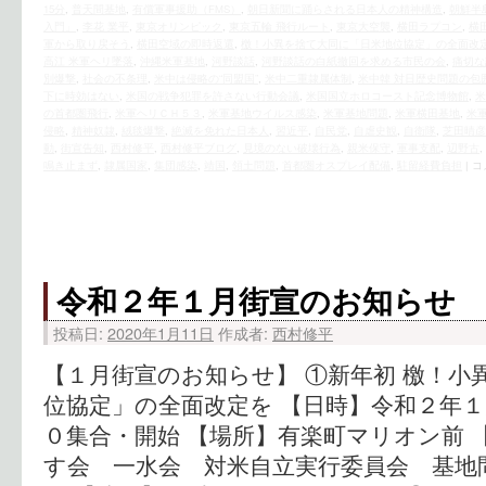
15分
,
普天間基地
,
有償軍事援助（FMS）
,
朝日新聞に踊らされる日本人の精神構造
,
朝鮮半
入門」
,
李花 業平
,
東京オリンピック
,
東京五輪 飛行ルート
,
東京大空襲
,
横田ラプコン
,
横
軍から取り戻そう
,
横田空域の即時返還
,
檄！小異を捨て大同に「日米地位協定」の全面改
高江 米軍ヘリ墜落
,
沖縄米軍基地
,
河野談話
,
河野談話の白紙撤回を求める市民の会
,
痛切な
別爆撃
,
社会の不条理
,
米中は侵略の“同盟国”
,
米中二重隷属体制
,
米中韓 対日歴史問題の包
下に時効はない
,
米国の戦争犯罪を許さない行動会議
,
米国国立ホロコースト記念博物館
,
米
の首都圏飛行
,
米軍ヘリＣＨ５３
,
米軍基地ウイルス感染
,
米軍基地問題
,
米軍横田基地
,
米
侵略
,
精神奴隷
,
絨毯爆撃
,
絶滅を免れた日本人
,
習近平
,
自民党
,
自虐史観
,
自衛隊
,
芝田晴彦
動
,
街宣告知
,
西村修平
,
西村修平ブログ
,
見境のない破壊行為
,
親米保守
,
軍事支配
,
辺野古
,
鳴き止まず
,
隷属国家
,
集団感染
,
靖国
,
領土問題
,
首都圏オスプレイ配備
,
駐留経費負担
|
コ
令和２年１月街宣のお知らせ
投稿日:
2020年1月11日
作成者:
西村修平
【１月街宣のお知らせ】 ①新年初 檄！小
位協定」の全面改定を 【日時】令和２年
０集合・開始 【場所】有楽町マリオン前 
す会 一水会 対米自立実行委員会 基地