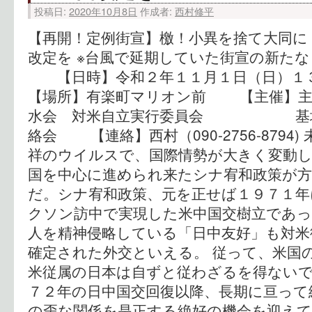
投稿日:
2020年10月8日
作成者:
西村修平
【再開！定例街宣】檄！小異を捨て大同に
改定を ※台風で延期していた街宣の新た
【日時】令和２年１１月１日（日）
【場所】有楽町マリオン前 【主催】主
水会 対米自立実行委員会 基地
絡会 【連絡】西村（090-2756-8794
祥のウイルスで、国際情勢が大きく変動
国を中心に進められ来たシナ宥和政策が
だ。シナ宥和政策、元を正せば１９７１
クソン訪中で実現した米中国交樹立であ
人を精神侵略している「日中友好」も対米
確定された外交といえる。 従って、米国
米従属の日本は自ずと従わざるを得ない
７２年の日中国交回復以降、長期に亘って
の歪な関係を是正する絶好の機会を迎えて