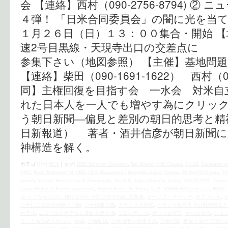
会 【連絡】西村（090-2756-8794) 
４弾！ 「日米合同委員会」の闇に光を当て
１月２６日（日）１３：００集合・開始 
速2号目黒線・天現寺出口の交差点に 
参集下さい（地図参照） 【主催】基地問
【連絡】柴田（090-1691-1622） 西村（09
同】主権回復を目指す会 一水会 対米自
れた日本人を一人でも増やす為にクリックを
う朝日新聞―偏見と差別の朝日的思考と精
日新報道） 著者・酒井信彦が朝日新聞に
神構造を解く。
カテゴリー:
時評
|
タグ:
2020 Summer Olympics
,
Bell Boeing V-22 Osprey
,
CV-22
,
Deception a
FMS
,
Kono Statement of 1993
,
LDP
,
Niopponism
,
Nobuhiko Sakai
,
Osprey
,
Shuhei Nishimura
,
The
Society to Seek Restoration of Sovereignty
,
the U.S.‐Japan Security Treaty
,
TOKYO 2020
,
Tokyo 
Japan Status of Forces Agreement
,
United States Air Force
,
V-22
,
VAWW-NETジャパン
,
WW2
,
ば かくなるものと 知りながら やむにやまれぬ 大和魂
,
イージス・アショア
,
オスプレイ
,
シナによる日本侵略三段階
,
シナ侵略主義
,
トランプ大統領
,
トランプ政権下での対米自立と
ホテル
,
ニュー山王ホテルに集結を第４弾
,
プロパガンダ
,
ポツダム宣言
,
ヤルタ会談
,
レコ
うことも認められない
,
中共
,
主権回復
,
主権回復を目指す会
,
主権国家
,
事実を挙げて道理