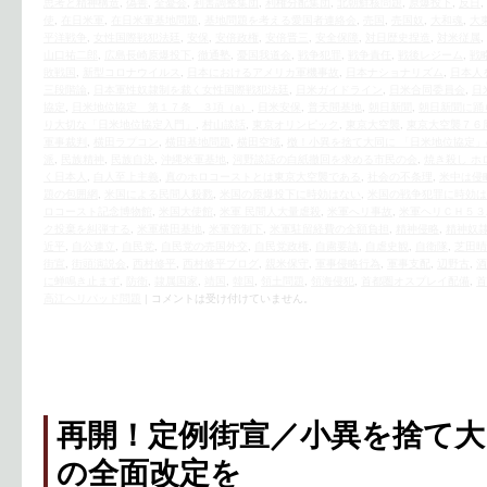
思考と精神構造
,
偽善
,
全憂会
,
利害調整集団
,
利権分配集団
,
北朝鮮核問題
,
原爆投下
,
反日
,
使
,
在日米軍
,
在日米軍基地問題
,
基地問題を考える愛国者連絡会
,
売国
,
売国奴
,
大和魂
,
大
平洋戦争
,
女性国際戦犯法廷
,
安保
,
安倍政権
,
安倍晋三
,
安全保障
,
対日歴史捏造
,
対米従属
,
山口祐二郎
,
広島長崎原爆投下
,
徹通塾
,
憂国我道会
,
戦争犯罪
,
戦争責任
,
戦後レジーム
,
戦
敗戦国
,
新型コロナウイルス
,
日本におけるアメリカ軍機事故
,
日本ナショナリズム
,
日本人
三段階論
,
日本軍性奴隷制を裁く女性国際戦犯法廷
,
日米ガイドライン
,
日米合同委員会
,
日
協定
,
日米地位協定 第１７条 ３項（a）
,
日米安保
,
普天間基地
,
朝日新聞
,
朝日新聞に踊
り大切な「日米地位協定入門」
,
村山談話
,
東京オリンピック
,
東京大空襲
,
東京大空襲７６
軍事裁判
,
横田ラプコン
,
横田基地問題
,
横田空域
,
檄！小異を捨て大同に 「日米地位協定
派
,
民族精神
,
民族自決
,
沖縄米軍基地
,
河野談話の白紙撤回を求める市民の会
,
焼き殺し ホ
く日本人
,
白人至上主義
,
真のホロコーストとは東京大空襲である
,
社会の不条理
,
米中は侵略
題の包囲網
,
米国による民間人殺戮
,
米国の原爆投下に時効はない
,
米国の戦争犯罪に時効は
ロコースト記念博物館
,
米国大使館
,
米軍 民間人大量虐殺
,
米軍へリ事故
,
米軍ヘリＣＨ５３
ク投棄を糾弾する
,
米軍横田基地
,
米軍管制下
,
米軍駐留経費の全額負担
,
精神侵略
,
精神奴
近平
,
自公連立
,
自民党
,
自民党の売国外交
,
自民党政権
,
自粛要請
,
自虐史観
,
自衛隊
,
芝田晴
街宣
,
街頭演説会
,
西村修平
,
西村修平ブログ
,
親米保守
,
軍事侵略行為
,
軍事支配
,
辺野古
,
酒
に蝉鳴き止まず
,
防衛
,
隷属国家
,
靖国
,
韓国
,
領土問題
,
領海侵犯
,
首都圏オスプレイ配備
,
首
高江ヘリパッド問題
|
コメントは受け付けていません。
再開！定例街宣／小異を捨て大
の全面改定を