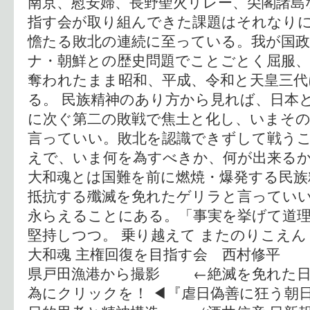
南京、慰安婦、長野聖火リレー、尖閣諸島
指す会が取り組んできた課題はそれなり
憺たる敗北の連続に至っている。我が国政
ナ・朝鮮との歴史問題でことごとく屈服
奪われたまま昭和、平成、令和と天皇三代
る。 民族精神のあり方から見れば、日本
に次ぐ第二の敗戦で焦土と化し、いまそ
言っていい。敗北を認識できずして戦う
えで、いま何を為すべきか、何が出来る
大和魂とは国難を前に燃焼・爆発する民族
抵抗する殲滅を免れたゲリラと言ってい
永らえることにある。「事実を挙げて道
堅持しつつ。 乗り越えて またのりこえん
大和魂 主権回復を目指す会 西村修平
県戸田漁港から撮影 ←絶滅を免れた日
為にクリックを！ ◀︎『虐日偽善に狂う朝