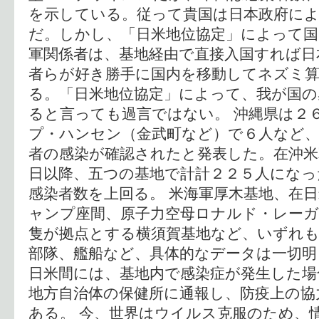
を示している。従って貴国は日本政府によ
だ。しかし、「日米地位協定」によって国
軍関係者は、基地経由で直接入国すれば日
者らが好き勝手に国内を移動してネズミ
る。「日米地位協定」によって、我が国の
ると言っても過言ではない。 沖縄県は２
プ・ハンセン（金武町など）で６人など、
者の感染が確認されたと発表した。在沖米
日以降、五つの基地で計計２２５人になっ
感染者数を上回る。 米海軍厚木基地、在
ャンプ座間、原子力空母ロナルド・レーガ
隻が拠点とする横須賀基地など、いずれも
部隊、艦船など、具体的なデータは一切
日米間には、基地内で感染症が発生した場
地方自治体の保健所に通報し、防疫上の協
ある。 今、世界はウイルス克服のため、