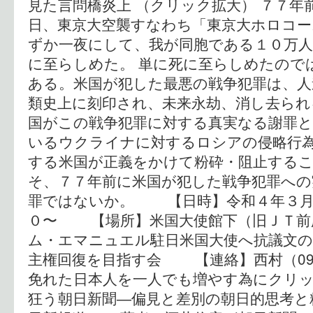
見た言問橋炎上 （クリック拡大） ７７年
日、東京大空襲すなわち「東京大ホロコ
ずか一夜にして、我が同胞である１０万人
に至らしめた。 単に死に至らしめたので
ある。米国が犯した最悪の戦争犯罪は、人
類史上に刻印され、未来永劫、消し去られ
国がこの戦争犯罪に対する真実なる謝罪と
いるウクライナに対するロシアの侵略行
する米国が正義をかけて粉砕・阻止する
そ、７７年前に米国が犯した戦争犯罪への
罪ではないか。 【日時】令和４年３月
０〜 【場所】米国大使館下（旧Ｊ
ム・エマニュエル駐日米国大使へ抗議文
主権回復を目指す会 【連絡】西村（090-27
免れた日本人を一人でも増やす為にクリック
狂う朝日新聞―偏見と差別の朝日的思考と