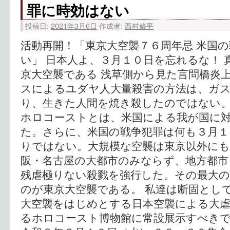
罪に時効はない
投稿日:
2021年3月6日
作成者:
西村修平
活動再開！「東京大空襲７６周年忌 米国
い」 日本人よ、３月１０日を忘れるな！
京大空襲である 浅草側から見た言問橋炎上
スによるユダヤ人大量殺害の方法は、ガ
り、生きた人間を焼き殺したのではない
ホロコーストとは、米国による我が国に
た。さらに、米国の戦争犯罪は何も３月１
りではない。大規模な空襲は東京以外に
阪・名古屋の大都市のみならず、地方都市
残虐極りない殺戮を強行した。その最大の
のが東京大空襲である。 私達は断固とし
大空襲をはじめとする日本空襲による大虐
るホロコースト博物館に常設展示すべき