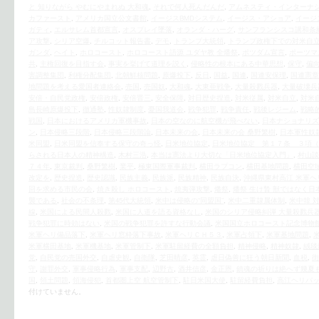
と 知りながら やむにやまれぬ 大和魂
,
それで何人死んだんだ
,
アムネスティ・インターナ
カファースト
,
アメリカ国立公文書館
,
イージスBMDシステム
,
イージス・アショア
,
イージ
ガティ
,
エルサレム首都宣言
,
オスプレイ墜落
,
オランダ・ハーグ
,
サンフランシスコ講和条
ア攻撃
,
シリア空爆
,
チルコット報告書
,
デモ
,
トランプ大統領
,
トランプ政権下での対米自
ガンダ
,
ヘイト
,
ホロコースト
,
ホロコースト語源 ユダヤ教 全燔祭
,
ポツダム宣言
,
ポーツマ
共
,
主権回復を目指す会
,
事実を挙げて道理を説く
,
侵略性の根本にある中華思想
,
保守
,
偏
害調整集団
,
利権分配集団
,
北朝鮮核問題
,
原爆投下
,
反日
,
国益
,
国連
,
国連安保理
,
国連憲章
地問題を考える愛国者連絡会
,
売国
,
売国奴
,
大和魂
,
大東亜戦争
,
大量殺戮兵器
,
大量破壊兵
安倍・自民党政権
,
安倍政権
,
安倍晋三
,
安全保障
,
対日歴史捏造
,
対米従属
,
対米自立
,
対米
島長崎原爆投下
,
徹通塾
,
性奴隷制度
,
憂国我道会
,
戦争犯罪
,
戦争責任
,
戦後レジーム
,
戦略
戦国
,
日本におけるアメリカ軍機事故
,
日本の空なのに航空機が飛べない
,
日本ナショナリズ
ン
,
日本侵略三段階
,
日本侵略三段階論
,
日本未来の会
,
日本未来の会 桑野繁樹
,
日本軍性奴
米同盟
,
日米同盟を信奉する保守の奇っ怪
,
日米地位協定
,
日米地位協定 第１７条 ３項（
らされる日本人の精神構造
,
木村三浩
,
本当は憲法より大切な「日米地位協定入門」
,
村山談
７４年
,
東京裁判
,
桑野繁樹
,
業平
,
極東国際軍事裁判
,
横田ラプコン
,
横田基地問題
,
横田空
改定を
,
歴史捏造
,
歴史認識
,
民族主義
,
民族派
,
民族精神
,
民族自決
,
沖縄県東村高江 米軍ヘ
回を求める市民の会
,
焼き殺し ホロコースト
,
焼夷弾攻撃
,
燔祭
,
燔祭 生け贄 獣ではなく日
襲である
,
社会の不条理
,
第45代大統領
,
米中は侵略の“同盟国”
,
米中二重隷属体制
,
米中韓 
線
,
米国による民間人殺戮
,
米国に人道を語る資格なし
,
米国のシリア侵略糾弾 大量殺戮兵
戦争犯罪に時効はない
,
米国の戦争犯罪を許すな行動会議
,
米国国立ホロコースト記念博物
米軍ヘリ備品落下
,
米軍ヘリ窓枠落下事故
,
米軍ヘリＣＨ５３
,
米軍占領下
,
米軍基地問題
,
米軍横田基地
,
米軍機基地
,
米軍管制下
,
米軍駐留経費の全額負担
,
精神侵略
,
精神奴隷
,
絨毯
党
,
自民党の売国外交
,
自虐史観
,
自衛隊
,
芝田晴彦
,
英霊
,
虐日偽善に狂う朝日新聞
,
血税
,
街
守
,
謝罪外交
,
軍事侵略行為
,
軍事支配
,
辺野古
,
酒井信彦
,
金正恩
,
鎮魂の祈りは絶へず幾夏
国
,
領土問題
,
領海侵犯
,
首都圏上空 航空管制下
,
駐日米国大使
,
駐留経費負担
,
高江ヘリパ
付けていません。