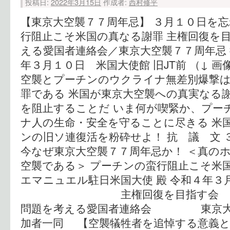
投稿日:
2022年3月15日
作成者:
西村修平
【東京大空襲７７周年忌】 ３月１０日を忘
行阻止こそ米国の真なる謝罪 主権回復を
える愛国者連絡会／東京大空襲７７周年忌 
年３月１０日 米国大使館 旧JT前 （↓ 
空襲とプーチンのウクライナ無差別爆撃は
罪である 米国が東京大空襲への真実なる
を阻止することだ いま何が喫緊か、プー
ナ人の生命・安全を守ることに尽きる 米
ンの旧ソ連復活を粉砕せよ！ 抗 議 文 
今なぜ東京大空襲７７周年忌か！ ＜真の
空襲である＞ プーチンの蛮行阻止こそ米
エマニュエル駐日米国大使 殿 令和４年３
主権回復を目指
問題を考える愛国者連絡会 東京大空
加者一同 【空襲犠牲者を追悼する意義と