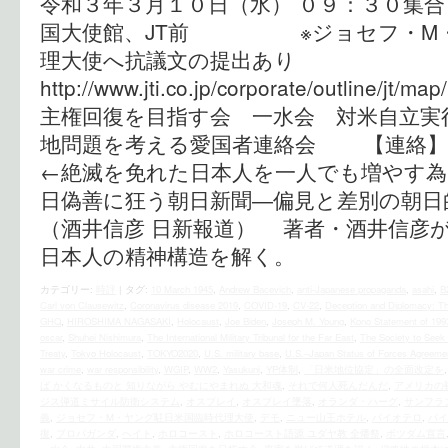
令和３年３月１０日（水） ０９：３０集
国大使館、JT前 ※ジョセフ・M・
理大使へ抗議文の提出あり
http://www.jti.co.jp/corporate/outline/
主権回復を目指す会 一水会 対
地問題を考える愛国者連絡会 【連絡】西村（0
←絶滅を免れた日本人を一人でも増やす為に
日偽善に狂う朝日新聞―偏見と差別の朝
（酒井信彦 日新報道） 著者・酒井信彦
日本人の精神構造を解く。
カテゴリー:
時評
|
タグ:
10 March 1945
,
Andrew Bacevich
,
anti-Japanese propaganda
,
asahi
,
B
Carl von Clausewitz
,
Coronavirus disease 2019
,
COVID-19
,
CV-22
,
Deception and Diplomacy: T
GHQ
,
HIROSHIMA NAGASAKI
,
Holocaust
,
Joe Biden
,
Joseph M. Young
,
Kono Statement of 199
oscar
,
Shuhei Nishimura
,
The International Military Tribunal for the Far East
,
The Society to Seek 
Treaty
,
Tokyo Holocaust
,
TOKYO2020
,
U.S. military base
,
U.S.–Japan Status of Forces Agreeme
war crime
,
war responsibility
,
WGIP
,
WW2
,
Yasukuni
,
YP体制
,
「日米地位協定」の全面改定を
ば かくなるものと 知りながら やむにやまれぬ 大和魂
,
それで何人死んだんだ
,
アメリカの
ジス弾道ミサイル防衛システム
,
オスプレイ
,
オスプレイ墜落
,
オランダ・ハーグ
,
サンフラ
義
,
ジョセフ・M・ヤング駐日米国臨時代理大使
,
デモ
,
ニュー山王ホテル
,
バイオテロ
,
バイ
復
,
プロパガンダ
,
ヘイト
,
ホロコースト
,
ホロコースト語源 ユダヤ教 全燔祭
,
ポツダム宣言