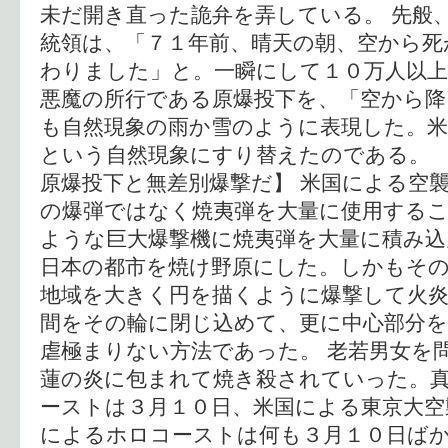
未だ開き直った詭弁を弄している。 先般
統領は、「７１年前、晴天の朝、空から死
わりました」と。一瞬にして１０万人以
悪魔の所行である原爆投下を、「空から
も自然現象の雨か雪のように表現した。米
という自然現象にすり替えたのである。 
原爆投下と無差別爆撃だ】 米国による空
の爆弾ではなく焼夷弾を大量に使用する
ような巨大爆撃機に焼夷弾を大量に積み込
日本の都市を焼け野原にした。しかもそ
地域を大きく円を描くように爆撃して火
間をその輪に閉じ込めて、更に中心部分を
虐極まりない方法であった。 老若男女を
蓮の炎に包まれて焼き殺されていった。
ーストは３月１０日、米国による東京大空
によるホロコーストは何も３月１０日ば