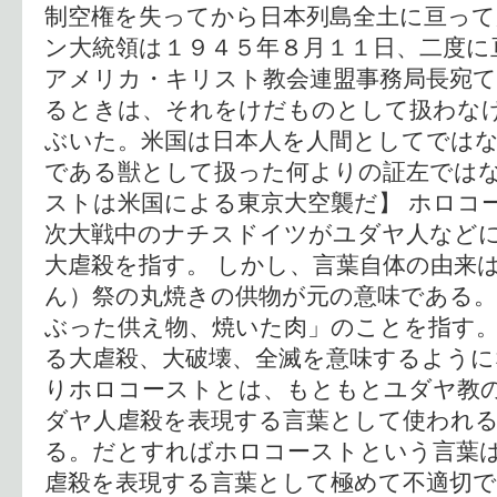
制空権を失ってから日本列島全土に亘っ
ン大統領は１９４５年８月１１日、二度に
アメリカ・キリスト教会連盟事務局長宛
るときは、それをけだものとして扱わな
ぶいた。米国は日本人を人間としてでは
である獣として扱った何よりの証左ではな
ストは米国による東京大空襲だ】 ホロコ
次大戦中のナチスドイツがユダヤ人など
大虐殺を指す。 しかし、言葉自体の由来
ん）祭の丸焼きの供物が元の意味である
ぶった供え物、焼いた肉」のことを指す
る大虐殺、大破壊、全滅を意味するよう
りホロコーストとは、もともとユダヤ教
ダヤ人虐殺を表現する言葉として使われ
る。だとすればホロコーストという言葉
虐殺を表現する言葉として極めて不適切で