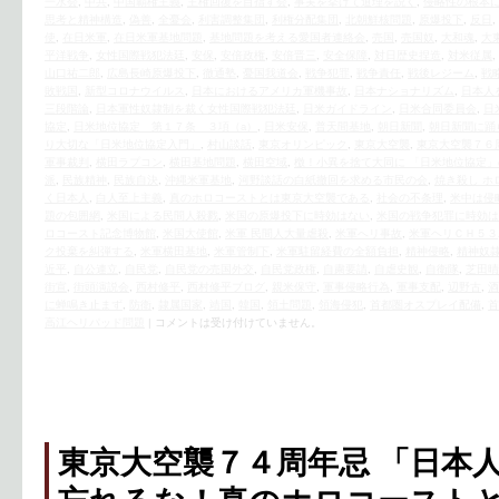
一水会
,
中共
,
中国覇権主義
,
主権回復を目指す会
,
事実を挙げて道理を説く
,
侵略性の根本
思考と精神構造
,
偽善
,
全憂会
,
利害調整集団
,
利権分配集団
,
北朝鮮核問題
,
原爆投下
,
反日
,
使
,
在日米軍
,
在日米軍基地問題
,
基地問題を考える愛国者連絡会
,
売国
,
売国奴
,
大和魂
,
大
平洋戦争
,
女性国際戦犯法廷
,
安保
,
安倍政権
,
安倍晋三
,
安全保障
,
対日歴史捏造
,
対米従属
,
山口祐二郎
,
広島長崎原爆投下
,
徹通塾
,
憂国我道会
,
戦争犯罪
,
戦争責任
,
戦後レジーム
,
戦
敗戦国
,
新型コロナウイルス
,
日本におけるアメリカ軍機事故
,
日本ナショナリズム
,
日本人
三段階論
,
日本軍性奴隷制を裁く女性国際戦犯法廷
,
日米ガイドライン
,
日米合同委員会
,
日
協定
,
日米地位協定 第１７条 ３項（a）
,
日米安保
,
普天間基地
,
朝日新聞
,
朝日新聞に踊
り大切な「日米地位協定入門」
,
村山談話
,
東京オリンピック
,
東京大空襲
,
東京大空襲７６
軍事裁判
,
横田ラプコン
,
横田基地問題
,
横田空域
,
檄！小異を捨て大同に 「日米地位協定
派
,
民族精神
,
民族自決
,
沖縄米軍基地
,
河野談話の白紙撤回を求める市民の会
,
焼き殺し ホ
く日本人
,
白人至上主義
,
真のホロコーストとは東京大空襲である
,
社会の不条理
,
米中は侵略
題の包囲網
,
米国による民間人殺戮
,
米国の原爆投下に時効はない
,
米国の戦争犯罪に時効は
ロコースト記念博物館
,
米国大使館
,
米軍 民間人大量虐殺
,
米軍へリ事故
,
米軍ヘリＣＨ５３
ク投棄を糾弾する
,
米軍横田基地
,
米軍管制下
,
米軍駐留経費の全額負担
,
精神侵略
,
精神奴
近平
,
自公連立
,
自民党
,
自民党の売国外交
,
自民党政権
,
自粛要請
,
自虐史観
,
自衛隊
,
芝田晴
街宣
,
街頭演説会
,
西村修平
,
西村修平ブログ
,
親米保守
,
軍事侵略行為
,
軍事支配
,
辺野古
,
酒
に蝉鳴き止まず
,
防衛
,
隷属国家
,
靖国
,
韓国
,
領土問題
,
領海侵犯
,
首都圏オスプレイ配備
,
首
高江ヘリパッド問題
|
コメントは受け付けていません。
東京大空襲７４周年忌 「日本