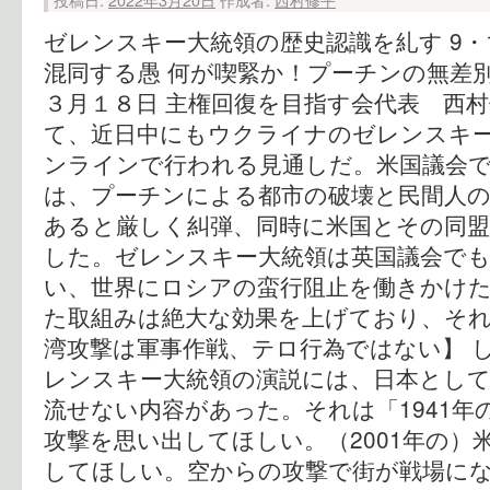
ゼレンスキー大統領の歴史認識を糺す 9・
混同する愚 何が喫緊か！プーチンの無差別
３月１８日 主権回復を目指す会代表 西村
て、近日中にもウクライナのゼレンスキ
ンラインで行われる見通しだ。米国議会
は、プーチンによる都市の破壊と民間人の
あると厳しく糾弾、同時に米国とその同盟
した。ゼレンスキー大統領は英国議会でも
い、世界にロシアの蛮行阻止を働きかけ
た取組みは絶大な効果を上げており、それ
湾攻撃は軍事作戦、テロ行為ではない】 
レンスキー大統領の演説には、日本とし
流せない内容があった。それは「1941年
攻撃を思い出してほしい。（2001年の）
してほしい。空からの攻撃で街が戦場に