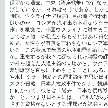
保守から過去、中東（湾岸戦争）で行なっ
げしているが、それはそうである。しか
時期、ウクライナで現実に目の前で行わ
良いのか。ロシアが流す出所不明なウク
作」を根拠に、小国ウクライナに対する
しては人道上の観点からもそれはあり得な
幼児、女性らが有無を言わさないロシア
いる。この状況で米国の戦争犯罪を論じ
か。重複するが我々に課せられた喫緊の課
の枠を越えた人道主義の立場から、ウク
差別爆撃を直ちに止めさせることにある。
や水】 シナ、朝鮮との歴史論争で思い出
スタン侵略、日本人拉致事件でシナ、朝鮮
に向かって、彼らは「過去、日本も侵略
か」と。つまり日本人には、（“過去”が
弾する資格がないとする理屈だが詭弁も