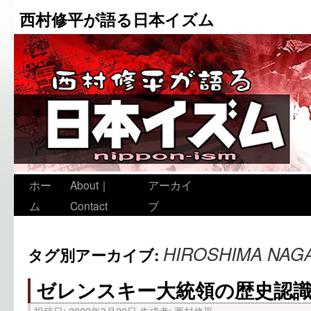
西村修平が語る日本イズム
ホー
About｜
アーカイ
ム
Contact
ブ
HIROSHIMA NAG
タグ別アーカイブ:
ゼレンスキー大統領の歴史認
投稿日:
2022年3月20日
作成者:
西村修平