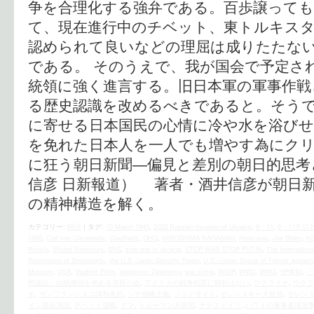
争を合理化する強弁である。百歩譲って
て、現在進行中のチベット、東トルキスタ
認められて良いなどの理屈は成りたたな
である。 そのうえで、我が国会で予定さ
統領に強く進言する。旧日本軍の軍事作戦
る歴史認識を改めるべきであると。そう
に寄せる日本国民の心情に冷や水を浴びせ
を免れた日本人を一人でも増やす為にクリッ
に狂う朝日新聞―偏見と差別の朝日的思考
信彦 日新報道） 著者・酒井信彦が朝日
の精神構造を解く。
カテゴリー:
時評
|
タグ:
10 March 1945
,
2022 Russian invasion of Ukraine
,
9・11
,
9・11テ
1945
,
Carl von Clausewitz
,
Claußwitz
,
GHQ
,
HIROSHIMA NAGASAKI
,
Holocaust
,
Joe Biden
,
K
Russia
,
Shuhei Nishimura
,
SNS
,
stop war in ukraine
,
STOP WAR STOP PUTIN
,
The International
Restoration of Sovereignty
,
the U.S.‐Japan Security Treaty
,
U.S.–Japan Status of Forces Agreem
Museum
,
USA
,
Vladimir Putin
,
Volodymyr Zelenskyy
,
war crime
,
WGIP
,
WW2
,
WW3
,
YP体制
,
「
野談話」白紙撤回を求める市民の会
,
アメリカの戦争犯罪に時効はない
,
ウクライナ
,
ウクラ
チ
,
サンフランシスコ講和条約
,
シナ侵略主義
,
ジェノサイド
,
ゼレンスキー大統領
,
ゼレン
イン国会演説
,
チベット侵略
,
デマ
,
トルーマン大統領
,
ナチスドイツ
,
ハワイの軍事基地攻