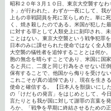
昭和２０年３月１０日、東京大空襲すなわ
ト」が行われた。わずか一夜にして、我
上もの非戦闘員を死に至らしめた。単に
く、焼き殺したのである。米国が犯した最
に対する罪として人類史上に刻印され、未
ことはない。東京大空襲という戦争犯罪を
日本のみに課せられた使命ではなく全人類
大空襲の犠牲者を追悼することとは何か
胞の無念を晴らすことであり、米国に国
ると共に、二度と同じ行為をさせない圧
保有することで、他国から侮りを受けな
これこそが真の追悼であり、現在を生き
使命と確信する。 【日本人を獣扱いにし
の「けだもの発言」をはじめとして、今
言たりとも我が国に対して謝罪の言葉を
ろか、「戦争を早期に終結させるための