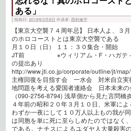
忘れるな！真のホロコースト
ある」
投稿日:
2019年3月8日
作成者:
西村修平
【東京大空襲７４周年忌】 日本人よ、３月
のホロコーストとは東京大空襲である 
月１０日（日） １１：３０集合・開始 
JT前 ※ウィリアム・F・ハガティ
の提出あり
http://www.jti.co.jp/corporate/outline/
主権回復を目指す会 一水会 対
地問題を考える愛国者連絡会 日本未来
（090-2756-8794) 浅草側から見た言
４年前の昭和２０年３月１０日、米軍によ
わずか一夜にして１０万人以上もの我が同
は同胞を単に死に至らしめたのではなく
である。ナチスによるユダヤ人大量殺害