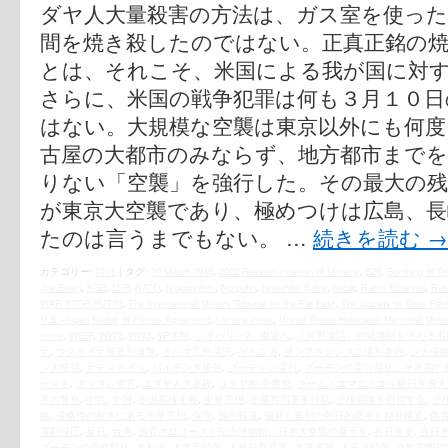
ダヤ人大量殺害の方法は、ガス室を使っ
間を焼き殺したのではない。正真正銘の
とは、それこそ、米国による我が国に対
さらに、米国の戦争犯罪は何も３月１０日
はない。大規模な空襲は東京以外にも何度
古屋の大都市のみならず、地方都市までを
りない「空襲」を強行した。その最大の残
が東京大空襲であり、極めつけは広島、長
たのは言うまでもない。 …
続きを読む
→
カテゴリー:
時評
|
タグ:
10 March 1945
,
2022 Russian invasion of Ukraine
,
B29
,
Bombing of To
Joe Biden
,
KGB
,
LDP
,
NATO
,
Niopponism
,
No putin
,
Nobuhiko Sakai
,
oscar
,
Rahm Emanuel
,
Rus
WAR STOP PUTIN
,
The International Military Tribunal for the Far East
,
The Society to Seek Rest
U.S.–Japan Status of Forces Agreement
,
Ukraine crisis
,
United States Holocaust Memorial Mus
crime
,
WGIP
,
WW2
,
WW3
,
YP体制
,
「サハリン2」撤退へ
,
「河野談話」白紙撤回を求める市
ナ
,
ウクライナ無差別爆撃
,
オバマ広島演説
,
ゲルニカ
,
サンフランシスコ講和条約
,
シナ侵
ン大統領
,
ナチスドイツ
,
バイデン大統領
,
プーチンの蛮行
,
プーチンの蛮行阻止こそ米国の
ースト
,
ポツダム宣言
,
ユダヤ人大虐殺
,
ユダヤ教 全燔祭
,
ラーム・エマニュエル駐日米国大
界の警察
,
中共
,
中国
,
中国覇権主義
,
中華思想
,
中露共同軍事行動
,
主権回復を目指す会
,
主
略
,
侵略性の根本にある中華思想
,
保守
,
偏向報道
,
偏見と差別の朝日的思考と精神構造
,
偽
運動弾圧
,
反日
,
台湾
,
国立ホロコースト記念博物館に日本大空襲の展示を
,
在日米軍
,
在日
プーチンの侵略阻止
,
大和魂
,
大東亜戦争
,
大量殺戮兵器
,
大量虐殺
,
太平洋戦争
,
女性国際戦