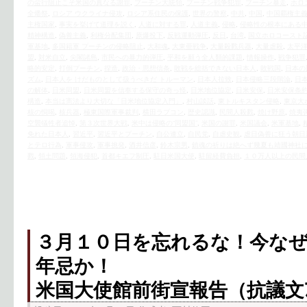
の蛮行阻止こそ米国の真なる謝罪
,
プーチン大統領
,
プーチン戦争犯罪
,
プーチン暴走
,
ホロ
全燔祭
,
ロシア ウクライナ侵攻
,
ロシア系住民の保護
,
世界の警察
,
中共
,
中国
,
中国覇権主
主権国家
,
事実を挙げて道理を説く
,
人道に対する罪
,
人道主義
,
侵略
,
侵略性の根本にある
精神構造
,
偽善主義
,
利権分配集団
,
原爆投下
,
反戦運動弾圧
,
反日
,
台湾
,
国立ホロコースト
軍基地
,
多国籍軍 プーチンの侵略阻止
,
大和魂
,
大東亜戦争
,
大量殺戮兵器
,
大量虐殺
,
太平
盟
,
対米自立
,
尖閣諸島
,
市民への暴力的弾圧
,
平和を願う全人類的課題
,
情報操作
,
戦争犯罪
略的安定
,
打倒プーチン
,
捏造
,
政治・思想信条
,
敗戦を総括できない日本人
,
敗戦国
,
日本の
ズム
,
日本人を けだものとして扱うべきだ トルーマン
,
日本人拉致
,
日本侵略三段階論
,
日
の解体
,
日米同盟
,
日米同盟を信奉する保守の奇っ怪
,
日米地位協定
,
日米安保
,
日米安保条
構造
,
本当は憲法より大切な「日米地位協定入門」
,
村山談話
,
東トルキスタン侵略
,
東京大
核の恫喝
,
核兵器
,
極東国際軍事裁判
,
横田ラプコン
,
歴史認識
,
民間人殺戮
,
焼け野原
,
焼夷
空襲犠牲者追悼
,
第３次世界大戦
,
米中は侵略の“同盟国”
,
米国の謝罪
,
米国議会
,
米軍基地
,
免れた日本人
,
習近平
,
習近平とプーチン
,
自公連立
,
自民党
,
自虐史観
,
虐日偽善に狂う朝日
とテロ行為
,
軍事侵攻
,
軍事挑発
,
酒井信彦
,
鈴木宗男
,
鎮魂の祈りは絶へず幾夏も靖國神社
戮
,
領土問題
,
領海侵犯
,
首都キエフ制圧
,
駐日米国大使
,
駐留経費負担
,
１０万人以上の民間
３月１０日を忘れるな！今なぜ
年忌か！
米国大使館前街宣報告（抗議文ｱ