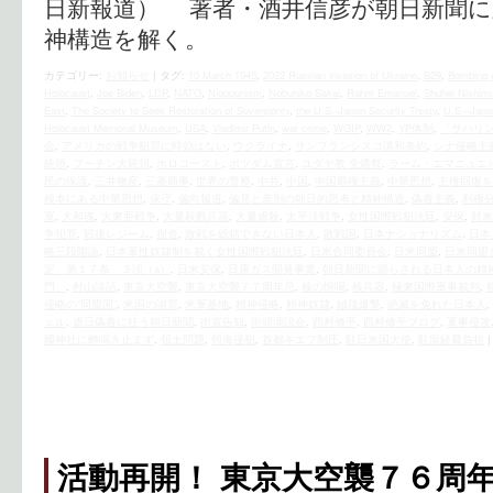
日新報道） 著者・酒井信彦が朝日新聞に
神構造を解く。
カテゴリー:
お知らせ
|
タグ:
10 March 1945
,
2022 Russian invasion of Ukraine
,
B29
,
Bombing 
Holocaust
,
Joe Biden
,
LDP
,
NATO
,
Niopponism
,
Nobuhiko Sakai
,
Rahm Emanuel
,
Shuhei Nishim
East
,
The Society to Seek Restoration of Sovereignty
,
the U.S.‐Japan Security Treaty
,
U.S.–Japa
Holocaust Memorial Museum
,
USA
,
Vladimir Putin
,
war crime
,
WGIP
,
WW2
,
YP体制
,
「サハリン
会
,
アメリカの戦争犯罪に時効はない
,
ウクライナ
,
サンフランシスコ講和条約
,
シナ侵略主
統領
,
プーチン大統領
,
ホロコースト
,
ポツダム宣言
,
ユダヤ教 全燔祭
,
ラーム・エマニュエ
民の保護
,
三井物産
,
三菱商事
,
世界の警察
,
中共
,
中国
,
中国覇権主義
,
中華思想
,
主権回復を
根本にある中華思想
,
保守
,
偏向報道
,
偏見と差別の朝日的思考と精神構造
,
偽善主義
,
利権
軍
,
大和魂
,
大東亜戦争
,
大量殺戮兵器
,
大量虐殺
,
太平洋戦争
,
女性国際戦犯法廷
,
安保
,
対米
争犯罪
,
戦後レジーム
,
捏造
,
敗戦を総括できない日本人
,
敗戦国
,
日本ナショナリズム
,
日本
略三段階論
,
日本軍性奴隷制を裁く女性国際戦犯法廷
,
日米合同委員会
,
日米同盟
,
日米同盟
定 第１７条 ３項（a）
,
日米安保
,
日露ガス開発事業
,
朝日新聞に踊らされる日本人の精
門」
,
村山談話
,
東京大空襲
,
東京大空襲７７周年忌
,
核の恫喝
,
核兵器
,
極東国際軍事裁判
,
侵略の“同盟国”
,
米国の謝罪
,
米軍基地
,
精神侵略
,
精神奴隷
,
絨毯爆撃
,
絶滅を免れた日本人
,
ェル
,
虐日偽善に狂う朝日新聞
,
街宣告知
,
街頭演説会
,
西村修平
,
西村修平ブログ
,
軍事侵攻
國神社に蝉鳴き止まず
,
領土問題
,
領海侵犯
,
首都キエフ制圧
,
駐日米国大使
,
駐留経費負担
|
活動再開！ 東京大空襲７６周年