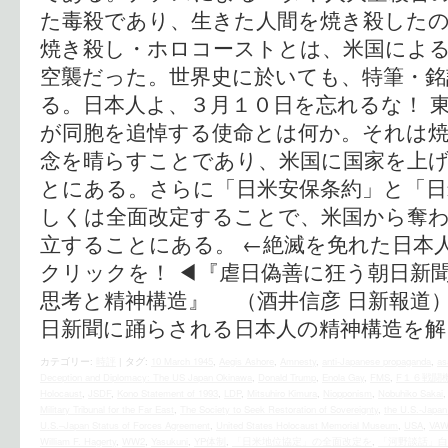
た毒殺であり、生きた人間を焼き殺した
焼き殺し・ホロコーストとは、米国によ
空襲だった。世界史に於いても、特筆・銘
る。日本人よ、３月１０日を忘れるな！ 
が同胞を追悼する使命とは何か。それは
念を晴らすことであり、米国に国家を上
とにある。さらに「日米安保条約」と「日
しくは全面改定することで、米国から奪
立することにある。 ←絶滅を免れた日本
クリックを！ ◀︎『虐日偽善に狂う朝日新
思考と精神構造』 （酒井信彦 日新報道
日新聞に踊らされる日本人の精神構造を解
カテゴリー:
時評
|
タグ:
10 March 1945
,
Aegis Ashore
,
Amnesty
,
anti-Japanese propaganda
,
as
Deception and Diplomacy: The US Japan Okinawa
,
Donald Trump
,
Enola Gay
,
FMS
,
F１６戦闘
Holocaust
,
JSDF
,
Kono Statement of 1993
,
LDP
,
Mitsuhiro Kimura
,
Niopponism
,
Nobuhiko Sakai
Military Tribunal for the Far East
,
The Society to Seek Restoration of Sovereignty
,
the U.S.‐Japan 
U.S.–Japan Status of Forces Agreement
,
United States Holocaust Memorial Museum
,
USA
,
VA
William F. Hagerty
,
WW2
,
Yasukuni
,
YP体制
,
「日米地位協定」の全面改定を
,
「河野談話」白