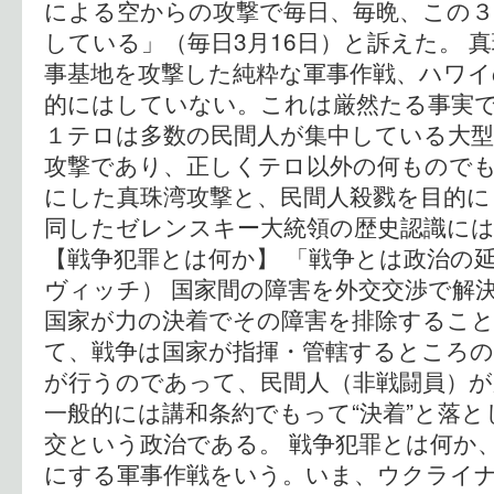
による空からの攻撃で毎日、毎晩、この３
している」（毎日3月16日）と訴えた。 
事基地を攻撃した純粋な軍事作戦、ハワイ
的にはしていない。これは厳然たる事実で
１テロは多数の民間人が集中している大
攻撃であり、正しくテロ以外の何もので
にした真珠湾攻撃と、民間人殺戮を目的に
同したゼレンスキー大統領の歴史認識に
【戦争犯罪とは何か】 「戦争とは政治の
ヴィッチ） 国家間の障害を外交交渉で解
国家が力の決着でその障害を排除するこ
て、戦争は国家が指揮・管轄するところの
が行うのであって、民間人（非戦闘員）
一般的には講和条約でもって“決着”と落
交という政治である。 戦争犯罪とは何か
にする軍事作戦をいう。いま、ウクライ