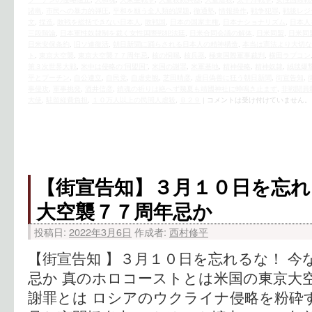
諸島
,
市民への暴力的弾圧
,
平和を願う全人類的課題
,
徹通塾
,
情報操作
,
戦争犯罪
,
戦後レジ
文
,
捏造
,
敗戦を総括できない日本人
,
敗戦国
,
日本の国家主権
,
日本ナショナリズム
,
日本人
三段階論
,
日本軍性奴隷制を裁く女性国際戦犯法廷
,
日米合同会議の解体
,
日米同盟
,
日米同
日米安保条約
,
旧ソ連復活
,
朝日新聞に踊らされる日本人の精神構造
,
本当は憲法より大切な
ト
,
東京大空襲
,
東京大空襲７７周年忌
,
核の恫喝
,
核兵器
,
極東国際軍事裁判
,
横田ラプコン
第３次世界大戦
,
米中は侵略の“同盟国”
,
米国の謝罪
,
米軍基地
,
精神侵略
,
精神奴隷
,
絨毯爆
平とプーチン
,
自公連立
,
自民党
,
自虐史観
,
芝田晴彦
,
虐日偽善に狂う朝日新聞
,
街宣告知
,
事侵攻
,
軍事挑発
,
酒井信彦
,
鎮魂の祈りは絶へず幾夏も靖國神社に蝉鳴き止まず
,
非戦闘員
大使
,
駐留経費負担
,
１０万人以上の民間人虐殺
,
Ｂ２９
|
コメントは受け付けていません。
【街宣告知】３月１０日を忘れ
大空襲７７周年忌か
投稿日:
2022年3月6日
作成者:
西村修平
【街宣告知 】３月１０日を忘れるな！ 今
忌か 真のホロコーストとは米国の東京大
謝罪とは ロシアのウクライナ侵略を粉砕