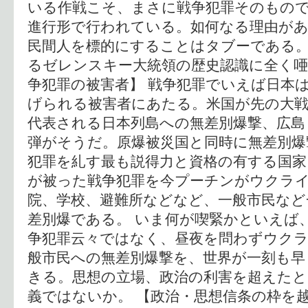
いる作戦こそ、まさに戦争犯罪そのもの
進行形で行われている。如何なる理由が
民間人を標的にすることはタブーである。
るゼレンスキー大統領の歴史認識に全く唖
争犯罪の被害者】 戦争犯罪でいえば日本
げられる被害者にあたる。米国が先の大
代表される日本列島への無差別爆撃、広島
弾がそうだ。原爆被災国と同時に無差別爆
犯罪を糺す最も説得力と資格の有する国家
が被った戦争犯罪を今プーチンがウクラ
院、学校、避難所などなど、一般市民など
差別爆である。 いま何が喫緊かといえば
争犯罪云々ではなく、昼夜を問わずウク
般市民への無差別爆撃を、世界が一刻も早
きる。思想の立場、政治の利害を超えたと
義ではないか。 【政治・思想信条の枠を越