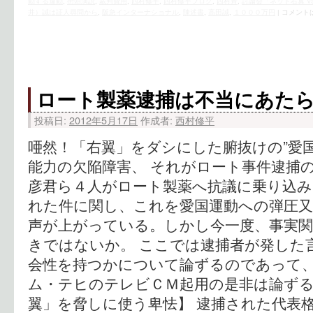
動する運動
,
街頭演説
,
裁判費用
,
西村修平
,
西村修平ブログ
,
西村斉
,
討論会「ネット右翼 V
井）誠は証人尋問から
,
阪急インターナショナル
,
陳述書
,
高田誠
,
１０００万円
|
コメント
ロート製薬逮捕は不当にあた
投稿日:
2012年5月17日
作成者:
西村修平
唖然！「右翼」をダシにした腑抜けの”愛国
能力の欠陥障害、 それがロート事件逮捕の
彦君ら４人がロート製薬へ抗議に乗り込み
れた件に関し、これを愛国運動への弾圧又
声が上がっている。しかし今一度、事実
きではないか。 ここでは逮捕者が発した
会性を持つかについて論ずるのであって
ム・テヒのテレビＣＭ起用の是非は論ずる
翼」を脅しに使う卑怯】 逮捕された代表