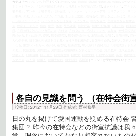
カテゴリー:
お知らせ
,
時評
|
タグ:
@kdxn
,
Kino_Toshiki
,
Shuhei Nishimura
,
twitter
,
VAWW-N
本ネットワーク
,
『女性国際戦犯法廷』に沈黙した保守派の罪と罰
,
まきやすとも
,
アナキス
曜デモ」
,
アンチ「水曜デモ」行動会議
,
カウンター
,
カウンターデモ
,
コリアタウン
,
サウ
ー中毒
,
デモ
,
ナショナリズム
,
ニコ生
,
ネットと愛国 在特会の『闇』を追いかけて
,
ネッ
イラ取りがミイラに
,
レイシストをしばき隊
,
レイシズム
,
中指を立て
,
主権回復を目指す会
ズ
,
仲良くしようぜ
,
侵略
,
保守
,
偽善
,
児島謙剛
,
利敵行為
,
利権分配集団
,
刹那主義
,
創価学
日
,
在日特権を許さない市民の会
,
在特会
,
在特会の何に危惧するのか
,
大和魂
,
女性国際戦
思想信条
,
性奴隷制度
,
愛国
,
慰安婦問題
,
慰安婦強制連行
,
承認欲求
,
抗議文
,
抗議行動
,
拝外
大久保デモ
,
日本軍の性奴隷制度を裁く女性国際戦犯法廷
,
日韓基本条約
,
朝鮮人
,
朝鮮人を
くなる
,
東京レンタカー
,
桜井誠
,
槇泰智
,
歴史捏造
,
毎月決行！自民党は『河野談話』を白
デモ」
,
民族主義
,
河野談話
,
河野談話の白紙撤回を求める市民の会
,
瀬戸弘幸
,
無政府主義
,
水曜デモ
,
精神侵略
,
自公連立
,
自意識過剰
,
自民党
,
自虐史観
,
行動する運動
,
街宣
,
西村修平
もマケズ
,
非人道
,
韓国人
,
韓国大使館
,
領土問題
,
高田誠
|
コメントは受け付けていません
各自の見識を問う （在特会街
投稿日:
2012年11月29日
作成者:
西村修平
日の丸を掲げて愛国運動を貶める在特会 
集団？ 昨今の在特会などの街宣抗議は我
学、理念においてかなり相容れないもの