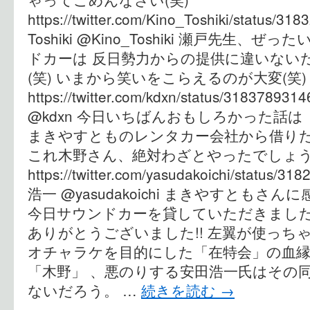
https://twitter.com/Kino_Toshiki/status/3
Toshiki ‏@Kino_Toshiki 瀬戸先生、ぜったいブログに「あのサウン
ドカーは 反日勢力からの提供に違いない
(笑) いまから笑いをこらえるのが大変(笑)
https://twitter.com/kdxn/status/318378
@kdxn 今日いちばんおもしろかった話
まきやすとものレンタカー会社から借り
これ木野さん、絶対わざとやったでしょ
https://twitter.com/yasudakoichi/status
浩一‏ @yasudakoichi まきやすともさんに感謝！ RT@Kino_Toshiki:
今日サウンドカーを貸していただきました
ありがとうございました!! 左翼が使っちゃ
オチャラケを目的にした「在特会」の血
「木野」 、悪のりする安田浩一氏はその
ないだろう。 …
続きを読む
→