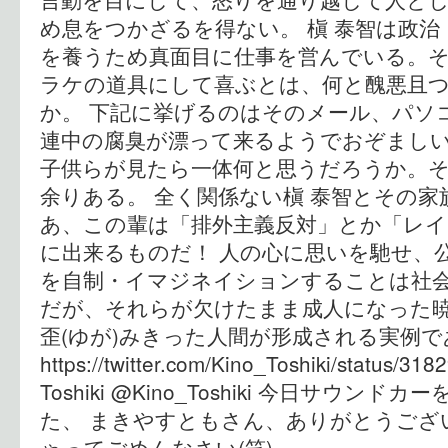
め息をつかざるを得ない。 槇 泰智は政
を養うため真面目に仕事を営んでいる。
ラケの道具にして喜ぶとは、何と醜悪且
か。 下記に挙げるのはそのメール、パソ
連中の腐臭が漂って来るようでおぞまし
子供らが見たら一体何と思うだろうか。
余りある。 全く関係ない槇 泰智とその
あ、この輩は「排外主義反対」とか「レイ
に出来るものだ！ 人の心に思いを馳せ、
を自制・イマジネイションすることは社
だが、それらが欠けたまま成人になった暁
歪(ゆが)みきった人間が形成される実例で
https://twitter.com/Kino_Toshiki/status/3
Toshiki ‏@Kino_Toshiki 今日サウンドカーを貸していただきまし
た、 まきやすともさん、ありがとうござい
ゃってごめんなさい(笑)