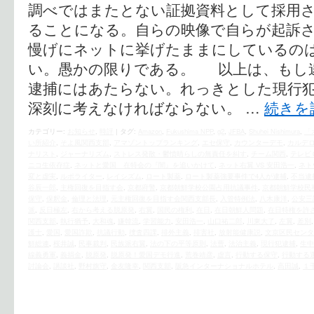
調べではまたとない証拠資料として採用
ることになる。自らの映像で自らが起訴
慢げにネットに挙げたままにしているの
い。愚かの限りである。 以上は、もし
逮捕にはあたらない。れっきとした現行
深刻に考えなければならない。 …
続きを
カテゴリー:
お知らせ
,
時評
|
タグ:
Amazon
,
Fukushima NPP
,
g2
,
JFBA
,
Shuhei Nishimura
,
「
い所紹介
,
そよ風関西支部
,
アマゾントップランキング
,
エセ保守
,
カウンターデモ
,
カルデ
ナリスト
,
ジャーナリズム
,
ストレス発散・鬱憤晴らしの無責任を糾す
,
チーム関西
,
テレビ
ニコ生依存症
,
ネットと愛国 在特会の『闇』を追いかけて
,
ネット右翼 VS 安田浩一
,
ネト
変と虚実
,
ルポライター
,
レイシズム
,
ロート製薬
,
ロート製薬強要事件で4人が逮捕
,
不当逮
谷辰一郎
,
主権回復を目指す会
,
京都府警
,
京都朝鮮学校公園占用抗議事件
,
京都朝鮮学校民
保守
,
保釈金
,
倫理と法理
,
元主権回復を目指す会関西支部長
,
入管特例法
,
八木康洋
,
公安三
派
,
反日極左
,
右から考える脱原発
,
右翼
,
国民の権利
,
在日
,
在日朝鮮人問題
,
在日特権を許
関西支部
,
執行猶予
,
大和魂
,
嫌韓流
,
学習能力
,
安田浩一
,
山口祐二郎
,
川東大了
,
左翼
,
差別
護士
,
愛国
,
愛国詐欺
,
抗議行動
,
捜査四課
,
排外主義
,
排害社
,
放射能健康説
,
文京区民センタ
鮮総連
,
桜井誠
,
民事裁判
,
民族派右翼
,
法の下の平等原則
,
法曹
,
法治主義
,
現行犯逮捕
,
生中
線義勇軍
,
義捐金
,
脱原発
,
脱原発！愛国デモ行進
,
荒巻靖彦
,
虚言
,
行動する保守
,
行動する
討論会
,
講談社
,
野村旗守
,
金友隆幸
,
関西支部
,
阪急インターナショナルホテル
,
高田誠
,
１