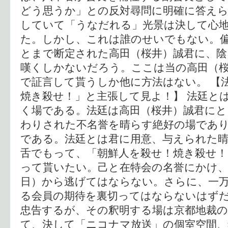
どう思うか」との反対尋問に明確に答え
していて「うなだれる」光景は決して心
た。しかし、これは誰のせいでもない。
とまで断定された高田（桜井）誠君に、陰
嘆くしかないだろう。ここは当の高田（
で証言して貰うしか他に方法はない。 【
焼き殺せ！」と主張して見よ！】 法廷と
く場である。法廷は高田（桜井）誠君にと
わりされた不名誉を晴らす絶好の場であ
である。法廷とは君に用意、与えられた
舌でもって、「朝鮮人を殺せ！焼き殺せ！
って貰いたい。己と在特会の名誉にかけ、
日）から逃げてはならない。さらに、一
る会員の期待を裏切ってはならないはずだ
忠告するが、その釈明する場は京都地裁の
て、決して「ニコナマ放送」の個室空間