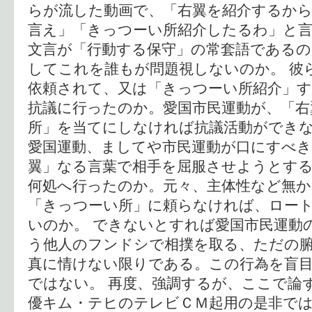
らが流した動画で、「右翼を紹介するか
言え」「きっつーい所紹介したるわ」と
文言が「行動する保守」の常套語である
してこれを誰もが問題視しないのか。 彼
依頼されて、又は「きっつーい所紹介」
抗議に行ったのか。愛国市民運動が、「右
所」を当てにしなければ抗議活動ができ
愛国運動、ましてや市民運動が口にすべき
翼」なる言葉で相手を屈服させようとす
何処へ行ったのか。元々、主体性など無
「きっつーい所」に頼らなければ、ロー
いのか。 できないとすれば愛国市民運動
う他人のフンドシで相撲を取る、ただの
真に情けない限りである。この行為を盲
ではない。 再度、強調するが、ここで論
優キム・テヒのテレビＣＭ起用の是非で