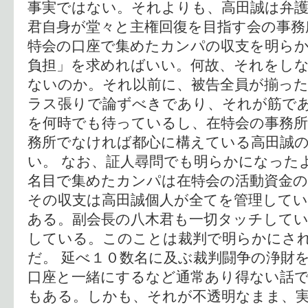
事実ではない。それよりも、高田誠は弁
君自身が堂々と主権回復を目指す会の事務
特会の口座で集めたカンパの収支を明ら
負担」を求めればいい。何故、それをし
ないのか。それ以前に、被告全員が揃っ
ラス張りで論ずべきであり、それが筋であ
を何時でも待っているし、在特会の事務
務所でなければ都心に構えている高田誠
い。 なお、証人尋問でも明らかになった
名目で集めたカンパは在特会の活動資金
その収支は高田誠個人が全てを管理して
ある。副会長の八木君も一切タッチして
している。このことは裁判で明らかにさ
だ。 延べ１０数名に及ぶ裁判闘争の浄財
口座と一緒にするなど通常あり得ない話
もある。しかも、それが不透明なまま、実