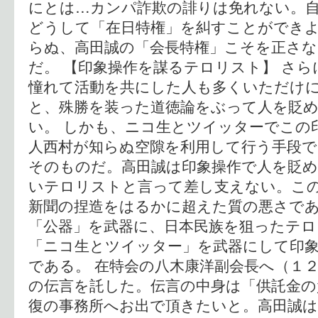
にとは…カンパ詐欺の誹りは免れない。
どうして「在日特権」を糾すことができ
らぬ、高田誠の「会長特権」こそを正さ
だ。 【印象操作を謀るテロリスト】 さ
憧れて活動を共にした人も多くいただけ
と、殊勝を装った道徳論をぶって人を貶
い。 しかも、ニコ生とツイッターでこの
人西村が知らぬ空隙を利用して行う手段
そのものだ。高田誠は印象操作で人を貶
いテロリストと言って差し支えない。こ
新聞の捏造をはるかに超えた質の悪さで
「公器」を武器に、日本民族を狙ったテロ
「ニコ生とツイッター」を武器にして印
である。 在特会の八木康洋副会長へ（１
の伝言を託した。伝言の中身は「供託金の
復の事務所へお出で頂きたいと。高田誠は