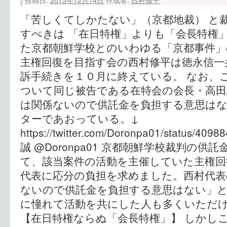
「苦しくてしかたない」（京都地裁） と
すべきは 「在日特権」よりも「会長特権」
た京都朝鮮学校とのいわゆる「京都事件」
主権回復を目指す会の西村修平は徳永信一
訴手続きを１０月に終えている。 なお、
ついて同じ被告である在特会の会長・高田
は関係ないので供託金を負担する意思は
ターであおっている。↓
https://twitter.com/Doronpa01/status/4
誠 @Doronpa01 京都朝鮮学校裁判の
て、該当案件の活動を主催していた主権回
代表に応分の負担を求めました。西村代表
ないので供託金を負担する意思はない」
に憧れて活動を共にした人も多くいただ
【在日特権ならぬ「会長特権」】 しかし