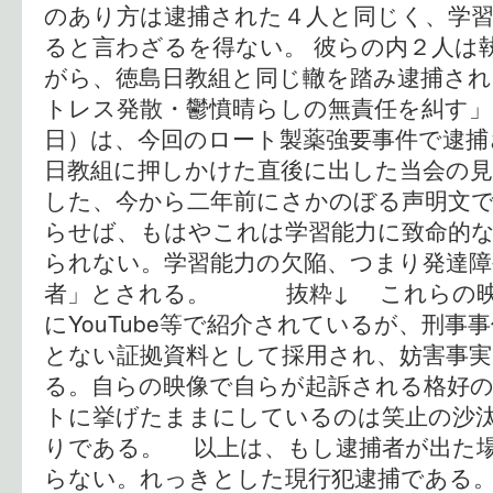
のあり方は逮捕された４人と同じく、学
ると言わざるを得ない。 彼らの内２人は
がら、徳島日教組と同じ轍を踏み逮捕され
トレス発散・鬱憤晴らしの無責任を糾す」
日）は、今回のロート製薬強要事件で逮捕
日教組に押しかけた直後に出した当会の見
した、今から二年前にさかのぼる声明文で
らせば、もはやこれは学習能力に致命的
られない。学習能力の欠陥、つまり発達障
者」とされる。 抜粋↓ これらの映
にYouTube等で紹介されているが、刑
とない証拠資料として採用され、妨害事
る。自らの映像で自らが起訴される格好
トに挙げたままにしているのは笑止の沙
りである。 以上は、もし逮捕者が出た
らない。れっきとした現行犯逮捕である