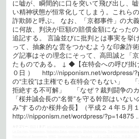
に嘘が、瞬間的に口を突いて飛び出し、
い精神状態が恒常化してしまう。これら
詐欺師と呼ぶ。 なお、「京都事件」の大
に何故、判決が巨額の賠償金額になった
追記する。 言論並びに批判とは事実を挙
って、抽象的な雲をつかむような印象詐
グ記事はその理念にそって、高田誠と「京
たものである。 ↓ ◆【在特会への呼び掛
０日 ） http://nipponism.net/wordpr
の“主役”は主権でも在特会でもない」 
拒絶する不可解」 「なぜ？裁判闘争の
「桜井誠会長の“名誉”を守る幹部はいないの
み”するのか桜井会長】（平成２４年５
http://nipponism.net/wordpress/?p=14875
カテゴリー:
時評
|
タグ:
anti-Japanese Korean
,
anti-Japanese propaganda
,
Anti-Wednesday dem
Lai Dai Han
,
Niopponism
,
Nobuhiko Sakai
,
patriotism
,
Shuhei Nishimura
,
The International Militar
Restoration of Sovereignty
,
WW2
,
Yamatodamashii
,
Yasukuni
,
「オレは負けない」中谷辰一郎
,