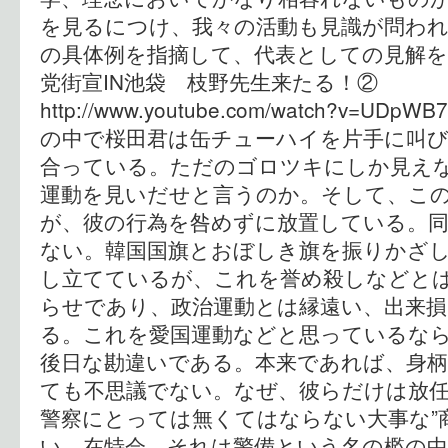
を見るにつけ、我々の活動も見識が問わ
の具体例を指摘して、代表としての見解
党街宣IN池袋 枝野先生来たる！②
http://www.youtube.com/watch?v=UDpWB7
の中で桜田君は缶チューハイを片手に叫
合っている。ただのゴロツキにしか見えな
運動を見いだせと言うのか。そして、こ
が、彼の行為を咎めずに放置している。
ない。韓国国旗とおぼしき旗を振りかざ
し立てているが、これを誉め殺しなどと
らせであり、政治運動とは縁遠い、出来
る。これを愛国運動などと思っているな
後日な勘違いである。本来であれば、身
ても不思議でない。なぜ、彼らだけは放
警察にとっては無くてはならない大事な”
い。在特会、それは警備という名の檻の