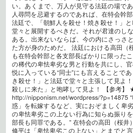
い。あくまで、万人が見守る法廷の場であ
人尋問を忌避するのであれば、在特会幹部
法廷で、「朝鮮人を殺せ！焼き殺せ！」と
堂々と展開するべきだ。それが君達のし
ある。出来ないならば、今の内にさっさ
た方が身のためだ。 法廷における高田（
も在特会幹部と各支部長ばかりに限った
の稀代の卑怯卑劣な男と行動を共にし、官
悦に入っている“同士”にも言えることで
き殺せ！」と法廷で堂々と主張して見よ！
殺しに来た」と咆哮して見よ！ 【参考】
http://nipponism.net/wordpress/?p
惑」を転嫁するなど、実におぞましく卑
の卑怯卑劣この上ない行為に知らぬ振りを
部長も同罪である。” 在特会の高田（桜井
修平は「卑怯卑劣この上ない」とまでと