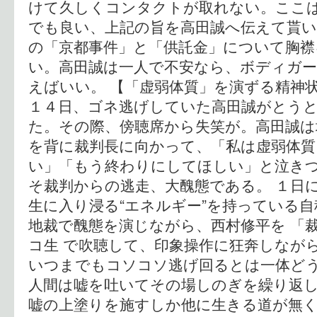
けて久しくコンタクトが取れない。ここ
でも良い、上記の旨を高田誠へ伝えて貰い
の「京都事件」と「供託金」について胸襟
い。高田誠は一人で不安なら、ボディガ
えばいい。 【「虚弱体質」を演ずる精神状
１４日、ゴネ逃げしていた高田誠がとう
た。その際、傍聴席から失笑が。高田誠は
を背に裁判長に向かって、「私は虚弱体
い」「もう終わりにしてほしい」と泣き
そ裁判からの逃走、大醜態である。 １日
生に入り浸る“エネルギー”を持っている
地裁で醜態を演じながら、西村修平を 「裁
コ生 で吹聴して、印象操作に狂奔しなが
いつまでもコソコソ逃げ回るとは一体ど
人間は嘘を吐いてその場しのぎを繰り返
嘘の上塗りを施すしか他に生きる道が無