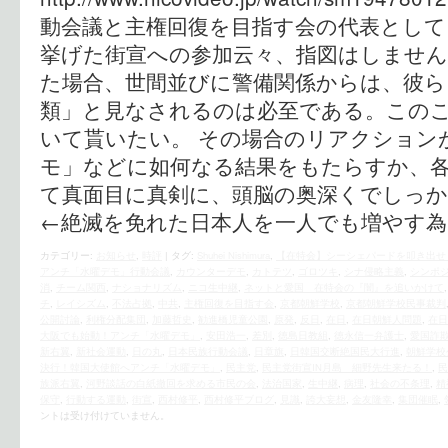
動会議と主権回復を目指す会の代表として
挙げた街宣への参加云々、指図はしませ
た場合、世間並びに警備関係からは、彼ら
類」と見なされるのは必至である。この
いて貰いたい。 その場合のリアクション
モ」などに如何なる結果をもたらすか、
て真面目に真剣に、頭脳の奥深くでしっ
←絶滅を免れた日本人を一人でも増やす
カテゴリー:
お知らせ
,
時評
|
タグ:
Shuhei Nishimura
,
【在特会】シーシェパードを叩き出せ！怒
アンチ「水曜デモ」行動会議
,
カウンターデモ
,
カトテツ
,
ゴロツキ
,
シナ侵略主義
,
シンポ
消
,
チーム関西
,
ナショナリズム
,
ニコ生中継
,
ネットと愛国 在特会の『闇』を追いかけて
チ
,
レイシズム
,
不法占拠
,
中共
,
主権回復を目指す会
,
京都朝鮮学校
,
京都朝鮮学校民事裁判
公開討論
,
利権分配集団
,
加藤哲史
,
勧進橋児童公園
,
原発
,
反日
,
在日
,
在日朝鮮人問題
,
在日
大阪でも始動！アンチ「水曜デモ」
,
安田浩一
,
差別
,
徳島日教組
,
徳永信一弁護士
,
愛国詐
新右翼
,
新社会運動
,
日の丸
,
日本民族行動会議
,
日章旗
,
日韓国交断絶国民大行進
,
朝鮮学校
決行！韓国大使館へアンチ「水曜デモ」
,
民主党
,
民主党街宣IN月島 細野先生来たる！
,
民
族派右翼
,
河野談話の白紙撤回を求める市民の会
,
法治国家
,
生中継
,
病理
,
社会の不条理
,
精
保守
,
行動する運動
,
街宣
,
西村修平
,
西村修平ブログ
,
見識
,
誇大妄想
,
金友隆幸
,
集団催眠
,
ントは受け付けていません。