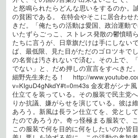
と怒鳴られたらどんな思いをするのか。
の貧困である。 在特会やそこに居合わせ
きだ。「俺たちの活動は愛国、政治運動
いたずらごっこ、ストレス発散の鬱憤晴
たちに言うが、日章旗だけは手にしない
ば、最低限、見た目がただのゴロツキで
の名誉は汚されないで済む。その上で、
でない」と、だめ押しの宣言をすべきだ
細野先生来たる！ http://www.youtube.com
v=KIguD4gNkdY#t=0m43s 金友君
仕立てを装っている。その服装で民主党
りか抗議、嫌がらせを演じている。彼は維
あろう。新風は長ラン仕立てを、党とし
たのであろうか。奇っ怪極まる服装で、
この服装で何を目的に何をしたいのか皆目
善し悪しを論ずる前に、この活動の参加