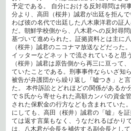
予定である。 自分における反対尋問は何
分より、高田（桜井）誠君が出廷を拒んで
わば彼の名代で出廷した八木康洋君の証人
だ。朝鮮学校側から、八木君への反対尋問
基づいて進められた。証拠資料とは主に
（桜井）誠君のニコナマ放送などだった。
イッターなどネットで流されていると思
（桜井）誠君は原告側から再三に亘って、
ていたことである。刑事事件ならいざ知
被告が弁護団から繰り返し「嘘つき」と
た。 本件訴訟とどれほどの関係があるか
でＳ氏から寄せられた高額カンパの資金
された保釈金の行方なども含まれていた
にしても、高田（桜井）誠君の「嘘」を証
ては返す言葉もなく、うなだれるばかりで
は、八木君が会長を補佐する副会長として