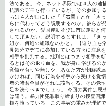
法である。 今、ネット界隈では４人の逮
抗議のデモを行っているが、その参加する
ちは４人が口にした「「右翼」とか「きっ
らに代わってどう説明するのか。彼らが
されるのか、愛国運動並びに市民運動と
して頂きたい。説明するとすれば、「き
組か、何処の組織なのかと。 【返り血を
見気分でデモに参加している方々に注意を
相手を批判する。批判とはつまり相手を斬
るとはその返り血を、我が身に浴びるの
覚悟が有りや無しや。あなた方が朝鮮総
かければ、同じ行為を相手から受ける覚
者の諸君全員がそれに該当する。その覚
足を洗うべきでしょう。 今回の案件は思
は違う。暴力団犯罪取り締まりの捜査四課
揮を執っている。この事実の重みが理解