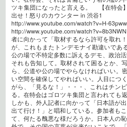
ツキ集団になったと言える。 【在特会
出せ！怒りのカウンター in 渋谷1
http://www.youtube.com/watch?v=H-63
http://www.youtube.com/watch?v=8
者に向かって「取材するなら許可を取れ
が、これもまたトンデモナイ勘違いであ
公の場で不特定多数に訴えるデモ、政治
それも告知して。取材されて困るとか、
ら、公道や公の場でやらなければいい。
い空間を確保してやればいい。人目につ
がら、「見るな！」・・・、これはチン
る。在特会はゴロツキ集団と言われても
しかも、外人記者に向かって「日本語が出
出て行け！」と唱和している。参加者も
て、何たる醜悪な様だろうか。日本人の
外で、その国の言葉が出来ないことで、