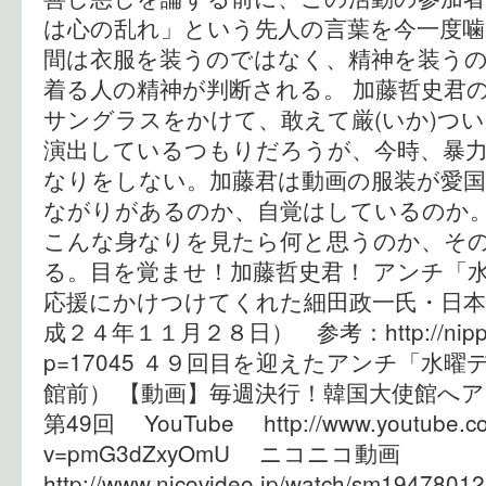
は心の乱れ」という先人の言葉を今一度
間は衣服を装うのではなく、精神を装う
着る人の精神が判断される。 加藤哲史君
サングラスをかけて、敢えて厳(いか)つ
演出しているつもりだろうが、今時、暴
なりをしない。加藤君は動画の服装が愛国
ながりがあるのか、自覚はしているのか
こんな身なりを見たら何と思うのか、そ
る。目を覚ませ！加藤哲史君！ アンチ「
応援にかけつけてくれた細田政一氏・日本
成２４年１１月２８日） 参考：http://nipponis
p=17045 ４９回目を迎えたアンチ「水
館前） 【動画】毎週決行！韓国大使館へアン
第49回 YouTube http://www.youtube.co
v=pmG3dZxyOmU ニコニコ動画
http://www.nicovideo.jp/watch/sm1