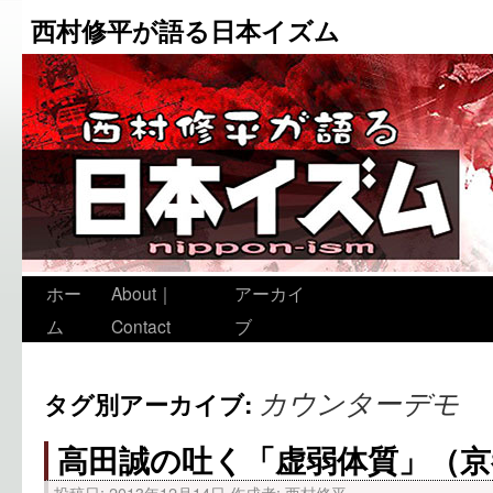
西村修平が語る日本イズム
ホー
About｜
アーカイ
ム
Contact
ブ
カウンターデモ
タグ別アーカイブ:
高田誠の吐く「虚弱体質」（京
投稿日:
2013年12月14日
作成者:
西村修平