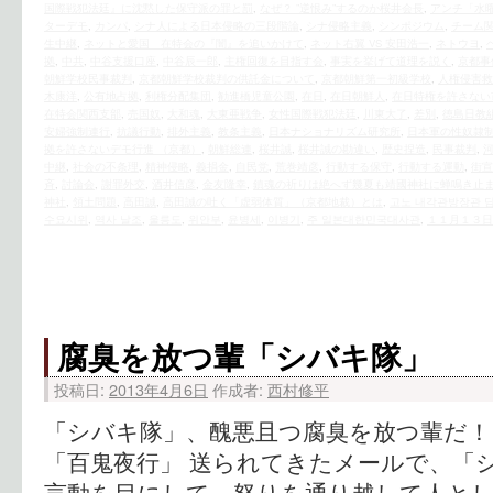
国際戦犯法廷』に沈黙した保守派の罪と罰
,
なぜ？ ”逆恨み”するのか桜井会長
,
アンチ「水
ターデモ
,
カンパ
,
シナ人による日本侵略の三段階論
,
シナ侵略主義
,
シンポジウム
,
チーム
生中継
,
ネットと愛国 在特会の『闇』を追いかけて
,
ネット右翼 VS 安田浩一
,
ネトウヨ
,
拠
,
中共
,
中谷支援口座
,
中谷辰一郎
,
主権回復を目指す会
,
事実を挙げて道理を説く
,
京都事
朝鮮学校民事裁判
,
京都朝鮮学校裁判の供託金について
,
京都朝鮮第一初級学校
,
人権侵害救
木康洋
,
公有地占拠
,
利権分配集団
,
勧進橋児童公園
,
在日
,
在日朝鮮人
,
在日特権を許さない
在特会関西支部
,
売国奴
,
大和魂
,
大東亜戦争
,
女性国際戦犯法廷
,
川東大了
,
差別
,
徳島日教
安婦強制連行
,
抗議行動
,
排外主義
,
教条主義
,
日本ナショナリズム研究所
,
日本軍の性奴隷
拠を許さないデモ行進 （京都）
,
朝鮮総連
,
桜井誠
,
桜井誠の勘違い
,
歴史捏造
,
民事裁判
,
中継
,
社会の不条理
,
精神侵略
,
義捐金
,
自民党
,
荒巻靖彦
,
行動する保守
,
行動する運動
,
街宣
斉
,
討論会
,
謝罪外交
,
酒井信彦
,
金友隆幸
,
鎮魂の祈りは絶へず幾夏も靖國神社に蝉鳴き止
神社
,
領土問題
,
高田誠
,
高田誠の吐く「虚弱体質」（京都地裁）とは
,
고노 내각관방장관 
수요시위
,
역사 날조
,
울릉도
,
위안부
,
윤병세
,
이병기
,
주 일본대한민국대사관
,
１１月１３日
腐臭を放つ輩「シバキ隊」
投稿日:
2013年4月6日
作成者:
西村修平
「シバキ隊」、醜悪且つ腐臭を放つ輩だ！
「百鬼夜行」 送られてきたメールで、「
言動を目にして、怒りを通り越して人と