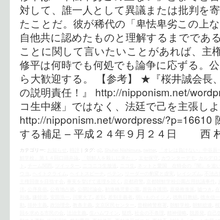
対して、誰一人として異議または批判を
たことだ。彼が稀代の「卑怯卑劣この上
自他共に認めたものと理解するまでである
ことに関して言いたいことがあれば、主
修平は何時でも何処でも論争に応ずる。
ら大歓迎する。 【参考】 ★『桜井誠会長
の説明責任！』 http://nipponism.net/word
コ生中継」ではなく、法廷で己を主張し
http://nipponism.net/wordpress/?p=
する補足 – 平成２４年９月２４日 西 村
カテゴリー:
お知らせ
,
時評
|
タグ:
g2
,
Shuhei Nishimura
,
twitter
,
「オレは負けない」中谷辰
鮮学校」第１４回口頭弁論
,
「朝鮮人を殺しに来た」
,
エセ保守
,
カウンターデモ
,
カルデロ
ト
,
チーム関西
,
ツイッター
,
ニコニコ生放送
,
ニコ生
,
ネットと愛国 在特会の『闇』を追
ウヨ
,
ヘイトクライム
,
ヘイトスピーチ
,
ペテン
,
リーダーの豹変と虚実
,
レイシズム
,
不法占
主権回復を目指す会
,
事実を挙げて道理を説く
,
京都府警
,
京都朝鮮学校公園占用抗議事件
,
洋
,
公序良俗
,
公有地占拠
,
公開討論会
,
勧進橋児童公園
,
原告弁護団
,
原発推進派
,
嘘つき
,
在
和魂
,
嫌韓流
,
安田浩一
,
川東大了
,
差別
,
差別主義者
,
弱いものイジメ
,
徳島日教組
,
徳永信一
動
,
排外主義
,
政治理念
,
教条主義
,
文京区民センター
,
曾根崎警察署
,
朝鮮学校
,
朝鮮総連
,
桜
回を求める市民の会
,
法治主義
,
生ハムワイン
,
疑惑
,
社会の不条理
,
精神侵略
,
脱原発
,
自己