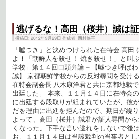
逃げるな！高田（桜井）誠は
投稿日:
2012年9月29日
作成者:
西村修平
「嘘つき」と決めつけられた在特会 高田 (
よ！「朝鮮人を殺せ！ 焼き殺せ！」と叫ぶ
学校」第１４回口頭弁論 – 【嘘つき呼ば
誠】 京都朝鮮学校からの反対尋問を受け
在特会副会長 八木康洋君と共に京都地裁
出廷した。 本来、１１月１４日に在特会
に出廷する段取りが組まれていたが、彼
だを理由に出廷を拒んだので、期日が繰
よって、高田（桜井）誠君が証人尋問から
くなった。下手な言い逃れをしないで後
お、１１月１４日は当該裁判の当事者とし