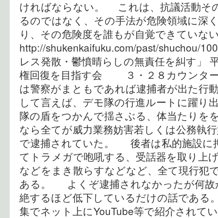
ければならない。 これは、抗議活動そ
るのではなく、その手法が危険領域に深
り、その危険度を誰もが自覚できていな
http://shukenkaifuku.com/past/shucho
レス発散・鬱憤晴らしの無責任を糾す」 平
権回復を目指す会 ３・２８カウンター
は警察がまともであれば逮捕者が出た行
して言えば、デモ隊の行進ルートに躍り
隊の盾をつかんで揺さぶる、体当たりを
なら全てが威力業務妨害若しくは公務執行
で逮捕されていた。 後者は私的施設に
てトラメガで咆吼する、受話器を取り上
などをまき散らすなどなど、全て現行犯
ある。 よくぞ逮捕されなかったが何故
絶するほど低下しているだけの話である
集でネット上にYouTube等で紹介され