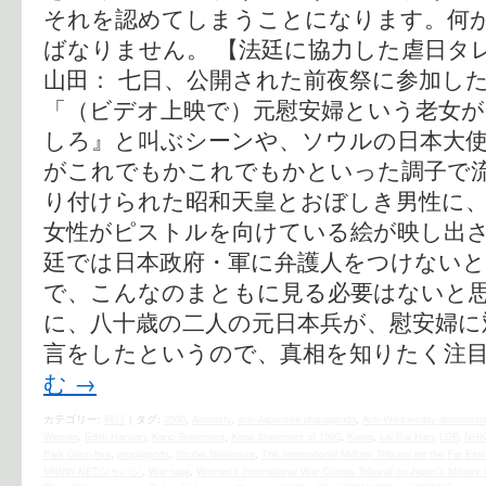
それを認めてしまうことになります。何
ばなりません。 【法廷に協力した虐日タ
山田： 七日、公開された前夜祭に参加し
「（ビデオ上映で）元慰安婦という老女が
しろ』と叫ぶシーンや、ソウルの日本大
がこれでもかこれでもかといった調子で
り付けられた昭和天皇とおぼしき男性に
女性がピストルを向けている絵が映し出
廷では日本政府・軍に弁護人をつけない
で、こんなのまともに見る必要はないと
に、八十歳の二人の元日本兵が、慰安婦に
言をしたというので、真相を知りたく注目
む
→
カテゴリー:
時評
|
タグ:
2000
,
Amnesty
,
anti-Japanese propaganda
,
Anti-Wednesday demonstra
Women
,
Edith Hanson
,
Kono Statement
,
Kono Statement of 1993
,
Korea
,
Lai Dai Han
,
LDP
,
NHK
Park Geun-hye
,
propaganda
,
Shuhei Nishimura
,
The International Military Tribunal for the Far East
VAWW-NETジャパン
,
War rape
,
Women's International War Crimes Tribunal on Japan's Military 