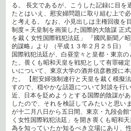
る。 長文であるが、こうした記録に目を
たとはいえ、慰安婦問題に取り組む上で
と考える。 なお、小見出しは主権回復を
制度＝天皇制を画策した国際的大陰謀 正
を裁く女性国際戦犯法廷」 『國民新聞／
的謀略』より （平成１３年２月２５日） 
国際戦犯法廷が、白昼堂々と皇都・東京の
た。畏くも昭和天皇を戦犯として有罪確定
いについて、東京大学の酒井信彦教授に本
た。 【慰安婦強制連行と天皇を裁く模擬法
すので、穏やかな話題について対談を行
近、日本を貶めようとする国際的陰謀が
したので、それを検証してみたいと思い
が十二月八日から五日間、東京・九段会館
く女性国際戦犯法廷」を開き畏くも昭和天
為を知っていたか知るべき立場にあり、