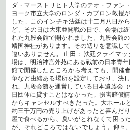
ダ・マーストリヒト大学のテオ・ファン
ヨーク市立大学のロンダ・カプロン教授
した。このインチキ法廷は十二月八日か
ど、その日は大東亜開戦の日で、会場は終
れた九段会館で開かれました。九段会館
靖国神社があります。その辺りを意識し
違いありません。 山田： 法廷クライマ
場は、明治神宮外苑にある戦前の日本青年
館で開催したところから考えても、開催者
争など由緒ある場所を設定しており、決
ね。九段会館を運営している日本遺族会（
日団体に貸すことはなかった。損害賠償
からキャンセルすべきだった。大ホール
約三千万円の売り上げがあったと喜んだ
屋で食べるから、臭いがとれなくて困っ
が、それどころではないでしょう。仰々