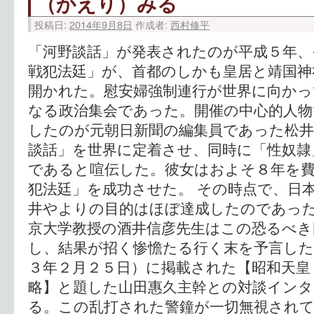
（かえり）みる
投稿日:
2014年9月8日
作成者:
西村修平
「河野談話」が発表されたのが平成５年、
戦犯法廷」が、首都のしかも皇居と靖国神
開かれた。慰安婦強制連行が世界に向かっ
なる政治集会であった。開催の中心的人物
したのが元朝日新聞の編集員であった松井
談話」を世界に定着させ、同時に「性奴隷
であると喧伝した。彼女はおよそ８年を
犯法廷」を成功させた。 その時点で、日
井やよりの目的はほぼ達成したのであった
京大学教授の酒井信彦先生はこの恐るべき
し、結果が招く惨憺たる行く末を予言した
３年２月２５日）に掲載された【昭和天皇
略】と題した山田惠久主幹との対談イン
る。この乱打された警鐘が一切無視され