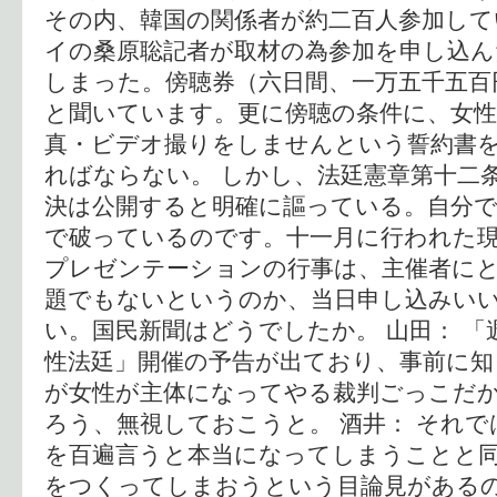
その内、韓国の関係者が約二百人参加して
イの桑原聡記者が取材の為参加を申し込
しまった。傍聴券（六日間、一万五千五百
と聞いています。更に傍聴の条件に、女性
真・ビデオ撮りをしませんという誓約書
ればならない。 しかし、法廷憲章第十二
決は公開すると明確に謳っている。自分で
で破っているのです。十一月に行われた
プレゼンテーションの行事は、主催者に
題でもないというのか、当日申し込みい
い。国民新聞はどうでしたか。 山田： 「
性法廷」開催の予告が出ており、事前に
が女性が主体になってやる裁判ごっこだ
ろう、無視しておこうと。 酒井： それ
を百遍言うと本当になってしまうことと
をつくってしまおうという目論見がある