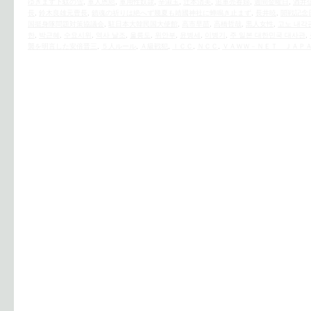
ゆきます下駄の雪
,
軍人恩給
,
軍用性奴隷
,
辛淑玉
,
辻本清美
,
追軍売春婦
,
週間金曜日
,
酒井
長
,
鈴木良雄元曹長
,
鎮魂の祈りは絶へず幾夏も靖國神社に蝉鳴き止まず
,
長井暁
,
開戦記念
国挺身隊問題対策協議会
,
駐日本大韓民国大使館
,
高市早苗
,
高橋哲哉
,
黒人女性
,
고노 내각
한
,
박근혜
,
수요시위
,
역사 날조
,
울릉도
,
위안부
,
윤병세
,
이병기
,
주 일본 대한민국 대사관
,
襲を明言した安倍晋三
,
５人ルール
,
Ａ級戦犯
,
ＩＣＣ
,
ＮＣＣ
,
ＶＡＷＷ－ＮＥＴ ＪＡＰ