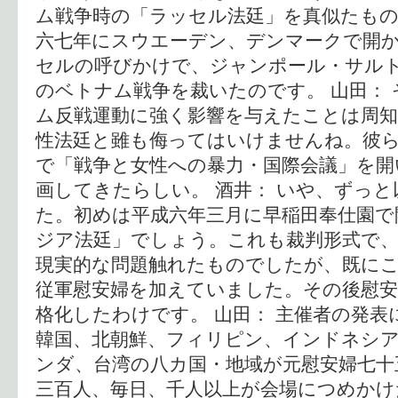
ム戦争時の「ラッセル法廷」を真似たもの
六七年にスウエーデン、デンマークで開
セルの呼びかけで、ジャンポール・サル
のベトナム戦争を裁いたのです。 山田：
ム反戦運動に強く影響を与えたことは周
性法廷と雖も侮ってはいけませんね。彼
で「戦争と女性への暴力・国際会議」を開
画してきたらしい。 酒井： いや、ずっ
た。初めは平成六年三月に早稲田奉仕園で
ジア法廷」でしょう。これも裁判形式で
現実的な問題触れたものでしたが、既に
従軍慰安婦を加えていました。その後慰安
格化したわけです。 山田： 主催者の発表
韓国、北朝鮮、フィリピン、インドネシ
ンダ、台湾の八カ国・地域が元慰安婦七十
三百人、毎日、千人以上が会場につめかけ