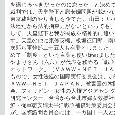
を講じるべきだったのに怠った」と決めつ
裁判では、天皇陛下と慰安婦問題が裁か
東京裁判のやり直しを企てた。 山田： 
法廷だから法的拘束力がないといっても
して、天皇陛下と我が民族を精神的に追
す。天皇の他に東條英機、板垣征四郎、南
次郎ら軍幹部二十五人も有罪としました。
めて「制度」という言葉も使い始めました
やよりさん（六六）が代表を務める「戦争
ネットワーク」（ＶＡＷＷ－ＮＥＴ ＪＡ
もので、女性法廷の国際実行委員会は、加
ＡＷＷ―ＮＥＴ ＪＡＰＡＮ、被害国の韓
会、フィリピン・女性の人権アジアセンタ
研究センター、台湾から台北市婦女救援社
鮮・従軍慰安婦太平洋戦争補償対策委員会
が。国際諮問委員会には十一カ国十一人と