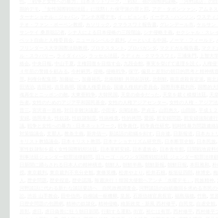
煕
,
「戦争と女性への暴力」日本ネットワーク
,
「戦犯」視の国際的謀略
,
「河野談話」の白
期的デモ
,
『女性国際戦犯法廷』に沈黙した保守派の罪と罰
,
アデ・タポンツァン
,
アムネス
ターナショナル・ジャパン
,
アンチ水曜デモ
,
イ・ビョンギ
,
イーデス・ハンソン
,
ウスティ
テオ・ファン・ボーベン教授
,
カソリック
,
クマラスワミ報告書
,
グレンデール市
,
ケルサン
サンケイ 桑原聡記者
,
シナ人による日本侵略の三段階論
,
シナ侵略主義
,
セクシャル・スレ
ベット自由と人権委員会
,
ニュールンベルク裁判
,
ノーといえる中国
,
ノーマ・フィールド
,
フリンダース大学国際法助教授
,
プロテスタント
,
プロパガンダ
,
マクドガル報告書
,
マクド
ル・スラバリー
,
ライダイハン
,
ラッセル法廷
,
ラディカ・クマラスワミ
,
三浦朱門
,
上智大学
絡会
,
中央日報
,
中山千夏
,
主権回復を目指す会
,
九段会館
,
事実を挙げて道理を説く
,
人権侵
４年前の警鐘を顧みる
,
今村嗣男
,
侵略
,
侵略戦争
,
保守
,
偏見と差別の朝日的思考と精神構
罪
,
利権分配集団
,
加藤紘一
,
加藤裕氏
,
北南朝鮮 共同起訴状
,
北朝鮮
,
南京虐殺肯定派
,
南北
田清治
,
吉田裕
,
吉見義明
,
国連人権委員会
,
国連人権規約委員会
,
国際刑事裁判所
,
国際的大
魂再生とニッポンの敵
,
大東亜戦争
,
大韓民国
,
天皇の命令だった
,
天皇を裁く模擬法廷
,
天
告者
,
女性のためのアジア平和国民基金
,
女性の人権アジアセンター
,
女性の人権・アジア法
晋三
,
宮沢喜一首相
,
対日非難決議案
,
小田実
,
尖閣諸島
,
尹貞玉
,
山田惠久
,
山田朗
,
平成１２
安婦
,
徳岡孝夫
,
性奴隷
,
性奴隷制度
,
性病検査
,
性的拷問
,
愛国
,
慰安婦問題
,
慰安婦強制連行
議
,
戦争と女性への暴力・日本ネットワーク
,
戦争責任
,
戦争責任研究
,
戦時性暴力問題連絡
対策協議会
,
支那人
,
教条主義
,
新井信一
,
新談話の欺瞞を糾す
,
日弁連
,
日新報道
,
日本カト
キリスト教協議会
,
日本キリスト教団
,
日本ナショナリズム研究所
,
日本断罪史観
,
日本民族
軍性奴隷制を裁く女性国際戦犯法廷
,
日本軍慰安婦
,
日本遺族会
,
日本青年館
,
日間戦地資料
刑事法廷ジェンダー犯罪法律顧問
,
旧ユーゴ・ルワンダ国際戦犯法廷 ジェンダー犯罪法律
日新聞に踊らされる日本人の精神構造
,
朝鮮人
,
朝鮮半島
,
朝鮮新報
,
朝鮮日報
,
本田雅和
,
朴
授
,
東京裁判
,
東京裁判不充分史観
,
東條英機
,
松井やより
,
松井石根
,
板垣征四郎
,
林博史
,
梅
人
,
歴史問題
,
歴史捏造
,
歴史認識
,
毎週決行！韓国大使館へアンチ「水曜デモ」
,
民族精神
,
河野談話に代わる新たな談話要請へ 自民政務調査会
,
河野談話の白紙撤回を求める市民の
訟
,
渋谷 山手教会
,
田中信尚
,
白柳誠一枢機卿
,
皇居
,
石原信雄官房長官
,
福島瑞穂
,
竹島
,
笠
日歴史問題の包囲網
,
精神の奴隷化
,
精神侵略
,
維新政党・新風 西村修平
,
自民党
,
自虐史観
原彰
,
虐日
,
虐日偽善に狂う朝日新聞
,
行動する運動
,
街宣
,
裕仁は有罪
,
西村修平
,
西村修平