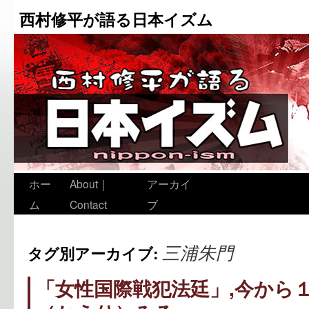
西村修平が語る日本イズム
ホー
About｜
アーカイ
ム
Contact
ブ
三浦朱門
タグ別アーカイブ:
「女性国際戦犯法廷」,今から