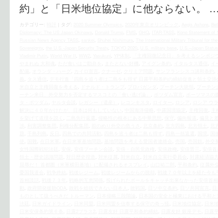
約」と「日米地位協定」に他ならない。 
カテゴリー:
時評
|
タグ:
2020 Summer Olympics
,
2020年東京オリンピック
,
Aegis Ashore
,
Bel
Diplomacy: The US Japan Okinawa
,
Donald Trump
,
FMS
,
GHQ
,
ITAR-TASS
,
Kono Statement of 
Russian News Agency TASS
,
sankei
,
Shuhei Nishimura
,
The International Military Tribunal for th
Sovereignty
,
the U.S.‐Japan Security Treaty
,
TOKYO 2020
,
U.S. military base
,
U.S.–Japan Status
Vladimir Putin
,
World War II
,
WW2
,
Yasukuni
,
YP体制
,
「主権回復記念日」を考えるシンポジ
やまれぬ 大和魂
,
ただ食いはご勘弁を
,
またとない好機
,
アイグン条約
,
イタルタス通信
,
イ
配備
,
オランダ・ハーグ
,
カイロ宣言
,
クナーゼ
,
クリミア問題
,
サンフランシスコ講和条約
,
義
,
タス通信
,
デモ行進「四島を追う者は二島をも得ず 日露平和条約の締結促進と領土交渉
米自立と主権回復を考える
,
ドナルド・トランプ
,
プロパガンダ
,
プーチン大統領
,
プーチン
ーチン来日、外交努力を否定するマスコミの「食い逃げ論」
,
ポツダム宣言
,
ポーツマスの
タ・ポツダム
,
ヤルタ会談
,
レガシー（遺産）
,
レコンキスタ
,
ロイター
,
ロシア
,
ロシア ウ
解決に４０年かけたが、日本は何もしていない
,
中国海洋侵略
,
中露国境協定
,
主権回復
,
主
を挙げて道理を説く
,
二島先行返還
,
侵略性の根本にある中華思想
,
保守
,
偏向報道
,
偏見と
渉
,
利害調整集団
,
利権分配集団
,
前のめり外交の危うさ
,
北京条約
,
北方四島
,
北方領土
,
北
題
,
千島列島
,
反日
,
四島での共同活動
,
四島を追う者は二島も得ず
,
四島一括返還
,
国境
,
国
使
,
国難
,
在日米軍
,
在日米軍基地問題
,
基地問題を考える愛国者連絡会
,
売国
,
売国奴
,
外交
女性国際戦犯法廷
,
安保
,
安倍プーチン会談
,
安倍・自民党政権
,
安倍政権
,
安倍晋三
,
安倍首
領土・歴史認識問題
,
対日歴史捏造
,
対米従属
,
対米自立
,
対米自立実行委員会
,
対露経済協
屈辱だ！ 首都圏（米軍横田基地）に配備されるオスプレイ
,
山口祐二郎
,
平和条約
,
従属外
憂国我道会
,
戦争終結
,
戦後レジーム
,
戦後レジームからの脱却
,
戦後７０年以上を経た今も
首相談話
,
戦後７３年
,
戦略的互恵関係
,
投げられたボールをキャッチ出来なかった安倍首相
動
,
政府開発援助ODA
,
敗戦を総括できない日本人
,
敗戦国
,
日ソ中立条約
,
日ソ共同宣言
,
日
ものとして扱うべきだ トルーマン
,
日本侵略三段階論
,
日本国の安全と極東における平和と
法廷
,
日米ガイドライン
,
日米同盟
,
日米同盟を信奉する保守の奇っ怪
,
日米地位協定
,
日米
日米安保条約第６条
,
日露2プラス2
,
日露友好 日露平和条約締結
,
日露友好 銀座デモ
,
日露