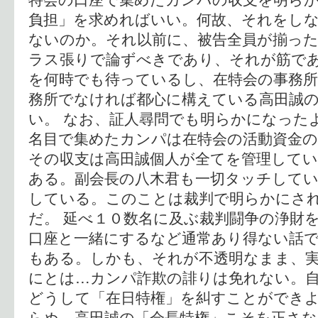
負担」を求めればいい。何故、それをし
ないのか。それ以前に、被告全員が揃っ
ラス張りで論ずべきであり、それが筋であ
を何時でも待っているし、在特会の事務
務所でなければ都心に構えている高田誠
い。 なお、証人尋問でも明らかになった
名目で集めたカンパは在特会の活動資金
その収支は高田誠個人が全てを管理して
ある。副会長の八木君も一切タッチして
している。このことは裁判で明らかにさ
だ。 延べ１０数名に及ぶ裁判闘争の浄財
口座と一緒にするなど通常あり得ない話
もある。しかも、それが不透明なまま、実
にとは…カンパ詐欺の誹りは免れない。
どうして「在日特権」を糾すことができ
らぬ、高田誠の「会長特権」こそを正さ