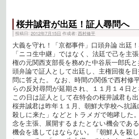
桜井誠君が出廷！証人尋問へ
投稿日:
2012年7月15日
作成者:
西村修平
大義を守れ！「京都事件」口頭弁論 出廷
「ニコ生中継」ではなく、法廷で己を主張
権の元関西支部長を務めた中谷辰一郎氏と
頭弁論で証人として出廷し、主権回復を目
問に答えた。 なお、時間の関係で西村修
らの反対尋問が延期され、１１月１４日と
この日は証人として在特会の桜井誠君も
桜井誠君は昨年１１月、朝鮮大学校へ抗議
殺しに来た」などとトラメガで咆哮した。
念を主張、展開するまたとない機会であ
機会を逃してはならない。「朝鮮人を殺