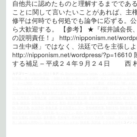
自他共に認めたものと理解するまでである
ことに関して言いたいことがあれば、主
修平は何時でも何処でも論争に応ずる。
ら大歓迎する。 【参考】 ★『桜井誠会長
の説明責任！』 http://nipponism.net/word
コ生中継」ではなく、法廷で己を主張し
http://nipponism.net/wordpress/?p=
する補足 – 平成２４年９月２４日 西 村
カテゴリー:
お知らせ
,
時評
|
タグ:
g2
,
Shuhei Nishimura
,
twitter
,
「オレは負けない」中谷辰
鮮学校」第１４回口頭弁論
,
「朝鮮人を殺しに来た」
,
エセ保守
,
カウンターデモ
,
カルデロ
ト
,
チーム関西
,
ツイッター
,
ニコニコ生放送
,
ニコ生
,
ネットと愛国 在特会の『闇』を追
ウヨ
,
ヘイトクライム
,
ヘイトスピーチ
,
ペテン
,
リーダーの豹変と虚実
,
レイシズム
,
不法占
主権回復を目指す会
,
事実を挙げて道理を説く
,
京都府警
,
京都朝鮮学校公園占用抗議事件
,
洋
,
公序良俗
,
公有地占拠
,
公開討論会
,
勧進橋児童公園
,
原告弁護団
,
原発推進派
,
嘘つき
,
在
和魂
,
嫌韓流
,
安田浩一
,
川東大了
,
差別
,
差別主義者
,
弱いものイジメ
,
徳島日教組
,
徳永信一
動
,
排外主義
,
政治理念
,
教条主義
,
文京区民センター
,
曾根崎警察署
,
朝鮮学校
,
朝鮮総連
,
桜
回を求める市民の会
,
法治主義
,
生ハムワイン
,
疑惑
,
社会の不条理
,
精神侵略
,
脱原発
,
自己
動する運動
,
街頭演説
,
裁判費用
,
西村修平
,
西村修平ブログ
,
西村斉
,
討論会「ネット右翼 V
井）誠は証人尋問から
,
阪急インターナショナル
,
陳述書
,
高田誠
,
１０００万円
|
コメント