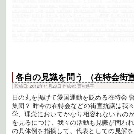
朝鮮学校民事裁判
,
京都朝鮮学校裁判の供託金について
,
京都朝鮮第一初級学校
,
人権侵害救
木康洋
,
公有地占拠
,
利権分配集団
,
勧進橋児童公園
,
在日
,
在日朝鮮人
,
在日特権を許さない
在特会関西支部
,
売国奴
,
大和魂
,
大東亜戦争
,
女性国際戦犯法廷
,
川東大了
,
差別
,
徳島日教
安婦強制連行
,
抗議行動
,
排外主義
,
教条主義
,
日本ナショナリズム研究所
,
日本軍の性奴隷
拠を許さないデモ行進 （京都）
,
朝鮮総連
,
桜井誠
,
桜井誠の勘違い
,
歴史捏造
,
民事裁判
,
中継
,
社会の不条理
,
精神侵略
,
義捐金
,
自民党
,
荒巻靖彦
,
行動する保守
,
行動する運動
,
街宣
斉
,
討論会
,
謝罪外交
,
酒井信彦
,
金友隆幸
,
鎮魂の祈りは絶へず幾夏も靖國神社に蝉鳴き止
神社
,
領土問題
,
高田誠
,
高田誠の吐く「虚弱体質」（京都地裁）とは
,
고노 내각관방장관 
수요시위
,
역사 날조
,
울릉도
,
위안부
,
윤병세
,
이병기
,
주 일본대한민국대사관
,
１１月１３日
各自の見識を問う （在特会街
投稿日:
2012年11月29日
作成者:
西村修平
日の丸を掲げて愛国運動を貶める在特会 
集団？ 昨今の在特会などの街宣抗議は我
学、理念においてかなり相容れないもの
を見るにつけ、我々の活動も見識が問わ
の具体例を指摘して、代表としての見解