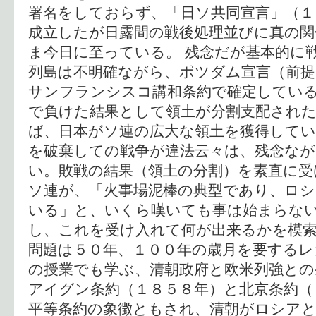
署名をしておらず、「日ソ共同宣言」（１
成立したが日露間の戦後処理並びに真の関
ま今日に至っている。 残念だが基本的に
列島は不明確ながら、ポツダム宣言（前
サンフランシスコ講和条約で確定している
で負けた結果として領土が分割支配され
ば、日本がソ連の広大な領土を獲得してい
を破棄しての戦争が違法云々は、残念なが
い。敗戦の結果（領土の分割）を素直に受
ソ連が、「火事場泥棒の典型であり、ロシ
いる」と、いくら嘆いても事は始まらな
し、これを受け入れて何が出来るかを模索
問題は５０年、１００年の歳月を要するレ
の授業でも学ぶ、清朝政府と欧米列強と
アイグン条約（１８５８年）と北京条約（
平等条約の象徴ともされ、清朝がロシア