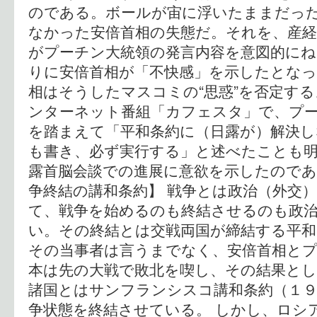
のである。ボールが宙に浮いたままだっ
なかった安倍首相の失態だ。それを、産
がプーチン大統領の発言内容を意図的にね
りに安倍首相が「不快感」を示したとなっ
相はそうしたマスコミの“思惑”を否定す
ンターネット番組「カフェスタ」で、プ
を踏まえて「平和条約に（日露が）解決
も書き、必ず実行する」と述べたことも
露首脳会談での進展に意欲を示したのであ
争終結の講和条約】 戦争とは政治（外交
て、戦争を始めるのも終結させるのも政
い。その終結とは交戦両国が締結する平和
その当事者は言うまでなく、安倍首相とプ
本は先の大戦で敗北を喫し、その結果とし
諸国とはサンフランシスコ講和条約（１９
争状態を終結させている。 しかし、ロシ