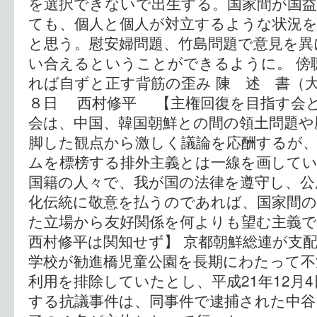
を選択できないで出生する。国家間が国
ても、個人と個人が対立するような状況
と思う。慰安婦問題、竹島問題で意見を異
い合えるということができるように。 傍
れば自ずと正す背筋の歪み 陳 述 書（大
８日 西村修平 【主権回復を目指す会と
会は、中国、韓国朝鮮との間の領土問題や
脚した観点から激しく議論を応酬するが
ムを標榜する排外主義とは一線を画して
国籍の人々で、我が国の法律を遵守し、公
化伝統に敬意を払うのであれば、国家間の
た立場から友好関係を何よりも望む主義
西村修平は関知せず】 京都朝鮮総連が支
学校が勧進橋児童公園を長期にわたって不
利用を排除していたとし、平成21年12月
する抗議事件は、同事件で逮捕された中谷