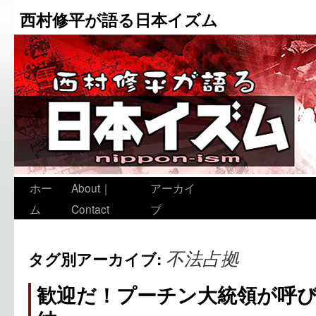
西村修平が語る日本イズム
ホー
About｜
アーカイ
ム
Contact
ブ
不法占拠
タグ別アーカイブ:
歓迎だ！プーチン大統領が呼