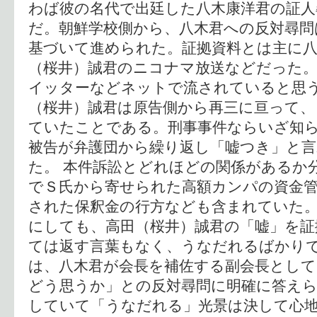
わば彼の名代で出廷した八木康洋君の証人
だ。朝鮮学校側から、八木君への反対尋問
基づいて進められた。証拠資料とは主に
（桜井）誠君のニコナマ放送などだった。
イッターなどネットで流されていると思
（桜井）誠君は原告側から再三に亘って、
ていたことである。刑事事件ならいざ知
被告が弁護団から繰り返し「嘘つき」と
た。 本件訴訟とどれほどの関係があるか
でＳ氏から寄せられた高額カンパの資金
された保釈金の行方なども含まれていた
にしても、高田（桜井）誠君の「嘘」を証
ては返す言葉もなく、うなだれるばかりで
は、八木君が会長を補佐する副会長として
どう思うか」との反対尋問に明確に答え
していて「うなだれる」光景は決して心