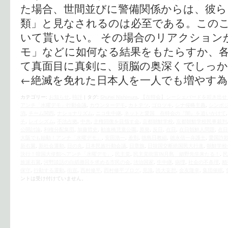
た場合、世間並びに警備関係からは、彼ら
類」と見なされるのは必至である。この
いて貰いたい。 その場合のリアクション
モ」などに如何なる結果をもたらすか、
て真面目に真剣に、頭脳の奥深くでしっ
←絶滅を免れた日本人を一人でも増やす
カテゴリー:
お知らせ
,
時評
|
タグ:
Shuhei Nishimura
,
【在特会】シーシェパードを叩き出せ！怒
アンチ「水曜デモ」行動会議
,
カウンターデモ
,
カトテツ
,
ゴロツキ
,
シナ侵略主義
,
シンポ
消
,
チーム関西
,
ナショナリズム
,
ニコ生中継
,
ネットと愛国 在特会の『闇』を追いかけて
チ
,
レイシズム
,
不法占拠
,
中共
,
主権回復を目指す会
,
京都朝鮮学校
,
京都朝鮮学校民事裁判
公開討論
,
利権分配集団
,
加藤哲史
,
勧進橋児童公園
,
原発
,
反日
,
在日
,
在日朝鮮人問題
,
在日
大阪でも始動！アンチ「水曜デモ」
,
安田浩一
,
差別
,
徳島日教組
,
徳永信一弁護士
,
愛国詐
新右翼
,
新社会運動
,
日の丸
,
日本民族行動会議
,
日章旗
,
日韓国交断絶国民大行進
,
朝鮮学校
決行！韓国大使館へアンチ「水曜デモ」
,
民主党
,
民主党街宣IN月島 細野先生来たる！
,
民
族派右翼
,
河野談話の白紙撤回を求める市民の会
,
法治国家
,
生中継
,
病理
,
社会の不条理
,
精
保守
,
行動する運動
,
街宣
,
西村修平
,
西村修平ブログ
,
見識
,
誇大妄想
,
金友隆幸
,
集団催眠
,
ントは受け付けていません。