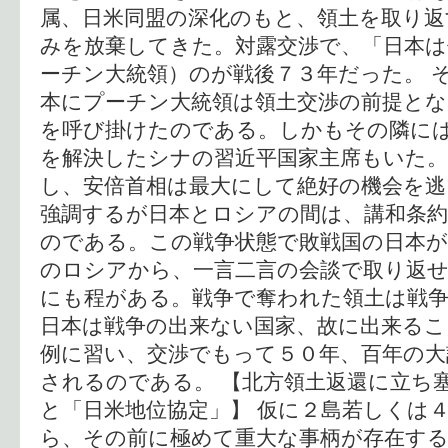
属、日米同盟の深化のもと、領土を取り返
みを放棄してきた。対露交渉で、「日本
ーチン大統領）のが戦後７３年だった。 
本にプーチン大統領は領土交渉の前提とな
を呼び掛けたのである。しかもその隣に
を解決したシナの習近平国家主席もいた。
し、安倍首相は最大にして絶好の機会を逃
強調するが日本とロシアの間は、講和条約
のである。この戦争状態で敗戦国の日本が
のロシアから、一言二言の会談で取り返
にも程がある。戦争で奪われた領土は戦
日本は戦争の出来ない国家、故に出来る
例に習い、交渉でもって５０年、百年の大
されるのである。 【北方領土返還に立ち
と「日米地位協定」】 仮に２島若しくは
ら、その前に極めて重大な事柄が存在する