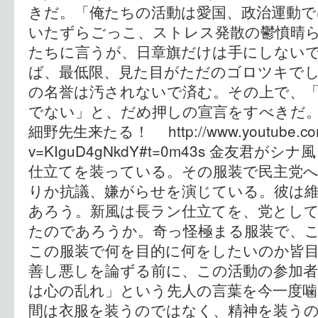
きだ。「俺たちの活動は愛国、政治運動
いたずらごっこ、ストレス発散の鬱憤晴
たちに言うが、日章旗だけは手にしない
ば、最低限、見た目がただのゴロツキで
の名誉は汚されないで済む。その上で、
でない」と、だめ押しの宣言をすべきだ
細野先生来たる！ http://www.youtube.com
v=KIguD4gNkdY#t=0m43s 金友君
仕立てを装っている。その服装で民主党
りか抗議、嫌がらせを演じている。彼は維
あろう。新風は長ラン仕立てを、党とし
たのであろうか。奇っ怪極まる服装で、
この服装で何を目的に何をしたいのか皆目
善し悪しを論ずる前に、この活動の参加
は心の乱れ」という先人の言葉を今一度
間は衣服を装うのではなく、精神を装う