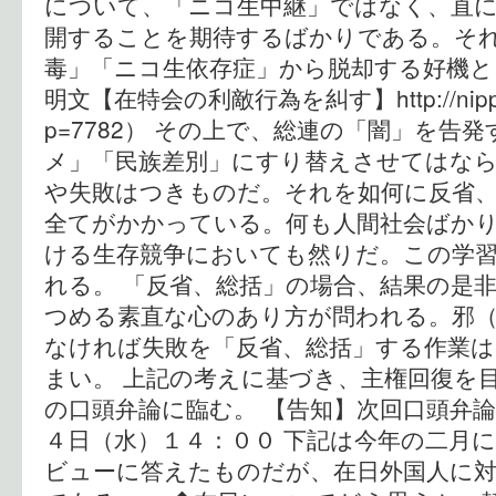
について、「ニコ生中継」ではなく、直に
開することを期待するばかりである。そ
毒」「ニコ生依存症」から脱却する好機と
明文【在特会の利敵行為を糾す】http://nipponis
p=7782） その上で、総連の「闇」を告
メ」「民族差別」にすり替えさせてはなら
や失敗はつきものだ。それを如何に反省
全てがかかっている。何も人間社会ばか
ける生存競争においても然りだ。この学
れる。 「反省、総括」の場合、結果の是
つめる素直な心のあり方が問われる。邪
なければ失敗を「反省、総括」する作業
まい。 上記の考えに基づき、主権回復を
の口頭弁論に臨む。 【告知】次回口頭弁
４日（水）１４：００ 下記は今年の二月
ビューに答えたものだが、在日外国人に