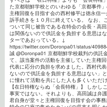
た京都朝鮮学校とのいわゆる「京都事件」
主権回復を目指す会の西村修平は徳永信一
訴手続きを１０月に終えている。 なお、
ついて同じ被告である在特会の会長・高田
は関係ないので供託金を負担する意思は
ターであおっている。↓
https://twitter.com/Doronpa01/status/4
誠 @Doronpa01 京都朝鮮学校裁判の
て、該当案件の活動を主催していた主権回
代表に応分の負担を求めました。西村代表
ないので供託金を負担する意思はない」
に憧れて活動を共にした人も多くいただ
【在日特権ならぬ「会長特権」】 しかし
事実ではない。それよりも、高田誠は弁
君自身が堂々と主権回復を目指す会の事務
特会の口座で集めたカンパの収支を明ら