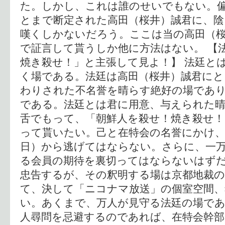
た。しかし、これは誰のせいでもない。
とまで断定された高田（桜井）誠君に、陰
嘆くしかないだろう。ここは当の高田（
で証言して貰うしか他に方法はない。 【
焼き殺せ！」と主張して見よ！】 法廷と
く場である。法廷は高田（桜井）誠君にと
わりされた不名誉を晴らす絶好の場であ
である。法廷とは君に用意、与えられた
舌でもって、「朝鮮人を殺せ！焼き殺せ！
って貰いたい。己と在特会の名誉にかけ、
日）から逃げてはならない。さらに、一
る会員の期待を裏切ってはならないはずだ
忠告するが、その釈明する場は京都地裁の
て、決して「ニコナマ放送」の個室空間
い。あくまで、万人が見守る法廷の場であ
人尋問を忌避するのであれば、在特会幹部