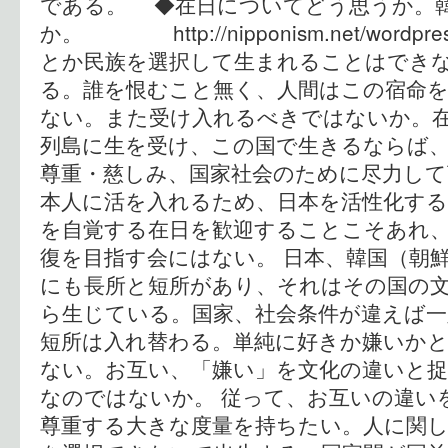
である。 ◆在日についてどう思うか。
か。 http://nipponism.net/wordpr
とか民族を選択して生まれることはでき
る。誰を恨むこと無く、人間はこの宿命
ない。また受け入れるべきではないか。
列島に生を受け、この国で生きるならば
尊重・慈しみ、国家社会のために尽力して
本人に活を入れるため、日本を活性化す
を自覚する在日を歓迎することこそあれ
復を目指す会にはない。 日本、韓国（朝
にも長所と短所があり、それはその国の
ら生じている。国家、社会条件が違えば一
短所は入れ替わる。単純に好きか嫌いか
ない。お互い、「嫌い」を文化の違いと捉
なのではないか。 従って、お互いの違い
尊重する大きな度量を持ちたい。人に関