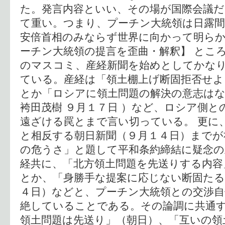
た。発言内容といい、その場が国際会議
て重い。つまり、プーチン大統領は日露間
安倍首相のみならず世界に向かって明らか
ーチン大統領の提言を歪曲・解釈】 とこ
のマスコミ、産経新聞を始めとしてかな
ている。産経は「領土棚上げ断固拒否せよ
とか「ロシアに領土問題の解決の意志はな
袴田茂樹 ９月１７日 ）など、ロシア側と
遠ざける罠とまで言い切っている。 更に
と相反する朝日新聞（９月１４日）までが
の危うさ」と題して平和条約締結に疑念の
経共に、「北方領土問題を先送りする内容
とか、「身勝手な提案に応じない断固たる
４日）などと、プーチン大統領との交渉自
絶していることである。その論調に共通
領土問題は先送り」（朝日）、「互いの領