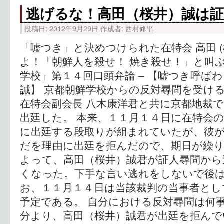
逃げるな！高田（桜井）誠は
投稿日:
2012年9月29日
作成者:
西村修平
「嘘つき」と決めつけられた在特会 高田 (
よ！「朝鮮人を殺せ！ 焼き殺せ！」と叫ぶ
学校」第１４回口頭弁論 – 【嘘つき呼ば
誠】 京都朝鮮学校からの反対尋問を受け
在特会副会長 八木康洋君と共に京都地裁
出廷した。 本来、１１月１４日に在特会
に出廷する段取りが組まれていたが、彼
だを理由に出廷を拒んだので、期日が繰
よって、高田（桜井）誠君が証人尋問から
くなった。下手な言い逃れをしないで後
お、１１月１４日は当該裁判の当事者とし
予定である。 自分における反対尋問は何
分より、高田（桜井）誠君が出廷を拒んで