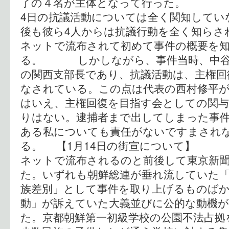
了の４名が主体となって行った。 西
4日の抗議活動については全く関知してい
後も彼ら4人からは抗議行動を全く知らさ
ネットで流布されて初めて事件の概要を
る。 しかしながら、事件当時、中谷
の関西支部長であり、抗議活動は、主権回
なされている。この点は代表の西村修平
はいえ、主権回復を目指す会としての関
りはない。逮捕者まで出してしまった事
ある私についても責任がないですまされ
る。 【1月14日の街宣について】
ネットで流布されるのと前後して東京新
た。いずれも朝鮮総連が垂れ流していた
族差別」として事件を取り上げるものば
動」が訴えていた大義並びに公的な動機
た。京都朝鮮第一初級学校の公園不法占拠