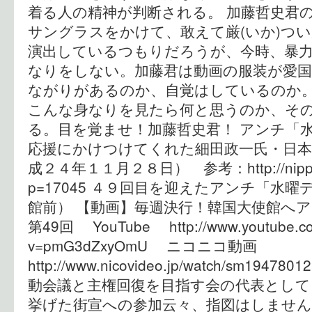
着る人の精神が判断される。 加藤哲史君
サングラスをかけて、敢えて厳(いか)つ
演出しているつもりだろうが、今時、暴
なりをしない。加藤君は動画の服装が愛国
ながりがあるのか、自覚はしているのか
こんな身なりを見たら何と思うのか、そ
る。目を覚ませ！加藤哲史君！ アンチ「
応援にかけつけてくれた細田政一氏・日本
成２４年１１月２８日） 参考：http://nipponis
p=17045 ４９回目を迎えたアンチ「水
館前） 【動画】毎週決行！韓国大使館へアン
第49回 YouTube http://www.youtube.co
v=pmG3dZxyOmU ニコニコ動画
http://www.nicovideo.jp/watch/sm1
動会議と主権回復を目指す会の代表として
挙げた街宣への参加云々、指図はしませ