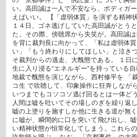
い。高田誠は一人で不安なら、ボディガ
えばいい。 【「虚弱体質」を演ずる精神状
１４日、ゴネ逃げしていた高田誠がとう
た。その際、傍聴席から失笑が。高田誠は
を背に裁判長に向かって、「私は虚弱体
い」「もう終わりにしてほしい」と泣き
そ裁判からの逃走、大醜態である。 １日
生に入り浸る“エネルギー”を持っている
地裁で醜態を演じながら、西村修平を 「裁
コ生 で吹聴して、印象操作に狂奔しなが
いつまでもコソコソ逃げ回るとは一体ど
人間は嘘を吐いてその場しのぎを繰り返
嘘の上塗りを施すしか他に生きる道が無
に嘘が、瞬間的に口を突いて飛び出し、
い精神状態が恒常化してしまう。これら
詐欺師と呼ぶ。 なお、「京都事件」の大