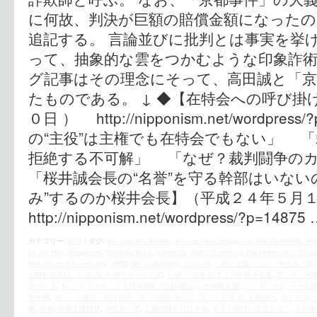
に何故、判決が巨額の賠償金額になった
追記する。 言論並びに批判とは事実を挙
って、抽象的な雲をつかむような印象詐
グ記事はその理念にそって、高田誠と「京
たものである。 ↓ ◆【在特会への呼び掛
０日 ） http://nipponism.net/wordpr
の“主役”は主権でも在特会でもない」 
拒絶する不可解」 「なぜ？裁判闘争の
「桜井誠会長の“名誉”を守る幹部はいないの
み”するのか桜井会長】（平成２４年５
http://nipponism.net/wordpress/?p=14875
カテゴリー:
時評
|
タグ:
anti-Japanese Korean
,
anti-Japanese propaganda
,
Anti-Wednesday dem
Lai Dai Han
,
Niopponism
,
Nobuhiko Sakai
,
patriotism
,
Shuhei Nishimura
,
The International Militar
Restoration of Sovereignty
,
WW2
,
Yamatodamashii
,
Yasukuni
,
「オレは負けない」中谷辰一郎
,
国際戦犯法廷』に沈黙した保守派の罪と罰
,
なぜ？ ”逆恨み”するのか桜井会長
,
アンチ「水
ターデモ
,
カンパ
,
シナ人による日本侵略の三段階論
,
シナ侵略主義
,
シンポジウム
,
チーム
生中継
,
ネットと愛国 在特会の『闇』を追いかけて
,
ネット右翼 VS 安田浩一
,
ネトウヨ
,
拠
,
中共
,
中谷支援口座
,
中谷辰一郎
,
主権回復を目指す会
,
事実を挙げて道理を説く
,
京都事