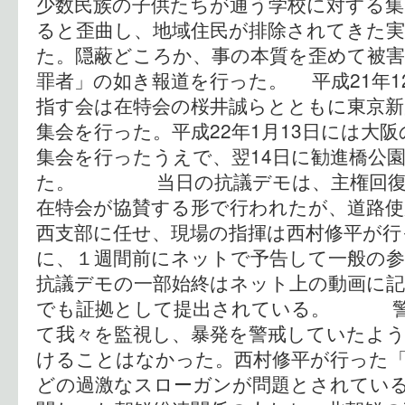
少数民族の子供たちが通う学校に対する集
ると歪曲し、地域住民が排除されてきた実
た。隠蔽どころか、事の本質を歪めて被害
罪者」の如き報道を行った。 平成21年1
指す会は在特会の桜井誠らとともに東京新
集会を行った。平成22年1月13日には大
集会を行ったうえで、翌14日に勧進橋公
た。 当日の抗議デモは、主権回復を
在特会が協賛する形で行われたが、道路使
西支部に任せ、現場の指揮は西村修平が行
に、１週間前にネットで予告して一般の
抗議デモの一部始終はネット上の動画に
でも証拠として提出されている。 警
て我々を監視し、暴発を警戒していたよ
けることはなかった。西村修平が行った
どの過激なスローガンが問題とされてい