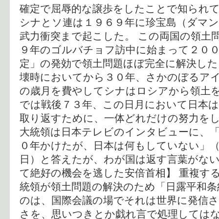
確定で屈辱的な譲歩をしたことで知られ
シナとソ連は１９６９年に珍宝島（ダマン
武力衝突まで起こした。 この両国の領土
９年のゴルバチョフ訪中に始まって２００
定」の発効で領土問題ほぼ完全に解決し
壊時においてから３０年、さかのぼるア
の歳月を費やしてシナはロシアから領土
では戦後７３年、この日月において日本は
取り返すために、一体どれだけの努力を
大統領は日本テレビのインタビューに、「
０年かけたが、日本は何もしていない」（
日）と答えたが、わが国は返す言葉がない
て絶好の機会を逃した安倍首相】 重複す
統領が領土問題の解決のため「日露平和条
のは、国際会議の場でそれは世界に発信
さを、思いつきとか戯れ言で処理してはな