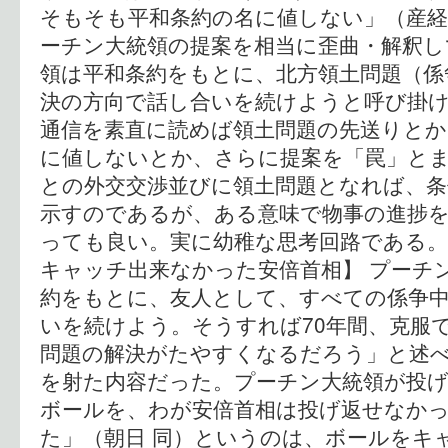
そもそも平和条約の名に値しない」（産
ーチン大統領の提案を相当に歪曲・解釈し
領は平和条約をもとに、北方領土問題（係
決の方向で話し合いを続けようと呼び掛
通信を素直に読めば領土問題の先送りとか
に値しないとか、さらに提案を「罠」と
との外交交渉並びに領土問題となれば、条
示すのであるが、ある意味で物事の進捗
っても良い。実に幼稚な思考回路である。
キャッチ出来なかった安倍首相】 プーチ
約をもとに、友人として、すべての係争
いを続けよう。そうすれば70年間、克服
問題の解決がたやすくなるだろう」と述
を射た内容だった。プーチン大統領が投
ボールを、わが安倍首相は投げ返せなか
た」（朝日 同）というのは、ボールをキ