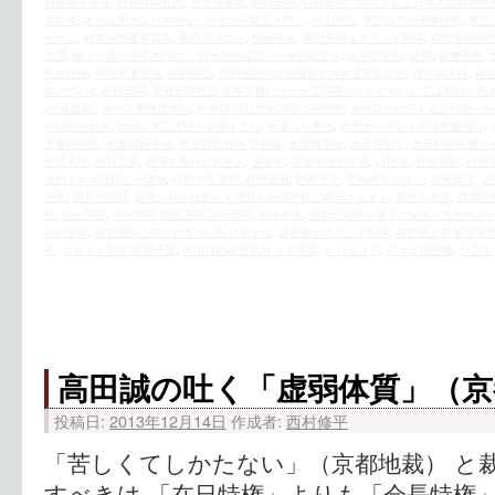
日露領土交渉
,
日露首脳会談
,
普天間基地
,
朝日新聞
,
朝日新聞に踊らされる日本人の精神構
誉教授
,
本当は憲法より大切な「日米地位協定入門」
,
村山談話
,
東アジアの軍事情勢
,
東京
ーラム
,
極東国際軍事裁判
,
横田ラプコン
,
横田基地
,
横田基地オスプレイ配備
,
横田基地問
返還
,
檄！小異を捨て大同に 「日米地位協定」の全面改定を
,
武装監視船
,
歯舞
,
歯舞色丹
,
民族自決
,
沖縄米軍基地
,
河野談話
,
河野談話の白紙撤回を求める市民の会
,
潜在的主権
,
珍
2016.12.18
,
産経新聞
,
産経新聞社説 国家主権にかかわる問題をうやむやにしては禍根を残
の“同盟国”
,
米中二重隷属体制
,
米中韓 対日歴史問題の包囲網
,
米中韓が結託する反日統一戦
の植民地日本
,
米国は東京五輪を妨害するな
,
米軍へリ事故
,
米軍オスプレイの首都圏飛行
,
軍基地問題
,
米軍横田基地
,
米軍横田基地 管制権
,
米軍機事故
,
米軍管制下
,
米軍駐留経費の
経済大国
,
絶対正義
,
絶滅を免れた日本人
,
習近平
,
習近平国家主席
,
自民党
,
自虐史観
,
自衛
血税１００億円シナODA
,
行動する運動
,
袴田茂樹
,
西村修平
,
西村修平ブログ
,
親米保守
,
読
信彦
,
酒井判四郎
,
鎮魂の祈りは絶へず幾夏も靖國神社に蝉鳴き止まず
,
長谷川光良
,
隷属国
題
,
領土問題
,
領土問題 袴田茂樹 朝日新聞
,
領土外交
,
領有の対峙を眼下に歯舞を海鳥のみ
国の軍隊
,
首都圏の上空を米軍から取り戻そう
,
首都圏オスプレイ配備
,
首都圏上空 航空管
還
,
２０１８年度 防衛予算
,
８項目の経済協力 ８０事業
,
ＣＨ５３Ｅ
,
Ｆ３５戦闘機
,
ＯＤＡ
高田誠の吐く「虚弱体質」（京
投稿日:
2013年12月14日
作成者:
西村修平
「苦しくてしかたない」（京都地裁） と
すべきは 「在日特権」よりも「会長特権」