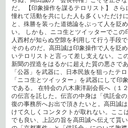
だ。 【印象操作を謀るテロリスト】 さ
憧れて活動を共にした人も多くいただけ
と、殊勝を装った道徳論をぶって人を貶
い。 しかも、ニコ生とツイッターでこの
人西村が知らぬ空隙を利用して行う手段
そのものだ。高田誠は印象操作で人を貶
いテロリストと言って差し支えない。こ
新聞の捏造をはるかに超えた質の悪さで
「公器」を武器に、日本民族を狙ったテロ
「ニコ生とツイッター」を武器にして印
である。 在特会の八木康洋副会長へ（１
の伝言を託した。伝言の中身は「供託金の
復の事務所へお出で頂きたいと。高田誠は
けて久しくコンタクトが取れない。ここ
でも良い、上記の旨を高田誠へ伝えて貰い
の「京都事件」と「供託金」について胸襟