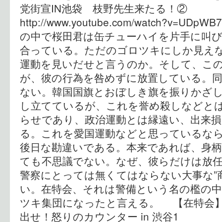
党街宣IN池袋 枝野先生来たる！②
http://www.youtube.com/watch?v=UDpWB7
の中で桜田君は缶チューハイを片手に叫
合っている。ただのゴロツキにしか見えな
運動を見いだせと言うのか。そして、こ
が、彼の行為を咎めずに放置している。
ない。韓国国旗とおぼしき旗を振りかざ
し立てているが、これを誉め殺しなどと
らせであり、政治運動とは縁遠い、出来
る。これを愛国運動などと思っているな
後日な勘違いである。本来であれば、身
ても不思議でない。なぜ、彼らだけは放
警察にとっては無くてはならない大事な”
い。在特会、それは警備という名の檻の
ツキ集団になったと言える。 【在特会
出せ！怒りのカウンター in 渋谷1