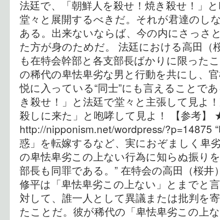
法廷で、「朝鮮人を殺せ！焼き殺せ！」と
堂々と展開するべきだ。それが君達のし
ある。出来ないならば、今の内にさっさ
た方が身のためだ。 法廷における高田（
も在特会幹部と各支部長ばかりに限った
の稀代の卑怯卑劣な男と行動を共にし、官
悦に入っている“同士”にも言えることで
き殺せ！」と法廷で堂々と主張して見よ！
殺しに来た」と咆哮して見よ！ 【参考】
http://nipponism.net/wordpress/?p
惑」を転嫁するなど、実におぞましく卑
の卑怯卑劣この上ない行為に知らぬ振りを
部長も同罪である。” 在特会の高田（桜井
修平は「卑怯卑劣この上ない」とまでと
対して、誰一人として異議または批判を
たことだ。彼が稀代の「卑怯卑劣この上