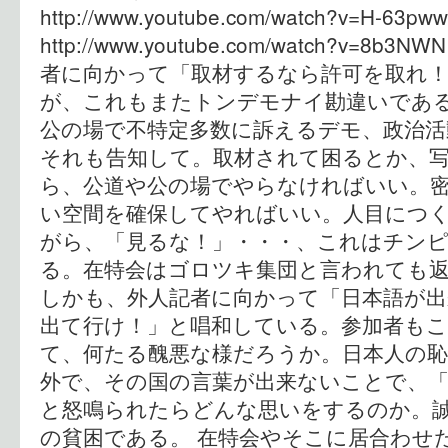
http://www.youtube.com/watch?v=H-63
http://www.youtube.com/watch?v=8
者に向かって「取材するなら許可を取れ
が、これもまたトンデモナイ勘違いであ
公の場で不特定多数に訴えるデモ、政治
それも告知して。取材されて困るとか、
ら、公道や公の場でやらなければいい。
い空間を確保してやればいい。人目につ
がら、「見るな！」・・・、これはチン
る。在特会はゴロツキ集団と言われても
しかも、外人記者に向かって「日本語が出
出て行け！」と唱和している。参加者も
て、何たる醜悪な様だろうか。日本人の
外で、その国の言葉が出来ないことで、
と怒鳴られたらどんな思いをするのか。
の貧困である。 在特会やそこに居合わせ