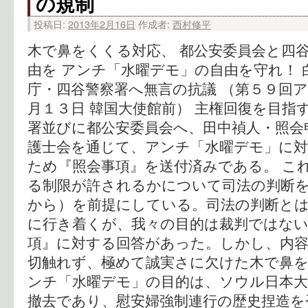
の規制
投稿日:
2013年2月16日
作成者:
西村修平
木で鼻をくくる対応、 都公安委員会と四谷
由を アンチ「水曜デモ」の自由を守れ！
庁・四谷警察署へ無言の抗議 （第５９回
月１３日 韓国大使館前） 主権回復を目指
署並びに都公安委員会へ、田中禎人・照会
護士会を通じて、アンチ「水曜デモ」に
ため『照会事項』を送付済みである。 こ
る制限が許されるかについて司法の判断を
から）を前提にしている。司法の判断とは
に行き着くが、我々の目的は裁判ではない
項』に対する回答があった。しかし、内
切触れず、極めて誠実さに欠けた木で鼻を
ンチ「水曜デモ」の目的は、ソウル日本大
撤去であり、慰安婦強制連行の歴史捏造を