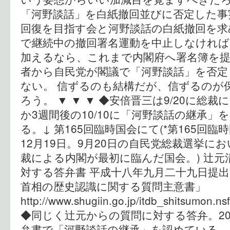
「河野談話」を白紙撤回並びに否定した事
回復を目指す会と河野談話の白紙撤回を求
で継続中の撤回署名運動を中止しなけれ
加えるなら、これまで内閣府へ署名簿を
者から自民党が閣議で「河野談話」を否
ない。 信ずるのも結構だが、信ずるのが
ろう。 ▼ ▼ ▼ ◆安倍晋三は9/20に総
か3週間後の10/10に「河野談話の継承」
る。↓ 第165回臨時国会にて(*第165回臨時
12月19日。9月20日の自民党総裁選挙に
裁による内閣が最初に臨んだ国会。) 辻
対する答弁書 平成十八年九月二十九日提
首相の歴史認識に関する質問主意書」
http://www.shugiin.go.jp/itdb_shitsumon.n
◆同じく辻元からの質問に対する答弁。2007
弁書で「河野談話の継承」を認めている。↓