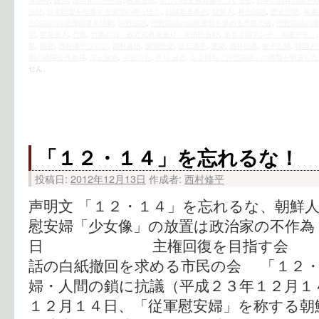
像粉砕
,
政治
,
政治家の不作為
,
教条主義
,
新しい歴史教科書をつくる会
,
日本の自存自衛を
法廷
,
日米同盟を信奉する保守の奇っ怪！
,
日韓基本条約
,
朝鮮人
,
村山談話
,
歴史捏造
,
毎週
山談話の白紙撤回署名活動
,
河野談話
,
河野談話の白紙撤回を求める市民の会
,
河野談話の継
犯
,
空花正人
,
竹島
,
竹島の日、政府式典見送り 安倍氏方針
,
第５２回アンチ「水曜デモ」
動
,
街宣
,
西村修平ブログ
,
西村真悟
,
謝罪外交
,
辻元清美
,
選挙
,
酒井信彦
,
金子吉晴
,
韓国大
相の靖国公式参拝
,
고노담화
,
수요시위
,
역사 날조
,
１２回も「河野談話」の踏襲を明言した
せん。
「１２・１４」を忘れるな！
投稿日:
2012年12月13日
作成者:
西村修平
声明文 「１２・１４」を忘れるな、朝鮮
慰安婦「少女像」の放置は政治家の不作為
日 主権回復を目指
話の白紙撤回を求める市民の会 「１２・
婦・人間の鎖に抗議（平成２３年１２月１
１２月１４日、「従軍慰安婦」を称する朝