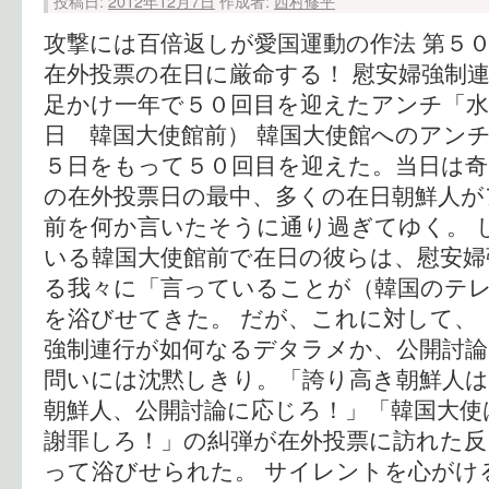
投稿日:
2012年12月7日
作成者:
西村修平
攻撃には百倍返しが愛国運動の作法 第５０
在外投票の在日に厳命する！ 慰安婦強制
足かけ一年で５０回目を迎えたアンチ「水
日 韓国大使館前） 韓国大使館へのアン
５日をもって５０回目を迎えた。当日は奇
の在外投票日の最中、多くの在日朝鮮人が
前を何か言いたそうに通り過ぎてゆく。 
いる韓国大使館前で在日の彼らは、慰安婦
る我々に「言っていることが（韓国のテ
を浴びせてきた。 だが、これに対して、
強制連行が如何なるデタラメか、公開討
問いには沈黙しきり。「誇り高き朝鮮人
朝鮮人、公開討論に応じろ！」「韓国大使
謝罪しろ！」の糾弾が在外投票に訪れた反
って浴びせられた。 サイレントを心がけ