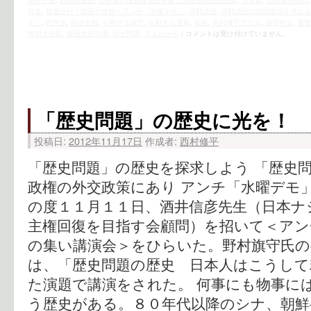
排外主義
,
政経調査会
,
日本軍の性奴隷制度を裁く女性国際戦犯法廷
,
日章旗
,
日韓基本条約
捏造
,
毎週決行！韓国大使館へアンチ「水曜デモ」
,
河野談話
,
河野談話の白紙撤回を求める
モ」
,
自民党
,
自虐史観
,
行動する保守
,
行動する運動
,
街宣
,
西村修平ブログ
,
謝罪外交
,
選挙
韓国大使館
,
韓国大統領選
,
領土問題
,
５人ルール
|
コメントは受け付けていません。
「歴史問題」の歴史に光を！
投稿日:
2012年11月17日
作成者:
西村修平
「歴史問題」の歴史を探求しよう 「歴史問
政権の外交政策にあり アンチ「水曜デモ」
の度１１月１１日、酒井信彦先生（日本ナ
主権回復を目指す会顧問）を招いて＜アン
の集い講演会＞をひらいた。野村旗守氏の
は、「歴史問題の歴史 日本人はこうして
た演題で講演をされた。 何事にも物事に
う歴史がある。８０年代以降のシナ、朝鮮