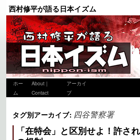
西村修平が語る日本イズム
ホー
About｜
アーカイ
ム
Contact
ブ
四谷警察署
タグ別アーカイブ:
「在特会」と区別せよ！許さ