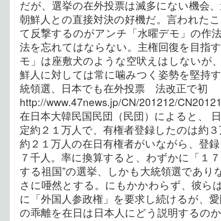
だが、選挙の在外投票は滅多にない機会
朝鮮人との直接対決の好機だ。言われた
て反撃するのがアンチ「水曜デモ」の作法
法を忘れてはならない。主権回復を目指
モ」は座敷犬のような空吠えはしないが
鮮人に対しては常に噛みつく姿勢を堅持す
統領選、日本でも在外投票 法
http://www.47news.jp/CN/201212/CN2012
在日本大韓民国民団（民団）によると、 
定約２１万人で、有権者登録したのは約３
約２１万人の在日有権者がいながら、登録
７千人。率に換算すると、わずかに「１７
する祖国”の選挙、しかも大統領選であり
さに唖然とする。にもかかわらず、彼ら
に「外国人参政権」を要求し続けるが、愛
の乖離を在日は日本人にどう説明するのか。