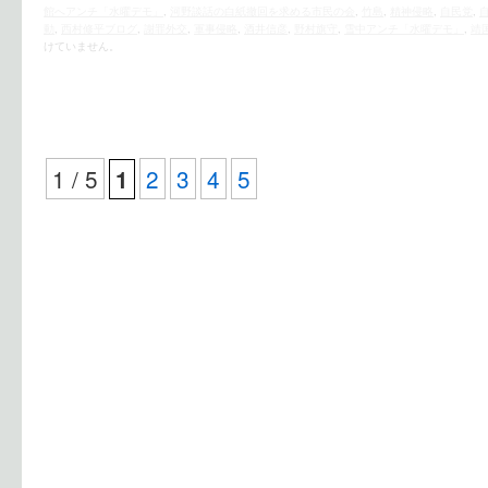
館へアンチ「水曜デモ」
,
河野談話の白紙撤回を求める市民の会
,
竹島
,
精神侵略
,
自民党
,
動
,
西村修平ブログ
,
謝罪外交
,
軍事侵略
,
酒井信彦
,
野村旗守
,
雪中アンチ「水曜デモ」
,
靖
けていません。
1 / 5
2
3
4
5
1