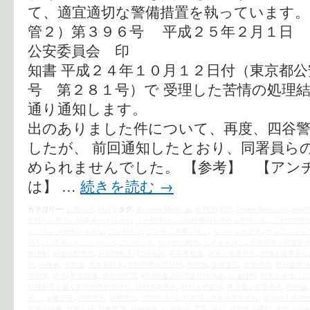
て、適宜適切な警備措置を執っています。
管２）第３９６号 平成２５年２月１日 
公安委員会 印 苦
知書 平成２４年１０月１２日付（東京都
号 第２８１号）で 受理した苦情の処理
通り通知します。 
出のありました件について、再度、四谷
したが、 前回通知したとおり、同署員ら
められませんでした。 【参考】 【アン
は】 …
続きを読む
→
カテゴリー:
お知らせ
,
時評
|
タグ:
Business Media 誠
,
K- POP
,
SBS
,
Shuhei Nishimura
,
VAW
女性への暴力」日本ネットワーク
,
「河野談話」の白紙撤回を求める市民の会
,
『女性国際
ィ・インターナショナル
,
アンセホン
,
アンチ「水曜デモ」
,
サイレントデモ
,
サンフランシ
ゆく
,
バウネット・ジャパン
,
プラカード
,
ベトナム戦争
,
ライタイハン
,
主権回復を目指す
島謙剛
,
利権分配集団
,
反日朝鮮人
,
口頭弁論
,
四谷警察署
,
国家公安委員会
,
国連人権委員会
奴
,
外務省
,
大和魂
,
大東亜戦争
,
女性国際戦犯法廷
,
安世鴻
,
安倍晋三
,
安全保障
,
対日非難決
隷制度
,
愛国
,
慰安婦像
,
慰安婦問題
,
戦時性暴力問題連絡協議会
,
抗議行動
,
新大久保コリア
奴隷制度を裁く女性国際戦犯法廷
,
日韓基本条約
,
朝鮮人売春婦
,
東京都公安委員会
,
桜井誠
モ」
,
水曜デモ
,
河野洋平
,
河野談話
,
河野談話の白紙撤回を求める市民の会
,
田中禎人弁護
守派の偽善
,
竹島の日
,
竹島問題
,
精神侵略
,
自虐史観
,
英霊
,
虐日
,
行動する運動
,
表現の自由