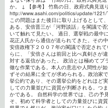
か。 ↓ 【参考】 竹島の日、政府式典見送
http://www.asahi.com/politics/update/12
この問題はまた後日に取り上げるとして
ある、安倍晋三が「河野談話」を閣議で否
いて触れて見たい。 過日、選挙戦の最中
花正人氏から通信が送られてきた。その中
安倍政権下２００７年の閣議で否定されて
らに、「安倍さんは前回と比べ真剣さが
対する返信があった。 政治とは極めてプ
徹な作業である。本人の意志や人間性が
ずその結果に全てが求められる。政治家
挙公約であり、その選挙公約をどれほど
しての力量並びに資質が判断される。つ
かである。 自然科学の世界では、己の予
そ、初めて科学者としての力量並びに資
世界でも然りだ。政治家が口にした公約（