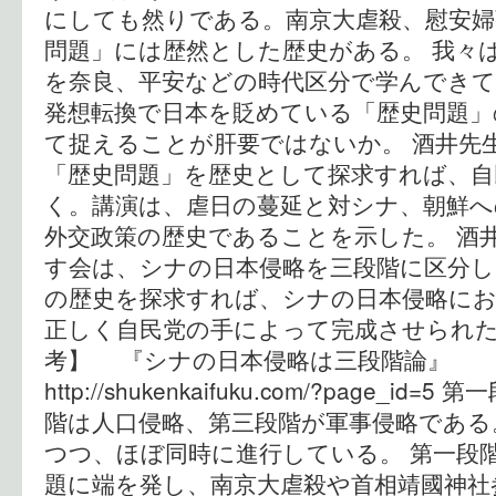
にしても然りである。南京大虐殺、慰安婦
問題」には歴然とした歴史がある。 我々
を奈良、平安などの時代区分で学んでき
発想転換で日本を貶めている「歴史問題」
て捉えることが肝要ではないか。 酒井先
「歴史問題」を歴史として探求すれば、自
く。講演は、虐日の蔓延と対シナ、朝鮮へ
外交政策の歴史であることを示した。 酒
す会は、シナの日本侵略を三段階に区分し
の歴史を探求すれば、シナの日本侵略に
正しく自民党の手によって完成させられた
考】 『シナの日本侵略は三段階論』
http://shukenkaifuku.com/?page_
階は人口侵略、第三段階が軍事侵略である
つつ、ほぼ同時に進行している。 第一段
題に端を発し、南京大虐殺や首相靖國神社