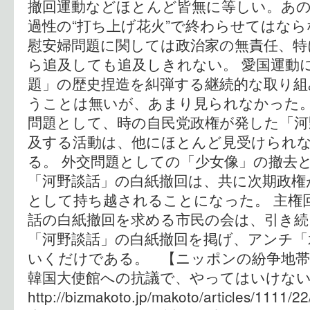
撤回運動などほとんど皆無に等しい。あ
過性の“打ち上げ花火”で終わらせてはな
慰安婦問題に関しては政治家の無責任、特
ら追及しても追及しきれない。 愛国運動
題」の歴史捏造を糾弾する継続的な取り
うことは無いが、あまり見られなかった
問題として、時の自民党政権が発した「河
及する活動は、他にほとんど見受けられ
る。 外交問題としての「少女像」の撤去
「河野談話」の白紙撤回は、共に次期政権
として持ち越されることになった。 主権
話の白紙撤回を求める市民の会は、引き続
「河野談話」の白紙撤回を掲げ、アンチ「
いくだけである。 【ニッポンの紛争地
韓国大使館への抗議で、やってはいけ
http://bizmakoto.jp/makoto/articles/1111