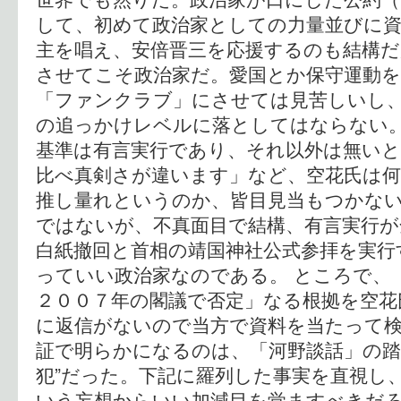
して、初めて政治家としての力量並びに資
主を唱え、安倍晋三を応援するのも結構
させてこそ政治家だ。愛国とか保守運動
「ファンクラブ」にさせては見苦しいし
の追っかけレベルに落としてはならない
基準は有言実行であり、それ以外は無いと
比べ真剣さが違います」など、空花氏は何
推し量れというのか、皆目見当もつかな
ではないが、不真面目で結構、有言実行が
白紙撤回と首相の靖国神社公式参拝を実行
っていい政治家なのである。 ところで、
２００７年の閣議で否定」なる根拠を空花
に返信がないので当方で資料を当たって検
証で明らかになるのは、「河野談話」の踏
犯”だった。下記に羅列した事実を直視し
いう妄想からいい加減目を覚ますべきだろ