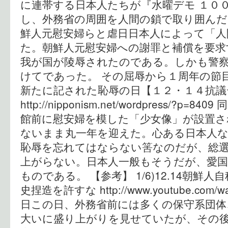
に連帯する日本人たちが『水曜デモ １０
し、外務省の周囲を人間の鎖で取り囲んだ
鮮人元慰安婦らと虐日日本人によって「人
た。朝鮮人元慰安婦への謝罪と補償を要求
我が国が陵辱されたのである。しかも警
けてであった。 その屈辱から１周年の節
新たに記された恥辱の日【１２・１４抗議
http://nipponism.net/wordpress/?
館前に慰安婦を模した「少女像」が設置さ
ないまま丸一年を迎えた。心ある日本人
恥辱を忘れてはならない筈なのだが、総
上がらない。日本人一般もそうだが、愛国
ものである。 【参考】 1/6)12.14朝鮮
史捏造を許すな http://www.youtube.com/wa
日この日、外務省前には多くの保守系団体
大いに盛り上がりを見せていたが、その