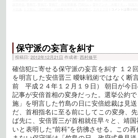
謝罪外交
,
警察庁
,
警視庁
,
警視庁・四谷警察署
,
門前払い
,
雪中アンチ「水曜デモ」
,
韓国大
４抗議
,
１２回も「河野談話」の踏襲を明言した安倍晋三
,
２月２２日
|
コメントは受け付
保守派の妄言を糾す
投稿日:
2012年12月21日
作成者:
西村修平
確信犯に寄せる保守派の妄言を糾す １２
を明言した安倍晋三 曖昧戦術ではなく断
前 平成２４年１２月１９日） 朝日が今
記事が安倍首相の変身だった。選挙公約で
施」を明言した竹島の日に安倍総裁は見送
だ、首相指名に至る前にしてこの変身、
ば先に、安倍晋三が首相就任早々と、靖国
いと表明した“前科”を彷彿させる。この
まない保守派は「竹島の日、政府式典見送