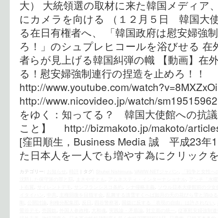
大） 大統領選の取材に来た韓国メディア
にカメラを向ける （１２月５日 韓国大使
る在日有権者へ、 「韓国政府は慰安婦強
ろ！」のシュプレヒコールを浴びせる 在
者らが見上げる韓国糾弾の幟 【動画】在
る！慰安婦強制連行の捏造を止めろ！！ y
http://www.youtube.com/watch?v=
http://www.nicovideo.jp/watch/sm1
をゆく：知ってる？ 韓国大使館への抗
こと】 http://bizmakoto.jp/makoto/article
[窪田順生，Business Media 誠 平成23
た日本人を一人でも増やす為にクリック
カテゴリー:
お知らせ
,
時評
|
タグ:
Shuhei Nishimura
,
VAWW-NETジャパン
,
「戦争と女性へ
沈黙した保守派の罪と罰
,
まきやすとも
,
アムネスティ・インターナショナル
,
アンチ「水曜
ト右翼
,
サイレントデモ
,
サンフランシスコ条約
,
シナ侵略主義
,
ソウル日本大使館前の少女
イタイハン
,
中共
,
主権回復を目指す会
,
乱舞する淡雪すくへば如月の天の花びら雫と消ゆる
剛
,
公開討論
,
利権分配集団
,
反日
,
四谷警察署
,
国益に反する「表現の自由」は許されない
,
鶯谷デモ
,
売国奴
,
外国人参政権
,
大和魂
,
実践論・矛盾論
,
対立面の統一
,
従軍慰安婦強制連