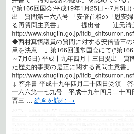
(*第166回国会:平成19年1月25日～7月5
出 質問第一六八号 「安倍首相の「慰安
る再質問主意書」 提出者 辻元清
http://www.shugiin.go.jp/itdb_shitsumon.n
◆西村真悟議員の質問に対する安倍晋三の
承を決意 ↓ 第166回通常国会にて(*第166
～7月5日) 平成十九年四月十三日提出 質
た歴史的事実の是正に関する質問主意書
http://www.shugiin.go.jp/itdb_shitsumon.n
↓ 答弁書 平成十九年四月二十四日受領 
一六六第一七九号 平成十九年四月二十四
晋三 …
続きを読む
→
カテゴリー:
お知らせ
,
時評
|
タグ:
KKRによるシナ大使館への領土売却
,
Shuhei Nishimura
,
ットワーク
,
「河野談話」の踏襲
,
『女性国際戦犯法廷』に沈黙した保守派の罪と罰
,
つくる
曜デモ」
,
アンチ「水曜デモ」行動会議
,
カルト保守
,
サンフランシスコ条約
,
シナ侵略主義
守
,
保守派の妄言を糾す
,
偽善
,
児島謙剛
,
利権分配集団
,
創価学会公明党
,
四谷警察署
,
国会
晋三
,
安倍自民党応援団
,
安全保障
,
対馬
,
尖閣諸島
,
従軍慰安婦
,
性奴隷制度
,
愛国
,
愛国詐欺