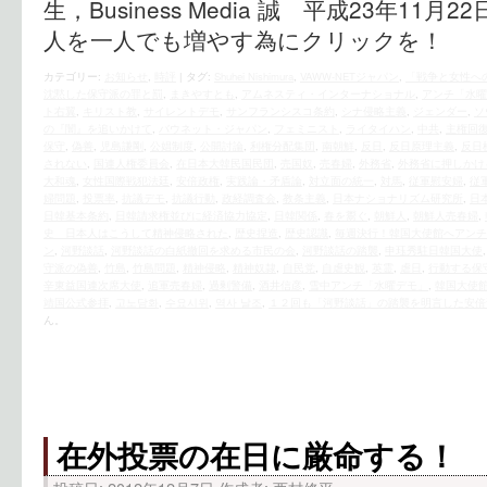
生，Business Media 誠 平成23年11
人を一人でも増やす為にクリックを！
カテゴリー:
お知らせ
,
時評
|
タグ:
Shuhei Nishimura
,
VAWW-NETジャパン
,
「戦争と女性へ
沈黙した保守派の罪と罰
,
まきやすとも
,
アムネスティ・インターナショナル
,
アンチ「水曜
ト右翼
,
キリスト教
,
サイレントデモ
,
サンフランシスコ条約
,
シナ侵略主義
,
ジェンダー
,
ソ
の『闇』を追いかけて
,
バウネット・ジャパン
,
フェミニスト
,
ライタイハン
,
中共
,
主権回
保守
,
偽善
,
児島謙剛
,
公娼制度
,
公開討論
,
利権分配集団
,
南朝鮮
,
反日
,
反日原理主義
,
反日
されない
,
国連人権委員会
,
在日本大韓民国民団
,
売国奴
,
売春婦
,
外務省
,
外務省に押しかけ
大和魂
,
女性国際戦犯法廷
,
安倍政権
,
実践論・矛盾論
,
対立面の統一
,
対馬
,
従軍慰安婦
,
従
婦問題
,
投票率
,
抗議デモ
,
抗議行動
,
政経調査会
,
教条主義
,
日本ナショナリズム研究所
,
日
日韓基本条約
,
日韓請求権並びに経済協力協定
,
日韓関係
,
春を鬻ぐ
,
朝鮮人
,
朝鮮人売春婦
,
史 日本人はこうして精神侵略された
,
歴史捏造
,
歴史認識
,
毎週決行！韓国大使館へアンチ
ン
,
河野談話
,
河野談話の白紙撤回を求める市民の会
,
河野談話の踏襲
,
申珏秀駐日韓国大使
守派の偽善
,
竹島
,
竹島問題
,
精神侵略
,
精神奴隷
,
自民党
,
自虐史観
,
英霊
,
虐日
,
行動する保
辛東益国連次席大使
,
追軍売春婦
,
過剰警備
,
酒井信彦
,
雪中アンチ「水曜デモ」
,
韓国大使
靖国公式参拝
,
고노담화
,
수요시위
,
역사 날조
,
１２回も「河野談話」の踏襲を明言した安倍
ん。
在外投票の在日に厳命する！