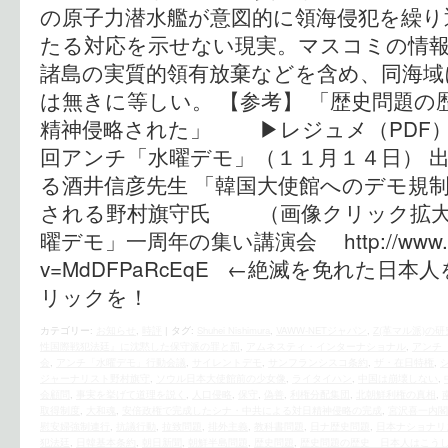
の原子力潜水艦が意図的に領海侵犯を繰り
たる対応を示せない現実。マスコミの情
諸島の実質的領有放棄などを含め、同海域
は無きに等しい。 【参考】 「歴史問題の
精神侵略された」 ▶レジュメ（PDF）
回アンチ「水曜デモ」（１１月１４日） 
る酒井信彦先生 「韓国大使館へのデモ規制
される野村旗守氏 （画像クリック拡大
曜デモ」一周年の集い講演会 http://www.yout
v=MdDFPaRcEqE ←絶滅を免れた日
リックを！
カテゴリー:
お知らせ
,
時評
|
タグ:
Shuhei Nishimura
,
VAWW-NETジャパン
,
Z(革マル派)の研
性国際戦犯法廷』に沈黙した保守派の罪と罰
,
アムネスティ・インターナショナル
,
アンチ
会
,
アンチ「水曜デモ」行動会議
,
サイレントデモ
,
サンフランシスコ条約
,
ザ・在日特権
,
ジャーナリスト野村旗守
,
ソウル日本大使館前の少女像
,
ライタイハン
,
中国は崩壊しない
,
会顧問
,
事実を挙げて道理を説く
,
人口侵略
,
保守
,
偽善
,
利権分配集団
,
北朝鮮利権の真相
,
取得制度
,
大和魂
,
安倍政権で完成したシナ・中共による対日精神侵略の完成
,
宮沢喜一内閣
慰安婦強制連行
,
抗議行動
,
拉致問題
,
排外主義
,
教科書問題
,
日ナ歴史問題
,
日本ナショナリ
犯法廷
,
日韓基本条約
,
朝日新聞
,
朝鮮半島問題
,
歴史問題
,
歴史問題の歴史 日本人はこう