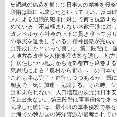
史認識の偽造を通して日本人の精神を侵略
段階は既に完成したといって良い。反日
人による組織的犯罪に対して何ら抗議すら
めている。不当極まりない内政干渉に対
政レベルから社会の上下に貫き渡ってお
の事実を証明している。精神侵略が完成す
は完成したといって良い。 第二段階は、
人地方参政権や人権擁護法案を通し、地方
に居住しつつ地方から近郊都市を席巻する
東思想による「農村から都市へ」の日本で
これも半ば完了・進行しつつあるが、既に
制度で一気に加速・完成する。その時、シ
は抑えられない。人口増殖の次元は日米安
阻止出来ない。 第三段階は軍事侵略であ
完成した暁には、最小限の軍事侵攻で事を
ナ海での我が国の海洋資源が簒奪されて