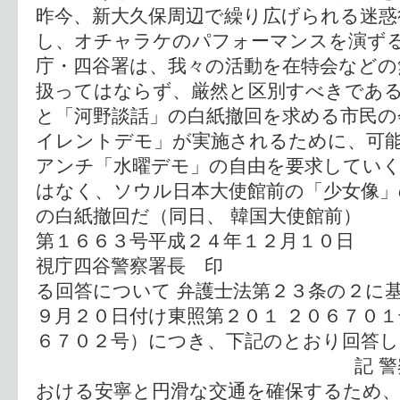
昨今、新大久保周辺で繰り広げられる迷惑
し、オチャラケのパフォーマンスを演ず
庁・四谷署は、我々の活動を在特会などの
扱ってはならず、厳然と区別すべきである
と「河野談話」の白紙撤回を求める市民の
イレントデモ」が実施されるために、可
アンチ「水曜デモ」の自由を要求していく
はなく、ソウル日本大使館前の「少女像」
の白紙撤回だ（同日、 韓国大使館前） 以
第１６６３号平成２４年１２月１０日 
視庁四谷警察署長 印
る回答について 弁護士法第２３条の２に
９月２０日付け東照第２０１ ２０６７０
６７０２号）につき、下記のとおり回答し
記 警察は、韓国
おける安寧と円滑な交通を確保するため、