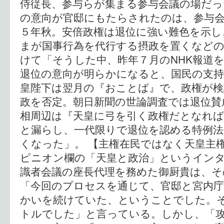
侍従長、参与らが集まる参与会議の場だっ
の意向が官邸にもたらされたのは、参与
５年秋。安倍政権は退位に強い難色を示し
まが国事行為を代行する摂政を置くなどの
けて「そうした中、昨年７月のNHK報道
退位の意向が明らかになると、国民の支
皇陛下は翌月の『おことば』で、政権が検
政を否定。朝日新聞の世論調査では退位賛
相周辺は『天皇に弓を引く政権だとなれ
と漏らし、一代限りで退位を認める特例
くなった」。 【主権在民ではなく天皇主
ピニオン欄の「天皇と政治」というイン
識者会議の座長代理を務めた御厨貴は、そ
「今回のプロセスを通じて、官邸と宮内
かいを続けていた、ということでした。
トルでした」と言っている。しかし、「