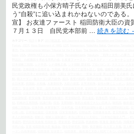
民党政権も小保方晴子氏ならぬ稲田朋美氏
う“自殺”に追い込まれかねないのである。
宣】 お友達ファースト 稲田防衛大臣の資
７月１３日 自民党本部前 …
続きを読む
カテゴリー:
時評
|
タグ:
2017都議選
,
anti-Japanese propaganda
,
Deception and Diplomacy: T
Forces
,
JSDF
,
Kono Statement of 1993
,
LDP
,
Niopponism
,
Nobuhiko Sakai
,
Operation Tomodachi
事件
,
The International Military Tribunal for the Far East
,
The Society to Seek Restoration of Sove
base
,
USA
,
VAWW-NETジャパン
,
WW2
,
Yamatodamashii
,
Yasukuni
,
「戦争と女性への暴力」
野談話」白紙撤回を求める市民の会
,
お友達ファースト
,
アムネスティ・インターナショナ
日本侵略三段階
,
シナ中共
,
シナ侵略主義
,
シナ朝鮮 歴史戦
,
プロパガンダ
,
マスゴミ
,
メガ
権回復
,
主権回復を目指す会
,
九段線
,
事実を挙げて道理を説く
,
侵略
,
侵略性の根本にある
別の朝日的思考と精神構造
,
偽善
,
入閣は 保守が操の 一里塚 女は妾 男は去勢
,
公式参拝
,
共
鮮
,
南スーダン
,
南スーダン武力紛争
,
反日
,
名誉の戦死
,
国民の生命、財産、安全且つ国家
在日米軍
,
売国奴
,
大和魂
,
大東亜戦争
,
大臣の資質
,
太平洋戦争
,
女性が輝くニッポン
,
女性
倍晋三
,
安全保障
,
安部・自民党政権
,
安部政権支持率
,
定例街宣 自民党本部前
,
対日歴史捏
井芳樹
,
小保方氏指導する立場、論文疑惑解明に影響 笹井氏
,
小泉元首相もビックリ
,
小泉
性奴隷制度
,
慰安婦像
,
慰安婦強制連行
,
慰安婦財団
,
憲法違反
,
戦争犯罪
,
戦後レジーム
,
戦
犯
,
戦略的互恵関係
,
抗議行動
,
捏造
,
支那朝鮮
,
敗戦を総括できない日本人
,
敗戦国
,
敵前逃
侵略三段階論
,
日本列島 米軍管制下
,
日本民族
,
日本軍性奴隷制を裁く女性国際戦犯法廷
,
日
の奇っ怪
,
日米地位協定
,
日米安保
,
日米安保条約
,
日韓合意
,
日韓基本合意
,
普天間基地
,
有
本人の精神構造
,
朝鮮人
,
朝鮮人強制連行
,
本当は憲法より大切な「日米地位協定入門」
,
村
事裁判
,
歴代自民党政権 売国外交
,
歴史捏造
,
歴史認識
,
民族精神
,
民進党 蓮舫代表
,
沖縄米
市民の会
,
災害 稲田防衛大臣 勉強会
,
理化学研究所
,
理研
,
発言撤回
,
白人至上主義
,
百人斬
ーダン自衛隊視察
,
稲田朋美 安倍晋三
,
稲田朋美、敵前逃亡大臣と戦死できない自衛隊員の