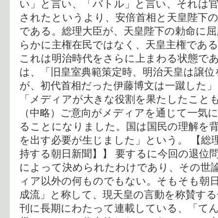
い」と言い、「バトル」と言い、それは
されたというより、安倍首相と天皇陛下
である。総理大臣が、天皇陛下の勅命に屈
らかに主権在民ではなく、天皇主権であ
これは明治時代をさらに上まわる状態で
は、「旧皇室典範策定時、明治天皇は譲位
が、初代首相だった伊藤博文は一蹴した」
「メディアが大きな役割を果たしたこと
（中略）ご意向がメディアを通じて一気
ることになりました。国は国民の理解を
を出す必要が生じました」という。 【総
持する朝日新聞】】 要するに今回の退位
によって決められたわけであり、その世
ィア以外の何ものでもない。そもそも朝
成流」と称して、現天皇の言動を称賛する
刊に長期にわたって連載している、「て