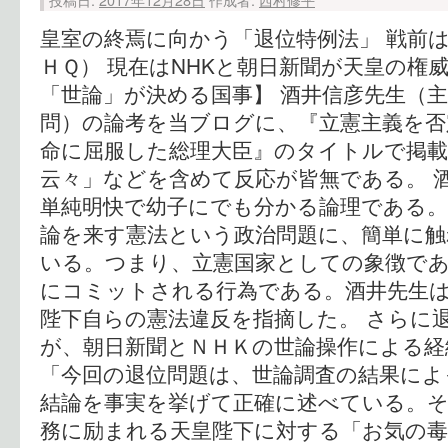
皇室の終焉に向かう「退位特例法」 戦前
ＨＱ） 現在はNHKと朝日新聞が天皇の権
「世論」が決める国事】 酒井信彦先生（
問）の論考を当ブログに、『立憲主義を否
命に屈服した総理大臣』のタイトルで掲
云々」などを含めて反応が皆無である。 
単純明快で幼子にでも分かる論理である。
論を来す憲法という政治問題に、簡単に
いる。つまり、立憲国家としての象徴で
にコミットされる行為である。酒井先生は
陛下自らの憲法違反を指摘した。 さらに
が、朝日新聞とＮＨＫの世論操作による経
「今回の退位問題は、世論調査の結果によ
結論を事実を挙げて正確に述べている。
務に励まれる天皇陛下に対する「お気の