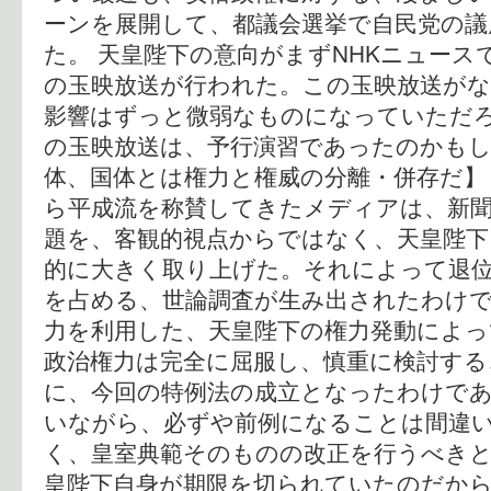
ーンを展開して、都議会選挙で自民党の議
た。 天皇陛下の意向がまずNHKニュース
の玉映放送が行われた。この玉映放送が
影響はずっと微弱なものになっていただ
の玉映放送は、予行演習であったのかもし
体、国体とは権力と権威の分離・併存だ】
ら平成流を称賛してきたメディアは、新
題を、客観的視点からではなく、天皇陛下
的に大きく取り上げた。それによって退
を占める、世論調査が生み出されたわけで
力を利用した、天皇陛下の権力発動によっ
政治権力は完全に屈服し、慎重に検討する
に、今回の特例法の成立となったわけで
いながら、必ずや前例になることは間違
く、皇室典範そのものの改正を行うべき
皇陛下自身が期限を切られていたのだか