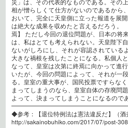
災」は、その代表的なものである。その上
相が憎らしくて仕方がないのであるから
おいて、完全に天皇側に立った報道を展
は絶大な成果を収めたと言えるだろう。 
焉】 ただし今回の退位問題が、日本の将
は、私はとても考えられない。天皇陛下自
ないがしろにし、それが容認されている
大きな禍根を残したことになる。私個人
なって、皇室は次第に終焉に向かって進
いたが、今回の問題によって、それが一
る。皇室の重大事が、国民投票ですらなく
まってしまうのなら、皇室自体の存廃問題
よって、決まってしまうことになるので
━━━━━━━━━━━━━━━━━━
◆参考：【退位特例法は憲法違反だ
http://sakainobuhiko.com/2017/07/post-308