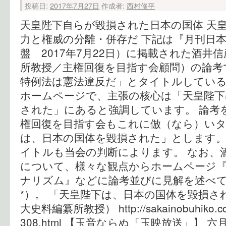
投稿日:
2017年7月27日
作成者:
西村修平
天皇陛下自らが毀損された日本の国体 天皇
力と権威の分離・併存だ 下記は『月刊日本』
盤 2017年7月22日）に掲載された酒井
所教授／主権回復を目指す会顧問）の論考
特例法は憲法違反だ」とタイトルしてい
ホームページで、主張の核心は「天皇陛下
された」にあると強調しています。 論考
権回復を目指す会もこれに倣（なら）い
は、日本の国体を毀損された」とします
イトルも当会の判断によります。 なお、
について、様々な観点からホームページ
ナリズム』などに論考並びに見解を述べ
*）。 「天皇陛下は、日本の国体を毀損さ
大史料編纂所教授） http://sakainobuhiko.com
308.html 【玉音ならぬ「玉映放送」】