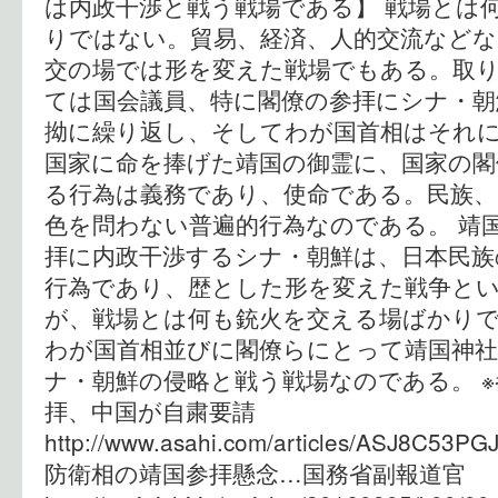
は内政干渉と戦う戦場である】 戦場とは
りではない。貿易、経済、人的交流など
交の場では形を変えた戦場でもある。取
ては国会議員、特に閣僚の参拝にシナ・朝
拗に繰り返し、そしてわが国首相はそれ
国家に命を捧げた靖国の御霊に、国家の閣
る行為は義務であり、使命である。民族、
色を問わない普遍的行為なのである。 靖
拝に内政干渉するシナ・朝鮮は、日本民族
行為であり、歴とした形を変えた戦争と
が、戦場とは何も銃火を交える場ばかり
わが国首相並びに閣僚らにとって靖国神
ナ・朝鮮の侵略と戦う戦場なのである。 ※
拝、中国が自粛要請
http://www.asahi.com/articles/ASJ8C53
防衛相の靖国参拝懸念…国務省副報道