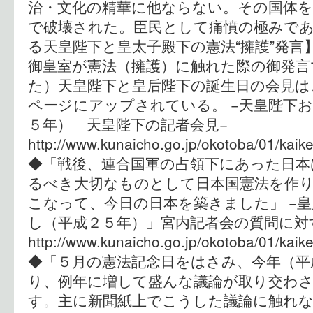
治・文化の精華に他ならない。その国体を
で破壊された。臣民として痛憤の極みであ
る天皇陛下と皇太子殿下の憲法“擁護”発言
御皇室が憲法（擁護）に触れた際の御発言
た）天皇陛下と皇后陛下の誕生日の会見は
ページにアップされている。 −天皇陛下
５年） 天皇陛下の記者会見−
http://www.kunaicho.go.jp/okotoba/01/kaik
◆「戦後、連合国軍の占領下にあった日本
るべき大切なものとして日本国憲法を作
こなって、今日の日本を築きました」 −
し（平成２５年）」宮内記者会の質問に対
http://www.kunaicho.go.jp/okotoba/01/kaik
◆「５月の憲法記念日をはさみ、今年（平
り、例年に増して盛んな議論が取り交わ
す。主に新聞紙上でこうした議論に触れ