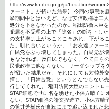
http://www.kantei.go.jp/jp/headline/w
ァースト」が招いた結果】 今回の事態を
挙期間中とはいえど、なぜ安倍政権は二人
処分を下さなかったのか。稲田防衛大臣を
党届を不受理の上で「除名」の断を下した
の支持率は上がることこそあれ、下がる
た。馴れ合いというか、「お友達ファー
自民党をぶっ壊してしまった。自民党が
もなければ、反自民でもなく、全て自ら
民党政権に他ならない。 リーダシップを
が招いた結果だが、それにしても対韓外
揮し、「日韓合意」というとんでもない
行してくれた。 稲田防衛大臣のコントロ
STAP細胞で世に名を馳せた小保方晴子
ない。STAP細胞の論文捏造で、小保方晴
の笹井芳樹氏が自殺にまで追い込まれた悲