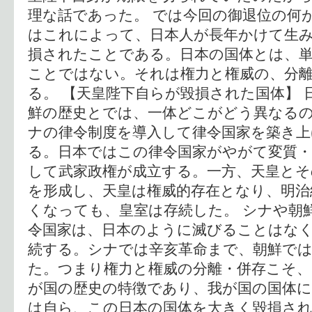
理な話であった。 では今回の御退位の何
はこれによって、日本人が長年かけて生
損されたことである。日本の国体とは、
ことではない。それは権力と権威の、分
る。 【天皇陛下自らが毀損された国体】 
鮮の歴史とでは、一体どこがどう異なる
ナの律令制度を導入して律令国家を築き
る。日本ではこの律令国家がやがて変質・
して武家政権が成立する。一方、天皇とそ
を形成し、天皇は権威的存在となり、明治
くなっても、皇室は存続した。 シナや朝
令国家は、日本のように滅びることはな
続する。シナでは辛亥革命まで、朝鮮では
た。つまり権力と権威の分離・併存こそ、
が国の歴史の特徴であり、我が国の国体に
は自ら、この日本の国体を大きく毀損され