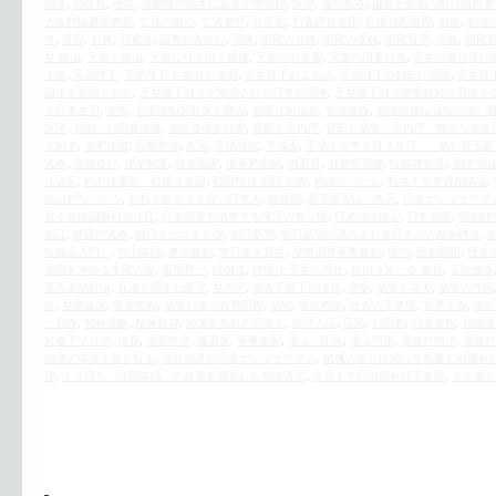
信彦
,
侍従長
,
侵略
,
侵略性の根本にある中華思想
,
保守
,
偏向報道
,
偏見と差別の朝日的思考
大史料編纂所教授
,
公務の縮小
,
公式参拝
,
共産党
,
利害調整集団
,
利権分配集団
,
勅命
,
勅命
年
,
反日
,
右翼
,
回避策
,
国事行為代行
,
国体
,
国民の共感
,
国民の支持
,
国民投票
,
国益
,
國民
皇 政治
,
天皇と政治
,
天皇に弓を引く政権
,
天皇のお言葉
,
天皇の国事行為
,
天皇の退位等に
主権
,
天皇陛下
,
天皇陛下 お気持ち表明
,
天皇陛下おことば
,
天皇陛下の勅命に屈服
,
天皇陛
国体を毀損された
,
天皇陛下自らが毀損された日本の国体
,
天皇陛下自ら皇室典範や憲法を
そ日本文明
,
安保
,
安保法制反対派が容認
,
安保法制成立
,
安倍政権
,
安倍政権は退位に強い
保障
,
安部・自民党政権
,
安部政権支持率
,
官邸と宮内庁
,
官邸と皇室・宮内庁 静かなる攻
を糾す
,
尖閣諸島
,
屈服外交
,
左翼
,
平成時代
,
平成流
,
平成１８年９月３０日 「悠仁親王殿
式微
,
強制連行
,
律令制度
,
律令国家
,
従軍慰安婦
,
御厨貴
,
御皇室関連
,
性奴隷制度
,
感情 世
法違反
,
戦前は軍部、戦後は米国
,
戦国時代 朝廷 式微
,
戦後レジーム
,
戦後７０年首相談話
,
政治的なバトル
,
敗戦を総括できない日本人
,
敗戦国
,
新天皇即位・改元
,
日本ナショナリズ
裁く女性国際戦犯法廷
,
日米同盟を信奉する保守の奇っ怪
,
日米地位協定
,
日米安保
,
明治時
朝廷
,
朝廷の式微
,
朝日オピニオン欄
,
朝日新聞
,
朝日新聞に踊らされる日本人の精神構造
,
位協定入門」
,
村山談話
,
東京裁判
,
東日本大震災
,
極東国際軍事裁判
,
権力
,
歴史問題
,
歴史
撤回を求める市民の会
,
渡部昇一
,
特例法
,
特例法 天皇の廃止
,
特例法第一条 趣旨
,
玉映放送
系天皇絶対論
,
異論を唱えた保守
,
皇太子
,
皇太子殿下に諫言
,
皇室
,
皇室と震災
,
皇室の終焉
任
,
皇室会議
,
皇室典範
,
皇室自体の存廃問題
,
皇統
,
皇統断絶
,
社会の不条理
,
立憲主義
,
米中
一戦線
,
精神侵略
,
精神奴隷
,
絶滅を免れた日本人
,
総理大臣
,
臣民
,
自民党
,
自虐史観
,
自衛隊
村修平ブログ
,
諸君
,
謝罪外交
,
護憲派
,
軍事支配
,
退位・即位
,
退位問題
,
退位特例法
,
退位特
信彦の偽善主義を斬る
,
酒井信彦の日本ナショナリズム
,
鎮魂の祈りは絶へず幾夏も靖國神
題
,
１２回も「河野談話」の踏襲を明言した安倍晋三
,
８月１５日靖国神社不参拝
,
８０歳を