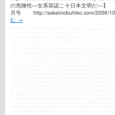
の危険性—女系容認こそ日本文明だ—】
月号 http://sakainobuhiko.com/2006/10/
む
→
カテゴリー:
時評
|
タグ:
2017東京都議会議員選挙
,
2017都議選
,
anti-Japanese propaganda
,
Ko
Nobuhiko Sakai
,
Shuhei Nishimura
,
The International Military Tribunal for the Far East
,
The Societ
パン
,
WW2
,
Yamatodamashii
,
Yasukuni
,
「戦争と女性への暴力」日本ネットワーク
,
「河野談
ティ・インターナショナル
,
サンフランシスコ講和条約
,
シナによる日本侵略三段階
,
シナ中
鮮 歴史戦
,
シナ朝鮮律令制度
,
ネガティブ・キャンペーン
,
プロパガンダ
,
マスコミ
,
マスコ
洋侵略
,
中央集権
,
中華思想
,
主権回復
,
主権回復を目指す会
,
主権回復を目指す会顧問
,
事実
思想
,
保守
,
偏向報道
,
偏見と差別の朝日的思考と精神構造
,
偽善
,
元東大史料編纂所教授
,
公
反日
,
国体
,
国民の共感
,
国民投票
,
国益
,
國民新聞
,
売国奴
,
大和魂
,
大東亜戦争
,
天皇
,
天皇 
デオメッセージ
,
天皇陛下
,
天皇陛下 お気持ち表明
,
天皇陛下おことば
,
天皇陛下お言葉
,
天
れた
,
天皇陛下自らが毀損された日本の国体
,
女性国際戦犯法廷
,
女系天皇
,
女系天皇こそ日
制成立
,
安倍政権
,
安倍晋三
,
安全保障
,
安部・自民党政権
,
安部政権支持率
,
対日歴史捏造
,
国家
,
従軍慰安婦
,
御皇室関連
,
性奴隷制度
,
慰安婦像
,
慰安婦強制連行
,
慶事のお振る舞い
,
ム
,
戦後７０年首相談話
,
戦犯
,
抗議行動
,
捏造
,
支那朝鮮
,
政府への権力発動
,
敗戦を総括で
三段階論
,
日本民族
,
日本軍性奴隷制を裁く女性国際戦犯法廷
,
日米同盟を信奉する保守の奇
日本羅針盤
,
朝廷
,
朝廷の式微
,
朝日新聞
,
朝日新聞に踊らされる日本人の精神構造
,
朝鮮人
,
協定入門」
,
村山談話
,
東京裁判
,
東日本大震災 玉映放送
,
松井やより
,
極東国際軍事裁判
,
話
,
河野談話の白紙撤回を求める市民の会
,
特例法
,
特例法第一条 趣旨
,
玉映放送
,
玉音放送
室
,
皇室の言論責任
,
皇室典範
,
皇統
,
皇統断絶
,
社会の不条理
,
立憲主義
,
米中は侵略の“同盟
網
,
米中韓が結託する反日統一戦線
,
米国の戦争犯罪に時効はない
,
精神侵略
,
精神奴隷
,
絶
日偽善に狂う朝日新聞
,
血税１００億円シナODA
,
西村修平
,
西村修平ブログ
,
西沙諸島
,
親
違反だ
,
都議選惨敗
,
酒井信彦
,
酒井信彦の日本ナショナリズム
,
鎮魂の祈りは絶へず幾夏も
領土問題
,
領海侵犯
,
領海侵略
,
１２回も「河野談話」の踏襲を明言した安倍晋三
,
８月１５