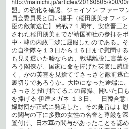
http://mainichi.jp/articles/20160805/k0
盟」の強化を確認、ジェイソン ファーマン
員会委員長と固い握手（稲田朋美オフィシ
臣の敵前逃亡】 終戦７１周年、安倍晋三
された稲田朋美までが靖国神社の参拝を
中・韓の内政干渉に屈服したのである。
の自衛隊を１３日から１６日まで慰問す
も見え透いた嘘ならぬ、戦場離脱に言葉を
ろう閣僚が、国家に命を捧げた英霊に感
く、かの英霊を見捨ててさっさと敵前逃
裏切りであろうか。大臣になった途端に
さっさと投げ捨てるこの節操、開いた口も
を捧げる 伊達メガネ １３日、「日韓合
婦財団が正式に発足した。その趣旨は↓ 
の関与の下に多数の女性の名誉と尊厳を深
置付け、日本軍の関与があったことを認め