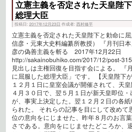
立憲主義を否定された天皇陛
総理大臣
投稿日:
2017年12月23日
作成者:
西村修平
立憲主義を否定された天皇陛下と勅命に屈
信彦・元東大史料編纂所教授） 『月刊日本』
彦の偽善主義を斬る 2017年12月22日
http://sakainobuhiko.com/2017/12/pos
見出しは主権回復を目指す会による。 『
に屈服した総理大臣」です。 【天皇陛下
１２月１日に皇室会議が開催されて、天皇
４月３０日で、翌５月１日が新天皇即位・
が、事実上決定した。翌１２月２日の各紙
られた。 それらの記事を目にして改めて
位の意向をにじませた、昨年８月のお言
さである。意向をにじませたどころか、