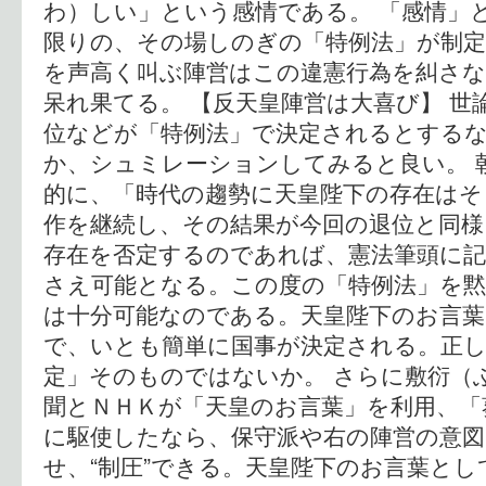
わ）しい」という感情である。 「感情」
限りの、その場しのぎの「特例法」が制定
を声高く叫ぶ陣営はこの違憲行為を糾さ
呆れ果てる。 【反天皇陣営は大喜び】 世
位などが「特例法」で決定されるとする
か、シュミレーションしてみると良い。 
的に、「時代の趨勢に天皇陛下の存在はそ
作を継続し、その結果が今回の退位と同様
存在を否定するのであれば、憲法筆頭に記
さえ可能となる。この度の「特例法」を
は十分可能なのである。天皇陛下のお言
で、いとも簡単に国事が決定される。正し
定」そのものではないか。 さらに敷衍（
聞とＮＨＫが「天皇のお言葉」を利用、「
に駆使したなら、保守派や右の陣営の意図
せ、“制圧”できる。天皇陛下のお言葉とし