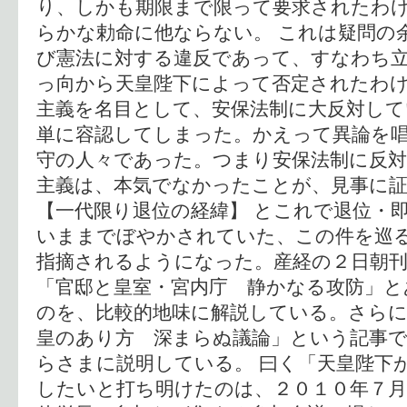
り、しかも期限まで限って要求されたわ
らかな勅命に他ならない。 これは疑問の
び憲法に対する違反であって、すなわち
っ向から天皇陛下によって否定されたわ
主義を名目として、安保法制に大反対して
単に容認してしまった。かえって異論を
守の人々であった。つまり安保法制に反
主義は、本気でなかったことが、見事に
【一代限り退位の経緯】 とこれで退位・
いままでぼやかされていた、この件を巡
指摘されるようになった。産経の２日朝
「官邸と皇室・宮内庁 静かなる攻防」と
のを、比較的地味に解説している。さらに
皇のあり方 深まらぬ議論」という記事
らさまに説明している。 曰く「天皇陛下
したいと打ち明けたのは、２０１０年７月