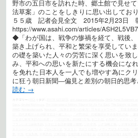
野市の五日市を訪れた時、郷土館で見せて
法草案」のことをしきりに思い出しており
５５歳 記者会見全文 2015年2月23日 
https://www.asahi.com/articles/ASH2L5VB
◆「わが国は、戦争の惨禍を経て、戦後、
築き上げられ、平和と繁栄を享受していま
の礎を築いた人々の労苦に深く思いを致
み、平和への思いを新たにする機会になれ
を免れた日本人を一人でも増やす為にクリッ
に狂う朝日新聞―偏見と差別の朝日的思考
読む
→
カテゴリー:
時評
|
タグ:
2017年12月22日
,
anti-Japanese propaganda
,
GHQ
,
Kono Statement of
Sakai
,
Shuhei Nishimura
,
The International Military Tribunal for the Far East
,
The Society to Seek 
WW2
,
Yamatodamashii
,
Yasukuni
,
「戦争と女性への暴力」日本ネットワーク
,
「旧皇室典範
が、初代首相だった伊藤博文は一蹴した」
,
「河野談話」白紙撤回を求める市民の会
,
「象
じませた昨年８月のお言葉」
,
『月刊日本』2018年1月号
,
おことば
,
お気持ち
,
たたかい
,
て
フランシスコ講和条約
,
シナによる日本侵略三段階
,
シナ中共
,
シナ侵略主義
,
シナ律令制度
キャンペーン
,
バトル
,
プロパガンダ
,
マスコミ
,
マスコミ権力
,
メディアが大きな役割
,
一瀉
査
,
中共
,
中央集権
,
中華思想
,
主権回復
,
主権回復を目指す会
,
主権回復を目指す会顧問
,
主