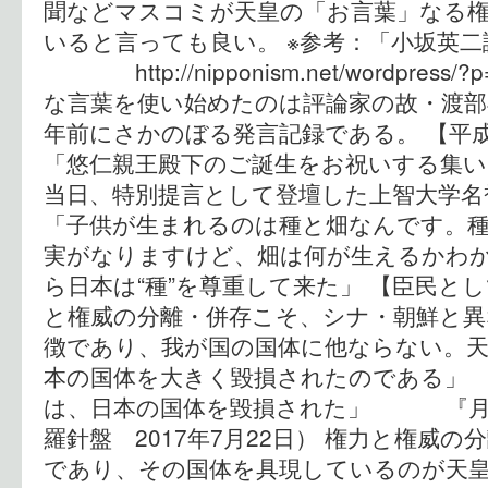
聞などマスコミが天皇の「お言葉」なる
いると言っても良い。 ※参考：「小坂英
http://nipponism.net/wordpres
な言葉を使い始めたのは評論家の故・渡部
年前にさかのぼる発言記録である。 【
「悠仁親王殿下のご誕生をお祝いする集い
当日、特別提言として登壇した上智大学名
「子供が生まれるのは種と畑なんです。
実がなりますけど、畑は何が生えるかわ
ら日本は“種”を尊重して来た」 【臣民と
と権威の分離・併存こそ、シナ・朝鮮と異
徴であり、我が国の国体に他ならない。
本の国体を大きく毀損されたのである」 
は、日本の国体を毀損された」 『月刊
羅針盤 2017年7月22日） 権力と権威
であり、その国体を具現しているのが天