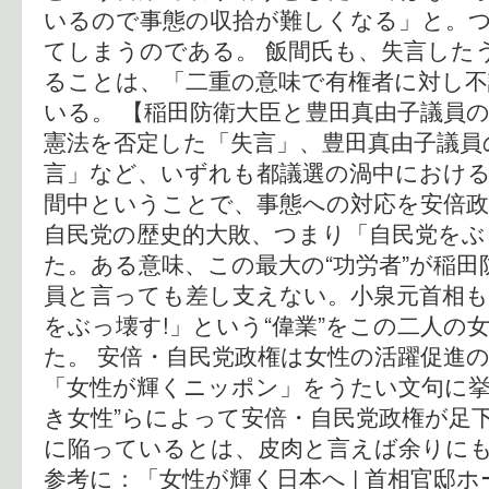
いるので事態の収拾が難しくなる」と。
てしまうのである。 飯間氏も、失言した
ることは、「二重の意味で有権者に対し不
いる。 【稲田防衛大臣と豊田真由子議員の“
憲法を否定した「失言」、豊田真由子議員
言」など、いずれも都議選の渦中におけ
間中ということで、事態への対応を安倍
自民党の歴史的大敗、つまり「自民党をぶ
た。ある意味、この最大の“功労者”が稲田
員と言っても差し支えない。小泉元首相も
をぶっ壊す!」という“偉業”をこの二人の
た。 安倍・自民党政権は女性の活躍促進
「女性が輝くニッポン」をうたい文句に挙
き女性”らによって安倍・自民党政権が足
に陥っているとは、皮肉と言えば余りに
参考に：「女性が輝く日本へ | 首相