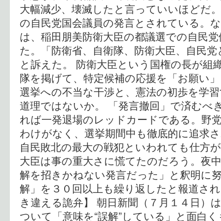
大幅減少、壊滅したと言っていいほどだ。
の自民党国会議員の発言とされている。
は、稲田朋美防衛大臣の都議選での自民党
た。「防衛省、自衛隊、防衛大臣、自民党
と訴えた。 防衛大臣という国権の長が組
隊を掲げて、特定候補の応援を「お願い
選挙への不当な干渉と、憲法の初歩を学習
道理ではないか。 「発言撤回」で済むべ
れば一発退場のレッドカードである。野
わけがなく、選挙期間中も徹底的に追求さ
自民敗北の最大の戦犯といわれても仕方が
大臣は事の重大さに慌てたのだろう。夜中
解を招きかねない発言だった」と釈明に
解」を３０回以上も繰り返したと報道され
き違える詭弁】 朝日新聞（７月１４日）
ついて「意味を“誤解”している」と面白