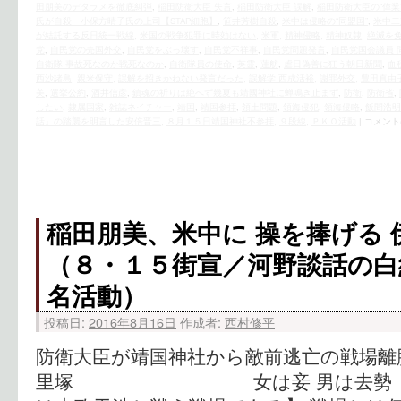
田朋美のデタラメを徹底糾弾
,
稲田防衛大臣 失言
,
稲田防衛大臣 誤解
,
稲田防衛大臣の“偉業
氏が自殺 小保方晴子氏の上司【STAP細胞】
,
笹井芳樹自殺
,
米中は侵略の“同盟国”
,
米中二
が結託する反日統一戦線
,
米国の戦争犯罪に時効はない
,
米軍
,
精神侵略
,
精神奴隷
,
絶滅を
党
,
自民党の売国外交
,
自民党をぶっ壊す
,
自民党不祥事
,
自民党問題発言
,
自民党国会議員 
自衛隊 事故死なのか戦死なのか
,
自衛隊員の使命
,
英霊
,
蓮舫
,
虐日偽善に狂う朝日新聞
,
血
西沙諸島
,
親米保守
,
誤解を招きかねない発言だった
,
誤解学 西成活裕
,
謝罪外交
,
豊田真由
美
,
選挙公約
,
酒井信彦
,
鎮魂の祈りは絶へず幾夏も靖國神社に蝉鳴き止まず
,
防衛
,
防衛省
,
したい
,
隷属国家
,
雑誌ネイチャー
,
靖国
,
靖国参拝
,
領土問題
,
領海侵犯
,
領海侵略
,
飯間浩明
話」の踏襲を明言した安倍晋三
,
８月１５日靖国神社不参拝
,
９段線
,
ＰＫＯ活動
|
コメント
稲田朋美、米中に 操を捧げる 
（８・１５街宣／河野談話の白
名活動）
投稿日:
2016年8月16日
作成者:
西村修平
防衛大臣が靖国神社から敵前逃亡の戦場離脱
里塚 女は妾 男は去勢 【８