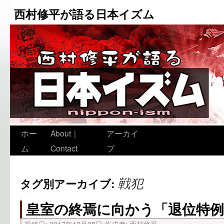
西村修平が語る日本イズム
ホー
About｜
アーカイ
ム
Contact
ブ
戦犯
タグ別アーカイブ:
皇室の終焉に向かう「退位特例
投稿日:
2017年12月28日
作成者:
西村修平