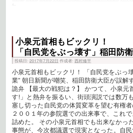
ん。
小泉元首相もビックリ！
「自民党をぶっ壊す」稲田防衛
投稿日:
2017年7月22日
作成者:
西村修平
小泉元首相もビックリ！ 「自民党をぶっ壊
業” 朝日新聞が嘲笑、稲田防衛大臣が誤解す
詭弁 【最大の戦犯は？】 かつて、小泉元
す!」と熱弁を振るい、街頭演説では数万
塞し切った自民党の体質変革を望む有権者
２００１年の参院選での出来事で、これで
詰めた。 その小泉元首相でも出来なかっ
事態が、今次都議選で現実となった。自民