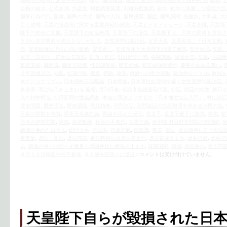
侵略性の根本にある中華思想
,
保守
,
偏向報道
,
偏見と差別の朝日的思考と精神構造
,
偽善
,
公務の縮小
,
公式参拝
,
共産党
,
利害調整集団
,
利権分配集団
,
勅命
,
勅命に屈服した総理大臣
国事行為代行
,
国体
,
国民の共感
,
国民の支持
,
国民投票
,
国益
,
國民新聞
,
売国奴
,
大和魂
,
大
引く政権
,
天皇の退位等に関する皇室典範特例法
,
天皇ビデオメッセージ
,
天皇主権
,
天皇陛
陛下の勅命に屈服
,
天皇陛下の政治利用
,
天皇陛下の退位
,
天皇陛下は、日本の国体を毀損さ
下自ら皇室典範や憲法をないがしろ
,
女性国際戦犯法廷
,
女系天皇
,
女系容認こそ日本文明
,
権
,
安倍政権は退位に強い難色
,
安倍晋三
,
安倍首相と天皇陛下の間で展開
,
安全保障
,
安部
皇室・宮内庁 静かなる攻防
,
宮内庁長官
,
対日歴史捏造
,
尖閣諸島
,
屈服外交
,
左翼
,
平成時
軍慰安婦
,
御厨貴
,
御皇室関連
,
性奴隷制度
,
慰安婦像
,
慰安婦強制連行
,
慶事のお振る舞い
,
０年首相談話
,
戦犯
,
抗議行動
,
捏造
,
摂政
,
攻防
,
政府への権力発動
,
政治的なバトル
,
敗戦を
本ナショナリズム
,
日本侵略三段階論
,
日本民族
,
日本軍性奴隷制を裁く女性国際戦犯法廷
,
米安保
,
明治時代を上まわる 産経
,
月刊日本
,
有識者会議座長代理
,
朝廷
,
朝廷の式微
,
朝日
人の精神構造
,
朝日新聞の世論調査
,
本当は憲法より大切な「日米地位協定入門」
,
村山談話
歴史問題
,
歴史捏造
,
歴史認識
,
民族精神
,
河野談話
,
河野談話の白紙撤回を求める市民の会
,
天皇の言動を称賛
,
男系天皇絶対論
,
異論を唱えた保守
,
皇太子
,
皇太子殿下に諫言
,
皇室
,
皇
自体の存廃問題
,
皇統
,
皇統断絶
,
社会の不条理
,
立憲主義
,
米中韓 対日歴史問題の包囲網
,
絶滅を免れた日本人
,
総理大臣
,
自民党
,
自虐史観
,
自衛隊
,
英霊
,
虐日
,
虐日偽善に狂う朝日
事支配
,
退位・即位
,
退位問題
,
退位特例法は憲法違反だ
,
退位賛成９１％
,
酒井信彦
,
酒井信
ム
,
鎮魂の祈りは絶へず幾夏も靖國神社に蝉鳴き止まず
,
隷属国家
,
靖国
,
靖国参拝
,
領土問
８月１５日靖国神社不参拝
,
８０歳を区切りに退位
|
コメントは受け付けていません。
天皇陛下自らが毀損された日