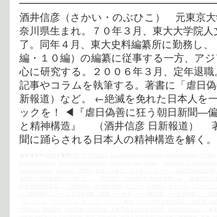
━━━━━━━━━━━━━━━━━━━━
酒井信彦（さかい・のぶひこ） 元東京大
奈川県生まれ。７０年３月、東大大学院人
了。同年４月、東大史料編纂所に勤務し、
編・１０編）の編纂に従事する一方、アジ
心に研究する。２００６年３月、定年退職
記事やコラムを執筆する。著書に「虐日偽
新報道）など。 ←絶滅を免れた日本人を
ックを！ ◀︎『虐日偽善に狂う朝日新聞―
と精神構造』 （酒井信彦 日新報道） 
聞に踊らされる日本人の精神構造を解く。
カテゴリー:
時評
|
タグ:
2017年12月22日
,
anti-Japanese propaganda
,
Kono Statement of 1993
Shuhei Nishimura
,
The International Military Tribunal for the Far East
,
The Society to Seek Restor
Yamatodamashii
,
Yasukuni
,
「戦争と女性への暴力」日本ネットワーク
,
「旧皇室典範策定時
首相だった伊藤博文は一蹴した」
,
「河野談話」白紙撤回を求める市民の会
,
「象徴天皇の
昨年８月のお言葉」
,
『月刊日本』2018年1月号
,
おことば
,
お気持ち
,
たたかい
,
てんでんこ
スコ講和条約
,
シナによる日本侵略三段階
,
シナ中共
,
シナ侵略主義
,
シナ律令制度
,
シナ朝鮮
ーン
,
バトル
,
プロパガンダ
,
マスコミ
,
マスコミ権力
,
メディアが大きな役割
,
一瀉千里に結
中華思想
,
主権回復
,
主権回復を目指す会
,
主権回復を目指す会顧問
,
主権在民ではない
,
事