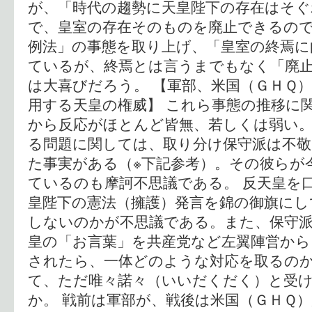
が、「時代の趨勢に天皇陛下の存在はそぐ
で、皇室の存在そのものを廃止できるの
例法」の事態を取り上げ、「皇室の終焉に
ているが、終焉とは言うまでもなく「廃
は大喜びだろう。 【軍部、米国（ＧＨＱ）
用する天皇の権威】 これら事態の推移に
から反応がほとんど皆無、若しくは弱い。
る問題に関しては、取り分け保守派は不
た事実がある（※下記参考）。その彼らが
ているのも摩訶不思議である。 反天皇を
皇陛下の憲法（擁護）発言を錦の御旗にし
しないのかが不思議である。また、保守
皇の「お言葉」を共産党など左翼陣営から
されたら、一体どのような対応を取るの
て、ただ唯々諾々（いいだくだく）と受
か。 戦前は軍部が、戦後は米国（ＧＨＱ）