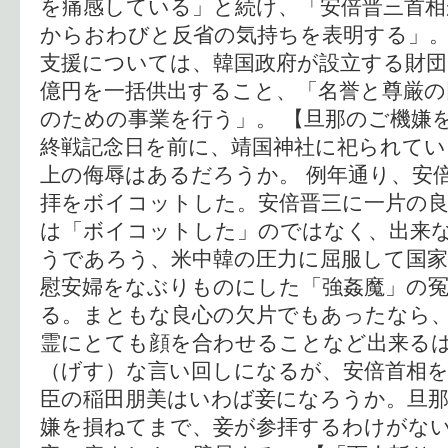
を痛感している」と続け、「安倍晋三首相
からおわびと反省の気持ちを表明する」
支援については、韓国政府が設立する財団
億円を一括供出すること、「名誉と尊厳の
のための事業を行う」。 【旦那のご機嫌を
終戦記念日を前に、靖国神社に祀られてい
上の侮辱はあるだろうか。 例年通り、安
拝をボイコットした。安倍晋三に一片の
は「ボイコットした」のではなく、出来
うであろう、米中韓の圧力に屈服して国
慰安婦をなぶりものにした「強姦魔」の
る。まともな良心の欠片でもあったなら
霊にとても顔を合わせることなど出来るは
（げす）な言い回しになるが、安倍首相
臣の稲田朋美はいわば妾になろうか。旦
嫌を損ねてまで、妾が参拝するわけがな