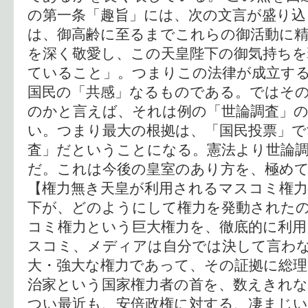
の第一条「趣旨」には、次の文言が盛り込
は、御高齢に至るまでこれらの御活動に
を深く敬愛し、この天皇陛下の御気持ちを
ていること」。つまりこの法律が成立す
国民の「共感」なるものである。ではそ
のかと言えば、それは例の「世論調査」
い。つまり最大の根拠は、「国民投票」で
査」だということになる。憲法より世論
だ。これは今後の皇室のあり方を、極め
【権力無き天皇が利用されるマスコミ権力
下が、どのようにして権力を発動された
コミ権力という巨大権力を、徹底的に利
スコミ、メディアは自分では決して言わ
大・強大な権力であって、その証拠に総理
治家という国家権力者の首を、数えきれ
つい最近も、安倍政権に対する、凄まじ