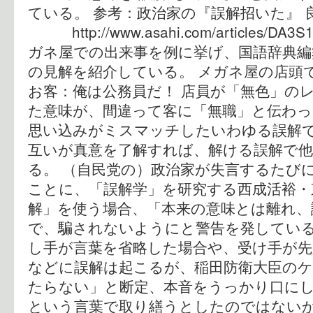
ている。 参考：政治家の『誤解招いた』 
http://www.asahi.com/articles/DA3
ガネ屋での出来事を例に挙げ、国語辞典編
の見解を紹介している。 メガネ屋の店頭
お客：俺は公務員だ！ 店員が「無色」の
た意味が、間違って客に「無職」と伝わ
思い込みがミスマッチしたいわゆる誤解
互いが真意を了解すれば、解ける誤解で
る。 （自民党の）政治家が失言するたび
ことに、「誤解学」を研究する西成活裕・
解」を使う場合、「本来の意味とは離れ、
で、騙されないようにと警告を発している
し手が言葉を省略した場合や、受け手が先
などに誤解は起こるが、稲田防衛大臣の
たらない」と断定、本音をうっかり口に
という言葉で取り繕うとしたのではない