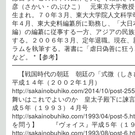
彦（さかい・のぶひこ） 元東京大学教授
生まれ。７０年３月、東大大学院人文科学
年４月、東大史料編纂所に勤務し、「大日
編）の編纂に従事する一方、アジアの民族
する。２００６年３月、定年退職。現在、
ラムを執筆する。著書に「虐日偽善に狂う
など。 *【参考】
━━━━━━━━━━━━━━━━━━━
【戦国時代の朝廷 朝廷の「式微（し
平成１４年（２００２年１月）
http://sakainobuhiko.com/2014/10/p
舞いはこれでよいのか 皇太子殿下に諫
成５年（１９９３）４月号
http://sakainobuhiko.com/1993/04/p
を問う】 『ヴォイス』平成５年（
http://sakainobuhiko.com/1993/08/p