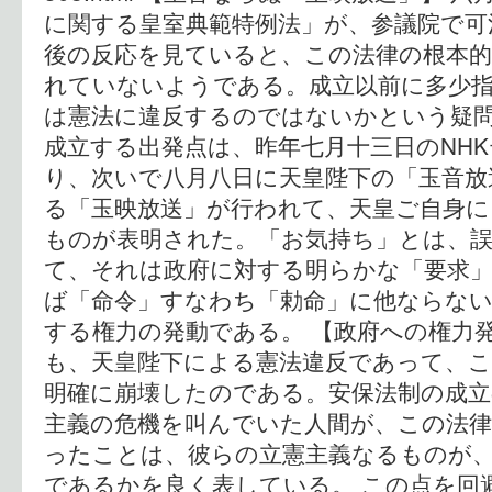
に関する皇室典範特例法」が、参議院で可
後の反応を見ていると、この法律の根本的
れていないようである。成立以前に多少
は憲法に違反するのではないかという疑問
成立する出発点は、昨年七月十三日のNH
り、次いで八月八日に天皇陛下の「玉音放
る「玉映放送」が行われて、天皇ご自身に
ものが表明された。「お気持ち」とは、
て、それは政府に対する明らかな「要求
ば「命令」すなわち「勅命」に他ならな
する権力の発動である。 【政府への権力
も、天皇陛下による憲法違反であって、
明確に崩壊したのである。安保法制の成立
主義の危機を叫んでいた人間が、この法
ったことは、彼らの立憲主義なるものが
であるかを良く表している。 この点を回