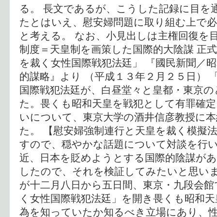
る。 長文であるが、こうした記録に目を
たとはいえ、慰安婦問題に取り組む上で
と考える。 なお、小見出しは主権回復を
制度＝天皇制を画策した国際的大陰謀 正
を裁く女性国際戦犯法廷」 『國民新聞／
的謀略』より （平成１３年２月２５日） 
国際戦犯法廷が、白昼堂々と皇都・東京の
た。畏くも昭和天皇を戦犯として有罪確定
いについて、東京大学の酒井信彦教授に本
た。 【慰安婦強制連行と天皇を裁く模擬法
すので、穏やかな話題について対談を行
近、日本を貶めようとする国際的陰謀が
したので、それを検証してみたいと思い
が十二月八日から五日間、東京・九段会館
く女性国際戦犯法廷」を開き畏くも昭和天
為を知っていたか知るべき立場にあり、