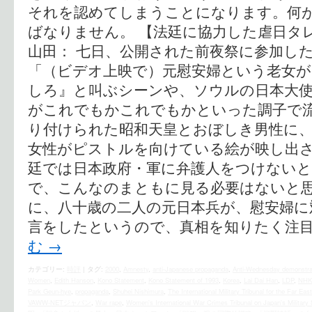
それを認めてしまうことになります。何
ばなりません。 【法廷に協力した虐日タ
山田： 七日、公開された前夜祭に参加し
「（ビデオ上映で）元慰安婦という老女が
しろ』と叫ぶシーンや、ソウルの日本大
がこれでもかこれでもかといった調子で
り付けられた昭和天皇とおぼしき男性に
女性がピストルを向けている絵が映し出
廷では日本政府・軍に弁護人をつけない
で、こんなのまともに見る必要はないと
に、八十歳の二人の元日本兵が、慰安婦に
言をしたというので、真相を知りたく注目
む
→
カテゴリー:
時評
|
タグ:
2000
,
Amnesty
,
anti-Japanese propaganda
,
Anti-Wednesday demonstra
Women
,
Edith Hanson
,
Kono Statement
,
Kono Statement of 1993
,
Korea
,
Lai Dai Han
,
LDP
,
NHK
Park Geun-hye
,
propaganda
,
Shuhei Nishimura
,
The International Military Tribunal for the Far East
VAWW-NETジャパン
,
War rape
,
Women's International War Crimes Tribunal on Japan's Military 