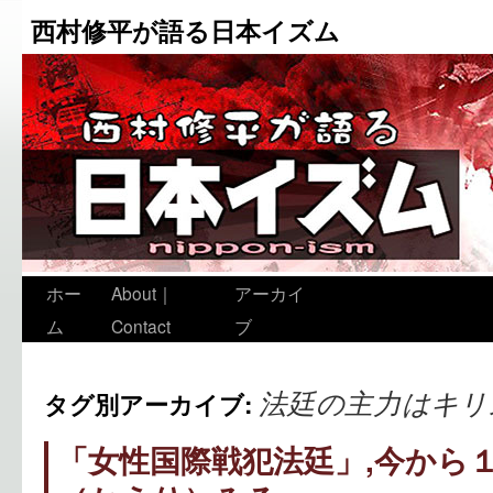
西村修平が語る日本イズム
ホー
About｜
アーカイ
ム
Contact
ブ
法廷の主力はキリ
タグ別アーカイブ:
「女性国際戦犯法廷」,今から