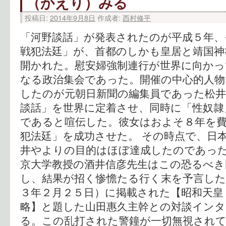
（かえり）みる
投稿日:
2014年9月8日
作成者:
西村修平
「河野談話」が発表されたのが平成５年、
戦犯法廷」が、首都のしかも皇居と靖国神
開かれた。慰安婦強制連行が世界に向かっ
なる政治集会であった。開催の中心的人物
したのが元朝日新聞の編集員であった松井
談話」を世界に定着させ、同時に「性奴隷
であると喧伝した。彼女はおよそ８年を
犯法廷」を成功させた。 その時点で、日
井やよりの目的はほぼ達成したのであった
京大学教授の酒井信彦先生はこの恐るべき
し、結果が招く惨憺たる行く末を予言した
３年２月２５日）に掲載された【昭和天皇
略】と題した山田惠久主幹との対談イン
る。この乱打された警鐘が一切無視され