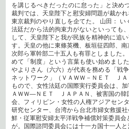
を講じるべきだったのに怠った」と決めつ
裁判では、天皇陛下と慰安婦問題が裁か
東京裁判のやり直しを企てた。 山田： 
法廷だから法的拘束力がないといっても
して、天皇陛下と我が民族を精神的に追
す。天皇の他に東條英機、板垣征四郎、南
次郎ら軍幹部二十五人も有罪としました。
めて「制度」という言葉も使い始めました
やよりさん（六六）が代表を務める「戦争
ネットワーク」（ＶＡＷＷ－ＮＥＴ ＪＡ
もので、女性法廷の国際実行委員会は、加
ＡＷＷ―ＮＥＴ ＪＡＰＡＮ、被害国の韓
会、フィリピン・女性の人権アジアセンタ
研究センター、台湾から台北市婦女救援社
鮮・従軍慰安婦太平洋戦争補償対策委員会
が。国際諮問委員会には十一カ国十一人と