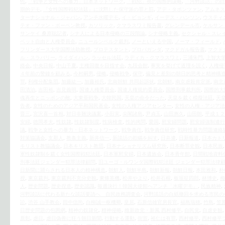
煕
,
「戦争と女性への暴力」日本ネットワーク
,
「戦犯」視の国際的謀略
,
「河野談話」の白
期的デモ
,
『女性国際戦犯法廷』に沈黙した保守派の罪と罰
,
アデ・タポンツァン
,
アムネス
ターナショナル・ジャパン
,
アンチ水曜デモ
,
イ・ビョンギ
,
イーデス・ハンソン
,
ウスティ
テオ・ファン・ボーベン教授
,
カソリック
,
クマラスワミ報告書
,
グレンデール市
,
ケルサン
サンケイ 桑原聡記者
,
シナ人による日本侵略の三段階論
,
シナ侵略主義
,
セクシャル・スレ
ベット自由と人権委員会
,
ニュールンベルク裁判
,
ノーといえる中国
,
ノーマ・フィールド
,
フリンダース大学国際法助教授
,
プロテスタント
,
プロパガンダ
,
マクドガル報告書
,
マクド
ル・スラバリー
,
ライダイハン
,
ラッセル法廷
,
ラディカ・クマラスワミ
,
三浦朱門
,
上智大学
絡会
,
中央日報
,
中山千夏
,
主権回復を目指す会
,
九段会館
,
事実を挙げて道理を説く
,
人権侵
４年前の警鐘を顧みる
,
今村嗣男
,
侵略
,
侵略戦争
,
保守
,
偏見と差別の朝日的思考と精神構
罪
,
利権分配集団
,
加藤紘一
,
加藤裕氏
,
北南朝鮮 共同起訴状
,
北朝鮮
,
南京虐殺肯定派
,
南北
田清治
,
吉田裕
,
吉見義明
,
国連人権委員会
,
国連人権規約委員会
,
国際刑事裁判所
,
国際的大
魂再生とニッポンの敵
,
大東亜戦争
,
大韓民国
,
天皇の命令だった
,
天皇を裁く模擬法廷
,
天
告者
,
女性のためのアジア平和国民基金
,
女性の人権アジアセンター
,
女性の人権・アジア法
晋三
,
宮沢喜一首相
,
対日非難決議案
,
小田実
,
尖閣諸島
,
尹貞玉
,
山田惠久
,
山田朗
,
平成１２
安婦
,
徳岡孝夫
,
性奴隷
,
性奴隷制度
,
性病検査
,
性的拷問
,
愛国
,
慰安婦問題
,
慰安婦強制連行
議
,
戦争と女性への暴力・日本ネットワーク
,
戦争責任
,
戦争責任研究
,
戦時性暴力問題連絡
対策協議会
,
支那人
,
教条主義
,
新井信一
,
新談話の欺瞞を糾す
,
日弁連
,
日新報道
,
日本カト
キリスト教協議会
,
日本キリスト教団
,
日本ナショナリズム研究所
,
日本断罪史観
,
日本民族
軍性奴隷制を裁く女性国際戦犯法廷
,
日本軍慰安婦
,
日本遺族会
,
日本青年館
,
日間戦地資料
刑事法廷ジェンダー犯罪法律顧問
,
旧ユーゴ・ルワンダ国際戦犯法廷 ジェンダー犯罪法律
日新聞に踊らされる日本人の精神構造
,
朝鮮人
,
朝鮮半島
,
朝鮮新報
,
朝鮮日報
,
本田雅和
,
朴
授
,
東京裁判
,
東京裁判不充分史観
,
東條英機
,
松井やより
,
松井石根
,
板垣征四郎
,
林博史
,
梅
人
,
歴史問題
,
歴史捏造
,
歴史認識
,
毎週決行！韓国大使館へアンチ「水曜デモ」
,
民族精神
,
河野談話に代わる新たな談話要請へ 自民政務調査会
,
河野談話の白紙撤回を求める市民の
訟
,
渋谷 山手教会
,
田中信尚
,
白柳誠一枢機卿
,
皇居
,
石原信雄官房長官
,
福島瑞穂
,
竹島
,
笠
日歴史問題の包囲網
,
精神の奴隷化
,
精神侵略
,
維新政党・新風 西村修平
,
自民党
,
自虐史観
原彰
,
虐日
,
虐日偽善に狂う朝日新聞
,
行動する運動
,
街宣
,
裕仁は有罪
,
西村修平
,
西村修平