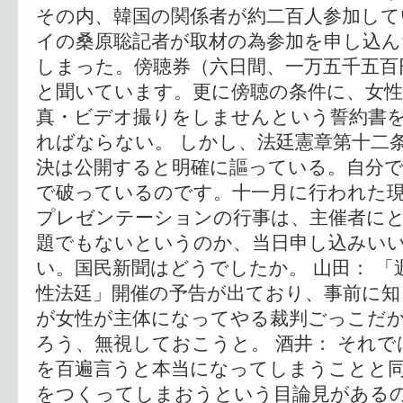
その内、韓国の関係者が約二百人参加して
イの桑原聡記者が取材の為参加を申し込
しまった。傍聴券（六日間、一万五千五百
と聞いています。更に傍聴の条件に、女性
真・ビデオ撮りをしませんという誓約書
ればならない。 しかし、法廷憲章第十二
決は公開すると明確に謳っている。自分で
で破っているのです。十一月に行われた
プレゼンテーションの行事は、主催者に
題でもないというのか、当日申し込みい
い。国民新聞はどうでしたか。 山田： 「
性法廷」開催の予告が出ており、事前に
が女性が主体になってやる裁判ごっこだ
ろう、無視しておこうと。 酒井： それ
を百遍言うと本当になってしまうことと
をつくってしまおうという目論見がある