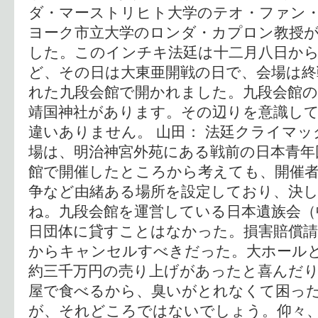
ダ・マーストリヒト大学のテオ・ファン
ヨーク市立大学のロンダ・カプロン教授
した。このインチキ法廷は十二月八日か
ど、その日は大東亜開戦の日で、会場は終
れた九段会館で開かれました。九段会館
靖国神社があります。その辺りを意識し
違いありません。 山田： 法廷クライマ
場は、明治神宮外苑にある戦前の日本青年
館で開催したところから考えても、開催者
争など由緒ある場所を設定しており、決
ね。九段会館を運営している日本遺族会（
日団体に貸すことはなかった。損害賠償
からキャンセルすべきだった。大ホール
約三千万円の売り上げがあったと喜んだ
屋で食べるから、臭いがとれなくて困っ
が、それどころではないでしょう。仰々