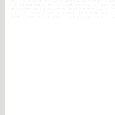
ゆきます下駄の雪
,
軍人恩給
,
軍用性奴隷
,
辛淑玉
,
辻本清美
,
追軍売春婦
,
週間金曜日
,
酒井
長
,
鈴木良雄元曹長
,
鎮魂の祈りは絶へず幾夏も靖國神社に蝉鳴き止まず
,
長井暁
,
開戦記念
国挺身隊問題対策協議会
,
駐日本大韓民国大使館
,
高市早苗
,
高橋哲哉
,
黒人女性
,
고노 내각
한
,
박근혜
,
수요시위
,
역사 날조
,
울릉도
,
위안부
,
윤병세
,
이병기
,
주 일본 대한민국 대사관
,
襲を明言した安倍晋三
,
５人ルール
,
Ａ級戦犯
,
ＩＣＣ
,
ＮＣＣ
,
ＶＡＷＷ－ＮＥＴ ＪＡＰ