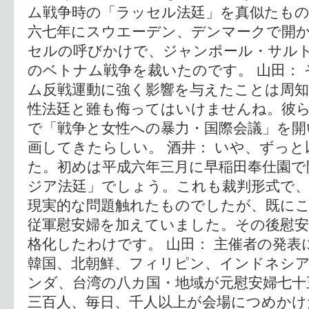
ム戦争時の「ラッセル法廷」を真似たもの
六七年にスウエーデン、デンマークで開
セルの呼びかけで、ジャンポール・サル
のベトナム戦争を裁いたのです。 山田：
ム反戦運動に強く影響を与えたことは周
性法廷と雖も侮ってはいけませんね。彼
で「戦争と女性への暴力・国際会議」を開
画してきたらしい。 酒井： いや、ずっ
た。初めは平成六年三月に早稲田奉仕園で
ジア法廷」でしょう。これも裁判形式で
現実的な問題触れたものでしたが、既に
従軍慰安婦を加えていました。その後慰安
格化したわけです。 山田： 主催者の発表
韓国、北朝鮮、フィリピン、インドネシ
ンダ、台湾の八カ国・地域が元慰安婦七十
三百人、毎日、千人以上が会場につめかけ