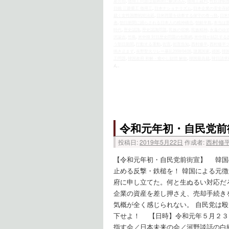
産売却
,
徴用工問題は最終的に解決済み
,
徴用工裁判
,
性奴隷制
日鐵 三菱重工 徴用工
,
日本ナショナリズム
,
日本企業の安全存
裁く女性国際戦犯法廷
,
日米同盟を信奉する保守の奇っ怪
,
日米
者
,
朝日新聞に踊らされる日本人の精神構造
,
朝鮮半島
,
本当は
時代
,
歴史認識
,
歴史認識問題
,
民族の宿痾
,
民族精神
,
永遠のゆ
沢諭吉
,
竹島
,
米中韓 対日歴史問題の包囲網
,
米中韓が結託する
う朝日新聞
,
行動する運動
,
街宣
,
街宣告知
,
西村修平
,
西村修平
鳴き止まず
,
長野聖火リレー暴乱2008/04/26
,
隷属国家
,
靖国
,
韓
工問題
,
韓国政府 和解・癒やし財団 解散
,
韓国最高裁
,
韓日請求
ん。
令和元年初・自民党前
投稿日:
2019年5月22日
作成者:
西村修
【令和元年初・自民党前街宣】 韓国の
止める反撃・鉄槌を！ 韓国による元
府に申し立てた。何と生ぬるい対応だ
企業の資産を差し押さえ、売却手続き
気概が全く感じられない。 自民党は
下せよ！ 【日時】令和元年５月２３
指す会／日本未来の会／河野談話の白紙撤