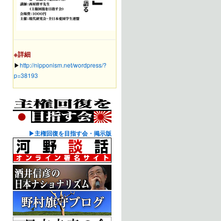
※詳細
▶︎
http://nipponism.net/wordpress/?
p=38193
▶主権回復を目指す会・掲示版