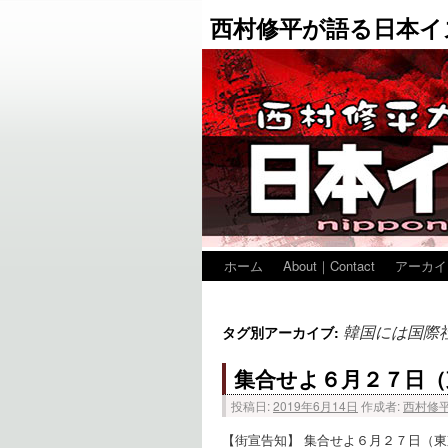
西村修平が語る日本イ
ホーム
About｜Contact
アーカイ
韓国には国際
タグ別アーカイブ:
集合せよ６月２７日（
投稿日:
2019年6月14日
作成者:
西村修
【街宣告知】 集合せよ６月２７日（東