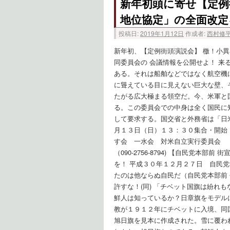
新年初頭に寄せ【定例
地位協定」の全面改定
投稿日:
2019年1月12日
作成者:
西村修
新年初、【定例街頭演説会】 檄！小異
同委員会の 会議情報を公開せよ！ 
ある。それは船舶などではなく航空機
に聳えている目に見えない巨大な壁、
たがる広大極まる領空だ。今、米軍と
る。この委員会での中身は全く国民に
して要求する。国交省と外務省は「
月１３日（日）１３：３０集合・
す会 一水会 対米自立実行
（090-2756-8794) 【自民党
を！ 平成３０年１２月２７日 自民党
たのは他ならぬ自民だ（自民党本部前 
許すな！(同) 「チベット国旗は紛れ
鮮人は知っているか？日章旗をモデル
教が１９１２年にチベットに入境、同
旭日旗を見本に作成された。雪に覆わ