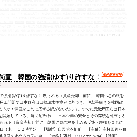
度
,
慰安婦問題
,
慰安婦強制連行
,
慰安婦財団解散
,
戦後レジーム
,
戦後７４年
,
抗議行動
,
敗戦国
,
文在寅
,
新日鉄住金
,
新
続
,
日本侵略三段階論
,
日本未来の会
,
日本統治時代 強制労働
,
日本製鉄元徴用工裁判を支援する会
,
日本軍性奴隷制を
地位協定
,
日米安保
,
日韓が知恵を出して解決
,
日韓合意
,
日韓議員連盟
,
日韓関係
,
旧新日本製鉄
,
旧朝鮮半島出身労働
憲法より大切な「日米地位協定入門」
,
李氏朝鮮
,
東京會舘
,
東京會舘 徴用工デモ
,
株主総会 元徴用工
,
桑野繁樹
,
植民地
すり・たかり国家
,
河野外相
,
河野談話
,
河野談話の白紙撤回を求める市民の会
,
法治国家
,
無責任外交
,
社会の不条理
,
福
反日統一戦線
,
精神侵略
,
精神奴隷
,
絶滅を免れた日本人
,
自民党
,
自民党本部前定例街宣
,
自虐史観
,
英霊
,
虐日偽善に狂
ブログ
,
訪韓メンバー
,
請求権の支払義務
,
謝罪外交
,
責任ある対応
,
酒井信彦
,
鎮魂の祈りは絶へず幾夏も靖國神社に蝉
国
,
韓国 徴用工訴訟
,
韓国には国際社会の一員として責任ある対応を望みたい
,
韓国大法院判決
,
韓国大統領
,
韓国徴用
権協定
,
領土問題
,
領海侵犯
,
額賀福志郎会長
,
駐韓大使の召還
,
６月２７日 東京會舘
|
コメントは受け付けていませ
街宣 韓国の強請(ゆす)り許すな！
平
強請(ゆす)り許すな！ 殴られる（資産売却）前に、 韓国へ息の根を
徴用工問題で日本政府は日韓請求権協定に基づき、仲裁手続きを韓国政
ろうか！韓国がこれに応ずる訳がないだろう。すでに元徴用工らは日本
を開始している。自民党政権に、日本企業の安全とその存続を死守する
殴られる（資産売却）前に、韓国に息の根を止める反撃・鉄槌を直ちに
日（木） １２時開始 【場所】自民党本部前 【主催】主権回復を目
回を求める市民の会 【連絡】西村（090-2756-8794) 【動画】