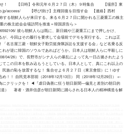
を下せ！ 【日時】令和元年６月２７日（木）９時集合 【場所】東
kan.co.jp/access/ 【呼び掛け】主権回復を目指す会 【連絡】西村
の被害者と称する朝鮮人らが来日する。来る６月２７日に開かれる三菱重工の株主
菱重の株主総会会場訪問を推進＝韓国原告ら＞
ticle/detail/16592106/ 彼ら朝鮮人らは既に、新日鐵や三菱重工にまで押しかけ、
るが、今回はその履行を要求して会場前でデモを実行する。 これは正
！「名古屋三菱・朝鮮女子勤労挺身隊訴訟を支援する会」など名乗る反
これが逆に韓国のソウルであればどうか。日本人は朝鮮人らに半殺しに
08/04/26）で、長野市がシナ人らの暴乱によって丸一日占拠されたよう
じてこの日本を飲み込もうとしている。日本人として、真にこれ以上の
、民族の恥を放置するな！ 集合せよ６月２７日（東京會舘）に！ゆす
！ 自民党本部前（2018年12月13日） 同（2018年12月29日） ←
為にクリックを！ ◀︎『虐日偽善に狂う朝日新聞―偏見と差別の朝日的
報道） 著者・酒井信彦が朝日新聞に踊らされる日本人の精神構造を解
iopponism
,
Nobuhiko Sakai
,
Shuhei Nishimura
,
The International Military Tribunal for the Far East
,
The Society to Seek
-NETジャパン
,
WW2
,
Yasukuni
,
YP体制
,
あらゆる対抗措置
,
ゆすり・たかり
,
サンフランシスコ講和条約
,
シナ中共
,
シ
権回復を目指す会
,
事実を挙げて道理を説く
,
人権団体
,
侵略国家
,
侵略性の根本にある中華思想
,
保守
,
個人請求権は消
偽善
,
元徴用工への賠償判決
,
元徴用工来日
,
元徴用工２２万人
,
判決は日韓請求権・経済協力協定に反するものであ
,
反日売国日本人
,
反日朝鮮人
,
合意の着実な履行
,
名古屋三菱・朝鮮女子勤労挺身隊訴訟を支援する会
,
和解・癒やし
所
,
国難
,
売国
,
外交保護権放棄
,
大和魂
,
大東亜戦争
,
太平洋戦争
,
安倍・自民党政権
,
安倍政権
,
安倍政権の妥協・宥和
史認識問題
,
対抗措置
,
対日歴史捏造
,
屈服外交
,
差し押さえ判決
,
強制動員被害者
,
徴用工
,
徴用工判決
,
徴用工判決 資