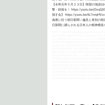
【令和元年５月２３日】韓国の強請(ゆす
撃・鉄槌を！ https://youtu.b
指す会】 https://youtu.be/6
偽善に狂う朝日新聞―偏見と差別の朝
日新聞に踊らされる日本人の精神構造
カテゴリー:
時評
|
タグ:
antijapan
,
Kono Statement of 1993
,
LDP
,
Seek Restoration of Sovereignty
,
the U.S.‐Japan Security Treaty
,
V
共
,
シナ侵略主義
,
プロパガンダ
,
ムン・ジェイン
,
中共
,
主権回
中華思想
,
保守
,
個人請求権は消滅していない
,
偏向報道
,
偏見と
するものであり、極めて遺憾
,
利害調整集団
,
利権分配集団
,
北
難
,
売国
,
外交保護権放棄
,
大和魂
,
大東亜戦争
,
太平洋戦争
,
安倍
問題
,
対抗措置
,
対日歴史捏造
,
屈服外交
,
強制動員被害者
,
徴用
制連行
,
慰安婦財団解散
,
戦後レジーム
,
戦後７４年
,
抗議行動
,
強制労働
,
日本製鉄元徴用工裁判を支援する会
,
日本軍性奴隷制
合意
,
日韓議員連盟
,
日韓関係
,
旧新日本製鉄
,
朝日新聞に踊らさ
認識
,
歴史認識問題
,
民族の宿痾
,
民族精神
,
永遠のゆすり・たか
島
,
米中韓 対日歴史問題の包囲網
,
米中韓が結託する反日統一戦
聞
,
行動する運動
,
街宣
,
街宣告知
,
西村修平
,
西村修平ブログ
,
訪
ず
,
隷属国家
,
靖国
,
韓国
,
韓国 徴用工訴訟
,
韓国には国際社会の
国大統領
,
韓国徴用工問題
,
韓国政府 和解・癒やし財団 解散
,
韓