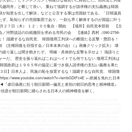
呉越同舟」と断じて良い。 重ねて強調するが請求権の支払義務は韓国
韓が知恵を出して解決」などと公言する輩は売国奴である。「日韓議員
たず、恥知らずの売国集団であり、一刻も早く解体するのが国益に叶う
月２７日（木） １２：００集合・開始 【場所】自民党本部前 【主
／河野談話の白紙撤回を求める市民の会 【連絡】西村（090-2756-
るな！ 躊躇するな自民党、 韓国徴用工判決への断固たる反撃・懲罰を！
 (主権回復を目指す会／日本未来の会) （↓ 画像クリック拡大） 壊
の繰り返しは聞き飽きたぞ。 明確・具体的な反撃を示せよ！ 強請りと
ャーだ。 歴史を振り返ればこれはヘイトでも何でもない 徴用工判決は
 韓国政府は１９６５年の協定に基づき個人請求権の支払い義務を果た
１３日】日本人よ、民族の恥を放置するな！躊躇するな自民党、 韓国徴
/www.youtube.com/watch?v=lembGDtFc4E ←絶滅を免れた日本
 ◀︎『虐日偽善に狂う朝日新聞―偏見と差別の朝日的思考と精神構造』
信彦が朝日新聞に踊らされる日本人の精神構造を解く。
iopponism
,
Nobuhiko Sakai
,
Shuhei Nishimura
,
The International Military Tribunal for the Far East
,
The Society to Seek
itary base
,
U.S.–Japan Status of Forces Agreement
,
V-22
,
VAWW-NETジャパン
,
WW2
,
Yasukuni
,
YP体制
,
あらゆる対抗
ナ侵略主義
,
トランプ大統領
,
トランプ政権下での対米自立と主権回復を考える
,
プロパガンダ
,
ムン・ジェイン
,
中共
,
を挙げて道理を説く
,
人権団体
,
侵略国家
,
侵略性の根本にある中華思想
,
保守
,
個人請求権は消滅していない
,
偏向報
決
,
元徴用工への賠償判決
,
元徴用工２２万人
,
共産党委員長
,
判決は日韓請求権・経済協力協定に反するものであり、
問題
,
反日
,
合意の着実な履行
,
呉越同舟
,
和解・癒やし財団
,
国と国との関係
,
国民感情を刺激する発言
,
国益
,
国連 人
際司法裁判所
,
国難
,
在日米軍
,
在日米軍基地問題
,
売国
,
外交保護権放棄
,
大和魂
,
大東亜戦争
,
太平洋戦争
,
女性に対す
に望む
,
安倍政権の妥協・宥和政策
,
安倍晋三
,
安倍自民党政権の愚
,
安倍首相
,
安全保障
,
定例街頭演説会
,
宿痾
,
対シ