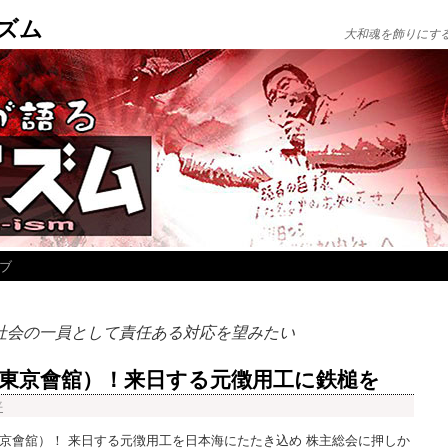
ズム
大和魂を飾りにす
ブ
社会の一員として責任ある対応を望みたい
東京會舘）！来日する元徴用工に鉄槌を
平
京會舘）！ 来日する元徴用工を日本海にたたき込め 株主総会に押しか