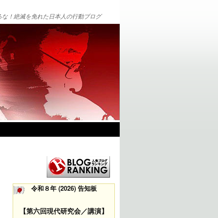
るな！絶滅を免れた日本人の行動ブログ
令和８年 (2026) 告知板
【第六回現代研究会／講演】