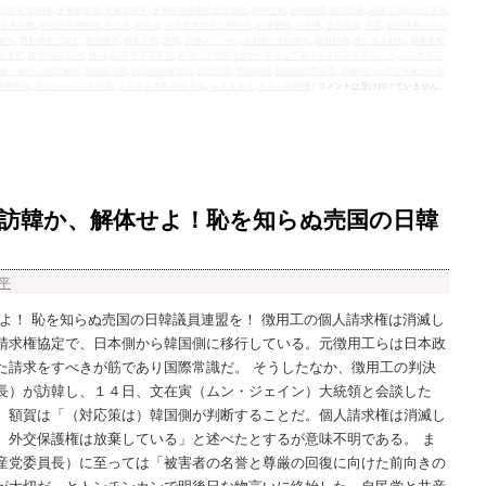
田基地 管制権
,
米軍機事故
,
米軍管制下
,
米軍駐留経費の全額負担
,
精神侵略
,
精神奴隷
,
絶対正義
,
絶滅を免れた日本人
,
発着回数
,
羽田空港国際便
,
習近平
,
自民党
,
自民党本部前定例街宣
,
自虐史観
,
自衛隊
,
芝田晴彦
,
英霊
,
虐日偽善に狂う
修平
,
西村修平ブログ
,
親米保守
,
観光立国
,
訪韓
,
訪韓メンバー
,
請求権の支払義務
,
謝罪外交
,
責任ある対応
,
軍事支配
,
止まず
,
隷属国家
,
靖国
,
韓国
,
韓国 徴用工訴訟
,
韓国には国際社会の一員として責任ある対応を望みたい
,
韓国大法院
和解・癒やし財団 解散
,
韓国最高裁
,
韓日請求権協定
,
領土問題
,
領海侵犯
,
額賀福志郎会長
,
首都圏の上空を米軍から取
経費負担
,
高江ヘリパッド問題
,
２０１８年度 防衛予算
,
ＣＨ５３Ｅ
,
Ｆ３５戦闘機
|
コメントは受け付けていません。
訪韓か、解体せよ！恥を知らぬ売国の日韓
平
よ！ 恥を知らぬ売国の日韓議員連盟を！ 徴用工の個人請求権は消滅し
請求権協定で、日本側から韓国側に移行している。元徴用工らは日本政
た請求をすべきが筋であり国際常識だ。 そうしたなか、徴用工の判決
長）が訪韓し、１４日、文在寅（ムン・ジェイン）大統領と会談した
。額賀は「（対応策は）韓国側が判断することだ。個人請求権は消滅し
、外交保護権は放棄している」と述べたとするが意味不明である。 ま
産党委員長）に至っては「被害者の名誉と尊厳の回復に向けた前向きの
が大切だ」とトンチンカンで明後日な物言いに終始した。自民党と共産