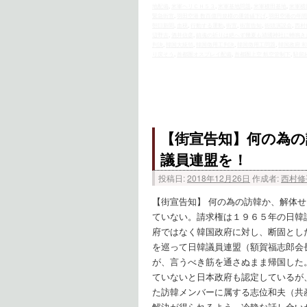
地配備
,
米軍ヘリＣＨ５３
,
米軍基地問題
,
米軍横田基地
,
米軍横
緊急街宣
,
羽田空港 数百億円規模の運賃値下げ
,
羽田空港の年間
朝日新聞
,
血税
,
行動する運動
,
街宣
,
街宣告知
,
街頭演説会
,
西村
辺野古
,
酒井信彦
,
鎮魂の祈りは絶へず幾夏も靖國神社に蝉鳴き
判決
,
韓国大統領
,
韓国徴用工判決
,
韓国徴用工問題
,
韓国政府 
り戻そう
,
首都圏オスプレイ配備
,
首都圏上空 航空管制下
,
駐留
【街宣告知】何の為の
議員連盟を！
投稿日:
2018年12月26日
作成者:
西村修
【街宣告知】 何の為の訪韓か、解体せ
ていない。請求権は１９６５年の日韓
府ではなく韓国政府に対し、断固とし
を巡って日韓議員連盟（額賀福志郎会
が、言うべき筋を通さぬまま帰国した
ていないと日本政府も認定しているが
た訪韓メンバーに属する志位和夫（共
解決が得られるよう、冷静な話し合い