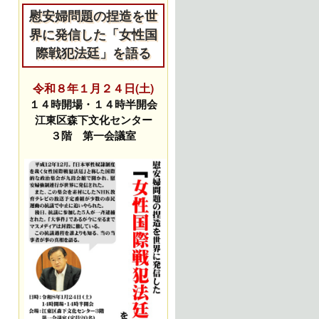
慰安婦問題の捏造を世
界に発信した「女性国
際戦犯法廷」を語る
令和８年１月２４日(土)
１４時開場・１４時半開会
江東区森下文化センター
３階 第一会議室