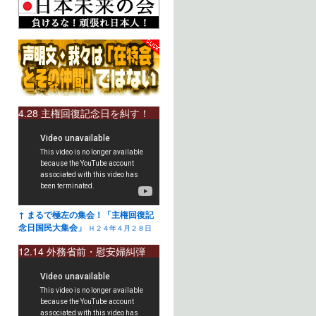
4.28 主権回復記念日を糾す！
↑ まるで極左の集会！「主権回復記
念日国民大集会」
Ｈ２４年４月２８日
12.14 外務省前・慰安婦糾弾