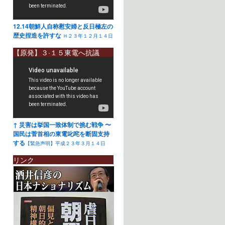
12.14朝鮮人自称慰安婦と反日極左の
歴史捏造を許すな
Ｈ２３年１２月１４日
【原発】３·１５東電へ抗議
↑ 災害は挙国一致体制で挑む戦争 〜
国民は菅首相の東電叱咤を断固支持
する
【緊急声明】平成２３年３月１４日
リンク