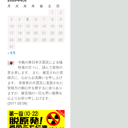
月
火
水
木
金
土
日
1
2
3
4
5
6
7
8
9
10
11
12
13
14
15
16
17
18
19
20
21
22
23
24
25
26
27
28
29
30
31
« 6月
今般の東日本大震災による犠
牲者の方々に、謹んで哀悼の
意を表します。 また、被災された皆
様方に、心からお見舞いを申し上げ
ます。 未曾有の大震災に直面された
皆様方の御心中を察するに余りあり
ますが、被災地の一日も早い復興を
心よりお祈り申し上げます。
(2011.05.08)