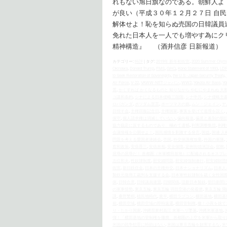
れもない旭日旗なのである。朝鮮人よ
が良い（平成３０年１２月２７日 自
解体せよ！恥を知らぬ売国の日韓議員連盟を！ htt
免れた日本人を一人でも増やす為にク
精神構造』 （酒井信彦 日新報道）
カテゴリー:
時評
|
タグ:
2019年 新年初街宣
,
2020 Summer Olym
Okinawa
,
Donald Trump
,
FMS
,
GHQ
,
Kono Statement of 1993
,
LDP
to Seek Restoration of Sovereignty
,
the U.S.‐Japan Security Treaty
,
Air Force
,
V-22
,
VAWW-NETジャパン
,
WW2
,
Yokota Air Base
,
Yo
置
,
かくすれば かくなるものと 知りながら やむにやまれぬ 大
コ講和条約
,
シナによる日本侵略三段階
,
シナ中共
,
シナ侵略主
ロパガンダ
,
ポツダム宣言
,
ポーツマスの旗
,
ムン・ジェイン
,
ヤ
目指す会
,
主権回復記念日
,
主権国家
,
事実を挙げて道理を説く
,
保守
,
個人請求権は消滅していない
,
偏向報道
,
偏見と差別の朝
協力協定に反するものであり、極めて遺憾
,
利害調整集団
,
利権
会議情報を公開せよ！
,
国民感情を刺激する発言
,
国益
,
国連 人
問題を考える愛国者連絡会
,
売国
,
外交保護権放棄
,
外国の軍隊
,
宥和政策
,
安倍晋三
,
安倍首相
,
安全保障
,
定例街頭演説会
,
宿痾
,
屈辱の屈辱だ！ 首都圏（米軍横田基地）に配備されるオスプ
志位和夫
,
性奴隷制度
,
慰安婦問題
,
慰安婦強制連行
,
慰安婦財団
街宣
,
新日鉄住金
,
日本の主権外交
,
日本ナショナリズム
,
日本人
製鉄元徴用工裁判を支援する会
,
日本軍性奴隷制を裁く女性国
保
,
日韓合意
,
日韓議員連盟
,
日韓関係
,
旧新日本製鉄
,
朝日新聞
の軍事情勢
,
東京五輪
,
東京五輪 羽田空港の発着便
,
東京五輪 
課
,
桑野繁樹
,
植民地時代
,
業平
,
横田ラプコン
,
横田基地
,
横田基
前
,
横田空域
,
横田空域の即時返還
,
横田管制権
,
檄！小異を捨て
り・たかり国家
,
沖縄県東村高江 米軍ヘリ墜落
,
沖縄米軍基地
,
弾！「横田基地の管制権を撤廃、首都圏の上空を米軍から取り
米国の戦争犯罪に時効はない
,
米国は東京五輪を妨害するな
,
米