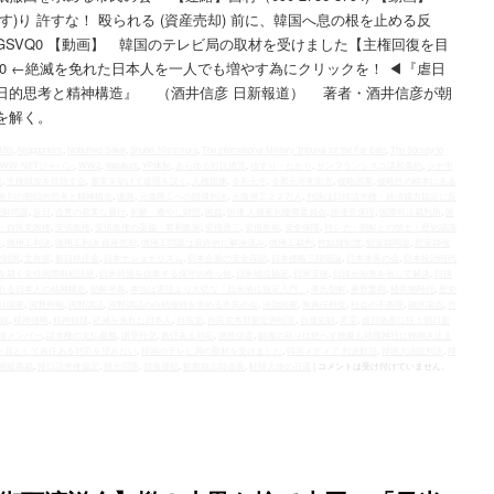
)り 許すな！ 殴られる (資産売却) 前に、韓国へ息の根を止める反
e/jGxqQ2GSVQ0 【動画】 韓国のテレビ局の取材を受けました【主権回復を目
L7miqHVzc0 ←絶滅を免れた日本人を一人でも増やす為にクリックを！ ◀︎『虐日
日的思考と精神構造』 （酒井信彦 日新報道） 著者・酒井信彦が朝
を解く。
MBS
,
Niopponism
,
Nobuhiko Sakai
,
Shuhei Nishimura
,
The International Military Tribunal for the Far East
,
The Society to
AWW-NETジャパン
,
WW2
,
Yasukuni
,
YP体制
,
あらゆる対抗措置
,
ゆすり・たかり
,
サンフランシスコ講和条約
,
シナ中
復
,
主権回復を目指す会
,
事実を挙げて道理を説く
,
人権団体
,
令和元年
,
令和元年初街宣
,
侵略国家
,
侵略性の根本にある
差別の朝日的思考と精神構造
,
偽善
,
元徴用工への賠償判決
,
元徴用工２２万人
,
判決は日韓請求権・経済協力協定に反
朝鮮問題
,
反日
,
合意の着実な履行
,
和解・癒やし財団
,
国益
,
国連 人種差別撤廃委員会
,
国連安保理
,
国際司法裁判所
,
国
・自民党政権
,
安倍政権
,
安倍政権の妥協・宥和政策
,
安倍晋三
,
安倍首相
,
安全保障
,
対シナ・朝鮮との領土・歴史認識
工
,
徴用工判決
,
徴用工判決 資産売却
,
徴用工問題は最終的に解決済み
,
徴用工裁判
,
性奴隷制度
,
慰安婦問題
,
慰安婦強
敗戦国
,
文在寅
,
新日鉄住金
,
日本ナショナリズム
,
日本企業の安全存続
,
日本侵略三段階論
,
日本未来の会
,
日本統治時代
を裁く女性国際戦犯法廷
,
日米同盟を信奉する保守の奇っ怪
,
日米地位協定
,
日米安保
,
日韓が知恵を出して解決
,
日韓
れる日本人の精神構造
,
朝鮮半島
,
本当は憲法より大切な「日米地位協定入門」
,
李氏朝鮮
,
桑野繁樹
,
植民地時代
,
歴史
り国家
,
河野外相
,
河野談話
,
河野談話の白紙撤回を求める市民の会
,
法治国家
,
無責任外交
,
社会の不条理
,
福沢諭吉
,
竹
線
,
精神侵略
,
精神奴隷
,
絶滅を免れた日本人
,
自民党
,
自民党本部前定例街宣
,
自虐史観
,
英霊
,
虐日偽善に狂う朝日新
韓メンバー
,
請求権の支払義務
,
謝罪外交
,
責任ある対応
,
酒井信彦
,
鎮魂の祈りは絶へず幾夏も靖國神社に蝉鳴き止ま
一員として責任ある対応を望みたい
,
韓国のテレビ局の取材を受けました
,
韓国メディア 判決歓迎
,
韓国大法院判決
,
韓
国最高裁
,
韓日請求権協定
,
領土問題
,
領海侵犯
,
額賀福志郎会長
,
駐韓大使の召還
|
コメントは受け付けていません。