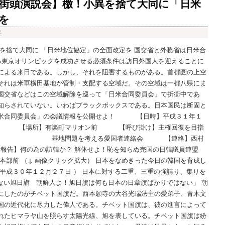
街頭演説会】檄！小異を捨て大同に「日米
を
平
を捨て大同に 「日米地位協定」の全面改定を 国交省と外務省は日米合
来る東京オリンピックを成功させる必須条件は訪日外国人を迎えることに
による来日である。しかし、それを阻害するものがある。首都圏の上空
それは米軍横田基地が管制・支配する空域だ。その空域は一都八県にま
国交省などはこの空域解除を巡って「日米合同委員会」で折衝中であ
知らされていない。いわばブラックボックスである。日本国民は断固と
日米合同委員会」の会議情報を公開せよ！ 【日時】平成３１年１
開始 【場所】有楽町マリオン前 【呼び掛け】主権回復を目指
委員会 基地問題を考える愛国者連絡会 【連絡】西村
本部前 街宣報告】何の為の訪韓か？ 解体せよ！恥を知らぬ売国の日韓議員連盟
本部前 （↓ 画像クリック拡大） 日本をなめきった今日の韓国を育成し
平成３０年１２月２７日 ） 日本に対する二重、三重の強請り、集りを
もない旭日旗 朝鮮人よ！旭日旗は何も日本の日章旗ばかりではない」 朝
にしたのがチベット国旗だ。西本願寺の大谷光瑞法主の愛弟子、青木文
国の近代化に尽力した偉人である。チベット国旗は、彼の進言によって
れたヒマラヤ山を照らす太陽光線、旭を表している。チベット国旗は紛