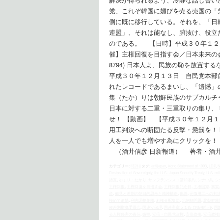
党、これぞ韓国に媚びを売る売国の「
側に既に移行している。それを、「日
連盟」、それは能なし、腑抜け、役立
のである。 【日時】平成３０年１２
催】主権回復を目指す会／日本未来の会
8794) 日本人よ、民族の恥を放置す
平成３０年１２月１３日 自民党本部前
れたレコードであるまいし、「遺憾」
集（たか）りは朝鮮民族のサブカルチ
日本に対する二重・三重取りの集り、
せ！ 【動画】 【平成３０年１２月
用工判決への断固たる反撃・懲罰を！ https:/
人を一人でも増やす為にクリックを！
（酒井信彦 日新報道） 著者・酒井
カテゴリー:
時評
|
タグ:
antijapan
,
Kono Statement of 1993
,
LDP
,
N
Restoration of Sovereignty
,
the U.S.‐Japan Security Treaty
,
U.S. mil
措置
,
ゆすり・たかり
,
サンフランシスコ講和条約
,
シナ中共
,
シ
主権回復
,
主権回復を目指す会
,
主権回復記念日
,
主権国家
,
事実
道
,
偏見と差別の朝日的思考と精神構造
,
偽善
,
元徴用工への判
極めて遺憾
,
利害調整集団
,
利権分配集団
,
北朝鮮問題
,
北朝鮮核
種差別撤廃委員会
,
国連安保理
,
国連憲章５１条 自衛権行使
,
国
る人権侵害の責任
,
嫌韓
,
安倍・自民党政権
,
安倍政権
,
安倍政権