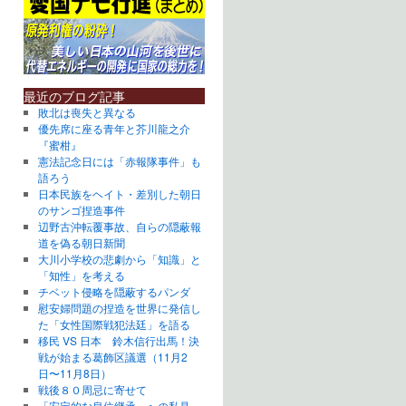
最近のブログ記事
敗北は喪失と異なる
優先席に座る青年と芥川龍之介
『蜜柑』
憲法記念日には「赤報隊事件」も
語ろう
日本民族をヘイト・差別した朝日
のサンゴ捏造事件
辺野古沖転覆事故、自らの隠蔽報
道を偽る朝日新聞
大川小学校の悲劇から「知識」と
「知性」を考える
チベット侵略を隠蔽するパンダ
慰安婦問題の捏造を世界に発信し
た「女性国際戦犯法廷」を語る
移民 VS 日本 鈴木信行出馬！決
戦が始まる葛飾区議選（11月2
日〜11月8日）
戦後８０周忌に寄せて
「安定的な皇位継承」への私見