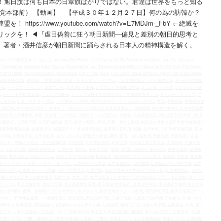
！旭日旗は何も日本の日章旗ばかりではない。君達は世界をもっと知る
民党本部前） 【動画】 【平成３０年１２月２７日】何の為の訪韓か？
ps://www.youtube.com/watch?v=E7MDJm-_FbY ←絶滅を
リックを！ ◀︎『虐日偽善に狂う朝日新聞―偏見と差別の朝日的思考と
 著者・酒井信彦が朝日新聞に踊らされる日本人の精神構造を解く。
pics
,
2020年東京オリンピック
,
antijapan
,
Bell Boeing V-22 Osprey
,
CV-22
,
Deception and Diplomacy: The US Japan
,
Niopponism
,
Nobuhiko Sakai
,
Osprey
,
Shuhei Nishimura
,
The International Military Tribunal for the Far East
,
The Society
TOKYO 2020
,
Tokyo Metropolitan Government
,
U.S. military base
,
U.S.–Japan Status of Forces Agreement
,
United States
kota RAPCON
,
YP体制
,
「主権回復記念日」を考えるシンポジウム
,
「日米地位協定」の全面改定を
,
あらゆる対抗措
和魂
,
イージス・アショア
,
オスプレイ
,
オスプレイ事故
,
オスプレイ首都圏に配備
,
オランダ・ハーグ
,
サンフランシス
義
,
チベット国旗 旭日旗
,
トランプ大統領
,
トランプ政権下での対米自立と主権回復を考える
,
ドナルド・トランプ
,
プ
ルタ会談
,
レコンキスタ
,
一水会
,
上空通過も日本側が航空管制を行うことも認められない
,
中共
,
主権回復
,
主権回復を
人権団体
,
何の為の訪韓か？ 解体せよ！恥を知らぬ売国の日韓議員連盟を！
,
侵略国家
,
侵略性の根本にある中華思想
,
日的思考と精神構造
,
偽善
,
元徴用工への判決
,
元徴用工への賠償判決
,
全憂会
,
共産党委員長
,
判決は日韓請求権・経済
分配集団
,
北朝鮮問題
,
北朝鮮核問題
,
反日
,
合意の着実な履行
,
和解・癒やし財団
,
国交省と外務省は日米合同委員会の
種差別撤廃委員会
,
国連安保理
,
国連憲章５１条 自衛権行使
,
国際司法裁判所
,
国難
,
在日米軍
,
在日米軍基地問題
,
基地
大和魂
,
大東亜戦争
,
太平洋戦争
,
女性に対する人権侵害の責任
,
嫌韓
,
安倍・自民党政権
,
安倍政権
,
安倍政権の妥協・
対シナ・朝鮮との領土・歴史認識問題
,
対抗措置
,
対日歴史捏造
,
対米従属
,
対米自立実行委員会
,
尖閣諸島
,
屈服外交
,
レイ
,
山口祐二郎
,
強制動員被害者
,
従属外交
,
徴用工
,
徴用工判決
,
徴用工問題は最終的に解決済み
,
徴用工裁判
,
徹通塾
,
解散
,
憂国我道会
,
戦後レジーム
,
戦後７３年
,
抗議行動
,
抗議街宣
,
敗戦を総括できない日本人
,
敗戦国
,
文在寅
,
新年初
を けだものとして扱うべきだ トルーマン
,
日本侵略三段階論
,
日本未来の会
,
日本民族
,
日本統治時代 強制労働
,
日本
際戦犯法廷
,
日章旗 チベット国旗
,
日米合同委員会
,
日米同盟
,
日米同盟を信奉する保守の奇っ怪
,
日米地位協定
,
日米安
に踊らされる日本人の精神構造
,
朝鮮半島
,
木村三浩
,
本当は憲法より大切な「日米地位協定入門」
,
李氏朝鮮
,
東アジア
飛行ルート
,
東京五輪妨害
,
東京大空襲
,
東京都基地対策課
,
東京都基地対策課・意見交換報告
,
東京都市整備局 航空対策
地の管制権を撤廃、首都圏の上空を米軍から取り戻そう
,
横田基地オスプレイ配備
,
横田基地問題
,
横田基地第2ゲート
大同に「日米地位協定」の全面改定を
,
歴史認識
,
歴史認識問題
,
民族の宿痾
,
民族派
,
民族精神
,
民族自決
,
永遠のゆす
河野外相
,
河野談話
,
河野談話の白紙撤回を求める市民の会
,
法治国家
,
無責任外交
,
社会の不条理
,
福沢諭吉
,
竹島
,
第２
戻そう」
,
米中は侵略の“同盟国”
,
米中二重隷属体制
,
米中韓 対日歴史問題の包囲網
,
米中韓が結託する反日統一戦線
,
空軍オスプレイ5機、横田基地に10月1日配備へ
,
米軍へリ事故
,
米軍オスプレイの首都圏飛行
,
米軍オスプレイ横田基