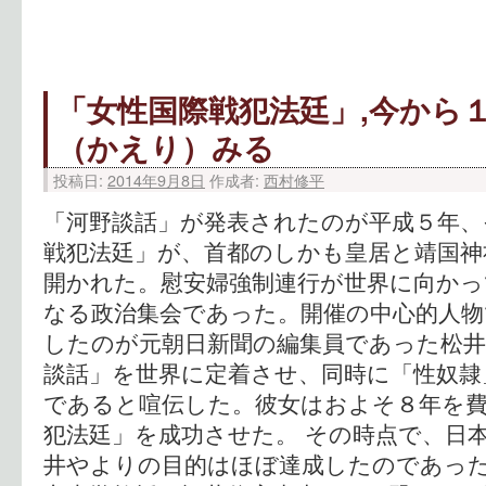
「女性国際戦犯法廷」,今から
（かえり）みる
投稿日:
2014年9月8日
作成者:
西村修平
「河野談話」が発表されたのが平成５年、
戦犯法廷」が、首都のしかも皇居と靖国神
開かれた。慰安婦強制連行が世界に向かっ
なる政治集会であった。開催の中心的人物
したのが元朝日新聞の編集員であった松井
談話」を世界に定着させ、同時に「性奴隷
であると喧伝した。彼女はおよそ８年を
犯法廷」を成功させた。 その時点で、日
井やよりの目的はほぼ達成したのであった