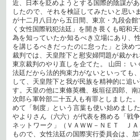
近、日本を貶めようとする国際的陰謀が
したので、それを検証してみたいと思い
が十二月八日から五日間、東京・九段会館
く女性国際戦犯法廷」を開き畏くも昭和天
為を知っていたか知るべき立場にあり、
を講じるべきだったのに怠った」と決めつ
裁判では、天皇陛下と慰安婦問題が裁か
東京裁判のやり直しを企てた。 山田： 
法廷だから法的拘束力がないといっても
して、天皇陛下と我が民族を精神的に追
す。天皇の他に東條英機、板垣征四郎、南
次郎ら軍幹部二十五人も有罪としました。
めて「制度」という言葉も使い始めました
やよりさん（六六）が代表を務める「戦争
ネットワーク」（ＶＡＷＷ－ＮＥＴ ＪＡ
もので、女性法廷の国際実行委員会は、加