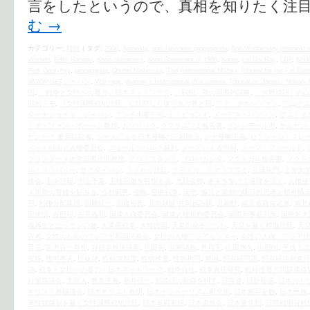
言をしたというので、真相を知りたく注目
む
→
カテゴリー:
時評
|
タグ:
2000
,
Amnesty
,
anti-Japanese propaganda
,
Anti-Wednesday demonstra
Women
,
Edith Hanson
,
Kono Statement
,
Kono Statement of 1993
,
Korea
,
Lai Dai Han
,
LDP
,
NHK
Park Geun-hye
,
propaganda
,
Shuhei Nishimura
,
The International Military Tribunal for the Far East
VAWW-NETジャパン
,
War rape
,
Women's International War Crimes Tribunal on Japan's Military 
煕
,
「戦争と女性への暴力」日本ネットワーク
,
「戦犯」視の国際的謀略
,
「河野談話」の白
期的デモ
,
『女性国際戦犯法廷』に沈黙した保守派の罪と罰
,
アデ・タポンツァン
,
アムネス
ターナショナル・ジャパン
,
アンチ水曜デモ
,
イ・ビョンギ
,
イーデス・ハンソン
,
ウスティ
テオ・ファン・ボーベン教授
,
カソリック
,
クマラスワミ報告書
,
グレンデール市
,
ケルサン
サンケイ 桑原聡記者
,
シナ人による日本侵略の三段階論
,
シナ侵略主義
,
セクシャル・スレ
ベット自由と人権委員会
,
ニュールンベルク裁判
,
ノーといえる中国
,
ノーマ・フィールド
,
フリンダース大学国際法助教授
,
プロテスタント
,
プロパガンダ
,
マクドガル報告書
,
マクド
ル・スラバリー
,
ライダイハン
,
ラッセル法廷
,
ラディカ・クマラスワミ
,
三浦朱門
,
上智大学
絡会
,
中央日報
,
中山千夏
,
主権回復を目指す会
,
九段会館
,
事実を挙げて道理を説く
,
人権侵
４年前の警鐘を顧みる
,
今村嗣男
,
侵略
,
侵略戦争
,
保守
,
偏見と差別の朝日的思考と精神構
罪
,
利権分配集団
,
加藤紘一
,
加藤裕氏
,
北南朝鮮 共同起訴状
,
北朝鮮
,
南京虐殺肯定派
,
南北
田清治
,
吉田裕
,
吉見義明
,
国連人権委員会
,
国連人権規約委員会
,
国際刑事裁判所
,
国際的大
魂再生とニッポンの敵
,
大東亜戦争
,
大韓民国
,
天皇の命令だった
,
天皇を裁く模擬法廷
,
天
告者
,
女性のためのアジア平和国民基金
,
女性の人権アジアセンター
,
女性の人権・アジア法
晋三
,
宮沢喜一首相
,
対日非難決議案
,
小田実
,
尖閣諸島
,
尹貞玉
,
山田惠久
,
山田朗
,
平成１２
安婦
,
徳岡孝夫
,
性奴隷
,
性奴隷制度
,
性病検査
,
性的拷問
,
愛国
,
慰安婦問題
,
慰安婦強制連行
議
,
戦争と女性への暴力・日本ネットワーク
,
戦争責任
,
戦争責任研究
,
戦時性暴力問題連絡
対策協議会
,
支那人
,
教条主義
,
新井信一
,
新談話の欺瞞を糾す
,
日弁連
,
日新報道
,
日本カト
キリスト教協議会
,
日本キリスト教団
,
日本ナショナリズム研究所
,
日本断罪史観
,
日本民族
軍性奴隷制を裁く女性国際戦犯法廷
,
日本軍慰安婦
,
日本遺族会
,
日本青年館
,
日間戦地資料