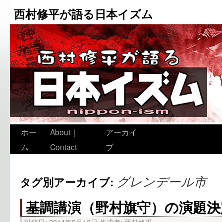
西村修平が語る日本イズム
ホー
About｜
アーカイ
ム
Contact
ブ
グレンデール市
タグ別アーカイブ:
基調講演（野村旗守）の演題決
投稿日:
2014年9月13日
作成者:
西村修平