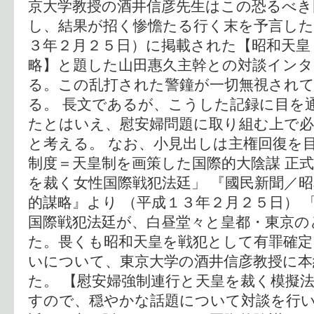
京大学教授の酒井信彦先生はこの恐るべき
し、結果が招く惨憺たる行く末を予言した
３年２月２５日）に掲載された【昭和天皇
略】と題した山田惠久主幹との対談イン
る。この乱打された警鐘が一切無視され
る。 長文であるが、こうした記録に目を
たとはいえ、慰安婦問題に取り組む上で
と考える。 なお、小見出しは主権回復を
制度＝天皇制を画策した国際的大陰謀 正
を裁く女性国際戦犯法廷」 『國民新聞／
的謀略』より （平成１３年２月２５日） 
国際戦犯法廷が、白昼堂々と皇都・東京の
た。畏くも昭和天皇を戦犯として有罪確定
いについて、東京大学の酒井信彦教授に本
た。 【慰安婦強制連行と天皇を裁く模擬法
すので、穏やかな話題について対談を行