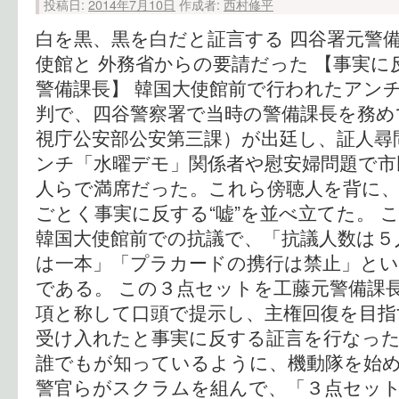
投稿日:
2014年7月10日
作成者:
西村修平
白を黒、黒を白だと証言する 四谷署元警備
使館と 外務省からの要請だった 【事実
警備課長】 韓国大使館前で行われたアン
判で、四谷警察署で当時の警備課長を務め
視庁公安部公安第三課）が出廷し、証人尋
ンチ「水曜デモ」関係者や慰安婦問題で市
人らで満席だった。これら傍聴人を背に、
ごとく事実に反する“嘘”を並べ立てた。 
韓国大使館前での抗議で、「抗議人数は５
は一本」「プラカードの携行は禁止」と
である。 この３点セットを工藤元警備課
項と称して口頭で提示し、主権回復を目指
受け入れたと事実に反する証言を行なった
誰でもが知っているように、機動隊を始
警官らがスクラムを組んで、「３点セッ