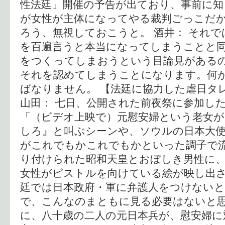
性法廷」開催の予告が出ており、事前に
が女性が主体になってやる裁判ごっこだ
ろう、無視しておこうと。 酒井： それ
を百遍言うと本当になってしまうことと
をつくってしまおうという目論見がある
それを認めてしまうことになります。何
ばなりません。 【法廷に協力した虐日タ
山田： 七日、公開された前夜祭に参加し
「（ビデオ上映で）元慰安婦という老女が
しろ』と叫ぶシーンや、ソウルの日本大
がこれでもかこれでもかといった調子で
り付けられた昭和天皇とおぼしき男性に
女性がピストルを向けている絵が映し出
廷では日本政府・軍に弁護人をつけない
で、こんなのまともに見る必要はないと
に、八十歳の二人の元日本兵が、慰安婦に