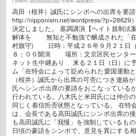
高田（桜井）誠氏にシンポへの出席を要請
http://nipponism.net/wordpress/
決定しました。 基調講演【ヘイト規制法
解体を 無知と不勉強で醸成された「在
村旗守) 日時：平成２６年９月２１日（
８：００開演 場所：文京区民センター
ネット生中継あり 来る２１日（日）に
ム「在特会によって貶められた愛国運動と
（桜井）誠氏から出席の可否につき連絡が
氏へシンポ出席の要請をおこなっている
行われている。八木氏と米田氏には仲介
同じく着信拒否状態となっている。 在特
は、会長である高田誠氏にシンポ出席の
も高田誠氏に「我慢」を強制しているも
日頃の豪語をシンポで、意見を異にする相