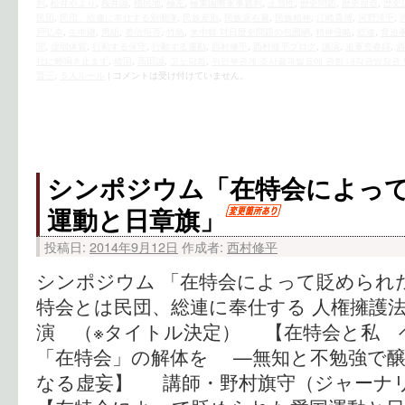
判
,
松井やより
,
桜井誠
,
植民地
,
極左
,
極東国際軍事裁判
,
正当性
,
歴史問題
,
歴史捏造
,
歴史
民団
,
民団、総連に奉仕する別働隊
,
民族差別
,
民族派右翼
,
民族精神
,
江崎貴博
,
河野洋平
,
戸弘幸
,
生中継
,
男組
,
着信拒否
,
竹島
,
米中韓 対日歴史問題の包囲網
,
精神侵略
,
総連
,
脅迫
聞
,
虚弱体質
,
行動する保守
,
行動する運動
,
西村修平
,
西村修平ブログ
,
講演
,
追軍売春婦
,
酒
社に蝉鳴き止まず
,
靖国
,
高田誠
,
고노담화
,
위안부관계 조사결과발표에 관한 내각관방장관
晋三
,
５人ルール
|
コメントは受け付けていません。
シンポジウム「在特会によっ
運動と日章旗」
投稿日:
2014年9月12日
作成者:
西村修平
シンポジウム 「在特会によって貶められ
特会とは民団、総連に奉仕する 人権擁護
演 （※タイトル決定） 【在特会と私 
「在特会」の解体を —無知と不勉強で醸
なる虚妄】 講師・野村旗守（ジャー