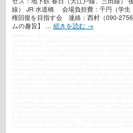
セス：地下鉄 春日（大江戸線、三田線） 
線） JR 水道橋 会場負担費：千円（学
権回復を目指す会 連絡：西村（090-2756
ムの趣旨】 …
続きを読む
→
カテゴリー:
時評
|
タグ:
Amnesty
,
anti-Japanese propaganda
,
Anti-Wednesday demonstration
,
Korea
,
NHK
,
Niopponism
,
Nobuhiko Sakai
,
Shuhei Nishimura
,
The International Military Tribunal 
Sovereignty
,
VAWW-NETジャパン
,
War rape
,
Women's International War Crimes Tribunal on Japa
暴力」日本ネットワーク
,
「河野談話」の白紙撤回を求める市民の会
,
『女性国際戦犯法廷
ティ・インターナショナル
,
アンチ水曜デモ
,
クマラスワミ報告書
,
グレンデール市
,
コリア
三段階論
,
シナ侵略主義
,
シンポ
,
シンポジウム
,
ジャーナリスト
,
デモ
,
ニコ生
,
ネットと愛
イト
,
ヘイトスピーチ
,
ヘイトデモ
,
マクドガル報告書
,
マスコミ
,
レイシズム
,
中共
,
主権回
都朝鮮学校
,
京都朝鮮学校公園占用抗議事件
,
京都朝鮮学校民事裁判
,
人権侵害
,
人権擁護法
八木康洋
,
公園の不法占拠
,
公安
,
冤罪
,
別働隊
,
利権分配集団
,
勧進橋児童公園
,
北朝鮮
,
反日
連人権規約委員会
,
国難
,
在日特権を許さない市民の会
,
在日韓国・朝鮮人
,
在特会
,
在特会
魂
,
大和魂再生とニッポンの敵
,
大日本愛国党
,
大東亜戦争
,
大韓民国
,
女性国際戦犯法廷
,
奴
尖閣諸島
,
山口祐二郎
,
平成２６年９月２１日
,
従軍慰安婦
,
性奴隷制度
,
愛国運動
,
慰安婦問
力・国際会議
,
戦争責任
,
戦時性暴力問題連絡協議会
,
抗議行動
,
教条主義
,
文京区民センタ
本国神党
,
日本断罪史観
,
日本民族
,
日本軍性奴隷制を裁く女性国際戦犯法廷
,
日章旗
,
日韓
日本人の精神構造
,
朝鮮人
,
朝鮮人を殺しに来た
,
朴槿惠
,
村田春樹
,
東京裁判
,
松井やより
,
史問題
,
歴史捏造
,
歴史認識
,
毎週決行！韓国大使館へアンチ「水曜デモ」
,
民団
,
民団、総
神
,
江崎貴博
,
河野洋平
,
河野談話
,
河野談話の白紙撤回を求める市民の会
,
瀬戸弘幸
,
生中継
略
,
総連
,
脅迫事件
,
自民党
,
自虐史観
,
英霊
,
虐日偽善に狂う朝日新聞
,
虚弱体質
,
行動する保
追軍売春婦
,
酒井信彦
,
野村旗守
,
鎮魂の祈りは絶へず幾夏も靖國神社に蝉鳴き止まず
,
靖国
내각관방장관 담화
,
１２回も「河野談話」の踏襲を明言した安倍晋三
,
５人ルール
|
コメン