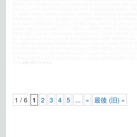
分配集団
,
反日
,
反日朝鮮人
,
吉元玉
,
吉元玉 李秀山 宋神道
,
告げ口外交
,
四谷署
,
国難
,
在米
再生とニッポンの敵
,
大東亜戦争
,
大韓民国
,
太平洋戦争
,
女性国際戦犯法廷
,
安倍晋三
,
安重
長
,
工藤徳之
,
弱腰外交
,
強制排除
,
従軍慰安婦
,
性奴隷制度
,
愛国
,
慰安婦問題
,
慰安婦強制連
行動
,
教条主義
,
日本ナショナリズム研究所
,
日本人
,
日本断罪史観
,
日本民族
,
日本軍の性奴
約
,
朝日新聞
,
朝日新聞に踊らされる日本人の精神構造
,
朝鮮人
,
朝鮮半島
,
本件各申入れ
,
朴
歴史認識
,
毎週決行！韓国大使館へアンチ「水曜デモ」
,
民族精神
,
河野洋平
,
河野談話
,
河
照会申出弁護士 田中禎人
,
田中禎人弁護士
,
白紙のプラカード
,
窪田順生
,
竹島
,
竹島の日
,
か』
,
第７回口頭弁論
,
米グレンデール市
,
米中韓 対日歴史問題の包囲網
,
精神侵略
,
自民党
動する運動
,
街宣
,
表現の自由
,
西村修平
,
西村修平ブログ
,
言論テロ
,
証人尋問
,
謝罪外交
,
警
庁四谷警察署
,
追軍売春婦
,
酒井信彦
,
鎮魂の祈りは絶へず幾夏も靖國神社に蝉鳴き止まず
,
本大韓民国大使館
,
고노 내각관방장관 담화
,
고노단와
,
고노담화
,
독도
,
라이따이한
,
박근혜
,
기
,
주 일본 대한민국 대사관
,
주 일본대한민국대사관
,
１２回も「河野談話」の踏襲を明言
メントは受け付けていません。
1 / 6
2
3
4
5
...
»
最後 (旧) »
1