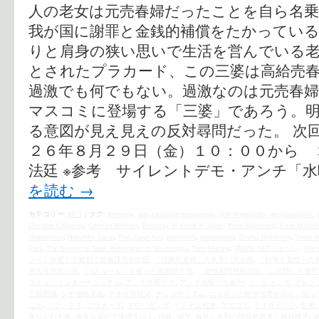
人の老女は元売春婦だったことを自ら名
我が国に謝罪と金銭的補償をたかってい
りと肩身の狭い思いで生活を営んでいる老
とされたプラカード、この三婆は高給売春
過激でも何でもない。過激なのは元売春
マスコミに登場する「三婆」であろう。
る意図が見え見えの反対尋問だった。 次
２６年８月２９日（金）１０：００から 
法廷 ※参考 サイレントデモ・アンチ「水
を読む
→
カテゴリー:
時評
|
タグ:
Amnesty
,
anti-Japanese propaganda
,
Anti-Wednesday demonstration
,
Glendale California
,
Comfort Women
,
Embassy of Korea in Japan
,
Kono Statement
,
Kono Statem
Niopponism
,
Nobuhiko Sakai
,
Park Geun-hye
,
patriotism
,
propaganda
,
Shuhei Nishimura
,
Texas-d
East
,
The Society to Seek Restoration of Sovereignty
,
Tony Marano
,
VAWW-NETジャパン
,
War 
ンチ」水曜デモ裁判で警備課長が出廷
,
「従軍慰安婦」の真実パネル展
,
「戦争と女性への
求める市民の会
,
『5人ルール』を破った画期的デモ
,
『女性国際戦犯法廷』に沈黙した保守
スティ・インターナショナル
,
アンチ水曜デモ
,
アンチ水曜デモ裁判
,
イ・ビョンギ
,
グレン
三段階論
,
シナ侵略主義
,
テキサス親父
,
ナショナリズム
,
ニッポンの紛争地帯をゆく：知っ
こと
,
パク・クネ
,
プラカード
,
プロパガンダ
,
ベトナム戦争
,
マスゴミ
,
ライダイハン
,
世界
事なかれ主義
,
事実を挙げて道理を説く
,
侵略
,
保守
,
偏見と差別の朝日的思考と精神構造
,