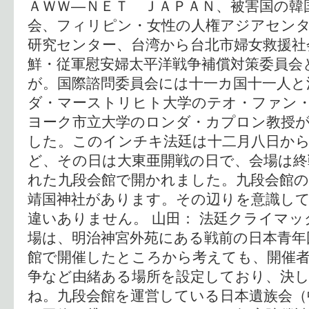
ＡＷＷ―ＮＥＴ ＪＡＰＡＮ、被害国の韓
会、フィリピン・女性の人権アジアセンタ
研究センター、台湾から台北市婦女救援社
鮮・従軍慰安婦太平洋戦争補償対策委員会
が。国際諮問委員会には十一カ国十一人と
ダ・マーストリヒト大学のテオ・ファン
ヨーク市立大学のロンダ・カプロン教授
した。このインチキ法廷は十二月八日か
ど、その日は大東亜開戦の日で、会場は終
れた九段会館で開かれました。九段会館
靖国神社があります。その辺りを意識し
違いありません。 山田： 法廷クライマ
場は、明治神宮外苑にある戦前の日本青年
館で開催したところから考えても、開催者
争など由緒ある場所を設定しており、決
ね。九段会館を運営している日本遺族会（