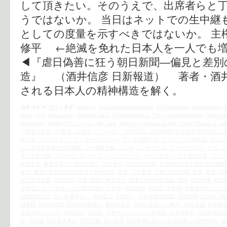
して頂きたい。そのうえで、出席者らと
うではないか。 当日はネットでの生中継
としての度量を示すべきではないか。 主
修平 ←絶滅を免れた日本人を一人でも
◀︎『虐日偽善に狂う朝日新聞―偏見と差
造』 （酒井信彦 日新報道） 著者・酒
される日本人の精神構造を解く。
カテゴリー:
時評
|
タグ:
Amnesty
,
anti-Japanese propaganda
,
Anti-Wednesday demonstration
,
Korea
,
NHK
,
Niopponism
,
Nobuhiko Sakai
,
Shuhei Nishimura
,
The International Military Tribunal 
Sovereignty
,
VAWW-NETジャパン
,
War rape
,
Women's International War Crimes Tribunal on Japa
「戦争と女性への暴力」日本ネットワーク
,
「河野談話」の白紙撤回を求める市民の会
,
『
歩デモ
,
アムネスティ・インターナショナル
,
アンチ水曜デモ
,
クマラスワミ報告書
,
グレン
による日本侵略の三段階論
,
シナ侵略主義
,
シンポ
,
シンポジウム
,
ジャーナリスト
,
デモ
,
ニ
ネット生中継
,
プロパガンダ
,
ヘイト
,
ヘイトスピーチ
,
ヘイトデモ
,
ヘイト規制法案
,
マクド
目指す会
,
事実を挙げて道理を説く
,
京都事件
,
京都朝鮮学校
,
京都朝鮮学校公園占用抗議事
保守
,
偏見と差別の朝日的思考と精神構造
,
偽善
,
八木康洋
,
公園の不法占拠
,
公安
,
冤罪
,
別
反日原理主義
,
吉田清治
,
国連
,
国連人権委員会
,
国連人権規約委員会
,
国難
,
在日特権
,
在日
在特会によって貶められた愛国運動と日章旗
,
基調講演
,
売国奴
,
大和魂
,
大和魂再生とニッ
国際戦犯法廷
,
奴らを通すな！
,
安倍晋三
,
安田浩一
,
対日非難決議案
,
尖閣諸島
,
山口祐二郎
国運動
,
慰安婦問題
,
慰安婦強制連行
,
憂国我道会
,
戦争と女性への暴力・国際会議
,
戦争責
文京区民センター
,
新大久保
,
日の丸
,
日本ナショナリズム研究所
,
日本国神党
,
日本断罪史
廷
,
日章旗
,
日韓基本条約
,
有門大輔
,
朝日新聞
,
朝日新聞に踊らされる日本人の精神構造
,
朝