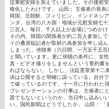
従軍慰安婦を加えていました。その後慰安
格化したわけです。 山田： 主催者の発表
韓国、北朝鮮、フィリピン、インドネシ
ンダ、台湾の八カ国・地域が元慰安婦七十
三百人、毎日、千人以上が会場につめかけ
その内、韓国の関係者が約二百人参加して
イの桑原聡記者が取材の為参加を申し込
しまった。傍聴券（六日間、一万五千五百
と聞いています。更に傍聴の条件に、女性
真・ビデオ撮りをしませんという誓約書
ればならない。 しかし、法廷憲章第十二
決は公開すると明確に謳っている。自分で
で破っているのです。十一月に行われた
プレゼンテーションの行事は、主催者に
題でもないというのか、当日申し込みい
い。国民新聞はどうでしたか。 山田： 「