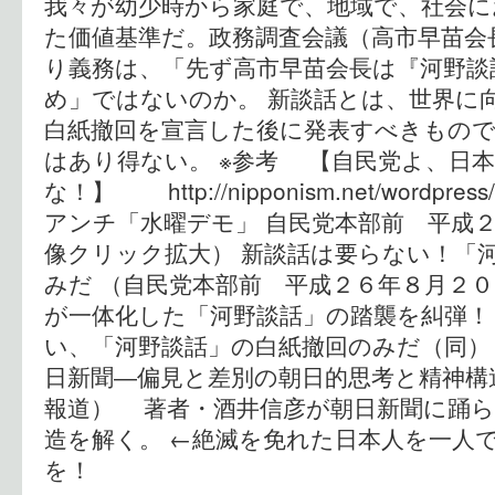
我々が幼少時から家庭で、地域で、社会
た価値基準だ。政務調査会議（高市早苗会
り義務は、「先ず高市早苗会長は『河野談
め」ではないのか。 新談話とは、世界に
白紙撤回を宣言した後に発表すべきもの
はあり得ない。 ※参考 【自民党よ、日
な！】 http://nipponism.net/wordpre
アンチ「水曜デモ」 自民党本部前 平成２
像クリック拡大） 新談話は要らない！「
みだ （自民党本部前 平成２６年８月２０
が一体化した「河野談話」の踏襲を糾弾！
い、「河野談話」の白紙撤回のみだ（同） 
日新聞―偏見と差別の朝日的思考と精神構
報道） 著者・酒井信彦が朝日新聞に踊ら
造を解く。 ←絶滅を免れた日本人を一人
を！