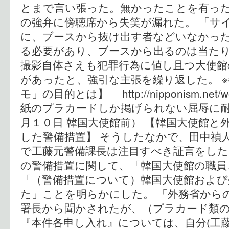
とまで言い張った。無かったことを有っ
の強弁に傍聴席から失笑が漏れた。 「サ
に、ブースから抜け出す者などいなかっ
る必要があり、ブースから出るのは当た
撮影自体さえも犯罪行為に値し且つ大使館
があったと、強引な主張を繰り返した。 ※
モ」の目的とは】 http://nipponism.net/wo
紙のプラカードしか掲げられない屈辱に
月１０日 韓国大使館前） 【韓国大使館と
した警備措置】 そうしたなかで、田中禎
で工藤元警備課長は注目すべき証言をした
の警備措置に関して、「韓国大使館の職員
「（警備措置について）韓国大使館および
た」ことを明らかにした。 「外務省から
署長から聞かされたが、（プラカード類
『本件各申し入れ』については、自分(工