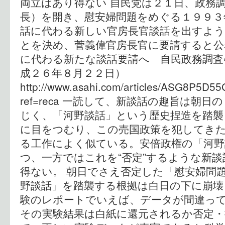
両立はあり得ない 自民党は２１日、政務
長）を開き、慰安婦問題をめぐる１９９３
話に代わる新しい官房長官談話を出すよ
とを決め、菅義偉官房長官に要請すると
に代わる新たな談話要請へ 自民政務調
成２６年８月２２日）
http://www.asahi.com/articles/ASG8P5D
ref=reca 一読して、新談話の趣旨は朝
じく、「河野談話」という歴史捏造を踏襲
に目をつむり、この売国政策を犯してき
る工作によく似ている。安倍政権の「河野
つ、一方ではこれを“否定”するような新
得ない。 朝日でさえ否定した「慰安婦問
野談話」を踏襲する根拠は白日の下に崩壊
験のレポートでいえば、データが間違っ
その実験結果は白紙に還元されるか否定・