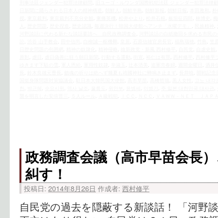
刑事法廷ジェンダー犯罪法律顧問
,
旧ユーゴ・ルワンダ国際戦犯法廷 ジェンダー犯罪法律
日新聞に踊らされる日本人の精神構造
,
朝鮮人
,
朝鮮半島
,
朝鮮新報
,
朝鮮日報
,
本田雅和
,
朴
授
,
東京裁判
,
東京裁判不充分史観
,
東條英機
,
松井やより
,
松井石根
,
板垣征四郎
,
林博史
,
梅
人
,
歴史問題
,
歴史捏造
,
歴史認識
,
毎週決行！韓国大使館へアンチ「水曜デモ」
,
民族精神
,
河野談話に代わる新たな談話要請へ 自民政務調査会
,
河野談話の白紙撤回を求める市民の
訟
,
渋谷 山手教会
,
田中信尚
,
白柳誠一枢機卿
,
皇居
,
石原信雄官房長官
,
福島瑞穂
,
竹島
,
笠
日歴史問題の包囲網
,
精神の奴隷化
,
精神侵略
,
維新政党・新風 西村修平
,
自民党
,
自虐史観
原彰
,
虐日
,
虐日偽善に狂う朝日新聞
,
行動する運動
,
街宣
,
裕仁は有罪
,
西村修平
,
西村修平
ゆきます下駄の雪
,
軍人恩給
,
軍用性奴隷
,
辛淑玉
,
辻本清美
,
追軍売春婦
,
週間金曜日
,
酒井
長
,
鈴木良雄元曹長
,
鎮魂の祈りは絶へず幾夏も靖國神社に蝉鳴き止まず
,
長井暁
,
開戦記念
国挺身隊問題対策協議会
,
駐日本大韓民国大使館
,
高市早苗
,
高橋哲哉
,
黒人女性
,
고노 내각
한
,
박근혜
,
수요시위
,
역사 날조
,
울릉도
,
위안부
,
윤병세
,
이병기
,
주 일본 대한민국 대사관
,
襲を明言した安倍晋三
,
５人ルール
,
Ａ級戦犯
,
ＩＣＣ
,
ＮＣＣ
,
ＶＡＷＷ－ＮＥＴ ＪＡＰ
政務調査会議（高市早苗会長）
糾す！
投稿日:
2014年8月26日
作成者:
西村修平
自民党の過去を隠蔽する新談話！ 「河野