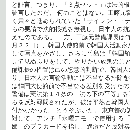
と証言。つまり、「３点セット」は法的
証言したのだ。 何のことはない。工藤元
く粛々と進められていた「サイレント・
らの要請で法的根拠を無視し、日本人の抗
えたのである。 一方、工藤元警備課長は
月２２日）、韓国大使館前で韓国人活動家
して写真をかざし、さらに竹島は「韓国
見て見ぬふりをして、やりたい放題のこ
備課長の措置は己の恣意的判断で、韓国人
り、日本人の言論活動には不当なる排除を
は韓国大使館前で不当なる差別を受けたの
警備は憲法第１４条の「法の下の平等」を
らを反対尋問されたが、彼は平然と韓国人
付かなかった」とうそぶいた。 東京都の
対して、アンチ「水曜デモ」で使用する「
婦」のプラカードを指し、過激だと反対