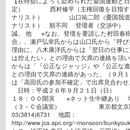
【在特会によって貶められた愛国運動と
定） 西村修平（主権回復を目指す会
ナリスト） 山口祐二郎（憂国我道会
ナリスト） 順不同 登壇者（交渉
誠、 他 ※なお、登壇を要請した村田春
合」、瀬戸弘幸氏からは山口氏から「呼
理由に、八木康洋氏からは「翌日の仕事に
は控えたい」との理由で欠席の連絡を頂い
からは「『公正なジャッジ』や『公正な進
との理由で欠席の連絡があった。（９月１
は「高田氏の参加不確定」で出席見合わせ
日時：平成２６年９月２１日（日
１８：００開演 ※ネット生中継あり 
（３－Ｃ会議室） 東京都文京区本郷
03(3814)6731 地図：
http://www.jca.apc.org/~monsoon/bunky