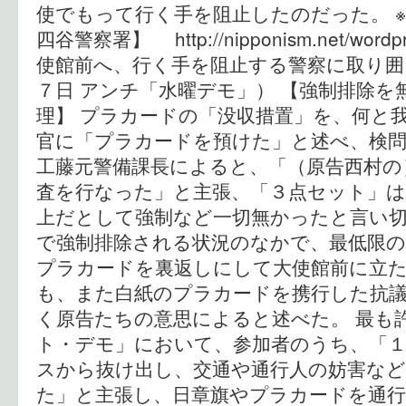
使でもって行く手を阻止したのだった。 ※参
四谷警察署】 http://nipponism.net/word
使館前へ、行く手を阻止する警察に取り囲
７日 アンチ「水曜デモ」） 【強制排除を
理】 プラカードの「没収措置」を、何と
官に「プラカードを預けた」と述べ、検
工藤元警備課長によると、「（原告西村の
査を行なった」と主張、「３点セット」は
上だとして強制など一切無かったと言い切
で強制排除される状況のなかで、最低限の
プラカードを裏返しにして大使館前に立
も、また白紙のプラカードを携行した抗
く原告たちの意思によると述べた。 最も
ト・デモ」において、参加者のうち、「１
スから抜け出し、交通や通行人の妨害など
た」と主張し、日章旗やプラカードを通