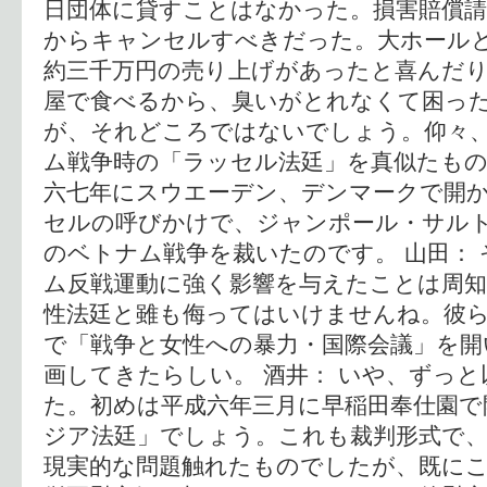
日団体に貸すことはなかった。損害賠償
からキャンセルすべきだった。大ホール
約三千万円の売り上げがあったと喜んだ
屋で食べるから、臭いがとれなくて困っ
が、それどころではないでしょう。仰々
ム戦争時の「ラッセル法廷」を真似たもの
六七年にスウエーデン、デンマークで開
セルの呼びかけで、ジャンポール・サル
のベトナム戦争を裁いたのです。 山田：
ム反戦運動に強く影響を与えたことは周
性法廷と雖も侮ってはいけませんね。彼
で「戦争と女性への暴力・国際会議」を開
画してきたらしい。 酒井： いや、ずっ
た。初めは平成六年三月に早稲田奉仕園で
ジア法廷」でしょう。これも裁判形式で
現実的な問題触れたものでしたが、既に