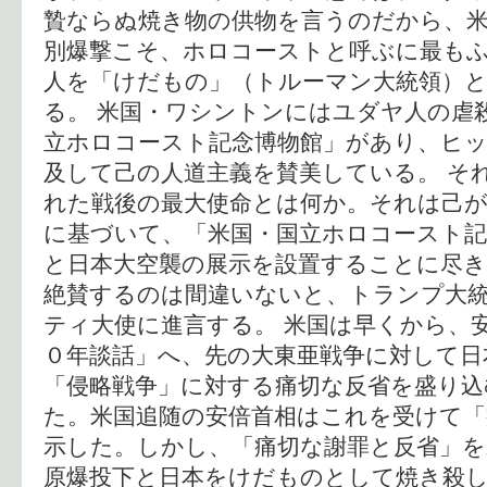
贄ならぬ焼き物の供物を言うのだから、
別爆撃こそ、ホロコーストと呼ぶに最も
人を「けだもの」（トルーマン大統領）
る。 米国・ワシントンにはユダヤ人の虐
立ホロコースト記念博物館」があり、ヒ
及して己の人道主義を賛美している。 そ
れた戦後の最大使命とは何か。それは己が
に基づいて、「米国・国立ホロコースト記
と日本大空襲の展示を設置することに尽
絶賛するのは間違いないと、トランプ大
ティ大使に進言する。 米国は早くから、
０年談話」へ、先の大東亜戦争に対して日
「侵略戦争」に対する痛切な反省を盛り込
た。米国追随の安倍首相はこれを受けて「
示した。しかし、「痛切な謝罪と反省」を
原爆投下と日本をけだものとして焼き殺し