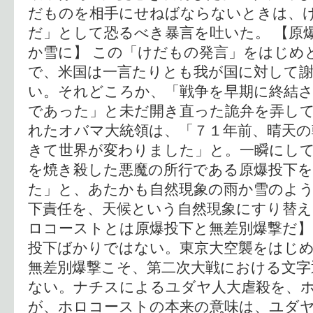
だものを相手にせねばならないときは、
だ」として恐るべき暴言を吐いた。 【原
か雪に】 この「けだもの発言」をはじめ
で、米国は一言たりとも我が国に対して
い。それどころか、「戦争を早期に終結
であった」と未だ開き直った詭弁を弄して
れたオバマ大統領は、「７１年前、晴天の
きて世界が変わりました」と。一瞬にして
を焼き殺した悪魔の所行である原爆投下
た」と、あたかも自然現象の雨か雪のよ
下責任を、天候という自然現象にすり替え
ロコーストとは原爆投下と無差別爆撃だ】
投下ばかりではない。東京大空襲をはじ
無差別爆撃こそ、第二次大戦における文字
ない。ナチスによるユダヤ人大虐殺を、
が、ホロコーストの本来の意味は、ユダ