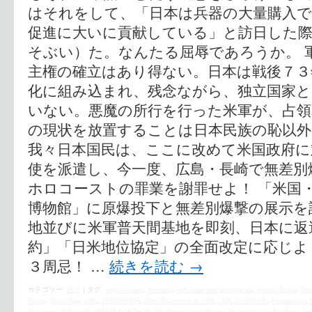
はそれをして、「日本は兵器の大量購入で
促進に大いに貢献している」と訪日した際
そぶい）た。なんたる屈辱であろうか。 
主権の確立はあり得ない。日本は戦後７３
化に組み込まれ、残念ながら、独立国家
いない。悪魔の所行を行った米軍が、占
の現状を放置することは日本民族の恥以
我々日本国民は、ここに改めて米国政府に
使を派遣し、今一度、広島・長崎で無差別
ホロコーストの罪業を謝罪せよ！ 「米国
博物館」に原爆投下と無差別爆撃の展示を
地並びに米軍普天間基地を即刻、日本に返
約」「日米地位協定」の全面改定に応じよ
３周忌！ …
続きを読む
→
カテゴリー:
時評
|
タグ:
Aegis Ashore
,
Amnesty
,
anti-Japanese propaganda
,
Atomic Bomb
,
Dec
Trump
,
Enola Gay
,
GHQ
,
HIROSHIMA
,
Kono Statement of 1993
,
LDP
,
NAGASAKI
,
Niopponism
,
Nishimura
,
SPUTNIK / DENIS KORZHOV
,
The International Military Tribunal for the Far East
,
The