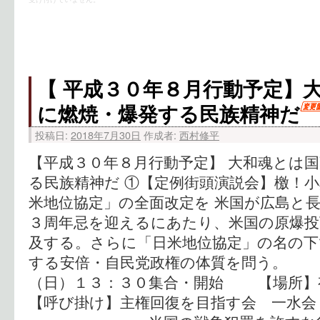
【 平成３０年８月行動予定】
に燃焼・爆発する民族精神だ
投稿日:
2018年7月30日
作成者:
西村修平
【平成３０年８月行動予定】 大和魂とは
る民族精神だ ①【定例街頭演説会】檄！
米地位協定」の全面改定を 米国が広島と
３周年忌を迎えるにあたり、米国の原爆投
及する。さらに「日米地位協定」の名の下
する安倍・自民党政権の体質を問う。 
（日）１３：３０集合・開始 【場
【呼び掛け】主権回復を目指す会 一水会