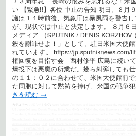
７３周年忌 長崎の恨みを忘れるな！米
い 【緊急!!】各位 中止の告知 明日、８
議は１１時前後、気象庁は暴風雨を警告し
が、現状では中止と決定します。 ８月６
メディア （SPUTNIK / DENIS KORZ
殺を謝罪せよ！」として、駐日米国大使館
れています。 https://jp.sputniknews.com/li
権回復を目指す会 西村修平 広島に続い
爆投下は悪魔の所業だ。幾ら糾弾しても仕
の１１：０２に合わせて、米国大使館前で
た同胞に対して黙祷を捧げ、米国の戦争犯
きを読む
→
カテゴリー:
お知らせ
|
タグ:
Aegis Ashore
,
Amnesty
,
anti-Japanese propaganda
,
Atomic Bomb
US Japan Okinawa
,
Donald Trump
,
Enola Gay
,
GHQ
,
HIROSHIMA
,
Kono Statement of 1993
,
LD
Tomodachi
,
Shuhei Nishimura
,
The International Military Tribunal for the Far East
,
The Society to 
Security Treaty
,
Tokyo Holocaust
,
U.S. military base
,
U.S.–Japan Status of Forces Agreement
,
U
Ambassador to Japan
,
USA
,
USA attack on Japan
,
VAWW-NETジャパン
,
war crime
,
war respons
体制
,
「主権回復記念日」の重大な誤り
,
「戦争と女性への暴力」日本ネットワーク
,
「日米
す
,
「河野談話」白紙撤回を求める市民の会
,
かくすれば かくなるものと 知りながら やむ