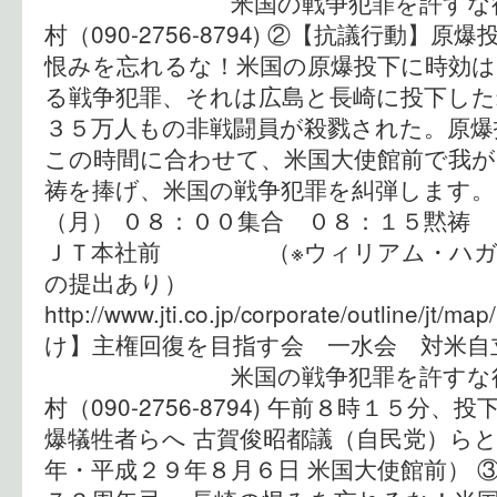
米国の戦争犯罪を許すな行動
村（090-2756-8794) ②【抗議行動】
恨みを忘れるな！米国の原爆投下に時効は
る戦争犯罪、それは広島と長崎に投下した
３５万人もの非戦闘員が殺戮された。原爆
この時間に合わせて、米国大使館前で我が
祷を捧げ、米国の戦争犯罪を糾弾します
（月） ０８：００集合 ０８：１５黙祷
ＪＴ本社前 （※ウィリアム・ハガテ
の提出あり）
http://www.jti.co.jp/corporate/outline/
け】主権回復を目指す会 一水会 対米自
米国の戦争犯罪を許すな行動
村（090-2756-8794) 午前８時１５分
爆犠牲者らへ 古賀俊昭都議（自民党）らと
年・平成２９年８月６日 米国大使館前） 