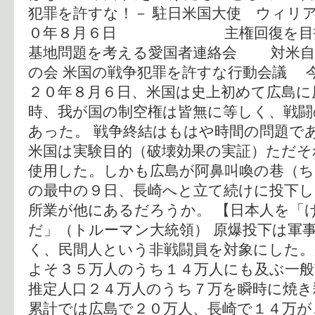
犯罪を許すな！－ 駐日米国大使 ウィリア
０年８月６日 主権回復を目
基地問題を考える愛国者連絡会 対米自
の会 米国の戦争犯罪を許すな行動会議 
２０年８月６日、米国は史上初めて広島に
時、我が国の制空権は皆無に等しく、戦闘
あった。 戦争終結はもはや時間の問題で
米国は実験目的（破壊効果の実証）ただそ
使用した。しかも広島が阿鼻叫喚の巷（
の最中の９日、長崎へと立て続けに投下し
所業が他にあるだろうか。 【日本人を「
だ」（トルーマン大統領） 原爆投下は軍
く、民間人という非戦闘員を対象にした。
よそ３５万人のうち１４万人にも及ぶ一般
推定人口２４万人のうち７万を瞬時に焼き
累計では広島で２０万人、長崎で１４万が