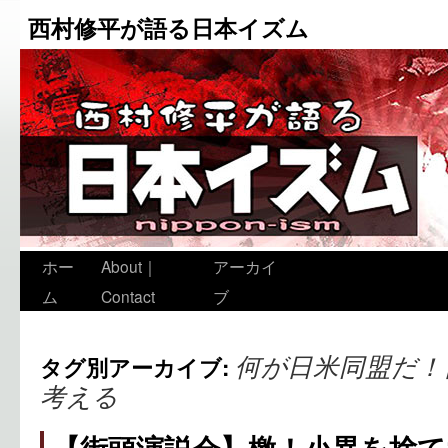
西村修平が語る日本イズム
ホー
About｜
アーカイ
ム
Contact
ブ
何が日米同盟だ！
タグ別アーカイブ:
考える
【街頭演説会】檄！小異を捨て