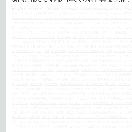
カテゴリー:
時評
|
タグ:
Aegis Ashore
,
Amnesty
,
anti-Japanese propaganda
,
Comfort Women
,
Donald Trump
,
F１６戦闘機 燃料タンク投棄
,
Kono Statement of 1993
,
LDP
,
Niopponism
,
Nobuh
Tribunal for the Far East
,
The Society to Seek Restoration of Sovereignty
,
the U.S.‐Japan Securit
Forces Agreement
,
VAWW-NETジャパン
,
WW2
,
YP体制
,
「主権回復記念日」の重大な誤り
,
意」の売国を糾す
,
かくすれば かくなるものと 知りながら やむにやまれぬ 大和魂
,
アムネ
オスプレイ墜落
,
サンフランシスコ講和条約
,
シナによる日本侵略三段階
,
シナ侵略主義
,
ト
復を考える
,
ドナルド・トランプ
,
ネット右翼
,
ネトウヨ
,
プロパガンダ
,
ヘイトスピーチ
,
ポ
ア
,
ヤルタ会談
,
世界最大の人権蹂躙国家
,
中共
,
主権回復
,
主権回復を目指す会
,
主権国家
,
鉄鋼関税を考える
,
侵略性の根本にある中華思想
,
保守
,
偏向報道
,
偏見と差別の朝日的思考
鮮
,
北朝鮮核問題
,
反日
,
国益
,
国連安保理
,
国連憲章５１条 自衛権行使
,
国難
,
在日米軍
,
売
はない
,
大東亜戦争
,
太平洋戦争
,
女性国際戦犯法廷
,
安倍・自民党政権
,
安倍晋三
,
対日歴史
性奴隷制度
,
慰安婦
,
慰安婦像
,
慰安婦問題
,
慰安婦強制連行
,
戦争犯罪
,
戦争責任
,
戦後レジ
係
,
抗議行動
,
抗議街宣
,
拉致被害者の救済を他国に委ねた愚を糾す
,
敗戦を総括できない日
のとして扱うべきだ トルーマン
,
日本侵略三段階論
,
日本未来の会
,
日本民族を朝鮮に売り
戦犯法廷
,
日本軍性奴隷制を裁く女性国際戦犯法廷
,
日米ガイドライン
,
日米同盟
,
日米同盟
日韓合意
,
日韓合意１０億円拠出
,
朝日新聞に踊らされる日本人の精神構造
,
朝鮮半島
,
本当
襲
,
東京裁判
,
桑野繁樹
,
植民地体制
,
極東国際軍事裁判
,
横田基地問題
,
横田空域
,
歴史捏造
,
リ墜落
,
沖縄米軍基地
,
河野談話
,
河野談話の白紙撤回を求める市民の会
,
泥沼と化した『日
侵略の“同盟国”
,
米中二重隷属体制
,
米中韓 対日歴史問題の包囲網
,
米中韓が結託する反日統
軍へリ事故
,
米軍基地問題
,
米軍戦闘機の燃料タンク投棄
,
米軍横田基地
,
米軍機事故
,
米軍
隷
,
絶対正義
,
絶滅を免れた日本人
,
習近平
,
自公連立
,
自民党
,
自民党に物申す
,
自民党に物
せよ
,
自民党の売国的外交
,
自民党本部前定例街宣
,
自虐史観
,
自衛隊
,
英霊
,
菅義偉官房長官
偽善に狂う朝日新聞
,
血税
,
行動する運動
,
街宣
,
街宣告知
,
西村修平
,
西村修平ブログ
,
親米
す下駄の雪
,
軍事支配
,
辺野古
,
酒井信彦
,
金正恩（キム・ジョンウン）朝鮮労働党委員長
,
防衛
,
隷属国家
,
靖国
,
韓国
,
韓国女性家族省
,
領土問題
,
領海侵犯
,
領海侵略
,
首都圏上空 航
も「河野談話」の踏襲を明言した安倍晋三
,
２０１８年度 防衛予算
,
ＣＨ５３Ｅ
,
Ｆ３５戦