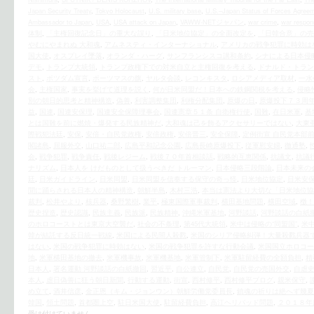
Japan Security Treaty
,
Tokyo Holocaust
,
U.S. military base
,
U.S.–Japan Status of Forces Agree
Ambassador to Japan
,
USA
,
USA attack on Japan
,
VAWW-NETジャパン
,
war crime
,
war respons
体制
,
「主権回復記念日」の重大な誤り
,
「日米地位協定」の全面改定を
,
「日韓合意」の売
やむにやまれぬ 大和魂
,
アムネスティ・インターナショナル
,
アメリカの戦争犯罪に時効は
国大使
,
オスプレイ墜落
,
オランダ・ハーグ
,
サンフランシスコ講和条約
,
シナによる日本侵
デモ
,
トランプ大統領
,
トランプ政権下での対米自立と主権回復を考える
,
ドナルド・トラン
スト
,
ポツダム宣言
,
ポーツマスの旗
,
ヤルタ会談
,
レコンキスタ
,
ロシアメディア取材
,
一水
会
,
主権国家
,
事実を挙げて道理を説く
,
何が日米同盟だ！日本への鉄鋼関税を考える
,
侵略
別の朝日的思考と精神構造
,
偽善
,
利害調整集団
,
利権分配集団
,
原爆の日
,
原爆投下７３周
益
,
国連
,
国連安保理
,
国連安全保障理事会
,
国連憲章５１条 自衛権行使
,
国難
,
在日米軍
,
基
とは国難を前に燃焼・爆発する民族精神だ
,
大和魂は己を飾るアクセサリーではない
,
大東
際戦犯法廷
,
安保
,
安倍・自民党政権
,
安倍政権
,
安倍晋三
,
安全保障
,
定例街宣 自民党本部
閣諸島
,
屈服外交
,
山口祐二郎
,
広島平和記念公園
,
広島長崎原爆投下
,
従軍慰安婦
,
徹通塾
,
会
,
戦争犯罪
,
戦争責任
,
戦後レジーム
,
戦後７０年首相談話
,
戦略的互恵関係
,
抗議文
,
抗議
ナリズム
,
日本人を けだものとして扱うべきだ トルーマン
,
日本侵略三段階論
,
日本未来の
廷
,
日米ガイドライン
,
日米同盟
,
日米同盟を信奉する保守の奇っ怪
,
日米地位協定
,
日米安
聞に踊らされる日本人の精神構造
,
朝鮮半島
,
木村三浩
,
本当は憲法より大切な「日米地位協
裁判
,
松井やより
,
核兵器
,
桑野繁樹
,
業平
,
極東国際軍事裁判
,
横田基地問題
,
横田空域
,
檄！
歴史捏造
,
歴史認識
,
民族主義
,
民族派
,
民族精神
,
沖縄米軍基地
,
河野談話
,
河野談話の白紙
のホロコーストとは東京大空襲だ
,
社会の不条理
,
第45代大統領
,
米中は侵略の“同盟国”
,
米
韓が結託する反日統一戦線
,
米国による民間人殺戮
,
米国のシリア侵略糾弾！大量殺戮兵器
はない
,
米国の戦争犯罪に時効はない
,
米国の戦争犯罪を許すな行動会議
,
米国国立ホロコー
地
,
米軍横田基地の撤去
,
米軍機事故
,
米軍機基地
,
米軍管制下
,
米軍駐留経費の全額負担
,
精
日本人
,
署名運動 河野談話の白紙撤回
,
習近平
,
自公連立
,
自民党
,
自民党の売国外交
,
自虐
本人
,
虐日偽善に狂う朝日新聞
,
行動する運動
,
街宣
,
西村修平
,
西村修平ブログ
,
親米保守
,
め立て
,
酒井信彦
,
金正恩（キム・ジョンウン）朝鮮労働党委員長
,
鎮魂の祈りは絶へず幾夏
韓国
,
領土問題
,
首都圏上空
,
駐日米国大使
,
駐留経費負担
,
高江ヘリパッド問題
,
２０１８年
受け付けていません。