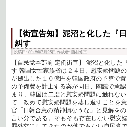
【街宣告知】泥沼と化した『日
糾す
投稿日:
2018年7月25日
作成者:
西村修平
【自民党本部前 定例街宣】 泥沼と化した
す 韓国女性家族省は２４日、慰安婦問題
が拠出した１０億円を韓国政府の予算で置
の予備費を計上する案が同日、閣議で承認
まり、韓国は二度と慰安婦問題に触れな
て、改めて慰安婦問題を蒸し返すことを意
官「日韓合意の精神損なうな」と見解をの
言い分である。そもそも存在しない慰安婦
罪外交にしてきたのが他でもない自民党