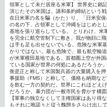
領軍として未だ居座る米軍】 世界史に銘
演じたその米国は、講和条約締結という戦
在日米軍の名を騙（かた）り、「日米安保
の名の下、占領軍として沖縄をはじめと
基地を張り巡らしている。 とりわけ、米
を完全に航空管制下に敷き、我が物顔に飛
は手も足も出せないでいる。危険な米軍基
かりではない。最も危険で、最も航空輸
が米軍横田基地である。首都圏上空が外国
ている国家が世界の何処にあるだろうか。
衡是正と称して米国製兵器の大量購入を押
事援助（FMS）と称して、価格も納期な
を飲む一方の契約だ。世界にこれほどえ
だろうか、暴力団が一般市民を脅かす構
【軍事の独立なくして主権国家はあり得な
もそれに唯諾々と従う醜態をさらけ出し