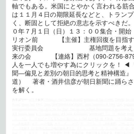
軸でもある。米国にとやかく言われる筋
は１１月４日の期限延長などと、トラン
く、断固として拒絶の意志を示すべき
０年７月１日（日）１３：００集合・
リオン前 【主催】主権回復を目指す
実行委員会 基地問題を考える愛
来の会 【連絡】西村（090-2756-87
人を一人でも増やす為にクリックを！ ◀︎
聞―偏見と差別の朝日的思考と精神構造』
道） 著者・酒井信彦が朝日新聞に踊らさ
を解く。
カテゴリー:
時評
|
タグ:
10 March 1945
,
Aegis Ashore
,
Bombing of Tokyo 1945
,
CH53E
,
Decep
Trump
,
Enola Gay
,
FMS
,
GHQ
,
HIROSHIMA NAGASAKI
,
Kono Statement of 1993
,
LDP
,
Nioppon
International Military Tribunal for the Far East
,
The Society to Seek Restoration of Sovereignty
,
th
U.S. military base
,
U.S.–Japan Status of Forces Agreement
,
VAWW-NETジャパン
,
WGIP
,
WW2
ンポジウム
,
かくすれば かくなるものと 知りながら やむにやまれぬ 大和魂
,
イラン原油輸
レム首都宣言
,
オスプレイ墜落
,
オランダ・ハーグ
,
サンフランシスコ講和条約
,
シナによる
ランプ政権下での対米自立と主権回復を考える
,
ドナルド・トランプ
,
プロパガンダ
,
ポツダ
会談
,
レコンキスタ
,
一水会
,
世界警察
,
中共
,
主権回復
,
主権回復を目指す会
,
主権回復記念