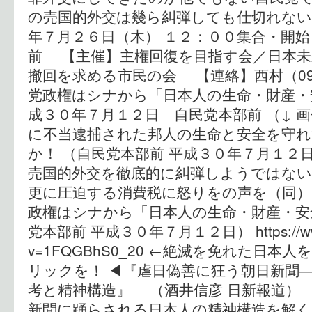
の売国的外交は幾ら糾弾しても仕切れな
年７月２６日（木） １２：００集合・開
前 【主催】主権回復を目指す会／日本未
撤回を求める市民の会 【連絡】西村（090-2
党政権はシナから「日本人の生命・財産・
成３０年７月１２日 自民党本部前 （↓ 
に不当逮捕された邦人の生命と安全を守れ
か！ （自民党本部前 平成３０年７月１２
売国的外交を徹底的に糾弾しようではない
更に圧迫する消費税に怒りをの声を（同）
政権はシナから「日本人の生命・財産・安
党本部前 平成３０年７月１２日） https://www.y
v=1FQGBhS0_20 ←絶滅を免れた日
リックを！ ◀︎『虐日偽善に狂う朝日新聞
考と精神構造』 （酒井信彦 日新報道）
新聞に踊らされる日本人の精神構造を解く