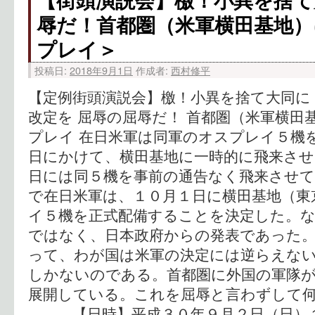
辱だ！首都圏（米軍横田基地
プレイ＞
投稿日:
2018年9月1日
作成者:
西村修平
【定例街頭演説会】檄！小異を捨て大同に
改定を 屈辱の屈辱だ！ 首都圏（米軍横田
プレイ 在日米軍は同軍のオスプレイ５機
日にかけて、横田基地に一時的に飛来させ
日には同５機を事前の通告なく飛来させ
で在日米軍は、１０月１日に横田基地（東
イ５機を正式配備することを決定した。な
ではなく、日本政府からの発表であった。
って、わが国は米軍の決定には逆らえな
しかないのである。首都圏に外国の軍隊
展開している。これを屈辱と言わずして
【日時】平成３０年９月２日（日）１