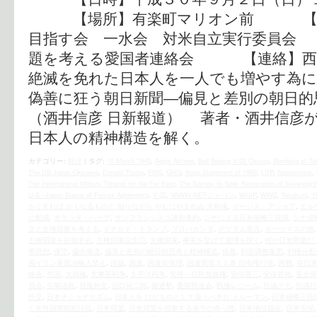
【場所】有楽町マリオン前 【呼
目指す会 一水会 対米自立実
題を考える愛国者連絡会 【連絡】西村（090
絶滅を免れた日本人を一人でも増やす為にク
偽善に狂う朝日新聞―偏見と差別の朝日
（酒井信彦 日新報道） 著者・酒井信彦
日本人の精神構造を解く。
カテゴリー:
時評
|
タグ:
10 March 1945
,
Aegis Ashore
,
Bell Boeing V-22 Osprey
,
Bombing of To
The US Japan Okinawa
,
Donald Trump
,
FMS
,
GHQ
,
Kono Statement of 1993
,
LDP
,
Niopponism
,
The International Military Tribunal for the Far East
,
The Society to Seek Restoration of Sovereignt
U.S.–Japan Status of Forces Agreement
,
V-22
,
VAWW-NETジャパン
,
WGIP
,
WW2
,
Yasukuni
,
Y
かくすれば かくなるものと 知りながら やむにやまれぬ 大和魂
,
イージス・アショア
,
エル
に配備
,
オランダ・ハーグ
,
サンフランシスコ講和条約
,
シナによる日本侵略三段階
,
シナ侵
立と主権回復を考える
,
ドナルド・トランプ
,
プロパガンダ
,
ポツダム宣言
,
ポーツマスの旗
主権回復を目指す会
,
主権回復記念日
,
主権国家
,
事実を挙げて道理を説く
,
何が日米同盟だ
華思想
,
保守
,
偏向報道
,
偏見と差別の朝日的思考と精神構造
,
偽善
,
利害調整集団
,
利権分配
国イラン産原油輸入禁止
,
国益
,
国連
,
国連安保理
,
国連憲章５１条 自衛権行使
,
国難
,
在日
絡会
,
売国
,
大和魂
,
大東亜戦争
,
太平洋戦争
,
安倍・自民党政権
,
安倍晋三
,
安倍首相
,
安全保
員会
,
尖閣諸島
,
屈服外交
,
山口祐二郎
,
徹通塾
,
憂国我道会
,
戦後レジーム
,
抗議デモ
,
抗議行
外交
,
日本ナショナリズム
,
日本人を けだものとして扱うべきだ トルーマン
,
日本侵略三段
く女性国際戦犯法廷
,
日米同盟
,
日米同盟を信奉する保守の奇っ怪
,
日米地位協定
,
日米安保