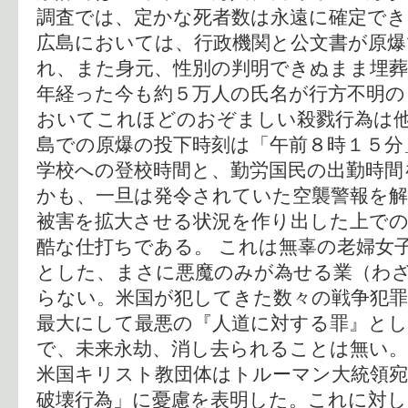
調査では、定かな死者数は永遠に確定で
広島においては、行政機関と公文書が原爆
れ、また身元、性別の判明できぬまま埋
年経った今も約５万人の氏名が行方不明の
おいてこれほどのおぞましい殺戮行為は他
島での原爆の投下時刻は「午前８時１５分
学校への登校時間と、勤労国民の出勤時間
かも、一旦は発令されていた空襲警報を解
被害を拡大させる状況を作り出した上で
酷な仕打ちである。 これは無辜の老婦女
とした、まさに悪魔のみが為せる業（わ
らない。米国が犯してきた数々の戦争犯
最大にして最悪の『人道に対する罪』と
で、未来永劫、消し去られることは無い。
米国キリスト教団体はトルーマン大統領
破壊行為」に憂慮を表明した。これに対し