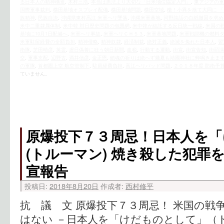
る日本人の精神構造
,
木村三浩
,
本当は憲法より大切な「日米地位協定入門」
,
東アジアの軍
国際軍事裁判
,
横田基地オスプレイ配備
,
横田基地問題
,
横田空域
,
檄！小異を捨て大同に 
族精神
,
民族自決
,
沖縄県東村高江 米軍ヘリ墜落
,
沖縄米軍基地
,
河野談話の白紙撤回を求め
米中二重隷属体制
,
米中韓 対日歴史問題の包囲網
,
米中韓が結託する反日統一戦線
,
米国の
基地に10月1日配備へ
,
米軍へリ事故
,
米軍ヘリＣＨ５３
,
米軍基地問題
,
米軍戦闘機の燃料
米軍駐留経費の全額負担
,
精神侵略
,
精神奴隷
,
経済制裁
,
絶対正義
,
絶滅を免れた日本人
,
習
衛隊
,
芝田晴彦
,
英霊
,
虐日偽善に狂う朝日新聞
,
血税
,
行動する運動
,
街宣
,
街宣告知
,
街頭演
交
,
軍事支配
,
辺野古
,
酒井信彦
,
金正恩
,
鎮魂の祈りは絶へず幾夏も靖國神社に蝉鳴き止ま
の軍隊
,
首都圏上空 航空管制下
,
駐留経費負担
,
高江ヘリパッド問題
,
２０１８年度 防衛予
ていません。
原爆投下７３周忌！日本人を
(トルーマン) 焼き殺した犯罪
宣報告
投稿日:
2018年8月20日
作成者:
西村修平
抗 議 文 原爆投下７３周忌！ 米国の戦
はない －日本人を「けだものとして」（