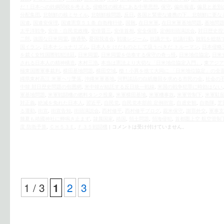
だ！日本への鉄鋼関税を考える
,
侵略性の根本にある中華思想
,
保守
,
偏向報道
,
偏見と差別
分配集団
,
北朝鮮の核ミサイル
,
北朝鮮核問題
,
反日
,
各国と緊密な連携の下、北朝鮮に更な
国連
,
国連安保理
,
国連憲章５１条 自衛権行使
,
国難
,
在日米軍
,
在日米軍基地問題
,
基地問
太平洋戦争
,
安倍・自民党政権
,
安倍晋三
,
安倍首相
,
安全保障
,
定例街頭演説会
,
対日歴史捏
二郎
,
強固な日米同盟
,
徹通塾
,
憂国我道会
,
戦後レジーム
,
抗議デモ
,
抗議行動
,
敗戦を総括
国イラン
,
日本ナショナリズム
,
日本人を けだものとして扱うべきだ トルーマン
,
日本侵略
を裁く女性国際戦犯法廷
,
日米同盟
,
日米同盟を信奉する保守の奇っ怪
,
日米地位協定
,
日米
される日本人の精神構造
,
木村三浩
,
本当は憲法より大切な「日米地位協定入門」
,
東アジア
極東国際軍事裁判
,
横田基地問題
,
横田空域
,
檄！小異を捨て大同に 「日米地位協定」の全
縄県東村高江 米軍ヘリ墜落
,
沖縄米軍基地
,
河野談話の白紙撤回を求める市民の会
,
社会の
中韓 対日歴史問題の包囲網
,
米中韓が結託する反日統一戦線
,
米国の戦争犯罪に時効はない
軍基地問題
,
米軍戦闘機の燃料タンク投棄
,
米軍横田基地
,
米軍機事故
,
米軍管制下
,
米軍駐
対正義
,
絶滅を免れた日本人
,
習近平
,
自民党
,
自民党本部前 定例街宣
,
自虐史観
,
自衛隊
,
芝
る運動
,
街宣
,
街宣告知
,
街頭演説会
,
西村修平
,
西村修平ブログ
,
親米保守
,
謝罪外交
,
軍事支
幾夏も靖國神社に蝉鳴き止まず
,
隷属国家
,
靖国
,
領土問題
,
領海侵犯
,
首都圏上空 航空管制
度 防衛予算
,
ＣＨ５３Ｅ
,
Ｆ３５戦闘機
|
コメントは受け付けていません。
1 / 3
2
3
1