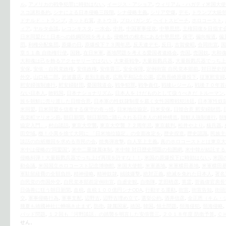
ル
,
アメリカの戦争犯罪に時効はない
,
イージス・アショア
,
ウィリアム・ハガティ米国大使
スコ講和条約
,
シナによる日本侵略三段階
,
シナ侵略主義
,
シリア空爆
,
デモ
,
トランプ大統
ドナルド・トランプ
,
ネット右翼
,
ネトウヨ
,
プロパガンダ
,
ヘイトスピーチ
,
ホロコースト
,
ィア
,
ヤルタ会談
,
レコンキスタ
,
一水会
,
中共
,
中国軍事侵攻
,
中華思想
,
主権回復を目指す
日米同盟だ！日本への鉄鋼関税を考える
,
侵略性の根本にある中華思想
,
保守
,
偏向報道
,
偏
団
,
利権分配集団
,
原爆の日
,
原爆投下７３周年忌
,
反天連デモ
,
反日
,
古賀俊昭
,
合同街宣
,
国
章５１条 自衛権行使
,
国難
,
在日米軍
,
基地問題を考える愛国者連絡会
,
売国
,
売国奴
,
大和
大和魂は己を飾るアクセサリーではない
,
大東亜戦争
,
大量殺戮兵器
,
大量殺戮兵器でっち上
安保
,
安倍・自民党政権
,
安倍政権
,
安倍晋三
,
安全保障
,
定例街宣 自民党本部前
,
対日歴史
外交
,
山口祐二郎
,
岩波書店
,
差別主義者
,
広島平和記念公園
,
広島長崎原爆投下
,
従軍慰安婦
慰安婦強制連行
,
慰安婦財団
,
憂国我道会
,
戦争犯罪
,
戦争責任
,
戦後レジーム
,
戦後７０年首
ない日本人
,
敗戦国
,
日本ナショナリズム
,
日本人を けだものとして扱うべきだ トルーマン
族を朝鮮に売り渡した日韓合意
,
日本軍の性奴隷制度を裁く女性国際戦犯法廷
,
日本軍性奴
米同盟
,
日米同盟を信奉する保守の奇っ怪
,
日米地位協定
,
日米安保
,
日韓合意 慰安婦財団
,
有楽町マリオン前
,
朝日新聞
,
朝日新聞に踊らされる日本人の精神構造
,
朝鮮人強制連行
,
朝
協定入門」
,
村山談話
,
東京大空襲
,
東京大空襲 ７２周年忌
,
東京裁判
,
松井やより
,
核兵器
,
田空域
,
檄！小異を捨て大同に 「日米地位協定」の全面改定を
,
歴史捏造
,
歴史認識
,
民族主
談話の白紙撤回を求める市民の会
,
焼夷弾攻撃
,
白人至上主義
,
真のホロコーストとは東京大
米中は侵略の“同盟国”
,
米中二重隷属体制
,
米中韓 対日歴史問題の包囲網
,
米中韓が結託する
侵略糾弾！大量殺戮兵器でっち上げ再現を許すな！！
,
米国の原爆投下に時効はない
,
米国
動会議
,
米国国立ホロコースト記念博物館
,
米国大使館
,
米軍基地
,
米軍横田基地
,
米軍横田
軍駐留経費の全額負担
,
精神侵略
,
精神奴隷
,
絨毯爆撃
,
絶対正義
,
絶滅を免れた日本人
,
署名
自民党の売国外交
,
自民党本部前定例街宣
,
自虐史観
,
自衛隊
,
芝田晴彦
,
英霊
,
菅義偉官房長
日偽善に狂う朝日新聞
,
血税
,
血税１００億円シナODA
,
行動する運動
,
街宣
,
街宣告知
,
街頭
交
,
軍事侵略行為
,
軍事支配
,
辺野古
,
辺野古埋め立て
,
選挙公約
,
酒井信彦
,
金正恩（キム・
幾夏も靖國神社に蝉鳴き止まず
,
防衛
,
隷属国家
,
靖国
,
韓国
,
領土問題
,
領海侵犯
,
領海侵略
,
パッド問題
,
１２回も「河野談話」の踏襲を明言した安倍晋三
,
２０１８年度 防衛予算
,
Ｃ
せん。