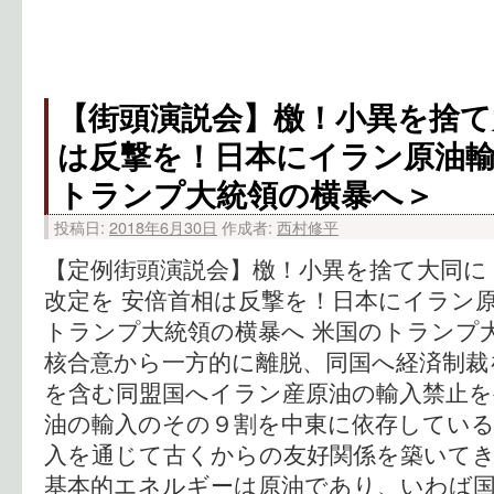
【街頭演説会】檄！小異を捨て
は反撃を！日本にイラン原油
トランプ大統領の横暴へ＞
投稿日:
2018年6月30日
作成者:
西村修平
【定例街頭演説会】檄！小異を捨て大同に
改定を 安倍首相は反撃を！日本にイラン原
トランプ大統領の横暴へ 米国のトランプ
核合意から一方的に離脱、同国へ経済制裁
を含む同盟国へイラン産原油の輸入禁止を
油の輸入のその９割を中東に依存してい
入を通じて古くからの友好関係を築いて
基本的エネルギーは原油であり、いわば