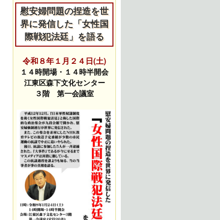
慰安婦問題の捏造を世
界に発信した「女性国
際戦犯法廷」を語る
令和８年１月２４日(土)
１４時開場・１４時半開会
江東区森下文化センター
３階 第一会議室