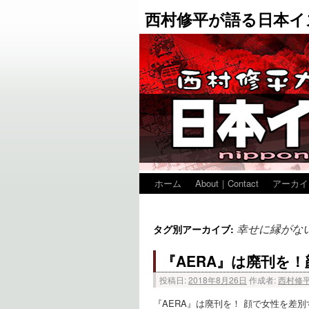
西村修平が語る日本イ
ホーム
About｜Contact
アーカイ
幸せに縁がな
タグ別アーカイブ:
『AERA』は廃刊を
投稿日:
2018年8月26日
作成者:
西村修
『AERA』は廃刊を！ 顔で女性を差別