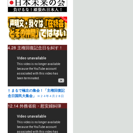
4.28 主権回復記念日を糾す！
↑ まるで極左の集会！「主権回復記
念日国民大集会」
Ｈ２４年４月２８日
12.14 外務省前・慰安婦糾弾