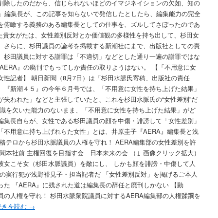
削除したのだから、信じられないほどのイマジネイションの欠如、知の
A』編集長が、この記事を知らないで発信したとしたら、編集能力の完全
を俯瞰する義務のある編集長としての仕事を、ズルしてさぼったのであ
した貴女がたは、女性差別反対とか価値観の多様性を持ち出して、杉田女
。さらに、杉田議員の論考を掲載する新潮社にまで、出版社としての責
、杉田議員に対する謝罪は「不適切」などとした通り一遍の謝罪ではな
AERA』の廃刊でもってしか責任の取りようはない。 【「不用意に女
女性記者】 朝日新聞（8月7日）は「杉田水脈氏寄稿、出版社の責任
、『新潮４５』の今年６月号では、「不用意に女性を持ち上げた結果」
が失われた」などと主張していたと、これを杉田水脈氏の“女性差別”だ
常識を欠いた能力のないまま、「不用意に女性を持ち上げた結果」がど
編集長自らが、女性である杉田議員の顔を中傷・誹謗して「女性差別」
「不用意に持ち上げれらた女性」とは、井原圭子『AERA』編集長と浅
格テロから杉田水脈議員の人権を守れ！ AERA編集部の女性差別を許
聞本社前 主権回復を目指す会 日本未来の会 （↓ 画像クリック拡大）
彼女こそ女（杉田水脈議員）を敵にし、 しかも顔を誹謗・中傷して人
ロの実行犯が浅野裕見子・担当記者だ 「女性差別反対」を掲げるご本人
た 『AERA』に残された道は編集長の辞任と廃刊しかない 【動
の人権を守れ！ 杉田水脈衆院議員に対するAERA編集部の人権蹂躙を
続きを読む
→