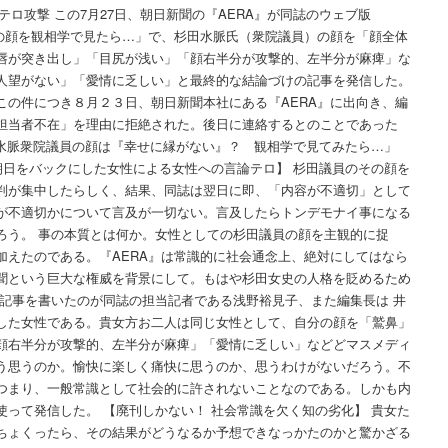
るテロ攻撃 この7月27日、朝日新聞の『AERA』が同誌のウェブ版
院議員の顔を観相学で見たら…」で、杉田水脈氏（衆院議員）の顔を「顔全体
唇が突き出し」「目尻が浅い」「顔右半分が攻撃的、左半分が麻痺」な
人望がない」「愛情に乏しい」と最終的な結論づけの記事を発信した。
この件につき８月２３日、朝日新聞本社にある『AERA』に出向き、編
担当者不在」を理由に拒絶された。後日に連絡するとのことであった
田水脈衆院議員の顔は『幸せに縁がない』？ 観相学で見てみたら…」
GMHR 【朝日をバックにした女性による女性への言論テロ】 杉田議員のその顔を
判が集中したらしく、結果、同誌は翌日に即、「内容が不適切」として
が不適切かについて言及が一切ない。言及したらトンデモナイ事になる
ろう。 事の本質とは何か。女性としての杉田議員の顔を主観的に捉
加えたのである。『AERA』は常識的に社会通念上、絶対にしてはなら
聞という巨大な権威を背景にして。もはや杉田女史の人格を貶めるため
の記事を書いたのが同誌の担当記者である浅野裕見子、また編集長は 井
した女性である。貴女方お二人は同じ女性として、自分の顔を「鷲鼻」
顔右半分が攻撃的、左半分が麻痺」「愛情に乏しい」などどマスメディ
う思うのか。愉快に楽しく痛快に思うのか、思うわけがないだろう。不
つまり、一般常識として社会的に許されないことなのである。しかも内
って発信した。 【廃刊しかない！ 社会常識を欠く知の劣化】 貴女た
ちょくったら、その結果がどうなるか予想できなっかたのかと驚かざる