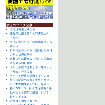
最近のブログ記事
敗北は喪失と異なる
優先席に座る青年と芥川龍之介
『蜜柑』
憲法記念日には「赤報隊事件」も
語ろう
日本民族をヘイト・差別した朝日
のサンゴ捏造事件
辺野古沖転覆事故、自らの隠蔽報
道を偽る朝日新聞
大川小学校の悲劇から「知識」と
「知性」を考える
チベット侵略を隠蔽するパンダ
慰安婦問題の捏造を世界に発信し
た「女性国際戦犯法廷」を語る
移民 VS 日本 鈴木信行出馬！決
戦が始まる葛飾区議選（11月2
日〜11月8日）
戦後８０周忌に寄せて
「安定的な皇位継承」への私見