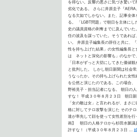
を得ない。反響の悪さに気づき驚いて
劣化である。 さらに井原圭子『AER
なる欠如でしかない。また、記事全体
る。 「LGBT問題」で朝日を主体に
史の議員資格の剥奪までに及んでいた
任の波及を謀っていた。そうであれば
い。 井原圭子編集長の辞任と共に、『
性を持ち上げた結果」の女性編集長と
は ネットと深化の影響も」のなかで
「日本がずっと大切にしてきた価値観
と批判した。 しかし朝日新聞は社会
うなったか。その持ち上げられた女性
を公然と演じたのである。この場合、
野裕見子・担当記者になる。 朝日の人
すな！ 平成３０年８月２３日 朝日新
「女の敵は女」と言われるが、まさに
格に対してテロ攻撃を演じた そのテ
達が率先して顔を使って女性差別を行っ
画】 朝日の人格テロから杉田水脈議員
許すな！（平成３０年８月２３日 …