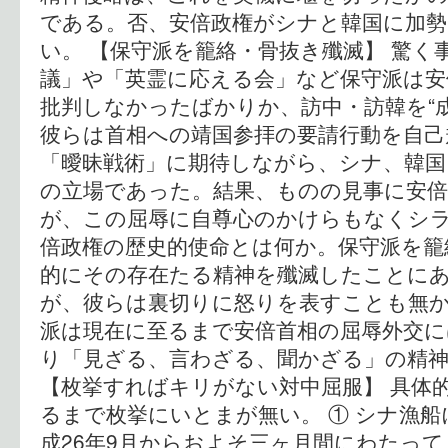
である。否、安倍政権がシナと韓国に加
い。 【保守派を籠絡・骨抜き殲滅】 驚く
議」や「英霊に応える会」など保守派は安
批判しなかったばかりか、訪中・訪韓を“
彼らは首相への靖国参拝の要請行動を自己
「曖昧戦術」に期待しながら、シナ、韓国
の立場であった。結果、ものの見事に安
が、この屈辱に自尊心のかけらもなくシラ
倍政権の歴史的使命とは何か。保守派を籠
的にその存在たる精神を殲滅したことに
が、彼らは裏切りに怒りを表すことも無
派は現在に至るまで安倍首相の屈辱外交に
り「見ざる、言わざる、聞かざる」の精
【枚挙すればキリがない対中屈服】 具体
るまで枚挙にいとまが無い。 ① シナ漁船
成26年9月からおよそ三ヶ月間にわたっ