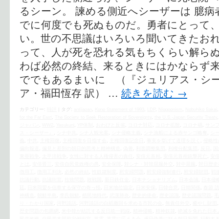
るシーン。 諫める側近へシーザーは 臆
でに何度でも死ぬものだ。勇者にとって
い。世の不思議はいろいろ聞いてきたお
って、人が死を恐れる気もちくらい解ら
わば必然の終結、来るときにはかならず
ででもあるまいに （『ジュリアス・シー
ア・福田恆存 訳） …
続きを読む
→
カテゴリー:
時評
|
タグ:
antijapan
,
Kono Statement of 1993
,
LDP
,
Niopponism
,
Nobuhiko Sakai
for the Far East
,
The Society to Seek Restoration of Sovereignty
,
the U.S.‐Japan Security Treaty
ジャパン
,
WW2
,
Yasukuni
,
YP体制
,
おわびと反省
,
コロナ対応
,
コロナ拡散
,
コロナ禍
,
サン
ス・シーザー』
,
シナ中共
,
シナ人観光客
,
シナ侵略主義
,
シナ漁船による赤サンゴ略奪
,
シ
義
,
中共
,
主権回復
,
主権回復を目指す会
,
主権回復記念日
,
事実を挙げて道理を説く
,
侵略性
偏向報道
,
偏見と差別の朝日的思考と精神構造
,
偽善
,
利害調整集団
,
利権分配集団
,
反日
,
国
東亜戦争
,
太平洋戦争
,
女性に対する人権侵害の責任
,
安倍元首相
,
安倍元首相銃撃死亡
,
安
とは
,
安倍晋三
,
安倍自民党政権の愚
,
安全保障
,
対シナ・対韓屈服外交
,
対中屈服
,
対日歴史
徴用工
,
徴用工判決
,
必然の終結
,
性奴隷制度
,
慰安婦問題
,
慰安婦強制連行
,
慰安婦財団
,
戦
抗議行動
,
抗議街宣
,
拉致問題
,
敗戦国
,
新日鉄住金
,
日本ナショナリズム
,
日本会議
,
日本侵
廷
,
日米同盟を信奉する保守の奇っ怪
,
日米地位協定
,
日米安保
,
日韓合意
,
日韓関係
,
春節 
神構造
,
朝鮮半島
,
李氏朝鮮
,
植民地時代
,
武漢肺炎
,
歴史的使命
,
歴史認識
,
歴史認識問題
,
毛
り・たかり国家
,
河野談話
,
河野談話の白紙撤回を求める市民の会
,
無責任外交
,
癒やし財団
歴史問題の包囲網
,
米中韓が結託する反日統一戦線
,
精神侵略
,
精神奴隷
,
絶滅を免れた日本
民党政権
,
自民党本部前定例街宣
,
英霊
,
英霊に応える会
,
虐日偽善に狂う朝日新聞
,
行動す