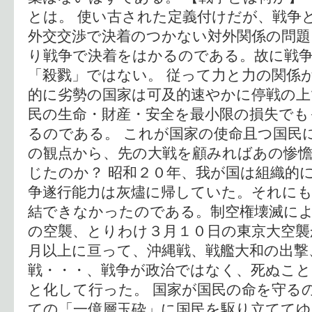
とは。 使い古された定義付けだが、戦争
外交交渉で決着のつかない対外関係の問題
り戦争で決着をはかるのである。故に戦
「殺戮」ではない。 従って力と力の関係
的に劣勢の国家は可及的速やかに停戦の上
民の生命・財産・安全を最小限の損失でも
るのである。 これが国家の使命且つ国民
の観点から、先の大戦を顧みればあの惨
じたのか？ 昭和２０年、我が国は組織的
争遂行能力は灰燼に帰していた。それに
結できなかったのである。制空権壊滅に
の空襲、とりわけ３月１０日の東京大空襲
月以上に亘って、沖縄戦、戦艦大和の出撃
戦・・・、戦争が政治ではなく、死ぬこと
と化して行った。 国家が国民の命を守る
ての「一億層玉砕」に国民を駆り立ててゆ