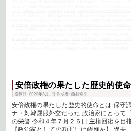
国民の公正と信義
,
広島 長崎
,
広島長崎原爆投下
,
従属外交
,
復活した旧ソ連のスターリン体
後レジーム
,
抗議文
,
敗戦を総括できない日本人
,
敗戦国
,
新型コロナウイルス
,
日本ナショ
ーマン
,
日本侵略三段階論
,
日本国憲法
,
日本民族
,
日本軍性奴隷制を裁く女性国際戦犯法廷
守の奇っ怪
,
日米地位協定
,
日米安保
,
日米安保条約
,
旧ソ連復活
,
昭和20年8月6日午前8時15
構造
,
朝鮮半島
,
本当は憲法より大切な「日米地位協定入門」
,
東アジアの安定と世界の平和
炎
,
民族精神
,
沖縄米軍基地
,
河野談話
,
河野談話の白紙撤回を求める市民の会
,
真のホロコ
中は侵略の“同盟国”
,
米中二重隷属体制
,
米中韓 対日歴史問題の包囲網
,
米中韓が結託する反
の傘
,
米国国立ホロコースト記念博物館
,
米国大使館
,
米軍へリ事故
,
米軍基地問題
,
米軍横
隷
,
絨毯爆撃
,
統一教会
,
絶滅を免れた日本人
,
習近平
,
自国民の保護
,
自国領土の保全
,
自民
血税
,
行動する運動
,
街宣告知
,
西村修平
,
西村修平ブログ
,
見境のない破壊行為
,
親米保守
,
絶へず幾夏も靖國神社に蝉鳴き止まず
,
隷属国家
,
集団感染
,
靖国
,
領土問題
,
駐留経費負担
|
安倍政権の果たした歴史的使
投稿日:
2022年8月1日
作成者:
西村修平
安倍政権の果たした歴史的使命とは 保守
ナ・対韓屈服外交だった 政治家にとって
の栄誉 令和４年７月２６日 主権回復を目
【政治家としての功罪には峻別を】 過去