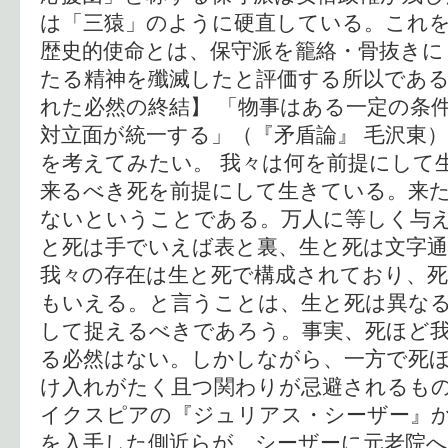
は「三猿」のように硬直している。これ
歴史的使命とは、保守派を籠絡・骨抜きに
たる精神を殲滅したと評価する所以である
れた必然の終結】 「物事はある一定の条
対立面が統一する」（『矛盾論』 毛沢東
を考えてみたい。 我々は何を前提にして
来るべき死を前提にして生きている。来
ないということである。万人に等しく与
と死は手でいえば表と裏、生と死は文字通
我々の存在は生と死で構成されており、
もいえる。と言うことは、生と死は異な
して捉えるべきであろう。事実、死ほど
る必然はない。しかしながら、一方で死
け入れがたく且つ関わりが忌避されるもの
イクスピアの『ジュリアス・シーザー』
を入手した側近らが、シーザーに元老院