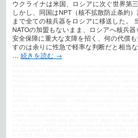
ウクライナは米国、ロシアに次ぐ世界第
しかし、同国はNPT（核不拡散防止条約）加
まで全ての核兵器をロシアに移送した。 
NATOの加盟もないまま、ロシアへ核兵
安全保障に重大な支障を招く、何の代償も
すのは余りに性急で軽率な判断だと相当
…
続きを読む
→
カテゴリー:
時評
|
タグ:
Andrew Bacevich
,
Carl von Clausewitz
,
Coronavirus disease 2019
,
CO
Japan Okinawa
,
FMS
,
HIROSHIMA
,
Holocaust
,
Joe Biden
,
Joseph-Stalin
,
KGB
,
Kono Statement 
Nobuhiko Sakai
,
President of the United States
,
Shuhei Nishimura
,
Stalinism
,
The International Mi
Restoration of Sovereignty
,
the U.S.‐Japan Security Treaty
,
U.S. military base
,
U.S.–Japan Statu
VAWW-NETジャパン
,
Vladimir Putin
,
Vom Kriege
,
WW2
,
Yokota RAPCON
,
YP体制
,
かくすれば
魂
,
アウシュビッツ
,
アウシュヴィッツ
,
ウクライナの核放棄が招いた悲劇
,
オバマ大統領 
界が変わりました」
,
オバマ大統領 広島演説
,
オランダ・ハーグ
,
クラウゼヴィッチ「戦争
の軍事侵攻
,
シナによる日本侵略三段階
,
シナ侵略主義
,
トルーマン大統領
,
トルーマン大統
のとして扱うべきだ
,
ニュー山王ホテル
,
バイデン
,
バイデン大統領
,
バイ・アメリカン
,
プ
ト
,
ポツダム宣言
,
ヤルタ会談
,
ロシアのウクライナ侵略
,
ワシントン・タイムズ
,
三ヶ国声明1
平和連合
,
世界思想出版社
,
世界日報
,
中共
,
中国
,
中国共産党
,
中露軍事同盟
,
主権回復
,
主権
く
,
令和４年８月６日
,
侵略国家
,
侵略性の根本にある中華思想
,
侵略戦争
,
保守
,
偏向報道
,
集団
,
利権分配集団
,
北朝鮮問題
,
占領軍
,
原子力発電所占拠
,
原爆
,
原爆 非戦闘員３５万人
弾圧
,
国益
,
国連安保理
,
国連憲章５１条 自衛権行使
,
国際勝共連合
,
国難
,
在日米軍
,
在日米
襲
,
太平洋戦争
,
安倍元首相
,
安倍政権
,
安倍晋三
,
安倍首相 戦後７０年談話
,
安全保障
,
家庭