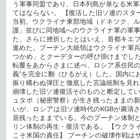
う軍事同盟であり、日本列島が単なる米軍
てはならない。 【復活した旧ソ連のスタ
当初、ウクライナ東部地域（ドネツク、
護」並びに同地域へのウクライナ軍の軍
た、さらに挫折したとはいえ、首都キエ
進めた。プーチン大統領はウクライナ軍
つかめ」とクーデターの呼び掛けまでし
転覆をあからさまに述べ、ロシア系住民の
義”を完全に翻（ひるがえ）した。国内に
振り構わぬ弾圧と徹底した言論統制を見
崩壊した旧ソ連復活そのものと断定してい
ュタポ（秘密警察）が生き残ったままの
いが、ロシアは旧ソ連時代のKGBが粛清
居残ったままでいる。今のプーチン体制と
リン体制の再生・復活である。 【ウクラ
こそ米国の責任】 プーチンの破壊作戦は