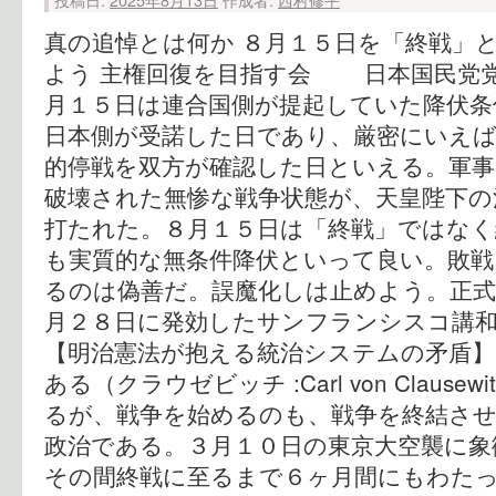
真の追悼とは何か ８月１５日を「終戦」
よう 主権回復を目指す会 日本国民
月１５日は連合国側が提起していた降伏条
日本側が受諾した日であり、厳密にいえ
的停戦を双方が確認した日といえる。軍事
破壊された無惨な戦争状態が、天皇陛下の
打たれた。８月１５日は「終戦」ではな
も実質的な無条件降伏といって良い。敗戦
るのは偽善だ。誤魔化しは止めよう。正式
月２８日に発効したサンフランシスコ講
【明治憲法が抱える統治システムの矛盾】
ある（クラウゼビッチ :Carl von Claus
るが、戦争を始めるのも、戦争を終結さ
政治である。３月１０日の東京大空襲に象
その間終戦に至るまで６ヶ月間にもわた