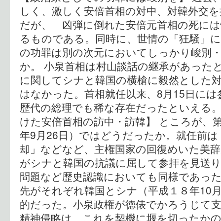
しく、激しく安倍首相の対中、対韓外交を
だが、 凶弾に倒れた安倍元首相の死には
るものである。同時に、世情の「狂騒」
の功罪は別の次元においてしっかり峻別
か。 小泉首相は村山談話の継承があった
に関してシナと韓国の横槍に毅然とした
はなかった。首相就任以来、8月15日に
歴代の総理でも稀な存在だったといえる。
けた安倍首相の訪中・訪韓】 ところが、第
年9月26日）ではどうだったか。就任前
却」などなど、主権国家の回復めいた美
がシナと韓国の抗議に屈して参拝を見送
問題など歴史認識においても同様であった
先がそれぞれ韓国とシナ（平成１８年10月
的だった。小泉政権が徳俵でかろうじて
精神侵略は、これを契機に堰を切ったか