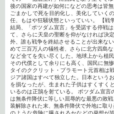
後の国家の再建が如何になどの思考は皆無
ごまかしで死を目的化し、美化していく
任、もはや狂騒状態といっていい。 【戦
結局、「ポツダム宣言」を受諾する停戦は
て、さらに天皇の聖断を仰がなければ決
外、誰も戦争を終結させることが出来ない
めて三百万人の犠牲者、さらに北方四島な
など全てを失い尽くした。地球上から植
その代償として余りにも高く、国民に無
タイのククリット・プラモート元首相は
ジア諸国はすべて独立した。日本という
を損なったが、生まれた子供はすくすく
いるのは正鵠を射ている。 ポツダム宣言
は無条件降伏に等しい屈辱的な最悪の敗戦
装解除された末、無条件降伏で外地に取り
のような危険に曝されるかなどの発想が