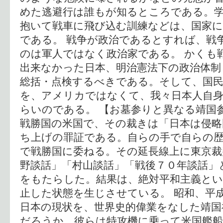
めた逃避行は誰もが知るところである。
抱いて戦車に飛び込む訓練などは、国家に
である。 戦争が政治であるとすれば、戦
のは軍人ではなく政治家である。 かくも
出来なかった日本、明治憲法下の政治体制
総括・点検するべきである。そして、国
を、アメリカではなくて、我々日本人自
らいのである。 【お墓参りと異なる靖国
戦勝国の米国で、その裁きは「日本は侵
ち上げの罪証である。自らの手で自らの
で戦勝国に委ねる。その延長線上に東京裁
野談話」「村山談話」「戦後７０年談話」
をもたらした。結果は、絶対平和主義とい
止した状態を生じさせている。 昭和、平
日本の現状を、世界史的偉業をなした靖国
だろうか。彼らは特攻機に乗って米国艦船