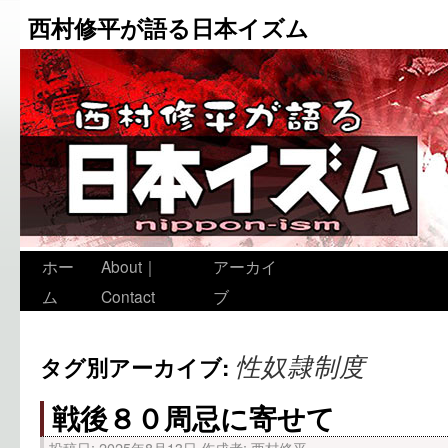
西村修平が語る日本イズム
ホー
About｜
アーカイ
ム
Contact
ブ
性奴隷制度
タグ別アーカイブ:
戦後８０周忌に寄せて
投稿日:
2025年8月13日
作成者:
西村修平