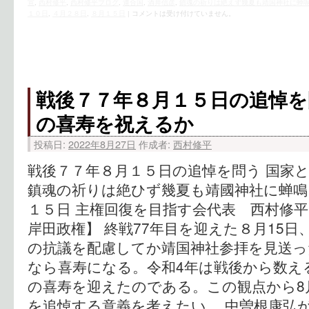
宣
,
西村修平
,
西村修平ブログ
,
連合国
,
酒井信彦
,
鎮魂の祈りは絶えず幾夏も靖国神社に蝉
１０日
,
４月２８日
,
８月１５日
|
コメントは受け付けていません。
戦後７７年８月１５日の追悼を
の喜寿を祝えるか
投稿日:
2022年8月27日
作成者:
西村修平
戦後７７年８月１５日の追悼を問う 国家
鎮魂の祈りは絶ひず幾夏も靖國神社に蝉鳴
１５日 主権回復を目指す会代表 西村修平
岸田政権】 終戦77年目を迎えた８月15
の抗議を配慮してか靖国神社参拝を見送っ
なら喜寿になる。令和4年は戦後から数え
の喜寿を迎えたのである。この観点から8
を追悼する意義を考えたい。 中曽根康弘