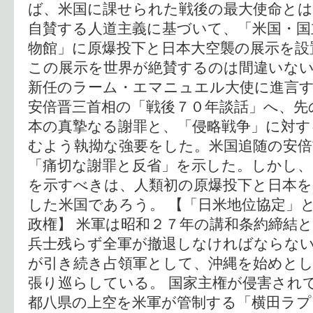
ば、米国に課せられた戦後の最大使命と
自賛する人道主義に基づいて、「米国・国
物館」に原爆投下と日本大空襲の展示を設
この展示を世界が絶賛するのは間違いな
新任のラーム・エマニュエル大使に進言す
安倍晋三首相の「戦後７０年談話」へ、先
本の真摯なる謝罪と、「侵略戦争」に対す
むよう執拗な強要をした。米国追随の安
「痛切な謝罪と反省」を示した。しかし、
を示すべきは、人類初の原爆投下と日本
した米国であろう。 【「日米地位協定」
政権】 米軍は昭和２７年の講和条約締結
兵士残らず全軍が撤退しなければならな
が引き続き占領軍として、沖縄を始めと
張り巡らしている。 国家主権が侵害され
都八県の上空を米軍が管制する「横田ラ