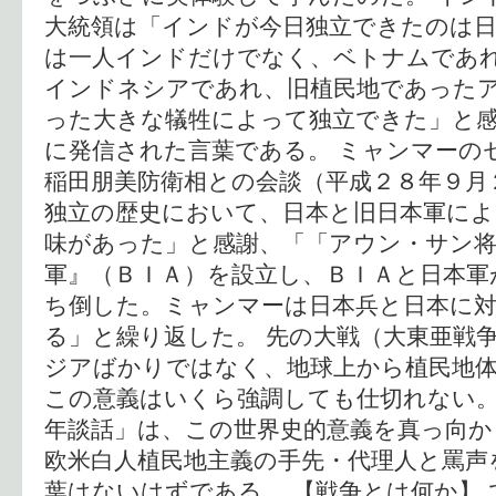
大統領は「インドが今日独立できたのは
は一人インドだけでなく、ベトナムであ
インドネシアであれ、旧植民地であった
った大きな犠牲によって独立できた」と
に発信された言葉である。 ミャンマーの
稲田朋美防衛相との会談（平成２８年９月
独立の歴史において、日本と旧日本軍によ
味があった」と感謝、「「アウン・サン
軍』（ＢＩＡ）を設立し、ＢＩＡと日本軍
ち倒した。ミャンマーは日本兵と日本に
る」と繰り返した。 先の大戦（大東亜戦
ジアばかりではなく、地球上から植民地
この意義はいくら強調しても仕切れない。
年談話」は、この世界史的意義を真っ向か
欧米白人植民地主義の手先・代理人と罵声
葉はないはずである。 【戦争とは何か】