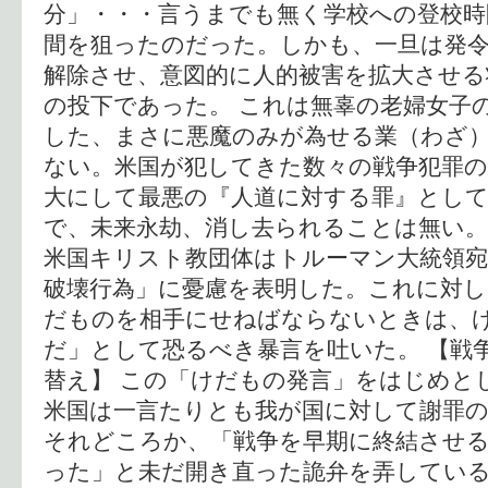
分」・・・言うまでも無く学校への登校時
間を狙ったのだった。しかも、一旦は発
解除させ、意図的に人的被害を拡大させる
の投下であった。 これは無辜の老婦女子
した、まさに悪魔のみが為せる業（わざ
ない。米国が犯してきた数々の戦争犯罪
大にして最悪の『人道に対する罪』とし
で、未来永劫、消し去られることは無い。
米国キリスト教団体はトルーマン大統領
破壊行為」に憂慮を表明した。これに対し
だものを相手にせねばならないときは、
だ」として恐るべき暴言を吐いた。 【戦
替え】 この「けだもの発言」をはじめと
米国は一言たりとも我が国に対して謝罪
それどころか、「戦争を早期に終結させ
った」と未だ開き直った詭弁を弄している