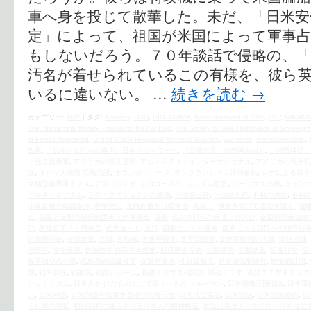
車へ身を投じて散華した。未だ、「日米安
定」によって、祖国が米国によって軍事
もしないだろう。７０年談話で侵略の、「
汚名が着せられているこの有様を、彼ら
いるに違いない。 …
続きを読む
→
カテゴリー:
時評
|
タグ:
Amnesty
,
GHQ
,
HIROSHIMA
,
Kono Statement of 1993
,
LDP
,
NAGASA
The International Military Tribunal for the Far East
,
The Society to Seek Restoration of Sovereignt
of Forces Agreement
,
United States Holocaust Memorial Museum
,
war crime
,
war responsibility
,
政権
,
「戦争と女性への暴力」日本ネットワーク
,
「日韓合意」の売国を糾す
,
「河野談話」
マ独立義勇軍
,
アフリカの独立運動
,
アムネスティ・インターナショナル
,
アメリカの戦争犯
立
,
オバマ大統領 広島演説
,
オランダ・ハーグ
,
サンフランシスコ講和条約
,
シナによる日本
マ独立義勇軍ＢＩＡ
,
プロパガンダ
,
ホロコースト
,
ポツダム宣言
,
ポーツマスの旗
,
ミャンマ
ヤルタ・ポツダム
,
ラダ・クリシュナン大統領
,
一億層玉砕
,
一億総玉砕
,
不戦の決意
,
不戦
小泉首相の靖國参拝
,
中華思想
,
主権回復を目指す会
,
九段下
,
事実を挙げて道理を説く
,
侵
道
,
偏見と差別の朝日的思考と精神構造
,
偽善
,
先の大戦への反省とお詫び
,
全国戦没者追悼
日
,
原爆投下７７周年忌
,
反天連デモ
,
反日
,
国家としての喜寿
,
国家による国民への犯罪行
自衛権行使
,
在日米軍
,
売国
,
大和魂
,
大東亜戦争
,
太平洋戦争
,
女性国際戦犯法廷
,
学徒出陣
,
倍晋三
,
安全保障
,
定例街宣 自民党本部前
,
対日歴史捏造
,
尖閣問題
,
尖閣諸島
,
屈服外交
,
屈
島平和記念公園
,
広島長崎原爆投下
,
従軍慰安婦
,
性奴隷制度
,
慰安婦強制連行
,
慰安婦財団
,
罪
,
戦争責任
,
戦勝国
,
戦後レジーム
,
戦後７０年首相談話
,
戦後７７年
,
戦後７７年８月１５
ショナリズム
,
日本人を けだものとして扱うべきだ トルーマン
,
日本侵略三段階論
,
日本軍
ン
,
日米同盟
,
日米同盟を信奉する保守の奇っ怪
,
日米地位協定
,
日米安保
,
日米安保条約
,
日
く日本の現状
,
朝日新聞に踊らされる日本人の精神構造
,
本当は憲法より大切な「日米地位