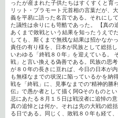
ったが産まれた子供たちはすくすくと育
リット・プラモート元首相の言葉だが、大
義を平易に語った名言である。それにし
た議性は余りにも苛酷であった。 【真の
あくまで敗戦という結果を知ったうえで
しても、斯くまで無残な結果は招かなか
責任の有り様を、日本が民族として総括
いわゆる「終戦８０年」を迎えている。 
戦」と言い換える偽善である。民族の思考
が８０年の長きに亘れば、今日の日本が
も無様なまでの状況に陥っているかを納
戦を「終戦」に、見事なまでの“精神的勝利
伝』で愚か者として描く阿Qそのものとい
忌にあたる８月１５日は戦没者に追悼の
真の追悼とは何か。それは先の大戦の総括
る日である。同じく、敗戦８０年も経て、