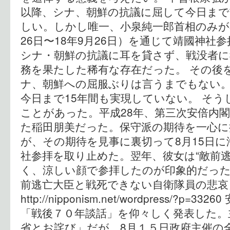
以降、シナ、朝鮮の抗議に屈して今日まで
しい。しかし唯一、小泉純一郎首相のみが在
26日〜18年9月26日）を通じて靖國神社
シナ・朝鮮の抗議に耳を貸さず、戦没者に
務を果たした稀有な存在だった。 その後
ナ、朝鮮への屈服ぶりは言うまでもない
今日まで15年間も実現していない。 そ
ことがあった。平成28年、第三次安倍内
た稲田朋美だった。保守派の期待を一心に
が、その期待を見事に裏切って8月15日
社参拝を取り止めた。翌年、彼女は“敵前
く、涼しい顔で参拝したのが印象的だった
前逃亡大臣と戦死できない自衛隊
http://nipponism.net/wordpress/?p
「戦後７０年談話」を仰々しく発表した。
省とお詫び」だが、8月１５日政府主催の