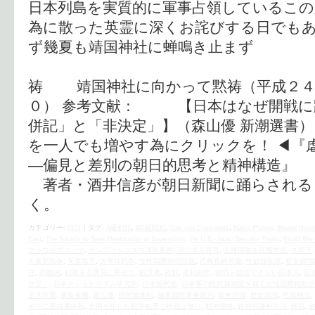
日本列島を実質的に軍事占領しているこの
為に散った英霊に深くお詫びする日でもあ
ず幾夏も靖国神社に蝉鳴き止まず
祷 靖国神社に向かって黙祷（平成２４
０） 参考文献： 【日本はなぜ開戦に
併記」と「非決定」】（森山優 新潮選書）
を一人でも増やす為にクリックを！ ◀︎『
―偏見と差別の朝日的思考と精神構造』 
著者・酒井信彦が朝日新聞に踊らされる
く。
カテゴリー:
時評
|
タグ:
A級戦犯
,
BC級戦犯
,
Carl von Clausewitz
,
Kukrit Pramoj
,
Shuhei Nish
East
,
The Society to Seek Restoration of Sovereignty
,
the U.S.‐Japan Security Treaty
,
World War 
クラウゼヴィッツ
,
サンフランシスコ講和条約
,
ポツダム宣言
,
主権回復を目指す会
,
九段下
大東亜戦争
,
天皇陛下
,
太平洋戦争
,
女性国際戦犯法廷
,
広島長崎原爆
,
性奴隷制度
,
慰安婦強
任
,
戦勝国
,
戦後８０周忌に寄せて
,
戦没者
,
敗戦
,
敗戦80年
,
敗戦を総括できない日本人
,
日
決定」
,
日本ナショナリズム研究所
,
日本国民党
,
日本軍の性奴隷制度を裁く女性国際戦犯法
京大空襲
,
東条英機
,
森山優
,
植民地体制
,
極東国際軍事裁判
,
欧米列強
,
歴史認識
,
民族独立
,
米中二重隷属体制
,
米国が犯した戦争犯罪に時効は無い
,
精神侵略
,
精神的勝利方法
,
終戦
,
終