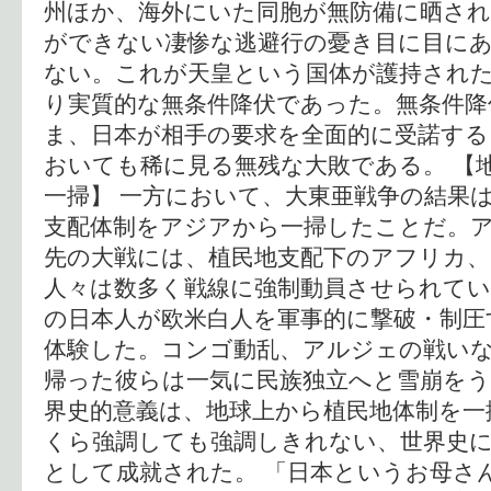
州ほか、海外にいた同胞が無防備に晒さ
ができない凄惨な逃避行の憂き目に目に
ない。これが天皇という国体が護持され
り実質的な無条件降伏であった。無条件降
ま、日本が相手の要求を全面的に受諾する
おいても稀に見る無残な大敗である。 【
一掃】 一方において、大東亜戦争の結果
支配体制をアジアから一掃したことだ。
先の大戦には、植民地支配下のアフリカ
人々は数多く戦線に強制動員させられてい
の日本人が欧米白人を軍事的に撃破・制圧
体験した。コンゴ動乱、アルジェの戦い
帰った彼らは一気に民族独立へと雪崩をう
界史的意義は、地球上から植民地体制を一
くら強調しても強調しきれない、世界史
として成就された。 「日本というお母さ