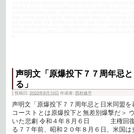
より
,
核兵器
,
植民地
,
極東国際軍事裁判
,
横田基地
,
欧米帝国主義
,
欧米白人植民地主義
,
歴
縄米軍基地
,
河野談話
,
河野談話の白紙撤回を求める市民の会
,
焼夷弾攻撃
,
真のホロコース
制
,
米中韓 対日歴史問題の包囲網
,
米国による民間人殺戮
,
米国の戦争犯罪に時効はない
,
米
額負担
,
精神侵略
,
精神奴隷
,
終戦77年
,
終戦の日
,
絨毯爆撃
,
統帥権干犯
,
絶対平和主義
,
絶滅
政権
,
自虐史観
,
自衛隊
,
英霊
,
虐日偽善に狂う朝日新聞
,
血税１００億円シナODA
,
西村修平
事支配
,
酒井信彦
,
鎮魂の祈りは絶へず幾夏も靖國神社に蝉鳴き止まず
,
隷属国家
,
靖国
,
靖
駐留経費負担
,
１２回も「河野談話」の踏襲を明言した安倍晋三
,
３月１０日 東京大空襲
,
ん。
声明文「原爆投下７７周年忌と
る」
投稿日:
2022年8月10日
作成者:
西村修平
声明文「原爆投下７７周年忌と日米同盟を
コーストとは原爆投下と無差別爆撃だ＞ 
いた悲劇 令和４年８月６日 主権回
る７７年前、昭和２０年８月６日、米国は