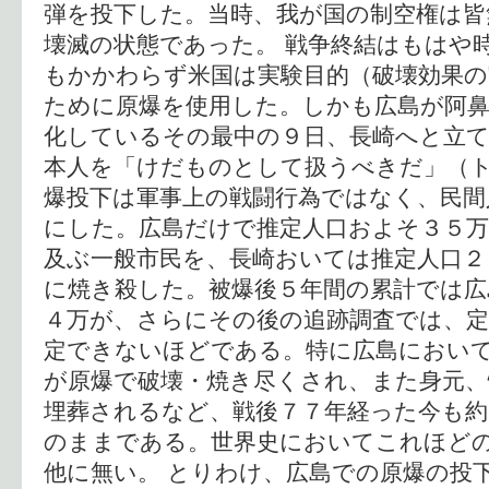
弾を投下した。当時、我が国の制空権は皆
壊滅の状態であった。 戦争終結はもはや
もかかわらず米国は実験目的（破壊効果
ために原爆を使用した。しかも広島が阿
化しているその最中の９日、長崎へと立て
本人を「けだものとして扱うべきだ」（ト
爆投下は軍事上の戦闘行為ではなく、民間
にした。広島だけで推定人口およそ３５
及ぶ一般市民を、長崎おいては推定人口２
に焼き殺した。被爆後５年間の累計では広
４万が、さらにその後の追跡調査では、定
定できないほどである。特に広島におい
が原爆で破壊・焼き尽くされ、また身元
埋葬されるなど、戦後７７年経った今も約
のままである。世界史においてこれほど
他に無い。 とりわけ、広島での原爆の投