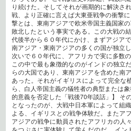
り続けた。そしてそれが画期的に解決さ
戦、より正確に言えば大東亜戦争の衝撃
撃とは、東南アジアで欧米帝国主義国家の
敗北したという事実である。この大戦の
代後半から６０年代にかけ、まずアジア
南アジア・東南アジアの多くの国が独立し
次いで６０年代に、アフリカで実に多数
この中で最も象徴的なのがインドの独立
らの大国であり、東南アジアを含めた南
あった。それがイギリスによって完全な
ら、白人帝国主義の犠牲者の典型または象
的意義を否定した「戦後70年談話」】 そ
となったのが、大戦中日本軍によって組
よる、イギリスとの戦争体験だ。またア
アジアの戦争に動員されたアフリカの人
をつぶさに実体験して学んだのだ。 イン