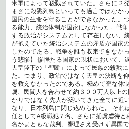
米軍によって殺戮されていた。さらに２
まさに殺戮列島といっても過言ではなかっ
国民の生命を守ることができなかった。
る能力、統治体制が国家になかった。戦争
する政治がシステムとして存在しない、
が抱えていた統治システムの矛盾が国家
したのである。戦争を誰も収束できなかっ
う悲惨】 惨憺たる国家の現状において、
天皇陛下の「聖断」によって民族の殺戮に
た。つまり、政治ではなく天皇の決断を
を救えなかったのである。極めて歪な体
属、民間人を合わせて約３００万人以上の
かりではなく先人が築いてきた全てに近
なり、日本列島に閉じ込められた。 それ
任としてA級戦犯７名、さらに捕虜虐待と
名がまともな裁判、審理さえ受けず異国