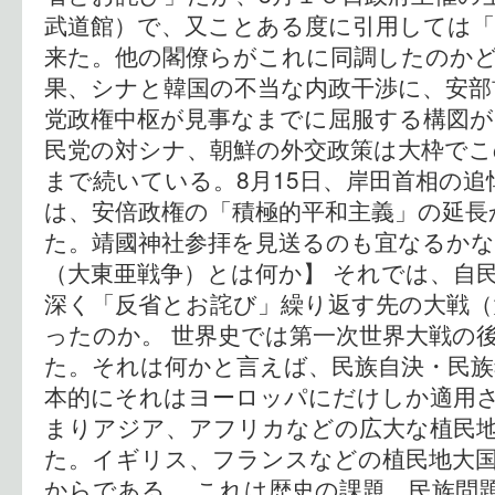
武道館）で、又ことある度に引用しては「
来た。他の閣僚らがこれに同調したのか
果、シナと韓国の不当な内政干渉に、安部
党政権中枢が見事なまでに屈服する構図が
民党の対シナ、朝鮮の外交政策は大枠でこ
まで続いている。8月15日、岸田首相の追
は、安倍政権の「積極的平和主義」の延長
た。靖國神社参拝を見送るのも宜なるかな
（大東亜戦争）とは何か】 それでは、自
深く「反省とお詫び」繰り返す先の大戦（
ったのか。 世界史では第一次世界大戦の
た。それは何かと言えば、民族自決・民族
本的にそれはヨーロッパにだけしか適用
まりアジア、アフリカなどの広大な植民
た。イギリス、フランスなどの植民地大
からである。 これは歴史の課題、民族問