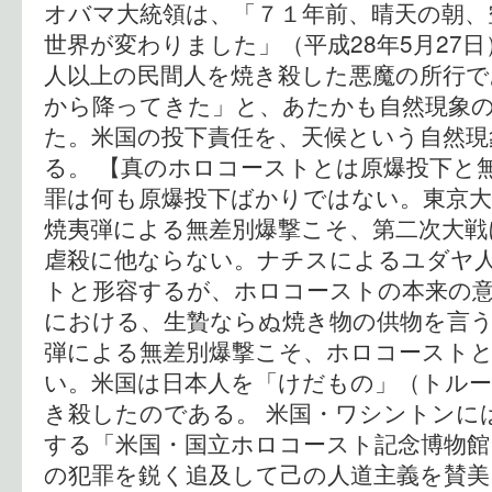
オバマ大統領は、「７１年前、晴天の朝、
世界が変わりました」（平成28年5月27
人以上の民間人を焼き殺した悪魔の所行で
から降ってきた」と、あたかも自然現象
た。米国の投下責任を、天候という自然
る。 【真のホロコーストとは原爆投下と
罪は何も原爆投下ばかりではない。東京
焼夷弾による無差別爆撃こそ、第二次大戦
虐殺に他ならない。ナチスによるユダヤ
トと形容するが、ホロコーストの本来の
における、生贄ならぬ焼き物の供物を言
弾による無差別爆撃こそ、ホロコースト
い。米国は日本人を「けだもの」（トル
き殺したのである。 米国・ワシントンに
する「米国・国立ホロコースト記念博物
の犯罪を鋭く追及して己の人道主義を賛美