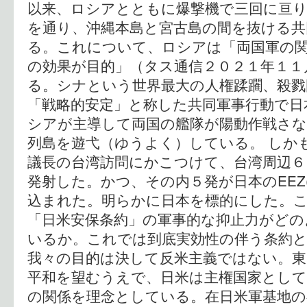
以来、ロシアとともに爆撃機で三回に亘
を通り、沖縄本島と宮古島の間を抜ける共
る。これについて、ロシアは「両国軍の
の効果が目的」（タス通信２０２１年１１
る。シナという世界最大の人権蹂躙、殺戮
「戦略的安定」と称した共同軍事行動で日
シアが主導して両国の艦隊が陽動作戦さな
列島を遊弋（ゆうよく）している。 しか
議長の台湾訪問にかこつけて、台湾周辺
発射した。かつ、その内５発が日本のEEZ
込まれた。明らかに日本を標的にした。
「日米安保条約」の軍事的な抑止力がどの
いるか。これでは到底実効性の伴う条約
我々の目的は決して反米主義ではない。
平和を望むうえで、日米は主権国家として
の関係を理念としている。在日米軍基地の