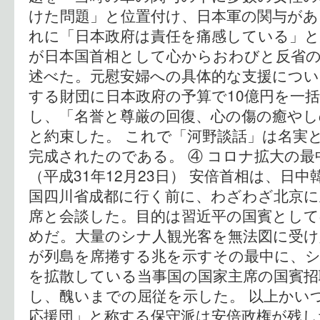
けた問題」と位置付け、日本軍の関与が
れに「日本政府は責任を痛感している」と
が日本国首相として心からおわびと反省
述べた。元慰安婦への具体的な支援につい
する財団に日本政府の予算で10億円を一
し、「名誉と尊厳の回復、心の傷の癒やし
と約束した。 これで「河野談話」は名実
完成されたのである。 ④ コロナ拡大の最
（平成31年12月23日） 安倍首相は、日
国四川省成都に行く前に、わざわざ北京に
席と会談した。目的は習近平の国賓として
めだ。大量のシナ人観光客を無法図に受
が列島を席捲する兆を示すその最中に、
を拡散している当事国の国家主席の国賓招
し、醜いまでの屈従を示した。 以上かい
応援団」と称する保守派は安倍政権が残し