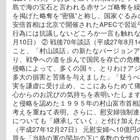
島で海の宝石と言われる赤サンゴ略奪を
を掲げた略奪を“密猟”と称し、国家ぐる
安倍首相は北京で開催されたAPECで習
行為には抗議しないどころか一言も触れなか
月10日） ② 戦後70年談話（平成27年8
こと、「村山談話」の新たなバージョン
り、戦争への道を歩んで国民を存亡の危機
侵略によって、多くの国々、とりわけア
多大の損害と苦痛を与えました」「疑う
実を謙虚に受け止め、ここにあらためて
心からのお詫びの気持ちを表明いたしま
と侵略を認めた１９９５年の村山富市首相
考えを重ねて表明。さらに、慰安婦強制連
についても「継承していく」と付け加えた
（平成27年12月27日） 元慰安婦へ10億
題を「当時の軍の関与の下に多数の女性の