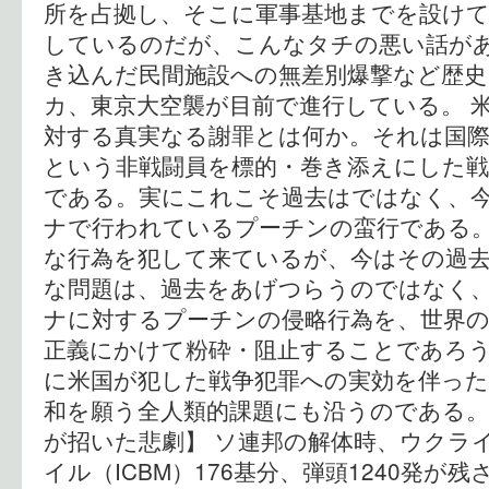
所を占拠し、そこに軍事基地までを設け
しているのだが、こんなタチの悪い話が
き込んだ民間施設への無差別爆撃など歴
カ、東京大空襲が目前で進行している。 
対する真実なる謝罪とは何か。それは国際
という非戦闘員を標的・巻き添えにした
である。実にこれこそ過去はではなく、
ナで行われているプーチンの蛮行である。
な行為を犯して来ているが、今はその過
な問題は、過去をあげつらうのではなく
ナに対するプーチンの侵略行為を、世界
正義にかけて粉砕・阻止することであろ
に米国が犯した戦争犯罪への実効を伴っ
和を願う全人類的課題にも沿うのである。
が招いた悲劇】 ソ連邦の解体時、ウクラ
イル（ICBM）176基分、弾頭1240発が