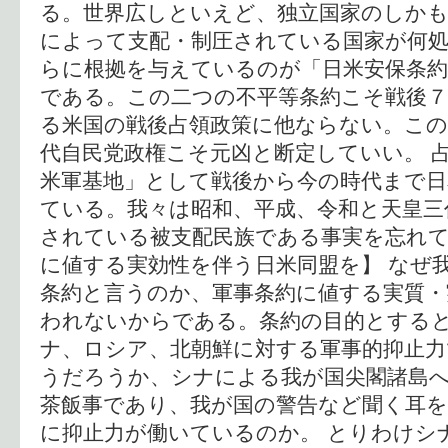
る。世界広しといえど、独立国家のしかも
によって支配・制圧されている国家が何処
らに根拠を与えているのが「日米安保条約
である。この二つの不平等条約こそ戦後７
る米国の戦後占領政策に他ならない。この
代自民党政権こそ元凶と断定していい。 
米軍基地」として戦後から今の時代まで日
ている。我々は昭和、平成、令和と天皇三
されている被支配民族である事実を忘れて
に値する実効性を伴う日米同盟を】 なぜ
条約と言うのか、軍事条約に値する実質・
われないからである。条約の目的とすると
ナ、ロシア、北朝鮮に対する軍事的抑止
うだろうか、シナによる我が国尖閣諸島
茶飯事であり、我が国の警告など聞く耳
に抑止力が働いているのか。 とりわけシ