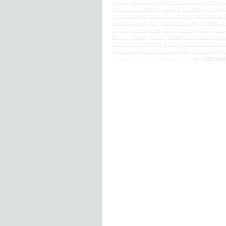
河野談話
,
河野談話の白紙撤回を求める市民の会
,
潜在的主権
,
やむやにしては禍根を残す
,
石破茂
,
社会の不条理
,
第二の沖縄
,
渉
,
米国の戦争犯罪に時効はない
,
米国の植民地日本
,
米国は東
軍基地問題
,
米軍横田基地
,
米軍横田基地 管制権
,
米軍機事故
,
米
人
,
習近平
,
習近平国家主席
,
自民党
,
自虐史観
,
自衛隊
,
芝田晴彦
親米保守
,
読売新聞
,
謝罪外交
,
軍事支配
,
辺野古
,
返還交渉
,
酒井
領土交渉 膨大な技術的問題
,
領土問題
,
領土問題 袴田茂樹 朝日
都圏の上空を米軍から取り戻そう
,
首都圏オスプレイ配備
,
首都
０事業
,
ＣＨ５３Ｅ
,
Ｆ３５戦闘機
,
ＯＤＡ
|
コメントは受け付け