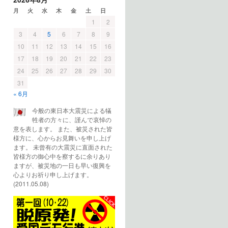
月
火
水
木
金
土
日
1
2
3
4
5
6
7
8
9
10
11
12
13
14
15
16
17
18
19
20
21
22
23
24
25
26
27
28
29
30
31
« 6月
今般の東日本大震災による犠
牲者の方々に、謹んで哀悼の
意を表します。 また、被災された皆
様方に、心からお見舞いを申し上げ
ます。 未曾有の大震災に直面された
皆様方の御心中を察するに余りあり
ますが、被災地の一日も早い復興を
心よりお祈り申し上げます。
(2011.05.08)