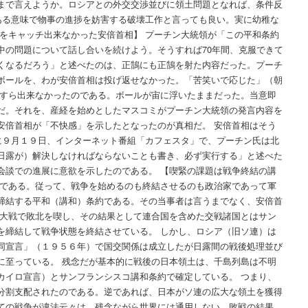
まで言えようか。ロシアとの外交交渉並びに領土問題となれば、条件反
、ある意味で物事の進捗を妨害する破壊工作と言っても良い。実に幼稚な
ルをキャッチ出来なかった安倍首相】 プーチン大統領が「この平和条約
中の問題について話し合いを続けよう。そうすれば70年間、克服できて
くなるだろう」と述べたのは、正鵠にも正鵠を射た内容だった。プーチ
ボールを、わが安倍首相は投げ返せなかった。「苦笑いで応じた」（朝
チすら出来なかったのである。ボールが宙に浮いたままだった。当意即
だ。それを、産経を始めとしたマスコミがプーチン大統領の発言内容を
安倍首相が「不快感」を示したとなったのが真相だ。 安倍首相はそう
うに９月１９日、インターネット番組「カフェスタ」で、プーチン氏は北
日露が）解決しなければならないことも書き、必ず実行する」と述べた
会談での進展に意欲を示したのである。 【喫緊の課題は戦争終結の講
長である。従って、戦争を始めるのも終結させるのも政治家であって軍
締結する平和（講和）条約である。その当事者は言うまでなく、安倍首
の大戦で敗北を喫し、その結果として連合国を含めた交戦諸国とはサン
を締結して戦争状態を終結させている。 しかし、ロシア（旧ソ連）は
同宣言」（１９５６年）で国交関係は成立したが日露間の戦後処理並び
に至っている。 残念だが基本的に戦後の日本領土は、千島列島は不明
カイロ宣言）とサンフランシスコ講和条約で確定している。 つまり、
分割支配されたのである。逆であれば、日本がソ連の広大な領土を獲得
ての戦争が違法云々は、残念ながら世界には通用しない。敗戦の結果