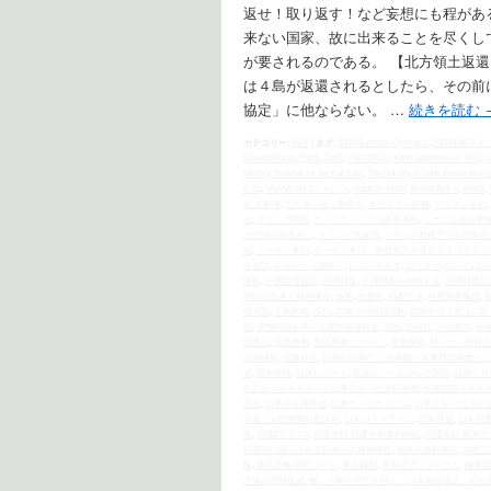
返せ！取り返す！など妄想にも程があ
来ない国家、故に出来ることを尽くし
が要されるのである。 【北方領土返
は４島が返還されるとしたら、その前
協定」に他ならない。 …
続きを読む
カテゴリー:
時評
|
タグ:
2020 Summer Olympics
,
2020年東京
Donald Trump
,
FMS
,
GHQ
,
ITAR-TASS
,
Kono Statement of 1993
,
L
Military Tribunal for the Far East
,
The Society to Seek Restoration o
V-22
,
VAWW-NETジャパン
,
Vladimir Putin
,
World War II
,
WW2
,
ぬ 大和魂
,
ただ食いはご勘弁を
,
またとない好機
,
アイグン条約
,
ゼ
,
クリミア問題
,
サンフランシスコ講和条約
,
シナによる日本
土交渉の前進を」
,
トランプ大統領
,
トランプ政権下での対米自
結
,
プーチン来日
,
プーチン来日、外交努力を否定するマスコミ
タ会談
,
レガシー（遺産）
,
レコンキスタ
,
ロイター
,
ロシア
,
ロ
侵略
,
中露国境協定
,
主権回復
,
主権回復を目指す会
,
主権回復記
朝日的思考と精神構造
,
偽善
,
全憂会
,
内政干渉
,
利害調整集団
,
核問題
,
千島列島
,
反日
,
四島での共同活動
,
四島を追う者は二島
題
,
基地問題を考える愛国者連絡会
,
売国
,
売国奴
,
外交努力
,
外
倍晋三
,
安倍首相
,
安倍首相 プーチン
,
安全保障
,
対シナ・朝鮮と
尖閣諸島
,
屈服外交
,
屈辱の屈辱だ！ 首都圏（米軍横田基地）
会
,
戦争終結
,
戦後レジーム
,
戦後レジームからの脱却
,
戦後７０
れたボールをキャッチ出来なかった安倍首相
,
投資総額３００
宣言
,
日本の主権外交
,
日本ナショナリズム
,
日本人を けだもの
を裁く女性国際戦犯法廷
,
日米ガイドライン
,
日米同盟
,
日米同
条
,
日露2プラス2
,
日露友好 日露平和条約締結
,
日露友好 銀座デ
日新聞に踊らされる日本人の精神構造
,
朝鮮人強制連行
,
木村三
輪
,
東京五輪 飛行ルート
,
東京裁判
,
東方経済フォーラム
,
極東国
空域の即時返還
,
檄！小異を捨て大同に 「日米地位協定」の全