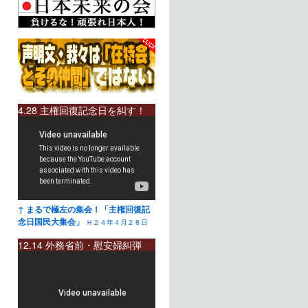
4.28 主権回復記念日を糾す！
↑ まるで極左の集会！「主権回復記
念日国民大集会」
Ｈ２４年４月２８日
12.14 外務省前・慰安婦糾弾