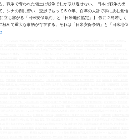
る。戦争で奪われた領土は戦争でしか取り返せない。 日本は戦争の出
て、シナの例に習い、交渉でもって５０年、百年の大計で事に挑む覚悟
還に立ち塞がる「日米安保条約」と「日米地位協定」】 仮に２島若しく
に極めて重大な事柄が存在する。それは「日米安保条約」と「日米地位
→
オリンピック
,
Aegis Ashore
,
Bell Boeing V-22 Osprey
,
CH53E
,
CV-22
,
Deception and Diplomacy: The US Japan Okinawa
,
DP
,
Niopponism
,
Nobuhiko Sakai
,
Osprey
,
Russian News Agency TASS
,
sankei
,
Shuhei Nishimura
,
The International
f Sovereignty
,
the U.S.‐Japan Security Treaty
,
TOKYO 2020
,
U.S. military base
,
U.S.–Japan Status of Forces Agreement
,
Yasukuni
,
YP体制
,
「主権回復記念日」を考えるシンポジウム
,
かくすれば かくなるものと 知りながら やむにやまれ
イタルタス通信
,
イージス・アショア
,
オスプレイ
,
オスプレイ首都圏に配備
,
オランダ・ハーグ
,
カイロ宣言
,
クナー
侵略三段階
,
シナ中共
,
シナ侵略主義
,
タス通信
,
デモ行進「四島を追う者は二島をも得ず 日露平和条約の締結促進と領
立と主権回復を考える
,
ドナルド・トランプ
,
プロパガンダ
,
プーチン大統領
,
プーチン大統領が呼び掛けた平和条約締
の「食い逃げ論」
,
ポツダム宣言
,
ポーツマスの旗
,
ポーツマス条約
,
マスゴミ
,
マスメディア
,
ヤルタ・ポツダム
,
ヤル
シア ウラジオストク
,
一水会
,
不法占拠
,
中共
,
中国は領土題解決に４０年かけたが、日本は何もしていない
,
中国海洋
念日
,
主権国家
,
事実を挙げて道理を説く
,
二島先行返還
,
侵略性の根本にある中華思想
,
保守
,
偏向報道
,
偏見と差別の
利権分配集団
,
前のめり外交の危うさ
,
北京条約
,
北方四島
,
北方領土
,
北方領土問題
,
北方領土返還
,
北朝鮮問題
,
北朝鮮
も得ず
,
四島一括返還
,
国境
,
国後択捉
,
国益
,
国連安保理
,
国連憲章５１条 自衛権行使
,
国難
,
在日米軍
,
在日米軍基地問
国の軍隊
,
大和魂
,
大東亜戦争
,
太平洋戦争
,
女性国際戦犯法廷
,
安保
,
安倍プーチン会談
,
安倍・自民党政権
,
安倍政権
,
安
の領土・歴史認識問題
,
対日歴史捏造
,
対米従属
,
対米自立
,
対米自立実行委員会
,
対露経済協力
,
小村寿太郎
,
尖閣問題
,
に配備されるオスプレイ
,
山口祐二郎
,
平和条約
,
従属外交
,
徹通塾
,
慰安婦問題
,
慰安婦強制連行
,
慰安婦財団
,
憂国我道
年以上を経た今も平和条約が締結されていない異常な状態
,
戦後７０年首相談話
,
戦後７３年
,
戦略的互恵関係
,
投げら
０億円の大型プロジェクト
,
抗議行動
,
政府開発援助ODA
,
敗戦を総括できない日本人
,
敗戦国
,
日ソ中立条約
,
日ソ共同
として扱うべきだ トルーマン
,
日本侵略三段階論
,
日本国の安全と極東における平和と安全
,
日本民族
,
日本軍性奴隷制
盟を信奉する保守の奇っ怪
,
日米地位協定
,
日米地位協定第２条１項（a）
,
日米安保
,
日米安保条約
,
日米安保条約第６
モ
,
日露平和条約締結
,
日露戦争 講和条約
,
日露間の領土交渉
,
日露領土交渉
,
日露首脳会談
,
普天間基地
,
朝日新聞
,
朝
浩
,
木村汎 北海道大学名誉教授
,
本当は憲法より大切な「日米地位協定入門」
,
村山談話
,
東アジアの軍事情勢
,
東京五
際軍事裁判
,
横田ラプコン
,
横田基地
,
横田基地オスプレイ配備
,
横田基地問題
,
横田基地第2ゲート前
,
横田空域
,
横田
面改定を
,
武装監視船
,
歯舞
,
歯舞色丹
,
歴史捏造
,
歴史認識
,
歴史認識問題
,
民族派
,
民族精神
,
民族自決
,
沖縄米軍基地
,