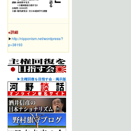
※詳細
▶︎
http://nipponism.net/wordpress/?
p=38193
▶主権回復を目指す会・掲示版