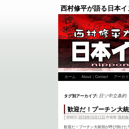
西村修平が語る日本イ
ホーム
About｜Contact
アーカイ
日ソ中立条約
タグ別アーカイブ:
歓迎だ！プーチン大統
投稿日:
2018年10月11日
作成者:
西村修
歓迎だ！プーチン大統領が呼び掛けた