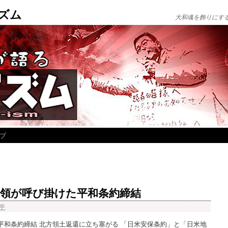
ズム
大和魂を飾りにす
ブ
領が呼び掛けた平和条約締結
平
平和条約締結 北方領土返還に立ち塞がる 「日米安保条約」と「日米地