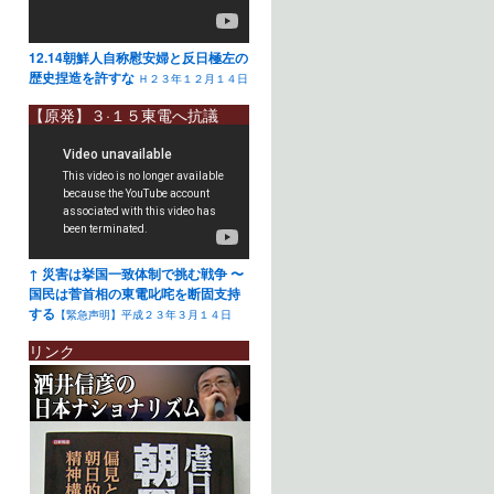
12.14朝鮮人自称慰安婦と反日極左の
歴史捏造を許すな
Ｈ２３年１２月１４日
【原発】３·１５東電へ抗議
↑ 災害は挙国一致体制で挑む戦争 〜
国民は菅首相の東電叱咤を断固支持
する
【緊急声明】平成２３年３月１４日
リンク