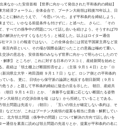
チ出来なかった安倍首相 【世界に向かって発信された平和条約の締結】
東方経済フォーラム」全体会合で、プーチン大統領は戦後70年以上、日
ることに触れたうえで、「今思いついた。まず平和条約を締結しよう。
末までに。いかなる前提条件も付けずに」と述べた。 さらに、「その
て、すべての係争中の問題について話し合いを続けよう。そうすれば70
題の解決がたやすくなるだろう」と補足した。以上はロイター通信
本の各社マスコミの報道ではない。 この全体会合には習近平国家主席など並
。発言内容といい、その場が国際会議だったことの意義は極めて重い。
土交渉の意志を、安倍首相のみならず世界に向かって明らかにしたので
曲・解釈】 ところが、これに対する日本のマスコミ、産経新聞を始めと
る。産経は「領土棚上げ断固拒否せよ」（主張 ９月１４日）とか「ロ
（新潟県立大学・袴田茂樹 ９月１７日 ）など、ロシア側との平和条約
っている。 更に、日頃から保守派の論調と相反する朝日新聞（９月１
の危うさ」と題して平和条約締結に疑念の呈を示した。 朝日、産経共
」（朝日 ９月１４日）とか、「身勝手な提案に応じない断固たる姿勢
ーチン大統領との交渉自体を端（はな）から拒絶していることである。
方領土問題は先送り」（朝日）、「互いの領土が確定しない条約は、そ
経）などだが、これはプーチン大統領の提案を相当に歪曲・解釈してい
とに、北方領土問題（係争中の問題）について解決の方向で話し合いを
ター通信を素直に読めば領土問題の先送りとか、提案が平和条約の名に