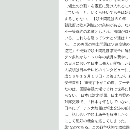
（領土の分割）を素直に受け入れるし
けている」と、いくら嘆いても事は始
するしかない。 【領土問題は５０年
朝政府と欧米列強との条約がある。な
不平等条約の象徴ともされ、清朝がロ
いる。これらを巡ってシナとソ連は１
た。 この両国の領土問題はソ連崩壊
協定」の発効で領土問題ほぼ完全に解
グン条約から１６０年の歳月を費やし
の日月において日本は先人が開拓した
大統領は日本テレビのインタビューに
成１６年１２月１３日）と答えたが、
安倍首相】 重複するがこの度、プー
たのは、国際会議の場でそれは世界に
らない。 日本は対米従属、日米同盟
対露交渉で、「日本は何もしていない
日本にプーチン大統領は領土交渉の前
は、話し合いで領土紛争を解決したシ
にして絶好の機会を逃してしまった。
態”なのである。この戦争状態で敗戦