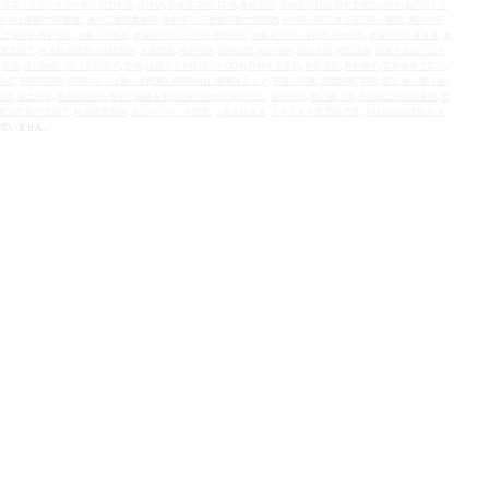
珍宝島（ダマンスキー島）武力衝突
,
産経抄
,
産経抄 2016.12.18
,
産経新聞
,
産経新聞社説 国家主権にかかわる問題をう
米中は侵略の“同盟国”
,
米中二重隷属体制
,
米中韓 対日歴史問題の包囲網
,
米中韓が結託する反日統一戦線
,
米国の干
京五輪を妨害するな
,
米軍へリ事故
,
米軍オスプレイの首都圏飛行
,
米軍オスプレイ横田基地配備
,
米軍ヘリＣＨ５３
,
米
軍管制下
,
米軍駐留経費の全額負担
,
米露関係
,
精神侵略
,
精神奴隷
,
納沙布岬
,
経済大国
,
絶対正義
,
絶滅を免れた日本
,
英霊
,
虐日偽善に狂う朝日新聞
,
血税
,
血税１００億円シナODA
,
行動する運動
,
袴田茂樹
,
西村修平
,
西村修平ブログ
,
信彦
,
酒井判四郎
,
鎮魂の祈りは絶へず幾夏も靖國神社に蝉鳴き止まず
,
長谷川光良
,
隷属国家
,
靖国
,
領土 食い逃げ論
,
新聞
,
領土外交
,
領有の対峙を眼下に歯舞を海鳥のみが自由に飛び交ふ
,
領海侵犯
,
食い逃げ論
,
首都圏に外国の軍隊
,
首
圏上空 航空管制下
,
駐留経費負担
,
高江ヘリパッド問題
,
２島先行返還
,
２０１８年度 防衛予算
,
８項目の経済協力 ８
ていません。