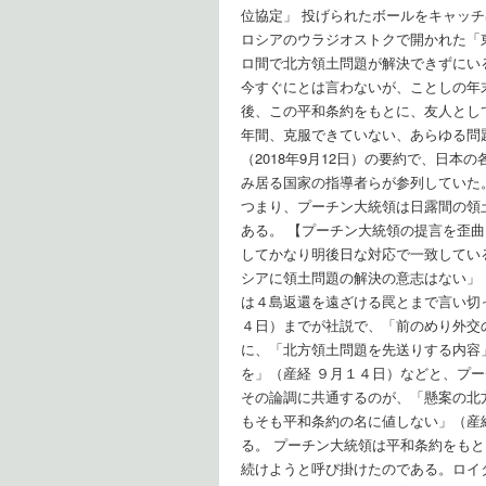
位協定」 投げられたボールをキャッ
ロシアのウラジオストクで開かれた「
ロ間で北方領土問題が解決できずにい
今すぐにとは言わないが、ことしの年
後、この平和条約をもとに、友人とし
年間、克服できていない、あらゆる問
（2018年9月12日）の要約で、日
み居る国家の指導者らが参列していた
つまり、プーチン大統領は日露間の領
ある。 【プーチン大統領の提言を歪
してかなり明後日な対応で一致してい
シアに領土問題の解決の意志はない」
は４島返還を遠ざける罠とまで言い切
４日）までが社説で、「前のめり外交
に、「北方領土問題を先送りする内容
を」（産経 ９月１４日）などと、プ
その論調に共通するのが、「懸案の北
もそも平和条約の名に値しない」（産
る。 プーチン大統領は平和条約をも
続けようと呼び掛けたのである。ロイ