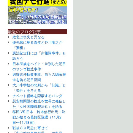
最近のブログ記事
敗北は喪失と異なる
優先席に座る青年と芥川龍之介
『蜜柑』
憲法記念日には「赤報隊事件」も
語ろう
日本民族をヘイト・差別した朝日
のサンゴ捏造事件
辺野古沖転覆事故、自らの隠蔽報
道を偽る朝日新聞
大川小学校の悲劇から「知識」と
「知性」を考える
チベット侵略を隠蔽するパンダ
慰安婦問題の捏造を世界に発信し
た「女性国際戦犯法廷」を語る
移民 VS 日本 鈴木信行出馬！決
戦が始まる葛飾区議選（11月2
日〜11月8日）
戦後８０周忌に寄せて
「安定的な皇位継承」への私見