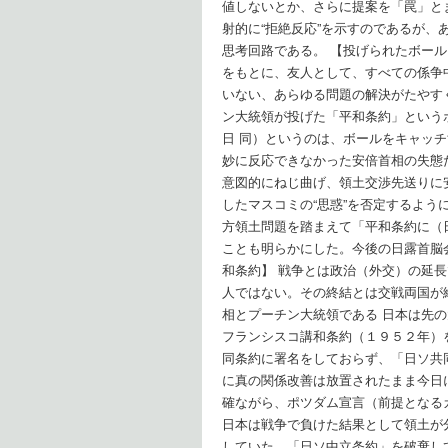
値しないとか、さらに提案を「罠」と
射的に“拒絶反応”を示すのであるが
思考回路である。 【投げられたボー
をもとに、友人として、すべての係争
いない、あらゆる問題の解決がたやす
ン大統領が投げた「平和条約」という
日 同）というのは、ボールをキャッ
妙に反応できなかった安倍首相の失態
意図的にねじ曲げ、領土交渉先送りに
したマスコミの“思惑”を否定するよ
方領土問題を踏まえて「平和条約に（
ことも明らかにした。今後の日露首脳
和条約】 戦争とは政治（外交）の延
人ではない。その終結とは交戦両国が
相とプーチン大統領である 日本は先
フランシスコ講和条約（１９５２年）
同条約に署名をしておらず、「日ソ共
に真の関係改善は放置されたまま今日
確ながら、ポツダム宣言（前提となる
日本は戦争で負けた結果として領土が
していた。「日ソ中立条約」を破棄し