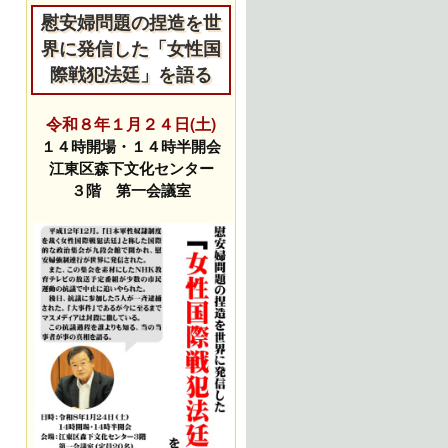
慰安婦問題の捏造を世
界に発信した「女性国
際戦犯法廷」を語る
令和８年１月２４日(土)
１４時開場・１４時半開会
江東区森下文化センター
３階 第一会議室