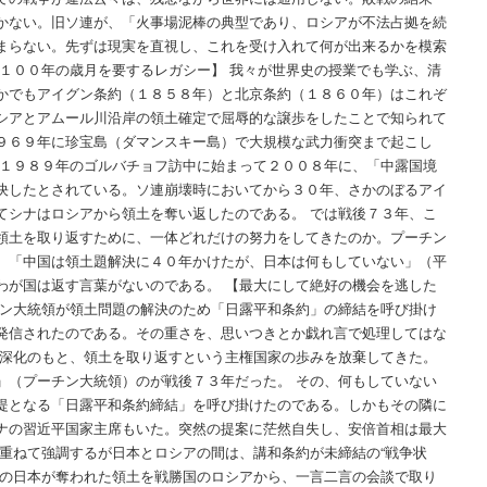
かない。旧ソ連が、「火事場泥棒の典型であり、ロシアが不法占拠を続
まらない。先ずは現実を直視し、これを受け入れて何が出来るかを模索
、１００年の歳月を要するレガシー】 我々が世界史の授業でも学ぶ、清
かでもアイグン条約（１８５８年）と北京条約（１８６０年）はこれぞ
シアとアムール川沿岸の領土確定で屈辱的な譲歩をしたことで知られて
９６９年に珍宝島（ダマンスキー島）で大規模な武力衝突まで起こし
の１９８９年のゴルバチョフ訪中に始まって２００８年に、「中露国境
決したとされている。ソ連崩壊時においてから３０年、さかのぼるアイ
てシナはロシアから領土を奪い返したのである。 では戦後７３年、こ
領土を取り返すために、一体どれだけの努力をしてきたのか。プーチン
、「中国は領土題解決に４０年かけたが、日本は何もしていない」（平
わが国は返す言葉がないのである。 【最大にして絶好の機会を逃した
チン大統領が領土問題の解決のため「日露平和条約」の締結を呼び掛け
発信されたのである。その重さを、思いつきとか戯れ言で処理してはな
の深化のもと、領土を取り返すという主権国家の歩みを放棄してきた。
」（プーチン大統領）のが戦後７３年だった。 その、何もしていない
提となる「日露平和条約締結」を呼び掛けたのである。しかもその隣に
ナの習近平国家主席もいた。突然の提案に茫然自失し、安倍首相は最大
 重ねて強調するが日本とロシアの間は、講和条約が未締結の“戦争状
国の日本が奪われた領土を戦勝国のロシアから、一言二言の会談で取り