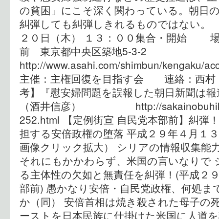
の貧困」にこそ深く関わっている。朝日
糾弾しても糾弾しきれるものではない。
２０日（木） １３：００集合・開始 場
前 東京都中央区築地5-3-2
http://www.asahi.com/shimbun/kengaku/a
主催：主権回復を目指す会 連絡：西村（090-
考】『慰安婦問題を誤報した朝日新聞は報
（酒井信彦） http://sakainobuhiko.co
252.html 【定例街宣 自民党本部前】糾
担する安倍政権の堕落 平成２９年４月１３
画像クリック拡大） シリアの情報収集能
それにもかかわらず、米国の言いなりで 
る主体性の欠如と無責任を糾弾！(平成２９
部前) 愚かなり安倍・自民党政権、何処ま
か（同） 安倍首相は焼き殺された母子の
ーストを日本民族に仕掛けた米国に人道を