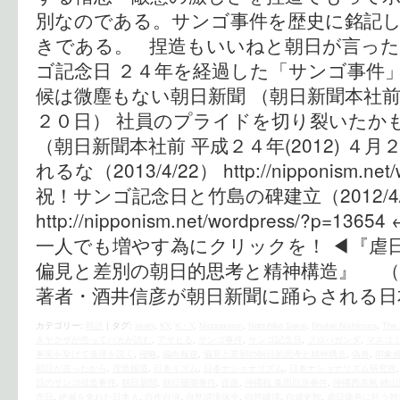
別なのである。サンゴ事件を歴史に銘記
きである。 捏造もいいねと朝日が言っ
ゴ記念日 ２４年を経過した「サンゴ事件
候は微塵もない朝日新聞 （朝日新聞本社前 平
２０日） 社員のプライドを切り裂いたか
（朝日新聞本社前 平成２４年(2012) ４
れるな（2013/4/22） http://nipponism.net/
祝！サンゴ記念日と竹島の碑建立（2012/4/
http://nipponism.net/wordpress/?
一人でも増やす為にクリックを！ ◀︎『虐
偏見と差別の朝日的思考と精神構造』 
著者・酒井信彦が朝日新聞に踊らされる日
カテゴリー:
時評
|
タグ:
asahi
,
KY
,
K・Y
,
Niopponism
,
Nobuhiko Sakai
,
Shuhei Nishimura
,
The 
きヤクザが売ってバカが読む
,
アサヒる
,
サンゴ事件
,
サンゴ記念日
,
プロパガンダ
,
マスゴ
事実を挙げて道理を説く
,
侵略
,
偏向報道
,
偏見と差別の朝日的思考と精神構造
,
偽善
,
印象
朝日が言ったから
,
捏造報道
,
日本イズム
,
日本ナショナリズム
,
日本ナショナリズム研究所
日のサンゴ捏造事件
,
朝日新聞
,
朝日珊瑚事件
,
歪曲
,
沖縄戦 集団自決事件
,
沖縄西表島 崎山
念日
,
絶滅を免れた日本人
,
自作自演
,
自然環境保全
,
自然破壊
,
自虐史観
,
虐日偽善に狂う朝