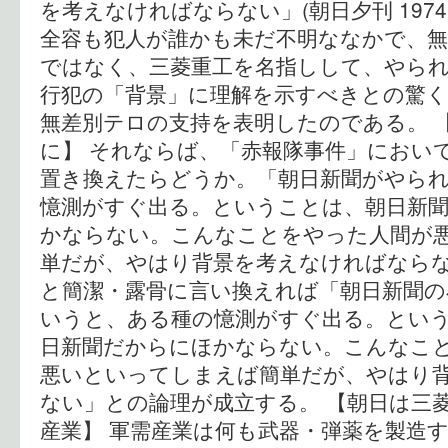
を考えなければならない」(朝日夕刊 1974,8
全容も犯人が誰かも未だ不明ななかで、
ではなく、三菱重工を名指しして、やら
行犯の「背景」に理解を示すべきとの驚
無差別テロの支持を表明したのである。 
に】 それならば、「赤報隊事件」におい
置き換えたらどうか。「朝日新聞がやら
憶測がすぐ出る。ということは、朝日新
かならない。こんなことをやった人間が
単だが、やはり背景を考えなければならな
と簡潔・露骨に言い換えれば「朝日新聞の
いうと、ある種の憶測がすぐ出る。とい
日新聞だからにほかならない。こんなこ
悪いといってしまえば簡単だが、やはり
ない」との論理が成立する。 【朝日は三
産業】 軍需産業は何も武器・弾薬を製造