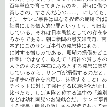
百年単位で育ってきたものを、瞬時に傷
貧しさの、すさんだ心の……。 にしても
だ。 サンゴ事件は単なる捏造の範疇では
社員による個人的犯罪というより、朝日新
している。それは日本民族としての存在
ろからである。朝日新聞の慰安婦問題、南
本的にこのサンゴ事件の発想枠にある。 
に対する憎しみである。珊瑚の損傷をど
仕業にではなく、敢えて「精神の貧しさ
人そのものの存在にあるとする発想に集
しているから、サンゴが損傷するのだと
は相手の存在を否定し、抹殺することに
チベットに対して強行する民族浄化が正
比べたら、しばき隊と称する連中の「差
などは幼稚園児のお遊戯会だ。 サンゴ事
する憎悪・敵意の激しさを捏造でもって