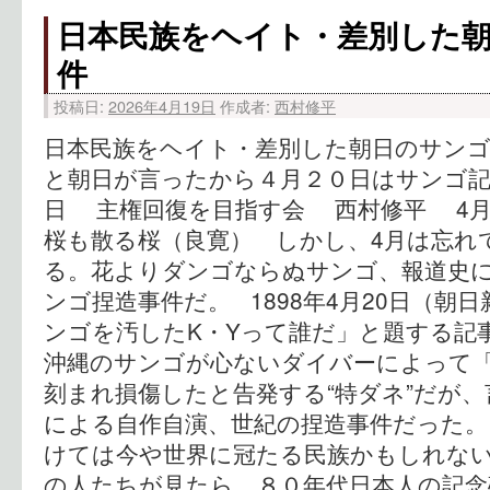
日本民族をヘイト・差別した
件
投稿日:
2026年4月19日
作成者:
西村修平
日本民族をヘイト・差別した朝日のサンゴ
と朝日が言ったから４月２０日はサンゴ記
日 主権回復を目指す会 西村修平 4
桜も散る桜（良寛） しかし、4月は忘れ
る。花よりダンゴならぬサンゴ、報道史
ンゴ捏造事件だ。 1898年4月20日（朝
ンゴを汚したK・Yって誰だ」と題する記
沖縄のサンゴが心ないダイバーによって「
刻まれ損傷したと告発する“特ダネ”だが
による自作自演、世紀の捏造事件だった。
けては今や世界に冠たる民族かもしれな
の人たちが見たら、８０年代日本人の記