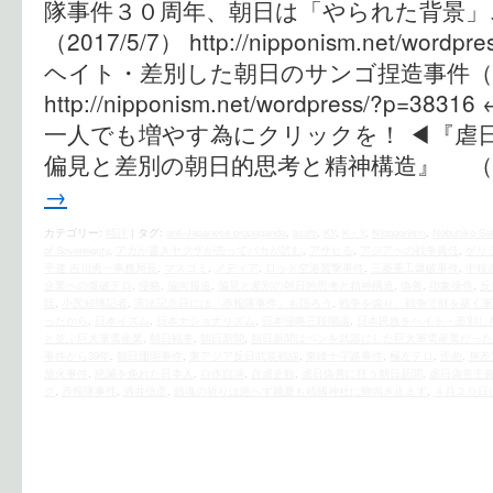
隊事件３０周年、朝日は「やられた背景」
（2017/5/7） http://nipponism.net/wor
ヘイト・差別した朝日のサンゴ捏造事件（202
http://nipponism.net/wordpress/?
一人でも増やす為にクリックを！ ◀︎『虐
偏見と差別の朝日的思考と精神構造』 （
→
カテゴリー:
時評
|
タグ:
anti-Japanese propaganda
,
asahi
,
KY
,
K・Y
,
Niopponism
,
Nobuhiko Sa
of Sovereignty
,
アカが書きヤクザが売ってバカが読む
,
アサヒる
,
アジアへの戦争責任
,
ゲリ
平連 吉川勇一事務局長
,
マスゴミ
,
メディア
,
ロッド空港襲撃事件
,
三菱重工爆破事件
,
中核
企業への爆破テロ
,
侵略
,
偏向報道
,
偏見と差別の朝日的思考と精神構造
,
偽善
,
印象操作
,
反
廷
,
小尻知博記者
,
憲法記念日には「赤報隊事件」も語ろう
,
戦争を煽り、戦争で財を築く軍
ったから
,
日本イズム
,
日本ナショナリズム
,
日本侵略三段階論
,
日本民族をヘイト・差別し
と並ぶ巨大軍需産業
,
朝日戦車
,
朝日新聞
,
朝日新聞はペンを武器にした巨大軍需産業だった
事件から39年
,
朝日珊瑚事件
,
東アジア反日武装戦線
,
東峰十字路事件
,
極左テロ
,
歪曲
,
無差
放火事件
,
絶滅を免れた日本人
,
自作自演
,
自虐史観
,
虐日偽善に狂う朝日新聞
,
虐日偽善主
グ
,
赤報隊事件
,
酒井信彦
,
鎮魂の祈りは絶へず幾夏も靖國神社に蝉鳴き止まず
,
４月２０日