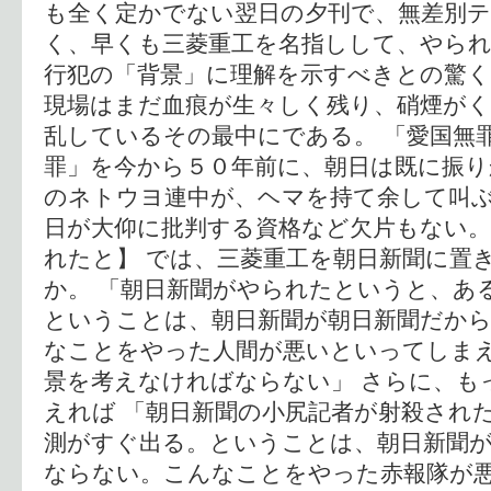
も全く定かでない翌日の夕刊で、無差別
く、早くも三菱重工を名指しして、やら
行犯の「背景」に理解を示すべきとの驚
現場はまだ血痕が生々しく残り、硝煙が
乱しているその最中にである。 「愛国無
罪」を今から５０年前に、朝日は既に振
のネトウヨ連中が、ヘマを持て余して叫
日が大仰に批判する資格など欠片もない。
れたと】 では、三菱重工を朝日新聞に置
か。 「朝日新聞がやられたというと、あ
ということは、朝日新聞が朝日新聞だか
なことをやった人間が悪いといってしま
景を考えなければならない」 さらに、も
えれば 「朝日新聞の小尻記者が射殺され
測がすぐ出る。ということは、朝日新聞
ならない。こんなことをやった赤報隊が