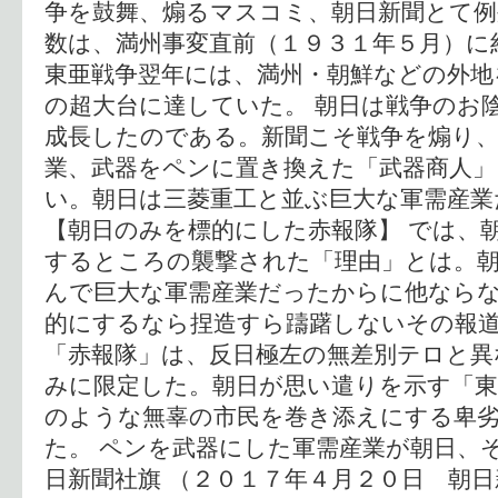
争を鼓舞、煽るマスコミ、朝日新聞とて例
数は、満州事変直前（１９３１年５月）に
東亜戦争翌年には、満州・朝鮮などの外地
の超大台に達していた。 朝日は戦争のお
成長したのである。新聞こそ戦争を煽り、
業、武器をペンに置き換えた「武器商人
い。朝日は三菱重工と並ぶ巨大な軍需産業
【朝日のみを標的にした赤報隊】 では、
するところの襲撃された「理由」とは。朝
んで巨大な軍需産業だったからに他なら
的にするなら捏造すら躊躇しないその報道
「赤報隊」は、反日極左の無差別テロと異
みに限定した。朝日が思い遣りを示す「東
のような無辜の市民を巻き添えにする卑
た。 ペンを武器にした軍需産業が朝日、
日新聞社旗 （２０１７年４月２０日 朝日