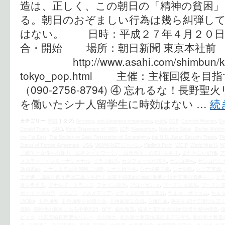
造は、正しく、この朝日の「精神の貧困
る。朝日のおぞましい行為は幾ら糾弾し
はない。 日時：平成２７年４月２０日
合・開始 場所：朝日新聞 東京本社前 東
http://www.asahi.com/shimbun/ken
tokyo_pop.html 主催：主権回復
（090-2756-8794) ④ 忘れるな！長
を働いたシナ人留学生に時効はない …
続
カテゴリー:
時評
|
タグ:
Amnesty
,
anti-Japanese propaganda
,
asahi
,
CCP
,
Comfort Women
,
De
Donald Trump
,
GHQ
,
Kono Statement of 1993
,
LDP
,
Niopponism
,
Nobuhiko Sakai
,
Shuhei Nishim
the Far East
,
The Society to Seek Restoration of Sovereignty
,
the U.S.‐Japan Security Treaty
,
Ti
Status of Forces Agreement
,
USA
,
VAWW-NETジャパン
,
Vladimir Putin
,
WGIP
,
World War II
,
W
「戦争と女性への暴力」日本ネットワーク
,
「日韓合意」の売国を糾す
,
またとない好機
,
ア
ネスティ・インターナショナル
,
イラク戦争
,
カダフィー大佐殺害
,
サンゴ事件
,
サンゴ汚し
講和条約
,
シナによる日本侵略三段階
,
シナ人留学生
,
シナ侵略主義
,
シナ朝鮮
,
シリア空爆
,
モ行進「四島を追う者は二島をも得ず 日露平和条約の締結促進と領土交渉の前進を」
,
ト
復を考える
,
ドナルド・トランプ
,
フセイン殺害
,
プロパガンダ
,
プーチン大統領
,
プーチン
ポーツマスの旗
,
マスゴミ
,
マスメディア
,
マティス国務長官来日
,
ヤルタ・ポツダム
,
ヤル
助ODA
,
主権回復
,
主権回復を目指す会
,
主権回復記念日
,
主権国家
,
事実を挙げて道理を説
侵略
,
侵略性の根本にある中華思想
,
保守
,
偏向報道
,
偏見と差別の朝日的思考と精神構造
,
ピック
,
北京五輪長野聖火リレー
,
北方領土
,
北方領土奪還抗議徒歩デモ行進
,
北方領土奪還