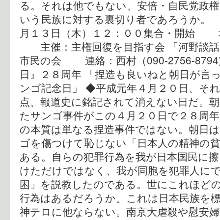
る。それは他でもない、安倍・自民党政
いう民族に対する裏切り者であろうか。
月１３日（木）１２：００集合・開始 
主催：主権回復を目指す会 「河野談話
市民の会 連絡：西村（090-2756-879
日』２８周年 「捏造も良いねと朝日が言
ンゴ記念日」 ◆平成元年４月２０日、そ
点、報道史に銘記されて消えない日だ。朝
たサンゴ事件がこの４月２０日で２８周年
の本質は単なる捏造事件ではない。朝日は
ゴを傷つけて恥じない「日本人の精神の
ある。自らの犯罪行為を我が日本国民に擦
けただけではなく、我が同胞を犯罪人に
困」を説教したのである。世にこれほど
行為はあるだろうか。これは日本民族を
神テロに他ならない。南京大虐殺や慰安婦