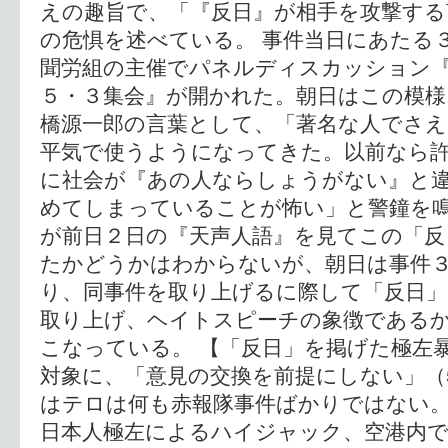
えの趣旨で、「『反日』が相手を攻撃する
の危惧を述べている。 事件当日にあたる
聞労組の主催でパネルディスカッション
５・３集会』が開かれた。朝日はこの模様
橋源一郎の言葉として、「著名な人でさえ
平気で使うようになってきた。以前なら
に社会が『あの人ならしょうがない』と
めてしまっていることが怖い」と警鐘を鳴
が前日２日の『天声人語』を見てこの「反
たかどうかはわからないが、朝日は事件
り、同事件を取り上げるに際して「反日
取り上げ、ヘイトスピーチの象徴である
こなっている。 【「反日」を掲げた極左暴
対象に、「意見の交換を前提にしない」（5
はテロは何も赤報隊事件ばかりではない。
日本人極左によるハイジャック、空港内で