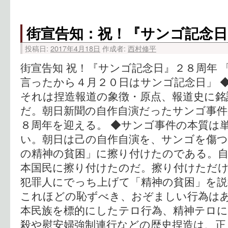
街宣告知：祝！『サンゴ記念日
投稿日:
2017年4月18日
作成者:
西村修平
街宣告知 祝！『サンゴ記念日』２８周年 
言ったから４月２０日はサンゴ記念日」 
それは捏造報道の象徴・原点、報道史に銘
だ。朝日新聞の自作自演だったサンゴ事件
８周年を迎える。 ◆サンゴ事件の本質は
い。朝日は己の自作自演を、サンゴを傷
の精神の貧困」に擦り付けたのである。
本国民に擦り付けたのだ。擦り付けただ
犯罪人にでっち上げて「精神の貧困」を
これほどの恥ずべき、おぞましい行為は
本民族を標的にしたテロ行為、精神テロに
殺や慰安婦強制連行などの歴史捏造は、正