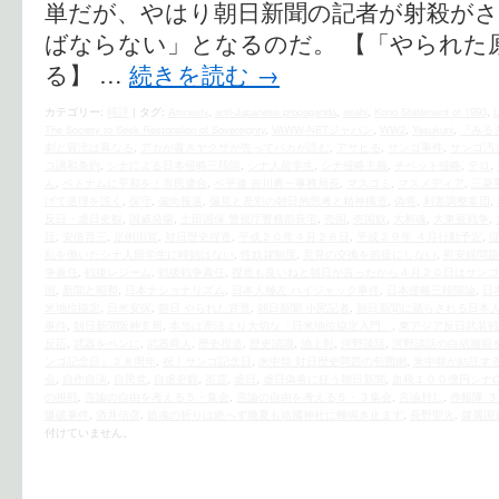
単だが、やはり朝日新聞の記者が射殺が
ばならない」となるのだ。 【「やられた
る】 …
続きを読む
→
カテゴリー:
時評
|
タグ:
Amnesty
,
anti-Japanese propaganda
,
asahi
,
Kono Statement of 1993
,
The Society to Seek Restoration of Sovereignty
,
VAWW-NETジャパン
,
WW2
,
Yasukuni
,
『みる
刺と冒涜は異なる
,
アカが書きヤクザが売ってバカが読む
,
アサヒる
,
サンゴ事件
,
サンゴ汚
コ講和条約
,
シナによる日本侵略三段階
,
シナ人留学生
,
シナ侵略主義
,
チベット侵略
,
テロ
,
ん
,
ベトナムに平和を！市民連合
,
ベ平連 吉川勇一事務局長
,
マスゴミ
,
マスメディア
,
三菱
げて道理を説く
,
保守
,
偏向報道
,
偏見と差別の朝日的思考と精神構造
,
偽善
,
利害調整集団
,
反日・虐日史観
,
国威発揚
,
土田国保 警視庁警務部長宅
,
売国
,
売国奴
,
大和魂
,
大東亜戦争
,
廷
,
安倍晋三
,
定例街宣
,
対日歴史捏造
,
平成２０年４月２６日
,
平成２９年 ４月行動予定
,
乱を働いたシナ人留学生に時効はない
,
性奴隷制度
,
意見の交換を前提にしない
,
慰安婦問題
争責任
,
戦後レジーム
,
戦後戦争責任
,
捏造も良いねと朝日が言ったから４月２０日はサンゴ
国
,
新聞と昭和
,
日本ナショナリズム
,
日本人極左 ハイジャック事件
,
日本侵略三段階論
,
日
米地位協定
,
日米安保
,
朝日 やられた背景
,
朝日新聞 小尻記者
,
朝日新聞に踊らされる日本
事件
,
朝日新聞阪神支局
,
本当は憲法より大切な「日米地位協定入門」
,
東アジア反日武装戦
反応
,
武器をペンに
,
武器商人
,
歴史捏造
,
歴史認識
,
池上彰
,
河野談話
,
河野談話の白紙撤回
ンゴ記念日』２８周年
,
祝！サンゴ記念日
,
米中韓 対日歴史問題の包囲網
,
米中韓が結託す
会
,
自作自演
,
自民党
,
自虐史観
,
英霊
,
虐日
,
虐日偽善に狂う朝日新聞
,
血税１００億円シナO
の挑戦
,
言論の自由を考える５・集会
,
言論の自由を考える５・３集会
,
言論封じ
,
赤報隊 
爆破事件
,
酒井信彦
,
鎮魂の祈りは絶へず幾夏も靖國神社に蝉鳴き止まず
,
長野聖火
,
隷属国
付けていません。