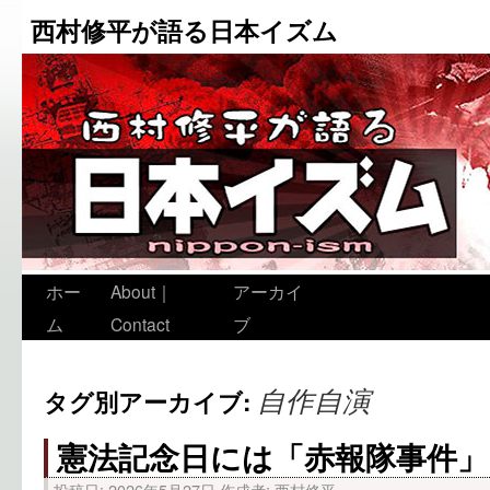
西村修平が語る日本イズム
ホー
About｜
アーカイ
ム
Contact
ブ
自作自演
タグ別アーカイブ:
憲法記念日には「赤報隊事件」
投稿日:
2026年5月27日
作成者:
西村修平