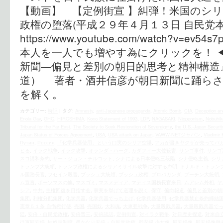
【動画】 【定例街宣 】糾弾！米国のシ
政権の堕落(平成２９年４月１３日 自民党本
https://www.youtube.com/watch?v=e
本人を一人でも増やす為にクリックを！ ◀
新聞―偏見と差別の朝日的思考と精神構造
道） 著者・酒井信彦が朝日新聞に踊らさ
を解く。
カテゴリー:
時評
|
タグ:
Amnesty
,
anti-Japanese propaganda
,
Atomic Bomb
,
CIA
,
Deception a
Enola Gay
,
GHQ
,
HIROSHIMA
,
Kono Statement of 1993
,
LDP
,
NAGASAKI
,
Niopponism
,
Nobuhik
Tribunal for the Far East
,
The Society to Seek Restoration of Sovereignty
,
the U.S.‐Japan Securit
Japan Status of Forces Agreement
,
USA
,
USA attack on Japan
,
VAWW-NETジャパン
,
Vladimir 
Путин
,
Россия
,
「化学兵器使用」という口実のシリア空爆
,
アカが書きヤクザが売ってバ
ヒる
,
イラク戦争
,
イラク攻撃
,
オランダ・ハーグ
,
カダフィー大佐殺害
,
サンゴ事件
,
サンゴ
スコ講和条約
,
サー・ジョン・チルコット
,
シナによる日本侵略三段階
,
シナ侵略主義
,
シリ
トランプ大統領
,
トランプ政権によるシリアミサイル攻撃に対する声明
,
ドナルド・トラン
ル国務長官
,
フセイン殺害
,
ブッシュ大統領
,
ブッシュ政権
,
プロパガンダ
,
プーチン大統領
,
ム宣言
,
ポーツマスの旗
,
マスゴミ
,
マスメディア
,
マティス国務長官来日
,
ムアレム外相
,
ヤ
シア
,
中共
,
主権回復を目指す会
,
事実を挙げて道理を説く
,
保守
,
偏向報道
,
偏見と差別の朝
集団
,
利権分配集団
,
化学兵器
,
化学兵器でっち上げ
,
化学兵器使用
,
化学兵器禁止条約締結
憲章５１条 自衛権行使
,
売国
,
売国奴
,
大和魂
,
大東亜戦争
,
大量殺戮兵器
,
大量殺戮兵器で
廷
,
安倍・自民党政権
,
安倍晋三
,
安倍談話
,
定例街宣
,
対イラク戦争
,
対日歴史捏造
,
対米自
従軍慰安婦
,
性奴隷制度
,
愚かなり安倍・自民党政権
,
慰安婦 少女像
,
慰安婦像
,
慰安婦像撤