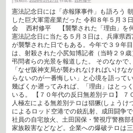
憲法記念日には「赤報隊事件」も語ろう 
した巨大軍需産業だった 令和８年５月３
会 西村修平 【襲撃された「理由」を
憲法記念日に当たる５月３日は、兵庫県西
が襲撃された日でもある。今年で３９年目
は、射殺された小尻知博記者（当時２９歳
弔問者らの光景を報道した。 そのなかで
「なぜ阪神支局が襲われなければいけな
らないのが一番悔しい」と心境を語ってい
幾ばくか遡ってみれば、「理由」はとっ
いる。 【７０年代の反日無差別テロ】 ７
人極左による無差別テロは猖獗(しょうけ
によるロッド空港での銃乱射、成田闘争で
社員の自宅放火、土田国保・警視庁警務部
家族殺害などなど。企業への爆破テロは三