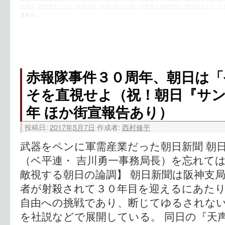
村修平
,
西村修平ブログ
,
酒井信彦
,
鎮魂の祈りは絶へず幾夏も靖國神社に蝉鳴き止まず
,
４
ません。
赤報隊事件３０周年、朝日は「
そを直視せよ
（祝！朝日『サ
年 ほか街宣報告あり）
投稿日:
2017年5月7日
作成者:
西村修平
武器をペンに軍需産業だった朝日新聞 朝
（ベ平連・ 吉川勇一事務局長）を忘れては
敵視する朝日の論調】 朝日新聞は阪神支
者が射殺されて３０年目を迎えるにあた
自由への挑戦であり、断じてゆるされない
を社説などで展開している。 同日の『天