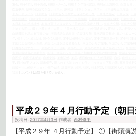
道会
,
戦争犯罪
,
戦争責任
,
戦後レジーム
,
戦後７０年首相談話
,
戦略的互恵関係
,
捏造も良い
捏造事件
,
敗戦を総括できない日本人
,
敗戦国
,
日本ナショナリズム
,
日本侵略三段階論
,
日
米ガイドライン
,
日米同盟
,
日米同盟を信奉する保守の奇っ怪
,
日米地位協定
,
日米安保
,
日
慰安婦財団
,
日韓合意と元慰安婦への一千万円支給糾弾
,
日韓合意の売国を糾す
,
日韓合意１
る日本人の精神構造
,
本当は憲法より大切な「日米地位協定入門」
,
東京大空襲
,
東京大空襲
を捨て大同に
,
檄！小異を捨て大同に 「日米地位協定」の全面改定を
,
正当性
,
武力行使と
白紙撤回を求める市民の会
,
河野談話白紙撤回
,
焼夷弾攻撃
,
独立調査委員会
,
真のホロコー
年
,
祝！サンゴ記念日
,
第45代大統領
,
米中は侵略の“同盟国”
,
米中二重隷属体制
,
米中韓 対
米国による民間人殺戮
,
米国に人道を語る資格なし
,
米国のシリア侵略
,
米国のシリア侵略糾
げ再現を許すな！！
,
米国のリビア侵略
,
米国の忠犬
,
米国の戦争犯罪に時効はない
,
米国国
米軍駐留経費の全額負担
,
糾弾！米国のシリア侵略に加担する安倍政権の堕落
,
絶滅を免れ
自民党
,
自民党本部前
,
自虐史観
,
英米関係
,
英霊
,
虐日偽善に狂う朝日新聞
,
血税
,
血税１００
平
,
西村修平ブログ
,
親米保守
,
蹴られても踏まれても付いてゆきます下駄の雪
,
軍事侵略行
靖國神社に蝉鳴き止まず
,
長門会談
,
隷属国家
,
靖国
,
韓国
,
領土問題
,
駐日米国大使
,
駐留経
晋三
|
コメントは受け付けていません。
平成２９年４月行動予定（朝日
投稿日:
2017年4月3日
作成者:
西村修平
【平成２９年 ４月行動予定】 ①【街頭演