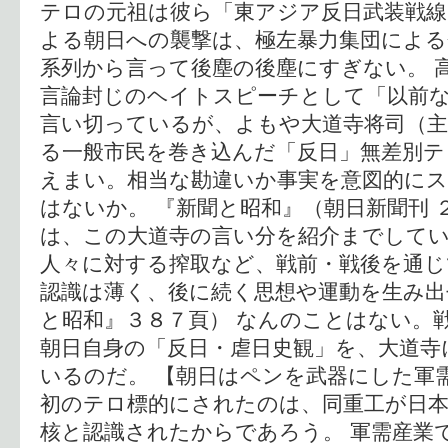
テロの元祖は彼ら「東アジア反日武装戦線
よる朝日への襲撃は、極左暴力集団によ
系列から言って後塵の後塵にすぎない。 
言論封じのヘイトスピーチとして「以前
言い切っているが、よもや大道寺将司（主
る一般市民を巻き込んだ「反日」無差別
えまい。相当な勘違いか事実を意図的に
はないか。 『新聞と昭和』（朝日新聞刊 
は、この大道寺の言い分を紹介までしてい
人々に対する搾取など、戦前・戦後を通
認識は薄く、後に続く思想や運動を生み出
と昭和』３８７頁） なんのことはない。
朝日自身の「反日・虐日史観」を、大道寺
いるのだ。 【朝日はペンを武器にした軍
初のテロ標的にされたのは、同重工が日
核と認識されたからであろう。 軍需産業