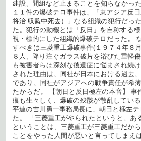
建設、間組など止まることを知らなかった
１１件の爆破テロ事件は、「東アジア反日
将治 収監中死去）」なる組織の犯行だっ
た。犯行の動機とは「反日」を自称する様
視・標的にした組織的爆破テロだった。 
すべきは三菱重工爆破事件(１９７４年８月
８人、降り注ぐガラス破片を浴びた重軽傷
も被害者らは深刻な後遺症に悩まされ続
された理由は、同社が日本における過去、
であり、同社がアジアへの戦争責任が希
たからだ。 【朝日と反日極左の本音】 事
痕も生々しく、爆破の残骸が散乱している
平連の吉川勇一事務局長に、朝日と極左テロ
た。 「三菱重工がやられたというと、あ
ということは、三菱重工が三菱重工だか
ことをやった人間が悪いと言ってしまえ