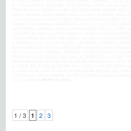
意
,
吉田清二
,
在日韓国人
,
売国
,
売国奴
,
大和魂
,
大東亜戦争
,
大量殺戮兵器でっち上げ
,
太平
晋三
,
安倍談話
,
定例街宣
,
対日歴史捏造
,
対米自立実行委員会
,
尖閣問題
,
尖閣諸島
,
屈服外
従軍慰安婦
,
忘れるな！長野聖火リレー暴乱９周年
,
性奴隷の使役者
,
性奴隷制度
,
慰安婦 
強制連行
,
慰安婦財団
,
戦争犯罪
,
戦争責任
,
戦後レジーム
,
戦後７０年首相談話
,
戦略的互恵
ったから４月２０日はサンゴ記念日
,
捏造事件
,
敗戦を総括できない日本人
,
敗戦国
,
日本ナ
日本民族
,
日本軍性奴隷制を裁く女性国際戦犯法廷
,
日米ガイドライン
,
日米同盟
,
日米同盟
日露平和条約締結
,
日露首脳会談
,
日韓合意
,
日韓合意 慰安婦財団
,
日韓合意と元慰安婦への
１０億円拠出
,
暴乱を働いたシナ人留学生に時効はない
,
有楽町マリオン前
,
朝日の捏造事件
る日本人の精神構造
,
朝鮮人売春婦
,
朝鮮人強制連行
,
本当は憲法より大切な「日米地位協定
忌
,
東京裁判
,
松井やより
,
檄！小異を捨て大同に 「日米地位協定」の全面改定を
,
歴代自民
野談話の白紙撤回を求める市民の会
,
河野談話白紙撤回
,
真の自主独立を目指す対米自立実
周年
,
祝！サンゴ記念日
,
神保町交差点
,
稲田防衛大臣
,
竹島問題
,
第45代大統領
,
米中は侵略
の包囲網
,
米中韓が結託する反日統一戦線
,
米国のシリア侵略糾弾
,
米国のリビア侵略
,
米国
米軍駐留経費の全額負担
,
精神の貧困
,
精神テロ
,
精神侵略
,
絶滅を免れた日本人
,
習近平
,
聖
前
,
自虐史観
,
英霊
,
虐日偽善に狂う朝日新聞
,
血税１００億円シナODA
,
街宣
,
街宣告知
,
街
れても踏まれても付いてゆきます下駄の雪
,
軍事支配
,
酒井信彦
,
鎮魂の祈りは絶へず幾夏も
人
,
長野聖火リレー
,
長門会談
,
隷属国家
,
靖国
,
韓国
,
領土問題
,
駐日米国大使
,
駐留経費負担
２プラス２
|
コメントは受け付けていません。
1 / 3
2
3
1