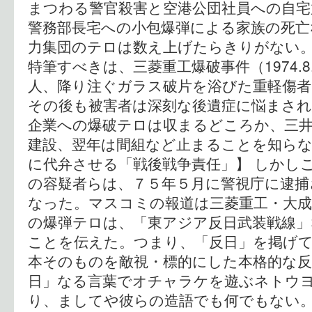
まつわる警官殺害と空港公団社員への自宅
警務部長宅への小包爆弾による家族の死亡
力集団のテロは数え上げたらきりがない。
特筆すべきは、三菱重工爆破事件（1974.8
人、降り注ぐガラス破片を浴びた重軽傷者
その後も被害者は深刻な後遺症に悩まされ
企業への爆破テロは収まるどころか、三井
建設、翌年は間組など止まることを知らな
に代弁させる「戦後戦争責任」】 しかし
の容疑者らは、７５年５月に警視庁に逮捕
なった。マスコミの報道は三菱重工・大成
の爆弾テロは、「東アジア反日武装戦線」
ことを伝えた。つまり、「反日」を掲げて
本そのものを敵視・標的にした本格的な反
日」なる言葉でオチャラケを遊ぶネトウ
り、ましてや彼らの造語でも何でもない