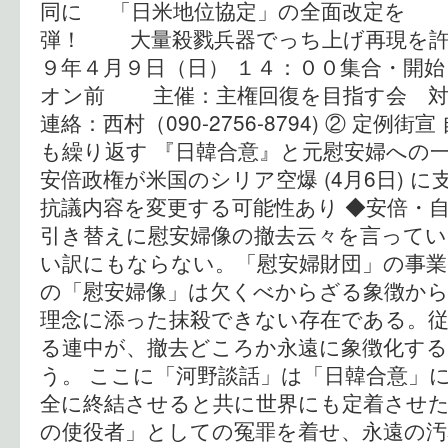
同に 「日米地位協定」の全面改定を 
弾！ 大量殺戮兵器でっち上げ再現を許
９年４月９日（日） １４：００集合・
オン前 主催：主権回復を目指す会
連絡：西村（090-2756-8794) ② 定例
も繰り返す 『日韓合意』と元慰安婦への
安倍政権が米国のシリア空爆 (4月6日
抗議内容を変更する可能性あり ◆安倍・
引き替えに慰安婦像の撤去云々を言って
い訳にもならない。「慰安婦財団」の事
の「慰安婦像」は欠くべからざる象徴から
理念に添った抹殺できない存在である。
る連中が、撤去どころか永遠に象徴化す
う。 ここに「河野談話」は「日韓合意」
全に終結させると共に世界にも定着させた
の使役者」としての冤罪を着せ、永遠の