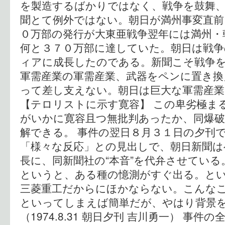
を製造するばかりではなく、戦争を鼓舞
聞とて例外ではない。朝日が満州事変直前（
０万部の発行が大東亜戦争翌年には満州・
何と３７０万部に達していた。朝日は戦
ィアに成長したのである。新聞こそ戦争
軍需産業の軍需産業、武器をペンに置き換
って差し支えない。朝日は巨大な軍需産
【テロリストに示す寛容】 この卑劣極ま
がいかに寛容且つ無批判あったか、同爆破
解できる。 事件の翌日８月３１日の夕刊
「様々な反応」との見出しで、朝日新聞は
長に、同新聞社の“本音”を代弁させている
というと、ある種の憶測がすぐ出る。と
三菱重工だからにほかならない。こんな
といってしまえば簡単だが、やはり背景
（1974.8.31 朝日夕刊 吉川勇一） 事