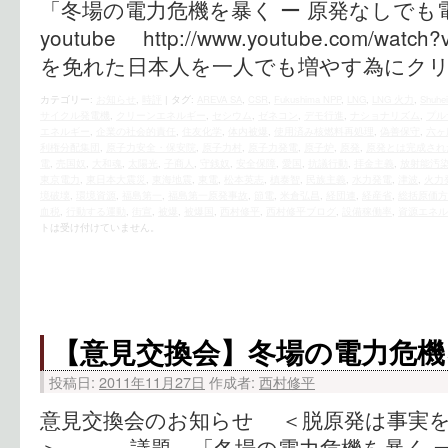
「冬場の電力危機を暴く ー 原発なしで
youtube http://www.youtube.com/wat
を免れた日本人を一人でも増やす為にク
カテゴリー:
お知らせ
,
時評
|
タグ:
AREVA SA
,
CSR
,
Fukushima NPP
,
LNG
,
LNG 火力
,
Shuhei
サイクル発電機
,
クリーンエネルギー
,
セシウム
,
ゼネコン
,
デモ行進
,
ナショナリズム
,
プル
エネルギー
,
企業の社会的責任
,
住友化学
,
体内被爆
,
使用済み核燃料再処理
,
偽善保守
,
六ヶ
利権分配集団
,
原子力安全・保安院
,
原子力村
,
原子力発電
,
原子炉
,
原発
,
原発とは完成され
電
,
売国奴
,
大和魂
,
太陽光
,
子商人
,
守銭奴
,
安全保障
,
愛国
,
抗議行動
,
拝金主義
,
放射能汚
東京電力
,
東日本大震災
,
東海地震
,
東電
,
松本英志
,
槙泰智
,
民族主義
,
水力発電
,
津波
,
火力
境破壊
,
環境資源
,
福島第一
,
福島第一原発事故
,
節電
,
米倉弘昌
,
経団連
,
経産省
,
総括原価方
血税
,
行動する運動
,
街宣
,
被爆
,
被爆国
,
西村修平
,
西村修平ブログ
,
設備稼働率
,
資源エネル
トは受け付けていません。
【意見交換会】冬場の電力危機
投稿日:
2011年11月27日
作成者:
西村修平
意見交換会のお知らせ ＜脱原発は事実
＞ 議題 「冬場の電力危機を暴く ー