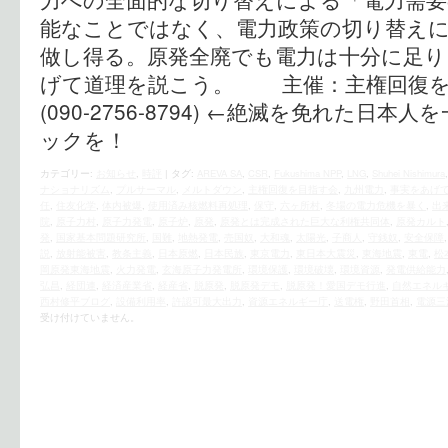
能なことではなく、電力政策の切り替えに
做し得る。原発全廃でも電力は十分に足り
げて道理を説こう。 主催：主権回復を
(090-2756-8794) ←絶滅を免れた日
ックを！
カテゴリー:
お知らせ
,
時評
|
タグ:
AREVA SA
,
CSR
,
Fukushima NPP
,
LNG
,
Shuhei Nishimura
ナショナリズム
,
プルサーマル
,
メルトダウン
,
主権回復を目指す会
,
九州電力
,
事実をあげ
任
,
住友化学
,
体内被爆
,
使用済み核燃料再処理
,
保守
,
六ヶ所村
,
冬場の電力危機を暴く
,
出
院
,
原子力村
,
原子力発電
,
原子炉
,
原発
,
原発とは完成された巨大な利権共同体
,
原発カルト
発
,
国家基本問題研究所
,
国難
,
地熱発電
,
売国奴
,
大和魂
,
太陽光
,
子商人
,
守銭奴
,
安全保障
説
,
放射能被害
,
教条主義
,
日本原燃
,
日本民族
,
東京電力
,
東日本大震災
,
東海地震
,
東電
,
松
岡原発東海地震
,
火力発電
,
玄海原子力発電所
,
環境保護
,
環境破壊
,
環境資源
,
発電供給能力
弘昌
,
経団連
,
経済産業省
,
経産省
,
脱原発
,
脱原発デモ
,
脱原発！愛国デモ行進
,
自然エネル
西村修平ブログ
,
設備利用率
,
許認可最大出力
,
資源エネルギー庁
,
送電権
,
野田首相
,
電源三
受け付けていません。