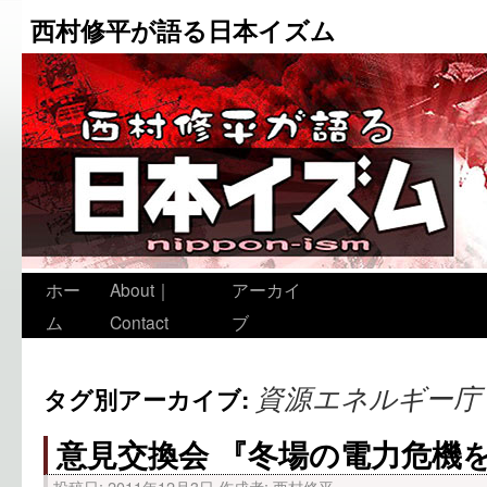
西村修平が語る日本イズム
ホー
About｜
アーカイ
ム
Contact
ブ
資源エネルギー庁
タグ別アーカイブ:
意見交換会 『冬場の電力危機
投稿日:
2011年12月3日
作成者:
西村修平