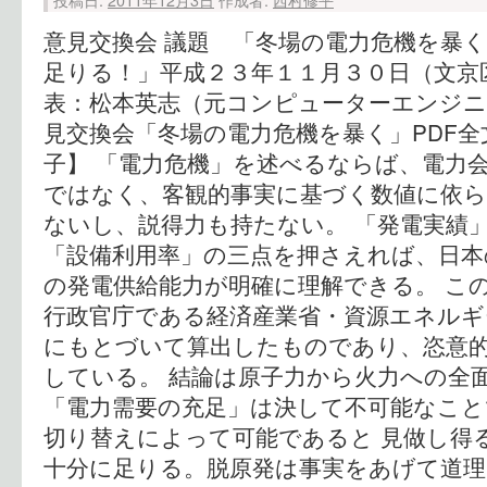
意見交換会 議題 「冬場の電力危機を暴く
足りる！」平成２３年１１月３０日（文京
表：松本英志（元コンピューターエンジ
見交換会「冬場の電力危機を暴く」PDF
子】 「電力危機」を述べるならば、電力
ではなく、客観的事実に基づく数値に依
ないし、説得力も持たない。 「発電実績
「設備利用率」の三点を押さえれば、日本
の発電供給能力が明確に理解できる。 こ
行政官庁である経済産業省・資源エネルギ
にもとづいて算出したものであり、恣意
している。 結論は原子力から火力への全
「電力需要の充足」は決して不可能なこと
切り替えによって可能であると 見做し得
十分に足りる。脱原発は事実をあげて道理