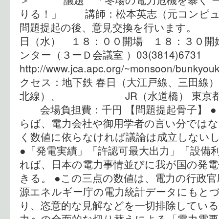
りる！」 講師：松本英志（元コンピュ
問題提起の後、意見交換を行います。
日（水） １８：００開場 １８：３０
ンター（３ーＤ会議室 ）03(3814)673
http://www.jca.apc.org/~monsoon/bunk
クセス：地下鉄 春日（大江戸線、三田線
北線）、 JR（水道橋） 東京都文京区
会場負担費：千円 【問題提起骨子】 ●
らば、電力会社や御用学者の言い分ではな
く数値に依らなければ議論は成立しない
●「発電実績」「許認可最大出力」「設備
れば、日本の電力事情並びに我が国の発電
きる。 ●この三点の数値は、電力の行政
源エネルギー庁の電力統計データにもと
り、恣意的な見解などを一切排除している
力への全面的な切り替えによる「電力需要