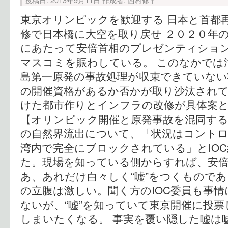
東京オリンピックを歓迎する 日本と首都
修で日本橋に大空を取り戻せ ２０２０年
にあたって安倍首相のプレゼンティショ
マスコミを賑わしている。 このなかでは
島第一原発の事故処理が収束できていな
の開催資格があるか否かが取り沙汰され
けた都市作りとインフラの改修が具体案
【オリンピック開催と原発事故を混同する
の自然界流出について、「状況はコント
湾内で完全にブロックされている」とIO
た。現場を知っている側からすれば、安
あ、あれだけ白々しく“嘘”をつくもので
の立腹は激しい。聞く方のIOC委員も事
ないが、“嘘”を知っていて東京開催に投
しまいたくなる。 事実を覆い隠した嘘は