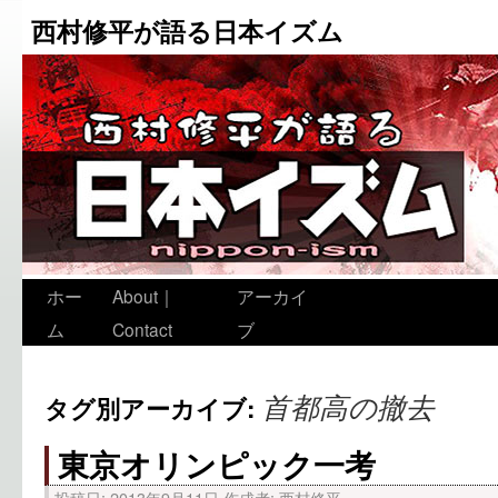
西村修平が語る日本イズム
ホー
About｜
アーカイ
ム
Contact
ブ
首都高の撤去
タグ別アーカイブ:
東京オリンピック一考
投稿日:
2013年9月11日
作成者:
西村修平