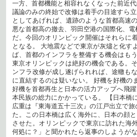
一方、首都機能と相容れなくなった前近代
議論のみの終始で改修は着手の目途すら
としてあげれば、遺跡のような首都高速
悪な首都高の撤去、羽田空港の国際化、電
だ。今回のオリンピック開催はそれらに
となる。 大地震などで東京が灰燼と化す
ば、首都のインフラを整備する機会はも
東京オリンピックは絶好の機会である。
ンフラ改修が成し遂げられれば、途轍も
に直結するのは疑いない。 好機を好機の
好機を首都再生と日本の活力アップへ飛
本民族の総力にかかっている。 【日本橋
広重は『東海道五十三次』の江戸出立で旅
た。この日本橋は広く海外に、日本の顔
させた。オリンピックで東京に訪れた海
何処に？」と聞かれたら返事のしようが