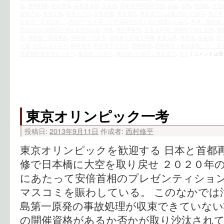
故
,
原発利権
,
原発推進
,
原発推進派
,
反原発
,
国家基本問題研究所
,
国益
,
国難
,
売国奴
,
大和
射能汚染
,
教条主義
,
日本イズム
,
日本原燃
,
東京電力
,
東京電力とは魔法使いの弟子
,
東日本
女史の「意見広告」
,
武士の一分を貫いた平沼赳夫先生とあの程度の小泉氏
,
死者、犠牲者
野談話の白紙撤回を求める市民の会
,
津波
,
海外再処理
,
災害は挙国一致体制で挑む戦争
,
燃
所
,
福島第一原発事故
,
福島第一汚染水
,
福島第１原発３号機
,
米倉弘昌
,
経団連
,
経産省
,
統
行進
,
自然エネルギー
,
西村修平
,
西村修平ブログ
,
西村眞悟
,
西村眞悟（参院議員）の 「原
廃棄物貯蔵管理センター
,
魔法使いの弟子
,
魔法使いの弟子と東京電力
,
ＧＥ
|
コメントは受
東京オリンピック一考
投稿日:
2013年9月11日
作成者:
西村修平
東京オリンピックを歓迎する 日本と首都
修で日本橋に大空を取り戻せ ２０２０年
にあたって安倍首相のプレゼンティショ
マスコミを賑わしている。 このなかでは
島第一原発の事故処理が収束できていな
の開催資格があるか否かが取り沙汰され