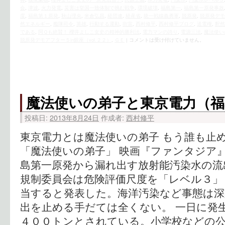
会
,
津波
,
火力発電
,
災害は挙国一致体制で挑む戦争
,
環境破壊
,
福島第一
,
福島第一原発事故
度
,
福島第１原発
,
秋山理央
,
米倉弘昌
,
経団連
,
経産省
,
統一戦線義勇軍
,
脱原発
,
脱原発デモ
然エネルギー
,
艦隊司令
,
英雄
,
行動する運動
,
街宣
,
西村修平
,
西村修平ブログ
,
送電権
,
釈然
である
,
阿Ｑも絶賛！ 櫻井よしこ女史の精神的勝利法
,
電力マンの誇り
,
電源三法
,
魔法使い
脱原発デモアフター５in銀座（vol.２２）
,
ＧＥ
|
コメントは受け付けていません。
魔法使いの弟子と東京電力（福
投稿日:
2013年8月24日
作成者:
西村修平
東京電力とは魔法使いの弟子 もう誰も止
「魔法使いの弟子」 映画『ファンタジア』(1
島第一原発から漏れ出す放射能汚染水の流
規制委員会は危険評価尺度を「レベル３」
当すると発表した。海洋汚染など事態は
出を止める手だては全くない。 一日に発
４００トンとされている。小学校などの