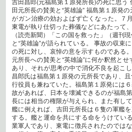
吉田昌郎(元福島第１原発所長)の死に思う
田元所長の賛美と“英雄論” 福島第１原発
がガン治療の効およばず亡くなった。７月
東電が執り仕切った葬儀などにあたって
（読売新聞）「この国を救った」（週刊現
と“英雄論”が語られている。 事故の収束
の死に対し、哀悼の意を示すものである
元所長への賛美と“英雄論”に何か釈然と
あり、それが思考の中で消化不良を起こし
昌郎氏は福島第１原発の元所長であり、且
行役員も兼ねていた。福島第１原発には６
故があれば、日本を壊滅できるのが福島第
長には相当の権限が与えられ、また有して
艦に例えれば、吉田元所長は６隻の軍艦を
する。艦と運命を共にする命をうけてい
業軍人であり、東電に徴兵されたのでは