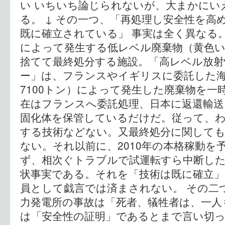
い いちいち論じられないが、大まかにい
る。 ↓ その一つ、「再処理し安全性を高
既に確立されている」 事実は全く異なる
によって発生する低レベル廃棄物（黄色
捨てて最終処分する施設。「高レベル放射
ー」は、フランスやイギリスに委託した
7100トン）によって発生した廃棄物を一
在はフランスへ委託処理、日本に返還輸
固化体を保管しているだけだ。従って、
する技術などない。又最終処分に関して
ない。それ以前に、2010年の本格稼動を
ず、相次ぐトラブルで試運転すら中断し
状事実である。それを「技術は既に確立
員として戯言では済まされない。 その二
力発電所の事故は「死者、犠牲者は、一人
は「安全性の証明」であるとまで言い切っ