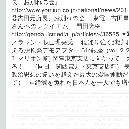
長、お別れの会』
http://www.yomiuri.co.jp/national/news/
③吉田元所長、お別れの会 東電・吉田昌郎
さんへのレクイエム 門田隆将
http://gendai.ismedia.jp/articles/
メラマン・秋山理央氏 ねばり強く継続
える脱原発デモアフター５in銀座（vol.２
町マリオン前) 関電東京支店に向かって
ろ！」 （同日、関西電力・東京支店前） 
政治思想の違いを越えた最大の愛国運動だ
て） ←絶滅を免れた日本人を一人でも増
カテゴリー:
時評
|
タグ:
AREVA SA
,
CSR
,
Fukushima Daiichi
,
Fukushima NPP
,
High-Level Rad
symphonique
,
Niopponism
,
Nuclear disaster
,
propaganda
,
RIO AKIYAMA
,
Shuhei Nishimura
,
TEP
The Sorcerer's Apprentice
,
Yamatodamashii
,
『警察官の手本』という不可解
,
アレバ社
,
アン
ベル３
,
三つの論点から原発を考える
,
世論
,
主権回復を目指す会
,
亡国
,
代替エネルギー
,
企
第１原発所長
,
六ヶ所村
,
利権分配集団
,
原子力村
,
原子力発電
,
原子炉
,
原発
,
原発とは完成
発
,
右から考える脱原発
,
右から考える脱原発ネットワーク
,
右デモ
,
吉田元所長、お別れの
という不可解－鉄道自殺は犯罪である－」
,
売国奴
,
大和魂
,
安全保障
,
想定外
,
愛国
,
抗議行
ム
,
日本原燃
,
東京電力
,
東京電力とは魔法使いの弟子
,
東日本大震災
,
東電
,
東電・吉田昌郎
将
,
核廃棄物
,
櫻井よしこ女史の「意見広告」
,
民族主義
,
水力発電
,
汚染水
,
汚染水レベル３