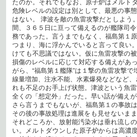
たのか。それでもなお、原子炉はメルト
危険レベルの設定は別として、最悪の事
はない。 津波を敵の魚雷攻撃だとしよう
間、３６５日に亘って備えるのが艦隊司令
務であった。言うまでもなく、福島第１
つまり、海に浮かんでいると言って良い
けても不思議ではない。仮に魚雷攻撃の
損傷のレベルに応じて対応する備えがあっ
がら、“福島第１艦隊”は１撃の魚雷攻撃で
線量増加、注水不能、水素爆発などなど、
れも不足のお手上げ状態。津波という魚雷
全くの「想定外」だった。早い話が備えが
さら言うまでもないが、福島第１の事故
その後の事故処理は進展をも見せないま
それどころか、放射能汚染水は垂れ流し
い。メルトダウンした原子炉からは高濃