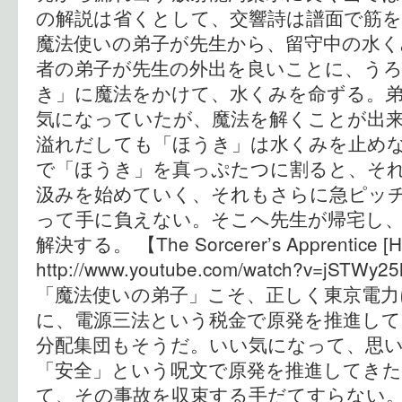
の解説は省くとして、交響詩は譜面で筋を
魔法使いの弟子が先生から、留守中の水
者の弟子が先生の外出を良いことに、う
き」に魔法をかけて、水くみを命ずる。
気になっていたが、魔法を解くことが出
溢れだしても「ほうき」は水くみを止めな
で「ほうき」を真っぷたつに割ると、そ
汲みを始めていく、それもさらに急ピッ
って手に負えない。そこへ先生が帰宅し
解決する。 【The Sorcerer’s Apprentice [H
http://www.youtube.com/watch?v=jS
「魔法使いの弟子」こそ、正しく東京電力
に、電源三法という税金で原発を推進して
分配集団もそうだ。いい気になって、思
「安全」という呪文で原発を推進してきた
て、その事故を収束する手だてすらない