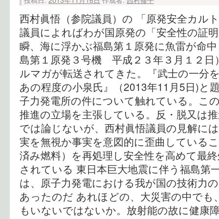
西村眞悟（参院議員）の 「原発安全カルト
議員によればわが国原発の「安全性の証明
瞬、海に浮かぶ福島第１原発に魚雷が命中
島第１原発３号機 平成２３年３月１２日
ルマガが転送されてきた。『武士の一分
あの程度の小泉氏』（2013年11月5日)
子力発電所の件について触れている。こ
推進の立場を主張している。反・脱又は
では論じないが、西村眞悟議員の見解には
実を無視か事実を意図的に歪曲しているこ
済み燃料）を再処理し安全性を高めて最終
されている 東日本巨大地震に伴う福島第
は、原子力発電における我が国の技術力の
あったのだ あれほどの、大災害の中でも
もいないではないか。放射能の故に健康