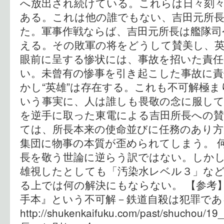
へ放出され続けている。これらは日々刻
ある。これは他の誰でもない、吉田元所
た。軍事作戦ならば、吉田元所長は艦隊司
える。その敗軍の将をどうして賛美し、英
眼前に呈する惨状には、事故を招いた責
い。未曾有の惨事を引き起こした事故に
かし“英雄”は存在する。これも不可解極ま
いう事実に、人は誰しも畏敬の念に服し
を逆手に取った東電による吉田所長への賛
ては、所長本来の使命並びに任務のあり方
集団に物事の本質が歪められてしまう。 
長を敬う世論に逆らう訳ではない。しか
雄視したとしても「汚染水レベル３」な
る上では何の解決にもならない。 【参考】
手本』という不可解－鉄道自殺は犯罪で
http://shukenkaifuku.com/past/shucho