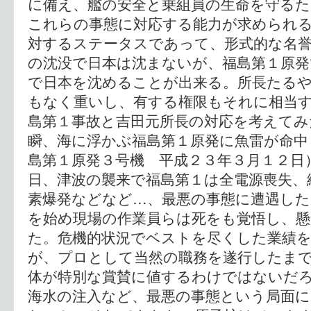
に備え、艦の安全と乗組員の生命を守るた
これらの事態に対応する能力が求められ
対するステータスであって、形式的な名
の沈没で日本は沈まないが、福島第１原発
で日本を沈めることが出来る。所長たる
もなく重いし、有する権限もそれに相当す
島第１事故と吉田元所長の対応を考えてみ
瞬、海に浮かぶ福島第１原発に魚雷が命中
島第１原発３号機 平成２３年３月１２日
日、津波の襲来で福島第１は全電源喪失、
素爆発などなど…、最悪の事態に遭遇した
を始め現場の作業員らは死をも覚悟し、懸
た。危機的状況でベストを尽くした業績
が、プロとして当然の職務を遂行したま
体が特別な賞賛に値するわけではないだ
海水の注入など、最悪の事態という局面