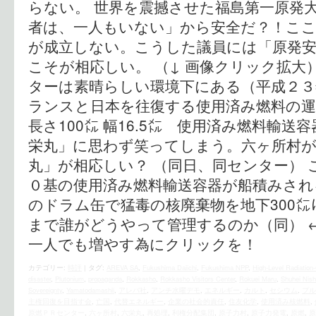
らない。 世界を震撼させた福島第一原発
者は、一人もいない」から安全だ？！こ
が成立しない。こうした議員には「原発
こそが相応しい。 （↓ 画像クリック拡大
ターは素晴らしい環境下にある（平成２３
ランスと日本を往復する使用済み燃料の運
長さ100㍍ 幅16.5㍍ 使用済み燃料輸送
栄丸」に思わず笑ってしまう。六ヶ所村
丸」が相応しい？ （同日、同センター）
０基の使用済み燃料輸送容器が船積みされ
のドラム缶で猛毒の核廃棄物を地下300㍍
まで誰がどうやって管理するのか（同） 
一人でも増やす為にクリックを！
カテゴリー:
時評
|
タグ:
AREVA SA
,
Fukushima Daiichi
,
Fukushima NPP
,
High-Level Radiation
disaster
,
Plutonium
,
propaganda
,
Rokkasho
,
Rokkasho Visitors Center
,
Rokuei Maru
,
Shuhei Nis
Sovereignty
,
Yamatodamashii
,
アレバ社
,
アンチ水曜デモ
,
エネルギー
,
カルト
,
セシウム
,
プル
主権回復を目指す会
,
亡国
,
代替エネルギー
,
企業の社会的責任
,
住友化学
,
使用済み核燃料
,
原燃ＰＲセンター
,
六ヶ所村
,
六栄丸
,
再処理
,
利権分配集団
,
原子力村
,
原子力発電
,
原燃
,
原