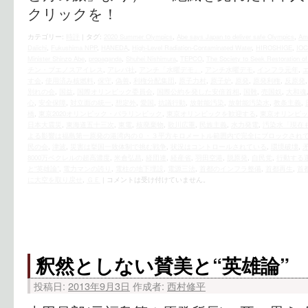
クリックを！
カテゴリー:
時評
|
タグ:
2020 Summer Olympics
,
Abe says Japan to deliver safe Olympics
,
Ami
Daiichi
,
Fukushima NPP
,
HANEDA
,
High-Level Radiation-Contaminated Water
,
HIROSHIGE
,
IOC
Minister Shinzo Abe
,
propaganda
,
Shuhei Nishimura
,
TEPCO
,
The Society to Seek Restoration of
チン・ブエノスアイレス
,
アレバ社
,
アンチ「水曜デモ」
,
アンチ水曜デモ
,
インフラ元年
,
す会
,
使用済み核燃料
,
保守
,
偽善
,
利権分配集団
,
原子力村
,
原子炉
,
原発
,
原発利権
,
反原発
別れの会
,
国益
,
国際オリンピック委員会
,
国際公約を発した安倍首相
,
国難
,
売国奴
,
大和魂
心
,
安全保障
,
対立面の統一
,
想定外
,
愛国
,
抗議行動
,
放射能汚染
,
放射能汚染水
,
教条主義
,
橋
,
東京2020オリンピック・パラリンピック
,
東京オリンピックを歓迎する
,
東京オリンピッ
日本大震災
,
東海道五十三次
,
東電
,
核廃棄物
,
歌川広重
,
民族主義
,
水力発電
,
汚染水「現在
よる影響は福島第一原発の港湾内の０・３平方キロメートル範囲内で完全にブロックされ
民の会
,
津波
,
災害は挙国一致体制で挑む戦争
,
状況はコントロールされている
,
環境破壊
,
8000万ベクレルの超高濃度
,
米倉弘昌
,
経団連
,
経産省
,
羽田空港
,
脱原発
,
自民党
,
行動する
と“英雄論”
,
電力マンの誇り
,
電柱の地下埋設
,
電源三法
,
首都のインフラ整備
,
首都再生
,
首
に大空を取り戻せ
,
ＧＥ
|
コメントは受け付けていません。
釈然としない賛美と“英雄論”
投稿日:
2013年9月3日
作成者:
西村修平