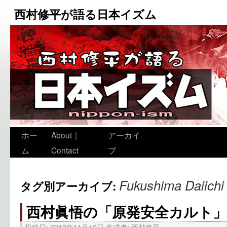
西村修平が語る日本イズム
ホー
About｜
アーカイ
ム
Contact
ブ
Fukushima Daiichi
タグ別アーカイブ:
西村眞悟の「原発安全カルト」
投稿日:
2013年11月16日
作成者:
西村修平