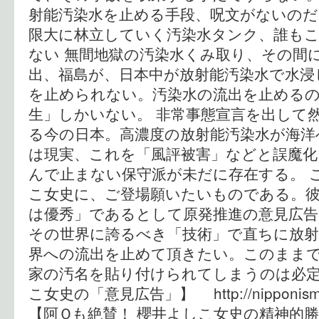
射能汚染水を止める手段、呪文がないのだ。
限大に林立していく汚染水タンク、誰も
ない 無間地獄の汚染水くみ取り、その間
出、福島が、日本中が放射能汚染水で水浸
を止められない。汚染水の流出を止める
生」しかいない。 非常事態宣言を出して
る今の日本。高濃度の放射能汚染水が海洋
は現実、これを「風評被害」などと誤魔化
んで止まない保守派が未だに存在する。 
こ女史に、ご登場願いたいものである。彼
は優秀」であるとして原発推進の意見広
その世界に誇るべき「技術」で直ちに放射
界への流出を止めて頂きたい。このまま
家の汚名を貼り付けられてしまうのは必定だ
こ女史の「意見広告」】 http://nipponism.ne
【阿Ｑも絶賛！ 櫻井よしこ女史の精神