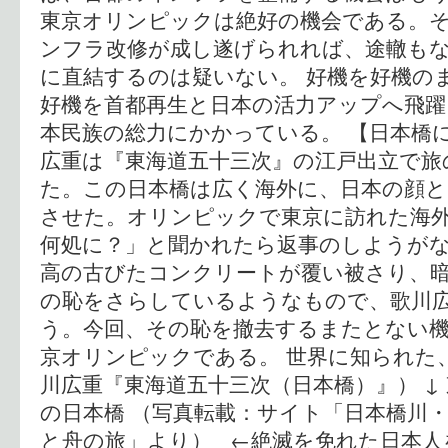
東京オリンピックは絶好の機会である。
ンフラ改修が成し遂げられれば、途轍も
に直結するのは疑いない。 好機を好機の
好機を首都再生と日本の活力アップへ飛
本民族の総力にかかっている。 【日本橋
広重は『東海道五十三次』の江戸出立で旅
た。この日本橋は広く海外に、日本の顔
させた。オリンピックで東京に訪れた海
何処に？」と聞かれたら返事のしようが
高の古びたコンクリートが覆い被さり、
の恥をさらしているようなもので、歌川
う。今回、その恥を撤去するまたとない
京オリンピックである。 世界に知られた
川広重『東海道五十三次（日本橋）』） ↓
の日本橋 （写真転載：サイト「日本橋川
と舟の旅」より） ←絶滅を免れた日本人