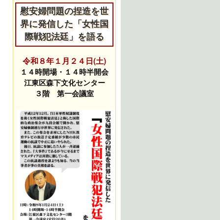
慰安婦問題の捏造を世
界に発信した「女性国
際戦犯法廷」を語る
令和８年１月２４日(土)
１４時開場・１４時半開会
江東区森下文化センター
３階 第一会議室