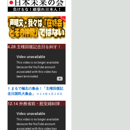
4.28 主権回復記念日を糾す！
↑ まるで極左の集会！「主権回復記
念日国民大集会」
Ｈ２４年４月２８日
12.14 外務省前・慰安婦糾弾