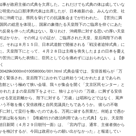
知事が政府主催の式典を欠席した。これだけでも式典の体は成していな
公明党の山口那津男代表は出席したが、日本維新の会、みんなの党、社
特に沖縄では、県民を挙げての抗議集会までが行われた。 【苦渋に満
 国民の総意を体現し、国家の象徴たる天皇陛下のご臨席を仰ぐにあた
の反発を伴った式典はない。取りわけ、沖縄県に対する思いの厚い天皇
何ばかりか。 その何よりの証が、ご臨席された天皇、皇后両陛下の表
だ。それは８月１５日、日本武道館で開催される「戦没者追悼式典」に
た。天皇陛下にとって、４月２８日は主権を喪失したままの日本を憂え
の苦渋に満ちた表情に、臣民として心を痛めずにはおられない。↓ 【参
葉なく
04/29/20130429k0000m010058000c/001.html 式典会場では、安倍首相らが「万
堅く緊張され、皇后陛下におかれては終始うつむかれたままであられ
念館という極めて狭い会場、我々が集会を開く「文京区民センター」と
俯かれたままの皇后陛下をよそに、独りよがりの「万歳」に興ずる安倍
合わせる至近距離から、陛下に対する「万歳」は唱和などではなく、罵声
いう不敬を働く安倍政権と自民党議員たちであろうか。 彼らの不敬
下に対して蛮行を働いたのである。万死に値する所業だ。何処まで愚か
守派は恥を知れ！ 【権威付けの政治利用であった式典】 なお、天皇陛
朝日新聞（４月２９日朝刊一面）は、「宮内庁は、通常、主催者側から
かを検討するが、今回は政府からの願い出がなかった」と報道してい