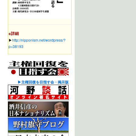
※詳細
▶︎
http://nipponism.net/wordpress/?
p=38193
▶主権回復を目指す会・掲示版