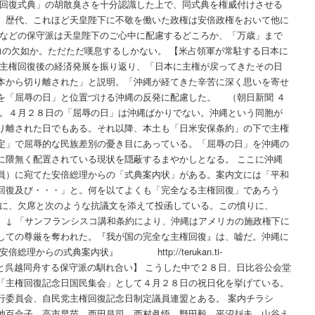
権回復式典」の胡散臭さを十分認識した上で、同式典を権威付けさせる
。歴代、これほど天皇陛下に不敬を働いた政権は安倍政権をおいて他に
桜などの保守派は天皇陛下のご心中に配慮するどころか、「万歳」まで
力の欠如か。ただただ嘆息するしかない。 【米占領軍が常駐する日本に
で主権回復後の経済発展を振り返り、「日本に主権が戻ってきたその日
本から切り離された」と説明。「沖縄が経てきた辛苦に深く思いを寄せ
を「屈辱の日」と位置づける沖縄の反発に配慮した。 （朝日新聞 ４
る。４月２８日の「屈辱の日」は沖縄ばかりでない。沖縄という同胞が
り離された日でもある。それ以降、本土も「日米安保条約」の下で主権
定」で屈辱的な民族差別の憂き目にあっている。「屈辱の日」を沖縄の
に隈無く配置されている現状を隠蔽するまやかしとなる。 ここに沖縄
員）に宛てた安倍総理からの「式典案内状」がある。案内文には「平和
回復及び・・・」と。何を以てよくも「完全なる主権回復」であろう
キに、欠席と次のような抗議文を添えて投函している。この憤りに、
。↓ 「サンフランシスコ講和条約により、沖縄はアメリカの施政権下に
しての尊厳を奪われた。『我が国の完全な主権回復』は、嘘だ。沖縄に
総理からの式典案内状』 http://terukan.ti-
【売国・媚中派と呉越同舟する保守派の馴れ合い】 こうした中で２８日、日比谷公会堂
「主権回復記念日国民集会」として４月２８日の祝日化を挙げている。
行委員会、自民党主権回復記念日制定議員連盟とある。 案内チラシ
池百合子、高市早苗、西田昌司、西村眞悟、野田毅、平沼赳夫、山谷え