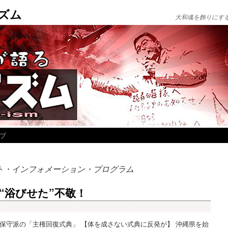
ズム
大和魂を飾りにす
ブ
ト・インフォメーション・プログラム
“浴びせた”不敬！
保守派の「主権回復式典」 【体を成さない式典に反発が】 沖縄県を始