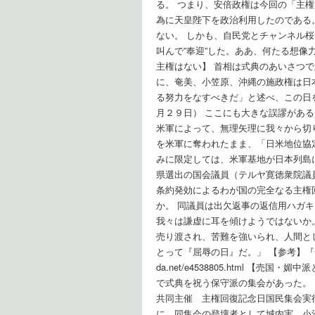
る。 つまり、安倍政権は今回の「主
為に天皇陛下を政治利用したのである
ない。 しかも、自民党とチャンネル
叫んで”奉迎”した。ああ、何たる想像
主権はない】 首相は式典のあいさつ
に、奄美、小笠原、沖縄の施政権は日
る努力をなすべきだ」と述べ、この日
月２９日） ここにも大きな誤謬があ
米軍によって、無理矢理に我々から切
を米軍に奪われたまま、「日米地位協
みに限定しては、米軍基地が日本列島
県選出の国会議員（テルヤ寛徳衆院議
条約発効によるわが国の完全なる主権
か。 同議員は出欠返事の返信用ハガ
我々は謙虚に耳を傾けようではないか
売り渡され、苦難を強いられ、人間と
とって『屈辱の日』だ。」 【参考】『安倍
da.net/e4538805.html 
で式典を祝う保守派の集会があった。
共同主催 主権回復記念日国民集会実
に、同集会の登壇者として城内実、小