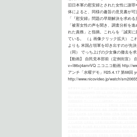
旧日本軍の慰安婦とされた女性に謝罪
体によると、同様の趣旨の意見書が可
「『慰安婦』問題の早期解決を求める
「被害女性の声を聞き、調査分析を進
れた責務」と指摘。これらを「誠実に
ている。 （↓ 画像クリック拡大） 
よりも 米国占領軍を叩き出すのが先決
（同） でっち上げの少女像の撤去を求
【動画】 自民党本部前（定例街宣） 自民党と保守
v=I86xj4amrVQ ニコニコ動画 http://
アンチ「水曜デモ」H25.4.17 第68回 youtu
http://www.nicovideo.jp/watch/sm206
カテゴリー:
時評
|
タグ:
B-29
,
Bombing of Tokyo
,
GHQ
,
HIROSH
Restoration of Sovereignty
,
TPP
,
U.S. military base
,
USA attack on
祝い
,
まやかし
,
アメリカの戦争犯罪に時効はない
,
アメリカ大
米国防副長官
,
サンフランシスコ講和条約
,
シナ人による日本侵
カーサー
,
ルーズベルト
,
レトリック
,
主権回復
,
主権回復を目指
保守
,
保守派の祝日法案を糾す
,
偽善
,
児島謙剛
,
公明党
,
利権分
記念日
,
在日米軍
,
在日米軍特権
,
売国奴
,
大和魂
,
大東亜戦争
,
天
日米安保
,
尖閣諸島
,
屈辱の日
,
思考停止
,
愛国
,
憲法改正
,
戦勝国
リズム研究所
,
日本独立
,
日本軍の性奴隷制度を裁く女性国際戦
約
,
朝鮮戦争
,
本土復帰
,
東京大空襲
,
梁光烈国防相
,
植民地支配
,
米軍基地
,
河野談話の白紙撤回を求める市民の会
,
海兵隊
,
社会
立
,
米国占領軍
,
米国大使館
,
米軍基地
,
米軍機事故
,
精神侵略
,
絶