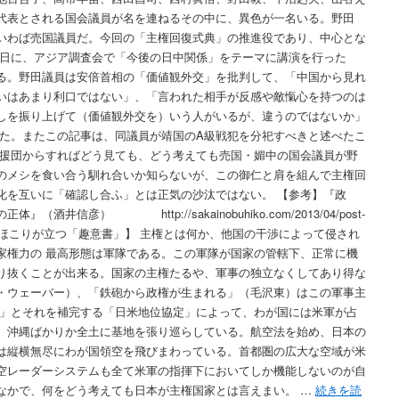
代表とされる国会議員が名を連ねるその中に、異色が一名いる。野田
いわば売国議員だ。今回の「主権回復式典」の推進役であり、中心とな
５日に、アジア調査会で「今後の日中関係」をテーマに講演を行った
る。野田議員は安倍首相の「価値観外交」を批判して、「中国から見れ
いはあまり利口ではない」、「言われた相手が反感や敵愾心を持つのは
しを振り上げて（価値観外交を）いう人がいるが、違うのではないか」
った。またこの記事は、同議員が靖国のA級戦犯を分祀すべきと述べたこ
応援団からすればどう見ても、どう考えても売国・媚中の国会議員が野
のメシを食い合う馴れ合いか知らないが、この御仁と肩を組んで主権回
化を互いに「確認し合ふ」とは正気の沙汰ではない。 【参考】『政
井信彦） http://sakainobuhiko.com/2013/04/post-
叩けばほこりが立つ「趣意書」】 主権とは何か、他国の干渉によって侵され
家権力の 最高形態は軍隊である。この軍隊が国家の管轄下、正常に機
り抜くことが出来る。国家の主権たるや、軍事の独立なくしてあり得な
・ウェーバー）、「鉄砲から政権が生まれる」（毛沢東）はこの軍事主
約」とそれを補完する「日米地位協定」によって、わが国には米軍が占
、沖縄ばかりか全土に基地を張り巡らしている。航空法を始め、日本の
は縦横無尽にわが国領空を飛びまわっている。首都圏の広大な空域が米
空レーダーシステムも全て米軍の指揮下においてしか機能しないのが自
なかで、何をどう考えても日本が主権国家とは言えまい。 …
続きを読