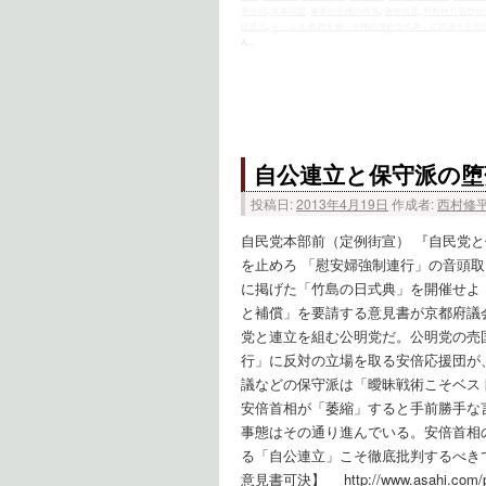
事占領
,
軍事同盟
,
軍事的主権の喪失
,
酒井信彦
,
野村秋介思想研
倍晋三
,
４・２８ 政府主催「主権回復祈念式典」に抗議する国
ん。
自公連立と保守派の堕
投稿日:
2013年4月19日
作成者:
西村修
自民党本部前（定例街宣） 『自民党
を止めろ 「慰安婦強制連行」の音頭
に掲げた「竹島の日式典」を開催せよ！
と補償」を要請する意見書が京都府議
党と連立を組む公明党だ。公明党の売
行」に反対の立場を取る安倍応援団が
議などの保守派は「曖昧戦術こそベス
安倍首相が「萎縮」すると手前勝手な
事態はその通り進んでいる。安倍首相
る「自公連立」こそ徹底批判するべき
意見書可決】 http://www.asahi.com/