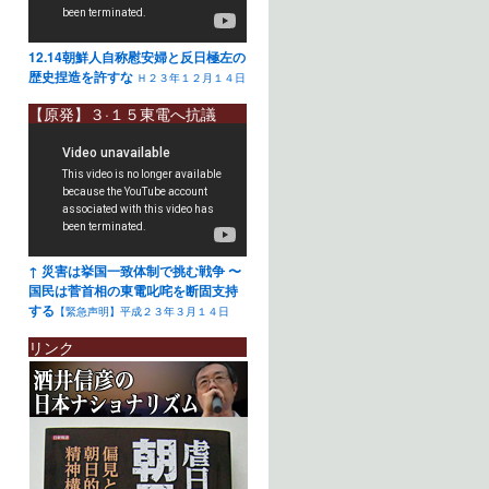
12.14朝鮮人自称慰安婦と反日極左の
歴史捏造を許すな
Ｈ２３年１２月１４日
【原発】３·１５東電へ抗議
↑ 災害は挙国一致体制で挑む戦争 〜
国民は菅首相の東電叱咤を断固支持
する
【緊急声明】平成２３年３月１４日
リンク