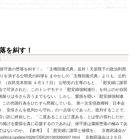
究会
,
針谷大輔
,
隷属国家
,
靖国
,
領土問題
,
領有権
,
駐留アメリカ合衆国軍
,
１２回も「河野談話」の踏襲を明言した安
民集会
,
４月２８日
,
４月２８日は「国恥」記念日か、主権回復「祈念日」が相応しい
|
コメントは受け付けていませ
落を糾す！
平
と保守派の堕落を糾す！』 「主権回復式典」反対！天皇陛下の政治利用
取りを演ずる公明党の糾弾を まやかしの「主権回復式典」よりも、公約
 （自民党本部前 ４月１７日） 公明党の主導のもと、「慰安婦に謝罪
会で可決された。このトンデモナイ「慰安婦強制連行」を叫ぶのが自民
国振りは今さら言うまでもない。しかし、愛国を唱い「慰安婦強制連
、この売国行為をひたすら黙殺している。 第一次安倍政権時、日本会
ト、安倍さんを批判から守れ」の一点張りであった。批判することで、
言い訳に終始した。「二度あることは三度ある」とは世の習わしだが、
の掲げる愛国を真に応援するのであれば、保守派は腐敗堕落の極みであ
ではないのか。 【参考】 【「慰安婦に謝罪と補償を」 京都府議会が
politics/update/0326/OSK201303260037.html 京都府議会は２６日、