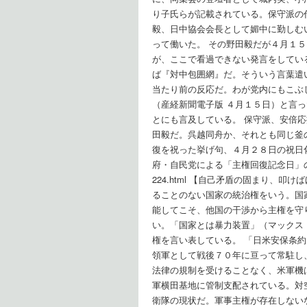
り子氏らが記載されている。保守派の
毅、日中協会会長として媚中に勤しむ
って働いた。 その野田毅だが４月１
が、ここで看過できない発言をしてい
ば『対中包囲網』だ。そういう言葉遣
当たり前の反応だ。わが党内にもこぶ
（産経新聞電子版 ４月１５日）と言
とにも言及している。 保守派、安倍
田毅だ。呉越同舟か、それとも同じ釜
復を祝った挙げ句、４月２８日の祝日
府・自民党による「主権回復記念日」の正体』（酒
224.html 【自己矛盾の固まり、
ることのない国家の統治権をいう。国
能してこそ、他国の干渉から主権を守
い。「国家とは暴力装置」（マックス
権を言い表している。 「日米安保条
領軍として戦後７０年に亘って常駐し
法律の規制を受けることなく、米軍機
軍横田基地に管制支配されている。対
衛隊の現状だ。軍事主権が存在しない