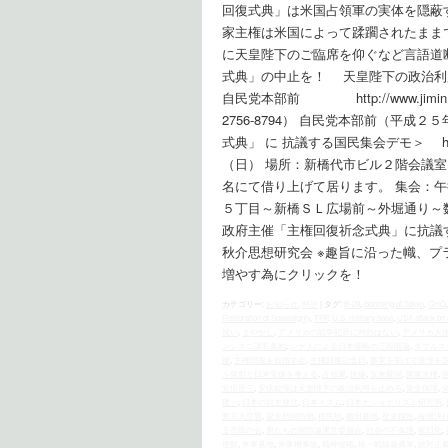
回復式典」は米国占領軍の実体を隠蔽
家主権は米国によって蹂躙されたまま
に天皇陛下のご臨席を仰ぐなど言語道
式典」の中止を！ 天皇陛下の政治利
自民党本部前 http://www.jimin.
2756-8794） 自民党本部前（平
式典」 に 抗議する国民集会デモ＞ http://w
（日） 場所：新橋代市ビル２階会
名にて借り上げて居ります。 集会：午
５丁目～新橋ＳＬ広場前～外堀通り～
政府主催「主権回復祈念式典」に抗議す
秋介思想研究会 ※趣旨に沿った幟、プ
増やす為にクリックを！
カテゴリー:
お知らせ
,
時評
|
タグ:
B-29
,
Bombing of Tokyo
,
GHQ
Restoration of Sovereignty
,
TPP
,
U.S. military base
,
USA attack on
祝い
,
まやかし
,
アメリカの戦争犯罪に時効はない
,
アメリカ大
ンシスコ講和条約
,
シナ人による日本侵略の三段階論
,
ダブルス
復
,
主権回復を目指す会
,
主権回復記念日
,
事実を挙げて道理を
ル発射と日米安保を考える
,
占領軍
,
原爆
,
反米愛国
,
国家主権
,
安倍晋三
,
安倍総理は天皇陛下の政治利用を止めろ
,
安全保障
,
建一
,
日本の自主独立
,
日本イズム
,
日本ナショナリズム研究所
,
東京大空襲
,
梁光烈国防相
,
植民地
,
横田基地
,
歴史捏造
,
毎週決
る市民の会
,
男たちの国防論運営委員会
,
社会の不条理
,
祝日化
,
使館
,
米軍基地
,
米軍機事故
,
精神侵略
,
統一戦線義勇軍
,
絶対正義