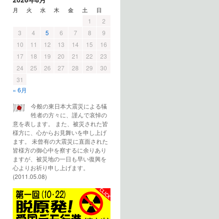
月
火
水
木
金
土
日
1
2
3
4
5
6
7
8
9
10
11
12
13
14
15
16
17
18
19
20
21
22
23
24
25
26
27
28
29
30
31
« 6月
今般の東日本大震災による犠
牲者の方々に、謹んで哀悼の
意を表します。 また、被災された皆
様方に、心からお見舞いを申し上げ
ます。 未曾有の大震災に直面された
皆様方の御心中を察するに余りあり
ますが、被災地の一日も早い復興を
心よりお祈り申し上げます。
(2011.05.08)