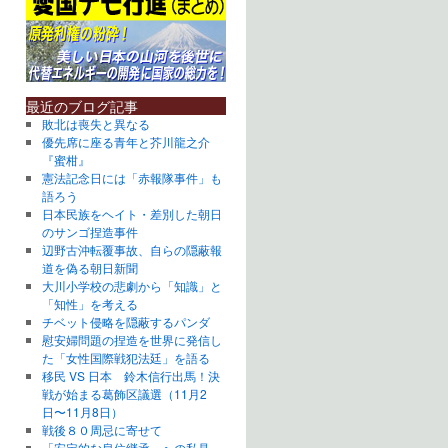
最近のブログ記事
敗北は喪失と異なる
優先席に座る青年と芥川龍之介
『蜜柑』
憲法記念日には「赤報隊事件」も
語ろう
日本民族をヘイト・差別した朝日
のサンゴ捏造事件
辺野古沖転覆事故、自らの隠蔽報
道を偽る朝日新聞
大川小学校の悲劇から「知識」と
「知性」を考える
チベット侵略を隠蔽するパンダ
慰安婦問題の捏造を世界に発信し
た「女性国際戦犯法廷」を語る
移民 VS 日本 鈴木信行出馬！決
戦が始まる葛飾区議選（11月2
日〜11月8日）
戦後８０周忌に寄せて
「安定的な皇位継承」への私見