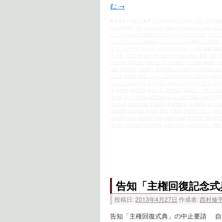
む
→
カテゴリー:
時評
|
タグ:
B-29
,
Bombing of Tokyo
,
GHQ
,
HIROSH
of Sovereignty
,
TPP
,
U.S. military base
,
USA attack on Japan
,
USF
し
,
アメリカの戦争犯罪に時効はない
,
アメリカ大使館
,
アンチ
サンフランシスコ講和条約
,
シナ人による日本侵略の三段階論
,
ダ
,
マッカーサー
,
ルーズベルト
,
レイシズム
,
一水会
,
万歳
,
主権
舌
,
井尻
,
井尻千男
,
保守
,
保守派の祝日法案を糾す
,
偽善
,
児島
,
士舘大学
,
国家主権
,
国恥記念日
,
国民集会
,
在日米軍
,
城内実
,
売
援団
,
安倍政権
,
安倍晋三
,
安倍総理は天皇陛下の政治利用を止
記念館
,
戦勝国
,
戦後レジーム
,
戦没者追悼式典
,
抗議行動
,
拓殖
ショナリズム研究所
,
日米同盟を信奉する保守の奇っ怪！
,
日米
地
,
横断幕
,
横田基地
,
橋本久美
,
歴史捏造
,
毎週決行！韓国大使
民の会
,
男たちの国防論運営委員会
,
白人至上主義
,
社会の不条
国占領軍
,
米国大使館
,
米軍基地
,
米軍機事故
,
精神侵略
,
統一戦
議員連盟
,
自虐史観
,
自衛隊
,
英霊
,
菅義偉
,
西村修平ブログ
,
西村
行
,
長谷川光良
,
隷属国家
,
靖国
,
韓国大使館
,
領土問題
,
領有権
,
念式典」に抗議する国民集会
,
４月２８日
,
４月２８日は「国恥
告知「主権回復記念式
投稿日:
2013年4月27日
作成者:
西村修
告知「主権回復式典」の中止要請 自