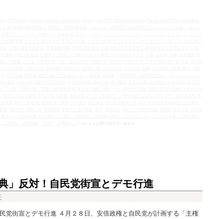
IMA
,
NAGASAKI
,
Okinawa
,
Operation Tomodachi
,
Osprey
,
patriotism
,
Shuhei Nishimura
,
The Society to Seek Restoration
J
,
V-22
,
WGIP
,
World War II
,
WW2
,
「主権回復式典」の中止を！天皇陛下の政治利用は許されない！
,
お祝い
,
まやか
「水曜デモ」
,
アンチ「水曜デモ」行動会議
,
ウォー・ギルト・インフォメーション・プログラム
,
オスプレイ
,
カルト
,
シナ侵略主義
,
ダブルスタンダード
,
チャンネル桜
,
トモダチ作戦
,
ナショナリズム
,
ナショナル・フロント
,
プロパガン
回復
,
主権回復を目指す会
,
主権回復式典
,
主権回復記念日
,
主権回復記念日国民集会
,
事実を挙げて道理を説く
,
二枚
児島謙剛
,
利権分配集団
,
創価学会公明党
,
北朝鮮のミサイル発射と日米安保を考える
,
半旗
,
占領軍
,
原爆
,
反米愛国
,
国
国奴
,
大和魂
,
大悲会
,
大東亜戦争
,
天皇、皇后両陛下
,
天皇陛下
,
天皇陛下の政治利用
,
太平洋戦争
,
媚中派
,
安保
,
安倍応
めろ
,
安全保障
,
小池百合子
,
尖閣諸島
,
屈辱の日
,
山口祐二郎
,
山谷えり子
,
平沼赳夫
,
式典
,
式典反対
,
志村薫
,
愛国
,
憲政
大学
,
排外主義
,
敗戦国
,
教条主義
,
文京区民センター
,
新右翼
,
新藤建一
,
日中関係
,
日本の自主独立
,
日本イズム
,
日本ナ
地位協定
,
日米安保
,
日米安全保障条約
,
日米行政協定
,
木村三浩
,
本土復帰
,
東京大空襲
,
松田晃平
,
梁光烈国防相
,
植民
館へアンチ「水曜デモ」
,
民族主義
,
民族差別
,
水島総
,
沖縄
,
沖縄ノート
,
沖縄米軍基地
,
河野談話の白紙撤回を求める市
理
,
祝日化
,
祝日法案化
,
竹島の日
,
笠哲哉
,
第６８回 アンチ「水曜デモ」
,
米中は同じ穴のムジナ
,
米中二重隷属体制
,
米
線義勇軍
,
絶対正義GHQ
,
維新政党・新風
,
自主独立
,
自公連立
,
自公連立政権の怪
,
自民党
,
自民党主権回復記念日制定
眞悟
,
西田昌司
,
軍事占領
,
軍事同盟
,
軍事的主権の喪失
,
酒井
,
酒井信彦
,
野村秋介思想研究会
,
野田毅
,
針谷大輔
,
鈴木信
駐留アメリカ合衆国軍
,
高市早苗
,
１２回も「河野談話」の踏襲を明言した安倍晋三
,
４・２８ 政府主催「主権回復祈
」記念日か、主権回復「祈念日」が相応しい
|
コメントは受け付けていません。
典」反対！自民党街宣とデモ行進
平
民党街宣とデモ行進 ４月２８日、安倍政権と自民党が計画する「主権