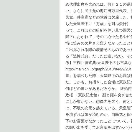
め代理出席を含めれば、何と２１の県
い。さらに民主党の海江田万里代表、
民党、共産党などの党首は欠席した。
ちた天皇陛下に「万歳」を叫ぶ蛮行】
って、これほどの紛糾を伴い且つ国民
陛下におかれて、そのご心中たるや如
情に笑みの欠片さえ窺えなかったこと
ご出席される際の表情そのものであっ
る「追悼式典」だったに違いない。そ
考】主権回復式典:天皇陛下のお言
http://mainichi.jp/graph/2013/
歳」を唱和した際、天皇陛下のお顔は
た。しかも、お招きした会場は憲政記
何ほどの違いがあるだろうか。 終始
政権 （憲政記念館） 顔と顔を突き
にしか響かない。想像力を欠く、何と
は、不敬の次元を越えている。天皇陛
を演ずれば気が済むのか、自民党と保
下のお言葉がなかったことについて、
の願い出を受けてお言葉を出すかどう