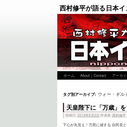
西村修平が語る日本イ
ホーム
About｜Contact
アーカイ
ウォー・ギル
タグ別アーカイブ:
天皇陛下に「万歳」を
投稿日:
2013年5月2日
作成者:
西村修平
下心が丸見え！万死に値する 自民党と