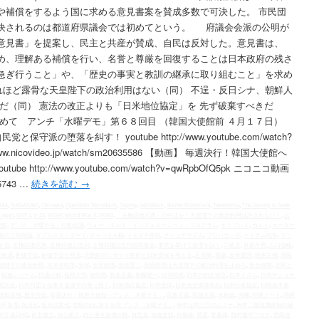
や補償をするよう国に求める意見書案を賛成多数で可決した。 市民団
決されるのは都道府県議会では初めてという。 府議会会派の公明が
意見書」を提案し、民主と共産が賛成、自民は反対した。意見書は、
め、理解ある補償を行い、名誉と尊厳を回復することは日本政府の残さ
急ぎ行うこと」や、「歴史の事実と教訓の継承に取り組むこと」を求め
これほど露骨な天皇陛下の政治利用はない（同） 不逞・反日シナ、朝鮮人
だ（同） 憲法の改正よりも「日米地位協定」を 先ず破棄すべきだ
めて アンチ「水曜デモ」第６８回目 （韓国大使館前 ４月１７日）
派の堕落を糾す！ youtube http://www.youtube.com/watch?
www.nicovideo.jp/watch/sm20635586 【動画】 毎週決行！韓国大使館へ
be http://www.youtube.com/watch?v=qwRpbOfQ5pk ニコニコ動画
55743 …
続きを読む
→
IMA
,
NAGASAKI
,
Okinawa
,
Operation Tomodachi
,
Osprey
,
patriotism
,
Shuhei Nishimura
,
Takeshima
,
The Society to Seek
 Japan
,
USFJ
,
V-22
,
WGIP
,
World War II
,
WW2
,
「主権回復式典」の中止を！天皇陛下の政治利用は許されない！
,
お
使館
,
アンチ「水曜デモ」行動会議
,
ウォー・ギルト・インフォメーション・プログラム
,
オスプレイ
,
カルト
,
カーター
略の三段階論
,
ダブルスタンダード
,
チャンネル桜
,
トモダチ作戦
,
ナショナリズム
,
プロパガンダ
,
ベトナム戦争
,
マッ
す会
,
主権回復式典
,
主権回復記念日
,
主権回復記念日国民集会
,
事実を挙げて道理を説く
,
二枚舌
,
井尻千男
,
人口侵略
,
配集団
,
創価学会
,
創価学会公明党
,
北朝鮮のミサイル発射と日米安保を考える
,
占領軍
,
原爆
,
反米愛国
,
国家主権
,
国恥
皇陛下の政治利用
,
太平洋戦争
,
安保
,
安倍政権
,
安倍晋三
,
安倍総理は天皇陛下の政治利用を止めろ
,
安全保障
,
尖閣と
,
戦後レジーム
,
抗議行動
,
拓殖大学
,
敗戦国
,
教条主義
,
新藤建一
,
日中関係
,
日本の自主独立
,
日本イズム
,
日本ナショナ
犯法廷
,
日米同盟を信奉する保守の奇っ怪！
,
日米地位協定
,
日米安保
,
日米安全保障条約
,
日米行政協定
,
日韓基本条
横田基地
,
歴史捏造
,
毎週決行！韓国大使館へアンチ「水曜デモ」
,
民族主義
,
民族左翼
,
水島総
,
沖縄
,
沖縄ノート
,
沖縄
の不条理
,
祝日化
,
祝日法案化
,
竹島の日
,
第６８回 アンチ「水曜デモ」
,
米中は同じ穴のムジナ
,
米中二重隷属体制の確
対正義GHQ
,
自主独立
,
自公連立
,
自公連立政権の怪
,
自民党
,
自虐史観
,
自衛隊
,
英霊
,
菅義偉
,
西村修平ブログ
,
西田昌