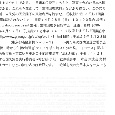
するまやかしである。「日米地位協定」のもと、軍事を含めた日本の国
である。これらを放置して「主権回復式典」などあり得ない。この式典
断、自民党の天皇陛下の政治利用を許すな。 ①抗議街宣 ＜「主権回復
用は許されない！＞ 日時：４月２８日（日） １０：００集合 場所：
jp/aboutus/access/ 主催：主権回復を目指す会 連絡：西村（090-
成２５年４月１７日） ②抗議デモと集会 ＜４・２８ 政府主催「主権回復記念
ww.giyuugun.jp/sb/log/eid1148.html 日時：平成２５年４月２８日
議室 (東京都港区新橋５－８－３) ※男たちの国防論運営委員会
後１時から午後2時過ぎ デモ：午後２時３０分出発。 ［コース］新橋
数寄屋橋～東京駅八重洲口手前駐車場前（流れ解散） 主催：４・２８
る国民集会実行委員会 ※呼び掛け 統一戦線義勇軍 一水会 大悲会 野村
ラカードなどの持ち込みは歓迎です。 ←絶滅を免れた日本人を一人でも
,
HIROSHIMA
,
NAGASAKI
,
Okinawa
,
Operation Tomodachi
,
Osprey
,
patriotism
,
Shuhei Nishimura
,
The Society to Seek
 Japan
,
USFJ
,
V-22
,
WGIP
,
World War II
,
WW2
,
「主権回復式典」の中止を！天皇陛下の政治利用は許されない！
,
お
使館
,
アンチ「水曜デモ」行動会議
,
ウォー・ギルト・インフォメーション・プログラム
,
オスプレイ
,
カルト
,
サンフラ
タンダード
,
チャンネル桜
,
トモダチ作戦
,
ナショナリズム
,
プロパガンダ
,
マッカーサー
,
ルーズベルト
,
一水会
,
主権回
説く
,
二枚舌
,
井尻千男
,
保守
,
保守派の祝日法案を糾す
,
偽善
,
児島謙剛
,
利権分配集団
,
創価学会公明党
,
北朝鮮のミサイ
国恥記念日
,
国民集会
,
在日米軍
,
売国奴
,
大和魂
,
大悲会
,
大東亜戦争
,
天皇陛下の政治利用
,
太平洋戦争
,
安保
,
安倍政権
,
尖閣諸島
,
屈辱の日
,
山口祐二郎
,
式典
,
愛国
,
戦勝国
,
戦後レジーム
,
抗議行動
,
拓殖大学
,
敗戦国
,
教条主義
,
新右翼
,
新藤
日米同盟を信奉する保守の奇っ怪！
,
日米地位協定
,
日米安保
,
日米安全保障条約
,
日米行政協定
,
木村三浩
,
本土復帰
,
行！韓国大使館へアンチ「水曜デモ」
,
民族主義
,
水島総
,
沖縄
,
沖縄ノート
,
沖縄米軍基地
,
河野談話の白紙撤回を求め
祝日法案化
,
竹島の日
,
第６８回 アンチ「水曜デモ」
,
米中は同じ穴のムジナ
,
米中二重隷属体制
,
米国占領軍
,
米国大
GHQ
,
自主独立
,
自公連立
,
自公連立政権の怪
,
自民党
,
自虐史観
,
自衛隊
,
英霊
,
菅義偉
,
西村修平ブログ
,
西田昌司
,
軍