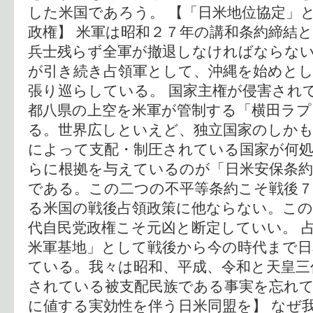
した米国であろう。 【「日米地位協定」
政権】 米軍は昭和２７年の講和条約締結
兵士残らず全軍が撤退しなければならな
が引き続き占領軍として、沖縄を始めと
張り巡らしている。 国家主権が侵害され
都八県の上空を米軍が管制する「横田ラ
る。世界広しといえど、独立国家のしかも
によって支配・制圧されている国家が何処
らに根拠を与えているのが「日米安保条約
である。この二つの不平等条約こそ戦後７
る米国の戦後占領政策に他ならない。この
代自民党政権こそ元凶と断定していい。 
米軍基地」として戦後から今の時代まで日
ている。我々は昭和、平成、令和と天皇三
されている被支配民族である事実を忘れて
に値する実効性を伴う日米同盟を】 なぜ