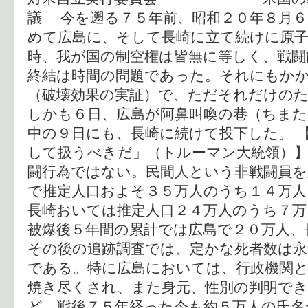
議 今を遡る７５年前、昭和２０年８月６
めて広島に、そして長崎に立て続けに原子
時、我が国の制空権は皆無に等しく、戦闘
終結は時間の問題であった。それにもか
（破壊効果の実証）で、ただそれだけの
しかも６日、広島が阿鼻叫喚の巷（ちま
中の９日にも、長崎に続けて投下した。 
して扱うべきだ」（トルーマン大統領）】
闘行為ではない。民間人という非戦闘員を
で推定人口およそ３５万人のうち１４万人
長崎おいては推定人口２４万人のうち７万
被爆後５年間の累計では広島で２０万人、
その後の追跡調査では、定かな死者数は
である。特に広島においては、行政機関と
焼き尽くされ、また身元、性別の判明で
ど、戦後７５年経った今も約５万人の氏名