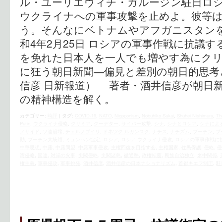
ル・ユーリエヴィチ・ガルージン駐日ロ
ウクライナへの軍事攻撃を止めよ。彼等
う。そんなにベトナムやアフガニスタンを
和4年2月25日 ロシアの軍事作戦に抗議す
を免れた日本人を一人でも増やす為にクリッ
に狂う朝日新聞―偏見と差別の朝日的思考
信彦 日新報道） 著者・酒井信彦が朝日
の精神構造を解く。
カテゴリー:
時評
|
タグ:
COVID-19
,
NATO
,
Niopponism
,
Nobuhiko Sakai
,
Shuhei Nishimura
,
Th
Putin
,
ウクライナ侵略
,
クリミア
,
クーデター
,
サイバー攻撃
,
シナ
,
シナとロシア
,
シナによ
ノサイド
,
ソ連崩壊
,
チェルノブイリ
,
ドネツク ルガンスク
,
ナチス
,
ナチズム
,
プーチン
,
プ
動
,
プーチン大統領
,
ミュンヘン協定
,
ロシア
,
ロシア ウクライナ侵攻
,
ロシアの軍事作戦に
中華思想
,
中露
,
中露同盟
,
中露軍事侵攻
,
主権回復を目指す会
,
主権国家
,
住民保護
,
侵略
,
侵
湾侵略
,
国連
,
対岸の火事
,
尖閣侵略
,
尖閣諸島
,
徹通塾
,
政権転覆
,
民族自治独立
,
米中関係
,
権主義
,
軍事侵攻
,
軍事挑発
,
酒井信彦
,
酒井信彦の日本ナショナリズム
,
首都キエフ制圧
,
駐