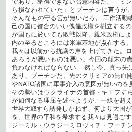
であり、納得できない合意内容だ。「ミ
ら損なわれていた」とプーチンは言うが
そんなもの守る筈が無いだろ。 工作活動
己の国に都合のいい傀儡政権を樹立する
が国もに於いても敗戦以降、親米政権によ
内の至るところには米軍基地が点在する
我々は以前から抗議の声を上げてきた。
あろうが悪いものは悪い。今回の顛末の
負わなければならない。 然し今、真っ先
あり、プーチンだ。先のクリミアの無血
やNATO諸国に軍事介入の意図が無いの
その勢いはウクライナの首都・キエフす
が如何なる理屈を述べようが、一線を超え
世界大戦すら誘発しかねず、何より大国
を、世界の平和を希求する我々は見過ごす
ジーミル・ウラジーミロヴィチ・プーチ