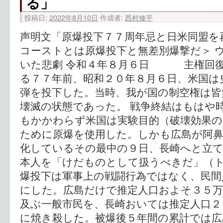
る」
投稿日:
2022年8月10日
作成者:
西村修平
声明文「原爆投下７７周年忌と日米同盟を
コーストとは原爆投下と無差別爆撃だ＞ 
いた悲劇 令和４年８月６日 主権回
る７７年前、昭和２０年８月６日、米国は
弾を投下した。当時、我が国の制空権は皆
壊滅の状態であった。 戦争終結はもはや
もかかわらず米国は実験目的（破壊効果
ために原爆を使用した。しかも広島が阿
化しているその最中の９日、長崎へと立て
本人を「けだものとして扱うべきだ」（ト
爆投下は軍事上の戦闘行為ではなく、民間
にした。広島だけで推定人口およそ３５
及ぶ一般市民を、長崎おいては推定人口２
に焼き殺した。被爆後５年間の累計では広