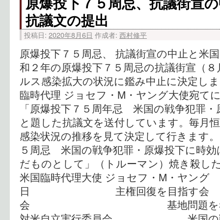
原爆投下７５周忌、抗議街宣の
抗議文の提出
投稿日:
2020年8月6日
作成者:
西村修平
原爆投下７５周忌、 抗議街宣の中止と米国
和２年の原爆投下７５周忌の抗議街宣（８
ルス感染拡大の状況に鑑み中止に決定しま
臨時代理 ジョセフ・M・ヤング大使宛て
「原爆投下７５周年忌 米国の戦争犯罪・
と題した抗議文を送付しています。毎月恒
感染状況の推移を見て決定して行きます。 
５周忌 米国の戦争犯罪・原爆投下に時効
だものとして」（トルーマン）焼き殺した
米国臨時代理大使 ジョセフ・M・ヤング 
日 主権回復を目指
会 基地問題を考える
対米自立実行委員会 米国の戦争