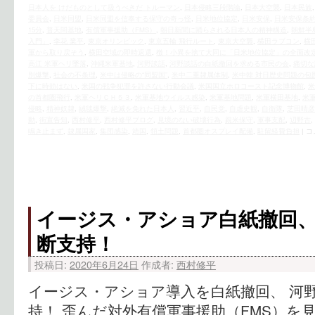
日本人を けだものとして扱うべきだ トルーマン
,
日本侵略三段階論
,
日本大空襲
,
日本民族
委員会
,
日米同盟
,
日米同盟を信奉する保守の奇っ怪
,
日米地位協定
,
日米安保
,
日米安保条
15分
,
普天間基地
,
有償軍事援助（FMS）
,
朝日新聞に踊らされる日本人の精神構造
,
朝鮮半
入門」
,
李花 業平
,
東京オリンピック
,
東京五輪 飛行ルート
,
東京大空襲
,
横田ラプコン
,
横
軍から取り戻そう
,
横田空域の即時返還
,
檄！小異を捨て大同に「日米地位協定」の全面改
高江 米軍ヘリ墜落
,
沖縄米軍基地
,
河野談話
,
河野談話の白紙撤回を求める市民の会
,
痛切な
別爆撃
,
社会の不条理
,
米中は侵略の“同盟国”
,
米中二重隷属体制
,
米中韓 対日歴史問題の包
下に時効はない
,
米国の戦争犯罪を許さない行動会議
,
米国国立ホロコースト記念博物館
,
米
の首都圏飛行
,
米軍ヘリＣＨ５３
,
米軍基地ウイルス感染
,
米軍基地問題
,
米軍横田基地
,
米
侵略
,
精神奴隷
,
絨毯爆撃
,
絶滅を免れた日本人
,
習近平
,
自民党
,
自虐史観
,
自衛隊
,
芝田晴彦
動
,
街宣告知
,
西村修平
,
西村修平ブログ
,
見境のない破壊行為
,
親米保守
,
軍事支配
,
辺野古
,
鳴き止まず
,
隷属国家
,
集団感染
,
靖国
,
領土問題
,
首都圏オスプレイ配備
,
駐留経費負担
|
コ
イージス・アショア白紙撤回
断支持！
投稿日:
2020年6月24日
作成者:
西村修平
イージス・アショア導入を白紙撤回、 河
持！ 歪んだ対外有償軍事援助（FMS）を