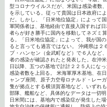
型コロナウイルスだが、米国は感染者数、
を示している。従って貴国は日本政府によ
だ。しかし、「日米地位協定」によって国
軍関係者は、基地経由で直接入国すれば日
者らが好き勝手に国内を移動してネズミ
る。「日米地位協定」によって、我が国の
ると言っても過言ではない。 沖縄県は２
プ・ハンセン（金武町など）で６人など、
者の感染が確認されたと発表した。在沖米
日以降、五つの基地で計計２２５人になっ
感染者数を上回る。 米海軍厚木基地、在
ャンプ座間、原子力空母ロナルド・レーガ
隻が拠点とする横須賀基地など、いずれも
部隊、艦船など、具体的なデータは一切
日米間には、基地内で感染症が発生した場
地方自治体の保健所に通報し、防疫上の協