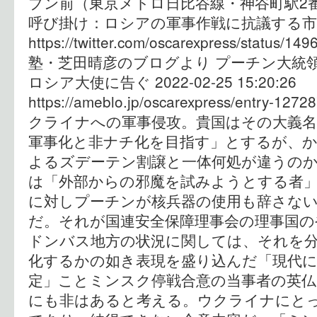
ブン前（東京メトロ日比谷線・神谷町駅
呼び掛け：ロシアの軍事作戦に抗議する
https://twitter.com/oscarexpress/status
塾・芝田晴彦のブログより プーチン大統
ロシア大使に告ぐ 2022-02-25 15:20:26
https://ameblo.jp/oscarexpress/entry-
クライナへの軍事侵攻。貴国はその大義
軍事化と非ナチ化を目指す」とするが、
よるズデーテン割譲と一体何処が違うの
は「外部からの邪魔を試みようとする者」
に対しプーチンが核兵器の使用も辞さな
だ。それが国連安全保障理事会の理事国の
ドンバス地方の状況に関しては、それを
化するかの如き表現を盛り込んだ「現代
定」ことミンスク停戦合意の当事者の英仏
にも非はあると考える。ウクライナにと