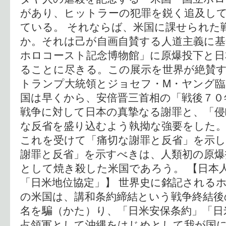
があり、ヒットラーの犯罪を鋭く追及し
ている。 それならば、米国に課せられた
か。それは己が自画自賛する人道主義に基
ホロコースト記念博物館」に原爆投下と日
ることに尽きる。この展示を世界が絶賛
トランプ大統領とジョセフ・M・ヤング臨
国は早くから、安倍晋三首相の「戦後７０
戦争に対して日本の真摯なる謝罪と、「侵
な反省を盛り込むよう執拗な強要をした。
これを受けて「痛切な謝罪と反省」を示
謝罪と反省」を示すべきは、人類初の原爆
として焼き殺した米国であろう。 【日本人
「日米地位協定」】 世界史に銘記される
の米国は、講和条約締結という戦争終結後
名を騙（かた）り、「日米安保条約」「日
占領軍として沖縄をはじめとして我が国