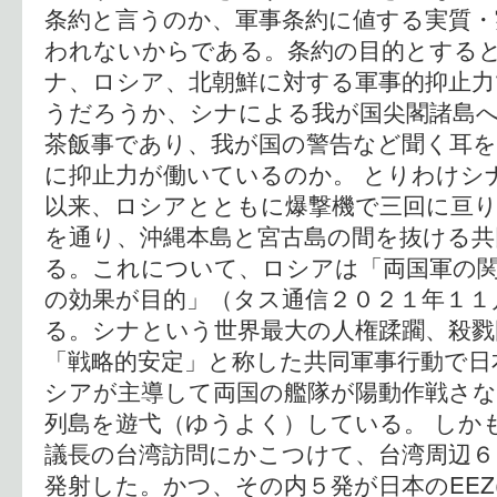
条約と言うのか、軍事条約に値する実質・
われないからである。条約の目的とすると
ナ、ロシア、北朝鮮に対する軍事的抑止
うだろうか、シナによる我が国尖閣諸島
茶飯事であり、我が国の警告など聞く耳
に抑止力が働いているのか。 とりわけシ
以来、ロシアとともに爆撃機で三回に亘
を通り、沖縄本島と宮古島の間を抜ける共
る。これについて、ロシアは「両国軍の
の効果が目的」（タス通信２０２１年１１
る。シナという世界最大の人権蹂躙、殺戮
「戦略的安定」と称した共同軍事行動で日
シアが主導して両国の艦隊が陽動作戦さな
列島を遊弋（ゆうよく）している。 しか
議長の台湾訪問にかこつけて、台湾周辺
発射した。かつ、その内５発が日本のEEZ