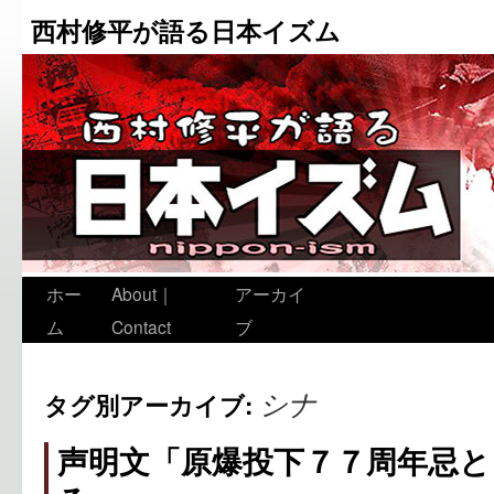
西村修平が語る日本イズム
ホー
About｜
アーカイ
ム
Contact
ブ
シナ
タグ別アーカイブ:
声明文「原爆投下７７周年忌と