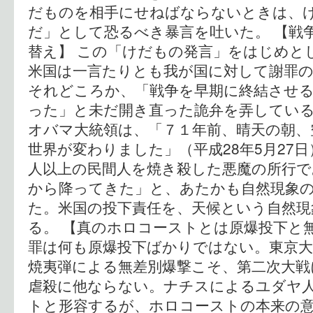
だものを相手にせねばならないときは、
だ」として恐るべき暴言を吐いた。 【戦
替え】 この「けだもの発言」をはじめと
米国は一言たりとも我が国に対して謝罪
それどころか、「戦争を早期に終結させ
った」と未だ開き直った詭弁を弄している
オバマ大統領は、「７１年前、晴天の朝、
世界が変わりました」（平成28年5月27
人以上の民間人を焼き殺した悪魔の所行で
から降ってきた」と、あたかも自然現象
た。米国の投下責任を、天候という自然
る。 【真のホロコーストとは原爆投下と
罪は何も原爆投下ばかりではない。東京
焼夷弾による無差別爆撃こそ、第二次大戦
虐殺に他ならない。ナチスによるユダヤ
トと形容するが、ホロコーストの本来の