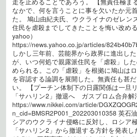
走を止めることであろう。 【無責任極ま
なかで、何を言うことに事を欠いたか元
た。 鳩山由紀夫氏、ウクライナのゼレン
住民を虐殺までしてきたことを悔い改める
yahoo）
https://news.yahoo.co.jp/articles/824b4
しかし三年前、芸能界から政界に進出した
が、いつ何処で親露派住民を「虐殺」した
められる。この「虐殺」を根拠に鳩山は
を容認する論調を展開した。無責任も甚だ
い。 【プーチン体制下の日露関係は一旦
「サハリン2」撤退へ ガスプロム合弁解消
https://www.nikkei.com/article/DGXZQ
n_cid=BMSR2P001_20220301035
シアのウクライナ侵略に反対し、ロシア
「サハリン2」から撤退する方針を発表し