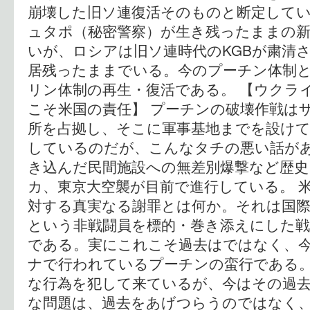
崩壊した旧ソ連復活そのものと断定してい
ュタポ（秘密警察）が生き残ったままの
いが、ロシアは旧ソ連時代のKGBが粛清
居残ったままでいる。今のプーチン体制と
リン体制の再生・復活である。 【ウクラ
こそ米国の責任】 プーチンの破壊作戦は
所を占拠し、そこに軍事基地までを設け
しているのだが、こんなタチの悪い話が
き込んだ民間施設への無差別爆撃など歴
カ、東京大空襲が目前で進行している。 
対する真実なる謝罪とは何か。それは国際
という非戦闘員を標的・巻き添えにした
である。実にこれこそ過去はではなく、
ナで行われているプーチンの蛮行である。
な行為を犯して来ているが、今はその過
な問題は、過去をあげつらうのではなく