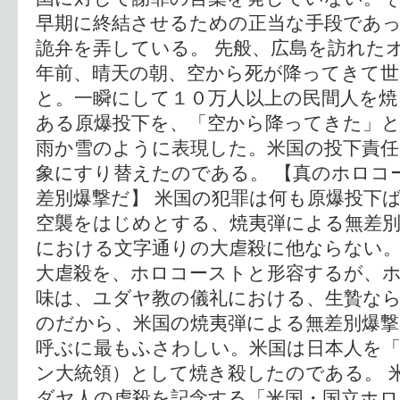
早期に終結させるための正当な手段であ
詭弁を弄している。 先般、広島を訪れた
年前、晴天の朝、空から死が降ってきて
と。一瞬にして１０万人以上の民間人を焼
ある原爆投下を、「空から降ってきた」
雨か雪のように表現した。米国の投下責任
象にすり替えたのである。 【真のホロコ
差別爆撃だ】 米国の犯罪は何も原爆投下
空襲をはじめとする、焼夷弾による無差別
における文字通りの大虐殺に他ならない
大虐殺を、ホロコーストと形容するが、
味は、ユダヤ教の儀礼における、生贄な
のだから、米国の焼夷弾による無差別爆
呼ぶに最もふさわしい。米国は日本人を
ン大統領）として焼き殺したのである。 
ダヤ人の虐殺を記念する「米国・国立ホロ