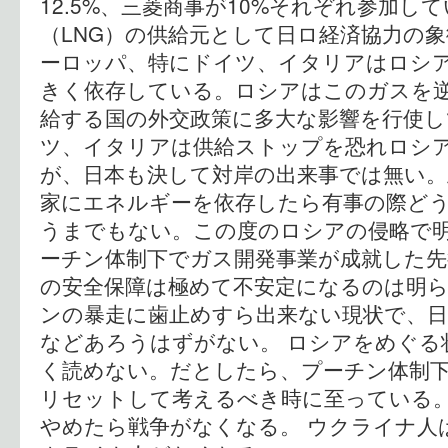
12.5%、三菱商事が10%それぞれ参加し
（LNG）の供給元として日ロ経済協力の象
ーロッパ、特にドイツ、イタリアはロシ
きく依存している。ロシアはこのガスを
給する国の外交政策に多大な影響を行使し
ツ、イタリアは供給ストップを恐れロシ
が、日本も決して対岸の出来事では無い。
家にエネルギーを依存したら有事の際ど
うまでもない。この度のロシアの侵略で明
ーチン体制下でガス開発事業が成就した先
の安全保障は極めて不安定になるのは明
ンの暴走に歯止めすら出来ない現状で、日
などあろうはずがない。 ロシアをめぐる
く読めない。だとしたら、プーチン体制
リセットして考えるべき時に至っている。
やめたら戦争がなくなる。 ウクライナ人