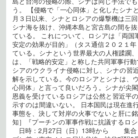
島と台湾の侵略の際、シナは同じ手法で
う。 【侵略で「一心同体」と化したシナと
月３日以来、シナとロシアの爆撃機は三回
シナ海を抜け、沖縄本島と宮古島の間を抜
ている。 これについて、ロシアは「両国
安定の効果が目的」（タス通信２０２１年
ている。シナという世界最大の人権蹂躙、
は、「戦略的安定」と称した共同軍事行動
シアのウクライナ侵略に対し、シナの習
解を示している。今のロシアとシナは、
心同体」と言って良いだろう。シナが尖閣
恩義を受けているロシアは公然と習近平
示すのは間違いない。 日本国民は現在進
事態を、決して対岸の火事でないと肝に銘
知］『プーチンの軍事作戦に抗議するロシ
日時：2月27日（日）13時から 集合