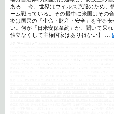
ある。 今、世界はウイルス克服のため、
ーム戦っている。その最中に米国はその
疫は国民の「生命・財産・安全」を守る安
い。何が「日米安保条約」か、聞いて呆れ
独立なくして主権国家はあり得ない】 …
カテゴリー:
時評
|
タグ:
Andrew Bacevich
,
Carl von Clausewitz
,
Coronavirus disease 2019
,
CO
Japan Okinawa
,
Donald Trump
,
FMS
,
HIROSHIMA
,
Holocaust
,
Joseph M. Young
,
Kono Statemen
Sakai
,
Osprey
,
Shuhei Nishimura
,
The International Military Tribunal for the Far East
,
The Society 
Security Treaty
,
TOKYO 2020
,
U.S. military base
,
U.S.–Japan Status of Forces Agreement
,
Unite
Kriege
,
WHO
,
WW2
,
Yokota Air Base
,
Yokota RAPCON
,
YP体制
,
「日米地位協定」の全面改定
やまれぬ 大和魂
,
アウシュビッツ
,
アウシュヴィッツ
,
イージス・アショア
,
ウイルス感染を
オスプレイ
,
オスプレイ首都圏に配備
,
オバマ大統領 広島 「７１年前、晴天の朝、空から
広島演説
,
オランダ・ハーグ
,
キャンプ・ハンセン
,
クラウゼヴィッチ「戦争論」
,
サンフラ
シナ侵略主義
,
ジョセフ・M・ヤング駐日米国臨時代理大使
,
トランプ大統領
,
トランプ政権
統領
,
トルーマン大統領 けだものを相手にせねばならないときは、けだものとして扱うべ
アメリカン
,
プロパガンダ
,
ホロコースト
,
ポツダム宣言
,
ヤルタ会談
,
レコンキスタ
,
一水会
す会
,
主権国家
,
事実をあげて道理を説く
,
事実を挙げて道理を説く
,
令和２年８月６日
,
侵
道
,
偏見と差別の朝日的思考と精神構造
,
偽善
,
全憂会
,
利害調整集団
,
利権分配集団
,
北朝鮮
爆の日
,
原爆投下７５周忌
,
国交省と外務省は日米合同委員会の会議情報を公開せよ！
,
国民
章５１条 自衛権行使
,
国難
,
在日米軍
,
在日米軍基地問題
,
基地問題を考える愛国者連絡会
,
倍晋三
,
安倍首相
,
安倍首相 戦後７０年談話
,
安全保障
,
定例街頭演説会
,
対米従属
,
対米自
都圏（米軍横田基地）に配備されるオスプレイ
,
山口祐二郎
,
山王ホテル
,
広島 長崎
,
広島長
問題
,
憂国我道会
,
戦後レジーム
,
戦後７５年
,
抗議文
,
抗議街宣
,
敗戦を総括できない日本人