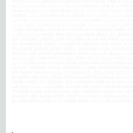
VAWW-NETジャパン
,
Vladimir Putin
,
Vom Kriege
,
WW2
,
Yokota RAPCON
,
YP体制
,
かくすれば
魂
,
アウシュビッツ
,
アウシュヴィッツ
,
ウクライナの核放棄が招いた悲劇
,
オバマ大統領 
界が変わりました」
,
オバマ大統領 広島演説
,
オランダ・ハーグ
,
クラウゼヴィッチ「戦争
の軍事侵攻
,
シナによる日本侵略三段階
,
シナ侵略主義
,
トルーマン大統領
,
トルーマン大統
のとして扱うべきだ
,
ニュー山王ホテル
,
バイデン
,
バイデン大統領
,
バイ・アメリカン
,
プ
ト
,
ポツダム宣言
,
ヤルタ会談
,
ロシアのウクライナ侵略
,
ワシントン・タイムズ
,
三ヶ国声明1
平和連合
,
世界思想出版社
,
世界日報
,
中共
,
中国
,
中国共産党
,
中露軍事同盟
,
主権回復
,
主権
く
,
令和４年８月６日
,
侵略国家
,
侵略性の根本にある中華思想
,
侵略戦争
,
保守
,
偏向報道
,
集団
,
利権分配集団
,
北朝鮮問題
,
占領軍
,
原子力発電所占拠
,
原爆
,
原爆 非戦闘員３５万人
弾圧
,
国益
,
国連安保理
,
国連憲章５１条 自衛権行使
,
国際勝共連合
,
国難
,
在日米軍
,
在日米
襲
,
太平洋戦争
,
安倍元首相
,
安倍政権
,
安倍晋三
,
安倍首相 戦後７０年談話
,
安全保障
,
家庭
国民の公正と信義
,
広島 長崎
,
広島長崎原爆投下
,
従属外交
,
復活した旧ソ連のスターリン体
後レジーム
,
抗議文
,
敗戦を総括できない日本人
,
敗戦国
,
新型コロナウイルス
,
日本ナショ
ーマン
,
日本侵略三段階論
,
日本国憲法
,
日本民族
,
日本軍性奴隷制を裁く女性国際戦犯法廷
守の奇っ怪
,
日米地位協定
,
日米安保
,
日米安保条約
,
旧ソ連復活
,
昭和20年8月6日午前8時15
構造
,
朝鮮半島
,
本当は憲法より大切な「日米地位協定入門」
,
東アジアの安定と世界の平和
炎
,
民族精神
,
沖縄米軍基地
,
河野談話
,
河野談話の白紙撤回を求める市民の会
,
真のホロコ
中は侵略の“同盟国”
,
米中二重隷属体制
,
米中韓 対日歴史問題の包囲網
,
米中韓が結託する反
の傘
,
米国国立ホロコースト記念博物館
,
米国大使館
,
米軍へリ事故
,
米軍基地問題
,
米軍横
隷
,
絨毯爆撃
,
統一教会
,
絶滅を免れた日本人
,
習近平
,
自国民の保護
,
自国領土の保全
,
自民
血税
,
行動する運動
,
街宣告知
,
西村修平
,
西村修平ブログ
,
見境のない破壊行為
,
親米保守
,
絶へず幾夏も靖國神社に蝉鳴き止まず
,
隷属国家
,
集団感染
,
靖国
,
領土問題
,
駐留経費負担
|