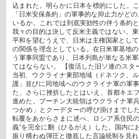
込まれた。明らかに日本を標的にした。
「日米安保条約」の軍事的な抑止力がどの
いるか。これでは到底実効性の伴う条約
我々の目的は決して反米主義ではない。
平和を望むうえで、日米は主権国家として
の関係を理念としている。在日米軍基地の
う軍事同盟であり、日本列島が単なる米軍
てはならない。 【復活した旧ソ連のスタ
当初、ウクライナ東部地域（ドネツク、
護」並びに同地域へのウクライナ軍の軍
た、さらに挫折したとはいえ、首都キエ
進めた。プーチン大統領はウクライナ軍
つかめ」とクーデターの呼び掛けまでし
転覆をあからさまに述べ、ロシア系住民の
義”を完全に翻（ひるがえ）した。国内に
振り構わぬ弾圧と徹底した言論統制を見