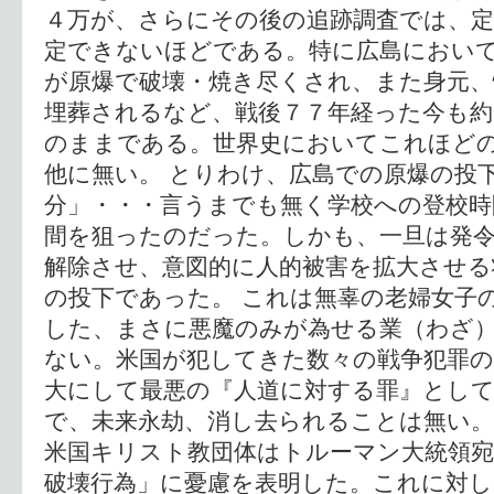
４万が、さらにその後の追跡調査では、定
定できないほどである。特に広島におい
が原爆で破壊・焼き尽くされ、また身元
埋葬されるなど、戦後７７年経った今も約
のままである。世界史においてこれほど
他に無い。 とりわけ、広島での原爆の投
分」・・・言うまでも無く学校への登校時
間を狙ったのだった。しかも、一旦は発
解除させ、意図的に人的被害を拡大させる
の投下であった。 これは無辜の老婦女子
した、まさに悪魔のみが為せる業（わざ
ない。米国が犯してきた数々の戦争犯罪
大にして最悪の『人道に対する罪』とし
で、未来永劫、消し去られることは無い。
米国キリスト教団体はトルーマン大統領
破壊行為」に憂慮を表明した。これに対し