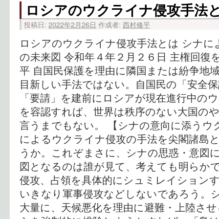
ロシアのウクライナ侵攻手法
投稿日:
2022年2月26日
作成者:
西村修平
ロシアのウクライナ侵攻手法とは シナに
の未来図 令和年４年２月２６日 主権回復
平 自国民保護を理由に隣国または紛争地
目新しい手法ではない。自国民の「安全保
「要請」を建前にロシアが現在進行中の
を容認すれば、世界は秩序のない大国の
言うまでもない。 【シナの意向に添うウ
によるウクライナ侵攻の手法を尖閣諸島
うか。これぞまさに、シナの思惑・意図
図となるのは誰が見て、考えても明らかで
侵攻、占領を具体的にシュミレイション
いきなり軍事侵攻などしないであろう。
大量に、天候悪化を理由に避難・上陸させ