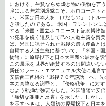
における、生贄ならぬ焼き物の供物を言
弾による無差別爆撃こそ、ホロコースト
い。米国は日本人を「けだもの」（トル
き殺したのである。 米国・ワシントンに
する「米国・国立ホロコースト記念博物
の犯罪を鋭く追及して己の人道主義を賛美
ば、米国に課せられた戦後の最大使命と
自賛する人道主義に基づいて、「米国・国
物館」に原爆投下と日本大空襲の展示を設
この展示を世界が絶賛するのは間違いな
新任のラーム・エマニュエル大使に進言す
安倍晋三首相の「戦後７０年談話」へ、先
本の真摯なる謝罪と、「侵略戦争」に対す
むよう執拗な強要をした。米国追随の安
「痛切な謝罪と反省」を示した。しかし、
を示すべきは、人類初の原爆投下と日本