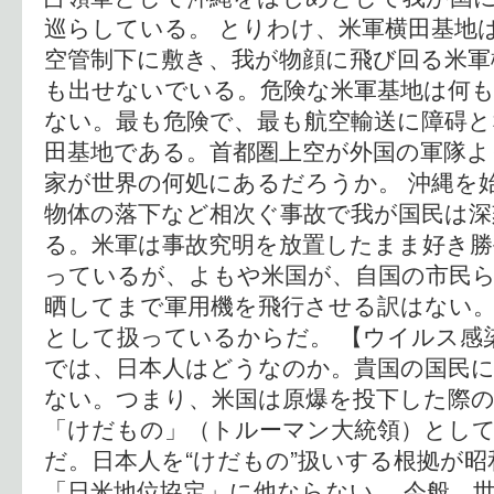
巡らしている。 とりわけ、米軍横田基地
空管制下に敷き、我が物顔に飛び回る米軍
も出せないでいる。危険な米軍基地は何
ない。最も危険で、最も航空輸送に障碍
田基地である。首都圏上空が外国の軍隊よ
家が世界の何処にあるだろうか。 沖縄を
物体の落下など相次ぐ事故で我が国民は深
る。米軍は事故究明を放置したまま好き勝
っているが、よもや米国が、自国の市民
晒してまで軍用機を飛行させる訳はない
として扱っているからだ。 【ウイルス感
では、日本人はどうなのか。貴国の国民
ない。つまり、米国は原爆を投下した際
「けだもの」（トルーマン大統領）とし
だ。日本人を“けだもの”扱いする根拠が
「日米地位協定」に他ならない。 今般、