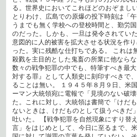
る。世界史においてこれほどのおぞまし
とりわけ、広島での原爆の投下時刻は「午
うまでも無く学校への登校時間と、勤労国
のだった。しかも、一旦は発令されてい
意図的に人的被害を拡大させる状況を作り
った。実に残酷な仕打ちである。 これは
殺戮を主目的とした鬼畜の所業に他なら
数々の戦争犯罪の中でも、特筆すべき最大
対する罪』として人類史に刻印すべきで、
ることは無い。 １９４５年８月９日、米
ーマン大統領宛に電報で「見境のない破壊
た。これに対し、大統領は書簡で「けだ
ないときは、けだものとして扱うべきだ
吐いた。 【戦争犯罪を自然現象にすり替
言」をはじめとして、今日に至るまで、
国に対して謝罪の言葉を発していない。