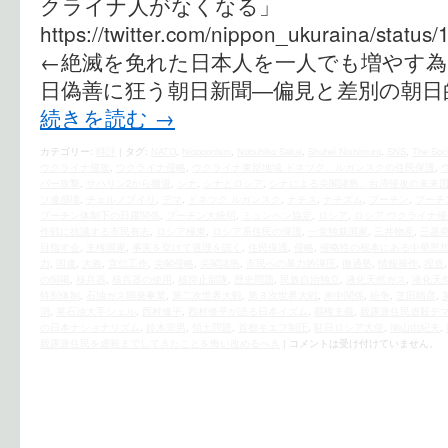
クライナ人がなくなる」
https://twitter.com/nippon_ukuraina/stat
←絶滅を免れた日本人を一人でも増やす為に
日偽善に狂う朝日新聞―偏見と差別の朝日
続きを読む
→
カテゴリー:
時評
|
タグ:
NATO
,
Niopponism
,
Nobuhiko Sakai
,
Shuhei Nishimura
,
SNS
,
The Soci
ウクライナ侵攻
,
ウクライナ侵略
,
ウクライナ東部地域 ドネツク、ルガンスクの住民保護
,
バー攻撃
,
サハリン2から撤退
,
シナ
,
シナとロシア
,
シナによる尖閣諸島、台湾侵攻の未来
ソ連崩壊
,
チェルノブイリ
,
デマ
,
ドネツク ルガンスク
,
ナチス
,
ナチズム
,
プーチン
,
プーチ
プーチン体制下の日露関係
,
プーチン大統領
,
ミュンヘン協定
,
ロシア
,
ロシア ウクライナ侵
作戦に抗議する市民有志
,
ロシア極東
,
ロシア系住民の保護
,
一党独裁国家
,
三井物産
,
三菱
目指す会
,
主権国家
,
事実を挙げて道理を説く
,
住民保護
,
侵略
,
侵略性の根本にある中華思
力
,
国連
,
大義
,
宣伝工作
,
尖閣侵略
,
尖閣諸島
,
市民への暴力的弾圧
,
徹通塾
,
情報操作
,
捏造
の恫喝
,
核兵器
,
核兵器の使用
,
核抑止部隊
,
歴史問題
,
民族自治独立
,
液化天然ガス
,
液化天
特別体制
,
石油ガス開発事業
,
第二次世界大戦
,
第３次世界大戦
,
米中関係
,
紛争
,
芝田晴彦
,
消
,
英石油大手シェル
,
西村修平
,
西村修平が語る日本イズム
,
覇権主義
,
親露派住民虐殺デ
の日本ナショナリズム
,
鈴木宗男
,
領土問題
,
首都キエフ制圧
,
駐日ロシア大使
,
鳩山由紀夫
,
親露派住民を虐殺までしてきたことを悔い改めるべき
|
コメントは受け付けていません。