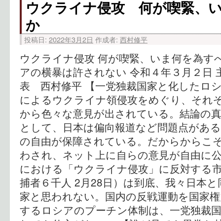
ウクライナ侵攻 何が喫緊、
か
投稿日:
2022年3月2日
作成者:
西村修平
ウクライナ侵攻 何が喫緊、いま何を為す
アの横暴は許されない 令和４年３月２日 
表 西村修平 【一党独裁国家と化したロシ
によるウクライナ領侵攻をめぐり、それ
から色々な意見が出されている。結論の
として、日本は偏向報道など問題点があ
の自由が保障されている。だからからこ
わされ、ネット上に自らの意見が自由に公
における「ウクライナ侵攻」に反対する
捕者６千人 2月28日）は到底、我々日本
家と思われない。国内の反戦運動を国家権
するロシアのプーチン体制は、一党独裁