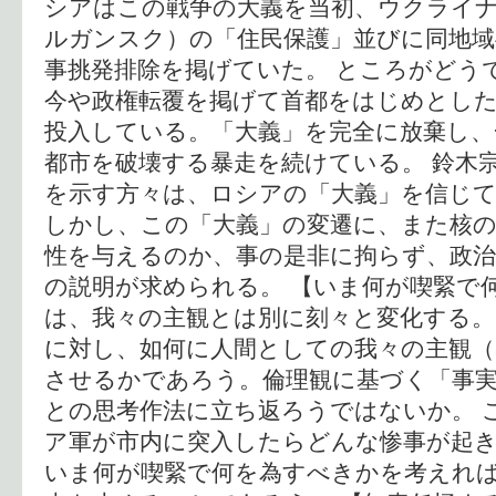
シアはこの戦争の大義を当初、ウクライ
ルガンスク）の「住民保護」並びに同地
事挑発排除を掲げていた。 ところがどう
今や政権転覆を掲げて首都をはじめとし
投入している。「大義」を完全に放棄し、
都市を破壊する暴走を続けている。 鈴木
を示す方々は、ロシアの「大義」を信じ
しかし、この「大義」の変遷に、また核
性を与えるのか、事の是非に拘らず、政治
の説明が求められる。 【いま何が喫緊で
は、我々の主観とは別に刻々と変化する。
に対し、如何に人間としての我々の主観（
させるかであろう。倫理観に基づく「事
との思考作法に立ち返ろうではないか。 
ア軍が市内に突入したらどんな惨事が起
いま何が喫緊で何を為すべきかを考えれ