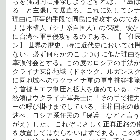
らを強制的に排除しようとすれば、「島
る」と主張して居直る。これに対してシ
理由に軍事的手段で同島に侵攻するのであ
ナは本省人（シナ系自国人）の保護、彼か
に台湾へ軍事侵攻するのである。 【「住
ン】 世界の歴史、特に近代史においては
ない。必ず何らかのこじつけに似た理由
牽強付会とする。この度のロシアの手法
クライナ東部地域（ドネツク、ルガンス
に同地域へのウクライナ軍の軍事挑発排
う首都キエフ制圧と拡大を進めている。
統領はウクライナ軍兵士に「その手で権
ーの呼び掛けまでしている。主権国家の
述べ、ロシア系住民の「保護」などと言う
がえ）した。 これぞまさしく正真正銘の
を放置してはならないはずである。この