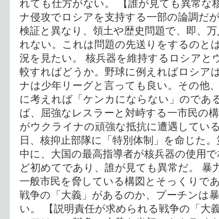
れても仕方がない。 【誰が見ても異常な
ナ侵攻でロシアを支持する一部の論調だ
検証と異なり、領土や歴史問題で、即、万
れない。これは問題の先送りをするのと
況を見たい。 核兵器を維持するロシアと
較すればどうか。野球に例えればロシア
ナは少年リーグと言っても良い。その他
に考えれば「ケンカにならない」のであ
ば、屈強なレスラーと対峙する一市民の構
がウクライナの頑強な抵抗に遭遇している
日、核抑止部隊に「特別体制」を命じた。
中に、大国の最高指導者が核兵器の使用で
ど初めてであり、誰が見ても異常だ。 暴
一般市民を脅している構図とそっくりで
戦争の「大義」があるのか、プーチンは
い。 【説明責任が求められる戦争の「大