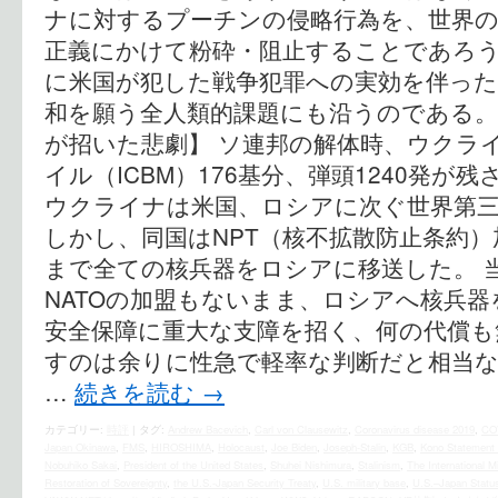
ナに対するプーチンの侵略行為を、世界
正義にかけて粉砕・阻止することであろ
に米国が犯した戦争犯罪への実効を伴っ
和を願う全人類的課題にも沿うのである。
が招いた悲劇】 ソ連邦の解体時、ウクラ
イル（ICBM）176基分、弾頭1240発が
ウクライナは米国、ロシアに次ぐ世界第
しかし、同国はNPT（核不拡散防止条約）加
まで全ての核兵器をロシアに移送した。 
NATOの加盟もないまま、ロシアへ核兵
安全保障に重大な支障を招く、何の代償も
すのは余りに性急で軽率な判断だと相当
…
続きを読む
→
カテゴリー:
時評
|
タグ:
Andrew Bacevich
,
Carl von Clausewitz
,
Coronavirus disease 2019
,
CO
Japan Okinawa
,
FMS
,
HIROSHIMA
,
Holocaust
,
Joe Biden
,
Joseph-Stalin
,
KGB
,
Kono Statement 
Nobuhiko Sakai
,
President of the United States
,
Shuhei Nishimura
,
Stalinism
,
The International Mi
Restoration of Sovereignty
,
the U.S.‐Japan Security Treaty
,
U.S. military base
,
U.S.–Japan Statu