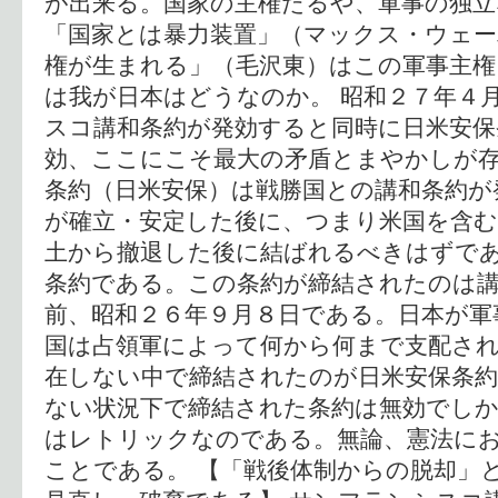
が出来る。国家の主権たるや、軍事の独
「国家とは暴力装置」（マックス・ウェー
権が生まれる」（毛沢東）はこの軍事主権
は我が日本はどうなのか。 昭和２７年４
スコ講和条約が発効すると同時に日米安保
効、ここにこそ最大の矛盾とまやかしが存
条約（日米安保）は戦勝国との講和条約が
が確立・安定した後に、つまり米国を含む
土から撤退した後に結ばれるべきはずで
条約である。この条約が締結されたのは
前、昭和２６年９月８日である。日本が軍
国は占領軍によって何から何まで支配さ
在しない中で締結されたのが日米安保条
ない状況下で締結された条約は無効でし
はレトリックなのである。無論、憲法に
ことである。 【「戦後体制からの脱却」