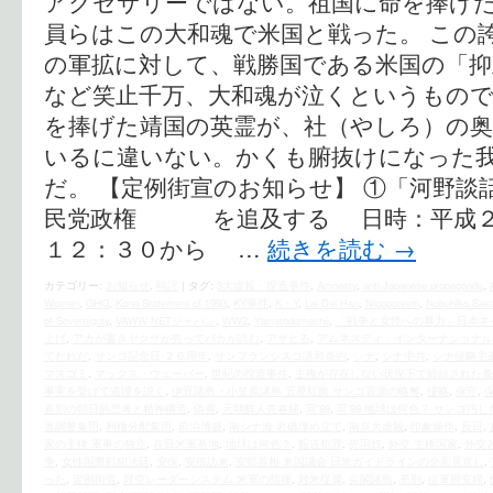
アクセサリーではない。祖国に命を捧げ
員らはこの大和魂で米国と戦った。 この
の軍拡に対して、戦勝国である米国の「抑
など笑止千万、大和魂が泣くというもの
を捧げた靖国の英霊が、社（やしろ）の
いるに違いない。かくも腑抜けになった
だ。 【定例街宣のお知らせ】 ①「河野談
民党政権 を追及する 日時：平成２
１２：３０から …
続きを読む
→
カテゴリー:
お知らせ
,
時評
|
タグ:
3大虚報・捏造事件
,
Amnesty
,
anti-Japanese propaganda
,
Women
,
GHQ
,
Kono Statement of 1993
,
KY事件
,
K・Y
,
Lai Dai Han
,
Niopponism
,
Nobuhiko Saka
of Sovereignty
,
VAWW-NETジャパン
,
WW2
,
Yamatodamashii
,
「戦争と女性への暴力」日本ネ
上げ
,
アカが書きヤクザが売ってバカが読む
,
アサヒる
,
アムネスティ・インターナショナル
てだれだ
,
サンゴ記念日 ２６周年
,
サンフランシスコ講和条約
,
シナ
,
シナ中共
,
シナ侵略主
マスゴミ
,
マックス・ウェーバー
,
世紀の捏造事件
,
主権が存在しない状況下で締結された条
事実を挙げて道理を説く
,
伊豆諸島・小笠原諸島 五星紅旗 サンゴ資源の略奪
,
侵略
,
保守
,
差別の朝日的思考と精神構造
,
偽善
,
元朝鮮人売春婦
,
写'89
,
写'89 地球は何色？ サンゴ汚
害調整集団
,
利権分配集団
,
前泊博盛
,
南シナ海 岩礁埋め立て
,
南京大虐殺
,
印象操作
,
反日
,
家の主権 軍事の独立
,
在日米軍基地
,
地球は何色？
,
報道犯罪
,
売国奴
,
外交 主権国家
,
外交
争
,
女性国際戦犯法廷
,
安保
,
安倍訪米
,
安部首相 米国議会 日米ガイドラインの全面見直し
,
った
,
定例街宣
,
対空レーダーシステム 米軍の指揮
,
対米従属
,
尖閣諸島
,
差別
,
従軍慰安婦
,