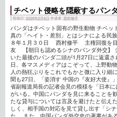
チベット侵略を隠蔽するパン
投稿日:
2026年2月6日
作成者:
西村修平
パンダはチベット固有の野生動物 チベッ
真の「ヘイト・差別」とはシナによる民族
８年１月３０日 西村修平 主権回復を
友 【朝日も認めるシナのパンダ外交】 
いた最後のパンダ二頭が1月27日に返還さ
日、各マスメディアはこぞって、上野動物
人の熱狂ぶりをこれでもかと微に入り細に
聞も27日、「姿消す 中国の『友好大使』
省副報道局長の記者会見の模様を「日本に
がいる。中国にパンダを見に来ることを
たな貸与については言及を避けたと伝え
しく、相手国の対応を見て貸し出す「シ
た。 また、中国パンダ外交史の著書があ