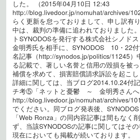
した。 （2015年04月10日 12:43
http://blog.livedoor.jp/nomuhat/archiv
らく更新を怠っておりまして、申し訳有
中は、裁判の準備に追われておりました
トSYNODOSを発行する株式会社シノド
金明秀氏を相手に、SYNODOS 10・2
名記事（http://synodos.jp/politics/
る記載で、著しい名誉と信用の毀損を被
補償を求めて、損害賠償請求訴訟を起こ
詳細に関しては、当ブログ2014.10.24
チ考⑤「ネットと憂鬱 ～ 金明秀さんへ
http://blog.livedoor.jp/nomuhat/archiv
でください。同ブログ発表後、SYNODO
「Web Ronza」の同内容記事は間もな
ず、当該SYNODOSの記事に関してはその
現在においても掲載が続いております。 