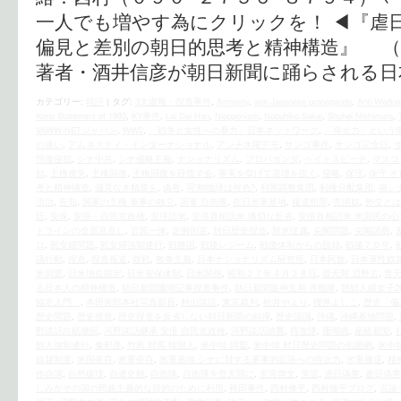
一人でも増やす為にクリックを！ ◀︎『虐
偏見と差別の朝日的思考と精神構造』 
著者・酒井信彦が朝日新聞に踊らされる日
カテゴリー:
時評
|
タグ:
3大虚報・捏造事件
,
Amnesty
,
anti-Japanese propaganda
,
Anti-Wedne
Kono Statement of 1993
,
KY事件
,
Lai Dai Han
,
Niopponism
,
Nobuhiko Sakai
,
Shuhei Nishimura
,
VAWW-NETジャパン
,
WW2
,
「戦争と女性への暴力」日本ネットワーク
,
「抑止力」という
の違い
,
アムネスティ・インターナショナル
,
アンチ水曜デモ
,
サンゴ事件
,
サンゴ記念日
,
領海侵犯
,
シナ中共
,
シナ侵略主義
,
ナショナリズム
,
プロパガンダ
,
ヘイトスピーチ
,
マスコ
効
,
主権喪失
,
主権回復
,
主権回復を目指す会
,
事実を挙げて道理を説く
,
侵略
,
保守
,
保守 
考と精神構造
,
偏見なき精算を
,
偽善
,
写'89地球は何色?
,
利害調整集団
,
利権分配集団
,
南シ
清治
,
告知
,
国家の主権 軍事の独立
,
国軍 自衛隊
,
在日米軍基地
,
報道犯罪
,
売国奴
,
外交とは
廷
,
安保
,
安倍・自民党政権
,
安倍訪米
,
安倍首相訪米 痛切な反省
,
安倍首相訪米 米国民の心
ドラインの全面見直し
,
官民一体
,
定例街宣
,
対日歴史捏造
,
対米従属
,
尖閣問題
,
尖閣諸島
,
ロ
,
慰安婦問題
,
慰安婦強制連行
,
戦勝国
,
戦後レジーム
,
戦後体制からの脱却
,
戦後７０年
,
議行動
,
捏造
,
捏造報道
,
敗戦
,
教条主義
,
日本ナショナリズム研究所
,
日本民族
,
日本軍性奴
米同盟
,
日米地位協定
,
日米安保体制
,
日米関係
,
昭和２７年４月２８日
,
普天間 辺野古
,
普
る日本人の精神構造
,
朝日新聞珊瑚記事捏造事件
,
朝日新聞阪神支局 赤報隊
,
朝鮮人婦女子2
協定入門」
,
本田善郎本社写真部員
,
村山談話
,
東京裁判
,
松井やより
,
櫻井よしこ
,
歴史「偏
歴史問題
,
歴史捏造
,
歴史捏造を反省しない朝日新聞の糾弾
,
歴史認識
,
沖縄
,
沖縄基地問題
,
野談話白紙撤回
,
河野談話継承 安倍 自民党政権
,
河野談話踏襲
,
特攻隊
,
珊瑚礁
,
産経新聞
,
鮮人強制連行
,
秦郁彦
,
竹島 対馬 韓国人
,
米中韓 同盟
,
米中韓 対日歴史問題の包囲網
,
米中
奴隷制度
,
米国依存
,
米軍依存
,
米軍基地 シナに対する軍事的拡張への抑止力
,
米軍撤退
,
精
作自演
,
自然破壊
,
自虐史観
,
自衛隊
,
自衛隊を普天間に
,
若宮啓文
,
英霊
,
虐日偽善
,
虐日偽善
しみがその国の民族主義的な目的のために利用
,
袴田事件
,
西村修平
,
西村修平ブログ
,
言論