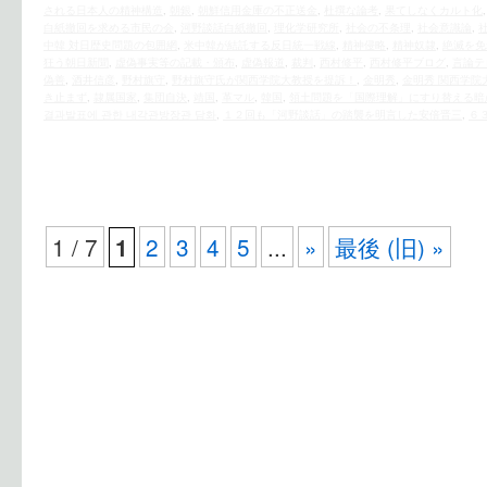
される日本人の精神構造
,
朝銀
,
朝鮮信用金庫の不正送金
,
杜撰な論考
,
果てしなくカルト化
白紙撤回を求める市民の会
,
河野談話白紙撤回
,
理化学研究所
,
社会の不条理
,
社会意識論
,
中韓 対日歴史問題の包囲網
,
米中韓が結託する反日統一戦線
,
精神侵略
,
精神奴隷
,
絶滅を免
狂う朝日新聞
,
虚偽事実等の記載・頒布
,
虚偽報道
,
裁判
,
西村修平
,
西村修平ブログ
,
言論テ
偽善
,
酒井信彦
,
野村旗守
,
野村旗守氏が関西学院大教授を提訴！
,
金明秀
,
金明秀 関西学院
き止まず
,
隷属国家
,
集団自決
,
靖国
,
革マル
,
韓国
,
領土問題を「国際理解」にすり替える暗
결과발표에 관한 내각관방장관 담화
,
１２回も「河野談話」の踏襲を明言した安倍晋三
,
６
1 / 7
2
3
4
5
...
»
最後 (旧) »
1