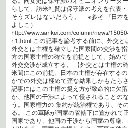
る。同女史は保守派のオピニオンリーダ
らして、訪米礼賛は保守派の考えを代表
そうズレはないだろう。 ※参考 『日本
よしこ）
http://www.sankei.com/column/news/1505
n1.html この記事を論考する前に、外
外交とは主権を確立した国家間の交渉を指
方の国家主権の確立を前提として、始めて
外交交渉が成立する。 【外交とは主権の確
米間にこの前提、日本の主権が存在するの
かでの外交は極めて歪な結果しかもたら
記事にはこの主権の捉え方が致命的に欠落
か、他国の干渉によって侵されることの
う。国家権力の 集約が統治権であり、そ
る。 この軍隊が国家の管轄下に置かれて
国家であり、他国の干渉から国家の尊厳、