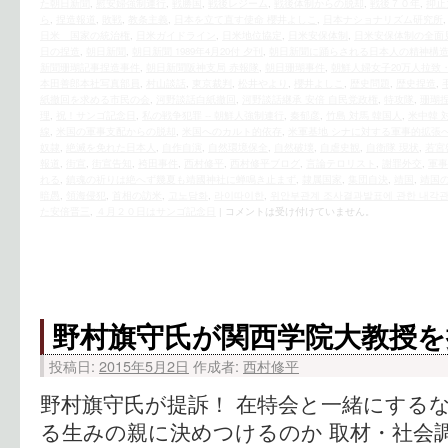
た朝日新聞
,
慰安婦強制連行
,
戦勝国
,
戦後レジーム
,
戦後体制からの脱却
,
戦後７０年
,
抑止
ら
,
捏造報道
,
敗戦
,
教条主義
,
日本を立て直す使命 櫻井よしこ
,
日本ナショナリズム研究所
日米 国家の統治権
,
日米ガイドライン
,
日米地位協定
,
日米安保体制
,
日米安保体制の全面
日の捏造
,
朝日新聞
,
朝日新聞 1989年4月20付 夕刊
,
朝日新聞に踊らされる日本人の精神構
新聞珊瑚記事捏造事件
,
朝日新聞阪神支局 赤報隊
,
朝日珊瑚事件
,
朝鮮人婦女子20万人拉致
本田善郎本社写真部員
,
村山談話
,
東京裁判
,
松井やより
,
櫻井よしこ
,
歴史問題
,
歴史捏造
,
紙撤回を求める市民の会
,
河野談話白紙撤回
,
河野談話継承 安倍 自民党政権
,
特攻隊
,
珊瑚
理
,
祝！サンゴ記念日
,
私の戦争犯罪 -- 朝鮮人強制連行
,
秦郁彦
,
竹島 対馬 韓国人
,
米中韓 
線
,
米国の軍事支配からの脱却
,
米国へのカルト的依存
,
米軍基地 シナに対する軍事的拡張
奴隷
,
絶滅を免れた日本人
,
自作自演
,
自然環境保全
,
自然破壊
,
自虐史観
,
自衛隊 現状
,
若宮
報道
,
街宣
,
街宣告知
,
袴田事件
,
西村修平
,
西村修平ブログ
,
言論テロリスト
,
謝罪外交
,
軍事
れる
,
鎮魂の祈りは絶へず幾夏も靖國神社に蝉鳴き止まず
,
隷属国家
,
集団自決
,
靖国
,
靖国
暗愚
,
領海侵犯
,
首相の訪米
,
고노담화
,
라이따이한
,
위안부관계 조사결과발표에 관한 내각
た安倍晋三
,
４月２０日はサンゴ記念日
|
コメントは受け付けていません。
野村旗守氏が関西学院大教授を
投稿日:
2015年5月2日
作成者:
西村修平
野村旗守氏が提訴！ 在特会と一緒にするな
る生みの親に決めつけるのか 取材・社会