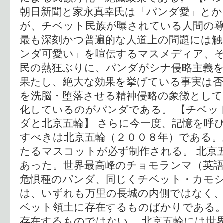
朝日新聞と家永真幸氏は「パンダ愛」とか
が、チベット民族が曝されている人間の
最も深刻かつ普遍的な人道上の問題には触
ンダ可愛い」を喧伝するマスメディア、
民の熱狂ぶりに、パンダがシナ侵略主義
果たし、絶大な効果を挙げている事実は否
を洗脳・堕落させる精神侵略の象徴として
化しているのがパンダである。 【チベッ
ダと北京五輪】 さらに今一度、記憶を呼
すべきは北京五輪（２００８年）である。
たるマスコットが必ず制作される。 北京
あった。世界最高峰のチョモランマ（英
危惧種のパンダ、同じくチベット・カモ
は、いずれも万里の長城の内側ではなく
ベット領土に存在するものばかりである
存在するものではない。 北京五輪には世