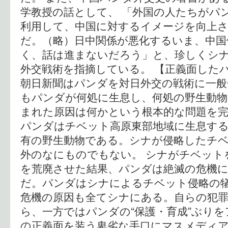
学教授の話として、 「外国の人たちがパ
利用して、中国に対するイメージを向上
だ。（略）日中関係が悪化するいま、中国
く、話は進まないだろう」と、珍しくシ
外交戦術を指摘している。 【正義面したパ
朝日新聞はパンダを対日外交の戦術に一
もパンダが何処に生息し、何処の野生動物
まれた原因は何かという根本的な問題を
パンダはチベット高原東部地域に生息す
有の野生動物である。シナが侵略したチ
外のなにものでもない。 シナがチベット
を荒廃させた結果、パンダは絶滅の危機
だ。パンダはシナによるチベット侵略の
危機の原因も全てシナにある。自らの犯
ら、一方ではパンダの“保護・育成”ぶり
の正義面を装う卑劣な手口にマスメディ