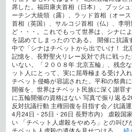
席した。福田康夫首相（日本）、ブッシュ
ーチン大統領（露）、ラッド首相（オー
首相（英国）、サルコジ首相（仏）、李明
ど・・・。これでもって世界は、シナに
を認めてしまったのである。 開催に抗議
中で「シナはチベットから出でいけ！ 北
記憶を、長野聖火リレー反対で共に戦った
いない。「２００８年 北京五輪」、残念
ット人にとって、実に屈辱極まる受け入
チベット侵略が容認された。平和の祭典
開催を、世界はチベット民族に深く謝罪す
に五輪開催の資格はない 写真で振り返る2
反対抗議行動 主権回復を目指す会／抗議運動
4月24日・25日・26日 長野市内） 虐殺
い 「チベット人虐殺をやめろ」との叫び
チベット人虐殺の遺体を見せつける …
続