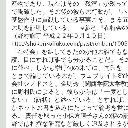
産物であり、現在はその「残滓」が残っ
で喝破した。その後の彼らの行動が、「
基盤作りに貢献している事実こそ、まる
の明を証明している。 ※参考 『在特会
（野村旗守 平成２２年９月１０日）
http://shukenkaifuku.com/past/ronbun
「在特会」を糾してきたのが他の誰でもな
読、目にすれば誰でも分かることだ。 そ
に並べ、しかも挙げ句の果てに、同氏を「
とまで論じているのが、ウェブサイトSYN
会社シノドスと、金明秀（関西学院大学教
に野村氏によると、彼らからは「一度と
ない」（訴状）と述べている。とすれば
かネットの書き込みにたよって論考を世
る。 責任を取った小保方晴子さんの涙の
野では杜撰な研究など厳しく追及される