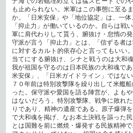
ナ海での岩礁埋め立ては猛スピードでの
も止められない。米軍はこの事態に至る
か。「日米安保」や「地位協定」は、一体
「抑止力」が働いているのか。自らは戦
軍に肩代わりして貰う、腑抜け・怠惰の発
守派が言う「抑止力」とは、「信ずる者は
に対するカルト的依存心と言ってもいい。
当てにする腑抜け、シナと戦うのは大和
我が祖国を守るのは日本民族の大和魂であ
米安保」、「日米ガイドライン」ではな
７０年前は特別攻撃隊を繰り出して米艦船
った。保守派や愛国を語る陣営が、よも
はないだろう。特別攻撃隊、戦争に敗れ
りであり、精神の遺産である。原子爆弾
で大和魂を掲げ、なお本土決戦を謳った民
とは国難を前に燃焼・爆発する民族精神で