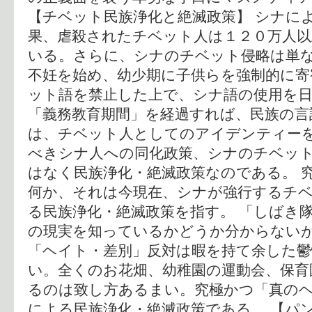
【チベット民族浄化と絶滅政策】 シナに
果、虐殺されたチベット人は１２０万人
いる。さらに、シナのチベット侵略は単な
不妊を始め、幼少期に子供らを強制的に寄
ット語を禁止した上で、シナ語の使用を日
「義務教育期間」を経過すれば、民族の言
は、チベット人としてのアイデンティー
べきシナ人への同化政策、シナのチベッ
はなく民族浄化・絶滅政策なのである。 
何か、それは今現在、シナが強行するチ
る民族浄化・絶滅政策を指す。 「しばき
の現実を知っているかどうか分からない
「ヘイト・差別」反対は暇を持て余した
い。全くのお花畑、幼稚園の運動会、保育
るのは致し方あるまい。究極かつ「真の
による民族浄化・絶滅政策である。 【パ