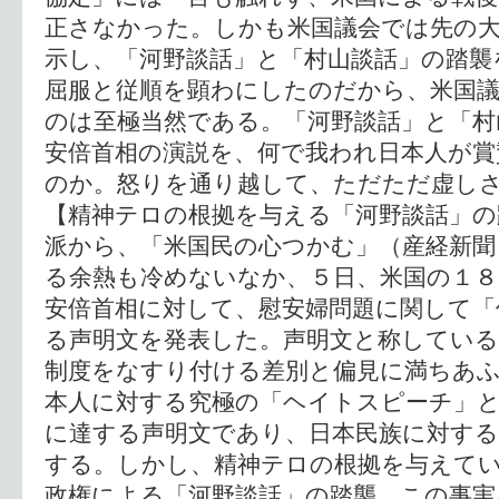
正さなかった。しかも米国議会では先の
示し、「河野談話」と「村山談話」の踏襲
屈服と従順を顕わにしたのだから、米国
のは至極当然である。「河野談話」と「村
安倍首相の演説を、何で我われ日本人が
のか。怒りを通り越して、ただただ虚し
【精神テロの根拠を与える「河野談話」の
派から、「米国民の心つかむ」（産経新聞
る余熱も冷めないなか、５日、米国の１８
安倍首相に対して、慰安婦問題に関して「
る声明文を発表した。声明文と称している
制度をなすり付ける差別と偏見に満ちあ
本人に対する究極の「ヘイトスピーチ」
に達する声明文であり、日本民族に対す
する。しかし、精神テロの根拠を与えて
政権による「河野談話」の踏襲、この事実