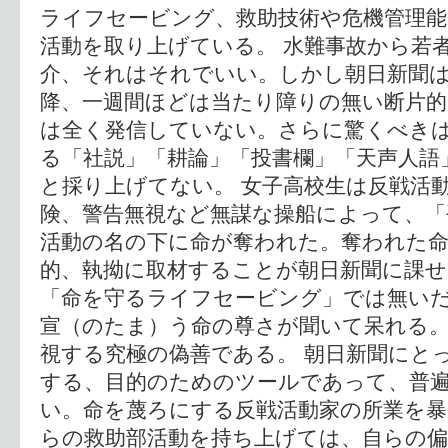
ライフセービング、救助技術や危機管理能
活動を取り上げている。 水難事故から若
介、それはそれでいい。しかし朝日新聞は
降、一週間ほどは当たり障りの無い断片
は全く発信していない。さらに驚くべき
る「社説」「耕論」「投書欄」「天声人語
と採り上げてない。 女子高校生は反戦活
険、警告無視など無謀な操船によって、「
活動の名の下に命が奪われた。奪われた命
的、執拗に取材することが朝日新聞に課
「命を守るライフセービング」では無い
宣（のたま）う命の尊さが聞いて呆れる
視する究極の偽善である。 朝日新聞にと
する、目的のためのツールであって、普
い。命を蔑ろにする反戦活動家の所業を
らの救助部活動を持ち上げては、自らの