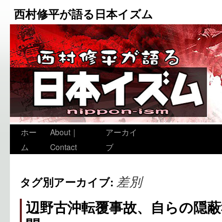
西村修平が語る日本イズム
ホー
About｜
アーカイ
ム
Contact
ブ
差別
タグ別アーカイブ:
辺野古沖転覆事故、自らの隠蔽