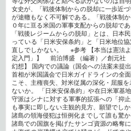
等な外交関係など結べる訳がないのは自明
女史が、「戦後体制からの脱却に一歩近づ
が途轍もなく不可解である。「戦後体制か
０年に亘る米国の軍事支配からの脱却であ
「戦後レジームからの脱却」とは、日本民
っている「日米安保条約」と「日米地位協
直しでしかない。 ※参考 【本当は憲法
定入門」】 前泊博盛 （編著）／創元社 
幻想】 国内での議論（国会への法案未提
首相が米国議会で日米ガイドラインの全
こそ、主権喪失、対米従属の深化・屈服を
ないか。 「日米安保条約」や在日米軍基
守派はシナに対する軍事的拡張への「抑
も事実に即しない主観的見方、願望でしか
諸島の領海侵犯は恒例化までして誰も驚か
諸島での国旗を掲げたサンゴ資源の略奪