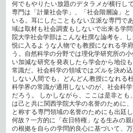
何でもやりたい放題のデタラメが横行して
専門は「計量社会学」、「社会階層論」と
いる。耳にしたこともない立派な専門で
域は取材も社会調査もしないで出来る学
院大学社会学部はこんな杜撰な論考を、
悦に入るような人物でも教授になれる学
う。自然科学の分野では理化学研究所の小
い加減な研究を発表したら学会から地位
常識だ。社会科学の領域ではズルを決め込
しない人間でも、どんどん教授になれる
科学界の常識が通用しないのが、社会科学
だろう。 しかしながら、ここは是非とも
は己と共に関西学院大学の名誉のために、
と称する専門領域の名誉のためにも出廷
何故？一方的に「在日特権」なる生みの親
の根拠を自らの学問的良心に基づいて、万