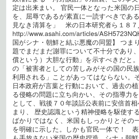
定は出来まい。 官民一体となった米国の
を、屈辱であるが素直に一読すべきである
見なき清算を」 米の日本研究者ら１８
http://www.asahi.com/articles/ASH5723
国がシナ・朝鮮と結ぶ悪魔の同盟】 つま
題でまだまだ謝罪について不十分であり
償という）大胆な行動」を示すべきだと。
の「被害者としての苦しみがその国の民
利用される」ことがあってはならない。
日本政府が言葉と行動において、過去の植
る侵略の問題に立ち向かい、その指導力を
として、戦後７０年談話公表前に安倍首相
まり、 歴史認識という精神侵略を駆使す
ばかりではなく、米国もしっかりとその
を明確に示した。しかも官民一体で！ 
も手放さない米国の歴史捏造、シナ・朝鮮