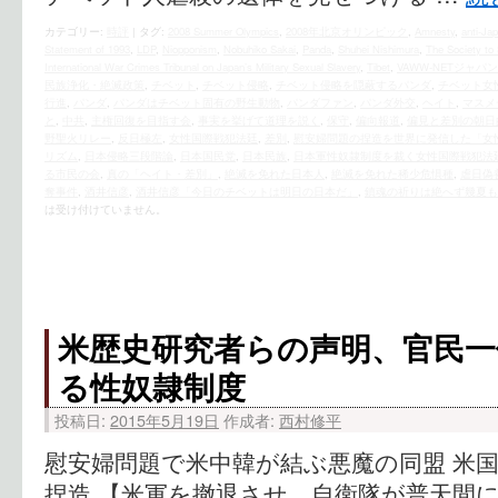
カテゴリー:
時評
|
タグ:
2008 Summer Olympics
,
2008年北京オリンピック
,
Amnesty
,
anti-Ja
Statement of 1993
,
LDP
,
Niopponism
,
Nobuhiko Sakai
,
Panda
,
Shuhei Nishimura
,
The Society to 
International War Crimes Tribunal on Japan’s Military Sexual Slavery
,
Tibet
,
VAWW-NETジャパン
民族浄化・絶滅政策
,
チベット
,
チベット侵略
,
チベット侵略を隠蔽するパンダ
,
チベット女
行進
,
パンダ
,
パンダはチベット固有の野生動物
,
パンダファン
,
パンダ外交
,
ヘイト
,
マスメ
と
,
中共
,
主権回復を目指す会
,
事実を挙げて道理を説く
,
保守
,
偏向報道
,
偏見と差別の朝日
野聖火リレー
,
反日極左
,
女性国際戦犯法廷
,
差別
,
慰安婦問題の捏造を世界に発信した「女
リズム
,
日本侵略三段階論
,
日本国民党
,
日本民族
,
日本軍性奴隷制度を裁く女性国際戦犯法
る市民の会
,
真の「ヘイト・差別」
,
絶滅を免れた日本人
,
絶滅を免れた稀少危惧種
,
虐日偽
奪事件
,
酒井信彦
,
酒井信彦「今日のチベットは明日の日本だ」
,
鎮魂の祈りは絶へず幾夏も
は受け付けていません。
米歴史研究者らの声明、官民一
る性奴隷制度
投稿日:
2015年5月19日
作成者:
西村修平
慰安婦問題で米中韓が結ぶ悪魔の同盟 米
捏造 【米軍を撤退させ、自衛隊が普天間に