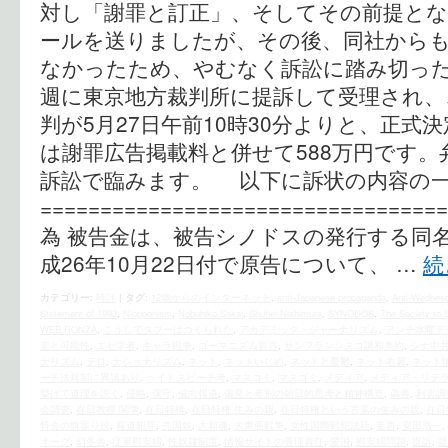
対し「謝罪と訂正」、そしてその前提と
ールを送りましたが、その後、同社から
なかったため、やむなく訴訟に踏み切った
週に東京地方裁判所に提訴して受理され、この
判が5月27日午前10時30分よりと、正式
は謝罪広告掲載料と併せて588万円です
訴訟で臨みます。 以下に訴状の内容の
===============================
為 被告金は、被告シノドスの発行する同
成26年10月22日付で原告について、 …
続
カテゴリー:
時評
|
タグ:
12歳からのインターネット
,
anti-Japanese propaganda
,
Anti-Wednesd
Statement of 1993
,
Niopponism
,
Nobuhiko Sakai
,
Shuhei Nishimura
,
SYNODOS
,
The Society to 
WEB RONZA
,
こうしてタブーはつくられた
,
アカデミック・ジャーナリズム
,
アンチ水曜デ
走と可能性
,
エセ学者
,
キャラ戦争
,
ゴーマニズム宣言
,
サンフランシスコ講和条約
,
シナ中
ナリズム
,
テロ
,
ナショナリズム
,
ネット
,
ネットいじめ
,
ネットと憂鬱
,
ネット右翼
,
ネット
ーチ法規制に異議あり
,
ヘイトスピーチ考
,
マスコミ
,
マスゴミ
,
メディア
,
メディア・リテ
挙げて道理を説く
,
侵略
,
保守
,
偏向報道
,
偏見と差別の朝日的思考と精神構造
,
偽善
,
利害調
会調査
,
在日教授 関学
,
在日特権
,
在日特権 生みの親
,
在日特権という言葉の生みの親
,
在日
特会の旗振り役
,
報道犯罪
,
売国奴
,
大和魂
,
大東亜戦争
,
女性国際戦犯法廷
,
妄言
,
安田浩一
,
オーグ
,
幻冬舎
,
従軍慰安婦
,
性奴隷制度
,
情報サイトの管理責任
,
愛国
,
慰安婦問題
,
提訴
,
提