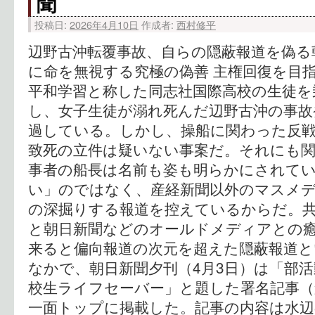
聞
投稿日:
2026年4月10日
作成者:
西村修平
辺野古沖転覆事故、自らの隠蔽報道を偽る
に命を無視する究極の偽善 主権回復
平和学習と称した同志社国際高校の生徒を
し、女子生徒が溺れ死んだ辺野古沖の事故
過している。しかし、操船に関わった反戦
致死の立件は疑いない事案だ。それにも
事者の船長は名前も姿も明らかにされてい
い」のではなく、産経新聞以外のマスメ
の深掘りする報道を控えているからだ。
と朝日新聞などのオールドメディアとの
来ると偏向報道の次元を超えた隠蔽報道と
なかで、朝日新聞夕刊（4月3日）は「部活
校生ライフセーバー」と題した署名記事（
一面トップに掲載した。記事の内容は水辺