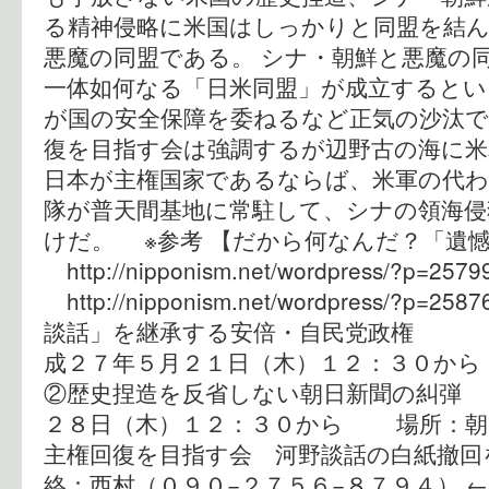
る精神侵略に米国はしっかりと同盟を結
悪魔の同盟である。 シナ・朝鮮と悪魔の
一体如何なる「日米同盟」が成立すると
が国の安全保障を委ねるなど正気の沙汰で
復を目指す会は強調するが辺野古の海に
日本が主権国家であるならば、米軍の代
隊が普天間基地に常駐して、シナの領海
けだ。 ※参考 【だから何なんだ？「遺
http://nipponism.net/wordpress/?
http://nipponism.net/wordpress/?
談話」を継承する安倍・自民党政権 
成２７年５月２１日（木）１２：３０か
②歴史捏造を反省しない朝日新聞の糾弾 
２８日（木）１２：３０から 場所：朝
主権回復を目指す会 河野談話の白紙撤回
絡：西村（０９０−２７５６−８７９４） 