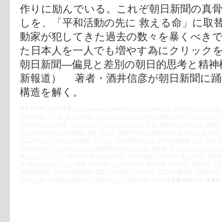
作りに励んでいる。これぞ朝日新聞の真骨
しを、「平和活動の先に 救える命」に取
動家が犯してきた過去の数々を暴くべきで
た日本人を一人でも増やす為にクリックを！
朝日新聞―偏見と差別の朝日的思考と精神
新報道） 著者・酒井信彦が朝日新聞に踊
構造を解く。
カテゴリー:
時評
|
タグ:
anti-Japanese propaganda
,
asahi
,
Niopponism
,
Nobuhiko Sakai
,
Shuhei
Sovereignty
,
「不屈」船長の牧師
,
「命」をダシに命を無視する究極の偽善
,
アリバイ作り
,
対協議会
,
ボート転覆
,
マスメディア
,
ライフセービング
,
不屈
,
主権回復を目指す会
,
事実を
差別の朝日的思考と精神構造
,
偽善
,
共産党
,
危機管理能力
,
反戦活動家
,
反日極左
,
反米左翼
移設工事に対する海上抗議活動
,
天声人語
,
女性国際戦犯法廷
,
小型船2隻転覆
,
左翼
,
差別
,
問題の捏造を世界に発信した「女性国際戦犯法廷」を語る
,
投書欄
,
日本イズム
,
日本ナショ
東武トップツアーズ
,
森本大貴
,
業務上過失致死
,
沖縄県名護市辺野古沖
,
海上保安庁
,
海難
善
,
絶滅を免れた日本人
,
耕論
,
虐日偽善に狂う朝日新聞
,
虐日史観
,
西村修平
,
警告無視
,
辺
議船転覆事故
,
辺野古沖転覆事故
,
辺野古沖転覆女子高生死亡
,
辺野古転覆事故
,
部活動の先
の祈りは絶へず幾夏も靖國神社に蝉鳴き止まず
,
隠蔽報道
|
コメントは受け付けていません