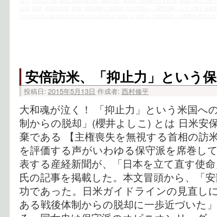
領下
,
辺野古の海
,
過去の植民地支配
,
酒井信彦
,
鉄砲から政権が生まれる
,
鎮魂の祈りは絶
自決
,
靖国
,
靖国の英霊
,
韓国
,
韓国MBCに逆取材
,
領土問題を「国際理解」にすり替える暗
안부관계 조사결과발표에 관한 내각관방장관 담화
,
１２回も「河野談話」の踏襲を明言した
安倍訪米、「抑止力」という保
投稿日:
2015年5月13日
作成者:
西村修平
大和魂が泣く！ 「抑止力」という米国への
制からの脱却」(櫻井よしこ) とは 日米
棄である 【主権喪失を無視する首相の訪米
を評価する声がいわゆる保守派を席巻し
表する産経新聞が、「日本を立て直す使命
氏の記事を掲載した。本文冒頭から、「安
功であった。日米ガイドラインの見直し
ある戦後体制からの脱却に一歩近づいた