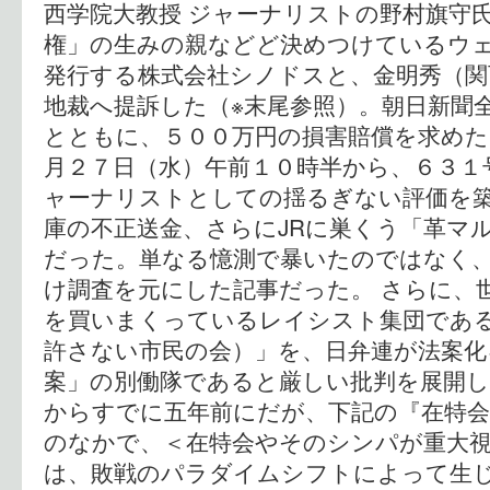
西学院大教授 ジャーナリストの野村旗守
権」の生みの親などど決めつけているウェブ
発行する株式会社シノドスと、金明秀（関
地裁へ提訴した（※末尾参照）。朝日新聞
とともに、５００万円の損害賠償を求めた
月２７日（水）午前１０時半から、６３１
ャーナリストとしての揺るぎない評価を
庫の不正送金、さらにJRに巣くう「革マ
だった。単なる憶測で暴いたのではなく
け調査を元にした記事だった。 さらに、
を買いまくっているレイシスト集団であ
許さない市民の会）」を、日弁連が法案化
案」の別働隊であると厳しい批判を展開
からすでに五年前にだが、下記の『在特
のなかで、＜在特会やそのシンパが重大
は、敗戦のパラダイムシフトによって生