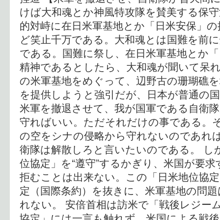
けば大和魂とか神風特攻隊を賛美する保守
的対峙に在日米軍基地とか「日米安保」の
ど笑止千万である。大和魂とは国難を前に
である。国難に祭し、在日米軍基地とか「
精神であるとしたら、大和魂が聞いて呆れ
の米軍基地をめぐって、辺野古の珊瑚礁を
を提供しようと強引だが、日本が普通の
米軍を撤退させて、我が国軍である自衛隊
守ればいい。ただそれだけの事である。
の空をシナの侵略から守れないのであれ
衛隊は解散しろと言いたいのである。 し
位協定」を“遵守”するかぎり、米国が要
拒むことは出来ない。この「日米地位協定
定（国際条約）を抜きに、米軍基地の問題
れない。 安倍首相は訪米で「戦後レジー
協定」には一言も触れず、米国による戦後