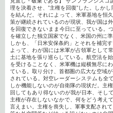
見直し・破棄である】 サンフランシスコ
理を決着させ、”主権を回復”した。しか
を結んだ。それによって、米軍基地を恒久
策が継続されているのが現状、我が国は
を回復できないまま今日に至っている。
を確立した独立国家でなく、米国の州に準
しかも、「日米安保条約」とそれを補完す
よって、わが国には米軍が占領軍として
土に基地を張り巡らしている。航空法を始
を受けることなく、米軍機は縦横無尽に
ている。取り分け、首都圏の広大な空域が
されている。対空レーダーシステムも全
しか機能しないのが自衛隊の現状だ。主権
回してもあり得ないのが我が日本、そして
主権が存在しないなかで、何をどう考え
言えまい。主権を喪失し、軍事支配されて