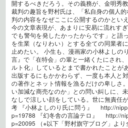
開するべきだろう。その義務が、金明秀
裁判の趣旨を野村氏は、「私自身の個人的
判の内容をなぜここに公開するのかとい
今の文章表現が、あまりに安易に流れす
でも警句を発したかったからです」と語
を生業（なりわい）とする全ての同業者
止めたい。 小生も、漫画家の小林よしの
言』で「在特会」の輩と一緒くたにされ
ルト化」しているとまで書かれたことがあ
出版するにもかかわらず、一度も本人と
の著作とネット情報を漁るだけの卑しさ
い加減な商売なのか」との問い糾しに、未
なしで涼しい顔をしている。世に無責任が
考 『小林よしのり氏に問う』 http://nipponis
p=19788 『幻冬舎の言論テロ』 http://nippon
p=20095 （※以下「野村旗守ブログ」