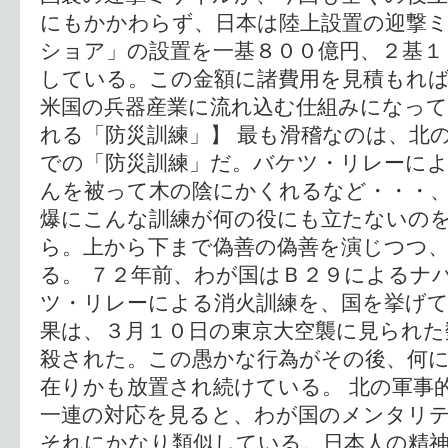
にもかかわらず、日本は陸上設置の迎撃
ショア」の設置を一基８００億円、２基１
している。この金額に諸費用を見積もれば
米国の兵器産業に流れ込む仕組みになって
れる「防災訓練」】 最も滑稽なのは、北
での「防災訓練」だ。バケツ・リレーに
んを被って木の陰にかくれるなど・・・
爆にこんな訓練が何の役にも立たないの
ら。上から下まで偽善の偽善を演じつつ
る。 ７２年前、わが国はＢ２９によるナ
ツ・リレーによる消火訓練を、国を挙げ
果は、３月１０日の東京大空襲に見られた
殺された。この愚かな行為がその後、何
在りかも放置され続けている。 北の軍事
一連の対応を見ると、わが国のメンタリ
それにかなり類似している。日本人の精