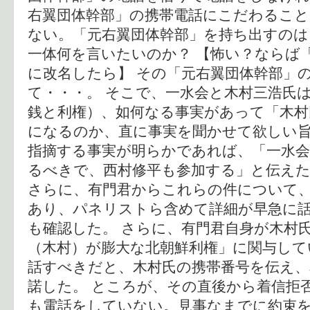
右翼団体幹部」の携帯電話にこだわるこ
ない。「元右翼団体幹部」を持ち出すの
一体何を言いたいのか？ 【怖い？ならば
に改名したら】 その「元右翼団体幹部」
て・・・。 そこで、一水会と木村三浩氏
銭と利権）、如何なる事実があって「木村
になるのか、直に事実を聞かせて欲しい
指摘する事実が明らかであれば、「一水会
るべきで、西村修平も参加する」と伝え
さらに、有門君からこれらの件について
あり、パネリストら含めて詳細が早急に
も確認した。 さらに、有門君自身が木村
（木村）が膨大な北朝鮮利権」に関与して
話すべきだと、木村氏の携帯番号を伝え、
諾した。 ところが、その直後から着信拒
も電話をしていない。見事なまでに約束