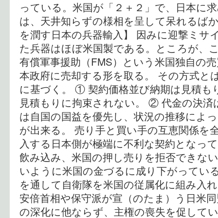
っている。米国が「２＋２」で、日本に求
は、天井知らずの様相を呈して呆れるばか
を潤す日本の兵器輸入】 因みに迎撃ミサ
た兵器はほぼ米国製である。ところが、
有償軍事援助（FMS）という米国独自の
本政府に売却する形を取る。 その方式と
に基づく。 ① 契約価格並び納期は見積
見積もりに拘束されない。 ② 代金の決済
は自国の国益を優先し、状況の推移によっ
が出来る。 売り手と買い手の互恵関係を
入する日本側が極端に不利な契約となっ
飲み込み、米国の押し売りを拒否できない
いように米国の金づるに成り下がってい
を通して自衛隊を米国の従属化に組み入
安倍首相や保守派が宣（のたま）う日米同
の深化に他ならず、主権の喪失を促してい