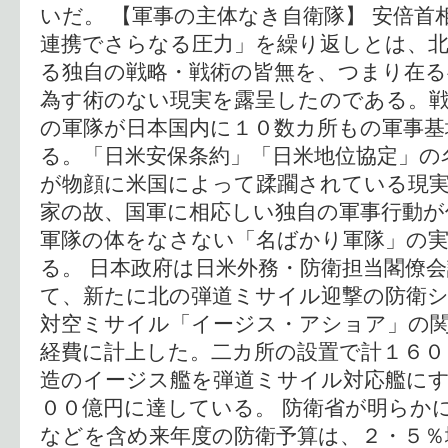
いだ。 【軍事の主体なき自衛隊】 安倍首
連携でさらなる圧力」を繰り返しとは、北
る独自の戦略・戦術の皆無を、つまり在る
為す術のない現実を露呈したのである。戦
の軍隊が日本国内に１０数カ所もの軍事基
る。「日米安保条約」「日米地位協定」の
が物顔に米国によって蹂躙されている現実
家の故、国軍に相応しい独自の軍事行動が
軍隊の体をなさない「名ばかり軍隊」の
る。 日本政府は日米外務・防衛担当閣僚
て、新たに北の弾道ミサイル迎撃の防衛
対空ミサイル「イージス・アショア」の
経費に計上した。二カ所の設置で計１６０
造のイージス艦を弾道ミサイル対応艦に
００億円に達している。 防衛省が明らか
などを含め来年度の防衛予算は、２・５％