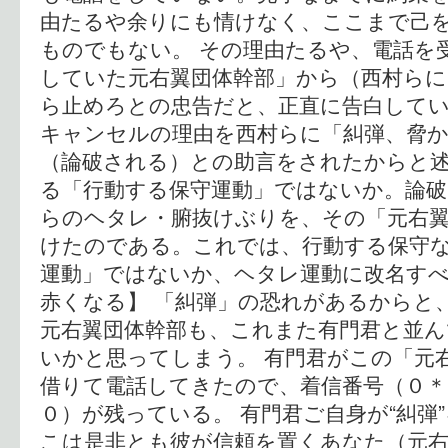
由たるや余りにも情けなく、ここまで己
ものでもない。 その理由たるや、電話を
していた元右翼団体幹部」から（西村らに
ら止めろとの忠告だと、正直に告白して
キャンセルの理由を西村らに「糾弾、脅
（論破される）との助言をされたからと述
る「行動する保守運動」ではないか。論
らのヘタレ・腑抜けぶりを、その「元右
けたのである。これでは、行動する保守
運動」ではないか、ヘタレ運動に改名すべ
赤くなる】 「糾弾」の恐れがあるからと
元右翼団体幹部も、これまた有門君と並
いかと思ってしまう。 有門君がこの「元
借りて電話してきたので、着信番号（０＊
０）が残っている。 有門君ご自身が“糾弾
こは是非とも彼が信頼を置くあなた（元右