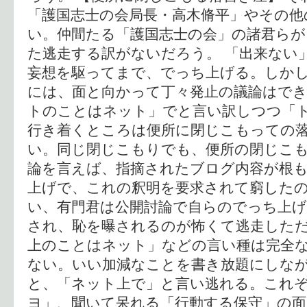
「護国志士の会局長・高木脩平」やその他
い。仲間たる「護国志士の会」の諸君ら
た逃走する訳がないだろう。 「出来ない
妄想を駆ってまで、でっち上げる。しか
には、面と向かって丁々発止の議論はで
トのことはネット」でと言い訳しつつ「
行き着くところは便所に閉じこもっての
い。同じ閉じこもりでも、便所の閉じこも
論を言えば、指摘されたブログ内容が根
上げで、これの釈明を要求されて窮した
い、有門君は公開討論で自らのでっち上げ
され、恥を曝されるのが怖くて逃走しただ
上のことはネット」などの言い種は完全
ない。いい加減なことを書き放題にしな
と、「ネット上で」と言い逃れる。これ
ヨ」、聞いて呆れる「行動する保守」の面