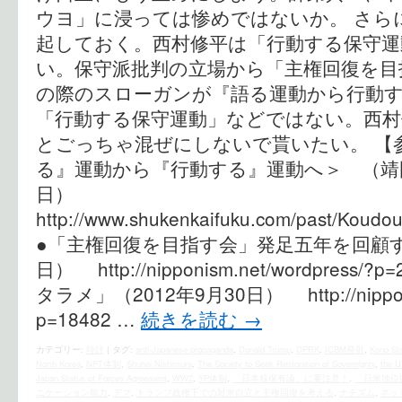
ウヨ」に浸っては惨めではないか。 さら
起しておく。西村修平は「行動する保守運
い。保守派批判の立場から「主権回復を目
の際のスローガンが『語る運動から行動
「行動する保守運動」などではない。西村
とごっちゃ混ぜにしないで貰いたい。 【参
る』運動から『行動する』運動へ＞ （靖国会館
日）
http://www.shukenkaifuku.com/past/Koudo
●「主権回復を目指す会」発足五年を回顧する
日） http://nipponism.net/wordpres
タラメ」（2012年9月30日） http://nipponis
p=18482 …
続きを読む
→
カテゴリー:
時評
|
タグ:
anti-Japanese propaganda
,
Donald Trump
,
DPRK
,
ICBM発射
,
Kono St
North Korea
,
NPT体制
,
Shuhei Nishimura
,
The Society to Seek Restoration of Sovereignty
,
the U
Japan Status of Forces Agreement
,
WW2
,
YP体制
,
「日本核保有論」に要注意！
,
「日米地位
ニケーション能力
,
デマ
,
トランプ政権下での対米自立と主権回復を考える
,
ナチズム
,
ネッ