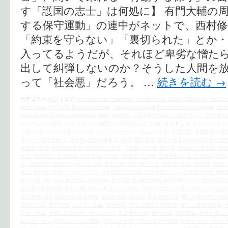
す「護国の志士」は何処に】 有門大輔の
する保守運動」の連中がネットで、西村修
「約束を守らない」「裏切られた」とか・
入ってるようだが、それほど卑劣な憎た
出して糾弾しないのか？そうした人間を
って「社会悪」だろう。 …
続きを読む
→
カテゴリー:
時評
|
タグ:
anti-Japanese propaganda
,
Donald Trump
,
DPRK
,
ICBM発射
,
Kono St
North Korea
,
NPT体制
,
Shuhei Nishimura
,
The Society to Seek Restoration of Sovereignty
,
the U
Japan Status of Forces Agreement
,
WW2
,
YP体制
,
「日本核保有論」に要注意！
,
「日米地位
ニケーション能力
,
デマ
,
トランプ政権下での対米自立と主権回復を考える
,
ナチズム
,
ネッ
デモ
,
パネリスト
,
プロパガンダ
,
ヘイトスピーチ
,
ヘタレ
,
一水会
,
主権回復
,
主権回復を目
きない「日米安保」
,
仲介料
,
便所の落書き
,
保守
,
偏向報道
,
偏見と差別の朝日的思考と精
整集団
,
利権
,
利権分配集団
,
創価学会公明党
,
北朝鮮
,
北朝鮮 核開発
,
北朝鮮 水爆実験
,
北朝
反日
,
反米勢力
,
名誉毀損
,
在日米軍
,
在特会
,
売国奴
,
大和魂
,
大東亜戦争
,
太平洋戦争
,
妄想
会
,
尖閣問題
,
屈服外交
,
山口祐二郎
,
差別主義
,
師匠 瀬戸弘幸
,
恐怖感
,
愛国
,
戦勝国
,
戦後レ
本人
,
敗戦国
,
日本ナショナリズム
,
日本侵略三段階論
,
日本右翼のドン
,
日本未来の会 桑野
保守の奇っ怪
,
日米地位協定
,
日米安保
,
普天間基地
,
有門大輔
,
有門大輔ブログ
,
朝日新聞に
主主義人民共和国
,
木村三浩
,
本当は憲法より大切な「日米地位協定入門」
,
朱に交われば赤
死亡事件
,
核不拡散条約
,
核保有国
,
核保有国家
,
核武装
,
横田基地問題
,
檄！小異を捨て大同
る市民の会
,
瀬戸弘幸
,
白人至上主義
,
着信拒否
,
米中は侵略の“同盟国”
,
米中二重隷属体制
,
日統一戦線
,
米国の戦争犯罪に時効はない
,
米軍横田基地
,
精神奴隷
,
絨毯爆撃
,
絶滅を免れ
動するヘタレ
,
行動するヘタレ運動
,
行動する保守
,
行動する保守運動
,
行動を共にしていた