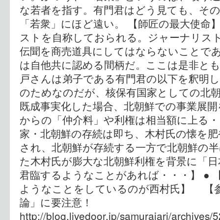
な若者を指す。有門君はどう見ても、そ
「若衆」にほど遠い。 【師匠の最大使命
ストを自称しておられる。ジャーナリス
伝聞を商売道具にしてはならないことで
は自他共に認める間柄だ。ここは是非と
戸さんは弟子である有門君の以下を釈明して
のためなのだが、核保有国家としての北
既成事実化した場合、北朝鮮での事業展開
からの「仲介料」や利権は相当額に上る・・
家・北朝鮮の存続は即ち、木村氏の懐を肥
され、北朝鮮が存続する一方で北朝鮮の
た木村氏が膨大な北朝鮮利権を背景に「日
君臨するようなことがあれば・・・】 ● 
ようなことをしているのが西村氏】 【
論」に要注意！
http://blog.livedoor.jp/samuraiari/archi