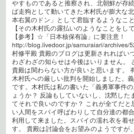
やすものであると推察され、北朝鮮が存
ば走狗として動いてきた木村氏が膨大な北
本右翼のドン」として君臨するようなこと
【その木村氏の露払いのようなことをし
【参考】☆「日本核保有論」に要注意
http://blog.livedoor.jp/samuraiari/archiv
村修平殿 貴殿のブログは更新されればい
わざわざの知らせは今後はいりません。 
貴殿は関わらない方が良いと思います。 
木村氏への厳しい批判を開始しました。義
です。木村氏は私の書いた「義勇軍事件の
ょうか？ 反論もしていないし、沈黙した
てそれで良いのですか？ これが全てだと
い人間をスパイ呼ばわりして自分達の都
利用して来ました。スパイの濡れ衣を着
す。 貴殿は討論会をお望みのようですが