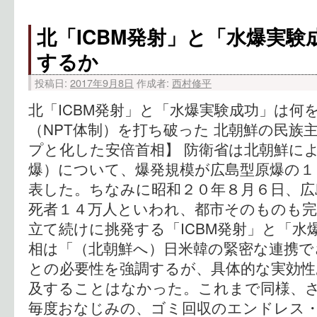
北「ICBM発射」と「水爆実験
するか
投稿日:
2017年9月8日
作成者:
西村修平
北「ICBM発射」と「水爆実験成功」は何
（NPT体制）を打ち破った 北朝鮮の民族
プと化した安倍首相】 防衛省は北朝鮮に
爆）について、爆発規模が広島型原爆の１
表した。ちなみに昭和２０年８月６日、広
死者１４万人といわれ、都市そのものも完
立て続けに挑発する「ICBM発射」と「水
相は「（北朝鮮へ）日米韓の緊密な連携で
との必要性を強調するが、具体的な実効性
及することはなかった。これまで同様、
毎度おなじみの、ゴミ回収のエンドレス