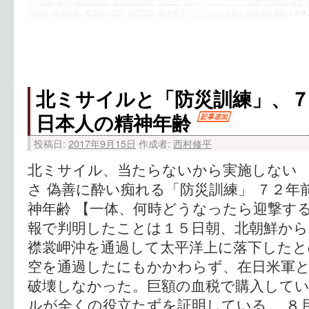
守
,
言論
,
論争
,
護国の志士
,
護国志士の会
,
金正恩（キム・ジョンウン）朝鮮労働党委員長
,
陰謀論
,
隷属国家
,
電波系
,
靖国
,
領土問題
,
高木脩平
,
ＮＰＯ法人外国人犯罪追放運動
|
コメ
北ミサイルと「防災訓練」、
日本人の精神年齢
投稿日:
2017年9月15日
作成者:
西村修平
北ミサイル、当たらないから実施しない 
さ 偽善に酔い痴れる「防災訓練」 ７２年
神年齢 【一体、何時どうなったら迎撃す
報で判明したことは１５日朝、北朝鮮か
襟裳岬沖を通過して太平洋上に落下したと
空を通過したにもかかわらず、在日米軍
破壊しなかった。巨額の血税で購入して
ルが全くの役立たずを証明している。 ８