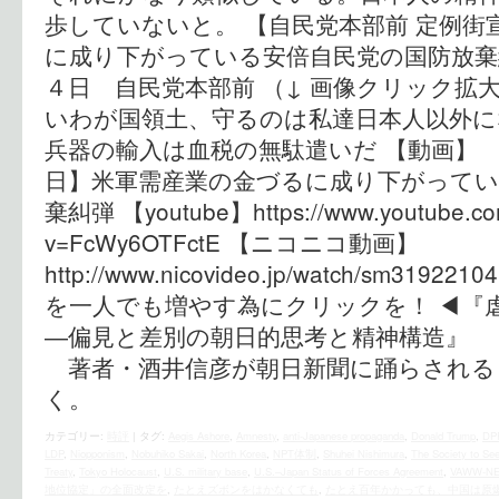
歩していないと。 【自民党本部前 定例街
に成り下がっている安倍自民党の国防放棄
４日 自民党本部前 （↓ 画像クリック拡
いわが国領土、守るのは私達日本人以外に
兵器の輸入は血税の無駄遣いだ 【動画】
日】米軍需産業の金づるに成り下がってい
棄糾弾 【youtube】https://www.youtube.co
v=FcWy6OTFctE 【ニコニコ動画】
http://www.nicovideo.jp/watch/sm3
を一人でも増やす為にクリックを！ ◀︎『
―偏見と差別の朝日的思考と精神構造』 
著者・酒井信彦が朝日新聞に踊らされる
く。
カテゴリー:
時評
|
タグ:
Aegis Ashore
,
Amnesty
,
anti-Japanese propaganda
,
Donald Trump
,
DP
LDP
,
Niopponism
,
Nobuhiko Sakai
,
North Korea
,
NPT体制
,
Shuhei Nishimura
,
The Society to See
Treaty
,
Tokyo Holocaust
,
U.S. military base
,
U.S.–Japan Status of Forces Agreement
,
VAWW-
地位協定」の全面改定を
,
たとえズボンをはかなくても
,
たとえ百年かかっても、中国は原