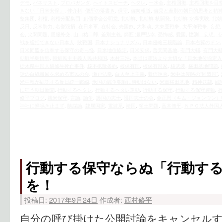
デモ
,
パネリスト
,
プロパガンダ
,
ヘイトスピーチ
,
ヘタレ
,
一水会
,
主権回復
,
主権回復を目
きない「日米安保」
,
仲介料
,
便所の落書き
,
保守
,
偏向報道
,
偏見と差別の朝日的思考と精
整集団
,
利権
,
利権分配集団
,
創価学会公明党
,
北朝鮮
,
北朝鮮 核開発
,
北朝鮮 水爆実験
,
北朝
反日
,
反米勢力
,
名誉毀損
,
在日米軍
,
在特会
,
売国奴
,
大和魂
,
大東亜戦争
,
太平洋戦争
,
妄想
会
,
尖閣問題
,
屈服外交
,
山口祐二郎
,
差別主義
,
師匠 瀬戸弘幸
,
恐怖感
,
愛国
,
憶測、妄想、
戦を総括できない日本人
,
敗戦国
,
日本ナショナリズム
,
日本侵略三段階論
,
日本右翼のドン
日米同盟を信奉する保守の奇っ怪
,
日米地位協定
,
日米安保
,
普天間基地
,
有門大輔
,
有門大
朝鮮半島情勢
,
朝鮮民主主義人民共和国
,
木村三浩
,
本当は憲法より大切な「日米地位協定入
栃木県中国人研修生死亡事件
,
核不拡散条約
,
核保有国
,
核保有国家
,
核武装
,
横田基地問題
,
話の白紙撤回を求める市民の会
,
瀬戸弘幸
,
白人至上主義
,
着信拒否
,
米中は侵略の“同盟国”
,
米中韓が結託する反日統一戦線
,
米国の戦争犯罪に時効はない
,
米軍横田基地
,
精神奴隷
,
絨
に狂う朝日新聞
,
行動するヘタレ
,
行動するヘタレ運動
,
行動する保守
,
行動する保守運動
,
修平ブログ
,
親米保守
,
言論
,
論争
,
護国の志士
,
護国志士の会
,
金正恩（キム・ジョンウン）
神社に蝉鳴き止まず
,
陰謀論
,
隷属国家
,
電波系
,
靖国
,
領土問題
,
高木脩平
,
ＮＰＯ法人外国
行動する保守ならぬ「行動す
を！
投稿日:
2017年9月24日
作成者:
西村修平
自分の呼び掛けた公開討論をキャンセルす