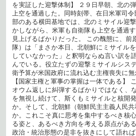
を実証した迎撃体制】 ２９日早朝、北の
上空を通過した。同時刻帯、在日米軍司令
部のある横田基地では、北のミサイル迎
かしながら、米軍も自衛隊も上空を通過
見上げるばかりだった。 この醜態に、前
隊）は「まさか本日、北朝鮮にミサイル
していなかった」と釈明ならぬ言い訳を
んでいる。役立たずの迎撃ミサイルシス
衛予算が米国政府に流れ込む主権喪失に無
【国家主権と軍事の掌握は一体である】 
オウム返しに糾弾するばかりではなく、
を無視し続けて、斯くもミサイルと核開
か。そして、北朝鮮（朝鮮民主主義人民共
か。これこそ真に思考を集中するべき核
る姿と、あるべき方向を考える原点がある
政治・統治形態の是非を抜きにして語れば