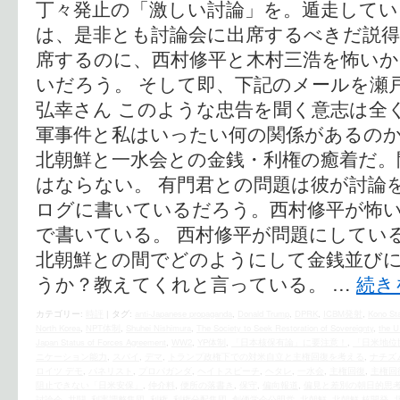
丁々発止の「激しい討論」を。遁走してい
は、是非とも討論会に出席するべきだ説
席するのに、西村修平と木村三浩を怖い
いだろう。 そして即、下記のメールを瀬戸
弘幸さん このような忠告を聞く意志は全
軍事件と私はいったい何の関係があるの
北朝鮮と一水会との金銭・利権の癒着だ。
はならない。 有門君との問題は彼が討論
ログに書いているだろう。西村修平が怖
で書いている。 西村修平が問題にしてい
北朝鮮との間でどのようにして金銭並び
うか？教えてくれと言っている。 …
続き
カテゴリー:
時評
|
タグ:
anti-Japanese propaganda
,
Donald Trump
,
DPRK
,
ICBM発射
,
Kono St
North Korea
,
NPT体制
,
Shuhei Nishimura
,
The Society to Seek Restoration of Sovereignty
,
the U
Japan Status of Forces Agreement
,
WW2
,
YP体制
,
「日本核保有論」に要注意！
,
「日米地位
ニケーション能力
,
スパイ
,
デマ
,
トランプ政権下での対米自立と主権回復を考える
,
ナチズ
ロイツ デモ
,
パネリスト
,
プロパガンダ
,
ヘイトスピーチ
,
ヘタレ
,
一水会
,
主権回復
,
主権回
阻止できない「日米安保」
,
仲介料
,
便所の落書き
,
保守
,
偏向報道
,
偏見と差別の朝日的思
討論会
,
共闘
,
利害調整集団
,
利権
,
利権分配集団
,
創価学会公明党
,
北朝鮮
,
北朝鮮 核開発
,