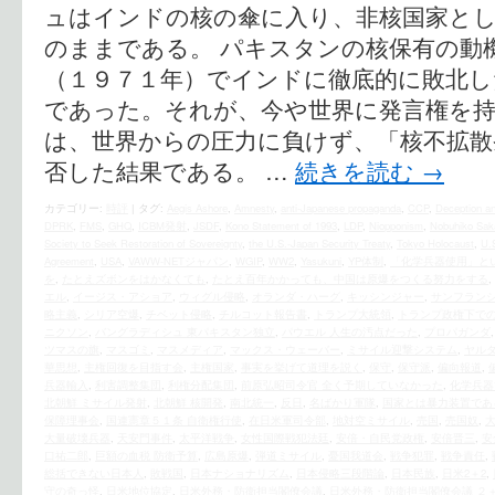
ュはインドの核の傘に入り、非核国家と
のままである。 パキスタンの核保有の動
（１９７１年）でインドに徹底的に敗北
であった。それが、今や世界に発言権を
は、世界からの圧力に負けず、「核不拡散
否した結果である。 …
続きを読む
→
カテゴリー:
時評
|
タグ:
Aegis Ashore
,
Amnesty
,
anti-Japanese propaganda
,
CCP
,
Deception a
DPRK
,
FMS
,
GHQ
,
ICBM発射
,
JSDF
,
Kono Statement of 1993
,
LDP
,
Niopponism
,
Nobuhiko Sak
Society to Seek Restoration of Sovereignty
,
the U.S.‐Japan Security Treaty
,
Tokyo Holocaust
,
U.S
Agreement
,
USA
,
VAWW-NETジャパン
,
WGIP
,
WW2
,
Yasukuni
,
YP体制
,
「化学兵器使用」と
を
,
たとえズボンをはかなくても
,
たとえ百年かかっても、中国は原爆をつくる努力をする
,
エル
,
イージス・アショア
,
ウィグル侵略
,
オランダ・ハーグ
,
キッシンジャー
,
サンフラン
略主義
,
シリア空爆
,
チベット侵略
,
チルコット報告書
,
トランプ大統領
,
トランプ政権下で
ニクソン
,
バングラディシュ 東パキスタン独立
,
パウエル 人生の汚点だった
,
プロパガンダ
ツマスの旗
,
マスゴミ
,
マスメディア
,
マックス・ウェーバー
,
ミサイル迎撃システム
,
ヤル
華思想
,
主権回復を目指す会
,
主権国家
,
事実を挙げて道理を説く
,
保守
,
保守派
,
偏向報道
,
兵器輸入
,
利害調整集団
,
利権分配集団
,
前原弘昭司令官 全く予期していなかった
,
化学兵器
北朝鮮 ミサイル発射
,
北朝鮮 核開発
,
南北統一
,
反日
,
名ばかり軍隊
,
国家とは暴力装置であ
保障理事会
,
国連憲章５１条 自衛権行使
,
在日米軍司令部
,
地対空ミサイル
,
売国
,
売国奴
,
大量破壊兵器
,
天安門事件
,
太平洋戦争
,
女性国際戦犯法廷
,
安倍・自民党政権
,
安倍晋三
,
安
口祐二郎
,
巨額の血税 防衛予算
,
広島原爆
,
弾道ミサイル
,
憂国我道会
,
戦争犯罪
,
戦争責任
,
総括できない日本人
,
敗戦国
,
日本ナショナリズム
,
日本侵略三段階論
,
日本民族
,
日米2＋2
,
守の奇っ怪
,
日米地位協定
,
日米外務・防衛担当閣僚会議
,
日米外務・防衛担当閣僚会議 ２