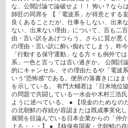
な、公開討論で論破せよ！！ 怖い？なら
師匠の同席を 【「電波系」が得意とする妄
良くあることだが、仕事をしない、出来
ない、出来ない理由」について、百も二
由・言い訳をあげつらう。さらに質が悪
の理由・言い訳に酔い痴れてしまう。昨
「行動する保守運動」なる方々も例外では
系」一色と言っては言い過ぎか。 公開討
的にキャンセル、その理由たるや「電波
いう“恐怖感”である。便所の落書きには
を示している。 有門大輔君は「日米地位
の問題で共闘している一水会や木村三浩氏
ように述べている。 ● 【現金のためなの
の北朝鮮の存続が容認または既成事実化し
展開を目論んでいる日本企業からの「仲介
上る・・・】 ● 【核保有国家・北朝鮮の