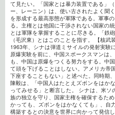
て見たい。「国家とは暴力装置である」
ー、レーニン）は、使い古されたよく聞
を形成する最高形態が軍隊である。軍事の
る。主権とは他国に干渉されない国家の統
とは軍隊を掌握することに尽きる。「鉄
（毛沢東）とはこのことを指す。 【核武
1963年、シナは弾道ミサイルの発射実験
原爆実験を前に、中国スポークスマンは
も、中国は原爆をつくる努力をする。中
て頭を下げることはしない。アメリカ帝
下座することもない」と述べた。同時期、
陳毅は、「中国人はたとえズボンをはか
ってみせる」と断言した。 シナは、米ソ
族の独立を守り、国家主権を確保するた
かっても、ズボンをはかなくても」、自
構築するとの決意を世界に向かって発信し