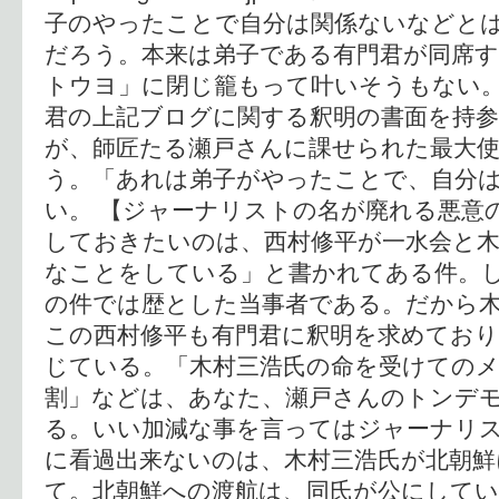
子のやったことで自分は関係ないなどと
だろう。本来は弟子である有門君が同席
トウヨ」に閉じ籠もって叶いそうもない。
君の上記ブログに関する釈明の書面を持
が、師匠たる瀬戸さんに課せられた最大
う。「あれは弟子がやったことで、自分
い。 【ジャーナリストの名が廃れる悪意
しておきたいのは、西村修平が一水会と
なことをしている」と書かれてある件。
の件では歴とした当事者である。だから
この西村修平も有門君に釈明を求めており
じている。「木村三浩氏の命を受けての
割」などは、あなた、瀬戸さんのトンデ
る。いい加減な事を言ってはジャーナリス
に看過出来ないのは、木村三浩氏が北朝鮮
て。北朝鮮への渡航は、同氏が公にして