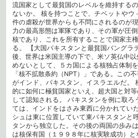
流国家として最貧国のレベルを維持する
ないか。 核を持つことで、チベットやウ
件の虐殺が世界からも不問にされるのが
力の最高形態は軍隊であり、その軍が圧倒
核であり、これを所有することで国家主
る。 【大国パキスタンと最貧国バングラ
後、世界は米国主導の下で、米ソ英仏中以
めないとして、５カ国による核独占体制
「核不拡散条約（NPT）」である。この
がインド、パキスタン、イスラエルだ。 
的に如何に極貧国家といえ、超大国と対等
して認知される。 パキスタンを例に取ろ
ては、インドをはさみ東西に分かれてい
シュは東に位置していて東パキスタンと呼
タンから独立した。その後の両国の歩み
は核保有国（１９９８年に核実験成功）と