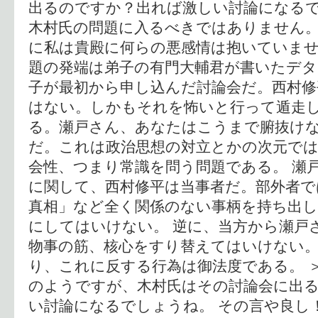
出るのですか？出れば激しい討論になるで
木村氏の問題に入るべきではありません
に私は貴殿に何らの悪感情は抱いていませ
題の発端は弟子の有門大輔君が書いたデ
子が最初から申し込んだ討論会だ。西村修
はない。しかもそれを怖いと行って遁走
る。瀬戸さん、あなたはこうまで腑抜け
だ。これは政治思想の対立とかの次元で
会性、つまり常識を問う問題である。 瀬
に関して、西村修平は当事者だ。部外者で
真相」など全く関係のない事柄を持ち出し
にしてはいけない。 逆に、当方から瀬戸
物事の筋、核心をすり替えてはいけない
り、これに反する行為は御法度である。 
のようですが、木村氏はその討論会に出
い討論になるでしょうね。 その言や良し