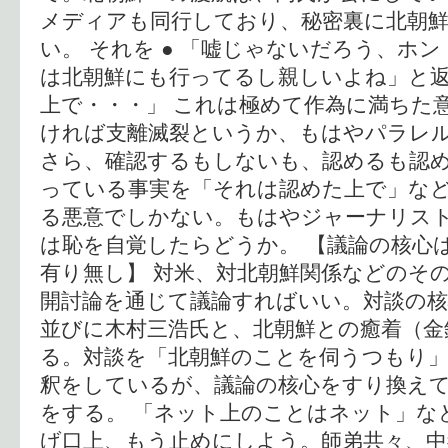
メディアも同行しており、秘密裏に北朝
い。 それを ● 「嘘じゃないだろう、ホ
は北朝鮮にも行ってるし親しいよね」と
上で・・・」 これは極めて作為に満ちた
ければ支離滅裂というか、もはやパラレ
さら、確認するもしないも、認めるも認
っている事実を「それは認めた上で」な
る悪意でしかない。もはやジャーナリス
は恥を自覚したらどうか。 【議論の核心
有り無し】 対米、対北朝鮮関係などのそ
開討論を通じて議論すればいい。対談の
並びに木村三浩氏と、北朝鮮との癒着（金
る。対談を「北朝鮮のことを伺うつもり
釈をしているが、議論の核心をすり換え
をする。 「ネット上のことはネット」な
げ口上、もう止めにしよう。師弟共々、