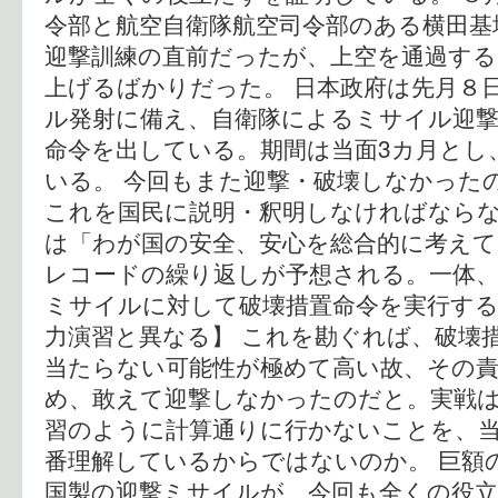
令部と航空自衛隊航空司令部のある横田基
迎撃訓練の直前だったが、上空を通過す
上げるばかりだった。 日本政府は先月８
ル発射に備え、自衛隊によるミサイル迎
命令を出している。期間は当面3カ月とし
いる。 今回もまた迎撃・破壊しなかった
これを国民に説明・釈明しなければなら
は「わが国の安全、安心を総合的に考えて
レコードの繰り返しが予想される。一体
ミサイルに対して破壊措置命令を実行する
力演習と異なる】 これを勘ぐれば、破壊
当たらない可能性が極めて高い故、その
め、敢えて迎撃しなかったのだと。実戦は
習のように計算通りに行かないことを、
番理解しているからではないのか。 巨額
国製の迎撃ミサイルが、今回も全くの役