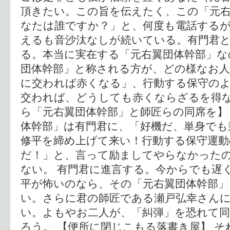
頂きたい。この旨を伝えたく、この「元右
なたは誰ですか？」と、何度も電話するが
えるも音沙汰なしが続いている。有門君
る。本当に実在する「元右翼団体幹部」な
団体幹部」と称される方が、どの様なお
に交われば赤くなる」、行動する保守の
交われば、どうしても赤くならざるを得な
ら「元右翼団体幹部」と師匠らの同席を】
体幹部」は有門君に、「好機だ、単身でも
修平を締め上げて来い！行動する保守運動
だ！」と、言って励ましてやらなかった
ない。 有門君に進言する。今からでも遅
平が怖いのなら、その「元右翼団体幹部
い。さらに君の師匠である瀬戸弘幸さん
い。よもやお二人が、「糾弾」を恐れて
ろう。 【便所に閉じこもる落書き屋】 