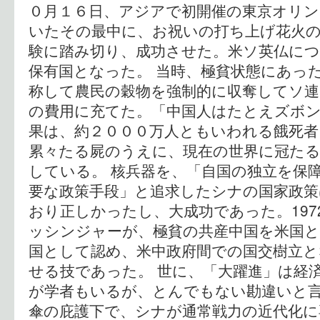
０月１６日、アジアで初開催の東京オリ
いたその最中に、お祝いの打ち上げ花火
験に踏み切り、成功させた。米ソ英仏につ
保有国となった。 当時、極貧状態にあっ
称して農民の穀物を強制的に収奪してソ連
の費用に充てた。「中国人はたとえズボ
果は、約２０００万人ともいわれる餓死者
累々たる屍のうえに、現在の世界に冠た
している。 核兵器を、「自国の独立を保
要な政策手段」と追求したシナの国家政策
おり正しかったし、大成功であった。197
ッシンジャーが、極貧の共産中国を米国と
国として認め、米中政府間での国交樹立と
せる技であった。 世に、「大躍進」は経
が学者もいるが、とんでもない勘違いと
傘の庇護下で、シナが通常戦力の近代化に