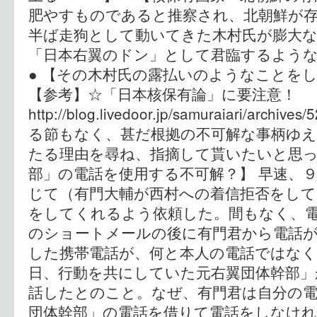
肥やすものであると推察され、北朝鮮が
半ば走狗として動いてきた木村氏が膨大な
「日本右翼のドン」として君臨するよう
● 【その木村氏の露払いのようなこと
【参考】☆「日本核保有論」に要注意
http://blog.livedoor.jp/samuraiari/archi
る節もなく、甚だ根拠の不可解な事柄ゆえ
たる理由を尋ね、指摘して貰いたいと思っ
部」の電話を使用する不可解？】 早速、
じて（有門大輔が西村への着信拒否をして
をしてくれるよう依頼した。間もなく、
のショートメールの後に有門君から電話
した携帯電話が、何と本人の電話ではな
日、行動を共にしていた元右翼団体幹部」
話したとのこと。なぜ、有門君は自分の
団体幹部」の電話を借りて電話をしなけ