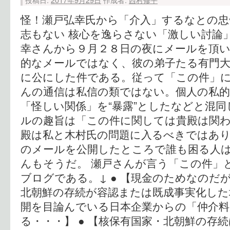
怪！瀬戸弘幸氏から「介入」するなとの忠
志もない 核心を逸らさない「激しい討論」(
幸さんから９月２８日の夜にメールを頂
的なメールではなく、彼の弟子たる有門
に公にした件である。従って「この件」
んの通信は私信の類ではない。個人の私的
「怪しい関係」を“暴露”としたなどと混同
ルの趣旨は「この件に関しては貴殿は関
殿は私と木村氏の問題に入るべきではあり
のメールを公開したところで誰も困る人
んもそうだ。 瀬戸さんが言う「この件」
ブログである。↓ ● 【現金のためなのだ
北朝鮮の存続が容認または既成事実化した
開を目論んでいる日本企業からの「仲介料
る・・・】 ● 【核保有国家・北朝鮮の存