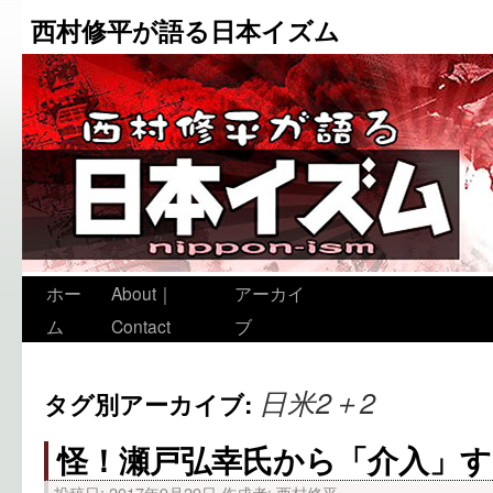
西村修平が語る日本イズム
ホー
About｜
アーカイ
ム
Contact
ブ
日米2＋2
タグ別アーカイブ:
怪！瀬戸弘幸氏から「介入」
投稿日:
2017年9月29日
作成者:
西村修平