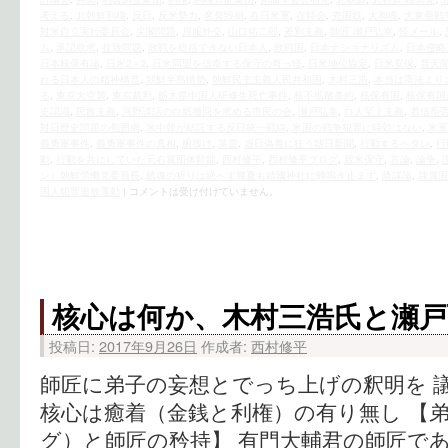
考える
,
北朝鮮利権
,
反日
,
反米勢力
,
名誉毀損
,
在日米軍
,
在特会
,
売国奴
,
大和魂
,
大東亜戦
対米自立実行委員会
,
尖閣問題
,
屈服外交
,
山口祐二郎
,
差別主義
,
師匠 瀬戸弘幸
,
怪メール
,
ム
,
承認欲求
,
拉致問題
,
敗戦を総括できない日本人
,
敗戦国
,
日本ナショナリズム
,
日本侵略
日本核保有論
,
日米2＋2
,
日米同盟を信奉する保守の奇っ怪
,
日米地位協定
,
日米安保
,
普天
れる日本人の精神構造
,
朝鮮半島情勢
,
朝鮮民主主義人民共和国
,
木村三浩
,
本当は憲法より
る
,
東京大空襲
,
東京裁判
,
栃木県中国人研修生死亡事件
,
核不拡散条約
,
核保有国
,
核保有国
史認識
,
民族主義
,
河野談話の白紙撤回を求める市民の会
,
瀬戸弘幸
,
白人至上主義
,
着信拒
対日歴史問題の包囲網
,
米中韓が結託する反日統一戦線
,
米国の戦争犯罪に時効はない
,
米軍
義勇軍事件
,
義勇軍事件の真相
,
腑抜け
,
英霊
,
虐日偽善に狂う朝日新聞
,
行動するヘタレ
,
行
動
,
行動を共にしていた元右翼団体幹部
,
西村修平
,
西村修平ブログ
,
親米保守
,
言論
,
論争
,
ン）朝鮮労働党委員長
,
鎮魂の祈りは絶へず幾夏も靖國神社に蝉鳴き止まず
,
陰謀論
,
隷属国
国人犯罪追放運動
|
コメントは受け付けていません。
核心は何か、木村三浩氏と瀬戸
投稿日:
2017年9月26日
作成者:
西村修平
師匠に弟子の妄想とでっち上げの釈明を 
核心は癒着（金銭と利権）の有り無し 【
グ）と師匠の矜持】 有門大輔君の師匠で