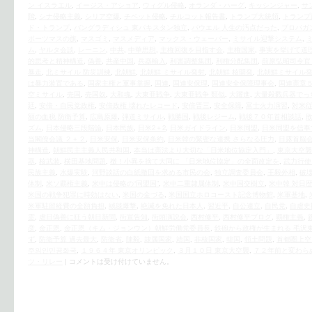
ン イスラエル
,
イージス・アショア
,
ウィグル侵略
,
オランダ・ハーグ
,
キッシンジャー
,
サ
階
,
シナ侵略主義
,
シリア空爆
,
チベット侵略
,
チルコット報告書
,
トランプ大統領
,
トランプ
ド・トランプ
,
バングラディシュ 東パキスタン独立
,
パウエル 人生の汚点だった
,
プロパガ
ポーツマスの旗
,
マスゴミ
,
マスメディア
,
マックス・ウェーバー
,
ミサイル迎撃システム
,
ム
,
ヤルタ会談
,
レーニン
,
中共
,
中華思想
,
主権回復を目指す会
,
主権国家
,
事実を挙げて道
的思考と精神構造
,
偽善
,
共産中国
,
兵器輸入
,
利害調整集団
,
利権分配集団
,
前原弘昭司令官
暴走
,
北ミサイル 防災訓練
,
北朝鮮
,
北朝鮮 ミサイル発射
,
北朝鮮 核開発
,
北朝鮮ミサイル発
は暴力装置である
,
国家主権と軍事掌握
,
国連
,
国連安保理
,
国連安全保障理事会
,
国連憲章５
空ミサイル
,
売国
,
売国奴
,
大和魂
,
大東亜戦争
,
大東亜戦争 類似
,
大躍進
,
大量殺戮兵器でっ
廷
,
安倍・自民党政権
,
安倍政権 壊れたレコード
,
安倍晋三
,
安全保障
,
富士火力演習
,
対米
額の血税 防衛予算
,
広島原爆
,
弾道ミサイル
,
戦勝国
,
戦後レジーム
,
戦後７０年首相談話
,
ズム
,
日本侵略三段階論
,
日本民族
,
日米2＋2
,
日米ガイドライン
,
日米同盟
,
日米同盟を信奉
当閣僚会議 ２＋２
,
日米安保
,
日米安保条約
,
日米韓の緊密な連携 さらなる圧力
,
日露首脳
神構造
,
朝鮮民主主義人民共和国
,
本当は憲法より大切な「日米地位協定入門」
,
東京大空襲
器
,
核武装
,
横田基地問題
,
檄！小異を捨て大同に 「日米地位協定」の全面改定を
,
武力行使
民族主義
,
水爆実験
,
河野談話の白紙撤回を求める市民の会
,
独立調査委員会
,
王毅外相
,
破
体制
,
米ソ覇権主義
,
米中は侵略の“同盟国”
,
米中二重隷属体制
,
米中国交樹立
,
米中韓 対日
米国の戦争犯罪に時効はない
,
米国の金づる
,
米国国立ホロコースト記念博物館
,
米軍基地
,
米軍駐留経費の全額負担
,
絨毯爆撃
,
絶滅を免れた日本人
,
習近平
,
自公連立
,
自民党
,
自虐史
霊
,
虐日偽善に狂う朝日新聞
,
街宣告知
,
街頭演説会
,
西村修平
,
西村修平ブログ
,
覇権主義
,
彦
,
金正恩
,
金正恩（キム・ジョンウン）朝鮮労働党委員長
,
鉄砲から政権が生まれる 毛沢
ず
,
防衛予算 過去最大
,
防衛省
,
陳毅
,
隷属国家
,
靖国
,
非核国家
,
韓国
,
領土問題
,
首都圏上空
주의인민공화국
,
１９６４年 東京オリンピック
,
３月１０日 東京大空襲
,
７２年前と変わら
ツ・リレー
|
コメントは受け付けていません。