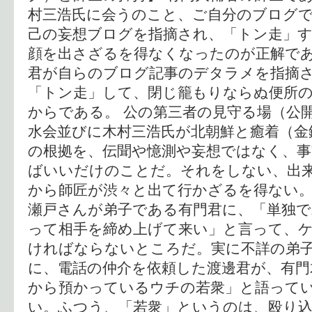
村三浩氏に会うのこと、ご自分のブログ
己の妄想ブログを指摘され、「トン走」
顔を出さざるを得なくなったのが正解であ
君が自らのブログ記事のデタラメを指摘
「トン走」して、閉じ籠もりならぬ便所
からである。 公の第三者の見守る場（公
水会並びに木村三浩氏が北朝鮮と癒着（金
の根拠を、伝聞や憶測や妄想ではなく、
ばいいだけのことだ。それをしない、出
から師匠が渋々と出て行かざるを得ない。
瀬戸さんが弟子である有門君に、「単独で
って相手を締め上げて来い」と言って、
ければならないところだ。実に不詳の弟子
に、電話の仲介を依頼した渡邊君が、有門
から預かっているウチの若衆」と語って
い。ふつう、「若衆」というのは、殴り